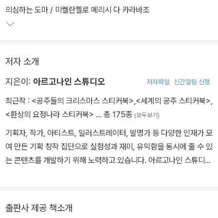
의심하는 도마 / 미켈란젤로 메리시 다 카라바조
저자 소개
지은이:
아르고나인 스튜디오
저자파일
신간알림 신청
최근작 :
<공주들의 크리스마스 스티커북>
,
<세계의 공주 스티커북>
,
<환상의 요정나라 스티커북>
… 총 175종
(모두보기)
기획자, 작가, 아티스트, 일러스트레이터, 발명가 등 다양한 인재가 모
여 만든 기획 창작 집단으로 실험성과 재미, 유익함을 동시에 줄 수 있
는 콘텐츠를 개발하기 위해 노력하고 있습니다. 아르고나인 스튜디오
는 도서를 비롯해 애플리케이션, 장난감 등 원 소스 멀티 유즈를 지향
하며 한국형 PEPAKO동작 종이인형 작가를 공개적으로 모집하고
있습니다.
출판사 제공 책소개