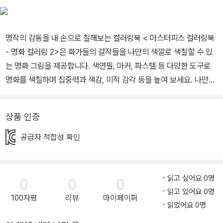
명작의 감동을 내 손으로 칠해보는 컬러링북 < 마스터피스 컬러링북
- 명화 컬러링 2>은 화가들의 걸작들을 나만의 색깔로 색칠할 수 있
는 명화 그림을 제공합니다. 색연필, 마커, 파스텔 등 다양한 도구로
명화를 색칠하며 집중력과 색감, 미적 감각 등을 높여 보세요. 나만의
스타일로 명화를 색칠하는 시간을 통해 당신은 활기를 되찾을 거예
요. 책의 구성은 왼쪽 페이지에는 명화와 명화에 대한 이야기와 오른
상품 인증
쪽 페이지에는 실제 프레임 속에 명화 밑그림을 보는 그대로 칠할 수
있게 하였어요. 명작의 감동을 내가 선택한 색연필, 마커, 파스텔 등
공급자 적합성 확인
다양한 컬러링 도구로 명화를 색칠하며 집중력과 색감, 미적 감각 등
을 높여 볼 수 있어요. 명화를 색칠하고 나만의 작품을 전시하고 교과
서에 나오는 미술작품에 직접 컬러링을 해보면서 미술에 자신감을 갖
읽고 싶어요 0명
0
0
0
을 수 있어요. 레오나르도 다빈치에서 몬드리안까지! 30선 수록 어렸
읽고 있어요 0명
100자평
리뷰
마이페이퍼
을 때부터 그림을 많이 접할수록 감수성이 풍부합니다. 작품을 다양
읽었어요 0명
한 관점에서 바라보고 가슴으로 느끼고 이야기를 만들어 보는 활동은