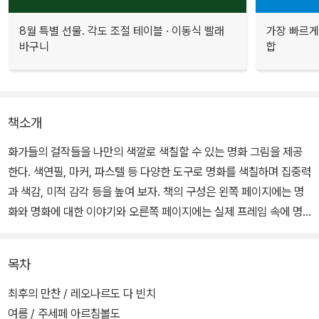
8월 특별 선물. 각도 조절 테이블 · 이동식 빨래
가장 빠르게
바구니
합
책소개
화가들의 걸작들을 나만의 색깔로 색칠할 수 있는 명화 그림을 제공
한다. 색연필, 마커, 파스텔 등 다양한 도구로 명화를 색칠하며 집중력
과 색감, 미적 감각 등을 높여 보자. 책의 구성은 왼쪽 페이지에는 명
화와 명화에 대한 이야기와 오른쪽 페이지에는 실제 프레임 속에 명
화 밑그림을 보는 그대로 칠할 수 있게 하였다. 명작의 감동을 내가 선
택한 색연필, 마커, 파스텔 등 다양한 컬러링 도구로 명화를 색칠하며
목차
집중력과 색감, 미적 감각 등을 높여 볼 수 있다.
최후의 만찬 / 레오나르도 다 빈치
여름 / 주세페 아르침볼도