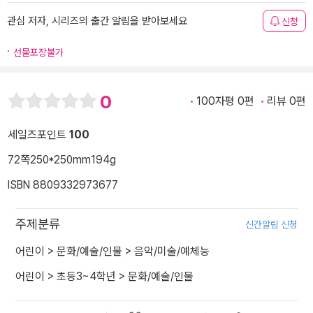
관심 저자, 시리즈의 출간 알림을 받아보세요
신청
선물포장불가
0
100자평 0편
리뷰 0편
세일즈포인트
100
72쪽
250*250mm
194g
ISBN 8809332973677
주제분류
신간알림 신청
어린이
>
문화/예술/인물
>
음악/미술/예체능
어린이
>
초등3~4학년
>
문화/예술/인물