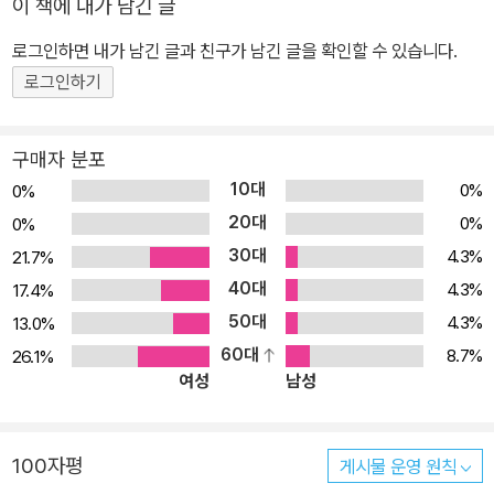
이 책에 내가 남긴 글
창의력을 키워줄 뿐만 아니라 정서적으로 안정감을 줍니다. 특히 세
로그인하면 내가 남긴 글과 친구가 남긴 글을 확인할 수 있습니다.
계적인 화가들의 명화는 아름다운 색감과 독특한 표현 기법으로 진한
로그인하기
감동을 선사합니다. 또, 당시의 문화나 시대적인 배경을 간접적으로
체험할 수 있어 교육적인 효과도 높습니다. 이 책에는 명화의 의미와
실제 사이즈 그리고 작가가 그림을 그리게된 배경과 이야기를 담고
구매자 분포
있습니다. 30점의 명화를 선별해 원화와 함께 직접 색칠할 수 있는
10대
0%
0%
도판을 실었습니다. 멋진 액자와 명화 밑그림으로 그려진 선에 맞추
20대
0%
0%
어 마음껏 색을 채워 나가다 보면 명화와 한층 더 가까워질 것입니다.
30대
4.3%
21.7%
눈으로만 보는 것과 직접 색칠해 보는 것은 많은 차이가 있습니다. 더
40대
4.3%
17.4%
세세한 부분까지 살펴보고 느낄 수가 있어요. 그렇기 때문에 『 마스터
50대
4.3%
13.0%
피스 컬러링북 - 명화 컬러링 2』은 명화를 익히는 도슨트 교재로 각
60대
8.7%
26.1%
명화에는 짤막한 해설이나 그림과 관련된 제작 비화 등 흥미진진한
여성
남성
읽을거리를 더했습니다. 아이들에게 차근차근 설명을 들려 주고 함께
작품을 감상해 보세요. 그림에 더욱 친근감이 생기고 기억에도 오래
남게 된답니다.
100자평
게시물 운영 원칙