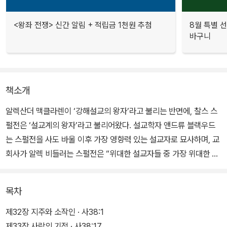
<왕좌 전쟁> 신간 알림 + 적립금 1천원 추첨
8월 특별 선
바구니
책소개
알렉산더 맥클라렌이 ‘강해설교의 왕자’라고 불리는 반면에, 찰스 스
펄전은 ‘설교계의 왕자’라고 불리어왔다. 설교학자 앤드류 블랙우드
는 스펄전을 사도 바울 이후 가장 영향력 있는 설교자로 묘사하며, 교
회사가 알렉 비들러는 스펄전은 “위대한 설교자들 중 가장 위대한 설
교자”라고 말한다.
목차
찰스 스펄전은 지금도 미국 기독교 출판계에서 가장 많이 출판되는
저자이다. D. L. 무디는, 자기의 불길은 성경과 스펄전으로부터 발생
제32장 지주와 소작인 · 사38:1
한 것이라고 솔직하게 고백하였다. 그의 책은 200여권이 넘으나 하
제33장 사랑의 기적 · 사38:17