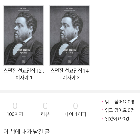
서 가장 많이 출판되는 저자이다. D. L. 무디는, 자기의 불길은 성경과
스펄전으로부터 발생한 것이라고 솔직하게 고백하였다. 그의 책은 2
00여권이 넘으나 하나하나 주옥같으며, 그가 죽은 지 백 년이 넘었지
만 그의 설교는 오늘날에도 많은 설교자들과 신앙인들의 가슴을 뜨겁
게 하고 있다. 스펄전은 우리 시대의 설교 스승이다. 20세기의 모든
위대한 설교가들이 다 그에게서 영감을 얻었고, 설교의 방법론을 배
웠다. 모든 것을 팔아 스펄전의 설교집을 사라! 당신은 다른 어느 것에
서도 얻을 수 없는 유익을 얻게 될 것이다. 알렉산더 맥클라렌이 ‘강해
스펄전 설교전집 12 :
스펄전 설교전집 14
설교의 왕자(Prince of Expository Preachers)’라고 불리는 반면
이사야 1
: 이사야 3
에, 찰스 스펄전은 ‘설교계의 왕자(Prince of Preachers)’라고 불리
어왔다. 설교학자 앤드류 블랙우드는 스펄전을 사도 바울 이후 가장
영향력 있는 설교자로 묘사하며, 교회사가 알렉 비들러는 스펄전이
읽고 싶어요 0명
0
0
0
“위대한 설교자들 중 가장 위대한 설교자”라고 말한다. 미국 설교잡
읽고 있어요 0명
100자평
리뷰
마이페이퍼
지 「프리칭(Preaching)」은 2000년 1월, 지난 천년의 교회사에서
읽었어요 0명
가장 위대한 설교자는 누구인가를 묻는 설문조사에서 스펄전이 1위
이 책에 내가 남긴 글
로 뽑혔다고 보도하였다. 지금도 미국 기독교 출판계에서 가장 많이