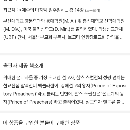
뉴파크스트리트 채플의 담임목사가 되었으며, 그의 영향력 있는 설교
최근작 :
<예수의 마지막 일주일>
… 총 14종
(모두보기)
로 교회는 급속히 성장했다. 이후 1861년, 5,000석 규모의 메트로폴
부산대학교 영문학과와 동대학원(M. A.) 및 총신대학교 신학대학원
리탄 태버너클을 건립하고 그곳에서 사역을 이어갔다. 그의 설교는
(M. Div.), 미국 풀러신학교(D. Min.)를 졸업하였다. 학생선교단체
철저한 성경 중심의 개혁주의 신학을 바탕으로 했으며, 명확하고 열
(UBF) 간사, 서울남부교회 부목사, 보고타 연합장로교회 담임을 역
정적인 전달 방식으로 수많은 사람들에게 감동을 주었다. 생애 동안
임하였고, 현재 사단법인 행복투게더 채플 필그림교회 담임으로 섬기
3,600편 이상의 설교와 140여 권의 저서를 남겼으며, 그의 설교집
며 소망교도소 사역을 병행하고 있다. 옮긴 책으로는 『하나님의 임재
은 오늘날까지도 널리 읽힌다. 스펄전은 단순한 설교자에 그치지 않
연습』, 『스펄전 설교전집』, 『매튜 풀 청교도 성경주석』 등이 있다.
고 사회 활동에도 적극 참여했다. 그는 고아원을 설립하여 가난한 어
출판사 제공 책소개
린이들을 돌보았으며, 목회자 대학을 세워 후진 양성에도 힘썼다. 그
위대한 설교자들 중 가장 위대한 설교자, 찰스 스펄전의 성령 넘치는
의 사역과 가르침은 현재까지도 많은 기독교인들에게 영향을 미치고
설교전집 알렉산더 맥클라렌이 ‘강해설교의 왕자(Prince of Exposi
있다.
tory Preachers)’라고 불리는 반면에, 찰스 스펄전은 ‘설교계의 왕
자(Prince of Preachers)’라고 불리어왔다. 설교학자 앤드류 블랙
우드는 스펄전을 사도 바울 이후 가장 영향력 있는 설교자로 묘사하
며, 교회사가 알렉 비들러는 스펄전은 “위대한 설교자들 중 가장 위대
이 상품을 구입한 분들이 구매한 상품
한 설교자”라고 말한다. 찰스 스펄전은 지금도 미국 기독교 출판계에