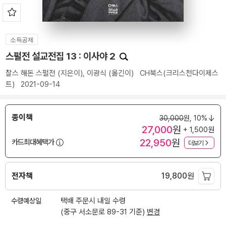
소득공제
스펄전 설교전집 13 : 이사야 2
찰스 해돈 스펄전
(지은이),
이광식
(옮긴이)
CH북스(크리스천다이제스
트)
2021-09-14
종이책
30,000
원,
10%
27,000
원
+ 1,500원
22,950
원
카드최대혜택가
더보기
전자책
19,800
원
수령예상일
택배 주문시 내일 수령
(중구 서소문로 89-31 기준)
변경