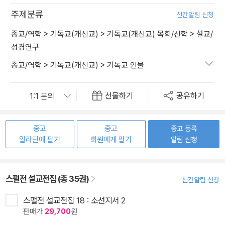
주제분류
신간알림 신청
종교/역학
>
기독교(개신교)
>
기독교(개신교) 목회/신학
>
설교/
성경연구
종교/역학
>
기독교(개신교)
>
기독교 인물
선물하기
공유하기
중고
중고
중고 등록
알라딘에 팔기
회원에게 팔기
알림 신청
스펄전 설교전집 (총 35권)
신간알림 신청
스펄전 설교전집 18 : 소선지서 2
판매가
29,700
원