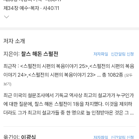
나하나 주옥같으며, 그가 죽은 지 백 년이 넘었지만 그의 설교는 오늘
제34장 예수-목자 · 사40:11
날에도 많은 설교자들과 신앙인들의 가슴을 뜨겁게 하고 있다.
스펄전은 우리 시대의 설교 스승이다. 20세기의 모든 위대한 설교가
저자 소개
들이 다 그에게서 영감을 얻었고, 설교의 방법론을 배웠다. 모든 것을
팔아 스펄전의 설교집을 사라! 당신은 다른 어느 것에서도 얻을 수 없
지은이:
찰스 해돈 스펄전
저자파일
신간알림 신청
는 유익을 얻게 될 것이다.
최근작 :
<스펄전의 시편의 복음이야기 25>
,
<스펄전의 시편의 복음
이야기 24>
,
<스펄전의 시편의 복음이야기 23>
… 총 1082종
(모두
보기)
최근 미국의 설문조사에서 기독교 역사상 최고의 설교가가 누구인가
에 대한 질문에, 찰스 해돈 스펄전이 1등을 차지했다. 이것을 제외하
더라도 그가 최고의 설교가들 중 한 명으로 늘 인정받아온 것은 그 누
구도 부정할 수 없는 사실이다. 찰스 해돈 스펄전(Charles Haddon
Spurgeon, 1834-1892)은 영국의 침례교 목사이자 설교자로, “설
옮긴이:
이광식
저자파일
신간알림 신청
교의 황태자”(The Prince of Preachers)로 불린다. 19세에 런던