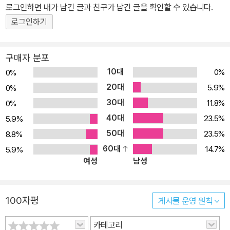
로그인하면 내가 남긴 글과 친구가 남긴 글을 확인할 수 있습니다.
출판되는 저자는 찰스 스펄전이다. D. L. 무디는 자기의 불길은 성경
과 스펄전으로부터 발생한 것이라고 솔직하게 고백하였다. 스펄전은
로그인하기
오른손에는 성경책을, 왼손에는 청교도의 경건서적들을 들고 다니면
서 끊임없이 상고하며 묵상하는 시간들을 통해 성령의 불세례를 받았
구매자 분포
다. 마치 청교도들이 성경과 칼빈으로부터 자기의 모습을 구현시켰던
10대
0%
0%
것처럼 말이다. 스펄전은 청교도 서적들에 매우 감동을 받고, 그 이후
20대
5.9%
0%
50년 동안 전 영국을 샅샅이 뒤져서 청교도들의 작품을 확보하였다.
30대
11.8%
0%
그는 그 책들의 사상을 따라서 실천하는 생활을 하였고, 그렇게 사고
40대
23.5%
5.9%
방식의 틀이 형성되어져 그들의 영광의 상속자요 계승자인 19세기
50대
23.5%
8.8%
청교도의 왕자가 되었다. 그가 저술한 책은 모두 135권인데, 소책자
60대
14.7%
5.9%
들을 합하면 무려 200여권이나 된다. 20세기의 대설교가 헬무트 틸
여성
남성
리케는 스펄전을 가리켜 “불붙은 떨기나무”라고 하였다. 실제로 그는
모세가 시내산에서 보았던, 불이 붙었으나 결코 사라지지 않는 떨기
나무와 같은 존재였다. 그가 첫 설교를 시작한 16세부터 그의 마지막
100자평
게시물 운영 원칙
이 된 58세에 이르기까지 그의 설교는 결코 이 뜨거움을 잃지 않았
다. 그가 쓴 저서가 2백여 권이 넘지만 그 어느 것 하나 생명력으로 충
카테고리