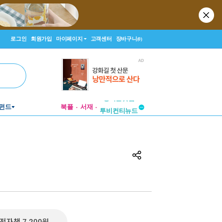
로그인
회원가입
마이페이지
고객센터
장바구니
(0)
펀드
북플
서재
투비컨티뉴드
창작플랫폼
투비컨티뉴드