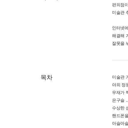
편의점이
미술관 
인터넷에
해결해 
잘못을 
목차
미술관 가
야외 정원
우재가 찍
은구슬 …
수상한 삼
핸드폰을 
아슬아슬한