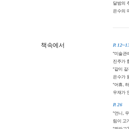
달밤의 추
은수의 미
책속에서
P. 12~1
“미술관에
진주가 
“같이 갈
은수가 
“어휴, 
우재가 
P. 26
“언니, 
림이 고
“뭐라고?