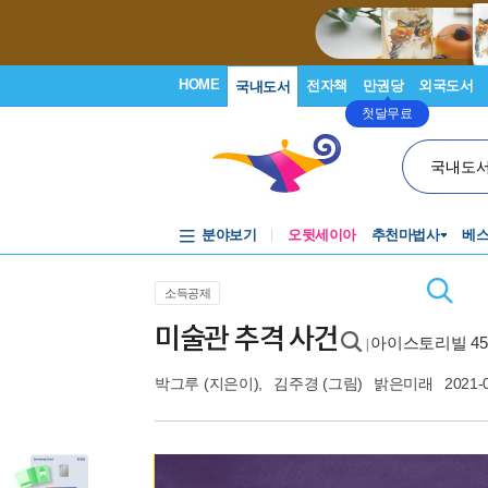
HOME
전자책
만권당
외국도서
국내도서
첫달무료
국내도
분야보기
오뒷세이아
추천마법사
베
소득공제
미술관 추격 사건
아이스토리빌 45
|
박그루
(지은이),
김주경
(그림)
밝은미래
2021-