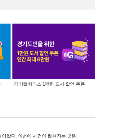
간
경기컬처패스 1만원 도서 할인 쿠폰
삼성카드가 쏜다! 알라
돌아왔다. 이번에 사건이 펼쳐지는 곳은