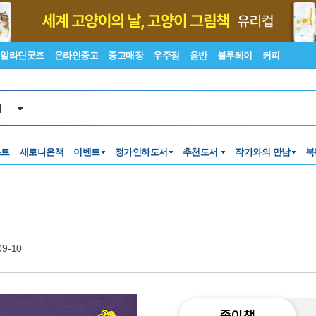
알라딘굿즈
온라인중고
중고매장
우주점
음반
블루레이
커피
서
스트
새로나온책
이벤트
정가인하도서
추천도서
작가와의 만남
북
09-10
종이책