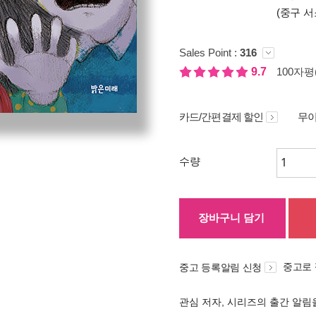
(중구 서
Sales Point :
316
9.7
100자평(
카드/간편결제 할인
무이
수량
장바구니 담기
중고로
중고 등록알림 신청
관심 저자, 시리즈의 출간 알