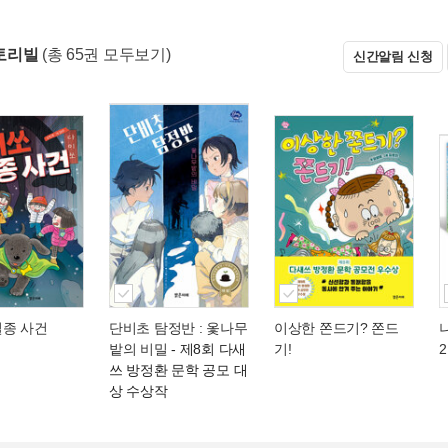
토리빌
(총 65권 모두보기)
신간알림 신청
실종 사건
단비초 탐정반 : 옻나무
이상한 쫀드기? 쫀드
밭의 비밀
- 제8회 다새
기!
쓰 방정환 문학 공모 대
상 수상작