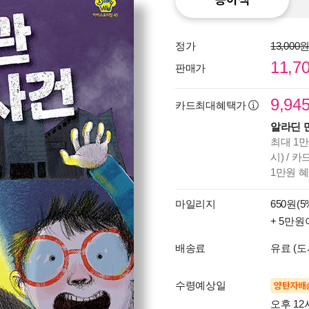
정가
13,000
11,7
판매가
9,94
카드최대혜택가
알라딘 
최대 1만
시) / 
1만원 
마일리지
650원(5
+ 5만원
배송료
유료 (도
수령예상일
양탄자배
오후 12