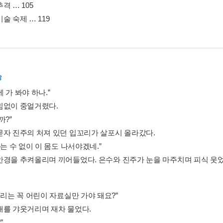
격 … 105
술 숙제 … 119
3
 가 봐야 하나.”
힘없이 중얼거렸다.
까?”
묻자 진주의 처져 있던 입꼬리가 살포시 올라갔다.
하는 수 없이 이 몸도 나서야겠네.”
안경을 추켜올리며 끼어들었다. 은수와 진주가 눈을 마주치며 피식 웃었
우리는 꼭 어린이 자료실만 가야 돼요?”
개를 갸웃거리며 재차 물었다.
”