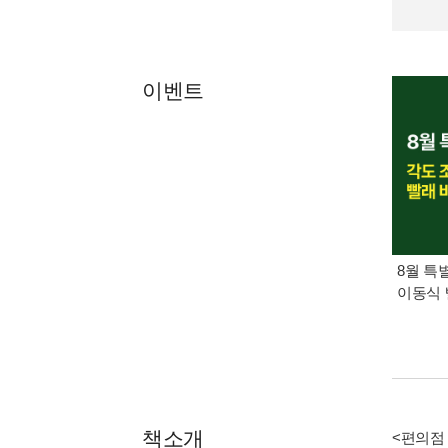
이벤트
8월 특
이동식 
책소개
<편의점