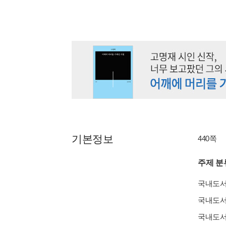
기본정보
440쪽
주제 분
국내도
국내도
국내도