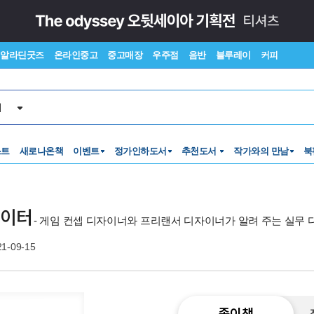
알라딘굿즈
온라인중고
중고매장
우주점
음반
블루레이
커피
서
스트
새로나온책
이벤트
정가인하도서
추천도서
작가와의 만남
북
레이터
- 게임 컨셉 디자이너와 프리랜서 디자이너가 알려 주는 실무
21-09-15
종이책