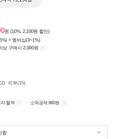
전자책 13,230원
원
00
원 (10%, 2,100원 할인)
5%) +
멤버십(3~1%)
이상 구매시 2,000원
2)
리뷰(15)
자 할부
소득공제 860원
안함