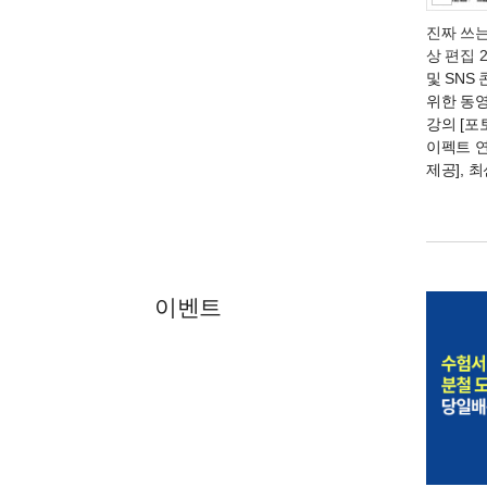
진짜 쓰
상 편집 2
및 SNS
위한 동
강의 [포
이펙트 연
제공], 
이벤트