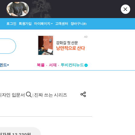
로그인
회원가입
마이페이지
고객센터
장바구니
(0)
펀드
북플
서재
투비컨티뉴드
창작플랫폼
투비컨티뉴드
 디자인 입문서
진짜 쓰는 시리즈
|