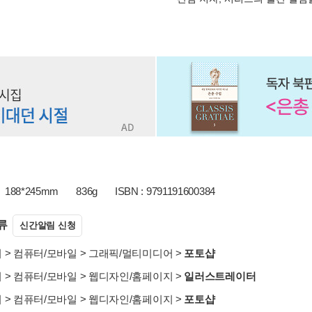
188*245mm
836g
ISBN : 9791191600384
류
신간알림 신청
서
>
컴퓨터/모바일
>
그래픽/멀티미디어
>
포토샵
서
>
컴퓨터/모바일
>
웹디자인/홈페이지
>
일러스트레이터
서
>
컴퓨터/모바일
>
웹디자인/홈페이지
>
포토샵