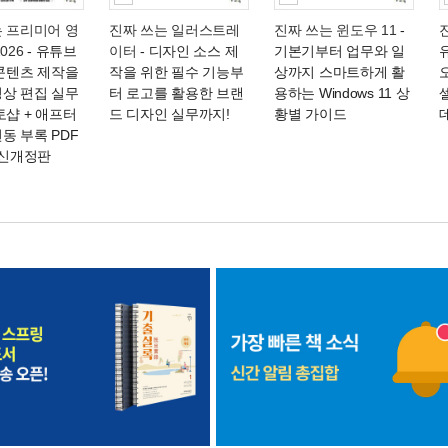
는 프리미어 영
진짜 쓰는 일러스트레
진짜 쓰는 윈도우 11
-
026
- 유튜브
이터
- 디자인 소스 제
기본기부터 업무와 일
 콘텐츠 제작을
작을 위한 필수 기능부
상까지 스마트하게 활
영상 편집 실무
터 로고를 활용한 브랜
용하는 Windows 11 상
토샵 + 애프터
드 디자인 실무까지!
황별 가이드
동 부록 PDF
최신개정판