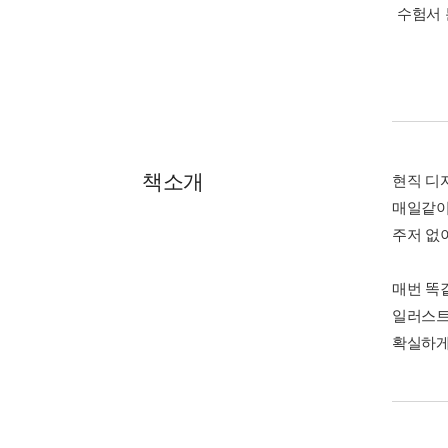
수험서 
책소개
현직 디자
매일같이
주저 없이
매번 똑
일러스트
확실하게