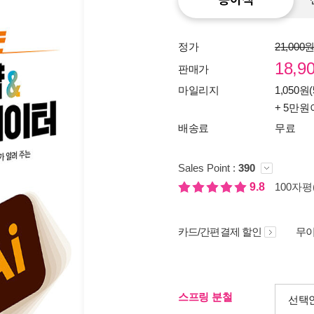
정가
21,000
18,9
판매가
마일리지
1,050원(
+ 5만원
배송료
무료
Sales Point :
390
9.8
100자평(
카드/간편결제 할인
무이
스프링 분철
선택