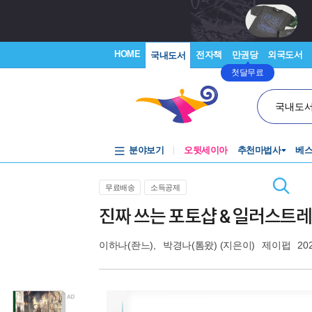
HOME
전자책
만권당
외국도서
국내도서
첫달무료
국내도
분야보기
오뒷세이아
추천마법사
베
무료배송
소득공제
진짜 쓰는 포토샵 & 일러스트
이하나(좐느)
,
박경나(톰왔)
(지은이)
제이펍
20