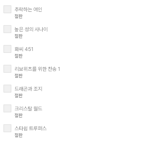
추락하는 여인
절판
높은 성의 사나이
절판
화씨 451
절판
리보위츠를 위한 찬송 1
절판
드래곤과 조지
절판
크리스탈 월드
절판
스타쉽 트루퍼스
절판