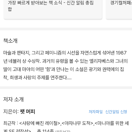
가장 빠르게 받아보는 책 소식 - 신간 알림 총집
경기컬처패스
합
책소개
마술과 판타지, 그리고 페미니즘의 시선을 자연스럽게 섞어낸 1987
년 네뷸러 상 수상작. 과거의 유령을 볼 수 있는 엘리자베스와 그녀의
딸이 고대 마야의 어떤 '힘'과 만나는 이 소설은 광기와 권력에의 집
착, 희생과 사랑의 주제를 연주한다.
고대 마야의 유적을 연구하는 엘리자베스에게는 저 옛 세상의 '유
저자 소개
령'들을 볼 수 있는 기묘한 힘이 있다. 그녀와 함께 살게 된 딸 다이앤
역시 그런 경험을 하지만, 그닥 친밀한 관계가 아닌 모녀 사이에 오가
지은이:
팻 머피
저자파일
신간알림 신청
는 교류는 없다.
최근작 :
<사랑에 빠진 레이철>
,
<야자나무 도적>
,
<마니아를 위한 세
계 SF 걸작선>
… 총 114종
(모두보기)