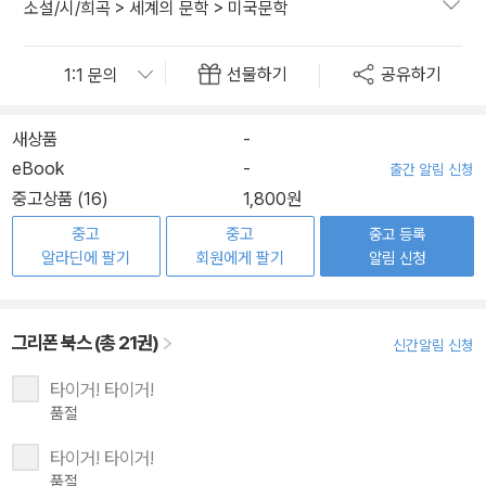
소설/시/희곡
>
세계의 문학
>
미국문학
선물하기
공유하기
새상품
-
eBook
-
출간 알림 신청
중고상품 (16)
1,800원
중고
중고
중고 등록
알라딘에 팔기
회원에게 팔기
알림 신청
그리폰 북스 (총 21권)
신간알림 신청
타이거! 타이거!
품절
타이거! 타이거!
품절