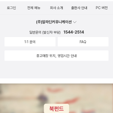
ghters/(M. Bradley Kellogg) & (William Rossow) Star of Gy
상작 Seventh Son /오슨 스콧 카드(Orson Scott Card) On Str
로그인
전체 메뉴
회사 소개
출판사 안내
PC 버전
psies /로버트 실버버그(Robert Silverberg) Nerilka's Story /
anger Tides /팀 파워스(Tim Powers) Sign of Chaos /로져 젤
(Anne McCaffrey) Warrior's Apprentice /로이스 맥마스터 부죨
라즈니(Roger Zelazny) Weaveworld / (Clive Barker) Lincol
(주)알라딘커뮤니케이션
드(Lois McMaster Bujold) The Moon Goddess and the Son
n's Dreams /코니 윌리스(Connie Willis) Agypt / (John Crowle
/(Donald Kingsbury) Hardwired /월터 존 윌리암스(Walter Jon
1544-2514
일반문의 (발신자 부담)
y) The Witches of Wenshar / (Barbara Hambly) The Grey
Williams) The Architect of Sleep /(Stephen R. Boyett) Ven
Horse/ (R. A. MacAvoy) Infernal Devices/(K. W. Jeter) Gua
1:1 문의
FAQ
us of Dreams / (Pamela Sargent) The Nimrod Hunt / (Charl
rdians of the West/ (David Eddings) A Man Rides Through
es Sheffield) This Is the Way the World Ends / (James Morr
/ (Stephen R. Donaldson) Being a Green Mother / (Piers A
중고매장 위치, 영업시간 안내
ow) The Hercules Text / (Jack McDevitt) The Forever Ma
nthony) War for the Oaks / (Emma Bull) Bones of the Moo
n /고든.R 딕슨(Gordon R. Dickson) The Ragged Astronauts
n / (Jonathan Carroll) Swan Song (Robert R. McCammon)
(Bob Shaw) Rebels' Seed (F. M. Busby) 【Fantasy Novel】
The Dark Tower II: The Drawing of the Three /스티븐 킹(St
수상작 Soldier of the Mist / (Gene Wolfe) Blood of Amber /
ephen King) Land of Dreams / (James P. Blaylock) Strang
로저 젤라즈니(Roger Zelazny) 「IT」It /스티븐•킹(Stephen Kin
e Toys /(Patricia Geary) 「제국의 딸」 Daughter of the Empir
g)  Godbody /시오드아 스타존(Theodore Sturgeon) Twistin
e/ (Raymond E. Feist) & (Janny Wurts) →황금가지 The Fire
g the Rope / (R. A. MacAvoy) The Folk of the Air/ (Peter S.
brand/ (Marion Zimmer Bradley) Never the Twain /(Kirk Mit
Beagle) The Serpent Mage /그랙 베어(Greg Bear) Wizard of
chell) Darkspell/ (Katharine Kerr) Equal Rites / (Terry Pratc