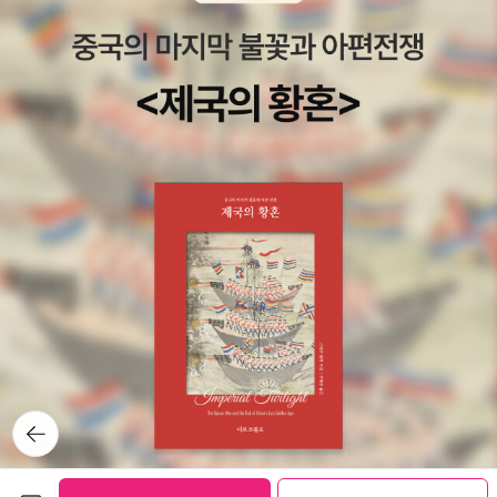
the Pigeons /(Megan Lindholm) The Quest for St. Camber
hett) 「추락하는 여인」 The Falling Woman /팻 머피(Pat Murph
/ (Katherine Kurtz) A Darkness at Sethanon / (Raymond E.
y)→시공사(절판) 【Novella】 수상작 The Secret Sharer /로버트
Feist) The Mirror of Her Dreams / (Stephen R. Donaldson)
실버버그(Robert Silverberg) The Blind Geometer / (Kim Sta
The Darkest Road / (Guy Gavriel Kay) Magic Kingdom For
nley Robinson) Eye for Eye /오슨•스콧•카드(Orson Scott C
Sale...Sold! / (Terry Brooks) Homunculus/ (James P. Blaylo
ard) Mother Goddess of the World / (Kim Stanley Robinso
ck) Wielding a Red Sword/ (Piers Anthony) 「떨어져 가는 여
n) Superwine/ (Harry Turtledove) Glass Cloud/ (James Pat
자」 The Falling Woman /팻 머피(Pat Murphy) →시공사(절판)
rick Kelly) Borders of Infinity /로이스 맥마스타 부죨드(Lois Mc
The Dragon in the Sword /마이클 무어콕(Michael Moorcoc
Master Bujold) Love Sickness / (Geoff Ryman) The Forest
k) Jinian Star-Eye / (Sheri S. Tepper) New York by Knight /
of Time //(Michael F. Flynn) Saving Time/ (Russell Griffin)
(Esther M. Friesner) The King of Ys: Roma Mater /(Poul) &
Displaced Person /(Ian Stewart) Fugue State/ (John M. Fo
(Karen Anderson) The Hounds of God /(Judith Tarr) The U
rd) 【Novelette】 수상작 Rachel in Love / 팻 머피(Pat Murphy)
nconquered Country / (Geoff Ryman) Yarrow / (Charles de
Shades / (Lucius Shepard) Buffalo Gals, Won't You Come
Lint) The Hungry Moon (Ramsey Campbell) Dragonsbane
Out Tonight /어슐라.K 르귄(Ursula K. Le Guin) Flowers of E
/(Barbara Hambly) A Voice for Princess / (John Morressy)
뒤로가
do /블루스 스털링(Bruce Sterling) Dream Baby / (Bruce McA
기
Talking Man / (Terry Bisson) 【Novella】 수상작 R & R / (Luciu
llister) 「미국」America /오슨 스콧 카드(Orson Scott Card) The
s Shepard) Escape from Kathmandu / (Kim Stanley Robins
Evening and the Morning and the Night/ (Octavia E. Butler)
보관함담기