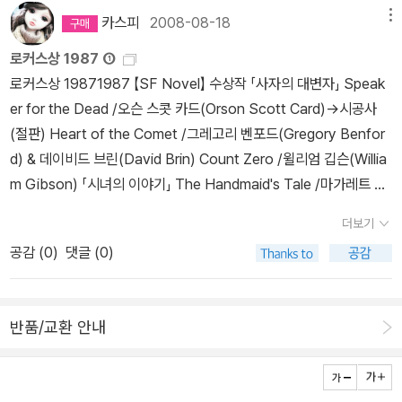
orot/ (Larry Niven), (Jerry Pournelle) & (Steven Barnes) To
카스피
2008-08-18
메뉴
Sail Beyond the Sunset /로버트.A 하인라인(Robert A. Heinlei
로커스상 1987 ①
n) Memories / (Mike McQuay) Fool's Run / (Patricia A. Mc
로커스상 19871987 【SF Novel】 수상작 「사자의 대변자」 Speak
Killip) The Secret Ascension /마이클 비숍(Michael Bishop)
er for the Dead /오슨 스콧 카드(Orson Scott Card)→시공사
「토미노커」The Tommyknockers /스티븐 킹(Stephen King) →
(절판) Heart of the Comet /그레고리 벤포드(Gregory Benfor
교원문고(절판)Dawn/ (Octavia E. Butler) Intervention (Julian
d) & 데이비드 브린(David Brin) Count Zero /윌리엄 깁슨(Willia
May) After Long Silence / (Sheri S. Tepper) Code Blue Em
m Gibson) 「시녀의 이야기」 The Handmaid's Tale /마가레트 애
ergency / (James White) Way of the Pilgrim /고든.R 딕슨(Go
트웃드(Margaret Atwood)→청담사(절판),문학사상사,황금가지
rdon R. Dickson) Araminta Station / (Jack Vance) Voice of
더보기
「파운데이션과 지구」Foundation and Earth /아이작 아시모프(Isa
the Whirlwind / (Walter Jon Williams) The Awakeners / (She
공감 (
0
)
댓글 (0)
ac Asimov) →현대정보문화사 Chanur's Homecoming/ (C. J.
ri S. Tepper) Still River /헐 클레멘트(Hal Clement) Dover Bea
Cherryh) Marooned in Realtime / (Vernor Vinge) The Song
ch /(Richard Bowker) Rumors of Spring/ (Richard Grant) Li
s of Distant Earth /아서.C 클럭(Arthur C. Clarke) The Comin
ege-Killer /(Christopher Hinz) In Conquest Born/ (C. S. Frie
반품/교환 안내
g of the Quantum Cats/ 프레드릭 폴(Frederik Pohl) Santiag
dman) Little Heroes /노우 (Norman Spinrad) Replay / (Ken
o (Mike Resnick) Enigma /마이클 (Michael P. Kube-McDow
Grimwood) Watchmen /(Alan Moore) & (Dave Gibbons) A
ell) When Gravity Fails / (George Alec Effinger) Lear's Dau
Mask for the General /(Lisa Goldstein) 【Fantasy Novel】 수