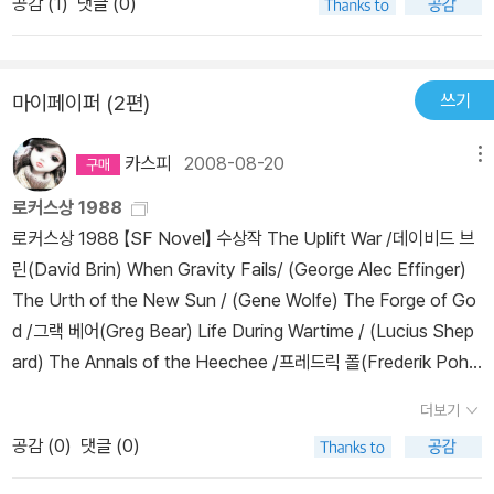
공감 (
1
)
댓글 (0)
의 '마야문명'과 같이 읽으면 더욱 재미있더군요
쓰기
마이페이퍼 (2편)
카스피
2008-08-20
메뉴
로커스상 1988
로커스상 1988 【SF Novel】 수상작 The Uplift War /데이비드 브
린(David Brin) When Gravity Fails/ (George Alec Effinger)
The Urth of the New Sun / (Gene Wolfe) The Forge of Go
d /그랙 베어(Greg Bear) Life During Wartime / (Lucius Shep
ard) The Annals of the Heechee /프레드릭 폴(Frederik Pohl)
Vacuum Flowers / (Michael Swanwick) The Smoke Ring /
더보기
래리 니븐(Larry Niven) Great Sky River /그레고리 벤포드(Greg
공감 (
0
)
댓글 (0)
ory Benford) 「2061년 우주의 여행」 2061: Odyssey Three /아
서.C 클럭(Arthur C. Clarke) 모음사(절판) The Legacy of He