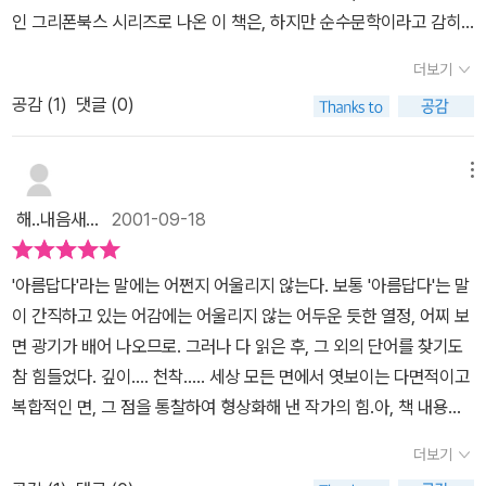
인 그리폰북스 시리즈로 나온 이 책은, 하지만 순수문학이라고 감히
말하고 싶다. 물론 그 소재자체는 마야시대와 관련되어 있는 환타지
더보기
적인 소재이긴 하지만 절대 가벼운 소재에 진지한 주제가 잡아먹히고
공감 (
1
)
댓글 (0)
마는 '정말' 팔기위한 환타지와는 질적으로 다르다. 이 책의 오해를 불
러 일으킬 수 있는 또하나는 '패미니즘'소설이라는 것인데, 평론이나
리뷰에서 그렇게 떠든다고 절대 믿지말라는 것이다. 이 소설이 페미
메뉴
니즘이면 스티븐 킹 역시 패미니스트 소설가로 불러야 할것이다.소설
해..내음새...
2001-09-18
의 주무대는 마야유적의 발굴현장이다. 주인공은 고고학자이며 주인
공의 딸은 전남편의 부고를 접한다. 둘은 벌써 몇십년째 서로 만난적
'아름답다'라는 말에는 어쩐지 어울리지 않는다. 보통 '아름답다'는 말
이 없었다. 딸은 어머니를 찾아 고대의 유적 발굴지로 간다. 그녀들은
이 간직하고 있는 어감에는 어울리지 않는 어두운 듯한 열정, 어찌 보
서로 어떠한 이유로 상처받아있고 서로에 대해 겁내한다. 주인공은
면 광기가 배어 나오므로. 그러나 다 읽은 후, 그 외의 단어를 찾기도
그 유적지에서 타인은 보지 못하는 마야시대의 사람들은 본다. 그녀
참 힘들었다. 깊이.... 천착..... 세상 모든 면에서 엿보이는 다면적이고
의 딸도 그 고대의 그림자들을 보지만 서로에게 그에대해 이야기하지
복합적인 면, 그 점을 통찰하여 형상화해 낸 작가의 힘.아, 책 내용은
는 않는다. 서로에게 거절당할까 두려운 것이다.이 소설에 별다섯을
밝히고 싶지도 않다 그냥 보시라. 소설은 웬만해서는 사지 않는 내가
주는 것은 물론 개인적인 취향이다. 하지만 최근 읽은 그 어떤 소설보
더보기
안 사고 못 배길 정도의 책이므로.
다 최고임에는 틀림없다고 말하고싶다.사족 : 시공 디스커버리 총서