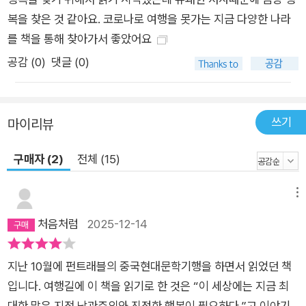
되어 있는데, 저 비열한 코로나바이러스는 이런 상호연결을 잔인
복을 찾은 것 같아요. 코로나로 여행을 못가는 지금 다양한 나라
할 만큼 효율적으로 이용해서 비행기와 크루즈선, 사랑하는 사람
를 책을 통해 찾아가서 좋았어요
의 입술에 몰래 숨어 돌아다녔다. 지구촌이 죽음의 함정이 되었
공감 (
0
)
댓글 (0)
다. 그래도 우리는 버텼다. 무엇을, 무엇을 위해서? 행복을 찾기
위해서. 공허한 미소를 띤 스마일 상징 같은 행복이 아니라, 그보
다 심오한 행복, 진짜 행복을 찾기 위해서. 내가 세상에서 가장 행
쓰기
마이리뷰
복한 곳을 찾아 돈키호테 같은 여행길에 나선 뒤로 많은 것이 바
뀌었다. 하지만 또한 전혀 바뀌지 않았다. 설명을 하자면 이렇다.
구매자 (2)
전체 (15)
아이슬란드는 엄청난 경제적 붕괴를 겪었는데도 여전히 세계에
서 가장 행복한 곳 중 하나다. 태국은 쿠데타를 비롯한 여러 정치
메뉴
적 격변을 겪었는데도 국민들은 항상 ‘사눅’, 즉 재미를 위한 시간
처음처럼
2025-12-14
과 미소를 지을 시간을 찾아낸다(그들은 미소의 마에스트로다).
히말라야의 나라 부탄은 국민행복지수 정책을 계속 세련되게 다
지난 10월에 펀트래블의 중국현대문학기행을 하면서 읽었던 책
듬고 있다. 이미 말했듯이, 행복은 튼튼하다.” (‘한국의 독자들에
입니다. 여행길에 이 책을 읽기로 한 것은 “이 세상에는 지금 최
게’ 중에서)
대한 많은 지적 낙관주의와 진정한 행복이 필요하다.”고 이야기