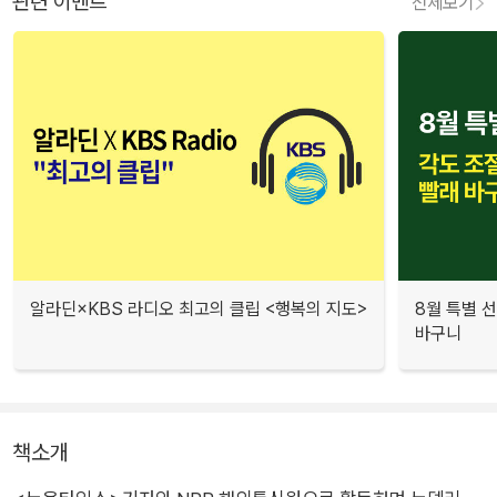
관련 이벤트
전체보기
알라딘×KBS 라디오 최고의 클립 <행복의 지도>
8월 특별 선
바구니
책소개