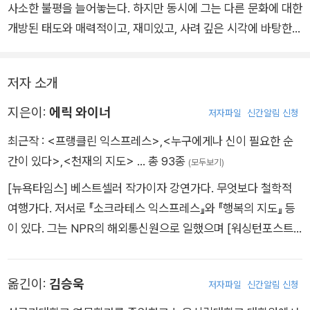
어난 설레는 만남, 빛나는 영감을 만나볼 차례다.
사소한 불평을 늘어놓는다. 하지만 동시에 그는 다른 문화에 대한
개방된 태도와 매력적이고, 재미있고, 사려 깊은 시각에 바탕한
유머 감각을 여행 내내 보여준다.
저자 소개
지은이:
에릭 와이너
저자파일
신간알림 신청
최근작 :
<프랭클린 익스프레스>
,
<누구에게나 신이 필요한 순
간이 있다>
,
<천재의 지도>
… 총 93종
(모두보기)
[뉴욕타임스] 베스트셀러 작가이자 강연가다. 무엇보다 철학적
여행가다. 저서로 『소크라테스 익스프레스』와 『행복의 지도』 등
이 있다. 그는 NPR의 해외통신원으로 일했으며 [워싱턴포스트]
와 여행잡지 [어파] 등에 기고했다. 아내와 딸, 사납게 날뛰는 고
양이, 강아지와 함께 워싱턴 D.C.에 살고 있다.
옮긴이:
김승욱
저자파일
신간알림 신청