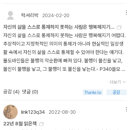
여행에서 만난 제한된 사람들의 이야기에서 그나라의 행복에 대
이 아닌 자신이 죽고 싶은 곳을 고향으로 정의하는 것. 나는 어디
하여 판단을 할 수 있을 것이라고 생각한 것이 잘못된 것은 아닐
서 죽고 싶나? 지금 살고 있는 곳 송도일까? 아니면 내가 학창시
럭셔리박
2024-02-20
메뉴
까요?이어진 나라는 부탄입니다. 행복이 국가의 최대 목표라는
절을 보낸 순천일까? 근데 딱히 '어디' 가 중요하다는 생각이 들진
부탄은 흔히 세계에서 가장 행복한 나라라고 알고 있습니다만, 2
자신의 삶을 스스로 통제하지 못하는 사람은 행복해지기...
않는다. 그래도 둘 중 고르라면 순천일 거 같다. '개인적인 행복이
024년 사이에 143개국의 국가행복지수의 평균점수에 따른 국
자신의 삶을 스스로 통제하지 못하는 사람은 행복해지기 어렵다.
라는 건 존재하지 않습니다. 행복은 철저히 관계 속에 존재해요.'
가행복지수의 순위 60위 안에 들지 못한 것 같습니다. 1위는 핀
추상적이고 지정학적인 의미의 통제가 아니라 현실적인 일상생
-p477 요즘 더욱 행복하려면 관계, 인간관계가 중요하다는 생
란드이고, 2위는 덴마크, 3위는 아이슬란드입니다. 작가의 여행
활 속에서 자신의 삶을 스스로 통제할 수 있어야 한다는 얘기다.
각이 든다. 좀 더 노력하자. 모든 사람에게 다정한 사람이 될 순
이 시작된 네덜란드는 5위에 올라있습니다. 이 책에서 다룬 10개
몰도바인들은 불행의 악순환에 빠져 있다. 불행이 불신을 낳고,
없겠지만, 좀 더 다정한 사람이 되자. 에릭 와이너의 신간이 나
나라들 가운데 60위 안에 드는 나라는 네덜란드(5위), 아이슬란
불신이 불행을 낳고, 그 불행이 또 불신을 낳는다.- P340쓸모 있
왔다. <프랭클린 익스프레스>이다. 안 그래도 프랭클린의 자서
드(3위), 스위스(13위), 영국(23위), 미국(24위), 태국(49위) 등
는 사람, 도움이 되는 존재가 되는 것은 겉으로 잘 드러나지는 않
전을 읽고 싶었는데 마침 잘 됐다. 에릭 와이너는 믿고 볼 수 있
더보기
이며 부탄, 몰도바, 인도, 카타르 등은 60위 안에 들지 못했다는
지만, 분명히 행복에 기여하는 요인이다. 시카고 대학의 학자들이
다. <행복의 지도>의 주제가 행복이라면 <프랭클린 익스프레스
공감 (
4
)
댓글 (0)
것입니다.특히 작가가 몰도바를 여행한 이유는 행복한 곳을 돋보
최근 다양한 직업을 지닌 5만 명가량의 사람들을 대상으로 설문
>의 주제는 인생이다.
이게 해줄 정도로 불행한 나라였기 때문이라고 했습니다. 결국 몰
조사를 실시했다. 그 결과는 놀라웠다. 가장 대접받는 직업을 지
도바는 행복의 지도에 포함되지 않았어야 하는 것 아닌가 싶습니
닌 사람들(변호사, 의사, 은행가)의 행복 점수가 낮았다. 그럼 행
link123q34
2022-08-30
메뉴
다. 행복을 찾아 여행하기 위하여 WDH를 참조했다고 하면서 여
복도가 가장 높은 사람은 누구였냐고? 성직자, 물리치료사, 간호
22년 8월 읽은책
행지에서는 상위에 있는 나라들이 대부분 선택되지 않은 것을 보
사, 소방관이었다. 다시 말해서 남을 돕는 일을 하는 사람들이었