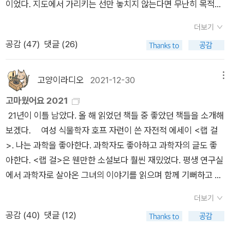
이었다. 지도에서 가리키는 선만 놓치지 않는다면 무난히 목적지
도 거리두기만 적절하면 다시 처음과 같은 감동으로 볼 수 있다.
에 도착할 수 있었지만, 잘못 보기라도 하면 어느 순간 다른 길로
평생. 심술도 부리고 고집도 쓰고, 똥강아지 할머니인데 사노 요
더보기
빠져버려 되돌아가야 하는 길을 찾느라 다시 지도책을 들여다봐
코 글을 읽으면 왜 따뜻하고 마음이 말랑해지고 충성을 맹세하게
공감 (
47
)
댓글 (26)
야 했다. 실시간 교통 정보를 알 수 있고, 친절한 목소리로 10m
될까? 어제 보던 <당신이 옳다>에서는 솔직함 때문에 모든 아기
앞의 경로까지 알려주는 시스템을 갖춘 요즘 시대에 그 지도책은
들이 사랑스럽다고 하던데. 솔직함과 진짜 인생. <소년과 두더
기능을 상실했다. 고속도로는 이정표뿐만 아니라 분홍이나 초록
고양이라디오
2021-12-30
메뉴
지와 여우와 말>은 현대판 어린왕자 느낌이었다. 길 위의 소년이
으로 갈림길을 표시해주고 지하철이나 버스의 도착 시간도 알 수
고마웠어요 2021
친구들을 하나씩 만난다. 단순한 선과 색으로 이렇게 아름답게 표
있다. 온갖 과잉 친절로 세상 살기가 편해졌지만, 딱 그만큼 인간
21년이 이틀 남았다. 올 해 읽었던 책들 중 좋았던 책들을 소개해
현할 수 있구나. 거짓말처럼 아름다움은 한장 한장 이어진다. 이
들의 생각할 수 있는 능력은 빼앗기고, 점점 기다림을 못 견디는
보겠다. 여성 식물학자 호프 자런이 쓴 자전적 에세이 <랩 걸
야기를 조용히 따라가는 마음도 정화되는 기분. <100 인생 그림
호모 사피엔스가 되어 간다. 우리는 지도를 들여다 볼 여유도, 지
>. 나는 과학을 좋아한다. 과학자도 좋아하고 과학자의 글도 좋
책>은 기대와 다른 책이었다. 제목만 보고 100명의 인생이 한장
도를 따라 길을 찾아가야할 필요도 느끼지 못한다. [NPR 해외
아한다. <랩 걸>은 웬만한 소설보다 훨씬 재밌었다. 평생 연구실
씩 박물관처럼 모여있는 줄 알았다. 1명의 인생을 1살부터 100살
통신원으로 활동하며 뉴델리, 예루살렘, 도쿄 등 30개국의 다양
에서 과학자로 살아온 그녀의 이야기를 읽으며 함께 기뻐하고 슬
까지 한장에 1년씩 그림으로 모은 책이다. 어떤 면에서는 착각도
한 도시에서 뉴스를 전하던 작가 에릭 와이너. 그는 어느 날 자신
퍼했다. 이 책은 과학에 대해, 과학자에 대해, 과학자의 삶에 대해
맞는데, 많은 사람을 인터뷰하고 그 나이대의 인생에 대한 생각과
이 불행한 나라들의 다양한 도시에서 같은 소식만 전하고 있다는
더보기
많은 것을 알려준다. 그녀의 매력적인 친구 빌도 꼭 만나보시기
느낌을 담았으니까. 첫 장은 방금 태어난 누군가에게 말을 거는
사실을 깨닫는다. 그래서 이제까지와는 반대로 아무도 소식을 전
공감 (
40
)
댓글 (12)
바란다. 한 사람의 삶을 들여다보면 정말 많은 것을 배울 수 있
형식으로 시작된다. 형식 덕분에 누군가의 평생을 사랑을 듬뿍 담
한 적이 없는, 세계에서 가장 행복한 나라의 정체를 밝혀보기로