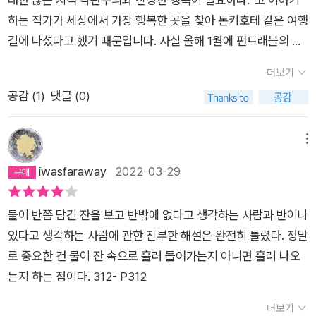
하는 작가가 세상에서 가장 행복한 곳을 찾아 돈키호테 같은 여행
길에 나섰다고 했기 때문입니다. 사실 올해 1월에 펀트래블의 일
본근대문학기행을 시작으로 10월에는 중국현대문학기행을 하게
더보기
된 것은 필자만의 행복추구의 일환이었던 것 같습니다.네덜란드
공감 (
1
)
댓글 (0)
에서 시작한 작가의 여행길은 스위스, 부탄, 카타르, 아이슬란드,
몰도바, 태국, 영국, 인도를 거쳐 자택이 있는 미국으로 이어집니
다. 작가가 네덜란드에서 시작한 이유는 네덜란드의 로테르담에
메뉴
있는 에라스무스 대학에서 나온 행복경제학 연구의 내용을 알아
iwasfaraway
2022-03-29
보기 위한 것이었습니다. 루트 벤호벤 교수를 만나 행복을 연구하
게 된 이유와 그 결과를 듣고 어디를 찾아갈 것인가를 결정하기
물이 반쯤 담긴 잔을 보고 반밖에 없다고 생각하는 사람과 반이나
위해서였던가 봅니다.세계행복데이타베이스(World Database
있다고 생각하는 사람에 관한 진부한 해설은 완전히 틀렸다. 정말
of Happiness, WDH)는 삶의 질에 대한 주관적 인식에 대한 연
로 중요한 건 물이 잔 속으로 흘러 들어가는지 아니면 흘러 나오
구결과를 수집해 연구를 수행하고 있습니다. 행복은 개인이 자신
는지 하는 점이다. 312- P312
의 삶의 질을 전체적으로 호의적으로 판단하는 정도로 정의된다
고 합니다. 행복은 정서의 향락적 수준(즐거운 정서가 지배하는
더보기