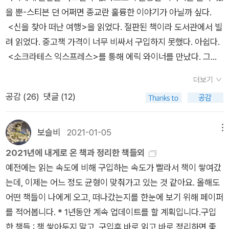
엇인지? 행복의 기준은 무엇인지?돈이 아니라면 어떤 것이 우리
겪어야 행복을 느낄 수 있을까? 욕망의 성취와 절제의 경계는 무
을 뿐-스티븐 던 어쩌면 종교란 훌륭한 이야기가 아닐까 싶다.
이라 말하고 싶다. 이 책을 읽고 <리만 가설>을 구입했는데 조금
마이너스통장이 됐다. 원금에 이자에 이자에 붙은 이자에 물가상
를 행복하게 만드는지...누군가는 반려동물 또 누군가는 함께 하
엇이며, 행복은 나의 내면에서 오는 것인지, 아니면 밖에서 찾아
<신을 찾아 떠난 여행>을 읽었다. 절판된 책이라 도서관에서 빌
어려워서 읽다 말았다. 내년에는 다시 도전해봐야겠다. 두번째
승률까지 아주 호된 스노우볼이 돼있었는데 그동안 보지 못했다.
는 공동체가 중요하다고 한다.
야 하는지도 확실하지 않다. 여기서 불행하면 이곳을 떠나면 행복
려 읽었다. 중고책 가격이 너무 비싸서 구입하지 못했다. 아쉽다.
읽었다. 현존하는 최고의 SF 작가 테드 창의 단편 소설집. 말이
◆동화책 열반님 서재에서 받아온 <대혼란>은 너무 좋았다. <
해질 수 있는지도 모르겠고, 민주주의 국가에서만 꼭 행복한 것은
<소크라테스 익스프레스>를 통해 에릭 와이너를 만났다. 그가
필요 없다. 최고다. 단편 '당신 인생의 이야기' 는 드니 빌뇌브 감
아니의 호수>, <개를 원합니다>, <내 안에 내가 있다>도 좋아
아니다. ‘관용은 훌륭하지만, 쉽사리 무관심으로 변질될 수 있고
너무 마음에 들어서 <행복의 지도>, <천재의 지도>, <신을 찾
독이 <컨택트>로 영화화 했다. 천재의 작품을 감상해보시길.
서 소름. 그러고 보니 알라딘에서 키티 크라우더 엽서 굿즈도 판
(p50)' '화제를 바꾸는 것은 현실도피의 다른 말(p366)'일 수도
더보기
아 떠난 여행> 까지 다 읽었다. 이제 그의 신간이 나오길 기다려
박완서 작가님을 만났다. <그 많던 싱아는 누가 다 먹었을까>,
적이 있었다. 역시 많은 사람들에게 사랑받고 있나 봄. 느낌에 안
있다. 이처럼 행복은 동전의 양면과 같이 상대적이고 비율적인 것
공감 (
26
)
댓글 (12)
야겠다. 윌리엄 제임스의 <종교적 경험의 다양성>을 읽어보고
<그 산이 정말 거기 있었을까>를 재밌게 읽었다. 현재 내가 가장
예쁘고 거친 그림은 별로라고 생각했는데 바뀌었다. 역시 담긴 메
이다. 개인마다, 나라마다 작동되는 행복의 원리와 비율의 숫자는
싶다. 제임스는 종교적 의식이나 신학 이론이나 종교의 사회적 측
좋아하는 한국 소설가를 꼽으라면 박완서 작가님이라고 말하겠
시지가 중요하다. <대혼란>, <아니의 호수>, <개를 원합니다
다 다르다. 선택한 비율의 결과가 무조건 좋은 결과를 가져오는
면에는 그다지 관심이 없었다. 그는 종교가 사람들 개개인에게 어
다. 정말 좋았다. 내년에도 계속 박완서 작가님의 책을 읽고 싶
>는 모두 하나의 서사를 가지고 나 자신에 대한 이야기를 한다.
보슬비
2021-01-05
메뉴
것도 아니고, 그 경계가 명확하지도 않다. 행복, 참 어렵다. 행복
떤 영향을 미치는지 알고 싶어 했다. 그들이 무엇을 믿는지보다
다. 이 책을 빼놓을 순 없다. 신선한 충격을 준 작품. 나의 고정관
<내 안에 내가 있다>는 키티 크라우더가 일러스트만 그린 거라
2021년에 내게로 온 책과 정리한 책들외
해지는 것이 어렵지만 에릭 와이너는 우리에게 나름의 방법을 제
그들이 무엇을 경험하는지에 더 관심이 있었던 것이다. 나 또한
념과 통념을 산산히 부서준 책이다. 나는 이런 책을 사랑한다. 도
좀 다른데, 나 자신을 다루는 건 같다. 나 자신을 인정하고 이해해
예전에는 읽는 속도에 비해 구입하는 속도가 빨라서 책이 쌓여갔
시한다(사실 우리가 다 아는 것이다). 행복하게 살려면 자신의 삶
종교적 체험이 흥미롭고 궁금하다. <신을 찾아 떠난 여행>의 저
끼같은 책. <휴먼카인드>는 인간의 본성은 선한가, 악한가에 대
가는 과정을 일러스트로 그렸다. 분위기는 좀 기괴하고 컴컴하다.
는데, 이제는 어느 정도 균형이 맞춰가고 있는 것 같아요. 올해도
을 통제해야 하고, 시기심을 가지지 않아야 한다. 신뢰와 예의가
자 에릭 와이너도 종교적 체험을 했다. 종교적 체험이라기보다 신
한 논란에 종지부를 찍는다. 정말 멋진 책이다. 내년에는 <휴먼
심리치료 교과서를 그림화한 느낌이라 내용을 이해하고 받아들
어떤 책들이 나에게 오고, 떠나갔는지를 한눈에 보기 위해 페이퍼
있어야 하며 행복 추구는 타인과의 관계 속에서 이루어져야 한다.
비한 체험, 영적 체험이라 해도 좋겠다. 그가 만난 많은 종교인들
카인드>의 저자 뤼트허르 브레흐만의 책들을 더 만나봐야 겠다.
이는 데 도움이 된다. 특히 전체적으로 황량한 느낌이 전체 내용
를 적어봅니다. * 1년동안 계속 업데이트를 할 계획입니다.구입
‘다른 사람의 문제는 곧 우리의 문제’이고, '사회 속에서 자신이 차
도 신비한 종교적 체험을 경험하고 종교에 빠지는 경우가 많았다.
올 해는 슈테판 츠바이크 선생님을 만난 해이기도 하다. 그의
이해도를 올려줘서 좋았다. 시리즈로 더 여러권이 있다면 좋겠
한 책들 : 책 쌓아두지 말고, 구입후 바로 읽고 바로 정리하면 좋
지한 위치보다 사회 전체의 질이 더 중요하다(p351)’. 행복해지