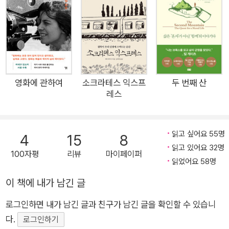
를 전하던 작가 에릭 와이너. 그는 어느 날 자신이 불행한 나라들
의 전쟁, 질병 같은 소식만 전하고 있다는 사실을 깨닫는다. 그래
서 이제까지와는 반대로 아무도 소식을 전한 적이 없는, 세계에서
가장 행복한 나라의 정체를 밝혀보기로 결심한다. 어떤 나라가 행
복한 나라일까? 세금이 없는 나라에서 산다면? 실패가 오히려 장
려되는 나라에서 산다면? 지나치게 생각을 많이 하는 것을 달가
영화에 관하여
소크라테스 익스프
두 번째 산
레스
워하지 않는 나라에서 산다면? 그렇다면 우리는 행복할까? 그곳
에 사는 사람들은 정말로 행복을 느낄까? 그곳의 행복은 우리의
행복과 어떻게 같고 어떻게 다를까? 에릭 와이너는 이런 질문을
읽고 싶어요 55명
4
15
8
품고 우리가 행복의 필수 조건이라고 생각하는 돈, 즐거움, 영적
읽고 있어요 32명
100자평
리뷰
마이페이퍼
깊이, 가족 등을 완벽하게 갖추고 있다는 나라들을 다녀보기로 결
읽었어요 58명
심한다. 그는 스위스, 아이슬란드, 부탄, 인도 등 4대륙 10개국을
이 책에 내가 남긴 글
여행하며 행복학 연구자에서 정치가까지, 처세술에서 최면술까
지 행복의 정체를 밝히는 모험을 펼친다. 온몸을 내던진 작가의
로그인하면 내가 남긴 글과 친구가 남긴 글을 확인할 수 있습니
모험 속에서 인류가 이제껏 말해왔던 행복에 대한 거의 모든 정의
다.
로그인하기