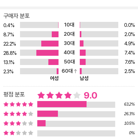
가 유쾌하게 그려진다. “나는 짐을 꾸려서 집을 나섰다. 아장아장
걸어 다니던 다섯 살 시절에 시도했던 여행만큼이나 바보스럽기
구매자 분포
짝이 없고, 결국 헛수고가 될 것임을 너무나 잘 알고 있던 여행을
10대
0.0%
0.4%
하기 위해서. 에릭 호퍼는 이런 말을 했다. ‘행복 탐색이야말로 불
20대
2.0%
8.7%
행의 중요 원인 중 하나다.’ 그건 괜찮다. 난 이미 불행하니까. 밑
30대
4.9%
22.2%
져야 본전이다.” “그는 행복의 파랑새를 잡았을까? 아니면 실컷
40대
7.4%
28.8%
헛수고만 했을까?” 삐딱하고 불평 많은 여행자가 만난 행복에 관
50대
7.6%
13.1%
한 작지만 큰 진실들 에릭 와이너의 첫 번째 목적지는 네덜란드
60대
2.5%
2.3%
다. 그는 행복 연구의 대부이며 ‘세계 행복 데이터베이스’를 연구
여성
남성
하는 루트 벤호벤 교수를 만난다. 벤호벤 교수는 우리를 행복하게
만드는 것과 그렇지 못한 것에 관해, 그리고 세상에서 가장 행복
9.0
평점 분포
한 곳에 관해 인류가 아는 모든 지식을 총망라한 데이터베이스를
63.2%
통해 말한다. “외향적인 사람이 내향적인 사람보다 행복하다. 낙
26.3%
천적인 사람이 비관적인 사람보다 행복하다. 기혼자가 독신자보
10.5%
다 행복하지만, 자녀가 있는 사람이 자녀가 없는 부부보다 더 행
0%
복한 것은 아니다. (...) 종교가 있는 사람이 그렇지 않은 사람보다