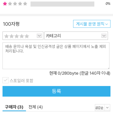
0%
행복하다. (...) 사람들은 직장으로 출근할 때 가장 불행하다. 바쁜
사람은 할 일이 너무 없는 사람보다 행복하다. 부자는 가난한 사
람보다 행복하지만 그 차이가 아주 근소하다.” 하지만 에릭 와이
100자평
게시물 운영 원칙
너는 데이터가 제시하는 행복의 기준이나 연구 결과를 기준 삼아
결혼은 하되 아이를 낳지 않고, 교회를 열심히 나가고, 박사 학위
카테고리
를 그만두는 식으로 해답을 내는 게 무의미하다는 걸 깨닫는다.
그리고 그는 길을 떠난다. 경제 수준과 더불어 행복지수가 가장
높은 나라 중 하나인 스위스. 국가가 직접 나서 ‘국민행복지수’라
는 지표를 만들어 국민 행복 총량을 높이기 위한 정책을 펴는 부
탄. 돈이 엄청나게 많아서 국민의 세금 없이도 잘 돌아가는 카타
현재
0
/280byte (한글 140자 이내)
르. 실패가 권장되는 나라 아이슬란드. 불행의 시작은 시기심과
스포일러 포함
비교에 있다는 걸 깨닫게 해주는 몰도바. 모순덩어리 인도. 불행
등록
한 마을을 대상으로 행복 증진 프로그램을 시행한 영국. 그리고
에릭 와이너 자신의 집인 미국까지. 이 책의 특별하고 재밌는 포
구매자 (3)
전체 (4)
인트는 에릭 와이너가 발견한 작은 진실에 있다. ‘그곳에 살면 행