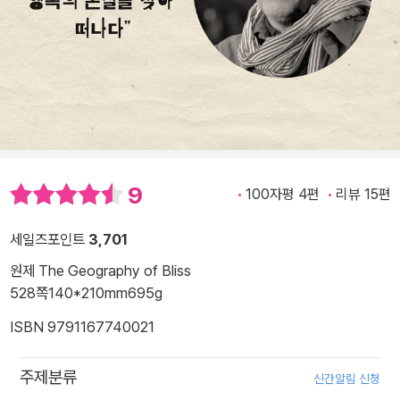
9
100자평 4편
리뷰 15편
세일즈포인트
3,701
원제 The Geography of Bliss
528쪽
140*210mm
695g
ISBN 9791167740021
주제분류
신간알림 신청