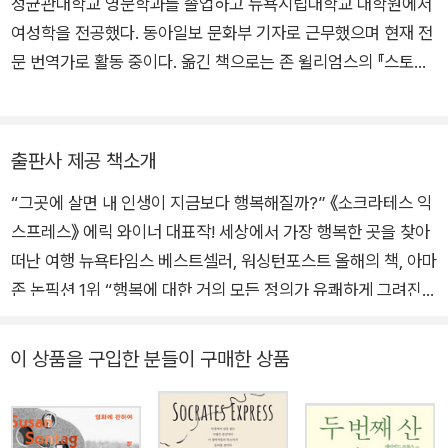
성균관대학교 영문학과를 졸업하고 뉴욕시립대학교 대학원에서
여성학을 전공했다. 동아일보 문화부 기자로 근무했으며 현재 전
문 번역가로 활동 중이다. 옮긴 책으로는 존 윌리엄스의 『스토
너』, 데니스 존슨의 『기차의 꿈』, 에이모 토울스의 『테이블 포
투』, 프랭크 허버트의 『듄』, 콜슨 화이트헤드의 『니클의 소년들』,
존 스타인벡의 『분노의 포도』 등이 있다.
출판사 제공 책소개
“그곳에 살면 내 인생이 지금보다 행복해질까?” 《소크라테스 익
스프레스》 에릭 와이너 대표작! 세상에서 가장 행복한 곳을 찾아
떠난 여행 뉴욕타임스 베스트셀러, 워싱턴포스트 올해의 책, 아마
존 논픽션 1위 “행복에 대한 거의 모든 정의가 유쾌하게 그려진
다” 베스트셀러 작가 에릭 와이너의 행복 찾기 여행 “행복의 지
도를 만든다. 부자 나라와 가난한 나라, 열대와 한대, 민주주의와
이 상품을 구입한 분들이 구매한 상품
독재, 이런 것은 중요하지 않다. 나는 행복의 냄새를 따라 어디든
찾아갈 것이다.” 〈뉴욕타임스〉 기자와 NPR 해외통신원으로 활동
하며 뉴델리, 예루살렘, 도쿄 등 30개국의 다양한 도시에서 뉴스