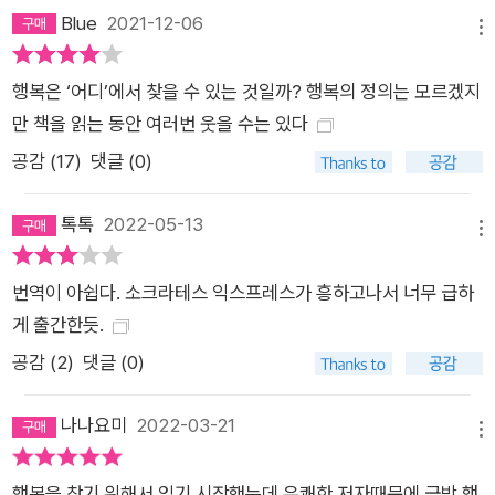
복이 저절로 찾아올까’ 궁금해하며 여행한 그가 발견한 것은 세계
Blue
2021-12-06
메뉴
에서 가장 ‘행복한 나라’나 외형적인 ‘행복의 조건’이 아니라 각
나라, 문화, 사람들이 보여준 ‘행복의 다양한 얼굴들’이었다는 점
행복은 ‘어디’에서 찾을 수 있는 것일까? 행복의 정의는 모르겠지
이다. 2021 베스트셀러 《소크라테스 익스프레스》 에릭 와이너의
만 책을 읽는 동안 여러번 웃을 수는 있다
대표작 “팬데믹 한가운데, 더욱 소중하게 와닿는 진짜 행복 이야
공감 (
17
)
댓글 (0)
기” 《행복의 지도》는 2021년 출간된 《소크라테스 익스프레스》
의 저자 에릭 와이너의 대표작으로, 2008년 출간 즉시 〈뉴욕타
톡톡
2022-05-13
임스〉 베스트셀러, 〈워싱턴포스트〉 올해의 책에 선정되었다. 이후
메뉴
세계 20여 개국에 번역·출간되면서 폭발적인 인기를 누렸고, 20
번역이 아쉽다. 소크라테스 익스프레스가 흥하고나서 너무 급하
08년 한국에서도 출간돼 저자에게 큰 명성을 안겨줬다. 그는 이
게 출간한듯.
책 출간과 함께 “빌 브라이슨의 유머와 알랭 드 보통의 통찰력이
만났다”는 평을 들으며 세계적으로 가장 주목받는 논픽션 작가의
공감 (
2
)
댓글 (0)
반열에 올라섰다. 2008년 출간한 책을 번역 수정과 교정 후 202
1년 한국어판 저자 서문을 추가하여 재출간했다. 아래는 한국의
나나요미
2022-03-21
메뉴
독자들에게 보내는 저자 서문 중 한 대목이다. “지난 2년 동안 전
세계는 견딜 수 없는 일을 견뎌왔다. 인류는 그 어느 때보다 연결
행복을 찾기 위해서 읽기 시작했는데 유쾌한 저자때문에 금방 행