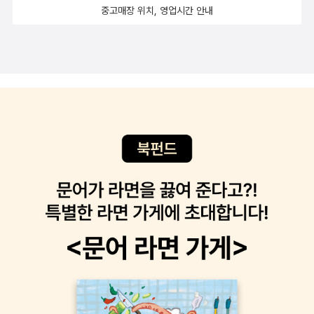
식
와 신들린 듯 술을 마신다. 혼자보다는 여러 사람들이 어울려 술
중고매장 위치, 영업시간 안내
그건 각자 직접 찾아야 해요. 나를 지탱해주는 것과 당신을 지탱
루게 된다는 교훈을 주는 책이다. 자연보호, 생태학적 관점에 대
모험>을 연달아 읽고 팬심이 한김 식었다. 모리미 색이 확실한데
을 마시고, 그 사람들의 표정은 즐거워 보인다. 매일 같은 시간에
해주는 건 다르니까요.' -p75 '옴 마니 파드메 훔.' 티베트어로 된
해 많은 걸 배울 수 있는 책이다. 마지막은 <듄>. <듄>의 세계
그래서 비슷한 느낌.. 하지만 역시 묘하게 그래도 응원해야지 싶
집으로 돌아오는 사람도 만나고, 쿠팡맨도 볼 수 있다. 각종 음식
진언 중에서 가장 유명한 구절이다. 직역하면 '연꽃 속의 보석 찬
에 입문했다. <듄> 영화를 보고 책을 구입해 읽었다. 방대한 세
은 정이 있다. 어떻게 쓰고 있는지 확인하게 된다. 하지만 역시 도
을 배달하는 분들과 학원 셔틀버스에서 내리는 아이들도 있다. 개
양'이라는 뜻이다. 연꽃은 더러운 진창에서 자라지만 깨끗하고 아
계관을 자랑하는 SF 소설. 최고의 SF 소설이란 찬사를 받는 작
쿄에서 출발해도 힝속았지? <열대>도 교토물이었다. 환상 범벅
와 함께 산책하는 사람도 많고 잠투정을 하는 아이를 재우려는 고
름다운 꽃을 피운다. 훌륭한 불교식 정서다. -p122 내게는 딱 한
품. 고전이 된 소설이지만 영향력은 엄청나다. 감탄하며 읽게 된
현세인지, 현세 범벅 환상인지 싶은 기세도 여전하고. B급 정서와
단한 엄마도 있다. 그들은 행복할까? 우리는 시기심이 없고, 타인
가지 질문을 할 시간이 남았다. 나는 내가 의심하던 것에 관해 불
다. 21년에 읽은 좋았던 책들을 간단히 소개했다. 영화는 다음에
한김 빠진 듯한 솔직함이 군데군데 덕지덕지 붙은 것도 여전하고.
을 존중하며 예의와 신뢰를 가지고 살아가고 있는가? 우리들에
쑥 질문을 내뱉는다. 세상에 종교가 이렇게 많은데, 불교가 내게
따로 소개해야겠다. 소개하지 못했지만 좋았던 책들도 많다. 올해
한참 뒤에 또 지나갔던 장면 갖다 쓸 거니까 샅샅이 눈에 불켜고
게 ‘사람을 틀에 가두지 않는 문화, 아니 적어도 사람이 이 틀에서
맞는 종교인지 어떻게 알 수 있죠? '세가지가 필요하지.' 린포체
는 86권의 책을 읽었다. 어째 갈수록 책을 덜 읽는 거 같다. 내년
넘기게 되는 페이지도 여전하고. 이번에 좋았던 건 작가 스스로일
저 틀로 자유로이 오갈 수 있게 해주는 문화(p289)’가 있는가?
가 말한다. '조사하고, 숙고하고, 명상하는 것.' -p137 나와 타인
에는 반전을 꾀해봐야겠다.
책덕, 이야기덕 냄새를 팡팡 풍겨서. 현실삭제는 미스터리지. 사
전직 대통령이 낙향한 사저 앞에서, 현직 대통령이 살지도 않은
이 행복해지기를 바란다는 점에서 비슷한데 나의 무엇이 그토록
회파는 부담스럽지. 피, 칼은 굳이 보기 싫지. 그런데 세상에 코지
집 앞에서 확성기를 틀어놓고 떠들어대는 이 나라에 신뢰는 찾아
특별한가? 나는 왜 나만의 행복을 위해 발버둥치는가? -p14
미스터리라는 장르라니. 나는 신대륙에 오고 말았다. 일상 미스터
볼 수 없다. 예의도 없으며, 서로간의 존중도 없다. 시기심으로 가
3 모든 순간, 심지어 즐거운 순간조차, 아니 즐거운 순간이야말
리의 여왕 와카타케 나나미의 하자키 3부작 <하자키 목련빌라의
득 차, 그것은 다른 사람을 헐뜯는 무기가 된다. 우리는 안다. 지
로 절망의 씨앗을 품고 있다는 것이다. 고통은 텅 빈 포도주 잔이
비밀>, <진달래 고서점의 비밀>, <고양이섬 민박집의 대소동>.
금 우리가 행복해지기 위해 필요한 것이 무엇인지를. 그렇지만 불
자 꽉 찬 포도주 잔이다. 사실 인생이 술술 잘 풀릴 때야말로 우리
살인 사건이 나오긴 하지만 스트레스 없이 코지코지하게 즐길 수
행만을 가슴에 싸안고 질주한다. [민주주의가 뿌리내리는 데 필
가 주의를 기울여야 하는 순간이라고 부처는 가르쳤다. '단단한
있다. 배경 지역은 하자키라는 가상의 시골 지역. 시리즈라고 할