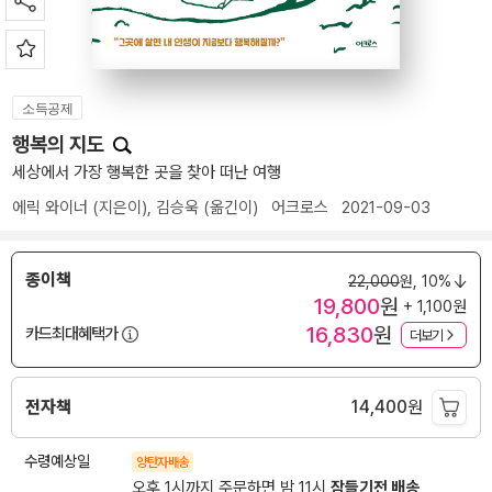
소득공제
행복의 지도
세상에서 가장 행복한 곳을 찾아 떠난 여행
에릭 와이너
(지은이),
김승욱
(옮긴이)
어크로스
2021-09-03
종이책
22,000
원,
10%
19,800
원
+ 1,100원
16,830
원
카드최대혜택가
더보기
전자책
14,400
원
수령예상일
양탄자배송
오후 1시까지 주문하면 밤 11시
잠들기전 배송