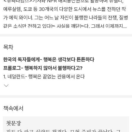
<뉴욕타임스>기자와 NPR 해외통신원으로 활동하며 뉴델리,
예루살렘, 도쿄 등 30개국의 다양한 도시에서 뉴스를 전하던 작
가 에릭 와이너. 그는 어느 날 자신이 불행한 나라들의 전쟁, 질병
같은 소식만 전하고 있다는 사실을 깨닫는다. 그래서 이제까지와
는 반대로 아무도 소식을 전한 적이 없는, 세계에서 가장 행복한
나라의 정체를 밝혀보기로 결심한다.
목차
한국의 독자들에게- 행복은 생각보다 튼튼하다
에릭 와이너는 우리가 행복의 필수 조건이라고 생각하는 돈, 즐거
프롤로그- 행복하지 않아서 불행하다고?
움, 영적 깊이, 가족 등을 완벽하게 갖추고 있다는 나라들을 다녀
1. 네덜란드- 행복은 끝없는 관용에서 온다
보기로 결심한다. 그는 스위스, 아이슬란드, 부탄, 인도 등 4대륙
10개국을 여행하며 행복학 연구자에서 정치가까지, 처세술에서
최면술까지 행복의 정체를 밝히는 모험을 펼친다. 온몸을 내던진
작가의 모험 속에서 인류가 이제껏 말해왔던 행복에 대한 거의 모
책속에서
든 정의가 유쾌하게 그려진다.
첫문장