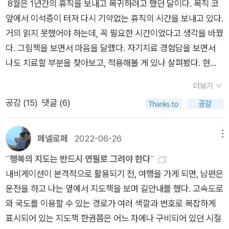
8월은 1년간의 휴직을 보내고 복귀하려고 했던 달이다. 복직 코
면 행복에 대한 작가의 주관이 객관적이지 못한 것 아닌가 싶습니
다. 이기적인 이타주의를 실천하는 사람들.- P341몰도바인들은
앞에서 이석증이 터져 다시 기약없는 휴직의 시간을 보내고 있다.
다. 방문국에서 만난 사람들에게 ‘당신은 행복하십니까?’라고 묻
산 자보다 죽은 자에게 더 친절한 것 같다.- P341
거의 읽지 못했어야 하는데, 꼭 필요한 시간이었다고 생각을 바꿨
는 것으로 그 나라가 얼마나 행복한지 가늠한다는 것도 적절한가
다. 그림책을 보면서 마음을 달랬다. 자기치료 경험담을 보면서
싶기도 합니다. 면담할 사람도 알음알음으로 선택하는 것도 적절
나도 치료할 부분을 찾아보고, 적용해볼 게 있나 살펴봤다. 현실
치 않아 보였습니다. 결국 작가가 이야기하는 행복의 지도라는 제
세계가 순간 잊어지는 미스터리 소설로 도망갔다. 그림책 17
목이 적절한가 하는 근본적인 문제에 도달하는 것 같습니다.이 책
더보기
권, 소설 5권, 심리 4권, 투자 1권, 에세이 1권.◆그림에세이 비상
을 읽으면서 유일하게 기억할만한 대목은 “낯선 땅을 떠돌 때, 별
공감 (
15
)
댓글 (6)
시를 대비해서 남겨뒀던 <요코씨의 말>을 꺼내먹었다. 작가 사
다섯 개짜리 호텔의, 세상과 동떨어진 듯한 편안한 만큼 위안이
후에 발표되었던 에세이 중 일부를 일러스트를 붙였다. 처음엔 사
되는 것은 없다.(171쪽)”였습니다.
노 요코의 일러스트가 아니라서 아쉬웠는데 보다보니 느낌이 비
페넬로페
2022-06-26
메뉴
슷한 듯도 싶고 작가 일러스트가 많아서 좋았다. 사노 요코가 직
˝행복의 지도는 반드시 연필로 그려야 한다˝
접 그렸다면 본인에 해당하는 일러스트를 이렇게 많이는 못 봤을
내비게이션이 본격적으로 활용되기 전, 여행을 가게 되면, 남편은
것 같아 장점. NHK 방송국에서 TV로도 방영되고 인기도 많았다
운전을 하고 나는 옆에서 지도책을 보며 길안내를 했다. 고속도로
고 하니 역시 사람 마음은 어디서나 비슷하다. 아마 대부분 봤던
와 국도를 이용할 수 있는 경로가 여러 색깔과 번호로 복잡하게
글일 텐데 대부분 처음 본 느낌. 읽고 난 책이 백지에 가깝게 잊혀
표시되어 있는 지도책 한권쯤은 어느 차에나 구비되어 있던 시절
지는 능력은 축복이다. 신간이 나오지 않는 애정하는 작가의 작품