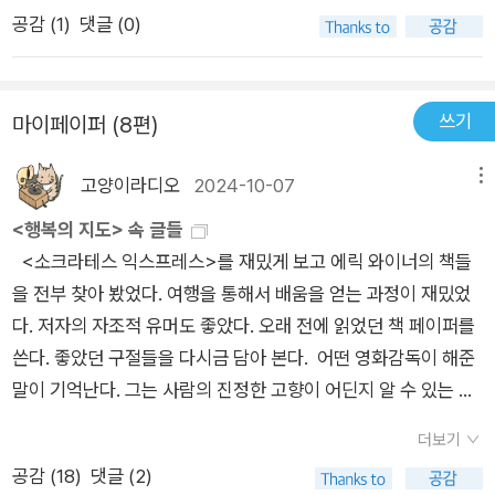
정도)와 만족감(욕구의 인지된 실현) 등 두 가지 요소로 구성된다
공감 (
1
)
댓글 (0)
고 합니다. 2023년에는 행복에 관한 16,000개의 과학출판물을
분석하여 23,000개의 분포결과(사람들이 얼마나 행복한지에 대
해)와 24,000개의 상관관계 결과(더 많은 행복과 더 적은 행복
쓰기
마이페이퍼 (8편)
과 관련된 요인에 대해)가 추출되었다고 합니다. 세계 행복 데이
터베이스는 전 세계에서 가장 행복한 국가 목록을 만드는 데 자주
고양이라디오
2024-10-07
메뉴
사용되고 있습니다.작가는 이곳에서 얻은 자료와 자신의 육감을
<행복의 지도> 속 글들
바탕으로 나름대로의 행복의 지도를 만들었다고 합니다. 앞서 들
<소크라테스 익스프레스>를 재밌게 보고 에릭 와이너의 책들
은 10개의 국가들이 선정된 이유는 다양합니다. 네덜란드의 경우
을 전부 찾아 봤었다. 여행을 통해서 배움을 얻는 과정이 재밌었
는 ‘행복은 끝없는 관용에서 온다’라고 간단하게 정리하였지만,
다. 저자의 자조적 유머도 좋았다. 오래 전에 읽었던 책 페이퍼를
자신에게 맞지 않았다고 했습니다. 그래서 스위스를 찾아갔다고
쓴다. 좋았던 구절들을 다시금 담아 본다. 어떤 영화감독이 해준
합니다. 스위스의 경우는 ‘조용한 만족감이다’라고 정리되었습니
말이 기억난다. 그는 사람의 진정한 고향이 어딘지 알 수 있는 간
다. 스위스 사람들은 다른 사람들에게 시기심을 불러일으키지 않
단한 질문이 있다고 했다. '어디서 죽고 싶어요?' -p454 통찰
기 때문에 행복하다고 했습니다. 그런데 스위스 사람들이 과연 행
더보기
력이 돋보인다. 요즘 거꾸로 생각해보는 습관을 들이고 있는데 위
복한가에 대해서는 확신을 가지지 못한 것 같습니다. 길지 않은
공감 (
18
)
댓글 (2)
의 예도 거꾸로 생각하기의 예가 될 수 있겠다. 자신이 태어난 곳