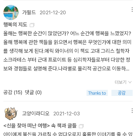
다. 즐겁게 읽은 책이다. 빌게이츠 추천 도서라서 구입해 놓고
은 시선으로 회고하는 영화같은 인상. 채도 높은 색깔을 많아 눈
결심한다.] 우리가 매일 접하는 뉴스에는 행복보다는 불행한 내
안 보고 있다가 다시 꺼내봤다. 두꺼워서 손이 잘 안 가는 책이었
이 즐겁다. 함께 공감할 수 있는 내용이지만 한국인 편으로 또 보
가필드
2021-12-20
메뉴
용이 더 많다. 오랫동안 불행한 소식만을 전하던 저자 ‘에릭 와이
는데 큰 맘 먹고 읽었다. 읽는 내내 즐거웠다. 나는 수학도 좋아한
고싶다.<살짝 욕심이 생겼습니다>는 요시타케 신스케의 올해
행복의 지도
너’는 아무도 소식을 전한 적이 없는 행복한 나라를 찾아보기로
다. 이 책은 수학자이면서 수학교사가인 분이 쓴 책이다. 사람들
나온 일러스트 산문집. 글도 쪼끔. 일러스트도 찔끔이지만 그대로
올해는 행복한 순간이 많았던가? 어느 순간에 행복을 느꼈었지?
한다. 그는 10개의 나라를 소개하며 행복이 무엇인가를 말해주려
은 흔히 '수학 배워서 어따서?' 라고 생각한다. 하지만 이 책은 '수
충분하다. 하나의 이야기로 탄생하지 못한 조각난 생각들을 풀어
올해 행복에 관한 책들을 읽으면서 행복은 무엇인가에 대한 의미
한다. 여러 가지 행복의 조건, 변수, 사회적 매커니즘, 데이터, 사
학은 우리 삶에 쓸모가 있다'고 당당히 주장한다! 우리는 수학을
줘서 참 좋았다. 역시 이런 작가도 모아둔 짜투리가 많이 있구나
를 생각해 보게 된다.에릭 와이너의 이 책도 고대 그리스 철학자
람, 환경, 문화 등을 살펴보고 비교하며 행복을 찾아다닌다. 그러
통해 논리적으로 생각하는 법을 배운다. 확률, 통계 등에 속지 않
~ 할 수 있어서. 작가가 살짝 고집부려 넣었다는 스케치 조각들
소크라테스 부터 근대 프로이트 등 심리학자들로부터 다양한 정
나 그 결과로 완성된 ‘행복의 지도’는 깔끔하지 않고 뒤죽박죽이
고 현명한 판단을 내리는 법을 배운다. 수학은 숫자와 공식이 중
도 좋았다. 볼 수 있는 사람은 보세요.도 좋았다. 그냥 다 좋아. 이
보와 경험들로 설명해 준다.나라별로 물리적 공간으로 이동하면
다. 지도에서 행복을 찾기가 쉽지 않다. 낙원보다는 어둠을 더 많
요한 게 아니다. 수학적 사고, 논리적 추론이 중요한 것이다. 이
작가 거 안 본 거 많이 남겨놔서 좋아. <쉬운 일은 아니지만>
서 생각하게 해준다.처음 5개국은 행복지수가 높은 유럽,중동 1
이 보여주어 이 책이 행복에 대한 책이 맞는지 헷갈리게 한다. 저
책을 읽으면 중고등학생 자녀들이 수학에 흥미를 가질 수 있지 않
은 20대 일러스트레이터의 성장 4컷일기. 공감가는 내용이 많았
더보기
개국, 국민행복지수가 높았던 부탄으로 나머지 5개국은 몰도바,
자의 전략적 작전으로 이해될 수도 있지만, 저자 자신도 결국 《행
을까? 아마도 수학에 흥미를 가진 사람들만이 재밌게 읽을 것이
지만 내 또래의 이야기를 더 보고싶다는 마음도 생겼다. 가만히
공감 (
15
)
댓글 (0)
인도, 태국,영국 마지막 미국으로 나뉘어서 인도해준다.모든 행복
복의 지도》를 완성하지 못했을 수도 있다. 행복의 조건은 무수
다. 원래 인생이 그런 법이다. 사이먼 싱의 <페르마의 마지막
자기를 살펴보고 돌보는 작가를 보면서 저렇게 20대를 보낼 수
지수의 수준이 높은 스위스나 한달에 7000달러씩 나라로 지원
히 많다. 돈, 관용, 가족, 즐거움, 만족, 정체성, 장소, 문화가 어느
정리>다. 이 책을 읽고 수학이 너무 좋아서 <틀리지 않는 법>을
있었다면 지금 나는 다른 모습일 거라는 생각을 했다. 나는 지금.
받는 부의 강국 카타르에서 살면 행복해질까? 혹은 국가적으로
정도 갖춰져 있어야 한다. 좋은 것만 있다고 행복한 것은 아니다.
고양이라디오
2021-12-03
메뉴
꺼내 읽었다. 재밌다. 너무 재밌다. 페르마의 마지막 정리에 얽힌
지금부터 지난 시간들을 거슬러서 살펴보고 돌봐주는 일을 시작
행복 정책을 시행하는 부탄이란 곳에서 살면 그럴까? 실패가 권
행복을 느끼기 위해서는 적당한 불행, 모순, 실패, 권태, 어둠도
<신을 찾아 떠난 여행> 속 책과 글들
수학의 역사를 총정리 해준다. 재미난 이야기, 흥미로운 일화들로
했다. 다행스러운 일. <당신이 옳다>에서는 살면서 해야하는 일
장되는 나라 아이슬란드라는 곳에서는 어떨까?행복이란 것이 무
있어야 한다. 그렇다면 돈은 얼마나 있어야 하며, 불행은 몇 번을
아이에게 불신을 가르칠 수 없다오로지 훌륭한 이야기를 줄 수 있
가득했다. 괴짜 수학자들을 많이 만나볼 수 있는 책. 아름다운 책
을 미루면 이자를 톡톡히 치른다고 했다. 내가 치르는 대출이자는