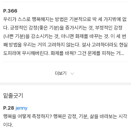
을 때의 거름과 같다. 엉터리들 덕분에 좋은 작품이 자랄 수 있는
것이다. 엉터리가 없으면 좋은 작품이 나올 수 없다. (5장 아이슬
P.366
란드: 행복은 실패할 수 있는 기회다)
우리가 스스로 행복해지는 방법은 기본적으로 딱 세 가지밖에 없
다. 긍정적인 감정(좋은 기분)을 증가시키는 것, 부정적인 감정
(나쁜 기분)을 감소시키는 것, 아니면 화제를 바꾸는 것. 이 세 번
째 방법을 우리는 거의 고려하지 않는다. 설사 고려하더라도 현실
도피라며 무시해버린다. 화제를 바꿔? 그건 문제를 피하는 거지.
비겁한 행동이야! 태국 사람들에게 이건 낯설고 아주 어리석은 생
각이다. 태국 사람들은 말을 믿지 않는다. 그들은 말이 진실의 도
더보기
구가 아니라 기만의 도구라고 본다. (7장 태국: 행복은 생각하지
않는 것이다)
밑줄긋기
P.28
jenny
행복을 어떻게 측정하지? 행복은 감정, 기분, 삶을 바라보는 시각
이다.