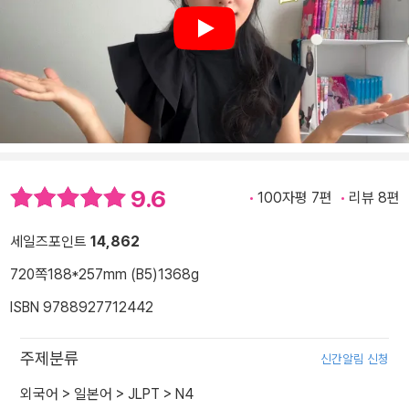
Play
9.6
100자평 7편
리뷰 8편
세일즈포인트
14,862
720쪽
188*257mm (B5)
1368g
ISBN 9788927712442
주제분류
신간알림 신청
외국어
>
일본어
>
JLPT
>
N4