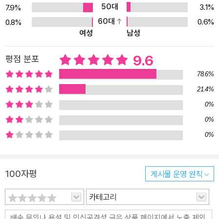
50대
3.1%
7.9%
60대
0.6%
0.8%
여성
남성
9.6
평점 분포
78.6%
21.4%
0%
0%
0%
100자평
게시물 운영 원칙
카테고리