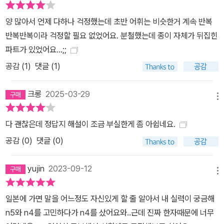
양 많아서 언제 다하나 걱정했는데 초반 어휘는 비슷한거 계속 반복
반복반복이라 걱정할 필요 없었어요. 분철했는데 종이 자체가 뒤집힌
파트가 있었어요...;;
공감 (
1
)
댓글 (1)
크롱
2025-03-29
메뉴
다 괜찮은데 정답지 해설이 조금 부실한게 좀 아쉽네요.
공감 (
0
)
댓글 (0)
yujin
2023-09-12
메뉴
일본에 가면 말을 어느정도 자신있게 할 줄 알아서 내 실력이 궁금해
n5와 n4를 고민하다가 n4를 샀어요와..근데 진짜 한자때문에 너무