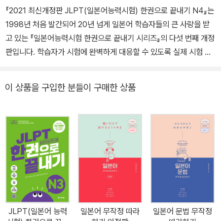
『2021 최신개정판 JLPT(일본어능력시험) 한권으로 끝내기 N4』는
1998년 처음 발간되어 20년 넘게 일본어 학습자들의 큰 사랑을 받
고 있는 『일본어능력시험 한권으로 끝내기 시리즈』의 다섯 번째 개정
판입니다. 학습자가 시험에 완벽하게 대응할 수 있도록 실제 시험 문
제와 같은 형식인 1교시 언어지식(문자·어휘·문법)·독해, 2교시 청해
순으로 구성했습니다. 그동안 축적해 온 다락원만의 빅 데이터를 바
이 상품을 구입한 분들이 구매한 상품
탕으로 JLPT가 개정된 2010년부터 2021년까지의 기출어휘와 기
출문법을 보기 쉽게 정리하였으며 문제 유형을 철저히 분석하여 반영
한 확인문제를 실어 문자?어휘, 문법, 독해, 청해 각 파트를 종합적으
로 마스터할 수 있게 하였습니다. 또한 이번 개정판에서는 문제를 풀
고 확인하기 편하게끔 해석 및 해설집을 별책으로 분리하여 학습자들
의 편의성을 높였습니다. JLPT N4에서 고득점을 받을 수 있도록 시
험 직전에 실제 시험처럼 연습해 볼 수 있는 실전모의테스트 4회분
(별책 2회분, 온라인 2회분)과 시험 직전 필수템인 스피드 체크북을
제공합니다. 다락원 홈페이지에서 온라인용 실전모의테스트(PDF)
JLPT(일본어 능력
일본어 무작정 따라
일본어 문법 무작정
와 단어 연습장(PDF), 청해용 음성 파일(MP3)을 다운로드하여 학