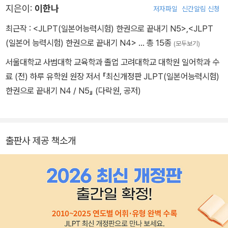
지은이:
이한나
저자파일
신간알림 신청
능력시험) 한권으로 끝내기 N1/N2/N3/N4/N5』 (다락원, 공저) 등
최근작 :
<JLPT(일본어능력시험) 한권으로 끝내기 N5>
,
<JLPT
(일본어 능력시험) 한권으로 끝내기 N4>
… 총 15종
(모두보기)
서울대학교 사범대학 교육학과 졸업 고려대학교 대학원 일어학과 수
료 (전) 하루 유학원 원장 저서 『최신개정판 JLPT(일본어능력시험)
한권으로 끝내기 N4 / N5』 (다락원, 공저)
출판사 제공 책소개