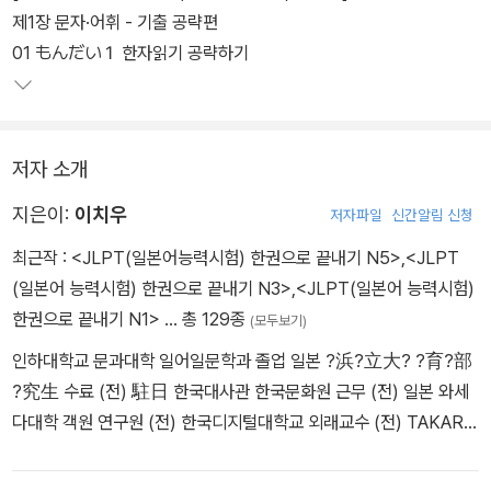
제1장 문자·어휘 - 기출 공략편
01 もんだい１ 한자읽기 공략하기
저자 소개
지은이:
이치우
저자파일
신간알림 신청
최근작 :
<JLPT(일본어능력시험) 한권으로 끝내기 N5>
,
<JLPT
(일본어 능력시험) 한권으로 끝내기 N3>
,
<JLPT(일본어 능력시험)
한권으로 끝내기 N1>
… 총 129종
(모두보기)
인하대학교 문과대학 일어일문학과 졸업 일본 ?浜?立大? ?育?部
?究生 수료 (전) 駐日 한국대사관 한국문화원 근무 (전) 일본 와세
다대학 객원 연구원 (전) 한국디지털대학교 외래교수 (전) TAKARA
대표 저서 『(4th EDITION) JLPT [문자·어휘 / 문법 / 한자] 콕콕
찍어주마 N1/N2/N3/N4·5』 (다락원) 『최신 개정판 JLPT(일본어