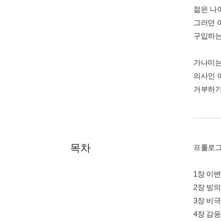
젊은 나
그러던 
구입하는
가나미는
의사인 
거부하기
목차
프롤로
1장 이변
2장 빙의
3장 비극
4장 감응