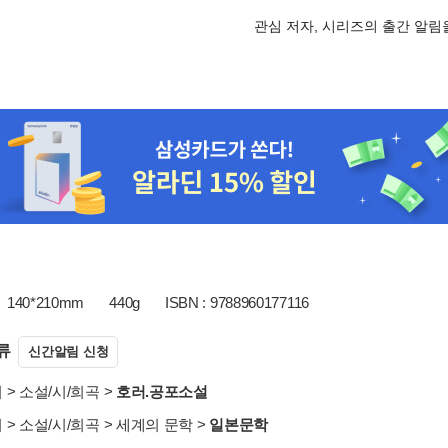
관심 저자, 시리즈의 출간 알
140*210mm
440g
ISBN : 9788960177116
류
신간알림 신청
서
>
소설/시/희곡
>
호러.공포소설
서
>
소설/시/희곡
>
세계의 문학
>
일본문학