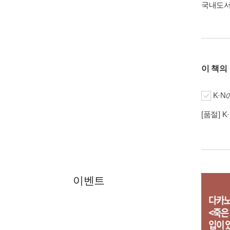
국내도
이 책의
K·N
[품절] 
이벤트