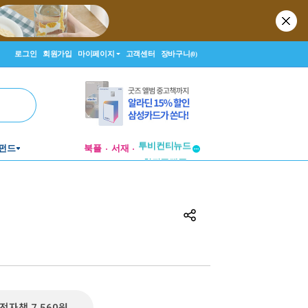
로그인
회원가입
마이페이지
고객센터
장바구니
(0)
투비컨티뉴드
펀드
북플
서재
창작플랫폼
투비컨티뉴드