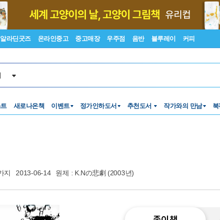
알라딘굿즈
온라인중고
중고매장
우주점
음반
블루레이
커피
서
스트
새로나온책
이벤트
정가인하도서
추천도서
작가와의 만남
북
가지
2013-06-14
원제 : K.Nの悲劇 (2003년)
종이책