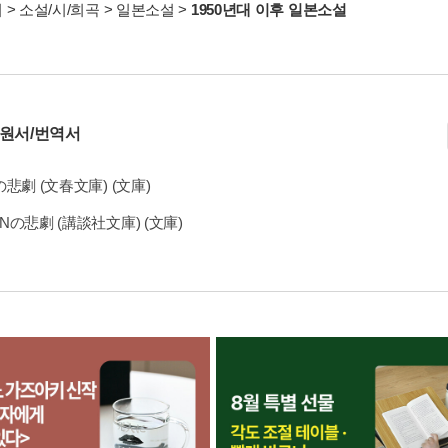
서
>
소설/시/희곡
>
일본소설
>
1950년대 이후 일본소설
 원서/번역서
の悲劇 (文春文庫) (文庫)
K·Nの悲劇 (講談社文庫) (文庫)