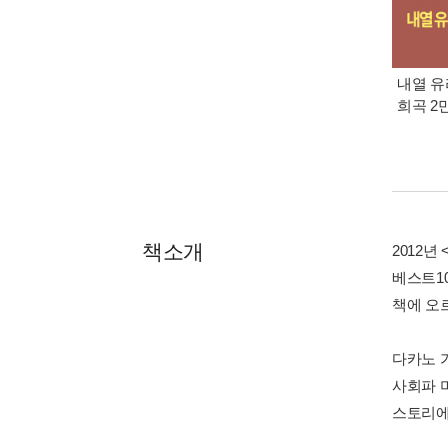
내열 유
희곡 2
책소개
2012
베스트10
책에 오
다카노 
사회파 
스토리에