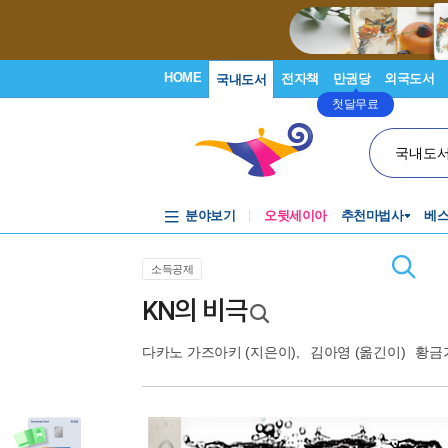
HOME
전자책
만권당
외국도서
국내도서
첫달무료
국내도
분야보기
오뒷세이아
추천마법사
베
소득공제
KN의 비극
다카노 가즈아키
(지은이),
김아영
(옮긴이)
황금