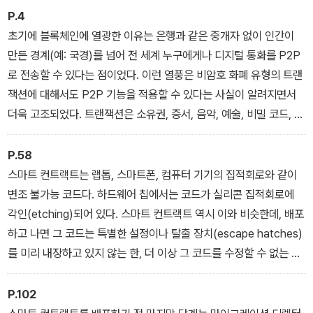
P.4
초기에 블록체인에 열광한 이유는 은행과 같은 중개자 없이 인간이
만든 경계(예: 국경)를 넘어 전 세계 누구에게나 디지털 통화를 P2P
로 전송할 수 있다는 점이었다. 이런 열풍은 비암호 화폐 유형의 트랜
잭션에 대해서도 P2P 기능을 적용할 수 있다는 사실이 알려지면서
더욱 고조되었다. 트랜잭션은 소유권, 증서, 음악, 예술, 비밀 코드, 회
사들 간의 계약, 자율 운행 결정, 매일 일어나는 일상 활동에서 비롯되
는 수많은 결과물을 포함한다. 트랜잭션 레코드는 블록체인 프로토콜
P.58
과 애플리케이션에 기반한 다른 상세 정보도 아우른다.
스마트 컨트랙트는 랩톱, 스마트폰, 컴퓨터 기기의 집적회로와 같이
변조 불가능 코드다. 하드웨어 칩에서는 코드가 실리콘 집적회로에
각인(etching)되어 있다. 스마트 컨트랙트 역시 이와 비슷한데, 배포
하고 나면 그 코드는 특별한 설정이나 탈출 장치(escape hatches)
를 미리 내장하고 있지 않는 한, 더 이상 그 코드를 수정할 수 없는 영
구적인 최종 상태가 되기 때문이다. 이후 장에서 이러한 탈출 방법에
대해 설명할 것이다.
P.102