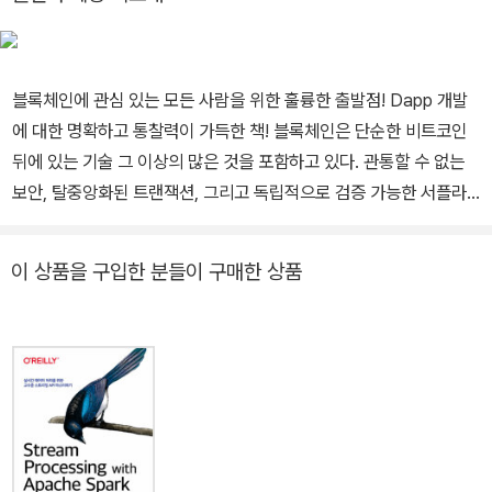
사용자그룹을 중심으로 이더리움 커뮤니티를 활성화하는 데 주력하
7. 일회용 시크릿 패스워드를 사용해 함수의 파라미터를 시큐어 해싱
고 있다. 2018년 아톰릭스랩 설립 후 개인 키를 보다 안전하게 관리
을 함으로써 프라이버시와 보안을 확보한다.
할 수 있는 키 관리 솔루션과 이에 기반한 디앱(Dapp) 지갑을 개발
블록체인에 관심 있는 모든 사람을 위한 훌륭한 출발점! Dapp 개발
하고 있다.
8. 스마트 컨트랙트는 규칙의 강제, 준수, 규정, 출처, 리얼타임 알림
에 대한 명확하고 통찰력이 가득한 책! 블록체인은 단순한 비트코인
을 위한 로그, 타임스탬프 활동 정보와 오프라인 오퍼레이션에 대한
뒤에 있는 기술 그 이상의 많은 것을 포함하고 있다. 관통할 수 없는
메시지에 필요한 함수와 데이터만을 포함하도록 설계한다.
보안, 탈중앙화된 트랜잭션, 그리고 독립적으로 검증 가능한 서플라
이 체인을 결합함으로써 블록체인 애플리케이션은 화폐, 디지털 아이
9. 스마트 컨트랙트 안의 함수들을 호출하는 것을 표현하는 UML 시
덴티티, 물류 체계를 변환시켜 왔다. 게다가 이더리움과 하이퍼레저
이 상품을 구입한 분들이 구매한 상품
퀀스 다이어그램을 활용한다. 시퀀스 다이어그램은 시스템의 다이내
같은 플랫폼은 이미 익숙한 프로그래밍 언어를 사용해서 쉽게 블록체
믹한 오퍼레이션을 효율적으로 파악할 수 있다.
인 애플리케이션을 개발할 수 있도록 도와준다. 이 책은 어떻게 블록
체인 기반 탈중앙화 앱을 설계하고 개발하는지를 간단명료하고 이해
10. 어떤 데이터와 오퍼레이션을 온체인으로 코딩해야 하고, 어떤 것
하기 쉽게 설명한다. 우선, 블록체인이 어떻게 작동하는지에 대해 소
을 오프체인으로 구현해야 하는가는블록체인 애플리케이션 설계의
개하는 것을 시작으로 이더리움과 솔리디티를 이용해 첫 번째 스마트
중요한 결정 사항이다.
컨트랙트를 코딩해 보고, 웹 인터페이스, 신뢰 검증, 그리고 배포 준비
를 위한 다른 기능도 추가로 학습할 것이다. 시작하기 위해 준비해야