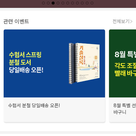
관련 이벤트
전체보기
수험서 분철 당일배송 오픈!
8월 특별 선
바구니