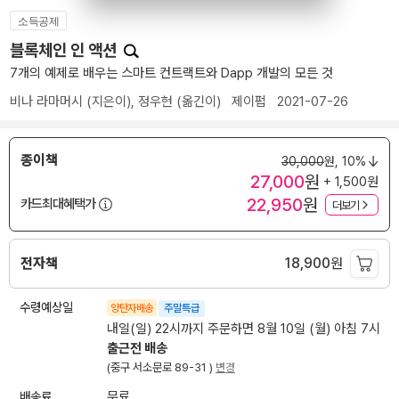
소득공제
블록체인 인 액션
7개의 예제로 배우는 스마트 컨트랙트와 Dapp 개발의 모든 것
비나 라마머시
(지은이),
정우현
(옮긴이)
제이펍
2021-07-26
종이책
30,000
원,
10%
27,000
원
+ 1,500원
22,950
원
카드최대혜택가
더보기
전자책
18,900
원
수령예상일
양탄자배송
주말특급
내일(일) 22시까지 주문하면 8월 10일 (월) 아침 7시
출근전 배송
(중구 서소문로 89-31 )
변경
배송료
무료