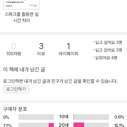
할 것은 오직 표준 하드웨어와 오픈소스 소프트웨어가 전부다. 일곱
개의 예제 애플리케이션을 통해서 스마트 컨트랙트와 탈중앙화 애플
스파크를 활용한 실
리케이션(Decentralized Application, Dapp)을 설계하고 개발하
시간 처리
는 과정을 보여줄 텐데, 이 애플리케이션들은 각각 블록체인의 특정
한 측면들에 초점을 맞춘다. 이더리움 테스트 체인에서 Dapp을 어떻
게 개발하는지 보여주기 위해 여러 가지 핵심적인 툴(리믹스, 가나쉬,
읽고 싶어요 3명
0
3
1
메타마스크, 트러플, 롭스텐, 인퓨라)과 테크닉(암호화, 디지털 서명)
읽고 있어요 3명
100자평
리뷰
마이페이퍼
도 소개할 것이다. 블록체인의 핵심적인 아이디어들, 즉 신뢰와 무결
읽었어요 4명
성, 보안과 프라이버시, 온체인과 오프체인 데이터, 그리고 실행 등을
이 책에 내가 남긴 글
예제들과 더불어 상세히 다룬다. 150개가 넘는 주석이 들어간 도표
로그인하면 내가 남긴 글과 친구가 남긴 글을 확인할 수 있습니다.
와 스크린샷은 블록체인 개념을 이해하는 데 많은 도움이 될 것이다.
이 책의 주요 내용 다른 분산 시스템과 비교한 블록체인 솔리디티를
로그인하기
이용한 개발 아이덴티티, 프라이버시, 그리고 보안 온체인/오프체인
데이터와 오퍼레이션 이 책의 대상 독자 학부나 대학원 과정에서 블
구매자 분포
록체인 활용법을 가르치는 강사 블록체인 프로그래밍을 처음 시작하
10대
0.6%
0%
고자 하는 타 분야 개발자 블록체인의 고유한 사례를 훑어보고 싶은
20대
15.1%
7.2%