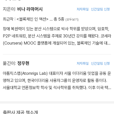
값을 발생시키고, 설계하고있는 해당 시스템으로부터 그 출력값을 받
는 주체다.
지은이:
비나 라마머시
저자파일
신간알림 신청
최근작 :
<블록체인 인 액션>
… 총 5종
(모두보기)
3. 데이터 애셋,피어 참여자, 그들의 역할, 강제할 규칙, 설계하고 있
장애 복원력이 있는 분산 시스템으로 박사 학위를 받았으며, 암호학,
는 시스템에 기록해야 할 트랜잭션을 정의한다.
P2P 네트워킹, 분산 시스템을 주제로 30년간 강의를 해왔다. 코세라
(Coursera) MOOC 플랫폼에 개설되어 있는, 블록체인 기술에 대한
4. 컨트랙트 이름, 데이터 애셋, 함수, 함수의 실행과 데이터 접근을
네 개의 버팔로대학교 전문코스 과정을 만들었으며, 강의도 직접 하
위한 규칙을 정의하는 컨트랙트 다이어그램을 작성한다.
고 있다. 2019년 뉴욕주립대(SUNY) 우수교수상을 수상했다.
옮긴이:
정우현
저자파일
신간알림 신청
5. 스마트 컨트랙트 내에서 일어나는 상태 변화와 같은 시스템 역동
성을 표현하기 위해 유한 상태 머신UML 다이어그램을 활용한다.
아톰릭스랩(Atomrigs Lab) 대표이자 서울 이더리움 밋업을 공동 운
영하고 있으며, 한국이더리움 사용자그룹의 운영자로 활동 중이다.
6. 스마트 컨트랙트에서 규칙과 조건을 명시하는 수정자를 사용함으
서울대학교 언론정보학 학사 및 석사학위를 취득했다. 이후 미국 텍
로써 신뢰 중개를 위한 확인과 검증을 구현한다. 통상적으로 확인은
사스주립대(오스틴) 커뮤니케이션 분야의 박사 과정을 수료했다. 국
참여자에 대한 일반적인 규칙을 담당하고, 검증은 애플리케이션에 특
내 블록체인 커뮤니티 1세대로, 2014년부터 국내외 암호화폐와 블록
정한 데이터를 체크하는 역할을 맡는다.
체인 커뮤니티에서 활동했다. 서울 이더리움 밋업과 한국 이더리움
출판사 제공 책소개