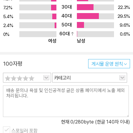
비즈니스 전문가와 실무자 스마트 컨트랙트와 탈중앙화 애플리케이
30대
22.3%
7.2%
션을 개발하고자 하는 블록체인 개발자 "블록체인에 대한 피상적 이
40대
29.5%
5.4%
해를 넘어 코어 개념까지 이해할 수 있는 매우 훌륭한 블록체인 입문
50대
9.6%
2.4%
서" ― 마이클 젠센, 아르카디아(Arcadia) "탈중앙화 시스템과 향후
60대
0.6%
0%
설계 계획에서의 그 역할에 대해 완벽히 이해할 수 있다." ― 리차드
여성
남성
B. 워드, 프린시피스 캐피탈(Principis Captial) "뛰어난 블록체인
가이드의 도움으로 이론에서 벗어나 실전으로 나아가자." ― 삼바시
바 안달루리, 아마존 웹 서비스(Amazon Web Services) "블록체
100자평
게시물 운영 원칙
인에 대한 결정적인 자료이자 실용적으로 다루는 몇 안 되는 책" ―
알리 M. 셰이크 우두만, 하먼 커넥티드 서비스(Harman Connecte
카테고리
d Services)
현재
0
/280byte (한글 140자 이내)
스포일러 포함