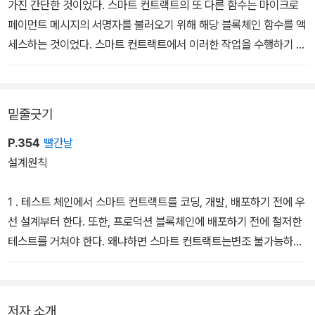
가진 간단한 것이었다. 스마트 컨트랙트의 또 다른 함수는 마이크로
페이먼트 메시지의 서명자를 불러오기 위해 해당 블록체인 함수를 액
세스하는 것이었다. 스마트 컨트랙트에서 이러한 작업을 수행하기 위
해서는 표준적인 함수를 사용해야 한다. 스마트 컨트랙트는 블록체인
서비스 인프라가 컨트롤하는 샌드박스(이더리움의 EVM)에서 작동
하기 때문에 스마트 컨트랙트 함수를 실행했을 때 모든 참여자는 일
밑줄긋기
관된 동일한 결과를 갖게 된다.
P.354
빨간날
설계원칙
1 . 테스트 체인에서 스마트 컨트랙트를 코딩, 개발, 배포하기 전에 우
선 설계부터 한다. 또한, 프로덕션 블록체인에 배포하기 전에 철저한
테스트를 거쳐야 한다. 왜냐하면 스마트 컨트랙트는변조 불가능하기
때문이다.
2. 시스템 사용자와 유스 케이스를 정의한다. 사용자란 행위와 입력
저자 소개