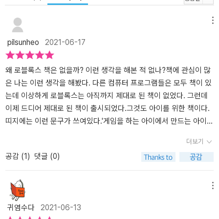
메뉴
pilsunheo
2021-06-17
왜 로블록스 책은 없을까? 이런 생각을 해본 적 없나?책에 관심이 많
은 나는 이런 생각을 해봤다. 다른 컴퓨터 프로그램들은 모두 책이 있
는데 이상하게 로블록스는 아직까지 제대로 된 책이 없었다. 그런데
이제 드디어 제대로 된 책이 출시되었다.그것도 아이를 위한 책이다.
띠지에는 이런 문구가 쓰여있다.'게임을 하는 아이에서 만드는 아이
로'까~~~ 이 얼마나 멋진 말인가?​우리 집 큰 아이는 5학년이다. 그래
더보기
서 아이에게 처음 보여줬더니 한참을 들여다본다.근데 아직은 좀 어
공감 (
1
)
댓글 (0)
려워한다. 책의 내용을 보면 중학생 정도는 되어야 혼자 따라 할 수 있
을 것으로 생각된다. 아직 5학년이 혼자서 하기에는 다소 어렵지 않
나 하는 생각이 든다.하지만 부모가 옆에서 조금 가르쳐주면 충분히
메뉴
5학년도 따라 할 수 있을 것처럼 보인다.그래서 아이와 로블록스 세
귀염수다
2021-06-13
상을 같이 만들어 보려고 한다.​​베타 테스터 후기이다.책을 살펴보니