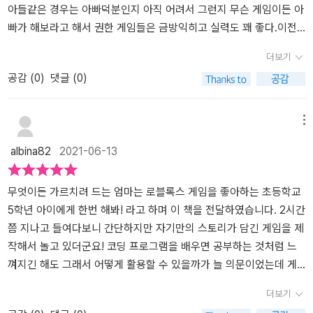
^^로블록스도 모른다며 구박하던 우리 쪼꼬맹이들과 함께 할 수 있는
아들같은 경우는 아빠덕분인지 아직 어려서 그런지 무슨 게임이든 아
우리만의 로블록스 제작하여멋진 엄마 한번 해 볼께요* 위 도서는 무
빠가 해보라고 해서 권한 게임들은 금방익히고 실력도 꽤 좋다.이전
료로 제공받아 서평을 개인적인 입장에서 작성하였습니다.
에는 마인크래프트를 시작해서 혼자 막하다가 1학년부터 조금씩 해
더보기
온 코딩덕분인지 올해초에는 <마인크래프트 제작 무작정 따라하기>
공감 (
0
)
댓글 (0)
도 재미있게 해보았다. 무작정따라하기 시리즈는 아이가 하기에 꽤
쉬운 모양으로 최근에 친구가 시작해서 봤다던 게임인 '로블록스'를
해보더니 재미가 있었는지 한참 즐겨하고 있는 게임이다. 그 게임에
메뉴
대해서 제작하는 무작정 따라하기 책이 나왔으니 아이가 정말 좋아했
albina82
2021-06-13
더랬다.이제 게임을 시작하고 알아가면서 즐기는 단계인지라 게임제
작을 하기에는 이를수있지만 조만간 할수있을것 같아서 조금씩 보고
있는 편이다.이책에서는 로블록스 스튜디오를 사용하고, 루아를 이용
무엇이든 가르치려 드는 엄마는 로블록스 게임을 좋아하는 초등학교
해서 게임을 코딩하는 것이 로블록스가 메타버스로 진화하게 만든 결
5학년 아이에게 한번 해봐! 라고 하며 이 책을 전달하였습니다. 2시간
정적인 차이점이 되었는데 자연스럽게 게임을 만들면서 미래사회에
쯤 지나고 들여다보니 간단하지만 자기만의 스토리가 담긴 게임을 제
가장 중요한 기능중 하나인 컴퓨터적 사고를 할수있게 된다는 장점이
작해서 놀고 있더군요! 코딩 프로그램을 배우면 공부하는 것처럼 느
있다고한다.게임시간을 많이 가지는것에 대해서는 제재를 가하지만
껴지긴 해도 그래서 어떻게 활용할 수 있을까가 늘 의문이었는데 게
게임자체를 아예못하게 하는게아니기 때문에 아빠의 검문을 통해서
임을 직접 만들 수 있는 코딩이니 너무 유익하고 아이도 공부처럼 생
더보기
괜찮다 여기는 게임은 하게 두는편이다. 로블록스 같은 경우도 신랑
각하지 않을 수 있어 너무 좋은 것 같습니다. 설명이 처음부터 끝까지