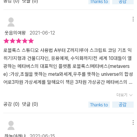
공감 (
0
)
댓글 (0)
이 알아본 결과 상상력을 자극하고 창의력을 키울수 있으면서 코딩능
자세히 나와있어서 스스로 즐겁게 할 수 있고요. 책을 건넨지 3일째
력도 키울수 있을것 같아 자극하는 점들이 많기에 괜찮은 게임같다고
에는 본인이 만든 스튜디오를 공유해서 다른 사람들이 돈을 내고 쓸
해도된다고 허락해준 것이었다.딱 그말대로 이 책 서두의 추천의 글
수 있도록 로벅스 설정을 해놨다고 하더라구요. 게임도 하고 코딩도
메뉴
에서도 비슷한 장점들을 말하면서 이 책으로 로블록스 제작자가 되어
배우며 스스로 경제활동까지 시작해볼 수 있도록 이끄는 훌륭한 자습
웃음의여왕
2021-06-12
보기를 추천한다고 해주었다.이책은 로블록스를 활용하여 게임을 제
서라고 생각합니다.지금부터는 아이가 직접 쓴 후기 입니다. --> 원
작하는 방법을 알려주는 게임제작 입문서로 보면 된다. 이책에서처럼
래 나는 로블록스가 게임만 하는 것 인 줄 알았는데, 이 책을 보고난
나만의 게임제작을 하고 싶고 텍스트코딩을 통해서 시작적인 결과물
뒤 '아! 로블록스는 내가 직접 게임을 만들 수도 있구나~'라는 생각이
로블록스 스튜디오 사용법 A부터 Z까지!루아 스크립트 코딩 기초 익
로 배우고 싶은 사람 , 3D공간과 코딩을 활용하여 나만의 공간을 만
들었다. 그리고 직접 스튜디오를 만들고 나니 '아, 다양한 기능들도 있
히기!지형과 건물디자인, 응용예제, 수익화까지!전 세계 10대들이 열
들어 전세계적으로 출시하고 싶은 사람들에게 추천한다고 한다.'메타
구나!' 싶었다.이 책을 보며 obby(장애물 코스)를 만들었다. 거기서
광하는 메타버스의 대표적인 플랫폼 로블록스!메타버스(metavers
버스' 라는 용어도 이 책을 통해서 처음 알게 되었는데 3차원 가상세
순간이동 하는 것도 만들었다. 여기에 특정 블록을 밟으면 통통 튀어
e) :가상,초월을 뜻하는 meta와세계,우주를 뜻하는 universe의 합성
계를 뜻한다. 테마파크를 건설하고 운영하거나 애완동물을 입양하거
오르는 것도 만들었다. 이 책을 보면서 해본 것들 중 내 생각에 가장
어로3차원 가상세계를 말해요이 책은 3차원 가상공간 메타버스의 대
나 스쿠버다이빙, 슈퍼히어로 경험도 해볼수 있다고 한다.직접 디자
특별한 것은 바로 '상호작용'이다. 왜냐하면 어떤 블록(개체)에게 닿
표적인 플랫폼인로블록스 게임을 제작을 위한 로블록스 스튜디오 사
더보기
인한 캐릭터 의상이나 아이템등을 만들고 마켓에 올려 경제활동도 할
으면 죽거나, 또는 나에게 아이템이 들어오기 때문이다. 책을 통해 기
용법과루아(Lua)라는 스크립트 언어를코딩이 처음인 사람도 이해하
공감 (
0
)
댓글 (0)
수 있다. 미국가수인 릴 나스는 로블록스에서 콘서트를 열었고, BTS
능들을 알고 직접 내 게임을 만들어서 하니 원래 좋아하던 게임이 더
기 쉽게 코드 옆에 코드 내용을 설명하였으며실행결과를 바로 확인할
는 포트나이트를 통해 <Dynamite> 안무버전 뮤직비디오를 처음 공
많이 좋아지고 게임을 하면서도 유익하다는 느낌까지 들었다.
수 있도록구성하였어요여러가지 응용 예제들과 루아코딩까지 익힐
개하기도 했단다.선생님들은 로블록스를활용하여 교육용 콘텐츠를
수 있고루아스크립트는 홈페이지에서 다운받아서 사용 가능해요그리
메뉴
만들어 학생들과 수업도 할수있다고 한다. 로블록스를 즐기려면 당연
고 수익화할수 있는 방법까지 나와있어서로.알.못인 엄마는 이 책을
하늘아래나
2021-06-15