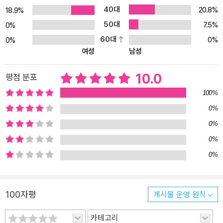
40대
20.8%
지! 앞에서 배운 내용을 응용해 파트에 불 붙이기, 캐릭터의 달리기 속
18.9%
도 높이기, 순간 이동하기, NPC 제어하기 등 게임에서 기본적으로 사
50대
7.5%
0%
용될 만한 응용 예제를 직접 만들어 봅니다. 또한, 게임 캐릭터 의상
60대
0%
0%
만들기를 통해 로벅스로 수익을 얻을 수 있는 방법도 소개합니다.
여성
남성
10.0
평점 분포
100%
0%
0%
0%
0%
100자평
게시물 운영 원칙
카테고리