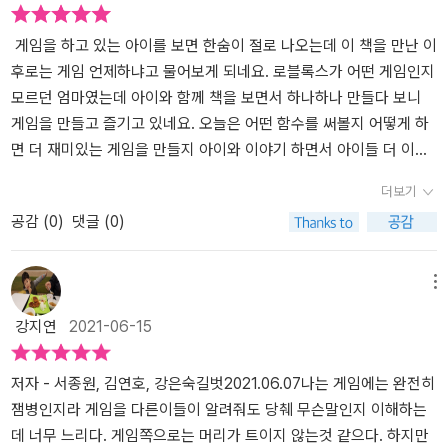
에게 보여준다고 응용예제 1번 파트에 불 붙이기를 보여주는데 이 당
도 좋아서 난리가 났어요..김초딩°°이 개발자가 되어 먼저 만들어 보
시는 루아 스크립트를 다운로드 받으면 된다는걸 몰라서 하나하나 치
기로 했어요.옆에서 제가 험께 들며 열심히 책의 설명을 읽어가며 순
게임을 하고 있는 아이를 보면 한숨이 절로 나오는데 이 책을 만난 이
느라고 시간이 조금 걸렸어요. 열심히 이건 파트의 크기고 이건 불의
조로운 출발이에요. 먼저 로블록스가 무엇인지 살펴보고 파트 만들기
후로는 게임 언제하냐고 물어보게 되네요. 로블록스가 어떤 게임인지
크기인데 어쩌구 저쩌구 설명해주는데 겜알못 엄마는 이해가 안됨.ㅠ
부분과지형, 건물, 등등 여러가지 효과연출을책에 알아보기 쉽기 초
모르던 엄마였는데 아이와 함께 책을 보면서 하나하나 만들다 보니
ㅠ 아무래도 똘망군과 소통하려면 엄마도 <로블록스 게임 무작정 따
보자도 누구나 따라할 수 있게 잘 설명되어 있어요.책에 나오는 순서
게임을 만들고 즐기고 있네요. 오늘은 어떤 함수를 써볼지 어떻게 하
라하기>를 열심히 읽어봐야겠다 싶네요.^^;; '친구들과 함께 만들
에 맞춰서 하나씩하나씩만들어지는 모습을 보며 저도 신기하더라고
면 더 재미있는 게임을 만들지 아이와 이야기 하면서 아이들 더 이해
기'도 있다고 엄마도 같이 만들자는 똘망군을 보면서 시나브로 다가
요.로블록스는 아이들이 하는 게임으로만 알고 있었는데아이들과 함
할 수 있는 시간도 가지게 되었어요. '나만의 게임을 제작하고 싶은
더보기
오는 사춘기를 좀 더 긍정적으로 받아들이기 위해서라도 로블록스 게
께 우리만의 게임을 만드는 과정이제가 더 즐기며 신이났어요.자신들
사람''내가 생각하는 공간을 가상세계에서 구축하고 싶은 사람''텍스
공감 (
0
)
댓글 (0)
임 만들기에 도전해보는 것도 좋을 듯!! 게임 코딩 교육은 중고등학생
이 만든 게임을 빨리 해보고 싶다며 열심히 만들었어요.아직은 처음
트 코딩을 시각적인 결과물로 배우고 싶은 사람' 어른 아이 구분없이
에게나 해당하는 이야기라고 생각했는데 게임을 즐기는 아이라면 이
이라 초보티가 팍팍 나지만,조금 더 연습하고 많은 시행 착오 끝에는
즐길수 있는 책이구요프로그래밍을 모르는 사람도 쉽게 이해할 수 있
왕이면 수동적으로 게임을 하는 아이에서 만드는 아이로, 콘텐츠 제
멋진 로블록스 세상을 만들어서 게임을 즐길수 있겠죠?이해하기 쉽
도록 차근차근 설명해주기 때문에 왕초보도 함께 할 수 있어요.마지
메뉴
작 능력을 키워주는게 더 낫지 않을까 싶더라구요. 로블록스 게임을
게 나온 로블록스무작정따라하기 책 덕분에아이들따라 저도 로블록
막에 '수익화하기' 파트까지 있는 걸 보고 충격을 받은 엄마는 더욱 열
강지연
2021-06-15
즐기는 초등학교 고학년 이상 아이들에게 <로블록스 게임 제작 무작
스에 빠져가고 있어요^^유튜버들이 들어와서 할수 있는 게임이 완성
심히 하기로 마음먹었습니다.
정 따라하기> 추천해보네요! *이 서평은 출판사로부터 책만 제공받아
되는 날까지 아이들과 즐거운 게임만들기 해봐야겠어요 !!요즘 학교
실제 활용 후 작성한 후기입니다.
끝나고 집에 오기 무섭게 컴퓨터부터 켜서「로블록스 무작정따라하기」
저자 - 서종원, 김연호, 강은숙길벗2021.06.07나는 게임에는 완전히
책 펴고 앉아 있답니다 ㅋㅋ아이들을 이해하며 함께 하는 즐거운 소
잼병인지라 게임을 다른이들이 알려줘도 당췌 무슨말인지 이해하는
통의 시간을 만들어 주는 책이라서 아이들도 저도 너무 만족스럽네요
데 너무 느리다. 게임쪽으로는 머리가 트이지 않는것 같으다. 하지만