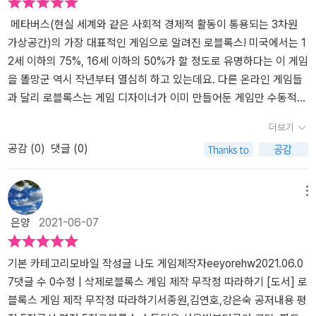
구성이 그리 어렵지가 않다. 조곤조곤 아주 상세하고 쉽게 설명이 잘
되어 있다.1장의 시작하기는 로블록스 게임 설치하기로부터 시작해서
메타버스(현실 세계와 같은 사회적 경제적 활동이 통용되는 3차원
2장에서는 기본 파트를 만드는 기초가 이어진다.아래 그림을 보면 마
가상공간)의 가장 대표적인 게임으로 알려진 로블록스! 미국에서는 1
치 파워포인트를 사용하듯이 도형을 만들 수 있어서 정말 쉽게 따라
2세 이하의 75%, 16세 이하의 50%가 할 정도로 유명하다는 이 게임
할 수 있다.로블록스의 가장 큰 성공 원인이 누구나 쉽고 재미있게 할
을 똘망군 역시 작년부터 열심히 하고 있는데요. 다른 온라인 게임들
수 있는 것인 것처럼 로블록스 세상을 만드는 게임 제작도 누구나 심
과 달리 로블록스는 게임 디자이너가 이미 만들어둔 게임만 수동적으
지어 초등학생도 쉽게 따라 만들 수 있게 되어 있다.책에서는 루아 스
로 진행하는 것이 아니라 플레이어 모두가 자신들의 놀이를 상상하는
더보기
크립트 언어를 몰라도 입문할 수 있도록 루아 코딩의 기초를 다루고
대로 만들고 이를 다른 사람들과 공유하면서 즐길 수 있는 메타버스
공감 (
0
)
댓글 (0)
있다. 코딩의 양이 그렇게 많지 않기에 로블록스 세상을 만들며 자연
의 대표적 주자이기 때문에 더욱 인기가 높다고 해요. 사실 메타버스
스럽게 코딩을 접할 수 있는 기회를 만든 구성도 좋았다.​코드의 내용
가 뭔지, 로블록스가 뭔지 잘 모를 때는 똘망군에게 또 노트북 앞에 앉
도 보면 그렇게 어려운 것은 없다.간단한 설명과 함께 쉽게 따라 할 수
아서 게임만 한다고 잔소리를 한 적이 여러 번!!! 그런데 이번에 길벗
메뉴
있도록 만들어놨다.어린아이들이 따라 할 수 있도록 만든 게임 제작
출판사에서 나온 <로블록스 게임 제작 무작정 따라하기>를 만난 후
은양
2021-06-07
책이니만큼 쉽게 제작되어 있어 좋았다.3장의 코딩에 이어 4장에서
로는 공부 시간이 끝난 후 로블록스 게임 만들기 한다고 노트북 앞에
는 게임의 지형과 건물 디자인하기가 나온다. 이제 진정한 자신만의
서 열심히 타자를 치고 있어도 예전만큼 잔소리 하는 빈도가 확~ 줄
세상을 구축할 수 있게 된다.파트 5에서는 여러 응용 예제로 쉽게 따
었는데요. 우리 아이도 로블록스 게임을 좋아하는데 긍정적으로 게
기본 카테고리모바일 작성글 나도 게임제작자eeyorehw2021.06.0
라 만들 수 있도록 구성이 되어 있다. 큰 아이가 대화하는 캐릭터도 만
임 코딩 교육을 시작하고 싶다거나, 요즘 어린이코딩이 핫하다는데
7댓글 수 0수정 | 삭제로블록스 게임 제작 무작정 따라하기 [도서] 로
들 수 있는 것을 보고 무척이나 좋아했다.파트 6에서는 친구들과 함
어떻게 초등코딩교육을 시작해야 할지 모르겠다면 다 같이 <로블록
블록스 게임 제작 무작정 따라하기서종원,김연호,강은숙 공저내용 평