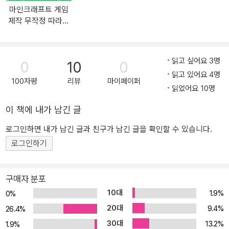
고 여러 활동을 하며 지냅니다. 로블록스는 이러한 가상 공간을 직접
마인크래프트 게임
만들 수 있을 뿐만 아니라 내가 만든 게임을 다른 사람과 함께 즐기는
제작 무작정 따라하
경험까지 할 수 있는 메타버스의 대표적인 플랫폼입니다. 로블록스
기
스튜디오 사용법 A부터 Z까지 완벽 마스터! 로블록스 게임을 제작하
려면 ‘로블록스 스튜디오’라는 프로그램이 있어야 합니다. 로블록스
읽고 싶어요 3명
0
10
0
스튜디오에는 플레이어 캐릭터, 좀비, 집, 나무 등 게임을 만들기 위한
읽고 있어요 4명
기본 재료와 도구들이 포함되어 있으며, 다양한 게임 제작 기능들을
100자평
리뷰
마이페이퍼
읽었어요 10명
제공합니다. 이를 활용하면 클릭 몇 번으로 산과 강을 만들고 돌에 불
을 붙일 수 있으며 방 안에 앉아 내가 제작한 게임을 전 세계로 배포할
이 책에 내가 남긴 글
수도 있습니다. 《로블록스 게임 제작 무작정 따라하기》에서는 로블록
로그인하면 내가 남긴 글과 친구가 남긴 글을 확인할 수 있습니다.
스 스튜디오 설치부터 기본 파트(Part) 만들기, 디자인, 효과 연출 등
로그인하기
활용법에 대해 자세하게 설명합니다. 루아 스크립트 코딩 기초 익히
기! 로블록스에서는 루아(Lua)라는 스크립트 언어를 사용해서 게임
을 만들 수 있습니다. 루아 코딩이 처음인 사람도 이해하기 쉽게 코드
구매자 분포
옆에 코드 내용을 설명하였으며 실행 결과를 바로 확인할 수 있도록
10대
1.9%
0%
구성하였습니다. 게임을 만들면서 변수, 반복문, 조건문, 함수 같은 프
20대
9.4%
26.4%
로그래밍의 기본 개념을 배워 두면 다른 프로그래밍 언어를 배우는
30대
13.2%
1.9%
데도 많은 도움이 됩니다. 지형과 건물 디자인, 응용 예제, 수익화까