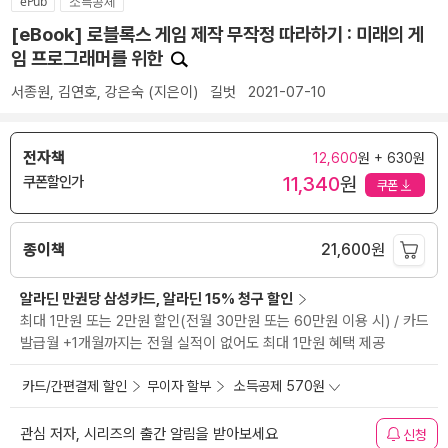
ePub
소득공제
[eBook] 로블록스 게임 제작 무작정 따라하기 : 미래의 게
임 프로그래머를 위한
서종원
,
김연호
,
강은숙
(지은이)
길벗
2021-07-10
전자책
12,600
원 + 630원
11,340
원
쿠폰할인가
쿠폰
종이책
21,600
원
알라딘 만권당 삼성카드, 알라딘 15% 청구 할인
최대 1만원 또는 2만원 할인(전월 30만원 또는 60만원 이용 시) / 카드
발급월 +1개월까지는 전월 실적이 없어도 최대 1만원 혜택 제공
카드/간편결제 할인
무이자 할부
소득공제 570원
관심 저자, 시리즈의 출간 알림을 받아보세요
신청