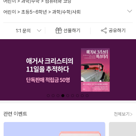
어린이
>
과학/수학
>
컴퓨터와 코딩
어린이
>
초등5~6학년
>
과학/수학/사회
선물하기
공유하기
관련 이벤트
전체보기