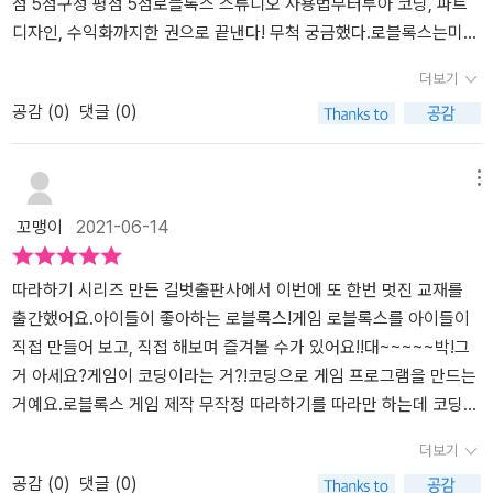
께 만들기도 나와있다.지금 아이들은 매타버스에서 살고 있는 만큼
스 게임 제작 무작정 따라하기>부터 선물해주는 건 어떨까요? <
점 5점구성 평점 5점로블록스 스튜디오 사용법부터루아 코딩, 파트
온라인에서 친구들을 자주 만나곤 하는데 이렇게 친구들과 함께 로블
로블록스 게임 무작정 따라하기>는 로블록스 스튜디오 사용법을 처
디자인, 수익화까지한 권으로 끝낸다! 무척 궁금했다.로블록스는미국
록스를 만든다면 진짜 게임을 하는 아이에서 게임을 만드는 아이가
음부터 끝까지 완벽하게 마스터할 수 있도록 도와주는 책인데요. 똘
에서 12세 이하의 75%,16세 이하의 50% 이상이이 게임을 한다고
더보기
될 수 있지 않을까 하는 생각이 든다.그 외에도 수익화하기까지 나와
망군도 이 책을 만나기 전에 친구들과 장난삼아 여러가지 로블록스
알려져 있다는데 ...메타버스의 가장 대표적인 게임인 로블록스로,자
공감 (
0
)
댓글 (0)
있어, 게임을 제작하고 놀이를 하며 자신이 만든 것을 판매까지 해보
게임 만들기에 도전했었는데 주로 유튜브에 나와 있는 내용을 따라하
녀와 함께로블록스 제작자가 되어볼 수 있겠다 싶었다.로블록스 스튜
는 전 과정에 대해서 배울 수 있는 책이라서 마음에 들었다.​게임을 하
거나 맨땅에 헤딩하는 기분으로 기본 프로그램을 활용했다고 하더라
디오 사용법을처음부터 끝까지!완벽 마스터할 수 있는 책.스튜디오
는 아이를 보면 이런 것도 도움이 되겠지라는 생각을 하다가도계속
구요. 그런데 이 책에서는 로블록스 스튜디오 설치부터 활용법까지
설치부터 활용법까지자세하게 설명되어 있다.로블록스에서 사용되는
메뉴
게임만 하는 아이를 보고 있으면 욱하는 마음이 들곤 한다.이런 아이
자세하게 설명되어 있고, 로블록스에서 사용되는 루아(Lua) 코딩에
루아(Lua) 코딩을 쉽게 배울 수 있어서,다른 프로그래밍 언어를 배우
꼬맹이
2021-06-14
들에게 자신이 좋아하는 게임을 직접 만드는 것을 가르쳐주고 직접
대해 기초부터 심화까지 차근차근 설명해줘서 응용할 수 있도록 도와
는 데도많은 도움을 받을 수 있다.나만의 게임을 만들 때단계별로 따
제작을 해보게 하면,아이뿐만이 아니라 욱하는 부모에게도 도움이 되
준다고 해요. 처음에 먼저 읽고 로블록스 게임 만들기를 하라고 했더
라할 수 있는튜토리얼 형식의기본 예제와 코드가 수록되어 있다.로블
지 않을까 생각해 본다.​나도 조만간 아이와 로블록스 세상을 만들어
니 이 책에 나오는 완성 파일을 다운로드 받을 수 있는 줄 모르고 하나
록스 게임제작 입문서로로블록스를 활용하여게임을 제작하고프로그
따라하기 시리즈 만든 길벗출판사에서 이번에 또 한번 멋진 교재를
봐야겠다.
하나 다 입력하느라고 너무 힘들었다고해요.--; 스크립트가 이상
래밍을 하는 방법을 배울 수 있다.최근 로블록스 게임을 하는 자녀의
출간했어요.아이들이 좋아하는 로블록스!게임 로블록스를 아이들이
하다고 투덜거려서 제가 살펴보면 한 두 개 오타가 있기도 해서 로블
폰을기웃거려 본 적이 있다.가상공간에서 친구와 함께이런저런것들
직접 만들어 보고, 직접 해보며 즐겨볼 수가 있어요!!대~~~~~박!그
록스 게임 만들기 하다가 영타도 늘겠다고 우스개소리로 말을 했는데
을 만들고 설계하는 모습에신기한 듯 바라만 보았더랬다.'지혜로운 부
거 아세요?게임이 코딩이라는 거?!코딩으로 게임 프로그램을 만드는
요. 제가 리뷰 작성하느라 차근차근 읽다보니 이 책에 나오는 루아 스
모는아이가 하는 게임이자연스럽게 학습으로 연결되도록도움을 줄
거예요.로블록스 게임 제작 무작정 따라하기를 따라만 하는데 코딩을
크립트는 완성된 파일 형태로 제공한다고 하니 이 책 구입하시는 분
수 있지 않을까?'격하게 공감이 되신다면,충분히 권할만 하다.로블록
익히게 되고, 게임 작품을 만들게 된다는 사실!저희 아이는 이 교재 만
더보기
들은 미리 복사해서 붙여넣기로 활용해보시길 추천해요.^^;; 물론 똘
스의 기능을 이해하고루아 스크립트로 제작하는 방법을쉽고 빠르게
나자마자 신이 나서 어쩔 줄 몰라했어요.그리고는 정독해서 직접 아
공감 (
0
)
댓글 (0)
망군처럼 열심히 따라적다보면 자연스레 영타도 빨라지고 좀 더 세부
익힐 수 있는구성이 꽤 알차다.
이디 만들고 다른 친구들 만든 게임해보고, 자기도 천천히 따라서 스