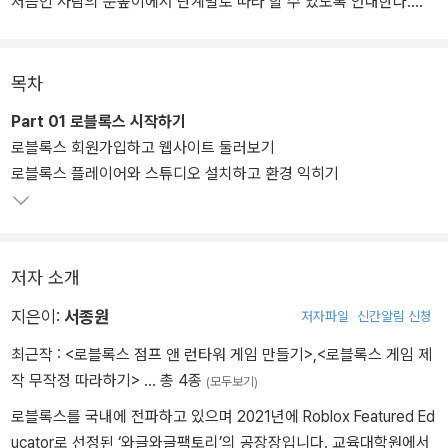
처음인 사람의 눈높이에서 단계별로 따라 할 수 있도록 안내한다.
이 책 한 권이면 누구나 로블록스 설치부터 루아 코딩 기초, 파트(par
t) 디자인, 효과 연출, GUI 구현, 수익화까지 게임 제작의 전 과정을
목차
경험할 수 있다. 이 책과 함께 ‘게임을 하는 아이에서 만드는 아이로’
Part 01 로블록스 시작하기
변화를 이끌어 줄 새로운 경험에 도전해 보자.
로블록스 회원가입하고 웹사이트 둘러보기
로블록스 플레이어와 스튜디오 설치하고 환경 익히기
저자 소개
지은이:
서종원
저자파일
신간알림 신청
최근작 :
<로블록스 점프 앤 런타워 게임 만들기>
,
<로블록스 게임 제
작 무작정 따라하기>
… 총 4종
(모두보기)
로블록스를 국내에 전파하고 있으며 2021년에 Roblox Featured Ed
ucator로 선정된 ‘와글와글팩토리’의 공장장입니다. 교육대학원에서