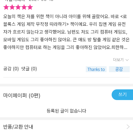
히 먼저 로블록스 사이트에 접속하여 회원가입을 해야 한다.roblox.c
보고 너무 놀랐답니다. 로블록스 게임 제작을 통해서 코딩을 학습하
om 사이트에 들어가서 책에 적혀진대로 회원가입을 진행한다. 아들
고논리력과 수리력 향상은 물론, 스토리텔링 능력과 추리력도 기를
은 이미 스스로 예전에 로블록스 게임을 할대부터 회원가입을 해놓았
수 있답니다.!'게임을 하는 아이에서 만드는 아이로!'★로블록스를 사
오늘의 책은 저를 위한 책이 아니라 아이를 위해 골랐어요. 바로 <로
기에 Tip에 있는 것처럼 <로그인> 버튼으로 시작하기 위해 24페이
랑하는 모든 유저★★나만의 게임을 만들면서 텍스트 코딩도 재미있
블록스 게임 제작 무작정 따라하기> 책이에요. 우리 집엔 게임 유전
지로 넘어가서 진행했다.로블록스 메뉴와 기능을 살펴봐야 할 차례
게 배우고 싶은 10대★★아이와 함께 로블록스 코딩을즐기고 싶은
자가 흐르지 않는다고 생각했어요. 남편도 저도 그리 컴퓨터 게임도,
다. 아들은 게임제작하기에 앞서 이런 게임들 구경하면서 게임 플레
부모님★ 모두 함께 해보세요 ^^
모바일 게임도 그리 좋아하진 않아요. 큰 애도 방 탈출 게임 같은 것은
이하는데 시간을 더 많이 쓴것 같다.사이드바메뉴까지 익혀야할게 많
좋아하지만 컴퓨터로 하는 게임을 그리 좋아하진 않았어요.희한하게
지만 아들은 뭐 일단은 가볍게 읽어보고 사이트에 다른 게임들도 해
우리 집 둘째만 전혀 달랐어요. 바로 우리 집안 그 누구도 하지 않던
더보기
도 되니 둘러보라고했다.스크래치같은 경우도 사이트에 있는 제작된
바로 그 게임을 좋아하고 잘해요.그런 아이가 하는 게임이 바로 '로블
공감 (
0
)
댓글 (0)
다른 게임들을 여러날 해보다가 스윽 책을 읽어보더니 하나둘씩 해보
록스'였고요.제가 이 책을 신청한 건 단순히 게임을 하는 아이에서 게
기시작하더라.그러다 꽤 스크래치코딩에 익숙해지게 되어서 스스로
임을 만드는 아이로 만들 수 있다는 카피 덕분이기도 해요. 또 초등학
이미지도 바꿔보고 음악도 넣어보는등 여러가지 응용을 하긴 했다.본
교 6학년 게임을 즐기는 아이가 직접 만들 수 있을까 알고 싶었고요.
격적으로 게임을 제작하기에 그만큼 시간이 걸리긴 하는데 급하게 결
지금은 메타버스가 중요한 세대라고 해요.솔직히 '메타버스'를 제대로
쓰기
마이페이퍼 (0편)
과물을 만들어야 할게 아니니까 조급하진 않았다. 스크래치는 블록으
이해하고 있지는 못해요. 제가 Z세대가 아닌 게 확실한 거 같아요. 그
로 된것이라 아이들이 시각적으로 그리 부담을 가지지 않았던것 같은
럼 Z 세대고 메타버스를 이해한 우리 아이는 이 책을 어떻게 볼까
등록된 글이 없습니다
데 왠지 이 코딩들은 대학교때 배웠던 코딩이 떠오른다.아들이 괜찬
요? 이 책은 루아 스크립트 언어를 몰라도 입문할 수 있도록 프로그래
을까 싶었는데 살짝 겁을 먹은것 같기는 하더라. 그래서 일단은 그냥
밍 기초 개념 및 문법을 다루고 있어요. 프로그래밍 언어의 기본 개념
반품/교환 안내
훑어보라고 했다. 다 영어고 시각적인 알록달록 블록은 없이 다 글자
은 비슷하기 때문에 루아 스크립트 언어에 익숙해지면 다른 언어를