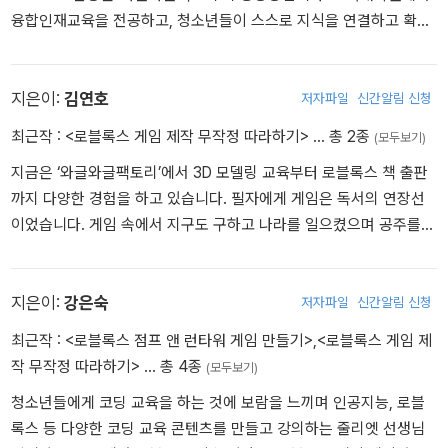
융합인재교육을 전공하고, 청소년들이 스스로 지식을 연결하고 확장
해 나갈 수 있도록 이와 관련된 활동에 힘쓰고 있습니다.
지은이:
김연호
저자파일
신간알림 신청
최근작 :
<로블록스 게임 제작 무작정 따라하기>
… 총 2종
(모두보기)
지금은 ‘와글와글팩토리’에서 3D 모델링 교육부터 로블록스 책 출판
까지 다양한 경험을 하고 있습니다. 필자에게 게임은 독서의 연장선
이었습니다. 게임 속에서 지구도 구하고 나라를 일으켰으며 공주를
구하기 위해 마왕도 무찔렀습니다. 이 책을 읽는 모든 사람들이 자기
가 만든 게임을 여러 사람과 함께 나누는 경험을 많이 해 봤으면 좋겠
습니다.
지은이:
강은숙
저자파일
신간알림 신청
최근작 :
<로블록스 점프 앤 런타워 게임 만들기>
,
<로블록스 게임 제
작 무작정 따라하기>
… 총 4종
(모두보기)
청소년들에게 코딩 교육을 하는 것에 보람을 느끼며 인공지능, 로블
록스 등 다양한 코딩 교육 콘텐츠를 만들고 강의하는 줄리엣 선생님