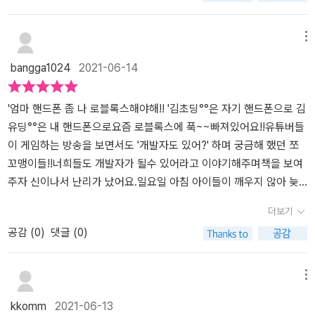
적인 사항까지 자기 구미에 맞게 변경하는게 좀 더 빨라지긴 하더라
스로 만들어보기 시작했어요.아이의 성취감까지 경험해볼 수 있는 귀
구요. 특히 이 루아 스크립트 코딩을 할 때 이해하기 쉽도록 코드
한 경험!길벗출판사 로블록스 게임 제작 무작정 따라하기 진심 짱입
메뉴
옆에 코드 내용을 설명해두고 실행 결과를 바로 확인할 수 있도록 하
니다!
bangga1024
2021-06-14
니 다른 프로그래밍 언어를 배우는 데도 많은 도움이 된다고 해요. 아
직 똘망군은 다른 프로그래밍 언어에 관심이 없지만 이번 로블록스
게임 제작을 통해서 성취감과 자신감 뿐만 아니라 초등코딩교육에서
'엄마 핸드폰 좀 나 로블록스해야해!! '김초딩°°은 자기 핸드폰으로 김
필요한 논리력과 수리력 향상까지 기대할 수 있어서 저는 만족스럽더
유딩°°은 내 핸드폰으로요즘 로블록스에 푹~~빠져있어요!!유튜버들
라구요. 물론, 영화제작자처럼 처음 스토리 기획부터 음악, 디자인,
이 게임하는 방송을 보면서도 '개발자도 있어?' 하며 궁금해 했던 쪼
GUI, 수익화하기(아직 이 부분까지는 읽지 않았어요.)까지 전반적인
꼬맹이들!!너희들도 개발자가 될수 있어라고 이야기해주며책을 보여
코딩 작업을 모두 해낼 수 있어서 스토리텔링 능력과 추리력도 기를
주자 신이나서 난리가 났어요.일요일 아침 아이들이 깨우지 않아 늦
수 있어 똘망군과 하루 공부를 다 끝난 후에는 로블록스 게임 만들기
잠 잘수 있는 이유는 <백앤아_남매튜브> 덕분이였답니다..개발자가
더보기
에 푹 빠질 정도의 시간을 보장(?)해주기로 약속했어요. 어제도 할
누굴까?개발자의 질문 !등등 대답해가며 진행하는 유튜버들 덕분에
공감 (
0
)
댓글 (0)
일을 마친 후 방안에 틀어박혀 뭘 하나 살펴보니 책 펼쳐놓고 로블록
우리 아이들도 무척이나 관심이 많던 개발 부분인데요.사실 혼자는
스 게임 제작 중!!! 그런데 로블록스 스튜디오 설정을 뭘 잘 못 건드렸
너무 어렵죠.거기에다..저는 로블록스을 몰라서 늘 구박을 받아서..ㅠ
는지 자꾸 지시선이 나온다고 투덜투덜~~~ 그래서 설정을 초기화 후
ㅠ길벗출판사에서 나온 、「로블록스 무작정따라하기」를 통해 아이들
메뉴
다시 시작해보라고 하니깐 정상작동된다고 좋아하는걸 보니 아직은
과 즐겁게 개발을 해보기로 했어요.!.일단 책의 순서에 따라 가입을 하
kkomm
2021-06-13
초등학교 5학년 어린애 맞구나 싶더라구요.ㅋ 설정 초기화 후 엄마
고차근차근 따라배우기 시작했어요.!!쪼꼬맹이들 로블록스 화면만 봐