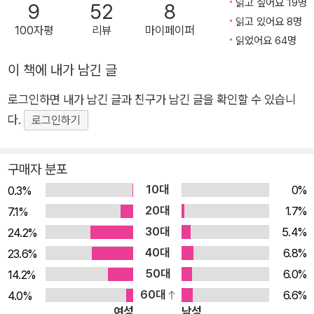
읽고 싶어요 19명
9
52
8
인간과 자연이 어떻게 연결되어 있는지 파악하고, 보다 생명력 넘
읽고 있어요 8명
100자평
리뷰
마이페이퍼
치는 공동체를 이루어가는 데 필요한 빛나는 통찰을 제시한다. 과
읽었어요 64명
학기술은 고도로 발전하고 사회는 점점 복잡해지고 있지만 우리
이 책에 내가 남긴 글
는 가장 소중한 것을 잊은 채 살아왔다. 지금까지 인간과 동물 종
들이 혹독한 환경 속에서 어떻게 진화하고 살아남았는지를 돌이
로그인하면 내가 남긴 글과 친구가 남긴 글을 확인할 수 있습니
켜본다면 우리가 무엇을 회복해야 하는지 확실히 알게 될 것이다.
다.
로그인하기
모든 것이 불확실하고 상대적인 현실에서 변하지 않는 단 하나의
가치가 무엇인지 알고 싶다면 코끼리 전문가가 보여주는 가장 원
구매자 분포
초적이고도 본질적인 야생 의례의 세계에서 답을 구해보자. ‘의
10대
0%
0.3%
례’란 기본적으로 공동체를 염두에 두고 과거와 현재, 나와 타인
20대
1.7%
7.1%
을 이어주는 기술 “가장 친했던 코끼리 두 마리는 완전히 다르게
30대
5.4%
24.2%
행동했다. 둘은 죽은 친구 바로 옆에 서서 냄새를 맡고 만져보면
40대
6.8%
23.6%
서 함께 탐색했다. 이들은 밤새 번갈아 가며 조용히 죽은 친구를
50대
6.0%
14.2%
찾아갔다. 절대 죽은 친구를 혼자 누워 있도록 내버려 두지 않았
60대
6.6%
4.0%
다. 갈 때마다 각자 주기적으로 죽은 친구의 몸에 흙을 뿌려 덮어
여성
남성