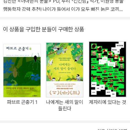
김진만 <아마존의 눈물> PD, 루리 『긴긴밤』 작가, 이원영 동물
행동학자 강력 추천! 나이가 들어서 이가 모두 빠진 늙은 코끼리
를 위해 젊은 코끼리가 음식을 대신 씹어준다. 엄마 침팬지는 아
기 침팬지에게 흰개미 잡는 도구를 만들어 손수 쥐여주며 먹이를
이 상품을 구입한 분들이 구매한 상품
구하는 법을 가르친다. 코끼리거북이는 애정을 구하기 위해 상대
방에게 토마토를 선물한다. 코끼리는 죽은 친구의 장례식에서 애
도하며 몸에 흙을 덮어준다. 이처럼 살아 있는 생명체는 모두 나
름의 방식으로 의례를 행하며 살아간다. 오직 인간만이 생각하고
감정을 느끼며 일정한 체계를 갖추었다는 선입견은 진실이 아니
다. 세계적으로 유명한 행동생태학자이자 코끼리 전문가인 저자
케이틀린 오코넬은 지난 30여 년간 코끼리, 원숭이, 얼룩말, 코뿔
소, 사자, 고래, 홍학 등 수많은 동물을 관찰하고 연구했다. 책 속
에서 그는 우리 인간의 기원과 본성을 야생동물에게서 찾고 그들
파브르 곤충기 1
나에게는 새의 말이
제자리에 있다는 것
들린다
로부터 인간의 기본적인 본능과 욕구를 탐색한다. 그 본능이란 다
름 아닌 ‘관계 맺기’다. 인사, 집단, 구애, 선물, 소리, 무언, 놀이,
애도, 회복, 여행 등 야생동물의 10가지 의례 행동을 살펴보면서,