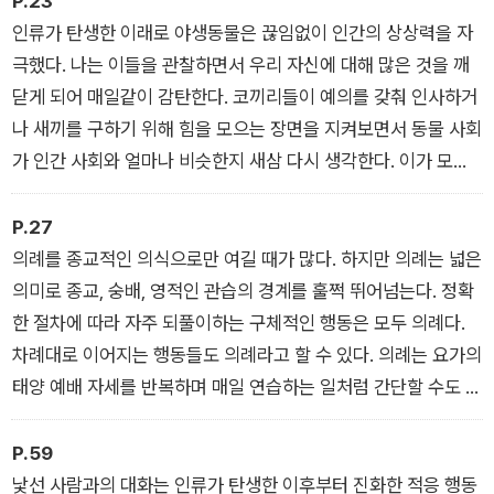
P.23
나의 가치가 무엇인지 알고 싶다면 코끼리 전문가가 보여주는 가
인류가 탄생한 이래로 야생동물은 끊임없이 인간의 상상력을 자
장 원초적이고도 본질적인 야생 의례의 세계에서 답을 구해보자.
극했다. 나는 이들을 관찰하면서 우리 자신에 대해 많은 것을 깨
닫게 되어 매일같이 감탄한다. 코끼리들이 예의를 갖춰 인사하거
나 새끼를 구하기 위해 힘을 모으는 장면을 지켜보면서 동물 사회
가 인간 사회와 얼마나 비슷한지 새삼 다시 생각한다. 이가 모두
빠진 늙은 코끼리를 위해 젊은 코끼리가 음식을 대신 씹어서 먹여
주는 다정함에 감동하지 않을 사람이 있을까? 인간이 노인을 돌
P.27
보는 모습과 비슷하다고 생각되지 않는가?
의례를 종교적인 의식으로만 여길 때가 많다. 하지만 의례는 넓은
의미로 종교, 숭배, 영적인 관습의 경계를 훌쩍 뛰어넘는다. 정확
한 절차에 따라 자주 되풀이하는 구체적인 행동은 모두 의례다.
차례대로 이어지는 행동들도 의례라고 할 수 있다. 의례는 요가의
태양 예배 자세를 반복하며 매일 연습하는 일처럼 간단할 수도 있
고, 금요일 저녁마다 뉴욕 필하모닉 오케스트라에서 바이올린으
로 베토벤 교향곡 5번을 연주하는 일처럼 복잡할 수도 있다. 침팬
P.59
지의 돌 던지기처럼 평범한 행동에 의미가 깃들면 의례가 된다.
낯선 사람과의 대화는 인류가 탄생한 이후부터 진화한 적응 행동