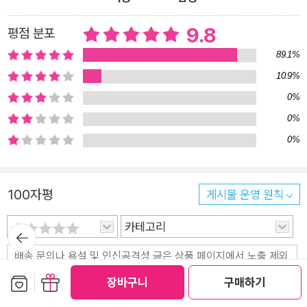
주었다. 다음 날 아침이 되자 죽은 친구의 몸에는 최소한 5밀리미
터 이상 두께의 흙이 덮였다. 버넌이 경험했던 코끼리의 장례 의
9.8
평점 분포
식 중 가장 강렬했다.” 8장 「함께 애도하면서 치유하기_애도 의
89.1%
례」 중에서 흔히 ‘의례’라는 단어를 들으면 종교적인 경건한 의식
10.9%
을 떠올릴 때가 많지만 넓은 의미의 의례는 종교적 관습의 경계를
0%
훌쩍 뛰어넘는다. 의례는 기본적으로 ‘공동체’를 염두에 두고 과
0%
거와 현재, 나와 타인을 이어주는 일종의 기술을 말한다. 예배, 제
0%
사, 결혼식, 장례식, 축제뿐만 아니라 매일 아침 일어나 미지근한
물을 한잔 마시는 것, 매주 토요일 저녁에 한강에서 스케이트보드
를 타는 모임에 나가는 것도 일종의 의례라고 할 수 있다. 길을 걷
100자평
게시물 운영 원칙
다가 발로 돌을 차는 평범한 행동에도 사회적 의미가 깃든다면 의
례가 된다. 잃어버린 의례를 되찾는 순간, 삶은 훨씬 평화롭고 충
카테고리
뒤로가
기
만해진다 현대의 과학기술은 인간과 동물들의 뇌가 비슷하게 작
동한다는 사실을 밝혀냈으며, 많은 동물이 인간처럼 감정을 느낀
보관함담기
선물하기
다는 사실을 증명했다. 영장류 동물학자 제인 구달은 인간의 의례
장바구니
구매하기
가 침팬지의 의례를 본떠 생겨났을 수도 있다고 말한다. 야생동물