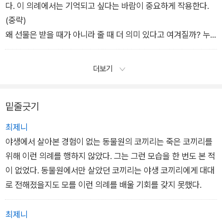
다. 이 의례에서는 기억되고 싶다는 바람이 중요하게 작용한다.
(중략)
왜 선물은 받을 때가 아니라 줄 때 더 의미 있다고 여겨질까? 누
군가에게 기쁨을 주는 것 또한 선물의 목적이기 때문이다. 영국에
서 3주 동안 마사지 수업을 들은 부부들을 연구한 결과, 배우자에
더보기
게 마사지를 해준 사람은 마사지를 받을 때만큼이나 기쁨을 느꼈
다. 마사지를 받은 사람과 똑같이 스트레스가 줄어든 것이다. 단
밑줄긋기
지 상대방에게 즐거운 경험을 안겨주었다는 이유만으로 육체적·
정신적으로 훨씬 건강해졌다.
최제니
야생에서 살아본 경험이 없는 동물원의 코끼리는 죽은 코끼리를
위해 이런 의례를 행하지 않았다. 그는 그런 모습을 한 번도 본 적
이 없었다. 동물원에서만 살았던 코끼리는 야생 코끼리에게 대대
로 전해졌을지도 모를 이런 의례를 배울 기회를 갖지 못했다.
최제니