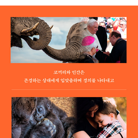
스』 등 여러 일간지, 학술지, 온라인 미디어에 소개되었다. 2014
지 식물로 읽는 세계사》 등이 있다.
년도에는 테드(TED)에서 코끼리 가족을 다루는 강연을 진행하
기도 했다. 케이틀린은 남편과 함께 과학 지식의 대중화와 교육에
초점을 맞춘 비영리 단체 ‘유토피아 사이언티픽(Utopia Scientif
ic)’을 설립해 운영하고 있다. 현재 하버드 의과대학 이튼 피바디
연구소, 하버드 대학 환경 센터, 스탠퍼드 대학 보존 생물학 센터
의 겸임교수로 재직 중이다.