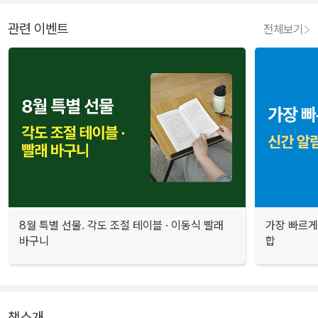
관련 이벤트
전체보기
8월 특별 선물. 각도 조절 테이블 · 이동식 빨래
가장 빠르게
바구니
합
책소개