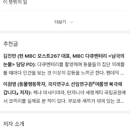
이 뜻밖의 일
더보기
추천글
김진만 (현 MBC 모스트267 대표, MBC 다큐멘터리 <남극의
눈물> 담당 PD):
다큐멘터리를 촬영하며 동물들의 집단 의례를
볼 때마다 인간을 보는 것 이상의 감동을 느끼곤 한다. 팬데믹 기
간을 지내며 관계의 중요성을 뼈저리게 실감했다. 동물행동학의
이원영 (동물행동학자, 극지연구소 선임연구원『여름엔 북극에
권위자 케이틀린 오코넬은 이 책에서 동물들의 행동을 통해 공동
갑니다』 저자):
케냐 마사이마라, 탄자니아 세렝게티 국립공원에
체와 공존의 가치를 주장한다. 이념, 빈부, 성별, 세대 갈등 그리
서 코끼리를 실제로 본 적이 있다. 부모와 새끼가 섞여 있는 코끼
고 자국 이익을 위한 전쟁이 벌어지고 있는 요즘, 다른 누구도 아
리 가족이 함께 몸을 씻고 놀이를 하는 모습을 보며 코끼리와 인
닌 동물에게서 해답을 구해보는 건 어떨까. 나는 이 책이 답을 줄
간이 크게 다르지 않다는 사실을 직관적으로 깨달았다. 저자는 아
것이라 믿는다.
저자 소개
프리카에서 동물을 관찰한 경험을 바탕으로 야생동물도 인간과