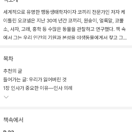
세계적으로 유명한 행동생태학자이자 코끼리 전문가인 저자 케
이틀린 오코넬은 지난 30여 년간 코끼리, 원숭이, 얼룩말, 코뿔
소, 사자, 고래, 홍학 등 수많은 동물을 관찰하고 연구했다. 책 속
에서 그는 우리 인간의 기원과 본성을 야생동물에게서 찾고 그들
로부터 인간의 기본적인 본능과 욕구를 탐색한다. 그 본능이란 다
름 아닌 ‘관계 맺기’다. 인사, 집단, 구애, 선물, 소리, 무언, 놀이,
목차
애도, 회복, 여행 등 야생동물의 10가지 의례 행동을 살펴보면서,
추천의 글
인간과 자연이 어떻게 연결되어 있는지 파악하고, 보다 생명력 넘
들어가는 글: 우리가 잃어버린 것
치는 공동체를 이루어가는 데 필요한 빛나는 통찰을 제시한다.
1장 인사가 중요한 이유―인사 의례
과학기술은 고도로 발전하고 사회는 점점 복잡해지고 있지만 우
리는 가장 소중한 것을 잊은 채 살아왔다. 지금까지 인간과 동물
종들이 혹독한 환경 속에서 어떻게 진화하고 살아남았는지를 돌
책속에서
이켜본다면 우리가 무엇을 회복해야 하는지 확실히 알게 될 것이
다. 모든 것이 불확실하고 상대적인 현실에서 변하지 않는 단 하