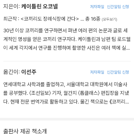
마찬가지로 인사를 하고, 선물을 하고, 여행을 하며, 놀이를 한다
지은이:
케이틀린 오코넬
저자파일
신간알림 신청
는 사실을 알려준다. 그가 들려주는 동물 이야기를 따라가다 보면
최근작 :
<코끼리도 장례식장에 간다>
… 총 16종
(모두보기)
지구라는 행성에서 의례를 행하는 지적인 생명체가 인간 외에도
30년 이상 코끼리를 연구하면서 펴낸 여러 편의 논문과 글로 세
여럿 있다는 것을 알게 된다.
계적인 명성을 얻은 코끼리 연구자다. 케이틀린과 남편 팀 로드웰
이 세계 각지에서 연구를 진행하며 촬영한 사진은 여러 책에 실려
수많은 상을 받았다. 특히 『코끼리의 은밀한 감각』(The Elepha
nt’s Secret Sense)은 『가디언』, 『퍼블리셔스위클리』, 『보스톤
옮긴이:
이선주
저자파일
신간알림 신청
글로브』 등 여러 매체에 소개되면서 저자가 코끼리 연구자로서
주목받기 시작했다. 『코끼리 두목』(Elephant Don)은 다큐멘터
연세대학교 사학과를 졸업하고, 서울대학교 대학원에서 미술사
리 《코끼리 왕》(Elephant King)으로 제작되어 스미스소니언 다
를 공부했다. 〈조선일보〉 기자, 월간지 〈톱클래스〉 편집장을 지냈
큐멘터리 부문 수상작이 되었다. 『코끼리 과학자』(The Elephan
다. 현재 전문 번역가로 활동하고 있다. 옮긴 책으로는 《코끼리도
t Scientist)는 시버트상과 혼북상 등 여섯 가지 상을 받았다. 부
장례식장에 간다》, 《세계사를 바꾼 16가지 꽃 이야기》, 《혼자 보
부의 사진과 동영상은 방송 채널 ‘내셔널 지오그래픽 와일드’를
는 미술관》, 《매일매일 모네처럼》, 《퍼스트맨》, 《히틀러를 선택
비롯해 『내셔널 지오그래픽』, 『스미스소니언 매거진』, 『뉴욕타임
한 나라》, 《절대 성공하지 못할 거야》, 《애프터 라이프》, 《100가
출판사 제공 책소개