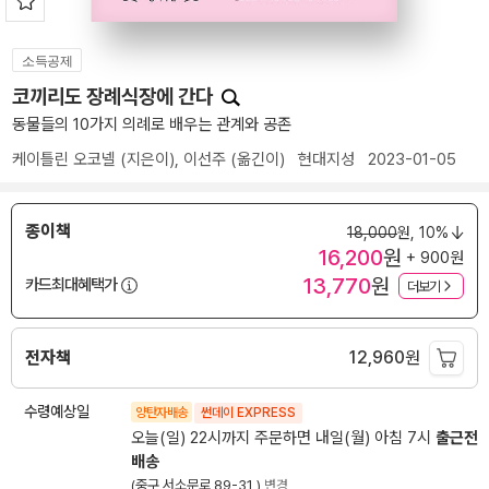
소득공제
코끼리도 장례식장에 간다
동물들의 10가지 의례로 배우는 관계와 공존
케이틀린 오코넬
(지은이),
이선주
(옮긴이)
현대지성
2023-01-05
종이책
18,000
원,
10%
16,200
원
+ 900원
13,770
원
카드최대혜택가
더보기
전자책
12,960
원
수령예상일
양탄자배송
썬데이 EXPRESS
오늘(일) 22시까지 주문하면 내일(월) 아침 7시
출근전
배송
(중구 서소문로 89-31 )
변경