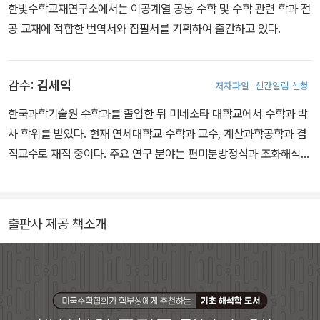
d)을 수상하였다. 2009~2013년에는 미국수학협회(Mathematic
한빛수학교재연구소에서는 이공계열 공통 수학 및 수학 관련 학과 전
al Association of America, MAA)에서 발행하는 수학 잡지 『Mat
공 교재에 적합한 번역서와 집필서를 기획하여 출간하고 있다.
h Horizons』의 편집자를 역임하였다.
감수:
김세익
저자파일
신간알림 신청
한국과학기술원 수학과를 졸업한 뒤 미네소타 대학교에서 수학과 박
사 학위를 받았다. 현재 연세대학교 수학과 교수, 계산과학공학과 겸
직교수로 재직 중이다. 주요 연구 분야는 편미분방정식과 조화해석학
이며 관련 논문을 꾸준하게 게재하고 있다.
출판사 제공 책소개