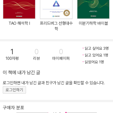
도로 해석학 초심자에게 왜 해석학을 공부해야 하는 이유를 명확하게
제시한다. 또한, 미국수학협회(Mathematical Association of Am
erica, MAA)에서 학부생에게 추천하는 해석학 교재이기도 하다. 여
TAO 해석학 I
프리드버그 선형대수
미분기하학 바이블
러분은 이 책을 통해 해석학은 단지 미분적분학을 정교하게 고친 학
학
문이 아님을 알 수 있을 것이다. 미분적분학에서 배운 증명이 왜 엄밀
하지 않았는지 살펴보자. 실수가 얼마나 복잡한지, 다양한 수렴 조건
이 얼마나 미묘한 차이를 담고 있는지, 무한의 역설 뒤에 숨은 지적 희
읽고 싶어요 3명
1
0
0
열이 무엇인지 느낄 수 있다. 해석학을 공부해야 하는 이유를 알고 싶
읽고 있어요 1명
100자평
리뷰
마이페이퍼
다면 이 책을 펼쳐보자. 직관과 논증을 오가며 해석학이 완성되는 신
읽었어요 1명
비로운 경험을 할 수 있다. 일변수 해석학에서 꼭 다루어야 하는 필수
이 책에 내가 남긴 글
주제만 엄선하여 초심자에게 건네는 따스한 손길을 마주 잡아보자. *
로그인하면 내가 남긴 글과 친구가 남긴 글을 확인할 수 있습니다.
본 도서는 대학 강의용 교재로 개발되었으므로 연습문제 해답은 제공
하지 않습니다.
로그인하기
구매자 분포