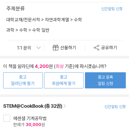
주제분류
신간알림 신청
대학교재/전문서적
>
자연과학계열
>
수학
과학
>
수학
>
수학 일반
선물하기
공유하기
이 책을 알라딘에
4,200
원 (
최상
기준)에 파시겠습니까?
중고
중고
중고 등록
알라딘에 팔기
회원에게 팔기
알림 신청
STEM@CookBook (총 32권)
신간알림 신청
에센셜 기계공작법
판매가
30,000
원