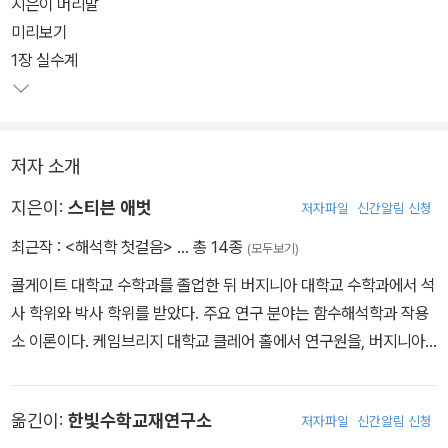
여러분은 이 책을 통해 해석학은 단지 미분적분학을 정교하게 고친
지은이 머리말
학문이 아님을 알 수 있을 것이다. 미분적분학에서 배운 증명이 왜 엄
미리보기
밀하지 않았는지 살펴보자. 실수가 얼마나 복잡한지, 다양한 수렴 조
1장 실수계
건이 얼마나 미묘한 차이를 담고 있는지, 무한의 역설 뒤에 숨은 지적
희열이 무엇인지 느낄 수 있다.
저자 소개
* 본 도서는 대학 강의용 교재로 개발되었으므로 연습문제 해답은 제
공하지 않습니다.
지은이:
스티븐 애벗
저자파일
신간알림 신청
최근작 :
<해석학 첫걸음>
… 총 14종
(모두보기)
콜게이트 대학교 수학과를 졸업한 뒤 버지니아 대학교 수학과에서 석
사 학위와 박사 학위를 받았다. 주요 연구 분야는 함수해석학과 작용
소 이론이다. 케임브리지 대학교 클레어 홀에서 연구원을, 버지니아
대학교와 세인트 올라프 대학에서 조교수를 지낸 뒤 현재 미들버리
대학에서 수학과 교수로 재직 중이다. 2010년에 미들버리 대학에서
옮긴이:
한빛수학교재연구소
저자파일
신간알림 신청
자연과학 분야 우수 강의자로 선정, 퍼킨스 상(The Perkins Awar