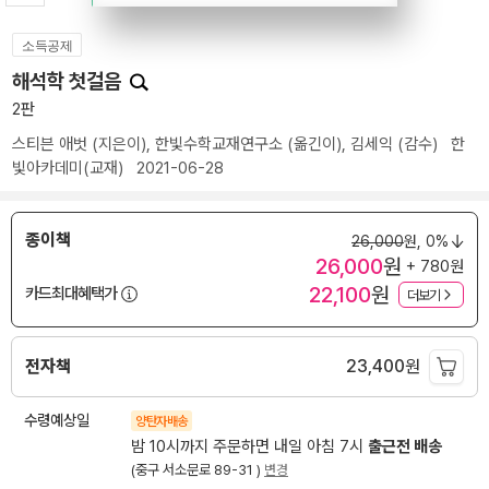
소득공제
해석학 첫걸음
2판
스티븐 애벗
(지은이),
한빛수학교재연구소
(옮긴이),
김세익
(감수)
한
빛아카데미(교재)
2021-06-28
종이책
26,000
원,
0%
26,000
원
+ 780원
22,100
원
카드최대혜택가
더보기
전자책
23,400
원
수령예상일
양탄자배송
밤 10시까지 주문하면 내일 아침 7시
출근전 배송
(중구 서소문로 89-31 )
변경