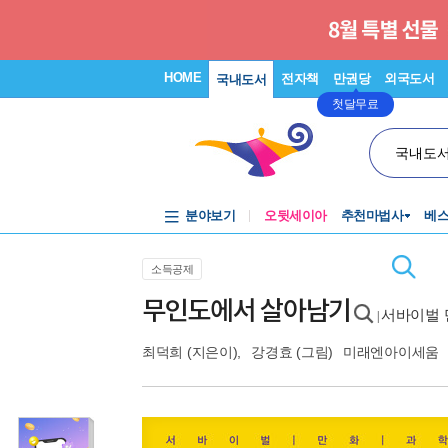
HOME
전자책
만권당
외국도서
국내도서
첫달무료
국내도
분야보기
오뒷세이아
추천마법사
베
소득공제
무인도에서 살아남기
서바이벌 
|
최덕희
(지은이),
강경효
(그림)
미래엔아이세움