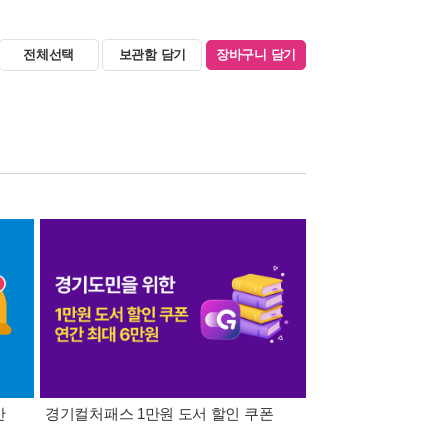
전체선택
보관함 담기
장바구니 담기
간
경기컬처패스 1만원 도서 할인 쿠폰
삼성카드가 쏜다! 알라