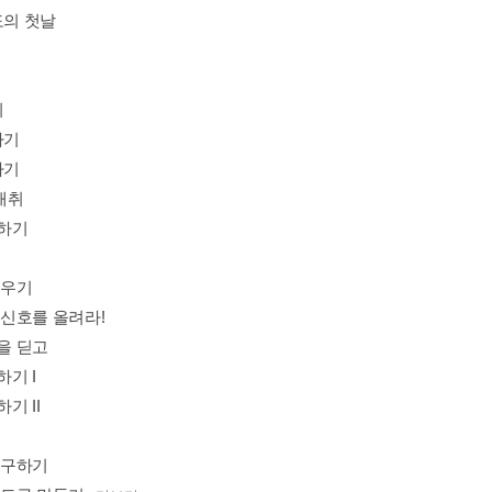
도의 첫날
기
하기
하기
 채취
시하기
 피우기
조 신호를 올려라!
망을 딛고
하기 I
하기 II
금 구하기