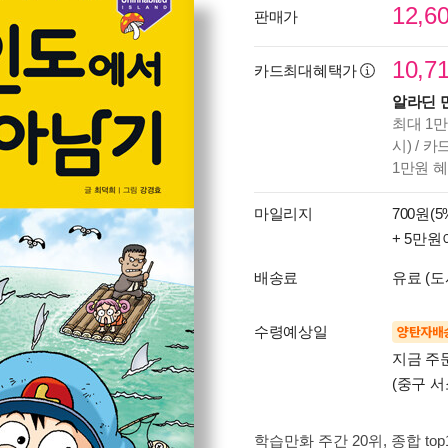
12,6
판매가
10,7
카드최대혜택가
알라딘 
최대 1만
시) / 
1만원 
마일리지
700원(5
+ 5만원
배송료
유료 (도
수령예상일
양탄자배
지금 주
(중구 서
학습만화 주간 20위
, 종합 to