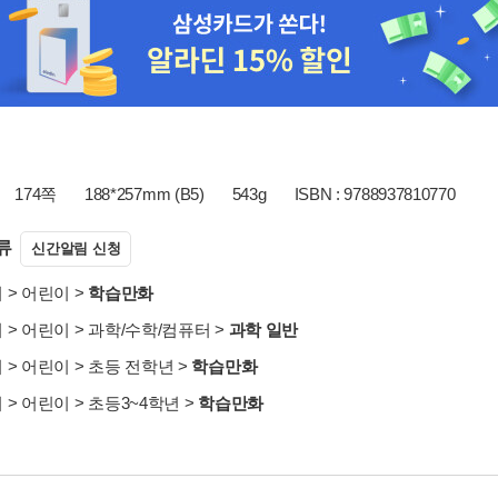
174쪽
188*257mm (B5)
543g
ISBN : 9788937810770
류
신간알림 신청
서
>
어린이
>
학습만화
서
>
어린이
>
과학/수학/컴퓨터
>
과학 일반
서
>
어린이
>
초등 전학년
>
학습만화
서
>
어린이
>
초등3~4학년
>
학습만화