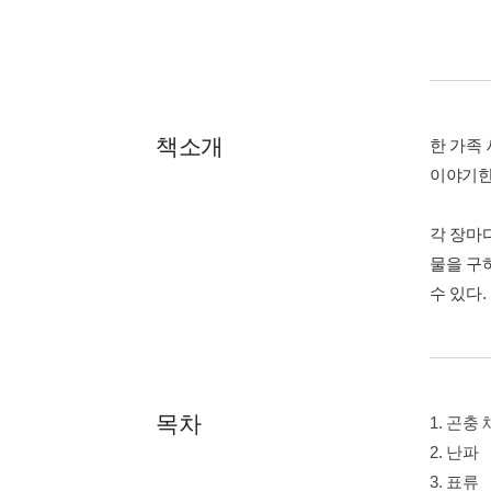
책소개
한 가족
이야기한
각 장마
물을 구
수 있다.
목차
1. 곤충
2. 난파
3. 표류