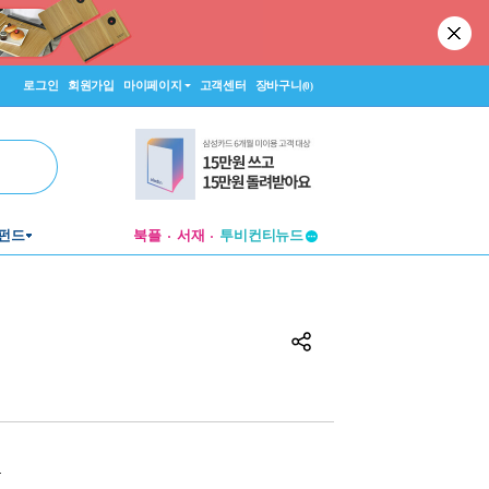
로그인
회원가입
마이페이지
고객센터
장바구니
(0)
펀드
북플
서재
투비컨티뉴드
창작플랫폼
투비컨티뉴드
원