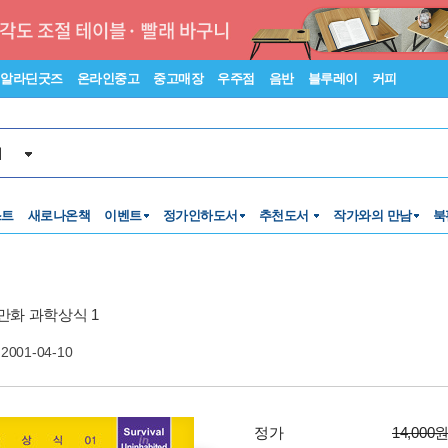
알라딘굿즈
온라인중고
중고매장
우주점
음반
블루레이
커피
서
스트
새로나온책
이벤트
정가인하도서
추천도서
작가와의 만남
북
만화 과학상식 1
2001-04-10
정가
14,000