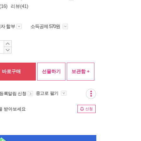
16)
리뷰(41)
자 할부
소득공제 570원
바로구매
선물하기
보관함 +
중고로 팔기
 등록알림 신청
림을 받아보세요
신청