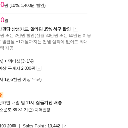
00
원 (10%, 1,400원 할인)
10
원
만권당 삼성카드, 알라딘 15% 청구 할인
원 또는 2만원 할인(전월 30만원 또는 60만원 이용
카드 발급월 +1개월까지는 전월 실적이 없어도 최대
혜택 제공
%) +
멤버십(3~1%)
이상 구매시 2,000원
서 1만5천원 이상 무료)
송
문하면 내일 밤 11시
잠들기전 배송
소문로 89-31 기준)
지역변경
p100
20주
|
Sales Point :
13,442