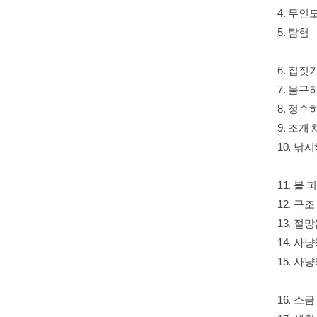
4. 무인
5. 탐험
6. 집짓
7. 물구
8. 정수
9. 조개
10. 낚
11. 불
12. 구
13. 절
14. 사냥
15. 사냥
16. 소