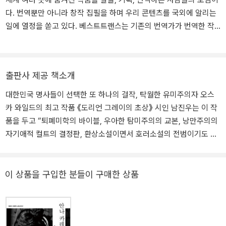
장 논쟁적인 작품이었다. 영원한 젊음과 아름다움을 얻기 위해 자신
다. 번역뿐만 아니라 창작 집필을 하며 우리 콘텐츠를 국외에 알리는
의 영혼을 내던지는 도리언의 이야기 속에서 와일드는 도덕과 타락,
일에 열정을 쏟고 있다. 베스트트랜스는 기존의 번역가가 번역한 작
미와 윤리, 현실과 환상의 경계를 탐구했다. 그러나 당시 빅토리아 시
품을 편집자가 편집하는 방식을 탈피한 새로운 번역 시스템을 도입하
대의 도덕적 기준을 위배했다는 이유로 ‘위험하고 부도덕한 책’이라는
였다. 번역가와 편집자가 한 팀을 이뤄 잘 읽히는 작품으로 다듬기 위
혹평을 받기도 했다. 이후 그는 1890년대 후반 희곡 작가로 큰 성공
한 번역과 책임편집이 동시에 이뤄지는 방식이다. 옮긴 책으로 《노인
을 거두었으며, 〈윈더미어 부인의 부채〉, 〈하찮은 여인〉, 〈진지함의 중
출판사 제공 책소개
과 바다》, 《동물농장》, 《이방인》, 《그리스인 조르바》 등 다양한 문학
요성〉 같은 풍자극을 발표하여 사회의 위선을 날카롭게 조롱했다. 18
작품이 있다.
95년에는 동성애 혐의로 기소되어 2년간의 강제 노동형을 선고받았
대한민국 명사들이 선택한 또 하나의 걸작, 탁월한 유미주의자 오스
다. 출소 후에 프랑스로 떠나 유랑 생활을 했는데, 건강이 악화된 그는
카 와일드의 최고 작품 《도리언 그레이의 초상》 시인 남진우는 이 작
1900년 뇌수막염으로 생을 마감했다. 『도리언 그레이의 초상』은 19
품을 두고 “퇴폐미학의 바이블, 우아한 탐미주의의 교본, 낭만주의의
세기 영문학에서 가장 독창적이고 상징적인 작품 중 하나로 남아 있
자기애적 컬트의 결정판, 환상소설이면서 호러소설의 전범이기도 하
다. 문학과 미학을 향한 와일드의 탐구는 현대에 이르러서도 논의되
다”며 오랜 세월이 흐른 지금도 여전히 생생한 현재성과 당대성을 가
며, 그는 여전히 ‘자신의 삶을 하나의 예술 작품으로 창조한 작가’로
지고 있는 문제작이라고 말했다. 베스트셀러 《아프니까 청춘이다》의
기억되고 있다.
저자 김난도는 “욕망이냐, 책임이냐에 대해 고민하는 중년 삶에 해답
이 상품을 구입한 분들이 구매한 상품
을 줄 것”이라며 수많은 고전 중에서도 놓치지 말고 읽어야 할 작품이
라고 강력 추천했다. 중년은 늙어 가고 어떤 일에 책임을 져야 하며 욕
망과 책임 사이에 갈등하는 존재이자 명성과 악행의 이중성 등을 고
민하는 시기인데, 이 작품이야말로 이런 주제를 깊이 있게 성찰하게