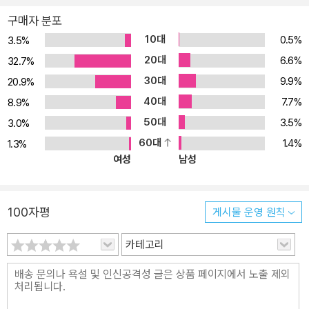
프는 수많은 소설과 영화에 사용됐지만 이 작품은 단순히 영원한 아
구매자 분포
름다움으로 결론내리지 않기에 차별성을 가진다. 도리언 그레이가 퇴
10대
0.5%
3.5%
폐적인 생활을 하면 할수록 초상화 속 얼굴은 더욱 흉측하게 변해 간
20대
6.6%
32.7%
다. 헛된 욕망에 의해 ‘자아 분열’을 일으키고 결국 순수한 얼굴로 씻
30대
9.9%
20.9%
지 못할 죄악을 저지른다. 흥미진진한 이야기의 전개에 작가 특유의
40대
7.7%
냉소적이고 풍자적인 미(美)의 묘사가 감각적으로 펼쳐진다. 작품 속
8.9%
에서 그레이 도리언은 명망을 쌓지만 점차 자신을 사랑했던 사람들을
50대
3.5%
3.0%
잃는다. 그의 순수함에 매료되어 초상화를 그려 줬던 비질은 초상화
60대
1.4%
1.3%
의 비밀을 지키고자 한 도리언 그레이의 왜곡된 욕망에 의해 목숨을
여성
남성
잃는다. 도리언 그레이의 달콤한 말에 홀려 자신의 모든 것을 건 여배
우 시빌 역시 세속적으로 변한 그의 말에 충격을 받고 자살한다. 도리
언 그레이의 실제 모습은 거짓이다. 얼굴이 일그러진 초상화만이 몰
100자평
게시물 운영 원칙
락한 그의 자취를 고스란히 담고 있다. 오스카 와일드는 철저히 잔혹
카테고리
하고 퇴폐적인 삶과 예술, 분명한 듯 모호한 욕망과 도덕성의 경계, 탁
월한 유미주의의 실체로 세상에서 가장 아름다운 살인자 도리언 그레
이를 탄생시켰다. 《도리언 그레이의 초상》은 유미주의 주창, 예술을
위한 예술을 부르짖은 진정한 예술가 오스카 와일드의 최고 작품이자