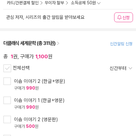
카드/간편결제 할인
무이자 할부
소득공제 50원
관심 저자, 시리즈의 출간 알림을 받아보세요
신청
더클래식 세계문학 (총 311권)
신간알림 신청
총
1
권, 구매가
1,100
원
전체선택
신간부터
이솝 이야기 2 (한글+영문)
구매가
990
원
이솝 이야기 1 (한글+영문)
구매가
990
원
이솝 이야기 2 (영문판)
구매가
500
원