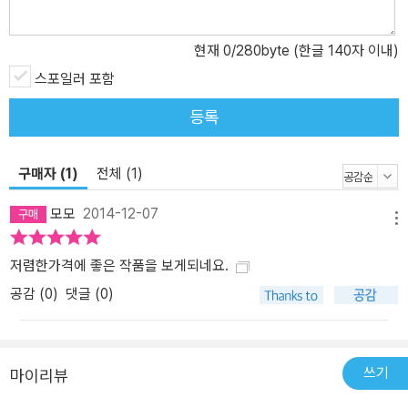
역사상 가장 훌륭한 장르 문학의 고전이다. 도리언 그레이는 내가 되
고 싶어 했던 존재다. _오스카 와일드 “나는 언제까지나 젊은 모습 그
현재
0
/280byte (한글 140자 이내)
대로고 그림이 나 대신 점점 나이를 먹는다면 얼마나 좋을까요. 그렇
스포일러 포함
게만 된다면 나는 무슨 짓이든 할 거예요. 내 영혼이라도 바치겠어
요!” _본문 중에서
등록
구매자 (1)
전체 (1)
모모
2014-12-07
메뉴
저렴한가격에 좋은 작품을 보게되네요.
공감 (
0
)
댓글 (0)
쓰기
마이리뷰