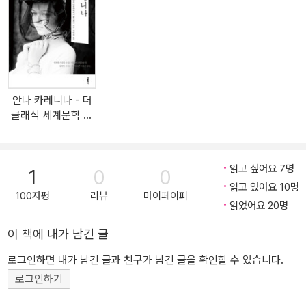
만든다고 했다. 인간은 태어나서 죽을 때까지 욕망과 책임 사이에서
갈등한다. 둘 중에 하나를 선택하고 나서 순간 쾌락에 빠졌다가 파멸
로 치닫곤 한다. 《도리언 그레이의 초상》이 주목받는 이유는 여기에
있다. 초상화를 통해 인생과 영혼, 욕망과 도덕성을 시험하는 한 청년
에게 나약한 인간 존재의 모습이 투영돼 있다. 순간순간 끓어오르는
안나 카레니나 - 더
욕망을 다스리지 못 해 잘못된 선택을 하고 타락의 길로 가는 존재, 청
클래식 세계문학 스
년처럼 욕망하는 어떤 것을 쟁취하기 위해 죄를 짓고 추악하게 변하
페셜 에디션
는 존재, 최고의 가치라고 여겼던 선택에 처절하게 배신당하는 존재.
우리 역시 그런 존재다. 그래서 영원한 젊음과 아름다움을 가지고 싶
읽고 싶어요 7명
1
0
0
어 영혼까지 내던진 작품 속 청년을 욕하거나 탓할 수 없다. 대한민국
읽고 있어요 10명
명사들이 선택한 또 하나의 걸작! 더클래식 뉴 도네이션 세계문학 13
100자평
리뷰
마이페이퍼
읽었어요 20명
번째 작품 《도리언 그레이의 초상》이 욕망에 지배당한 모든 존재에게
날카로운 경고를 전한다. 수많은 예술작품에 영감을 줬고 수차례 영
이 책에 내가 남긴 글
화로도 제작된 《도리언 그레이의 초상》. 이 작품은 인간의 이중적인
로그인하면 내가 남긴 글과 친구가 남긴 글을 확인할 수 있습니다.
삶, 겉모습만을 중시하는 세태와 존재를 상징한다. 더없이 아름다운
로그인하기
자신의 초상화에 반한 도리언 그레이는 초상화에 담긴 자신의 영원한
젊음과 아름다움을 영혼과 맞바꾼다. 젊음과 영혼을 맞바꾼다는 모티