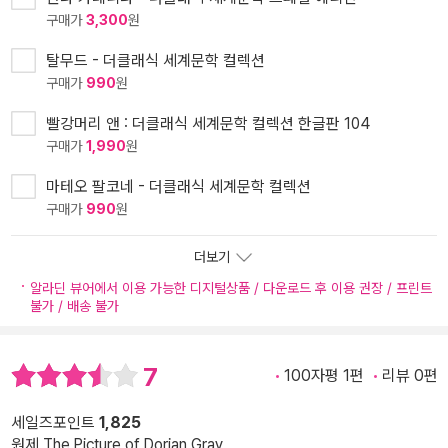
구매가
3,300
원
탈무드 - 더클래식 세계문학 컬렉션
구매가
990
원
빨강머리 앤 : 더클래식 세계문학 컬렉션 한글판 104
구매가
1,990
원
마테오 팔코네 - 더클래식 세계문학 컬렉션
구매가
990
원
더보기
알라딘 뷰어에서 이용 가능한 디지털상품 / 다운로드 후 이용 권장 / 프린트
불가 / 배송 불가
7
100자평 1편
리뷰 0편
세일즈포인트
1,825
원제 The Picture of Dorian Gray