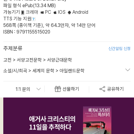
파일 형식 ePub(13.34 MB)
가능기기
크레마
PC
IOS
Android
TTS 기능 지원
568쪽 (종이책 기준), 약 64.3만자, 약 14만 단어
ISBN : 9791155515020
주제분류
신간알림 신청
고전
>
서양고전문학
>
서양근대문학
소설/시/희곡
>
세계의 문학
>
아일랜드문학
선물하기
공유하기