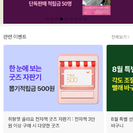
관련 이벤트
전체보기
취향껏 골라요 전자책 굿즈 자판기 : 전자책 3만
8월 특별 선
원 이상 구매 시 다양한 굿즈
바구니