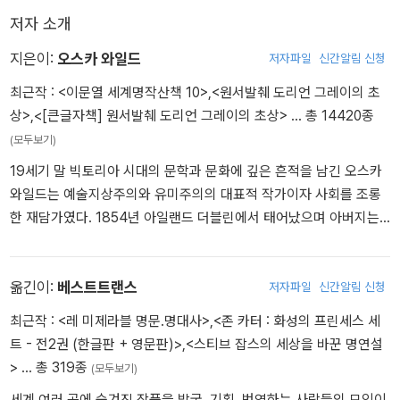
저자 소개
지은이:
오스카 와일드
저자파일
신간알림 신청
최근작 :
<이문열 세계명작산책 10>
,
<원서발췌 도리언 그레이의 초
상>
,
<[큰글자책] 원서발췌 도리언 그레이의 초상>
… 총 14420종
(모두보기)
19세기 말 빅토리아 시대의 문학과 문화에 깊은 흔적을 남긴 오스카
와일드는 예술지상주의와 유미주의의 대표적 작가이자 사회를 조롱
한 재담가였다. 1854년 아일랜드 더블린에서 태어났으며 아버지는
저명한 의사이자 고고학자였고 어머니는 시인이었다. 부모의 영향 아
래 그는 어린 시절부터 문학과 예술에 깊이 빠져들었고, 더블린의 트
리니티 칼리지에서 고전문학을 공부한 후 옥스퍼드 대학교 모들린 칼
옮긴이:
베스트트랜스
저자파일
신간알림 신청
리지로 진학했다. 1878년 시 「라벤나」로 뉴디게이트 문학상을 수상
최근작 :
<레 미제라블 명문.명대사>
,
<존 카터 : 화성의 프린세스 세
하며 문단에 첫 발을 내디뎠고, 1888년에 동화집 『행복한 왕자와 그
트 - 전2권 (한글판 + 영문판)>
,
<스티브 잡스의 세상을 바꾼 명연설
밖의 이야기들』을 발표하며 본격적인 작가 활동을 시작했다. 1890년
>
… 총 319종
(모두보기)
발표한 『도리언 그레이의 초상』은 와일드의 유일한 장편소설이자 가
세계 여러 곳에 숨겨진 작품을 발굴, 기획, 번역하는 사람들의 모임이