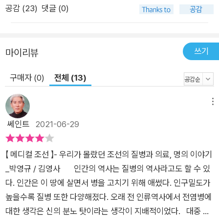
를 지나고 있는 요즘의 우리를 떠올리게 한다. 500년 전 조선인
공감 (
23
)
댓글 (0)
들이 겪은 위기와 그 극복 과정을 담은 이 책을 통해 우리 사회가
직면한 갈등의 일면도 이해할 수 있을 것이다. 밀리언셀러 실록사
가 박영규가 복원한 우리 역사의 새로운 얼굴 그동안 몰랐던 다채
쓰기
마이리뷰
롭고 풍성한 질병 이야기가 펼쳐진다  팬데믹 대처법, 조선판 거
리 두기 정책 당시 사람들은 팬데믹 같은 거대한 역병에서 어떻게
구매자 (0)
전체 (13)
살아남았을까? 백신이 없었기 때문에 강력한 ‘사회적 거리 두
기’만이 전염병에 대처하는 유일한 방법이었다. 돈 있는 양반들은
메뉴
산속에 피신처를 구해 때때마다 그곳으로 달아났고, 거리 두기와
쎄인트
2021-06-29
봉쇄의 단계를 넘어 역병 때문에 아예 마을을 버리고 산으로 피신
하는 경우도 있었다. 지금도 1급 감염병으로 분류되는 천연두가
【 메디컬 조선 】- 우리가 몰랐던 조선의 질병과 의료, 명의 이야기
유행하면 제사뿐 아니라 결혼과 같은 잔치도 금했으며, 심지어 부
_박영규 / 김영사 인간의 역사는 질병의 역사라고도 할 수 있
부간에 동침도 하지 못하도록 했다. 나라에서는 외출을 금지하는
다. 인간은 이 땅에 살면서 병을 고치기 위해 애썼다. 인구밀도가
봉쇄령과 접촉 금지령을 내렸다. 연산군 시기에는 원자가 천연두
높을수록 질병 또한 다양해졌다. 오래 전 인류역사에서 전염병에
를 앓는 중에 국상이 생기자 곡읍(哭泣, 소리 내어 슬프게 우는
대한 생각은 신의 분노 탓이라는 생각이 지배적이었다. 대중 역
것)을 중지하고 궐문을 닫아걸었다. 천연두가 만연한 시기에 숙