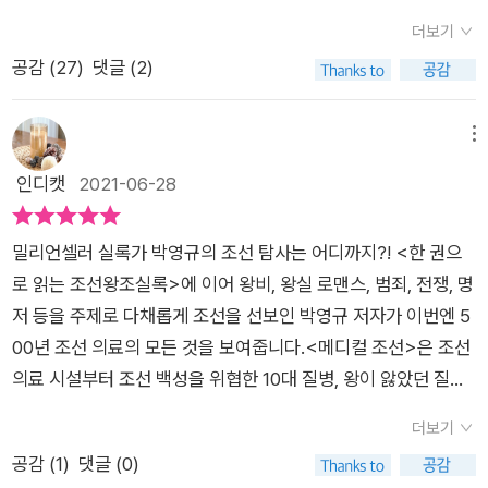
사 저술가인 박영규 저자는 조선시대 질병과 의료, 명의이야기를
종이 교외에서 청나라 사신을 만나려고 하자 당시 대사헌이던 윤
더보기
들려준다. ‘조선의 의료 체계와 의료 시설’에선 조선의 의료 행정
휴(尹鑴)가 임금의 거둥을 강력하게 반대하기도 했다. 거리 두기
공감 (
27
)
댓글 (2)
중심기관인 전의감을 비롯해 왕실 전담 병원인 내의원, 도성 백성
는 중국 사신이 왔을 때도 예외가 아니었다.  피해망상증으로 진
들의 의료기관인 혜민서, 질병 치료소로 이용되던 찜질방의 원조
료조차 거부한 인조가 사술에 빠진 이유는? 반정으로 왕위에 오
한증소, 최초의 서양식 병원인 제중원 등의 역할과 그에 얽힌 이
메뉴
른 인조는 의심이 많아 쉽게 다른 사람을 신뢰하지 않았다. 그는
야기들을 살펴본다. 감기와 치질, 중풍, 역병 등은 조선 백성들
자신의 필체를 누군가 흉내 내어 모반의 도구로 사용할지도 모른
인디캣
2021-06-28
이 가장 많이 걸렸던 질병 10가지 중 상위를 차지한다. 지금도 그
다는 생각에 자식에게도 친필로 편지를 보내지 않았다. 병을 앓는
렇지만 감기(感氣)는 조선시대에도 골치 아픈 병이었다. 만병의
사실 역시 철저히 숨겨서 의관이 진찰을 권유해도 항상 거절했고,
밀리언셀러 실록가 박영규의 조선 탐사는 어디까지?! <한 권으
근원이라는 말이 맞다. 특히 그 당시엔 감기와 독감의 구분이 없
설사 의관을 부르더라도 철저히 입단속을 시켜 병명이 밖으로 새
로 읽는 조선왕조실록>에 이어 왕비, 왕실 로맨스, 범죄, 전쟁, 명
었으니 더욱 그리했을 것이다. 저자는 세종실록에서 형조판서 김
어나가지 않도록 했다. 그런 인조가 유일하게 총애한 의관은 당대
저 등을 주제로 다채롭게 조선을 선보인 박영규 저자가 이번엔 5
점이 세종도 참석해서 정사를 논의하는 자리에서 뜬금없이 자신
번침(燔鍼)의 달인 이형익이었다. 불에 달군 침을 의미하는 번침
00년 조선 의료의 모든 것을 보여줍니다.<메디컬 조선>은 조선
의 아이가 지금 감기에 걸려서 고생하고 있으니, 내약방에 입직한
은 극히 위험한 처방이었고, 내의원에서는 사술(邪術)이라 하여
의료 시설부터 조선 백성을 위협한 10대 질병, 왕이 앓았던 질병
의원 조청에게 병을 봐주도록 명해달라고 요청한다. 세종은 기가
전혀 사용하지 않았다. 그러나 인조는 자신의 오랜 병마가 그의
과 사인, 의료 최전선에서 일한 명의들, 조선 의학을 지탱한 의학
막히고, 코가 막혀서 호되게 꾸지람을 한다. 정사를 논하는 자리
더보기
침을 맞은 후 호전되었다며, 임종의 순간까지 오직 이형익만을 곁
전문 서적까지 조선 생로병사 풍속도를 만날 수 있는 책입니다.먼
에서 사정(私情)을 말하며 부끄러워하지 않는다고 질책한다. 형
에 두고 번침 치료를 받았다. 그런 까닭에 인조가 도대체 무슨 병
공감 (
1
)
댓글 (0)
저 의관을 선발하고 약재 재배를 관장한 조선 의료 행정의 중심
조판서 김점이 오죽했으면 그랬을까 이해하고 싶은 마음이다. 아