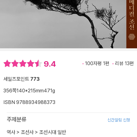
9.4
100자평 1편
리뷰 13편
세일즈포인트
773
356쪽
140*215mm
471g
ISBN 9788934988373
주제분류
신간알림 신청
역사
>
조선사
>
조선시대 일반