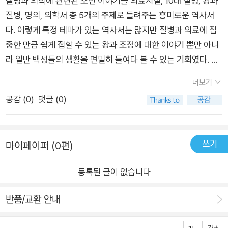
질병과 의학에 관련된 조선 이야기를 의료시설, 10대 질병, 왕과
되었다. 상관들에게 시달리며 잔치에 불려서 술 시중을 들고, 심
질병, 명의, 의학서 총 5개의 주제로 들려주는 흥미로운 역사서
지어 성 상납까지 강요받았다고 하니 참 예나 지금이나 남자들 아
다. 이렇게 특정 테마가 있는 역사서는 많지만 질병과 의료에 집
랫도리가 문제다, 문제! 그 시절 약방 기생이라 불렸다는 의녀들,
중한 만큼 쉽게 접할 수 있는 왕과 조정에 대한 이야기 뿐만 아니
사람의 생명을 구하는 귀한 존재가 그런 험한 일을 겪다니... '염
라 일반 백성들의 생활을 면밀히 들여다 볼 수 있는 기회였다. 역
병'이 그냥 욕 아니었어?'ㅈㄹ하네' 못지않게, 흔히 사용하는 욕설
사 지식이 없어도, 역사에 큰 관심이 없어도 쉽게 읽을 수 있는 책
인 '염병하네'. 이게 그냥 욕인 줄 알았는데, 정말 병이었다니! 조
더보기
이다. 물론 평소 역사에 관심이 많다면 더 흥미롭게 다가올 것이
선 시대의 염병은 현대 의학에서는 장티푸스와 유사하며 열과 설
공감 (
0
)
댓글 (0)
다. 우리의 예상보다 질병이 역사에 끼친 영향이 크기 때문이
사, 기침을 동반하면 염병이라 판단했다고 한다. 몸을 제대로 가
다. 책이 다루는 내용 자체도 흥미롭지만 이렇게 수백년이 지난
누지 못하고 예상치 못한 병증까지 나타나 소문만 듣고도 10리
후대에 책을 낼 수 있을 만큼 자세하게 기록을 남겨 두었다는 것
밖으로 달아났다는데, 전파력이 강해 일단 병이 돌면 가족이 다
쓰기
마이페이퍼 (0편)
이 경이롭게 느껴지기도 했다. 늘 조선왕조실록의 상세함과 방대
죽어 나가는 경우가 많았다. 그렇다면 조선 시대엔 이런 전염병에
함에 놀라곤 하지만 이 책은 왕조실록 뿐만 아니라 갖가지 의학서
어떻게 대처했을까? 거의 매년 끔찍한 전염병이 돌았던 그 시절
등록된 글이 없습니다
들에 감탄하게 해준다. 물론 현대의 의학지식이나 근대적인 사고
엔 '강력한 사회적 거리두기'를 시행했다고 한다. 양반들은 산속
방식을 통해 보면 웃음이 나오는 진단이나 치료법이 종종 있지만
에 전염병 피신처를 마련해두고 오가기도 했다고. 놀랍도록 의학
반품/교환 안내
그만큼 조선인들이 질병과 의료에 많은 관심을 쏟았다는 증거 같
이 발전했지만, 코로나로 신음하며 맥을 못 추는 현재 상황과 참
기도 하다. 무엇보다 동양의 의학은 사람의 몸이나 질병을 바라보
비슷하다. 역시 질병과의 싸움은 끝나지 않는다. 다양한 질병으