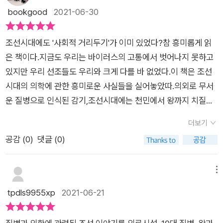
부에 생긴 적취가 배꼽 아래쪽에 불룩하게 솟을 정도였다면 이미
잘 알려진 허준, 허임을 비롯하여 대장금까지...그리고 그외에 왕
bookgood
2021-06-30
지금은 간단한 외과 시술로 제거할 수 있는 종기가 조선 왕 27명
성중의 대장암은 말기였을 것이다._p162 '조선 왕들의 질병과 죽
들의 총애를 받은 명의들 이야기.왕들의 병앞에서 풍전등화같은
중 10명 이상을 사망을 몰고 갔다니, 맙소사! 당시 의과 시험은 초
음‘중, <종기를 등한시하다 허망하게 급사한 문종>에서 _... 당시
운명이었던 이들이라앞으로 드라마 여러편 더 나올듯.ㅎㅎ5장
시와 복시로 나눠 두 차례 시험을 보고 열두 과목을 통과해야 했
조선시대에도 '사회적 거리두기'가 이미 있었다?참 흥미롭게 읽
선조가 승정원에 내린 비망기의 내용이다. 이 기록으로 미루어 당
조선 의학의 초석이 된 의서우리 나라뿐 아니라 동양의학의 뿌리
다고 한다. 예나 지금이나 의사 되기 어려운 건 똑같지만, 조선 시
은 책이다.지금도 우리는 바이러스의 고통에서 벗어나지 못하고
시 허임은 김영국, 박인령과 함께 침술로 이름을 날리던 인물이었
가 된동의보감을 비롯한 중요한 의서를 간단명료하게 정리함.✏
대에는 기술을 천하게 여겨 의원들의 사회적 계급이 낮았다니 참
있지만 우리 선조들도 우리와 크게 다를 바 없었다.이 책은 조선
음을 알 수 있다. 천민 출신인 허임이 다른 의원들과 어깨를 나란
의학이 발전하면서 수명도 늘고 치료가능한 병도 많아졌지만코
황당할 노릇이다. 조선 시대 의녀가 약방 '기생'이라고?힘들고
시대의 의학에 관한 흥미로운 사실들을 실어놓았따.의외로 무서
히 했다는 것은 그의 침술이 대단했음을 의미한다._p276 '조선
로나처럼 새롭게 생긴 질병도 많아지는 걸 보면질병과의 싸움은
더럽고 위험한 3D 업종이 아무리 많고 많다지만, 조선 시대 의녀
운 질병으로 인식된 감기,조선시대에는 천민에서 왕까지 치질로
을 풍미한 명의‘중, <침과 뜸의 달인 허임>에서 인류의 역사와
쉽게 끝나지 않을듯.약 100년후 오늘날을 되돌아보며그때 코로
란 직업도 참 만만치 않게 힘들었겠다. 부인병 치료를 위해 국가
그렇게 고생했다고 한다.세종과 황희를 평생 괴롭힌 종기,부자들
함께 질병들은 항상 있어왔고, 각 시대에 따라 그 대처법도 진화
나때문에 고생 많이 했지, 이젠 별거 아니지만...이렇게 말할 날이
더보기
차원에서 양성된 의녀들은 성적이 좋지 않거나 40세가 지나도록
만 걸리던 병 소갈증 즉 당뇨....아토피로 고생한 세조,대장암으로
해 왔다. 이런 내용들을 알아가는 의의는 우리 역사의 숨은 이야
올지.조선시대의 질병, 의료, 명의에 대한 이야기를역사라는 큰
공감 (
0
)
댓글 (0)
전문 분야가 없으면 다시 관비 신세로 돌아갔다. 뛰어난 기술을
젊은 나이게 죽은 성종.평생 종기로 고생한 정조...메디컬 조선이
기들을 통해 당시 사람들의 실생활을 더 잘 알 수 있다는 데 있을
줄기에 따라 재밌게 엮어놔서쉽게 술술 읽을 수 있었다.🔖질병을
발휘하여 내의녀가 되어야 비로소 월급을 받았는데 이건 뭐 하늘
라는 제목만큼 tv의 메디컬 드라마를 보는 듯한 흥미로움으로 책
것이다. 비록 비교적 간결하게 설명하고 있으나 관련 내용에 입문
이겨내려는 의료진의 피나는 노력은옛날이나 지금이나 다르지
의 별 따기. 그나저나 의녀들이 담당했던 업무가 기가 찰 노릇이
을 읽는 동안 흥미진진하여 기억에 남는 책이다.
메뉴
하기에 충분했다. 아울러 이런 과거 기록들과 발전을 통해서, 질
않은듯.이 책을 읽고나니지금도 코로나19와 힘들게 싸우고 계신
다. 기본적인 의무는 간병이지만 온갖 기상천외한 일을 도맡았던
tpdls9955xp
2021-06-21
환을 바라보는 관점도 증상위주의 국한적인 서양의학뿐만 아니
의료진 여러분께진심으로 감사한 마음이 한가득~~!!!🙏🙏🙏❤
그녀들. 여자 경찰 역할을 하며 여자 죄수를 살피고, 후궁이나 어
라, 총체적으로 바라보는 동양의학적 해석까지 잘 조화되었으면
린 왕자를 잡아들일 때, 왕비의 능을 옮기거나 조성할 때도 동원
하는 바램이다.