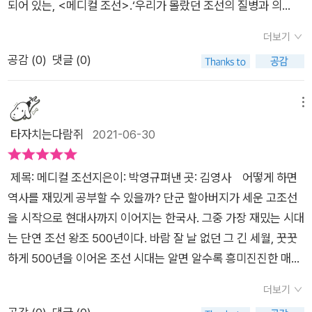
도 매우 훌륭했다는 조선 초기 명의 노중례, 의녀로서 유일한 임
하였습니다.'
되어 있는, <메디컬 조선>.‘우리가 몰랐던 조선의 질병과 의
안 우리가 잘 몰랐던 조선 500년의 의료 역사가 흥미롭게 담겼
이 많았을 것 같은데도 무거운 책임감에서 벗어나 한 개인으로 돌
금 주치의 역할을 한 대장금, 동방의 편작으로 불린 허준 등 시대
료, 명의 이야기’를 다루고 있다. 보통 의학관련 이라고 하면 뭔가
다. 21세기 기대 수명 백세 시대를 살고 있는 우리들에게 많은 질
아갔기 때문에 천수를 누린 게 아닐까 싶다.실록의 기록이 워낙
더보기
를 풍미한 명의들을 만날 수 있습니다.의관은 아니었지만 정약용
어려운 전문적인 내용일 것 같지만, 이 책은 야사 읽는 느낌으로
문과 재미를 안겨주는 책이다. ​'출판사로부터 도서를 제공받아 주
단편적이니 조선시대 의학사에 대해 알기는 쉬운 일이 아닐 듯 싶
공감 (
0
)
댓글 (0)
의 활약은 조선 의료계에도 큰 영향을 끼쳤습니다. 홍역 치료 책
편하게 읽을 수 있었다. 간간히 많이 들어봤거나, 드라마나 영화
관적으로 작성한 글입니다'
다.
도 썼고, 천연두 예방접종법인 종두법 역시 처음으로 조선에 소개
를 통해서 가끔 접한 적이 있는, 명의들, 의학서들, 조선의 왕들에
한 인물이 정약용이었다고 합니다. 코로나19로 팬데믹을 겪는 요
대한 내용들이 무척 반가웠다. 특히 재밌게 읽었던 부분들은, ‘조
메뉴
즘처럼 그 당시에도 귀신보다 무서웠다는 천연두가 대창궐하면
선 백성을 괴롭힌 10대 질병’, ‘조선을 풍미한 명의’였다. 거기에
타자치는다람쥐
2021-06-30
강력한 사회적 거리 두기를 했었다고 하니 전염병에 대처하는 방
각 조선왕에 대한 내용들은 익히 알고 있었던 그들의 업적과 정치
법은 닮았습니다.질병을 극복하기 위한 노력이 담긴 조선의 의학.
행적들과는 다른 사생활을 엿본 기분이라서 정말 흥미로웠다. 각
제목: 메디컬 조선지은이: 박영규펴낸 곳: 김영사 어떻게 하면
수천 년 동안 이어진 의학 유산의 중심인 의학 서적을 살펴보기도
질병들에 대한 당시 치료법들과 속설들도 문헌들을 바탕으로 넣
역사를 재밌게 공부할 수 있을까? 단군 할아버지가 세운 고조선
합니다. <메디컬 조선>에서는 조선 의학의 초석이 된 의서들을
어놓아서, 내용에 무게감을 싣어주고 있다. _“..... 바라옵건대, 신
을 시작으로 현대사까지 이어지는 한국사. 그중 가장 재밌는 시대
소개합니다. 동양의학을 이야기할 때 중국의 의서이지만 한의학
의 직을 파하여주소서.”당시 황희의 나이는 56세로 공직에서 물
는 단연 조선 왕조 500년이다. 바람 잘 날 없던 그 긴 세월, 꿋꿋
의 뿌리인 <황제내경>을 비롯해 우리나라에서 가장 오래된 의
러날 만큼 연로한 것은 아니었는데 아마도 종기가 매우 심했던 모
하게 500년을 이어온 조선 시대는 알면 알수록 흥미진진한 매력
서인 고려 시대에 편찬돼 조선시대에도 가장 애용한 의서가 된 <
양이다. 황희를 힘들게 했던 종기는 면종이었다. 면종은 얼굴에
덩어리! 역사란 전반적인 흐름을 아는 것도 중요하지만, 큰 그림
향약구급방>, 세종의 염원을 담은 조선 최초의 의학 사전 <향약
생긴 종기를 말하는데, 특히나 치료가 쉽지 않은 부위였다. 하지
더보기
을 볼 수 있게 되면 그때부턴 시대별, 주제별로 파고드는 게 좋다.
집성방>, 조선 최대 의학 백과사전 <의방유취>, 현재까지도 한
만 세종은 그의 사직을 허락하지 않았다._p89 ‘조선 백성을 괴롭