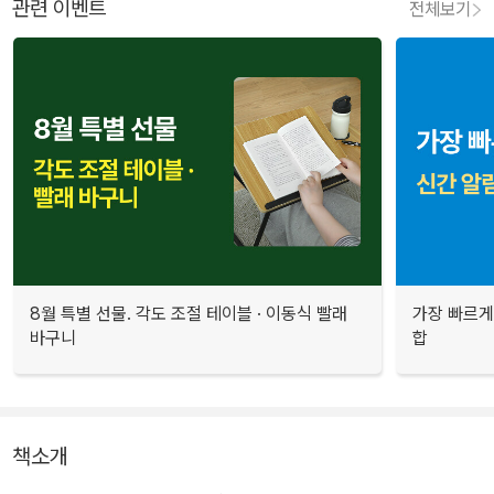
관련 이벤트
전체보기
8월 특별 선물. 각도 조절 테이블 · 이동식 빨래
가장 빠르게
바구니
합
책소개