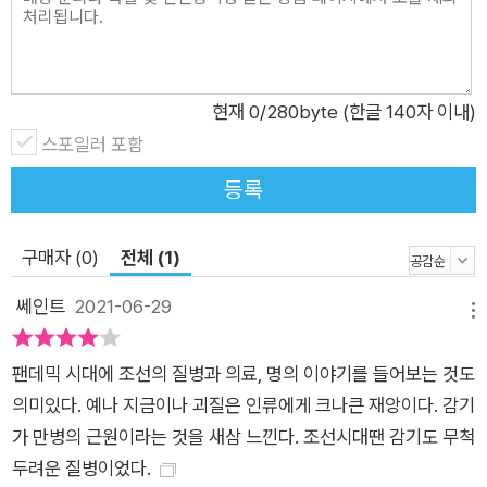
있는 종기가 당시에는 최고의 의료 혜택을 받았던 왕들을 사망으
로 몰고 갔다. 얼마나 무서운 질병으로 여겼는지 종기 전문 기관
인 치종청까지 두었다. 감기 또한 의외로 혹독해서 오래 지속되는
경우 과경(過經)이라고 부르며 몹시 두려워했다. 세종 시기 형조
현재
0
/280byte (한글 140자 이내)
판서였던 김점(金漸)은 어전회의 석상에서 자식이 감기에 걸렸
스포일러 포함
으니 어의를 보내달라고 요청하기도 했다. 이러한 질병의 위협에
등록
대응하기 위해 국가 차원에서 서민들이 무료로 이용할 수 있는 찜
질 치료소인 한증소와 행려병자 구제를 위한 시설 활인서 등 여러
구매자 (0)
전체 (1)
의료 기관을 운영했다. 또 전의감과 혜민서를 위시해 체계적으로
의관과 의녀를 양성했다. 덕분에 허준, 대장금 등 시대를 풍미한
쎄인트
2021-06-29
메뉴
명의들이 탄생할 수 있었다. 민간에서 가장 인기 있었던 의서 《구
급간이방》과 동양의학을 대표하는 걸작 《동의보감》 같은 의서를
팬데믹 시대에 조선의 질병과 의료, 명의 이야기를 들어보는 것도
편찬해 전국에 반포하여 모든 백성이 이용할 수 있도록 했다. 조
의미있다. 예나 지금이나 괴질은 인류에게 크나큰 재앙이다. 감기
선인들 역시 무방비하게 질병의 공격에 당하지만은 않았다. 이처
가 만병의 근원이라는 것을 새삼 느낀다. 조선시대땐 감기도 무척
럼 질병을 이겨내기 위해 끈질기게 분투하는 모습은 팬데믹 시대
두려운 질병이었다.