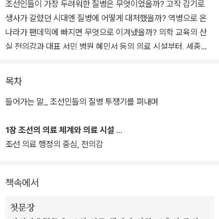
조선인들이 가장 두려워한 질병은 무엇이었을까? 고작 감기로
생사가 갈렸던 시대엔 질병에 어떻게 대처했을까? 역병으로 온
나라가 팬데믹에 빠지면 무엇으로 이겨냈을까? 의학 교육의 산
실 전의감과 대표 서민 병원 혜민서 등의 의료 시설부터, 세종의
소갈증과 송시열의 치질 등 조선 땅을 휩쓴 10대 질병과 그 치료
법, 왕들이 앓았던 질병과 사인(死因), 그리고 의술로 이름을 날
목차
린 명의와 각종 의서까지. 열악한 환경에서도 체계적인 의료 시스
들어가는 말_ 조선인들의 질병 투쟁기를 펴내며
템을 세우고 백성을 구제해온 조선인들의 질병에 대한 끈질긴 투
쟁기. 그동안 우리가 몰랐던 500년 조선 의료의 모든 것, 조선 메
1장 조선의 의료 체계와 의료 시설
디컬 사전.
조선 의료 행정의 중심, 전의감
책속에서
첫문장