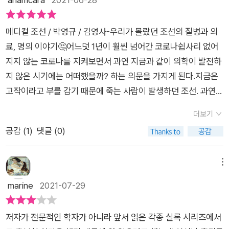
은 평균 30대 중반이었다고 합니다. 만 60세 환갑이 장수의 기준
위에 올라 15년 동안 용상에 머물다 인조반정으로 쫓겨난 후, 18
합병원 세종은 54세 생을 마감하기까지 병을 달고 살았다. 23세
이 된 이유가 여기에 있습니다. 조선시대에는 감기와 독감이 구분
년 동안 유배생활을 한 뒤 67세에 죽었다. 광해군 역시 갖가지 질
때 처음 종기가 나기 시작해 고생은 말이 아니었고, 10인의 후궁
되지 않아 감기를 무척 두려워했습니다. 감기에 걸렸다고 하면 관
메디컬 조선 / 박영규 / 김영사-우리가 몰랐던 조선의 질병과 의
병에 시달렸다. 그를 괴롭힌 대표적인 질병은 종기, 눈병, 치통,
과의 왕성한 성생활로 성병도 있었다. 하지만 가장 힘들었던 대표
리들은 출근하지 않아도 될 정도였고, 아끼는 신하가 감기에 걸리
료, 명의 이야기🤔어느덧 1년이 훨씬 넘어간 코로나쉽사리 없어
인후증 등이었다고 한다. 화병 까지 있었다. 폐위될 다시 광해군
적인 병은 소갈증 지금의 당뇨였다. 당뇨로 인한 각종 합병증으로
면 왕은 어의를 보내주기도 했습니다. 세종도 사신을 만나지 않으
지지 않는 코로나를 지켜보면서 과연 지금과 같이 의학이 발전하
은 여전히 종기에 시달리고 있었다. 그렇게 종기 치료도 마치지
눈이 보이지 않아 독서에 어려움이 있었고, 풍습병이라고 불리는
려 할 때 핑계로 삼을 정도로 조선인에겐 두려운 질병이었습니다.
지 않은 시기에는 어떠했을까? 하는 의문을 가지게 된다.지금은
못한 상태에서 강화도와 제주도를 전전하며 유배 생활을 해야 했
지금의 관절통은 언제나 함께였다. ​결국 말년에는 중풍마저 겹쳐
<메디컬 조선>에서 정리한 조선시대 10대 질병은 감기 외에도
고작이라고 부를 감기 때문에 죽는 사람이 발생하던 조선. 과연
다. 하지만 오히려 유배지에서 건강을 회복했다. 67세까지 장수
죽음을 맞이했다. 당뇨는 식단 조절이 중요한데 온갖 진상을 받는
종기, 치질, 소갈증(당뇨), 중풍(뇌졸중), 홍역, 천연두, 학질(말라
그 시기의 의학은 어때했을까?📗<메디컬 조선>은 '한권으로 읽
했다. 수많은 스트레스에서 벗어나면서 화병도 나았을 것이다. 폐
왕의 입장에서 음식 관리는 할 수 없었을 것이다. 너무 좋은 것만
더보기
리아), 염병(장티푸스), 나병(한센병)이 있습니다. 우리가 요즘도
는 역사' 시리즈를 통하여 역사를 소개하던 박영규 님의 신작으로
위 된 것이 오히려 장수의 비결이 된 셈이다. 팬데믹 시대이다.
먹고 운동을 하지 않은 결과 생기는 부자병이 세종을 덮쳤다. ​그
공감 (
1
)
댓글 (0)
흔히 쓰는 말인 '학을 떼다', '염병하네'가 어디에서 유래되었는지
조선의 질병과 의료, 명의에 대하여 이야기한다. 다시금 조선왕조
질병들이 랜선을 타고 흐르나? 인공위성을 통해 전파되나? 의심
밖에 조선시대를 무섭게 만든 10대 질병을 꼽자면, 치질, 소갈증
도 알 수 있습니다. 지금도 심각한 병을 그때는 어떻게 치료했는
실록의 위대함에 놀라게 만드는 책이다. 그 당시로 돌아갈 수 없
이 들 정도로 바이러스 질병의 전파속도는 점점 더 빨라지고 있
(당뇨), 중풍(뇌졸중), 홍역, 천연두, 학질(말라리아), 염병(장티
지, 현재 의학 수준에서 이제는 쉽게 치료할 수 있는 질병들을 그
지만 아주 세세한 것까지 기록한 실록 덕분에 우리는 조선 임금의
메뉴
다. 조선시대 우리 선조들은 어떤 질병으로 고통 받았고, 그 질병
푸스), 나병(한센병) 등이다. 지금의 의사인 어의나 수태의, 수의
때는 치료제 없이 어떻게 대처했는지 살펴볼 수 있습니다.치질이
질병과 사망 등을 추정할 수 있게 해준다.책은 실록을 바탕으로
marine
2021-07-29
들은 사회와 국가를 어떻게 변화시켰는가 되돌아보는 계기가 된
등은 양반 출신이 아닌 사람이 많았고 지금처럼 대우받지 못하고
10대 질병에 포함된 건 의외였는데 없는 집이 드물었고, 고질병
조선의 의료 체계와 의료 시설 / 주요 질병 / 왕의 질병과 죽음 /
다. 의료적 관점에서 보는 조선의 역사이다. “출판사에서 도
천한 직업으로 인식되었다. 게다가 말을 돌볼 수 있는 마의도 겸
일 정도로 흔했다고 합니다. 게다가 종기는 정말 골칫덩이였나 봅
명의/ 의서에 대하여 이야기한다. 사극을 통해 유명하게 된 허준,
서를 지원 받아 작성한 리뷰”
직해야 했기에 의관의 수는 많지 않았다. ​조선시대에는 홍역, 장
저자가 전문적인 학자가 아니라 앞서 읽은 각종 실록 시리즈에서
니다. 태종은 종기 때문에 세종에게 왕위 선위하겠다는 말을 했
대장금 , 백광현과 같은 명의와 역사시간에 배우던 의서를 체계적