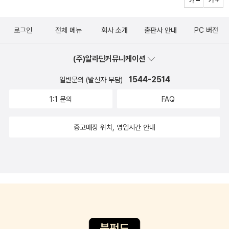
는 관점과 접근방식부터 서양의학과 다르기 때문에 지루하지 않
로 고통받았던 왕들의 사연과 하늘이 내린 명의들의 활약, <동의
게 질병에 대해 읽을 수 있는 책이다. 인상 깊었던 점은 심열증
보감> 같은 조선 의학의 초석이 된 의서 이야기도 상당히 흥미로
로그인
전체 메뉴
회사 소개
출판사 안내
PC 버전
으로 진단되는 마음의 병, 즉 정신 질환이 일종의 병으로 인식되
웠다. 책을 내리 다 읽고는 그제야 이 책의 저자가 궁금해졌다. 책
고 기록되었다는 점이다. 책의 대부분이 육체적 질병에 대한 기록
날개에 실린 저자 약력을 보면 '역사 대중화 열풍을 일으킨 대중
(주)알라딘커뮤니케이션
이지만 3장 <조선 왕들의 질병과 죽음>을 통해 마음의 병을 앓
역사 저술가이자 밀리언셀러 실록사가', '200만 베스트셀러 <한
1544-2514
일반문의 (발신자 부담)
았던 조선의 국왕들을 알 수 있었다. 또 종기로 승하한 왕이 많다
권으로 읽는 조선왕조실록> 출간 후 20년 넘게 아홉 권의 '한 권
는 것은 들어본 적 있지만, 기록으로 확인하니 최고의 의료환경에
1:1 문의
FAQ
으로 읽는 역사' 시리즈를 펴냈다.'고 한다. 유려한 문장으로 흥미
있었을 왕조차도 종기 하나에 운명을 달리했다는 사실에 새삼 인
롭게 지식을 전달하는 저자의 다른 책도 꼭 읽어 보고 싶다. 삽화
간이 굉장히 약한 존재라는 생각이 들었다. 지금껏 대장금, 허준
중고매장 위치, 영업시간 안내
나 사진 같은 시각 자료가 없어 살짝 아쉬웠지만, 시간 가는 줄 모
정도의 의원들만 미디어에서 주로 다뤄졌지만 조선에는 그들만
르고 재밌게 읽은 책이니 역사에 관심 있는 분들께 강력 추천합니
큼 훌륭한 의관들이 많았다. 승진의 한계에도 불구하고 왕과 백성
다! 김영사 서포터즈로 도서를 지원받아흥미롭게 읽고 신나게
의 건강을 위하는 마음으로 기술을 닦고 의학서를 편찬한 그들의
작성한 리뷰입니다.
고금을 초월하는 직업정신에 존경을 표하고 싶다. * 이 서평은
김영사 대학생 서포터즈의 일환으로 김영사로부터 도서를 지원
받아 작성하였습니다.