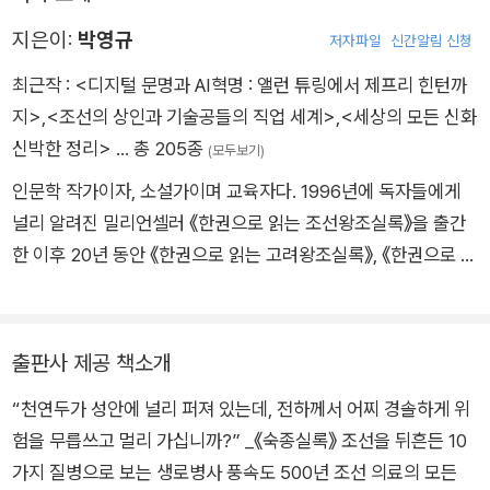
지은이:
박영규
저자파일
신간알림 신청
최근작 :
<디지털 문명과 AI혁명 : 앨런 튜링에서 제프리 힌턴까
지>
,
<조선의 상인과 기술공들의 직업 세계>
,
<세상의 모든 신화
신박한 정리>
… 총 205종
(모두보기)
인문학 작가이자, 소설가이며 교육자다. 1996년에 독자들에게
널리 알려진 밀리언셀러 《한권으로 읽는 조선왕조실록》을 출간
한 이후 20년 동안 《한권으로 읽는 고려왕조실록》, 《한권으로 읽
는 고구려왕조실록》, 《한권으로 읽는 백제왕조실록》, 《한권으로
읽는 신라왕조실록》, 《한권으로 읽는 일제강점실록》, 《한권으로
읽는 대한민국 대통령실록》 등 한권으로 읽는 한국 통사 시리즈
출판사 제공 책소개
를 완성하여 역사서의 대중화 바람을 일으켰다. 한국 문화의 세계
“천연두가 성안에 널리 퍼져 있는데, 전하께서 어찌 경솔하게 위
화에 따라 일본에서는 《한 권으로 읽는 조선왕조실록》과 《한 권
험을 무릅쓰고 멀리 가십니까?” _《숙종실록》 조선을 뒤흔든 10
으로 읽는 대한민국 대통령실록》, 중국에서는 《한권으로 조선왕
가지 질병으로 보는 생로병사 풍속도 500년 조선 의료의 모든
조실록》, 태국과 대만에서는 《에로틱 조선》, 베트남에서는 《한