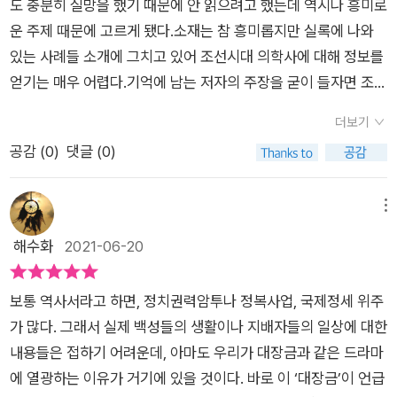
티푸스, 염병, 천연두, 나병처럼 전염병이 거의 매년씩 참아왔다.
도 충분히 실망을 했기 때문에 안 읽으려고 했는데 역시나 흥미로
고, 정승 황희도 사직을 청했을 정도입니다.조선 역사상 27명의
으로 읽어나가며 다시금 역사를 공부하는 시간이 되었다.특히, 왕
따라서 기대수명은 50대 전후였으며 장수의 기준이 환갑이고,
운 주제 때문에 고르게 됐다.소재는 참 흥미롭지만 실록에 나와
왕 중 지병이 없었던 태조와 영조 외에는 모두 고생이 심했다고
의 질병과 죽음에 관한 부분이 흥미로웠다.여러 임금의 죽음의 원
예로부터 드물다는 뜻의 고희, 칠순을 이르면 장수 중의 장수로
있는 사례들 소개에 그치고 있어 조선시대 의학사에 대해 정보를
합니다. 종기를 앓다 죽은 문종, 감기를 앓다 돌연사해 여전히 미
인이 된 종기와 감기로 죽은 예종, 마음의 병인 심열증까지 무병
여겼던 것이다. 책은 조선 시대의 질병과의 투쟁을 다룬다. 다섯
얻기는 매우 어렵다.기억에 남는 저자의 주장을 굳이 들자면 조선
스터리로 남은 예종, 위암으로 예상되는 세조의 죽음, 기록으로
장수했을 것 같은 임금의 죽음들에 권력의 이면을 엿본 것 같았
장에 걸쳐 간추려 설명한다. ​1장 조선의 의료 체계와 의료 시설, 2
시대 왕들이 비교적 단명한 이유로 스트레스를 꼽았다는 점이다.
유추해 현대 의학 관점에서 대장암으로 죽은 성종 등 조선의 왕들
다.그동안 역사와 관련된 책을 읽을 때는 인물을 보거나, 통합적
더보기
장 조선 백성들을 괴롭힌 10대 질병 등, 3장에서는 조선 왕들의
종기 때문에 고생한 이야기는 자주 언급된데 비해 만기친람 해야
은 어떤 병을 앓았고, 어떤 치료를 받다가 어떻게 죽음을 맞이했
인 역사를 주로 읽었다. 그렇지만 이렇게 한가지 테마에 집중한
공감 (
0
)
댓글 (0)
질병과 죽음, 4자에서는 조선을 풍미한 명의, 마지막 5장에서는
하는 왕들의 정신적 스트레스를 사인으로 꼽은 경우는 많이 못 본
는지 <메디컬 조선>에서 소개합니다.어머니가 두 왕에게 만병
역사를 읽어나가며 여러가지 테마로 읽을 수 있는 역사의 매력을
의학의 초석이 된 의서 등으로 우리가 잘 몰랐던 조선의 의학에
것 같아 신선하다.유일하게 왕위에 있으면서 회갑을 맞은 이가 영
의 근원이 되었던 역사도 있습니다. 인종의 계모이자 명종의 친모
한껏 느낀 것 같다.🔖P.32이렇듯 어의라는 자리는 내의원의 꽃
대해 간접적으로 공부한다. ​지금도 코로나를 잡지 못해 1년 반을
조 뿐인데 온갖 스트레스를 가장 가까운 가족에게 풀어서 해소한
메뉴
였던 문정왕후는 두 왕의 스트레스에 일조를 했었군요. 둘 다 스
이기도 했지만 언제 목숨을 내놓아야 할지 모르는 위태로운 자리
시름하고 있기 때문에 조선 시대의 장수는 가장 큰 복 중에 하나
덕도 있지 않을까 싶다.남 앞에서는 평정심을 유지하지만 자기 본
해수화
2021-06-20
트레스가 원인인 심열증을 앓았었다고 합니다. 종기 치료를 받다
이기도 했다.P.220영조는 그야말로 무병장수한 인물이었다.P.3
였다. 수술도 할 수 없고 전염병의 원인을 알지도 못했으며 백신
모습을 드러내도 되는 가족 앞에서는 마음껏 화를 발산한 게 아닐
피가 멎지 않아 죽음을 맞이한 효종처럼 의료 사고는 왕도 피할
15말하자면 전란이 한창인 상황에서도 책만 읽을 수 있으면 웬만
도 없었던 조선 시대 사람들이 느끼는 두려움은 어땠을까. 상상조
지.영조는 정신분석학적으로도 연구해 볼 흥미로운 케이스 같다.
수 없었습니다. 역시 종기 치료를 받던 중 24일 만에 급사해 독살
한 병증에 적응할 수 있도록 만든 것이다.P.344'한 줄기 햇빛이
보통 역사서라고 하면, 정치권력암투나 정복사업, 국제정세 위주
차 할 수 없고 감히 간음할 수 없을 것 같다. 하지만 기 속에서도
60대 이상 산 왕들 중 정종과 광해군, 고종은 왕위에서 물러난 후
설이 가설로 있을 정도인 정조도 있습니다.<승정원일기>와 <조
작은 구멍을 통해 들어오기만 해도 어둠이 금방 사라져버리는 것
가 많다. 그래서 실제 백성들의 생활이나 지배자들의 일상에 대한
나름의 체계적인 의료 시스템을 갖추며 한 사람이라도 살리려는
장수했다는 점도 의미있는 분석 같다.정종은 동생에 의해 쫓겨나
선왕조실록>에 기록된 조선의 명의 10인도 소개됩니다. 죽음의
처럼 <동의보감>은 피부 깊숙이 감춰진 몸속을 환히 꿰뚫어 볼
내용들은 접하기 어려운데, 아마도 우리가 대장금과 같은 드라마
의사가 있어 지금까지 이 땅에 사람이 살고 있는 거라 생각한다.​
다시피 했고, 광해군은 반정으로 쫓겨나 그 험하다는 제주에서 평
문턱에서 태조 이성계를 회생시킨 양홍달, 의술뿐만 아니라 인격
수 있는 거울과 같은 책이다.''출판사에서 도서를 지원 받아 작성
에 열광하는 이유가 거기에 있을 것이다. 바로 이 ‘대장금’이 언급
조선의 명의는 허준과 대장금만 있다고 생각하면 오산이다. 그동
생을 보냈으며, 고종도 나라를 외세에 빼앗기고 하야했으니 울분