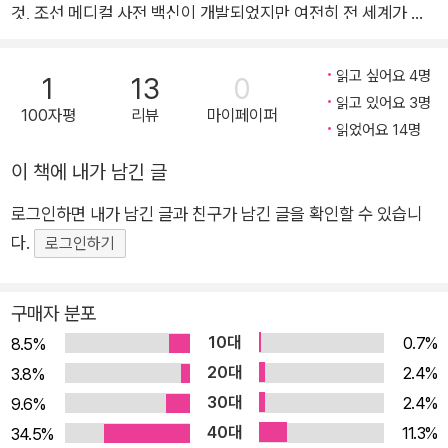
것, 조선 메디컬 사전 백신이 개발되었지만 여전히 전 세계가 코
권으로 읽는 일제강점실록》, 인도네시아에서는 소설 《건청궁일
로나19로부터 자유롭지 못하다. 그런데 놀랍게도 조선시대에는
기》가 번역 출간되었다. 최근에는 세계적 시각에서 새롭게 인문
이러한 전염병이 거의 매년 찾아와 팬데믹이 일상이었다. 이 같은
학을 정리하고 있는데, 《세계사 신박한 정리》, 《그리스로마신화
읽고 싶어요 4명
1
13
0
극한의 상황에서 조선인들은 어떻게 살아남았고, 가장 혹독했던
신박한 정리》, 《동서양 철학 신박한 정리》, 《한국사 신박한 정
읽고 있어요 3명
100자평
리뷰
마이페이퍼
질병은 무엇이었을까? 고작 감기로 생사가 갈렸던 시대엔 질병
읽었어요 14명
리》, 《세상의 모든 신화 신박한 정리》 등의 ‘신박한 정리’ 시리즈
에 어떻게 대처했을까? 역병으로 온 나라가 혼란에 빠지면 무엇
를 내놓고 있으며, 이 외에 150여 권의 어린이 책을 출간하였다.
이 책에 내가 남긴 글
으로 이겨냈을까? 《메디컬 조선》은 열악한 환경에서도 체계적인
또한 세종대왕의 뛰어난 리더십을 다룬 《국가경영은 세종처럼》
로그인하면 내가 남긴 글과 친구가 남긴 글을 확인할 수 있습니
의료 시스템을 세우고 백성을 구제해온 조선인들의 질병에 대한
을 통나무에서 펴냈다. 1999년에 참사람 배움집 ‘이산서당’을 설
다.
끈질긴 투쟁기다. 의학 교육의 산실 전의감과 대표 서민 병원 혜
로그인하기
립하여 운영하였으며, 2006년에 경기도 고양시 일산에‘다산학
민서 등의 의료 시설부터, 세종의 소갈증과 송시열의 치질 등 조
교’를 세워 현재까지 교장을 역임하고 있다.
선 땅을 휩쓴 10대 질병과 그 치료법, 왕들이 앓았던 질병과 사인
구매자 분포
(死因), 그리고 의술로 이름을 날린 명의와 각종 의서까지. 그동
10대
0.7%
8.5%
안 우리가 몰랐던 500년 조선 의료의 모든 것을 흥미롭게 담아냈
20대
2.4%
3.8%
다. 저자 박영규는 역사 대중화 열풍을 일으킨 밀리언셀러 실록사
30대
2.4%
9.6%
가로서 정치, 사회, 문화 등 주제의 경계 없이 다채로운 조선사를
40대
11.3%
34.5%
집필해왔다. 그런 그가 이번에는 조선의 질병과 의료에 초점을 맞