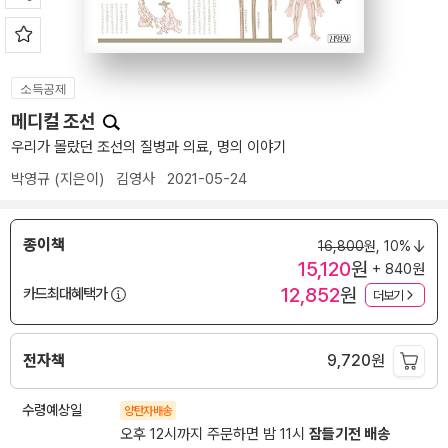
소득공제
메디컬 조선
우리가 몰랐던 조선의 질병과 의료, 명의 이야기
박영규
(지은이)
김영사
2021-05-24
종이책
16,800
원,
10%
15,120
원
+ 840원
12,852
원
카드최대혜택가
더보기
전자책
9,720
원
수령예상일
양탄자배송
오후 12시까지 주문하면 밤 11시
잠들기전 배송