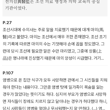
전의감典醫監은 조선 의료 행정과 의학 교육의 중심
기관이었다.
P.27
조선시대에 수의사는 주로 말을 치료했기 때문에 대개 마의(馬
醫)라고 불렸다. 마의는 조선에서 매우 귀한 존재였다. 조선 초기
의 기록에 따르면 마의의 수는 기껏해야 손에 꼽을 정도였다. 그
런데 당시 조선에 필요한 말은 수만 마리였고, 그중에 상품(上
品)은 명나라에 진상했기 때문에 마의 양성이 시급했다. 거기다
중국에 사신을 보낼 때면 반드시 마의가 있어야 했다. 사신과 그
일행이 모두 말을 타고 다녔기 때문인데 사신이 행차할 때면 대개
P.107
마의 두 명이 따라다녔다.
염병으로 온 집안 식구가 모두 사망하면 관에서 그 시신들을 치워
줘야 한다는 내용이다. 그만큼 염병 탓에 일가족이 목숨을 잃는
경우가 많았다는 뜻이기도 하다. 심지어 부모가 염병으로 사망하
면 자식들이 장례도 치르지 않고 달아나는 경우가 허다했다 하니,
당시 사람들이 염병을 얼마나 무서워했는지 알 만하다. (…) 염병