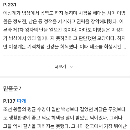
때문이었다. (…) 이때 인종은 국상을 치르는 중이었다. 그 때문에
P.231
빈전을 지키며 제대로 식사를 하지 않았고, 몸이 몹시 쇠약해져
이성계가 병상에서 꼼짝도 하지 못하며 사경을 헤매는 사이 이방
있었다. 이를 염려하여 모든 신하들이 건강을 돌볼 것을 요청했으
원은 정도전, 남은 등 정적을 제거하고 권력을 장악해버렸다. 이
나 인종은 듣지 않았다. 도리에 얽매여 건강을 돌보지 않은 것이
른바 제1차 왕자의 난을 일으킨 것이다. 아마도 이방원은 이성계
다.
가 병상에서 영영 일어나지 못하리라고 판단했던 모양이다. 하지
만 이성계는 기적처럼 건강을 회복했다. 이때 태조를 회생시킨 인
물이 바로 양홍달이었다.
더보기
밑줄긋기
P.137
따개
조선 왕들의 평균 수명이 일반 백성보다 길었던 까닭은 무엇보다
도 생활환경이 좋고 의료 혜택을 많이 받았던 덕이었다. 그러나
그들 역시 질병을 피하지는 못했다. 그나마 전국에서 가장 뛰어난