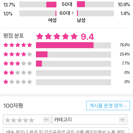
50대
10.9%
13.7%
춰 우리 역사의 새로운 얼굴을 조명했다. 마음의 병인 심열증에
60대
1.4%
1.0%
시달린 왕들, 의료사고로 사망한 효종과 찰밥이 목에 걸려 죽은
여성
남성
선조 등 구중궁궐의 사연부터 감기에 걸렸을 때 꼭 지켜야 할 금
기 사항, 신비의 약재 흡독석 등 민간의 대증요법과 생활상까지
9.4
평점 분포
조선의 생로병사 풍속도를 생생하게 그렸다. “왕은 격무와 스트
76.9%
레스에 시달려 장수하지 못했다?” “문종은 원래부터 병약했다?”
15.4%
“조선 왕실에는 종기 인자가 있었다?” 등 세간의 오해도 바로잡
7.7%
는다. 부자병 소갈증, 거리 두기의 원조 천연두, 악병의 대명사 나
0%
병… 조선인들은 보이지 않는 위협에서 어떻게 살아남았을까? 그
0%
들의 끈질긴 질병 투쟁기를 만난다 오늘날 한국인의 기대 수명은
80세가 넘는다. 그러나 조선시대에는 사람이 80세 이상 산다는
것은 상상하기 어려운 일이었다. 조선의 평균 수명은 기껏해야 3
100자평
게시물 운영 원칙
0대 중반에 불과했고, 장수의 기준은 고작 환갑을 넘기는 것이었
카테고리
다. 현대 의학으로는 간단하게 치료하는 질병이 조선시대에는 공
포의 병마로 인식되었다. 지금이야 간단한 외과 시술로 제거할 수