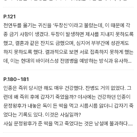
은 전염성이 강했기 때문에 집단생활을 하는 곳에서는 금세 퍼졌
고, 환경까지 열악하다면 상황은 더욱 악화될 수밖에 없었다. 환
P.121
경이 열악하고 집단생활을 하는 대표적인 곳이 바로 감옥이었다.
천연두를 옮기는 귀신을 ‘두창신’이라고 불렀는데, 이 때문에 각
그런 까닭에 감옥에 염병이 퍼지는 경우가 잦았다.
종 금기 사항이 생겼다. 두창이 발생하면 제사를 지내지 못하도록
했고, 결혼과 같은 잔치도 금했으며, 심지어 부부간에 성관계도
하지 못하도록 했다. 결과적으로 보면 서로 접촉하지 못하게 했는
데, 이는 현대의 바이러스성 전염병을 예방하는 방식과 유사하다.
제사든 잔치든 부부관계든 모두 접촉이 일어나는 일이므로 접촉
을 막기 위해 이런 금기 사항을 둔 것으로 보인다. 요즘 말로 하면
P.180~181
강력한 ‘사회적 거리 두기’를 실시했던 셈이다.
인종은 즉위 당시만 해도 매우 건강했다. 잔병도 거의 없었다. 그
런데 왜 즉위 후에 갑자기 죽었을까? 야사에는 건강하던 인종이
문정왕후가 내놓은 독이 든 떡을 먹고 시름시름 앓더니 갑자기 죽
었다는 기록도 있다. 이것은 사실일까?
사실 문정왕후가 준 떡을 먹고 죽었다는 것은 낭설에 불과하다.
건강하던 인종이 병을 얻은 것은 누구 탓도 아닌 바로 인종 자신