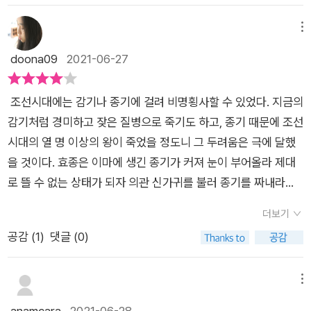
을 앓다가 생을 마감했는지 《조선왕조실록》에조차 전하지 않는
전의감, 실질적 수장이 어의인 왕실 전담 병원 내의원, 서민 의료
마도 김점의 아이는 단순한 감기가 아니라 독감이었을지도 모른
다.  조선 최초의 백신은 누가, 어떻게 도입했을까? 18세기 말에
전담 병원 혜민서, 행려병자 수용시설 활인서 등 조선의 의료 체
메뉴
다. 흔히 중풍(中風)으로 불리는 뇌졸중(腦卒中)은 조선시대나
이르러서야 천연두 예방접종법인 종두법이 처음으로 조선에 도
계와 의료 시설을 소개합니다.의녀에 대해서도 이번에 제대로 알
doona09
2021-06-27
지금이나 참으로 어려운 병이다. 예나 지금이나 중풍에 걸리면,
입되었다. 그 주인공은 바로 정약용이다. 그는 자신의 의서 《마과
게 되었어요. 여자로만 구성된 의사 집단인 의녀를 어떻게 양성하
‘풍 맞았다’는 표현을 한다. 그 당시 중풍은 누워 있다가 죽는 병
회통》에 인두종법(人痘種法)을 소개했다. 이는 천연두를 앓는
고, 어떤 일들을 했는지 알 수 있었습니다. 드라마로 익숙한 조선
으로 여겼다. 현대 의학에선 재활치료를 통해 기능회복을 도와주
조선시대에는 감기나 종기에 걸려 비명횡사할 수 있었다. 지금의
사람에게서 두즙(痘汁), 즉 진물을 취하여 인체에 주입하는 방법
시대 대표 어의녀 대장금은 무려 20여 년 동안 어의녀를 지낸 대
지만, 그 당시엔 오직 침과 한약뿐이었을 것이다. 그래서 그 당시
감기처럼 경미하고 잦은 질병으로 죽기도 하고, 종기 때문에 조선
이다. 소의 두즙을 접종하는 우두종법(牛痘種法)도 함께 기술했
단한 인물이었지요. 조선의 의녀들은 당시 여자 경찰 역할, 죄인
에 중풍을 앓다가 회복하면 죽을병에 걸린 사람이 소생한 것처럼
시대의 열 명 이상의 왕이 죽었을 정도니 그 두려움은 극에 달했
는데, 인두종법에 비해 훨씬 안전하지만 서양에서 들어왔다는 이
들의 건강 관리는 물론이고 왕이 밤에 궁궐 바깥에서 거동할 때
신기하게 생각했다. 조선 왕들의 죽음을 ‘독살’로 연결시켜 책을
을 것이다. 효종은 이마에 생긴 종기가 커져 눈이 부어올라 제대
유로 배척되어 본격적으로 시행되지 못했다. 이후 한동안 종두법
횃불 드는 역할 등 온갖 잡다한 일을 수행했었다고 합니다.그나저
쓴 저자도 있다. 이 책의 저자도 조선 왕들의 질병과 죽음을 주목
로 뜰 수 없는 상태가 되자 의관 신가귀를 불러 종기를 짜내라고
이 중단되었다가 1876년 강화도조약에 따른 개항 이후 지석영에
나 조선 시대에도 찜질방이 있었다는 사실! 지금의 찜질방과 유사
한다. 조선을 건국한 태조 이성계는 별다른 지병을 앓지 않았던
했으나, 피가 멈추지 않아 41세에 사망했다. ​예종은 어릴 때부터
의해 널리 퍼져, 천연두 극복의 시금석을 마련하게 되었다.
한 한증소에서 땀을 내면 병이 나으리라는 생각에 병이 심하고 기
더보기
덕에 74세까지 장수를 누렸다고 한다. 지금 식으로 계산하면 10
몸이 허약했다. 창진이라는 부스럼과 발진을 일으키는 병을 크게
운이 약한 환자들이 사망하는 경우가 비일비재했었다고 하네요.
공감 (
1
)
댓글 (0)
0세가 넘지 않았을까? 조선 역사상 70세를 넘긴 인물은 태조와
앓았고 족질이라는 발에 병도 있어 고생했다. 하지만 왕에 오른
이후 한증소는 사라지고 민간에서 한증막이라는 이름으로 명맥
영조뿐이었다. 조선 왕 27명 중에 지병이 없었던 왕은 이들 두 사
직후 걸린 감기는 1년여를 낳지 않고 이어지다 2개월 후 사망했
이 유지되었으니 한증막이라는 이름은 익숙하지요?최근 한국인
람에 한정된다. 나머지 인물들은 모두 지병으로 고생이 심했다.
다. 감기를 앓다가 돌연사 한 예종의 죽음은 지금까지도 미스터리
메뉴
기대 수명은 83.3세이지만, 조선시대 기대 수명은 50대에 수명
많은 사례 중 광해군 이야기가 시선을 끈다. 광해군은 34세에 왕
로 남아 있다고 한다. ​어렸을 때부터 병마와 싸웠던 조선시대 종
anamcara
2021-06-28