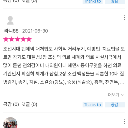
공감 (
0
)
댓글 (0)
다양한 주제로 역사에 접근하다 보면, 이미 알고 있던 국한적인
의사들의 처방에 많이 활용되는 동양의학을 대표하는 <동의보감
힌 10대 질병’중, <세종과 황희를 평생 괴롭힌 종기>에서 _소갈
지식에서 한층 발전하여 역사를 더 깊이 이해하게 된다. 최근에
> 등을 만날 수 있습니다.조선인들의 질병에 대한 끈질긴 투쟁의
증은 대개 양반이나 왕실에서 자주 발생하는 병증이었다. 흔히 잘
조선 왕들의 사사로운 이야기를 통해 살벌했던 불화의 순간을 엿
메뉴
역사를 조명하기 위해 쓴 <메디컬 조선>. 조선인들의 값진 투쟁
먹어서 걸리는 병이라고 해서 ‘부자병’이라고 부르기도 했다._p9
본 <조선 갈등사>를 참 재밌게 읽었음. 그렇다면 이번 주제는?
라니88
2021-06-30
이 담긴 조선 의학사를 통해 우리가 미처 알지 못했던 조선의 새
6 ‘조선 백성을 괴롭힌 10대 질병’중, <부자들이 가장 무서워하
조선 시대의 의료 이야기다. 우리가 몰랐던 조선의 질병과 의료,
로운 이야기들을 만날 수 있는 자리입니다.​- 출판사로부터 도서
던 소갈증>에서 _문종의 재위 기간은 2년 4개월에 불과하다. 그
명의 이야기를 속 시원히 알려주는 『메디컬 조선』! 목차부터 눈길
를 제공받았습니다 -
런 까닭에 세간에선 문종이 원래부터 병약하여 왕위에 오래 있지
조선시대 팬데믹 대처법도 사회적 거리두기, 예방법 치료법을 모
을 사로잡더니, 역사책이라고 믿기지 않을 만큼 가독성이 좋아 책
못했다고 알고 있다. 하지만 이는 잘못 알려진 내용이다. 사실 문
르면 감기도 대질병.1장 조선의 의료 체계와 의료 시설사극에서
장이 술술 넘어간다. 아니, 무슨 역사책이 이렇게 재미있담? 조
종은 그다지 병약한 몸도 아니었고, 잔병치레도 별로 없었다. 문
많이 듣던 전의감이니 내의원이니 혜민서등이무엇을 하던 의료
선 시대를 배경으로 한 사극을 너무 재밌게 본 탓일까? 그 시절의
종을 괴롭힌 유일한 병마는 종기였다._p148 '조선 왕들의 질병과
기관인지 확실히 체계가 잡힘.2장 조선 백성들을 괴롭힌 10대 질
질병과 의료란 주제 앞에서 고작 생각나는 게 허준과 대장금이라
죽음‘중, <종기를 등한시하다 허망하게 급사한 문종>에서 _전명
병감기, 종기, 치질, 소갈증(당뇨), 중풍(뇌졸증), 홍역, 천연두, 학
니. 참 단순하구나... 이 책은 그런 단순(무식)함이란 우물에서 우
춘이 입궐하여 성종의 종기를 살펴보니, 단순한 종기가 아니었
질(말라리아), 염병(장티푸스), 나병(한센병).몇가지는 예방, 치
리를 꺼내 줄 구원의 동아줄이다. 조선의 의료 체계와 의료 시설,
더보기
다. 그래서 전명춘은 이런 말을 한다.“배꼽 밑에 적취는 참으로
료가 가능해졌지만몇가지는 지금도 흔한 병이다.3장 조선 왕들
조선 백성을 괴롭힌 10대 질병, 조선 왕들의 질병과 죽음, 조선을
공감 (
0
)
댓글 (0)
종기이니, 종기를 다스리는 약을 써야 할 것입니다.”적취는 몸 안
의 질병과 죽음당시 최고의 의료 환경이었을텐데왕들의 온갖 질
풍미한 명의, 조선 의학의 초석이 된 의서. 어쩜 이렇게 궁금하고
에 생긴 덩어리로 적과 취의 결합인데, 적이란 오장에 생긴 덩어
병에 고통 받았고 대부분 단명했다.수명이 짧았던 시대였다지만
중요한 요점만 쏙쏙 골라 담았는지! 조선 시대에는 13일 이상 지
리를 말하고, 취는 육부에 생긴 덩어리를 말한다. 그런데 오장육
역시 스트레스가 만병의 근원?4장 조선을 풍미한 명의드라마로
메뉴
속하는 감기를 '과경'이라 부르며 다들 몹시 두려워했다고 한다.