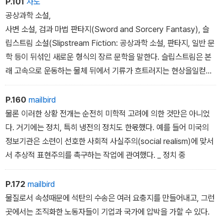
P.101
자도
공상과학 소설,
사변 소설, 검과 마법 판타지(Sword and Sorcery Fantasy), 슬
립스트림 소설(Slipstream Fiction: 공상과학 소설, 판타지, 일반 문
학 등이 뒤섞인 새로운 형식의 장르 문학을 말한다. 슬립스트림은 본
래 고속으로 운동하는 물체 뒤에서 기류가 흐트러지는 현상을일컫는
다-옮긴이), 이 모든 것은 ‘경이로운 이야기(wonder tale)‘라는 동일
한우산 아래 놓여 있다. ˝
P.160
mailbird
물론 이러한 상황 전개는 순전히 미학적 고려에 의한 것만은 아니었
다. 거기에는 정치, 특히 냉전의 정치도 한몫했다. 예를 들어 미국의
정보기관은 소련이 선호한 사회적 사실주의(social realism)에 맞서
서 추상적 표현주의를 촉구하는 작업에 관여했다. _ 정치 중
P.172
mailbird
물질로서 속성때문에 석탄의 수송은 여러 요충지를 만들어내고, 그런
곳에서는 조직화한 노동자들이 기업과 국가에 압박을 가할 수 있다.