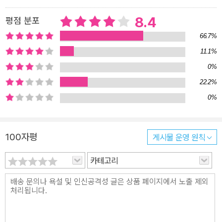
맞는 말이다. 100년에 한 번 일어날까 말까 한 폭풍우나 기이한 토네
8.4
평점 분포
이도는 오늘날 우리가 생각하는 주류 문학으로서 소설이 다루기에는
66.7%
결코 일어날 수 없을 것 같은 사건인 것이다. 따라서 그런 기후 사건은
11.1%
저절로 판타지 소설, 공상 과학 소설 혹은 기후 소설(cli-fi) 같은 장르
0%
소설의 몫으로 넘어간다. 이처럼 1부는 진지한 문학이 기후변화를 제
대로 다루지 못하는 현상을 조명한다. 그런데 일반 독자에게 호소하
22.2%
기에는 내용이 다소 문학 이론적이다. 하지만 2부와 3부에서 논의를
0%
역사와 정치 분야로 확장하면서 한층 더 보편적인 설득력을 얻는다.
역사에 관한 글쓰기에서도 기후 위기는 이따금 지나치게 단순화되곤
100자평
게시물 운영 원칙
한다. 2부에서 저자는 탄소 경제의 세계사는 더러 직관에 반할뿐더러
모순적인 수많은 요소들과 뒤엉킨 복잡한 서사이기도 하다는 것을 보
카테고리
여준다. 특히 비서구인의 관점에서 화석 연료와 세계사의 관계를 조
망한 점, 아시아가 기후변화의 주인공이자 피해자이면서 방조자이기
도 하다고 밝힌 점 등에서 2부의 논의는 단연 두드러진다. 저자는 3부
에서 문학과 마찬가지로 공적 영역인 정치 역시 집단적 실천의 장이
라기보다 개인적인 도덕적 심판의 장으로 달라졌다고 진단한다. 하지