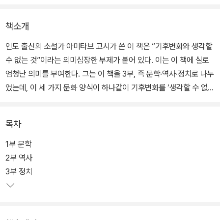
책소개
인도 출신의 소설가 아미타브 고시가 쓴 이 책은 “기후변화와 생각할
수 없는 것”이라는 의미심장한 부제가 붙어 있다. 이는 이 책에 실로
엄청난 의미를 부여한다. 그는 이 책을 3부, 즉 문학·역사·정치로 나누
었는데, 이 세 가지 문화 양식이 하나같이 기후변화를 ‘생각할 수 없는
것’으로 간주함으로써 그것이 야기하는 위험을 보지 못 하도록 가로
막는 가정들을 공유하고 있다고 주장한다.
목차
따라서 기후 위기는 문화의 위기이자 상상력의 위기라는 것이다. 그
1부 문학
는 이 책에서 아직껏 다른 시대를 위해 주조된 녹슨 무기로 무장한 인
2부 역사
문학과 인문과학을 향해 새로운 시대, 새로운 위기에 대처하는 새로
3부 정치
운 방안을 고민하도록 촉구한다. 그 해법은 세계적 차원의 집단적 실
천과 인간 존재를 새롭게 그리는 우리의 상상력 복원에 있다고 본다.