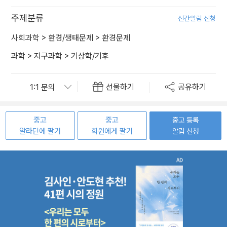
주제분류
신간알림 신청
사회과학
>
환경/생태문제
>
환경문제
과학
>
지구과학
>
기상학/기후
선물하기
공유하기
중고
중고
중고 등록
알라딘에 팔기
회원에게 팔기
알림 신청