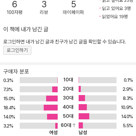
읽고 싶어요 25명
6
3
5
의》와 이 책 《대혼란의 시대》다. 전자는 ‘환경인문학’의 고전으로 자
읽고 있어요 3명
100자평
리뷰
마이페이퍼
리매김한 역작이다. 롭 닉슨은 이 책에서 “글로벌 사우스에서 살아가
읽었어요 19명
는 빈자의 환경주의에 천착한 일군의 작가/활동가를 조명하고, 그들
이 책에 내가 남긴 글
이 주목한 느린 폭력의 사례들을 제시한다. 더불어 초국가적 관점에
로그인하면 내가 남긴 글과 친구가 남긴 글을 확인할 수 있습니다.
서 환경 정의 문헌을 검토해 환경 저술을 지배하고 있는 국가적·지역
적 접근법의 한계를 이해하고자 한다.” 기후변화라는 전 지구적 위기
로그인하기
를 비서구적 관점에서 담아낸 독보적인 《대혼란의 시대》도 환경 불평
등을 다룬다는 점에서 《느린 폭력과 빈자의 환경주의》와 일치한다.
구매자 분포
《대혼란의 시대》에서 저자는 “우리는 정말로 ‘대혼란의 시대’를 살아
10대
0.1%
0.3%
가고 있는가?” 하고 묻는다. 고시는 미래 세대는 당연히 그렇게 여길
20대
2.9%
7.3%
거라고 말한다. 그렇지 않고서는 우리 시대의 문화가 지구 온난화에
30대
8.3%
15.0%
맞서는 데 실패한 사실을 설명할 수 없다는 것이다. 이 책에서 그는 기
40대
10.9%
18.4%
후변화의 규모와 위력을 파악하지 못하는 우리의 무능을 문학·역사·
50대
14.0%
14.0%
정치 차원에서 탐구한다. 저자의 주장에 따르면 오늘날 볼 수 있는 기
60대
5.5%
3.2%
후 사건들은 전례가 없는 특성 탓에 우리의 사고 체계나 상상 형식과
여성
남성
유별나다 할 정도로 불화한다. 이는 특히 진지한 문학 소설에 딱 들어