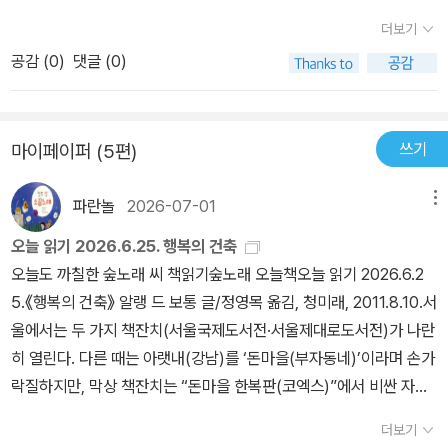
곳에서는 조직화한 노동자들이 기업과 국가에 압박을 가할 수 있다.
도에 의해 충족되는 욕구 유형이 무엇인지 물어야 한다. 만약 소설가
더보기
하지만 이는 노동력 집중을 필요로 하지 않고 송유관을 통해 흐르는
인 내가 등장인물을 묘사하는 요소로서 상표명을 사용하기로 결정한
공감 (
0
)
댓글 (0)
석유에는 해당하지 않는다. 이것이 정확히영미의 정치 엘리트들이 제
다면, 나는 스스로에게 이것이 나를 어느 정도로까지 시장의 조작에
1차 세계대전 이후 석탄 대신 석유를 쓰도록장려하기 시작한 이유다.
가담하도록 만드는지 물어야 하지 않을까? 내가 생각하고 싶어 한 바
_ 정치 중- P172
와 달리 삶은 논리가 이끌어가지 않는다는 것을 말이다. 그보다 삶은
쓰기
마이페이퍼 (5편)
습관적인 행동이라는 관성의 지배를 받는다. 이는 정말이지 대다수
인간의 조건이다. 이 때문에 우리에게 요청되는 변화를 만들어내는
파란놀
2026-07-01
메뉴
일이 개체로서 개인 각자에게 맡겨진다면, 우리 가운데 지구 온난화
오늘 읽기 2026.6.25. 행복의 건축
에 제대로 적응할 수 있는 이는 거의 없을 것이다. 정확히 거의 미친
오늘도 까칠한 숲노래 씨 책읽기숲노래 오늘책오늘 읽기 2026.6.2
것처럼 보이는 강박적이고 편집적인 사람들만이 스스로 뿌리째 변화
5.《행복의 건축》 알랭 드 보통 글/정영목 옮김, 청미래, 2011.8.10.서
하고 올바르게 준비할 수 있다. 인류세의 지구는 바로 도무지 상상하
울에서는 두 가지 책잔치(서울국제도서전·서울제대로도서전)가 나란
기 힘들 만큼 광대한 힘이 좌우하는, 피할 수 없는 집요한 연속성(co
히 열린다. 다른 때는 아랫내(강남)를 ‘돈마을(부자동네)’이라며 손가
ntinuities)의 세계다. 순다르반스를 침범하는 물이 마이애미 해변도
락질하지만, 막상 책잔치는 “돈마을 한복판(코엑스)”에서 비싼 자리
덮친다. 페루뿐 아니라 중국에서도 사막 지역이 점차 넓어진다. 미국
값을 치르면서 한다. 게다가 책마을 사람들 목소리를 고루 담는 길마
텍사스주나 캐나다에서처럼 오스트레일리아에서도 산불이 점차 잦아
더보기
저 없는 채 올해에도 후다닥 몰아친다. 모든 책을 누구나 누리고 만나
지고 거세진다. 역사 아시아 인구의 취약성은 그들이 지구 온난화에