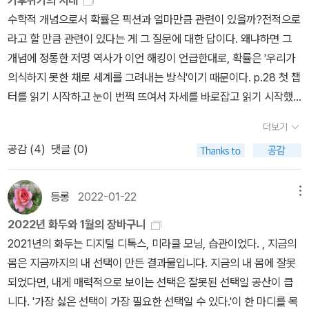
기후위기의 시대
(최종규). 낱말책과 노래를 쓴다. 숲을 품은 시골에서 산다. 살림을 짓
될 필요는 없다. 픽션―소설뿐 아니라 서사시와 신화까지 포괄한다
수학적 개념으로서 확률은 픽션과 얼마만큼 관련이 있을까?전적으로
는 하루를 가꾼다. 《열두 달 소꿉노래》, 《풀꽃나무 들숲노래 동시 따
―이 할 수 있는 일이란 가정법으로 세상에 접근하는 것, 세상을 마치
라고 할 만큼 관련이 있다는 게 그 질문에 대한 답이다. 왜냐하면 그
라쓰기》, 《새로 쓰는 말밑 꾸러미 사전》, 《미래세대를 위한 우리말과
그것이 아닌 다른 어떤 것인 양(as if) 그려내는 노력이다. 다시 말해,
개념에 정통한 저명 역사가 이언 해킹이 언급한대로, 확률은 '우리가
문해력》, 《들꽃내음 따라 걷다가 작은책집을 보았습니다》, 《우리말
대체할 수 없는 픽션의 빼어난 능력은 바로 여러 가능성을 상상해보
의식하지 못한 채로 세계를 그려내는 방식'이기 때문이다. p.28 첫 챕
꽃》, 《쉬운 말이 평화》, 《곁말》, 《책숲마실》, 《우리말 수수께끼 동
는 능력이다. 다른 형태의 인간 생존을 상상해보는 것이야말로 정확
터를 읽기 시작하고 눈이 번쩍 뜨여서 자세를 바로잡고 읽기 시작했
시》, 《시골에서 살림 짓는 즐거움》, 《이오덕 마음 읽기》를 썼다. blo
히 기후 위기가 제기하는 과제다. 기후 위기는 세계를 오직 있는 그대
다. 이 책 굉장히 흥미로운데, 이 저자는 소설가이자 사회인류학자, 영
더보기
g.naver.com/hbooklove+[속보] 현대차 노조, 파업 투표 가
로만 받아들이면 끝내 집단적 자멸로 치닫게 된다는 것을 우리에게
문학자다. 기후위기를 다루는 책의 첫 챕터 제목이 왜 문학인지 이해
공감 (
4
)
댓글 (0)
결…'순이익 30% 성과급', '신규 충원'https://n.news.naver.com/
똑똑히 보여주기 때문이다. 따라서 우리는 그 대신 세계가 어떻게 될
를 못한 상태에서 읽어내려가다가 깊이 납득한 것이다. 기후위기가
mnews/article/002/0002446129?sid=102“순이익 30% 성과
가능성이 있는지 상상해볼 필요가 있다. 하지만 기후변화와 관련한
왜 문학의 소재가 되기 어려운지를 설명하기 위해 처음에는 이상 기
급 달라” 현대차 노조, 파업안 가결https://n.news.naver.com/m
다른 수많은 불가사의처럼 이 과제 역시 그에 답하는 데 가장 적절한
후의 이야기를 꺼내고, 이후 문학의 패러다임을 설명하고, 문학 뿐 아
등롱
2022-01-22
메뉴
news/article/023/0003983867?sid=101‘30% 성과급 요구’
상상의 형식―즉 픽션―이 꽤나 다른 방향으로 선회한 바로 그 시기
니라 과학에도 영향을 미치는 근대적 세계관을 설명한 후 마침내 기
2022년 화두와 1월의 장바구니
현대차 노조, 파업 찬반투표 가결https://n.news.naver.com/mne
에 우리 앞에 나타난 것 같다.
후위기로 접근하고 있다. 아미타브 고시는 예술은 예술가 개인의 예
2021년의 화두는 디지털 디톡스, 미라클 모닝, 습관이었다. , 지금의
ws/article/020/0003729187?sid=102'오빠라 불러'…여성소방
술성, 과학은 사실과 논리에 근거한 진리처럼 여겨지기 쉽지만 예술
몸은 지금까지의 내 선택이 만든 결과물입니다. 지금의 내 몸에 잘못
관 생전 15개월, 24번 회식지옥https://n.news.naver.com/articl
도 과학도 결국은 세계관에서 벗어날 수가 없는 것임을 보여준다. 내
되었다면, 내게 매력적으로 보이는 선택은 잘못된 선택일 공산이 큽
e/003/0014026092[단독] 위철환 대행, '차량 2부제' 꼼수 회피…
러티브란 본질적으로 어느 면에서 나머지와 다르거나 그로부터 두드
니다. '가장 싫은 선택이 가장 필요한 선택일 수 있다.'이 한 마디를 목
홀수날 출근 땐 사무차장 관용차 이용https://n.news.naver.com/