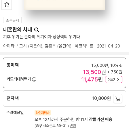
소득공제
대혼란의 시대
기후 위기는 문화의 위기이자 상상력의 위기다
아미타브 고시
(지은이),
김홍옥
(옮긴이)
에코리브르
2021-04-20
종이책
15,000
원,
10%
13,500
원
+ 750원
11,475
원
카드최대혜택가
더보기
전자책
10,800
원
수령예상일
양탄자배송
오후 12시까지 주문하면 밤 11시
잠들기전 배송
(중구 서소문로 89-31 )
변경