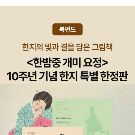
역시 대혼란의 시대 외에는 구해보는 게 쉽지 않고, 번역되지 않은 책
늘 스스로가 더없이 분명하게 우리 것이라 여겨온 요소- 의지·사고·지
운동을 한다는 건 30년 넘는 시간동안 계속해서 주입받아온 수치심
도 많다. 소금 도시 너무 읽어보고 싶은데 읽을 수가 없어서 안타깝
각과 관련한 능력 - 를 공유하는 온갖 유의 존재에 둘러싸여 있다는
을 처음으로 이겨본 거였다. 처음으로 운동이 내 삶에 그렇게 들어왔
네!! 중국의 석탄, 유정 이야기도 흥미롭지만 버마(=미얀마)의 석유
사실을 의식하게 해준 것이다. 그것 말고 달리 어떻게 지난 10년 동안
고, 우당탕탕 허둥지둥 형편없이 낮은 기록으로 자신의 몸을 알아가
채굴 이야기도 대단히 흥미로운데, 내가 얼마나 동남아시아에 무지한
인문학 및 다양한 학문 영역에서 비인간에 대한 관심이 급증한 현상
면서 함께 살고 있다. 그런데, 이렇게 뒤늦게 받아들인 게 아니라 운동
지 새삼 깨닫다. 서구권 외에 돌려지는 동양권에 대한 시선이 중국과
을 설명할 수 있겠는가? 즉 그것 말고 달리 어떻게 범심론(別心論:
이 항상 삶에 같이 있던 사람은 대체 어떤 느낌일까? 도무지 상상이
일본에만 머물고 있다는 것을 깨닫고, 그 외의 나라들에 대해서는 정
만물에 마음이 있다.는 생각 - 옮긴이)에 새롭게 관심이 생기고, 앨프
잘 안된다. [대혼란의 시대]기후 위기에 관심사가 생겨서 담았고, 관
말 아무것도 모르는 것이다. 동남아시아의 근대성 이야기하면 너무나
리드 노스 화이트헤드(Alfred North Whitehead, 1861~1947: 영
련해서 구입한 책이 [지구를 위한다는 착각]이다. 기후 위기는 거시적
자연스럽게 제국주의 역시 따라나와야지. 그 이야기도 빼놓지 않는
국의 철학자이자 수학자-옮긴이)의 형이상학, 사물 지향적 존재론,
인 이야기이기 때문에 내가 너무 모르고 있다는 느낌.도서관에서 우
다. 저자가 언급하는 책들을 다 읽을 수 있으면 참 좋겠는데, 아쉬
행위자 연결망 이론(actor-network theory), 뉴 애니멀리즘(new
연히 접해서 읽은 [내일 날씨, 어떻습니까?]를 통해서 기상학, 그리고
워. 3부는 정치적인 측면에서의 기후위기를 다룬다. 기후 위기를 강
animalism)의 중요성이 부상하는 현상을 설명할 수 있겠는가? 이러
기후위기에 관련한 과학의 발전과 연구에 대해서 호기심이 생겼다.
조하기 위해 결국 사람들의 도덕심에 호소하고 있다는 이야기가 나오
한 새로운 인식의 타이밍은 그저 우연일까? 혹은 그 동시 발생(sync
[트라우마]는 최근 트위터에서 후기를 좀 보다가 다락방님도 추천을
고. 기후변화의 공적 정치는 그 자체로 도덕적, 정치적인 것이 어떻게
hronicity)은 인간의 사고 과정에 그들 자신을 끼워 넣을 수 있는 능
하셨기에 장바구니에 담음. 그리고, [동네에서 만난 새]. 유튜브 새덕
해서 마비상태에 이를 수 있는지 보여주는 예다. 최근에 수많은 활동
력을 지닌 독립체들이 숲과 같은 세계에 존재한다는 것을 말해주는
후 채널을 보면서 하늘과 새들을 보는 즐거움을 조금이나마 엿보게
가와 관심있는 사람들은 기후변화를 도덕적 이슈로 규정하기 시작했
가? 47 4. 2005년 7월 26일에 뭄바이에서 살아가는 수백만 시민
됐다. 원래도 토리빵 보면서 직박구리의 부숭부숭한 머리, 아씨처럼
다. [...] 다른 모든 민주적 통치자원이 동나고 오직 그 찌꺼기인 '도
에게는 삶이 결코 이전과 같아질 수 없다는 사실이 명확해졌다. 이례
고운 콩새의 외모와는 달리 무시무시한 식욕 같은 걸 보며 즐거워했
덕'만 남은 듯한 형국이다. 기후변화 이슈에 대한 이러한 틀 지우기는
적인 폭우가 마침내 오랫동안 널리 만연한 통설, 즉 비이는 그 어떤 유
었는데, 더이상 출간이 안되어서 너무 슬펐다. 책이 너무 즐거워보여