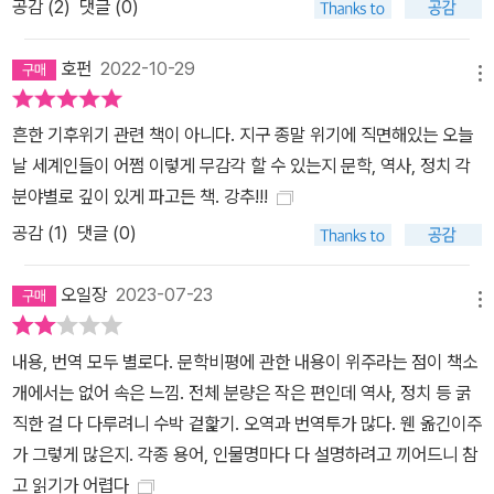
공감 (
2
)
댓글 (0)
제국주의가 기후변화에 주는 함의를 도외시한 점, 석탄이 석유보다
노동자들의 연대에 기여함으로써 그들의 정치의식을 한껏 드높였다
호펀
2022-10-29
메뉴
는 점 등이 그러한 예다. 고시는 또한 역사적으로 인도와 중국의 경제
발전이 억제됨으로써 의도치는 않았지만 전 세계의 탄소 배출량 증가
흔한 기후위기 관련 책이 아니다. 지구 종말 위기에 직면해있는 오늘
세가―만약 그렇지 않았을 경우에 비해―한층 늦춰진 현상을 상기시
날 세계인들이 어쩜 이렇게 무감각 할 수 있는지 문학, 역사, 정치 각
킨다. 이미 우리 앞에 와 있는 새로운 시대로 나아갈 준비를 하는 아시
분야별로 깊이 있게 파고든 책. 강추!!!
아(특히 남아시아)에 주어진 숙제가 무엇인지에 대한 저자의 진단은
공감 (
1
)
댓글 (0)
주목할 만하다. 그는 2부에서 “그 어떤 기후 전략도 아시아에서 효과
를 보고 수많은 아시아인이 그것을 채택하지 않는 한 전 세계적으로
오일장
2023-07-23
효력을 발휘할 수 없다”고 말한다. 전 지구적 위기를 서구적 관점에서
메뉴
만 이해하려 하면 안 된다는 측면에서 비서구적 관점을 담아낸 이 책
내용, 번역 모두 별로다. 문학비평에 관한 내용이 위주라는 점이 책소
은 우리의 시야를 넓혀주는 소중하고도 독보적인 저서다. 저자의 결
개에서는 없어 속은 느낌. 전체 분량은 작은 편인데 역사, 정치 등 굵
론과 견해를 달리하는 부분도 있을 테다. 하지만 그가 마지막 문단에
직한 걸 다 다루려니 수박 겉핥기. 오역과 번역투가 많다. 웬 옮긴이주
서 전하는 메시지에는 이견이 없을 것이다. “실천을 위한 투쟁은 분명
가 그렇게 많은지. 각종 용어, 인물명마다 다 설명하려고 끼어드니 참
지난하고 벅찰 것이며, 그 투쟁을 통해 무엇을 성취하든 기후변화로
고 읽기가 어렵다
인한 몇몇 심각하고 파괴적인 결과는 돌이키기에 이미 너무 늦을 것