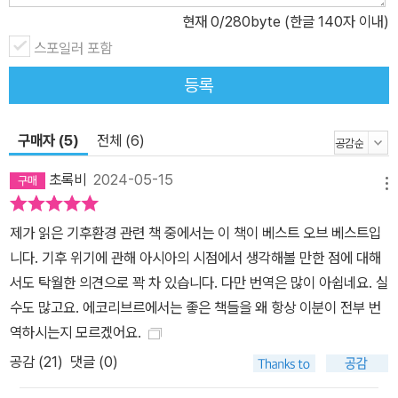
현재
0
/280byte (한글 140자 이내)
만 소설도 정치도 개인의 도덕적 모험으로만 시계를 좁히면 커다란
대가를 치르게 된다고 지적한다. 기후변화의 규모는 더없이 방대하므
스포일러 포함
로 집단적 결정을 내리고 그를 행동화하지 않으면 개인의 선택은 거
등록
의 무용지물이라는 것이다. 저자는 개별화한 상상의 세계에서 벗어나
는 방법을 찾아내야 한다며 이렇게 말한다. “소설이라는 프로젝트가
구매자 (5)
전체 (6)
굳이 세계를 있는 그대로 재생하는 식이 될 필요는 없다. 픽션―소설
뿐 아니라 서사시와 신화까지 포괄한다―이 할 수 있는 일이란 가정
초록비
2024-05-15
메뉴
법으로 세상에 접근하는 것, 세상을 마치 그것이 아닌 다른 어떤 것인
양(as if) 그려내는 노력이다. 다시 말해, 대체할 수 없는 픽션의 빼어
제가 읽은 기후환경 관련 책 중에서는 이 책이 베스트 오브 베스트입
난 능력은 바로 여러 가능성을 상상해보는 능력이다. 다른 형태의 인
니다. 기후 위기에 관해 아시아의 시점에서 생각해볼 만한 점에 대해
간 생존을 상상해보는 것이야말로 정확히 기후 위기가 제기하는 과제
서도 탁월한 의견으로 꽉 차 있습니다. 다만 번역은 많이 아쉽네요. 실
다. 기후 위기는 세계를 오직 있는 그대로만 받아들이면 끝내 집단적
수도 많고요. 에코리브르에서는 좋은 책들을 왜 항상 이분이 전부 번
자멸로 치닫게 된다는 것을 우리에게 똑똑히 보여주기 때문이다. 따
역하시는지 모르겠어요.
라서 우리는 그 대신 세계가 어떻게 될 가능성이 있는지 상상해볼 필
공감 (
21
)
댓글 (0)
요가 있다.” 하지만 기후변화가 “다른 모든 패를 능가하는 으뜸 패”임
에도 대중과 우리 지도자들은 대체로 그 이슈를 없는 것인 양 취급한