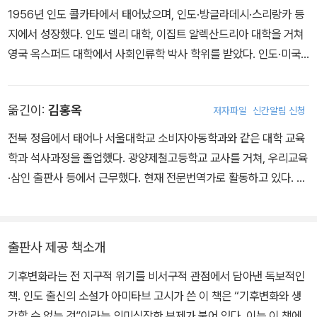
1956년 인도 콜카타에서 태어났으며, 인도·방글라데시·스리랑카 등
지에서 성장했다. 인도 델리 대학, 이집트 알렉산드리아 대학을 거쳐
영국 옥스퍼드 대학에서 사회인류학 박사 학위를 받았다. 인도·미국·
영국 등의 유수 대학에서 비교문학을 강의했으며, 현재는 인도와 미
국을 오가며 전업 작가로 활동하고 있다. 피카레스크 소설(악당 소설)
옮긴이:
김홍옥
저자파일
신간알림 신청
로 분류할 법한 첫 장편소설 《이성의 순환(The Circle of Reaso
n)》으로 메디치상을, 영국이 식민지 인도에서 철수한 때부터 한 인도
전북 정읍에서 태어나 서울대학교 소비자아동학과와 같은 대학 교육
인 가족과 영국인 가족의 뒤엉킨 역사를 다룬 서사적 내러티브 《섀도
학과 석사과정을 졸업했다. 광양제철고등학교 교사를 거쳐, 우리교육
라인스(The Shadow Lines)》로 인도의 권위 있는 문학상 샤히타
·삼인 출판사 등에서 근무했다. 현재 전문번역가로 활동하고 있다. 옮
아카데미상을, 의학 스릴러라 할 만한 《캘커타 염색체(The Calcutt
긴 책으로 《나의 어린 내담자》 《연기와 재》 《이윤을 향한 질주》 《그
a Chromosome)》로 아서C.클라크상을 수상했다. 고시의 문학적
린의 정신》 《자연의 악》 《총, 선, 펜》 《톱니바퀴와 괴물》 《유인원과
성취 중 백미는 《유리 궁전(The Glass Palace)》이다. 5년 동안 현
의 산책》 《육두구의 저주》 《우리편 편향》 《우리는 기후 변화에도 적
출판사 제공 책소개
장 취재와 치밀한 고증을 거친 이 작품은 제국주의 침략, 식민지 지배,
응할 것이다》 《행동의 전염》 《교사 역할 훈련》 《대혼란의 시대》 《느
양차 세계대전, 독립과 독재를 중심으로 인도와 미얀마의 역사적 격
기후변화라는 전 지구적 위기를 비서구적 관점에서 담아낸 독보적인
린 폭력과 빈자의 환경주의》 《잃어버린 숲》 《바다의 가장자리》 《우
동을 조명한 대서사시다. 영국에서만 50만 부 이상 팔린 초대형 베스
책. 인도 출신의 소설가 아미타브 고시가 쓴 이 책은 “기후변화와 생
리를 둘러싼 바다》 《지구 한계의 경계에서》 등이 있다.
트셀러로 그를 세계적 작가 반열에 올려놓은 이 책은 2001년 독일 프
각할 수 없는 것”이라는 의미심장한 부제가 붙어 있다. 이는 이 책에