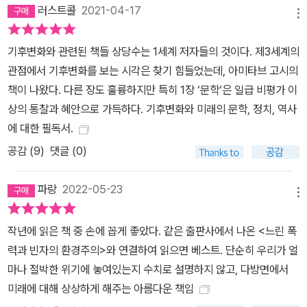
러스트콜
2021-04-17
다. 저자는 우리가 취하는 ‘부인론적’이고 ‘혼란한’ 마음가짐의 원인을
메뉴
탐구하며 산업화한 국가들이 한사코 인정하길 거부하는 진실에 대해
기후변화와 관련된 책들 상당수는 1세계 저자들의 것이다. 제3세계의
들려준다. 그리고 기후변화는 모두의 책임으로 누구도 그에 따른 비
관점에서 기후변화를 보는 시각은 찾기 힘들었는데, 아미타브 고시의
난에서 자유로울 수 없다고 지적한다. “기후 위기가 서구에서 탄소 경
책이 나왔다. 다른 장도 훌륭하지만 특히 1장 ‘문학‘은 일급 비평가 이
제를 발달시킨 방식 탓에 초래된 거야 어김없는 사실이지만, 그 문제
상의 통찰과 혜안으로 가득하다. 기후변화와 미래의 문학, 정치, 역사
가 수많은 상이한 측면을 지니고 있다는 것 또한 사실이다. 따라서 우
에 대한 필독서.
리는 기후 위기를 우리와는 완전히 동떨어진 ‘타자(他者)’가 야기한
공감 (
9
)
댓글 (0)
문제라고 여길 수 없다. ……인류가 발생시킨 기후변화는 종으로서 인
간 존재 자체가 빚어낸 의도치 않은 결과다. 상이한 인간 집단들이 더
파랑
2022-05-23
없이 다양한 방식으로 기후변화에 기여했음에도, 지구 온난화는 궁극
메뉴
적으로 오랜 기간에 걸쳐 모든 인간 행동이 이루어낸 총체적 결과물
이다. 지구에서 살다 간 모든 이는 인간이 이 행성의 지배 종이 되도록
작년에 읽은 책 중 손에 꼽게 좋았다. 같은 출판사에서 나온 <느린 폭
하는 데 일정한 역할을 담당해왔다. 그리고 그런 의미에서 모든 인간
력과 빈자의 환경주의>와 연결하여 읽으면 베스트. 단순히 우리가 얼
은 과거에 존재했든 지금 존재하든 오늘날의 기후변화에 기여하고 있
마나 절박한 위기에 놓여있는지 수치로 설명하지 않고, 다방면에서
다.” 이 책은 서구의 기후변화 논의에서는 흔히 접하기 어려운 신선한
미래에 대해 상상하게 해주는 아름다운 책임
내용을 다양하게 다루고 있다. 자본주의에 대한 비판에 치여 제국 및