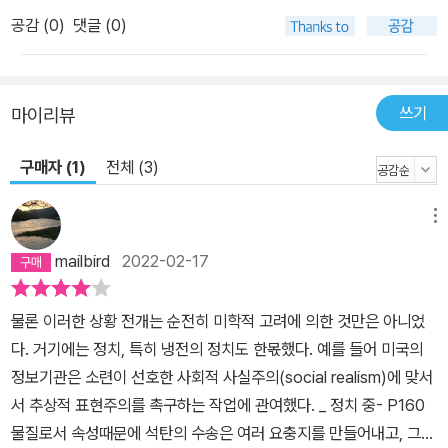
공감 (
0
)
댓글 (0)
이다. 하지만 나는 그러한 투쟁을 통해 이전 세대보다 더 밝은 눈으로
세상을 바라볼 줄 아는 세대가 출현하리라고 믿고 싶다. 또한 그들이
지금 인류가 빠져 있는 ‘대혼란’을 뛰어넘으리라고, 다른 비인간 존재
들과의 유대 관계를 재발견하게 되리라고, 마지막으로 이처럼 새롭고
쓰기
마이리뷰
도 유구한 전망을 달라진 예술과 문학 속에 담아내리라고 믿고 싶다.”
이 책은 그런 미래 세대의 출현을 앞당기기 위한 저자 나름의 분투다.
구매자 (1)
전체 (3)
문학 분명 삶을 변화시킬 가능성이 있는 위험에 눈감은 진지함의 개
념이란 상상하기 어렵다. 그리고 어떤 주제의 시급성이 그것을 진지
메뉴
하게 다루어야 할 기준이라면, 기후변화가 실제로 지구 미래에 어떤
mailbird
2022-02-17
의미를 지니는지 고려하는 것은 전 세계의 작가들이 깊이 고민해볼
주요 관심사여야 한다. 하지만 현실은 그와 거리가 멀다. 오늘날의 작
물론 이러한 상황 전개는 순전히 미학적 고려에 의한 것만은 아니었
가와 예술가들이 직면한 문제는 탄소 경제의 정치 문제에 그치는 게
다. 거기에는 정치, 특히 냉전의 정치도 한몫했다. 예를 들어 미국의
아니다. 그 상당수는 좀더 넓은 문화의 은폐에 연루되도록 만드는 우
정보기관은 소련이 선호한 사회적 사실주의(social realism)에 맞서
리의 관례나 방식과도 관련이 있다. 예를 들어보자. 만약 오늘날의 건
서 추상적 표현주의를 촉구하는 작업에 관여했다. _ 정치 중- P160
축 추세가 심지어 탄소 배출량이 급증하는 시기임에도 유리와 금속으
물질로서 속성때문에 석탄의 수송은 여러 요충지를 만들어내고, 그런
로 장식한 으리으리한 고층 빌딩을 선호한다면, 우리는 응당 이런 태