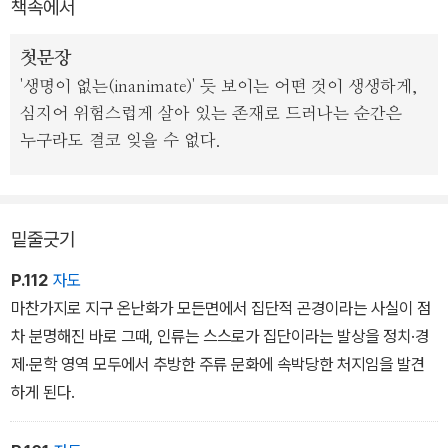
책속에서
기후변화라는 전 지구적 위기를 비서구적 관점에서 담아낸 독보적인
《대혼란의 시대》도 환경 불평등을 다룬다는 점에서 《느린 폭력과 빈
첫문장
자의 환경주의》와 일치한다. 《대혼란의 시대》에서 저자는 “우리는
'생명이 없는(inanimate)' 듯 보이는 어떤 것이 생생하게,
정말로 ‘대혼란의 시대’를 살아가고 있는가?” 하고 묻는다. 고시는 미
심지어 위험스럽게 살아 있는 존재로 드러나는 순간은
래 세대는 당연히 그렇게 여길 거라고 말한다. 그렇지 않고서는 우리
누구라도 결코 잊을 수 없다.
시대의 문화가 지구 온난화에 맞서는 데 실패한 사실을 설명할 수 없
다는 것이다. 이 책에서 그는 기후변화의 규모와 위력을 파악하지 못
하는 우리의 무능을 문학·역사·정치 차원에서 탐구한다.
밑줄긋기
P.112
자도
마찬가지로 지구 온난화가 모든면에서 집단적 곤경이라는 사실이 점
차 분명해진 바로 그때, 인류는 스스로가 집단이라는 발상을 정치·경
제·문학 영역 모두에서 추방한 주류 문화에 속박당한 처지임을 발견
하게 된다.