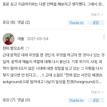
러지는 순간 또는 장면을 서로 연결하면서 전개된다. 당연히 이러한
표로 삼고 지금까지와는 다른 선택을 해보자고 생각했다. 그래서 성
article/448/0000622028中서 태극기 배지 거꾸로 단 金총리…
순간이나 장면은 예외적인 것들의 예다. 소설 역시 이런 식으로 펼쳐
과는? 운동과 일기쓰는 습관을 몸에 붙였고, 지금은 집중력을 높이려
국힘 “국가적 망신”https://n.news.naver.com/article/020/00
지지만, 다른 것과 구별되는 형식상의 특징이 있다. 다름 아니라 내러
더보기
고 애쓰고 있다. 올해의 화두는 집중력과 현존이다. 멀티태스킹을 하
03729206+이탈리아 너 잘 걸렸다ㅋhttps://www.youtube.co
티브의 동력으로 기여하는 그러한 예외적 순간들에 대한 은폐다. 이
공감 (
8
)
댓글 (2)
지 않으려고 한다. 중독적인 쾌감이 있다고 하지만, 사실은 집중력을
m/watch?v=xSjZ15OfWg8문 닫은 EU, 불법이민 추방전쟁http
는 이탈리아의 문학이론가 플아코 모레티가 '필러 fillers' 라고 부른
낮추고 정신을 산만하게 만들 뿐인 멀티태스킹을 줄이고 집중을 높여
s://www.youtube.com/watch?v=SNFAp8BPhdI4년 만의 컴
것을 끼워 넣음으로써 성취할 수 있다. 모레티에 따르면 '필러는 흡사
서 성과의 질을 끌어올리고 싶다. 몸도 더 챙기고. 높은 집중력은 건강
백 세레나 '딸들에게 코트 위의 엄마 모습을 보여주고파' 단식 출전에
여울
2021-05-04
메뉴
제인 오스틴에게 더없이 중요했던 '훌륭한 예절' 처럼 작용한다. 필러
한 몸에서 나오기에. 그래서 관련한 책들을 곰곰이 살피는 중이라 명
대해서는 '일단 지금은....아니다'https://m.sports.naver.com/ge
도, 훌륭한 예절도 모두 삶의 서사성을 통제하고 존재에 정규성, 즉 양
찬미 받으소서
상 관련한 책들이 없나 밀리의 서재를 뒤지고 있고. 가드닝에서 자연
neral/article/481/0000013462[단독] 여경 응시자 36% ‘체력
식을 부여하고자 고안된 기제다. 소설은 바로 이 같은 기제를 통해 세
근대 문학은 대체 무엇을 한 것인가. 무엇을 하고자 한 것이나 있는 것
으로, 그리고 기후위기까지 관심사가 조금씩 이동 중. [인생은 왜 50
미흡’ 탈락…성별통합 채용에 내부선 ‘갑론을박’https://n.news.na
상을 만들어낸다. 내러티브의 정반대로 기능하는 나날의 일상적 디테
일까. 문학과 예술의 역할에 대해 다시 묻는다. 기후 위기의 시대, 과
부터 반등하는가]돌돌콩님 유튜브에서 본 책이다. 지금 아직 초반부
ver.com/article/022/0004137984남녀 칸막이 없앤 첫 순경 공
일을 통해서 말이다.' 이렇게 근대 소설은 '전례없는 사건은 배경으로
학이 떨어나오지 않은 시대에 대한 성찰을 담고 있는 그 지평을 다시
만 읽었는데 서두부터가 강렬하게 주의를 끈다. 인간의 인생을 표현
채… 여성 합격자 2배 늘었다https://n.news.naver.com/article/
밀어내고 나날의 일상을 전경으로 끌어내는' 식의 변화를 겪었다. p.3
찾지 않으면 안 된다고... ...1. 근대 소설은 “전례 없는 사건은 배경(b
한 4장의 그림으로 시작하면서. 표면적으로는 이룰 것을 다 이루고
310/0000137762'계란 한 판도 부담'…폭염 앞두고 밥상물가 경고
0전례에 없는 사건 - 즉 기후위기, 지구 기온 상승, 녹는 빙하, 갑작스
ackground)으로 밀어내고 나날의 일상을 전경(foreground)으로
안정기에 들어서야 할 40대에 이르러 왜 불안과 초조감, 자괴감에 시
등https://n.news.naver.com/article/656/0000179860+‘국
런 사이클론 등의 느리면서도 거대한 자연의 사건들은 이렇게 세상에
끌어내는 식의 변화를 겪었다.‘ 그에 따라 전 세계적으로 있을 법하지
달리고, 상황이 아무 것도 바뀌지 않았는데도 50대에 이르면 거짓말
민 문구 브랜드’ 모나미의 민낯?…직원들 불만 잇따라https://www.
더보기
서 배제되고, 자연스럽지 않은 사건처럼 여겨져 점점 소설에서 다뤄
않은 일을 추방하고 일상을 부가하는 소설이 태동하기에 이른다. 32
같이 그 불안감이 사라지는지에 대해 통계학적으로 제시를 한 다음....
mdtoday.co.kr/news/articleView.html?idxno=529042볼펜
공감 (
7
)
댓글 (0)
지지 않는 것.다시 말해 기후위기에 대해서 문학에서 잘 다루지 못하
2. ‘평범함‘? ‘온건함‘? 자연이 대체 어떻게 이런 단어들과 함께 연상
... 제시를 했다... 그리고... 여기까지 읽음. 이 다음이 궁금해!하지만
만드는 모나미가 화장품을... 상폐 위기 이겨낼 수 있을까https://n.n