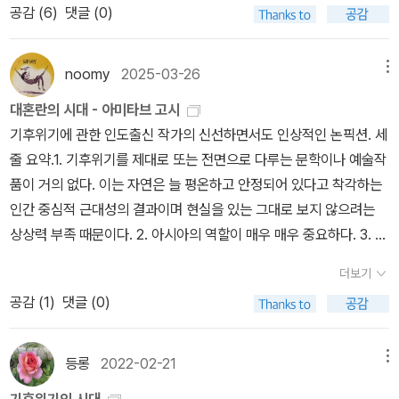
공감 (
6
)
댓글 (0)
는 자리로 가꿔야 하지 않을까? ‘끼리끼리’로 굳은 틀을 버릴 때 아닌
서 중요한 역할을 한다는 것을 보여주는 한 가지 측면에 불과하다. 실
가? 끼리끼리 굳으니 딱딱하게 담벼락을 세우고, 굳이 어깨동무를 해
제로 아시아 대륙은 오늘날의 기후변화 주기를 이끌어가는 일련의 결
야 할 까닭이 없다고 여긴다. 새길을 찾으면서 생각을 펴면, ‘큰곳’끼
과를 촉발하는 데 크게 기여하기도 한다. 이 이야기에서도 결정적 요
noomy
2025-03-26
메뉴
리 누리는 책장사가 아니라 ‘온곳’이 어울리며 빛나는 책노래를 펼 만
소는 인구수다. 기후 위기를 막다른 길로 몰아간 것이 다름 아니라 19
대혼란의 시대 - 아미타브 고시
하다. 지난날 ‘히딩크’하고 오늘날 ‘홍명보’ 사이에 무엇이 있을까?
80년대에 인구 밀도가 가장 높은 아시아 국가들에서 시작된 급격하
기후위기에 관한 인도출신 작가의 신선하면서도 인상적인 논픽션. 세
‘사람’을 바라보며 하나로 어울린 길잡이가 있을 때에는 다같이 피어
면서도 광범위한 산업화이기 때문이다. 인구수는 다시 한 번 아시아
줄 요약.​1. 기후위기를 제대로 또는 전면으로 다루는 문학이나 예술작
난다. ‘줄(인맥·지연·학연·커넥션)’을 붙들며 끼리끼리 뭉칠 때는 그들
가 지구 온난화에서 맡고 있는 역할과 그보다 먼저 산업화한 선진국
품이 거의 없다. 이는 자연은 늘 평온하고 안정되어 있다고 착각하는
부터 피난다. 낮에 달걀을 장만하러 저잣마실을 다녀온다. 《행복의 건
들이 떠안은 역할 간의 차이를 만들어내는 데 결정적 요소로 떠오른
인간 중심적 근대성의 결과이며 현실을 있는 그대로 보지 않으려는
축》을 돌아본다. 일본말씨인 “행복의 건축”을 우리말로 옮기면 “즐겁
다. 서구가 온실가스 축적에 가장 크게 기여한 측면은 20세기 초 세
상상력 부족 때문이다. ​2. 아시아의 역할이 매우 매우 중요하다. ​3. 자
게 집짓기”이다. 집이라면, 어버이나 어른만 즐거울 터전이 아닌, 아
계 인구 중 약 30퍼센트를 차지하는 이들의 탄소 발자국(carbon fo
본주의보다 제국주의가 기후 위기에 더 큰 영향을 미친다. 진지한 도
기랑 아이에 할매할배도 즐거울 터전이어야 한다. 사람만 즐거울 곳
otprint)이 꾸준히 증가한 데 따른 결과다. 반면 아시아의 기여는 20
더보기
덕적 접근방식은 맞지 않으며 개인보다는 집단적 행위발화를 위해 노
이 아닌, 풀꽃나무와 새와 풀벌레도 즐거울 곳이어야 한다. 어떤 나무
세기 말 그보다 훨씬 더 많은 수의 사람들―즉 급증한 전 세계 인구의
공감 (
1
)
댓글 (0)
력해야 한다.
도 가지치기나 줄기치기를 안 바란다. 모든 나무는 우거진 숲을 바란
절반에 이르는 사람들―이 만들어낸 탄소 발자국이 작은 규모지만 급
다. 서울에서도 시골에서도 나무가 죽어나고 숲이 마구마구 짓밟혀서
작스럽게 팽창한 데 따른 결과다 정치 문학이 진정성 있는 경험의 표
등롱
2022-02-21
메뉴
죽지만, 이런 얘기를 다루는 글도 사라진다.#TheArchitectureofH
현으로 여겨진다면, 소설은 불가피하게 ‘거짓’으로 취급될 것이다. 하
appiness #AlaindeBotton (2006년)ㅍㄹㄴ글 : 숲노래·파란놀
지만 소설이라는 프로젝트가 굳이 세계를 있는 그대로 재생하는 식이