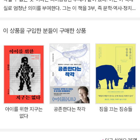
랑크푸르트 도서전에서 인터내셔널 e-book 어워드를 수상했다. 20
실로 엄청난 의미를 부여한다. 그는 이 책을 3부, 즉 문학·역사·정치로
18년 영어 작가로서는 처음으로 인도 최고 문학상인 즈냔피트상(Jn
나누었는데, 이 세 가지 문화 양식이 하나같이 기후변화를 ‘생각할 수
anpith Award)을 받았으며, 2019년에는 〈포린 폴리시(Foreign P
없는 것’으로 간주함으로써 그것이 야기하는 위험을 보지 못 하도록
이 상품을 구입한 분들이 구매한 상품
olicy)〉 선정 지난 10년간 가장 중요한 글로벌 사상가 중 한 명에 이
가로막는 가정들을 공유하고 있다고 주장한다. 따라서 기후 위기는
름을 올렸다. 2018년 미국 작가 리처드 포드(Richard Ford)에게 영
문화의 위기이자 상상력의 위기라는 것이다. 그는 이 책에서 아직껏
예가 돌아간 제8회 박경리문학상의 최종 후보에 오르기도 했다. 맨부
다른 시대를 위해 주조된 녹슨 무기로 무장한 인문학과 인문과학을
커상 최종 후보작으로 아편전쟁 직전인 1830년대를 배경으로 한 역
향해 새로운 시대, 새로운 위기에 대처하는 새로운 방안을 고민하도
사소설 《양귀비의 바다(Sea of Poppies)》 《연기의 강(River of S
록 촉구한다. 그 해법은 세계적 차원의 집단적 실천과 인간 존재를 새
moke)》 《쇄도하는 불(Flood of Fire)》로 이루어진 베스트셀러 ‘아
롭게 그리는 우리의 상상력 복원에 있다고 본다. 책의 전체적인 개관
이비스 3부작’을 썼으며, 우리나라에서도 번역 출판한 《대혼란의 시
과 함께 이 책을 출간하게 된 이유를 간단히 밝히는 것도 의미가 있을
대》와 《육두구의 저주》를 비롯해 수많은 논픽션 작품을 펴냈다.
것 같다. 올 5월이면 ‘에코리브르’가 탄생한 지 20주년을 맞는다. 어
려운 여건 속에서 분야를 넓히고 때로 ‘생태/환경’ 도서 출판을 줄이
아이를 위한 지구는
공존한다는 착각
짐을 끄는 짐승들
기도 했지만, 그래도 출판사 이름에 걸맞게 ‘생태/환경’ 도서를 꾸준
없다
히 펴내고자 노력한 시간들이었다. 20주년을 맞아 출판할 환경 도서
를 준비하면서 생각한 것은 ‘환경과 불평등의 관계’였다. 이러한 관점
에서 기획한 책이 2020년 7월에 펴낸 《느린 폭력과 빈자의 환경주