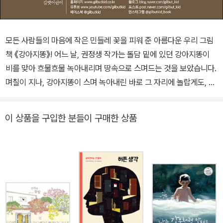
모든 사람들의 마음에 작은 민들레 꽃을 피워 준 아름다운 우리 그림
책 《강아지똥》! 어느 날, 권정생 작가는 돌담 밑에 있던 강아지똥이
비를 맞아 흐물흐물 녹아내리며 땅속으로 스며드는 것을 보았습니다.
며칠이 지나, 강아지똥이 스며 녹아내린 바로 그 자리에 놀랍게도, 앙
증맞은 민들레꽃이 피어났지요. 권정생 작가는 순간 ‘강아지똥처럼
보잘것없는 것도, 남들에게 천대만 받는 저런 것도, 자신의 온몸을 녹
이 상품을 구입한 분들이 구매한 상품
여 한 생명을 피워내는구나!’라는 사실에 깊은 감동을 받고, 눈물을 흘
렸습니다. 작가는 며칠 밤을 새워 강아지똥 이야기를 썼고, 이렇게 쓰
여진 동화 ‘강아지똥’은 1969년 <월간 기독교 교육>에서 선정하는
제1회 기독교아동문학상을 수상하면서 세상에 첫 선을 보였습니다.
그림작가 정승각은 ‘강아지똥’ 이야기에 깊은 감동을 받고 ‘강아지
똥’에 담긴 소중한 의미를 그림책으로 표현해 보기로 하였습니다. 권
정생 작가는 그림책에 맞게 글을 다듬었고, 정승각 작가는 “강아지똥
이 되어야 강아지똥을 그릴 수 있다”며 스스로 강아지똥이 되기를 마