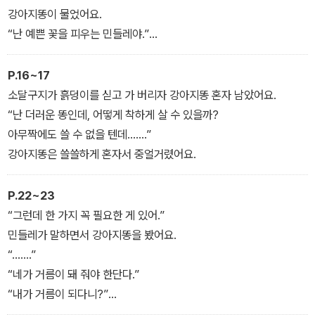
작가가 생전에 강조하던 자연과 생명의 소중함의 철학을 가슴에 새기
강아지똥이 물었어요.
고 정성을 다해 만든 <강아지똥> 특별판은 <강아지똥>을 사랑해 온
“난 예쁜 꽃을 피우는 민들레야.”
독자에게는 특별한 추억을, 처음 만나는 독자에게는 행복을 선사할
“얼마만큼 예쁘니? 하늘의 별만큼 고우니?”
것이다.
“그래, 방실방실 빛나.”
P.16~17
“어떻게 그렇게 예쁜 꽃을 피우니?”
소달구지가 흙덩이를 싣고 가 버리자 강아지똥 혼자 남았어요.
“그건 하느님이 비를 내려 주시고, 따뜻한 햇볕을 쬐어 주시기 때문이
“난 더러운 똥인데, 어떻게 착하게 살 수 있을까?
야.”
아무짝에도 쓸 수 없을 텐데…….”
“그래애……. 그렇구나…….”
강아지똥은 쓸쓸하게 혼자서 중얼거렸어요.
강아지똥은 민들레가 부러워 한숨이 나왔어요.
P.22~23
“그런데 한 가지 꼭 필요한 게 있어.”
“그런데 한 가지 꼭 필요한 게 있어.”
민들레가 말하면서 강아지똥을 봤어요.
민들레가 말하면서 강아지똥을 봤어요.
“…….”
“…….”
“네가 거름이 돼 줘야 한단다.”
“네가 거름이 돼 줘야 한단다.”
“내가 거름이 되다니?”
“내가 거름이 되다니?”
“네 몸뚱이를 고스란히 녹여 내 몸 속으로 들어와야 해.
“네 몸뚱이를 고스란히 녹여 내 몸 속으로 들어와야 해.