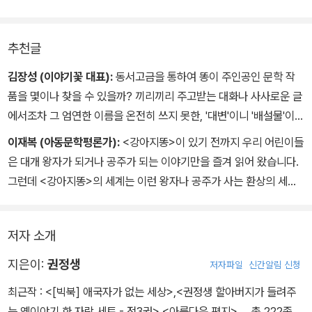
그래야만 별처럼 고운 꽃이 핀단다.”
그래야만 별처럼 고운 꽃이 핀단다.”
추천글
김장성 (이야기꽃 대표):
동서고금을 통하여 똥이 주인공인 문학 작
품을 몇이나 찾을 수 있을까? 끼리끼리 주고받는 대화나 사사로운 글
에서조차 그 엄연한 이름을 온전히 쓰지 못한, '대변'이니 '배설물'이니
하는 점잖은 말로 다시 말을 돌려야만 체면이 설 만큼 불경스러운 천
이재복 (아동문학평론가):
<강아지똥>이 있기 전까지 우리 어린이들
덕꾸러기 대접을 받는 것이 바로 똥이다. 그러할진대, 똥을 언감생심
은 대개 왕자가 되거나 공주가 되는 이야기만을 즐겨 읽어 왔습니다.
도도한 '문학 작품의 주인공' 운운이 또 무엇인가?
그런데 <강아지똥>의 세계는 이런 왕자나 공주가 사는 환상의 세계
그러나 그러한 똥을, 더구나 '그것도 약에 쓰려면 없다'느니 '그것 밭
와는 전혀 딴판인, 그 반대되는 세상을 보여 주었습니다.
에 굴러도 이승이 좋다'느니 하는 속담이 있을 만큼 천하고 더러운 것
의 대명사인 '개똥'을 아름답고 감동적인 이야기의 주인공으로 당당히
저자 소개
지금까지 아동 문학을 하는 사람들은 어린이들에게 꿈을 심어 준다면
등장시킨 문학 작품이 권정생의 동화 '강아지 똥'이다.
서 어딘지 현실과 동떨어진 환상의 세계만을 보여 주었는데, 권정생
지은이:
권정생
저자파일
신간알림 신청
볼품없는 시골 똥강아지가 길가에 아무렇게나 누어 놓은 강아지 똥
선생님은 이 세상에서 가장 낮은 곳으로 내려가 비록 어둡고 추운 곳
은, 자신이 누구 하나 거들떠보지 않는 더럽고 냄새나는 똥이라는 사
최근작 :
<[빅북] 애국자가 없는 세상>
,
<권정생 할아버지가 들려주
이지만 그 곳에도 왕자나 공주 못지 않게 따뜻한 영혼을 간직한 수많
실을 깨닫고 슬퍼한다. 그러나 막 싹을 틔운 민들레를 만나 '아름다운
는 옛이야기 한 자락 세트 - 전3권>
,
<아름다운 편지>
… 총 222종