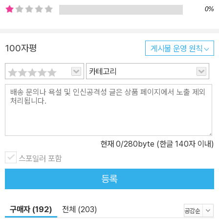
0%
세상이 더 행복하고 멋지기를 기대하면서 말이지요. 편집자의 글 올
해로 그림책 《강아지똥》은 벌써 25주년을 맞았고, 《강아지똥》을 보
고 자란 어린아이는 어느새 편집자가 되어서 작품과 다시 만나는 행
100자평
게시물 운영 원칙
운을 얻었습니다. 어린 시절, 처음 《강아지똥》을 읽었을 땐 단순히 불
쌍한 강아지똥이 행복해지는 이야기가 좋았습니다. 조금 더 컸을 땐
카테고리
세상에 쓸모 없는 존재는 없다는 것을 느꼈고요. 그보다 조금 더 컸을
땐 누군가를 위해 희생하는 마음에 대해서 생각해 볼 수 있었습니다.
그리고 어른이 된 지금은 《강아지똥》에 깃든 자연의 순환에 대한 의
미를 되새기며 좋은 작품이 한 사람의 성장에 얼마나 큰 영향을 주는
지 깨달았습니다. 너도나도 훌륭하고 쓰임새 있는 사람이 되어야 한
현재
0
/280byte (한글 140자 이내)
다고 이야기하는 세상 속에서, 작은 이야기를 통해 쓸모없는 존재는
스포일러 포함
없다고 말씀해 주신 권정생 선생님의 《강아지똥》은 좌절하고 포기하
고 싶은 순간마다 제게 다정한 위로를 주는 친구였습니다. 저처럼 이
등록
책을 보고 자란 아이들과 다음, 그다음 세대의 아이들에게도 《강아지
똥》이 영원한 친구로 남아 주길 바랍니다.
구매자 (192)
전체 (203)