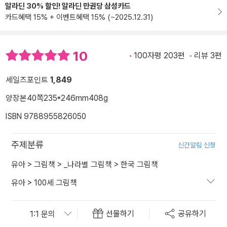
알라딘 30% 할인! 알라딘 만권당 삼성카드
카드혜택 15% + 이벤트혜택 15% (~2025.12.31)
10
100자평 203편
리뷰 3편
세일즈포인트
1,849
양장본
40쪽
235*246mm
408g
ISBN 9788955826050
주제분류
신간알림 신청
유아
>
그림책
>
_나라별 그림책
>
한국 그림책
유아
>
100세 그림책
선물하기
공유하기