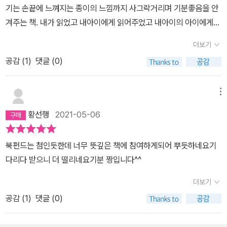
기는 손끝에 느껴지는 종이의 느낌까지 사그락거리며 기분좋음을 안
겨주는 책. 내가 읽었고 내아이에게 읽어주었고 내아이의 아이에게
읽어주고 싶은 그런 따스한 동화책이다. 내게 위로가 필요한 순간 짧
더보기
은 시간이나마 마음을 어루어만져줄 수 있는 그런 친구같은 책과 행
공감 (
1
)
댓글 (0)
복했다.
메뉴
황선행
2021-05-06
북펀드는 첨인듯한데 너무 뜻깊은 책에 참여하게되어 뿌듯하네요기
다리다 받으니 더 떨리네요기분 짱입니다^^
더보기
공감 (
1
)
댓글 (0)