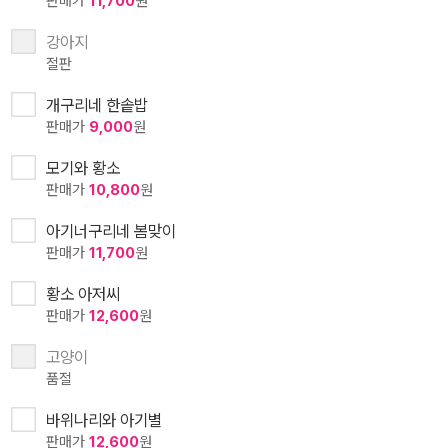
판매가
11,700
원
강아지
절판
개구리네 한솥밥
판매가
9,000
원
모기와 황소
판매가
10,800
원
아기너구리네 봄맞이
판매가
11,700
원
황소 아저씨
판매가
12,600
원
고양이
품절
바위나리와 아기별
판매가
12,600
원