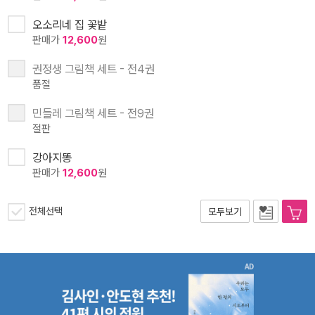
오소리네 집 꽃밭
판매가
12,600
원
권정생 그림책 세트 - 전4권
품절
민들레 그림책 세트 - 전9권
절판
강아지똥
판매가
12,600
원
전체선택
모두보기