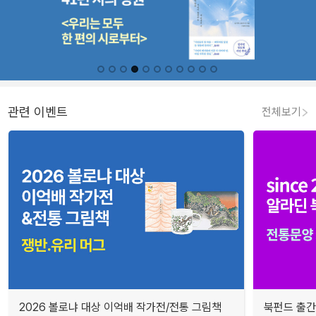
관련 이벤트
전체보기
2026 볼로냐 대상 이억배 작가전/전통 그림책
북펀드 출간