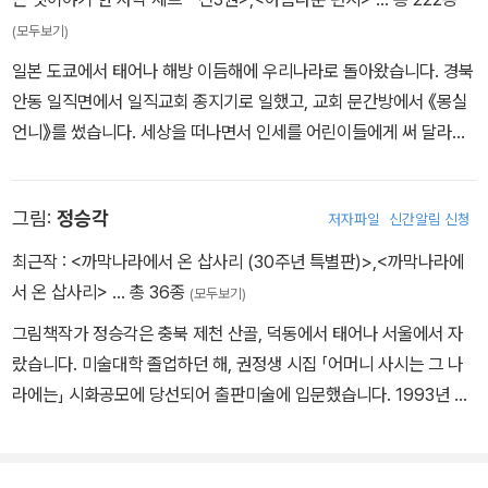
은 존재들이 살고 있다는 사실을 어린이들에게 보여 준 것입니다.
꽃을 피우기 위해 네가 필요하다'는 말을 듣고는 기뻐하며 제 온몸을
(모두보기)
녹여 거름이 되어주니, 그 희생과 노력의 결실로 아름다운 꽃이 피어
<강아지똥>이 우리 동화 문학에 혁명을 가져 온 작품이라고 하는 이
일본 도쿄에서 태어나 해방 이듬해에 우리나라로 돌아왔습니다. 경북
난다.
유가 여기에 있는 것이지요. <강아지똥>은 읽으면 읽을수록 뭔가 우
안동 일직면에서 일직교회 종지기로 일했고, 교회 문간방에서 《몽실
'강아지 똥'은 '아무리 더럽고 하찮은 것, 누구도 거들떠보지 않는 버
리 토종의 맛이 납니다. 구수한 된장찌개 냄새가 납니다. 우리나라 아
언니》를 썼습니다. 세상을 떠나면서 인세를 어린이들에게 써 달라는
림받은 것이라도 제 쓸모가 있고, 그 쓸모를 위하여 정과 성을 다한
동문학을 대표할 만한 작품 <강아지똥>이 우리 옛그림의 아름다움을
유언을 남겼습니다. 단편동화 〈강아지똥〉으로 기독교아동문학상을
다'는 본연의 주제 의식만으로도 빛나는 동화다. 가장 하찮은 것에서
살려 그림책을 그리는 정승각 선생님의 그림과 만나, 이제 어린 아이
받았고, 〈무명 저고리와 엄마〉가 신춘문예에 당선되었습니다.《사과나
가장 고귀한 가치를 발견하는 감동만큼 극적인 것이 또 있으랴!
그림:
정승각
저자파일
신간알림 신청
들을 위한 그림책으로 새롭게 태어났습니다. 그림책 《강아지똥》은 깊
무밭 달님》《바닷가 아이들》《점득이네》《하느님의 눈물》《밥데기 죽
그러나 오늘 나는 이 동화를 다시 읽으며 다음과 같은 덤까지도 욕심
은 감동과 함께 보는 즐거움도 줄 것입니다.
데기》들처럼 많은 어린이 책과, 소설《한티재 하늘》, 시집《어머니 사
최근작 :
<까막나라에서 온 삽사리 (30주년 특별판)>
,
<까막나라에
을 내 본다. 먹는 자는 누구나 싸는 것이 똥이요, 먹는 것만큼 중요한
시는 그 나라에는》들을 썼습니다. 권정생어린이문화재단 누리집(htt
서 온 삽사리>
… 총 36종
(모두보기)
것이 똥이거늘, 제가 눈 똥을 그 색깔도 확인하기 전에 누름쇠 하나 간
p://www.kcfc.or.kr)에서 더 많은 이야기를 살펴볼 수 있습니다. ※
단히 눌러 하수관 저 멀리 어디인지도 모를 곳으로 보내버리는 이 무
그림책작가 정승각은 충북 제천 산골, 덕동에서 태어나 서울에서 자
시 ‘애국자가 없는 세상’은 권정생 산문집 《우리들의 하느님》 (녹색평
례한 문명의 시대에, 자연에서 난 생명을 먹고 삭여 눈 똥을 다시 자연
랐습니다. 미술대학 졸업하던 해, 권정생 시집 「어머니 사시는 그 나
론사, 2008)에 실려 있습니다.
으로 돌려보내 생명으로 다시 태어나게 하는, '순환과 상생의 생태적
라에는」 시화공모에 당선되어 출판미술에 입문했습니다. 1993년 초
삶'에 대한 교훈을 얻고자 하는...
방책방 기획으로 출판제안을 위한 <까막나라에서 온 삽사리> 그림책
원화전을 통해 단행본 그림책작가로 나섰습니다. 해마다 공부방, 어
린이집, 학교, 놀이터, 아파트 상가 벽면에 어린이들과 벽화제작을 15