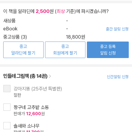
이 책을 알라딘에
2,500
원 (
최상
기준)에 파시겠습니까?
새상품
-
eBook
-
출간 알림 신청
중고상품 (3)
18,800원
중고
중고
중고 등록
알라딘에 팔기
회원에게 팔기
알림 신청
민들레 그림책 (총 14권)
신간알림 신청
강아지똥 (25주년 특별판)
절판
짱구네 고추밭 소동
판매가
12,600
원
솔새와 소나무