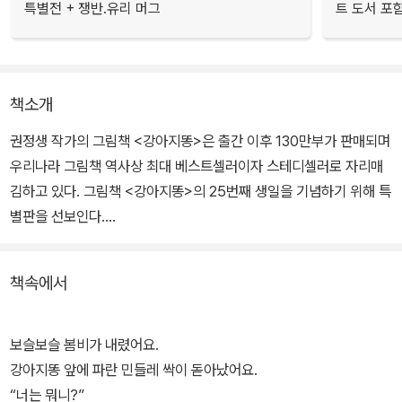
특별전 + 쟁반.유리 머그
트 도서 포
책소개
권정생 작가의 그림책 <강아지똥>은 출간 이후 130만부가 판매되며
우리나라 그림책 역사상 최대 베스트셀러이자 스테디셀러로 자리매
김하고 있다. 그림책 <강아지똥>의 25번째 생일을 기념하기 위해 특
별판을 선보인다.
25주년 특별판은 독자들이 가장 사랑하는 장면을 선정하고 표지로
책속에서
디자인하여 표지를 보는 순간 책을 읽으며 느꼈던 감동을 다시 느낄
수 있도록 하였다. 또 본문은 친환경 재생지인 말똥종이에 콩기름 잉
크를 사용하여 인쇄를 하였고, 표지에 인공 코팅을 하지 않고 자연스
보슬보슬 봄비가 내렸어요.
럽고 친환경적인 방식으로 제작하였다.
강아지똥 앞에 파란 민들레 싹이 돋아났어요.
“너는 뭐니?”