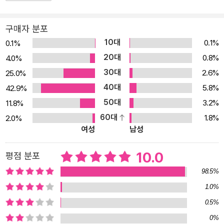
어 자칫 소외되기 쉬운 다문화 가정 어린이들도 함께 읽고 있습니다.
또 일본(2000년), 대만(2005년), 스위스(2006년), 중국(2011년),
구매자 분포
폴란드(2011년), 베트남(2015년) 등에도 저작권이 수출되었고, 이
10대
0.1%
0.1%
외 여러 나라에도 널리 소개되어 ‘한국의 어린왕자’라는 평가를 받
20대
0.8%
4.0%
고 있습니다. 또 《강아지똥》은 연극, 음악, 발레, 애니메이션 등 여러
30대
2.6%
25.0%
가지 형태로 만들어지면서 감동을 이어나가고 있습니다. 애니메이션
40대
5.8%
42.9%
으로 만들어져 폭발적인 사랑을 받았고, 음악인 백창우님이 《강아지
50대
3.2%
11.8%
똥》을 모티브로 가사를 쓰고 만든 곡으로 구성된 《노래하는 강아지
60대
1.8%
2.0%
똥》은 스무 곡의 노래와 연주곡으로 원작의 메시지와 감동을 고스란
여성
남성
히 담아내기도 하였습니다. 또 연극 [강아지똥]은 2001년 초연 이후
2009년 영국에서 열리는 공연예술축제 ‘에든버러 프린지 페스티
10.0
평점 분포
벌’에 참가하여 현지 언론과 관객의 호평을 받았습니다. 어린 시절 만
98.5%
난 한 권의 책이 사람의 인생에 엄청난 변화를 줄 수 있습니다. 《강아
1.0%
지똥》은 앞으로도 더욱 다양한 형태와 모습으로 독자들을 만날 것입
0.5%
니다. 더 많은 사람들이 ‘강아지똥’이 전하는 생명에 대한 존중과 사랑
0%
의 소중한 가치를 각자의 마음속에 새기고, 그로 인해 아이들이 사는