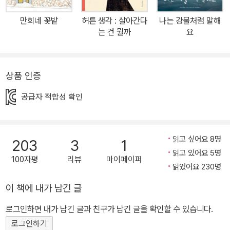
다하지 않았습니다. 작가가 처음 강아지똥을 보았던 돌담을 수차례
만희네 꽃밭
허튼 생각 : 살아간다
나는 강물처럼 말해
찾아가서 영감을 떠올렸고, 강아지가 똥 누는 모습을 관찰하기 위해
는 건 뭘까
요
강아지 뒤를 4개월 동안 졸졸 따라다니기도 했지요. 그 후 강아지똥
의 모형을 찰흙으로 본뜨고 밑그림을 그리는데 2개월, 다시 오랜 시
간 바라보며 마침내 강아지똥이 작가의 마음속에서 살아 움직이는 느
상품 인증
낌을 받고 나서야 붓을 잡아 그림을 그렸습니다. 또 비 맞는 강아지똥
공급자 적합성 확인
을 그리기 위해서 직접 비를 맞기도 했습니다. 이처럼 작가는 마음을
다해 ‘강아지똥’을 아름다운 그림으로 풀어냈고, 1996년 그림책 《강
아지똥》이 태어났습니다. 아름다운 글과 그림이 멋지게 어우러진 그
읽고 싶어요 8명
203
3
1
림책 《강아지똥》은 아이부터 어른까지 모든 사람들의 마음에 깊은 울
읽고 있어요 5명
림과 감동을 주고 있습니다. 130만부 판매, 우리 그림책 역사상 최대
100자평
리뷰
마이페이퍼
읽었어요 230명
베스트셀러 《강아지똥》, 다양한 모습으로 전 세계 어린이들과 만나
다! 《강아지똥》은 지금까지 120만부 이상 판매되며 우리나라 그림
이 책에 내가 남긴 글
책 역사상 최대 베스트셀러이자 스테디셀러로 자리매김하고
로그인하면 내가 남긴 글과 친구가 남긴 글을 확인할 수 있습니다.
있습니다. 초등학교 1학년과 중학교 국어 교과서에 수록되었고, 201
로그인하기
0년 유니세프와 함께 중국어, 베트남어, 캄보디아어 다국어판을 만들