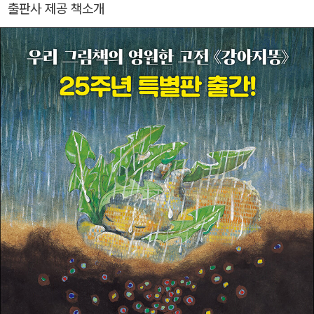
출판사 제공 책소개
년간 진행했고, 그림책 작업 틈틈이 <오감살린 그림놀이>, <마음이
자라는 그림놀이>로 교육문화활동을 이어가고 있습니다. 그림책으로
1996년 「강아지똥」, 1997년 「오소리네 집 꽃밭」, 2000년 「황소아
저씨」, 2016년 「춘희는 아기란다」, 2017년 「금강산호랑이」, 2024
년 「동화 강아지똥」을 출간했습니다.