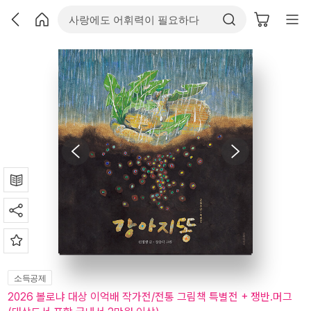
소득공제
2026 볼로냐 대상 이억배 작가전/전통 그림책 특별전 + 쟁반.머그