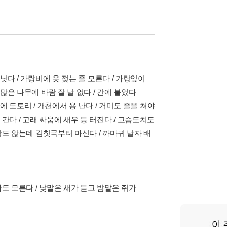
낫다 / 가랑비에 옷 젖는 줄 모른다 / 가랑잎이
 많은 나무에 바람 잘 날 없다 / 간에 붙었다
에 도토리 / 개천에서 용 난다 / 거미도 줄을 쳐야
간다 / 고래 싸움에 새우 등 터진다 / 고슴도치도
생각도 않는데 김칫국부터 마신다 / 까마귀 날자 배
 자도 모른다 / 낮말은 새가 듣고 밤말은 쥐가