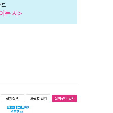
전체선택
보관함 담기
장바구니 담기