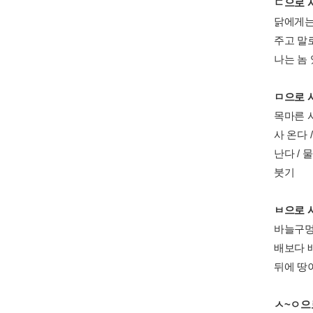
ㄷ으로 
닭에게는 
주고 말로
나는 놈
ㅁ으로 
목마른 사
사 온다 
난다 / 
붓기
ㅂ으로 
바늘구멍으
배보다 배
뒤에 땅
ㅅ~ㅇ으