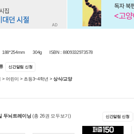
188*254mm
304g
ISBN : 8809332973578
류
신간알림 신청
서
>
어린이
>
초등3~4학년
>
상식/교양
일 두뇌트레이닝
(총 26권 모두보기)
신간알림 신청