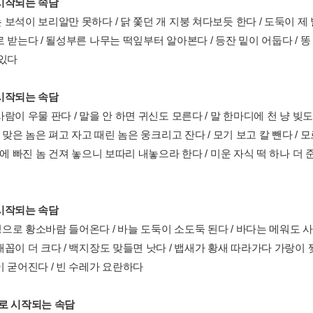
시작되는 속담
보석이 보리알만 못하다 / 닭 쫓던 개 지붕 쳐다보듯 한다 / 도둑이 제 
 받는다 / 될성부른 나무는 떡잎부터 알아본다 / 등잔 밑이 어둡다 / 똥 
 있다
시작되는 속담
람이 우물 판다 / 말을 안 하면 귀신도 모른다 / 말 한마디에 천 냥 빚
/ 맞은 놈은 펴고 자고 때린 놈은 웅크리고 잔다 / 모기 보고 칼 뺀다 / 
물에 빠진 놈 건져 놓으니 보따리 내놓으라 한다 / 미운 자식 떡 하나 더 준
시작되는 속담
로 황소바람 들어온다 / 바늘 도둑이 소도둑 된다 / 바다는 메워도 사람 
꼽이 더 크다 / 백지장도 맞들면 낫다 / 뱁새가 황새 따라가다 가랑이 찢
이 굳어진다 / 빈 수레가 요란하다
로 시작되는 속담