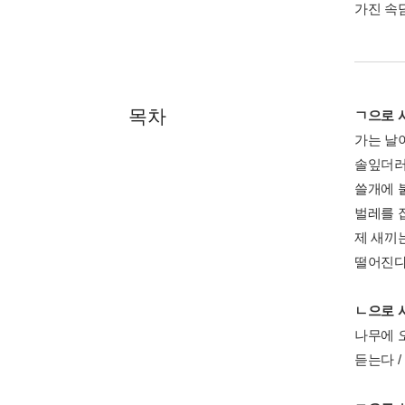
가진 속
목차
ㄱ으로 
가는 날이
솔잎더러 
쓸개에 붙
벌레를 잡
제 새끼는
떨어진다 
ㄴ으로 
나무에 오
듣는다 /