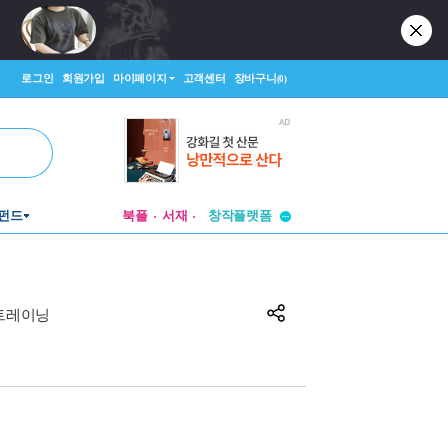
로그인
회원가입
마이페이지
고객센터
장바구니
(0)
투비컨티뉴드
펀드
북플
서재
창작플랫폼
투비컨티뉴드
트레이닝