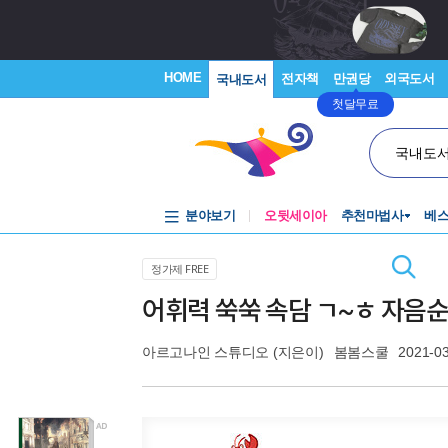
HOME
전자책
만권당
외국도서
국내도서
첫달무료
국내도
분야보기
오뒷세이아
추천마법사
베
정가제 FREE
어휘력 쑥쑥 속담 ㄱ~ㅎ 자음
아르고나인 스튜디오
(지은이)
봄봄스쿨
2021-0