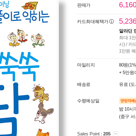
6,16
판매가
5,23
카드최대혜택가
알라딘 
최대 1만
시) / 
1만원 
마일리지
80원(1%
+ 5만원
배송료
유료 (도
수령예상일
양탄자배
밤 10
(중구 서
Sales Point :
205