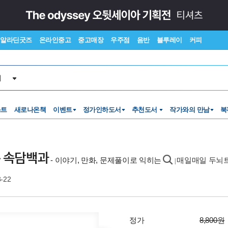
알라딘굿즈
온라인중고
중고매장
우주점
음반
블루레이
커피
서
스트
새로나온책
이벤트
정가인하도서
추천도서
작가와의 만남
북
순 속담백과
- 이야기, 만화, 문제풀이로 익히는
매일매일 두뇌
|
3-22
정가
8,800원