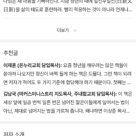
나님은 새 마음을 기뻐하신다. 지금 청년의 때에 일신우일신(日新又
“그리스도 안에서 일만 스승이 있으되 아버지는 많지 아니하니 그리
日新)을 삶의 태도로 훈련하라. 빨리 적응하는 것이 아니라 언제나
스도 예수 안에서 내가 복음으로써 너희를 낳았음이라”(고전 4:15).
새로워지는 것에 자부심을 가지라.
더보기
이 말씀대로 가르치는 스승이 아니라, 자식이 잘되기를 바라는 아비
의 마음으로 이 책을 쓴다. 밴쿠버에서 돌아와 온누리교회 대학청년
사역을 맡은 지 4년째다. 그러다 보니 주례만 200회 정도 했다. 본의
추천글
아니게 ‘주례 전문 목사’가 되었다. 그래서 연애와 결혼에 대한 책을
쓰라는 권유도 있었지만, 청년들에게 인생과 신앙 전반에 대해 해 주
이재훈 (온누리교회 담임목사):
요즘 청년을 깨우려는 많은 책들이
고 싶은 이야기가 많았다. 그래서 이 책을 쓰게 되었다.
쏟아져 나오지만 정신이 바짝 들게 하는 책은 드물다. 그런 책이 되려
면 저자가 적어도 두 가지 기준에 합당해야 하기 때문이다. 첫째는 어
내가 이 책에서 정말 하고 싶은 말은 “소중한 당신, 절대 포기하지 말
느 시대에건 적용 가능한 진리에 근거한 내용이어야 한다. 둘째는 몸
김남국 (마커스미니스트리 지도목사, 주내힘교회 담임목사):
이 책은
라!”이다. 현대인은 자기 인생이 너무 소중한 나머지 써먹지를 못 한
부림치는 열정을 가지고 그 진리대로 실천하는 사람이어야 한다. 이
세상 앞에 일곱 번씩 일흔 번은 넘어진 젊은이들에게 일어서는 법이
다. 내 인생이 소중해서 결혼도 두렵고, 내 인생이 소중해서 기대 이하
상준 목사님의 《그래도 너는 아름다운 청년이다》는 이러한 조건에 합
아닌, 제대로 넘어지는 법을 가르쳐 줍니다. 왜냐하면 이상준 목사님
의 직장에 가는 것이 용납이 안 되고, 내 인생이 소중해서 하나님께 드
당한 책이다.
자신이 그런 만만치 않은 청소년기에 제대로 넘어지고 제대로 일어섰
리기도 아깝다. 다만 가만히 서서 “내가 소중하니 날 좀 알아 달라”고
기 때문입니다. 살아본 자의 경험은 뒤 따라가는 자의 좋은 지침이 됩
외치지만 자괴감만 들 뿐이다. 아니다. 이렇게 소중한 젊은 날을 그냥
저자 소개