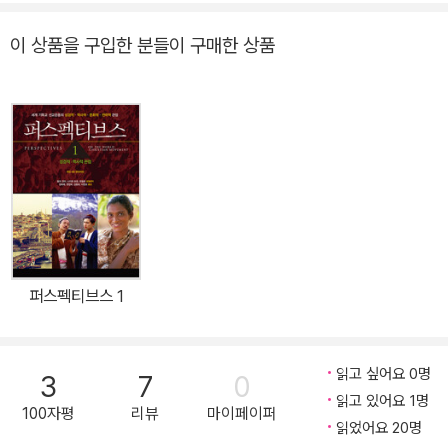
같은 시대를 살며, 삶과 신앙 앞에 함께 엎어지고, 자빠지고, 눈물 짜
묻다」(토기장이), 「보라통독」, 「그래도 너는 아름다운 청년이다」, 「두
께 감사드린다.
며 얻은 값비싼 진주 같은 멘토링을 전한다. “청년아 쫄지 마! 세상은
려움 너머의 삶」(두란노) 외 다수가 있고, 역서로는 「다윗의 장막」,
이 상품을 구입한 분들이 구매한 상품
원래 힘든 거야! 어차피 보이지 않는 불투명한 미래, 괜히 아등바등 거
「하나님의 관점」, 「균형의 영성」(토기장이), 「윌로우크릭 교회 청소년
리지 말고 하나님께 맡겨봐. 지푸라기라도 붙드는 신앙. 그거면 족
사역」, 「D.L. 무디(상, 하)」, 「지옥은 없다?」(두란노) 외 다수가 있다.
해!” [독자의 needs] - 청년의 때를 보내고 있는 젊은이들에게 삶과
신앙의 거리를 좁히는 올바른 멘토링을 전한다. - 세상이 요구하는 거
룩한 기준 앞에 하나님이 뜻하신 거룩한 기준을 제시한다. - 청년의
때 꼭 쌓아야 할 진짜 스펙이 무엇인지 말씀을 통해 명확히 알려준다.
- 다양한 사례와 적절한 멘토링으로 젊은이 사역을 하는 교회, 학교,
단체 등에 도움이 되는 지침을 제공한다.
퍼스펙티브스 1
읽고 싶어요 0명
3
7
0
읽고 있어요 1명
100자평
리뷰
마이페이퍼
읽었어요 20명