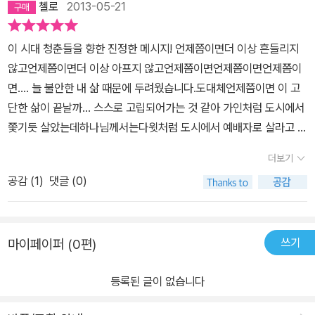
첼로
2013-05-21
이 시대 청춘들을 향한 진정한 메시지! 언제쯤이면더 이상 흔들리지
않고언제쯤이면더 이상 아프지 않고언제쯤이면언제쯤이면언제쯤이
면.... 늘 불안한 내 삶 때문에 두려웠습니다.도대체언제쯤이면 이 고
단한 삶이 끝날까... 스스로 고립되어가는 것 같아 가인처럼 도시에서
쫓기듯 살았는데하나님께서는다윗처럼 도시에서 예배자로 살라고 부
르십니다.그 부르심에 망설이는 나에게이상준 목사님께서 전해주시
더보기
는 메시지는어두운 이 시대여서 더욱 별처럼 빛나어떻게 살아야 할지
공감 (
1
)
댓글 (0)
방향등이 됩니다. 그래도 너는 아름다운 청년이라고 말씀해주시는목
사님의 응원에 힘입어나도 아름다운 청년이 맞다라고 자신있게 외쳐
봅니다.
쓰기
마이페이퍼 (0편)
등록된 글이 없습니다