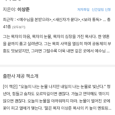
니다. 회복을 원하는 청년, 실패가 두려운 청년들에게 일독을 권합니
보낼 수는 없다. 정말 가치 있는 인생, 그것은 아낌없이 쏟아 부으며
다.
지은이:
이상준
저자파일
신간알림 신청
사는 인생이다. 최고의 주님이 십자가 위에서 자기의 생명을 쏟아 부
으셨다. 인생은 가치를 주워 모으며 사는 것이 아니라, 이미 주어진 고
최근작 :
<예수님을 본받으라>
,
<새신자가 묻다>
,
<보라 통독>
… 총
귀한 가치를 쏟아 부으며 사는 것이다. 소중하기에 쏟아 부어야 한다.
41종
(모두보기)
향유옥합이기에 부어 드려야 한다. 왜냐면 그것이 마중물이 되어 인
그는 목자의 마음, 목자의 눈물, 목자의 심장을 가진 목사다. 한 영혼
생의 그다음 시즌이 열리기 때문이다. 모험이 가장 안전한 것이고, 헌
을 끝까지 품고 살려낸다. 그는 목회 사역을 열심히 하며 공동체의 부
신이 가장 남는 것이다. 그것이 바로 ‘죽는 게 사는 길’인 십자가의 원
흥도 맛보았지만, 그러면 그럴수록 더욱 내면 깊은 곳에서 예수님 닮
리요 하나님 나라의 법칙임을 청년들이 알게 되기를 바란다.
기를 갈망하게 되었다. 그래서 예수님을 더 깊이 배우기 위해 예수님
의 언어, 성품, 긍휼, 사랑, 그분의 내면을 묵상해 왔다. 이 책에는 그
내 나이 어느덧 42세다. 이 책은 청춘의 끝자락에서 청년들에게 그리
에센스가 고스란히 담겨있다. 예수님을 배우고 닮아가며 온전히 그분
출판사 제공 책소개
고 믿음의 후배들에게 남기는 인생독본이다. 부디 원석을 깨고 나오
을 따르도록 안내하는 저자의 깊은 묵상이 탁월하다. 그는 연세대 영
는 보석들이 되기를 바란다. 그동안 철부지 남편을 사랑해 준 아내와
[이 책은] “오늘의 나는 눈물 나지만 내일의 나는 눈물로 빛난다.” 청
문학과와 장신대 신학대학원(M.Div.)을 졸업했다. 온누리교회 차세
바쁜 아빠를 응원해 준 아들들에게 감사한다. 그리고 미숙한 나를 불
년아, 힘들고 숨차도 오르막길이면 괜찮다. 가늘고 연약해도 꺾이지
대 사역과 두란노 천만큐티운동본부장으로 섬긴 후 밴쿠버 온누리교
러 주셔서 지금까지 섬기게 해 주신 온누리교회와 고 하용조 목사님
않으면 괜찮다. 오늘의 눈물을 아까워하지 마라. 눈물이 떨어진 곳에
회 담당목사, 온누리교회 대학청년본부장, 양재온누리교회 담당목사
과 이재훈 담임목사님께 감사드린다. 정성스럽게 책을 낼 수 있도록
꽃이 피고 열매가 맺는다. '젊은 목자 이상준 목사의 키 높이 멘토링!'
를 거쳐 2023년 분당에 1516교회를 개척했다. 저서로는 「새신자가
여러 모로 애정과 관심을 부어 주신 두란노 남희경 부장님과 편집팀