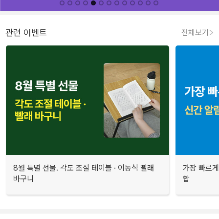
관련 이벤트
전체보기
8월 특별 선물. 각도 조절 테이블 · 이동식 빨래
가장 빠르게
바구니
합