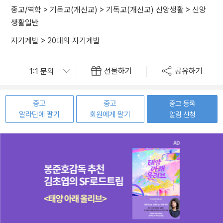
종교/역학
>
기독교(개신교)
>
기독교(개신교) 신앙생활
>
신앙
생활일반
자기계발
>
20대의 자기계발
선물하기
공유하기
중고
중고
중고 등록
알라딘에 팔기
회원에게 팔기
알림 신청