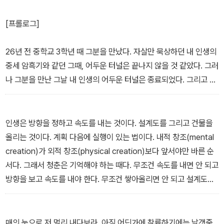
[프롤로그]
26년 전 중학교 3학년 때 그분을 만났다. 자살만 묵상하던 내 인생의
중세 암흑기와 같던 그때, 어두운 터널은 끝나지 않을 것 같았다. 그러
나 그분을 만난 그날 내 인생의 어두운 터널은 종료되었다. 그리고 나
는 빛을 보았다. 살고 싶은 의욕이 생겼고 하고 싶은 일이 생겼고 집
밖으로 뛰쳐나가 사람들에게 외치고 싶었다. 그때 비로소 내 인생은
시작되었다.
인생은 방향을 정하고 속도를 내는 것이다. 설계도를 그리고 건물을
그래서 그런지 청소년을 보면 그들의 마음이 보인다. 웃고 있어도 울
올리는 것이다. 계획 다음에 실행이 있는 법이다. 내적 창조(mental
고 있는 영혼이 보이고, 괜찮은 척 애쓰지만 가까스로 버티고 있는 것
creation)가 외적 창조(physical creation)보다 앞서야만 바른 순
이 보인다. 대학에 들어가자마자 8년간 중고등부 교사로 섬겼다. 전
서다. 그래서 청춘은 기억해야 하는 때다. 무조건 속도를 내면 안 되고
도사가 되어 5년간 청소년사역자로 섬겼다. 그리고 지금까지 청년사
방향을 보고 속도를 내야 한다. 무조건 쌓아올리면 안 되고 설계도를
역자로 5년째 섬기고 있다. 전도사 때 가르쳤던 중학생들이 대학을
보고 쌓아올려야 한다. 그러므로 신앙이 없는 스펙 쌓기는 모래성과
졸업해 취업대란을 뚫고 비전과 삶의 의미를 찾느라 몸부림치고, 연
같다. 젊은 날에는 스펙 쌓고 실력 쌓고 노년에는 성경 보고 기도한
애의 기쁨과 실연의 아픔 그리고 더 어려운 결혼의 관문을 통과하는
다? 아니다. 거꾸로 되어야 한다.
매의 눈으로 저 멀리 내다보라. 아직 어딘가에 착륙하기에는 날갯죽