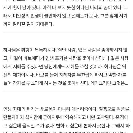
것을 곁에서 지켜보며 그들이 잘되기를 응원하고 있다.
지에 힘이 남아 있다. 아직 다 보지 못한 하나님 나라의 꿈이 있다. 그
이제 그들이 비전을 이루었다고 깃발을 꽂고 손을 흔들며 기뻐하는
래서 미완성의 인생이 불안하지 않고 설레는가 보다. 그분 앞에 서기
모습에 환호성을 지른다. 그러나 이내 정신을 차리게 된다. ‘이제 베이
까지 달려갈 길이 기대된다.
스캠프에 이르렀구나’라는 생각이 들기 때문이다. 오늘도 승리를 자
축하는 한 청년에게 카톡 문자를 남겼다. “이제 한 고비 넘겼지만 아
직 인생 레이스가 한참 남았다. 심호흡하고 꾸준히 가거라. 우리모두
하나님은 취향이 독특하시다. 잘난 사람, 있는 사람을 좋아하시지 않
최후 승자가 되어야지.”
고, 나같이 바보에다가 인생 포기한 사람을 좋아하신다. 나 같은 사람
또 어떤 청년은 결혼하여 자녀를 낳아 데려오더니 나를 “할아버지”라
에게 지혜를 주셨다면 당신에게도 지혜를 주실 것이다. 하나님은 역
고 소개하였고, 그러자 어린 아이가 내게 “할아비”라고 부른다(아직
전의 대가이시다. 바보를 들어 지혜자를 부끄럽게 하시고 약한 자를
은 한참 젊지만). 가슴이 뭉클하다. 손주들에게 용돈을 쥐어 주고 돌
들어 강자를 부끄럽게 하시는 것을 좋아하신다. 왜? 그러면 그것은
아서며 ‘하나님, 이 가정을 축복해 주십시오. 거친 세파를 이겨 낼 수
사람이 한 것이 아니라 하나님이 하신 것이 분명해지기 때문이다.
있는 믿음의 가정 되게 해 주십시오’하고 간절하게 기도를 했다.
15년 전 이메일을 본격적으로 이용하면서 사용했던 아이디가 ‘오빠
인생 최대의 위기는 새로움이 아니라 매너리즘이다. 찰흙으로 작품을
리’(Oppalee)였다. 그러나 이제는 ‘아빠리’(Appalee)로 바뀌었다.
만들자마자 삽시간에 굳어지듯이 익숙해지고 나면 고착된다. 움직이
어느새 하나님이 내 마음에 아비의 마음을 부어 주셨기 때문이다.
고 싶은데 움직일 수가 없다. 변하고 싶은데 변하지 못한다. 그래서 하