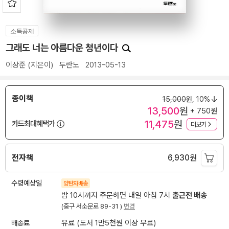
소득공제
그래도 너는 아름다운 청년이다
이상준
(지은이)
두란노
2013-05-13
종이책
15,000
원,
10%
13,500
원
+ 750원
11,475
원
카드최대혜택가
더보기
전자책
6,930
원
수령예상일
양탄자배송
밤 10시까지 주문하면 내일 아침 7시
출근전 배송
(중구 서소문로 89-31 )
변경
배송료
유료 (도서 1만5천원 이상 무료)