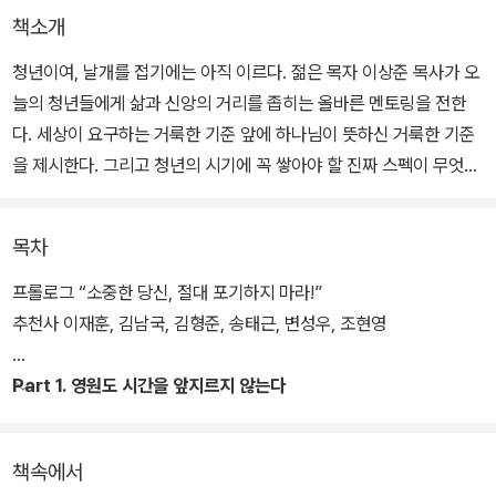
책소개
청년이여, 날개를 접기에는 아직 이르다. 젊은 목자 이상준 목사가 오
늘의 청년들에게 삶과 신앙의 거리를 좁히는 올바른 멘토링을 전한
다. 세상이 요구하는 거룩한 기준 앞에 하나님이 뜻하신 거룩한 기준
을 제시한다. 그리고 청년의 시기에 꼭 쌓아야 할 진짜 스펙이 무엇인
지 말씀을 통해 명확히 알려준다. 다양한 사례와 적절한 멘토링으로
젊은이 사역을 하는 교회, 학교, 단체 등에 도움이 되는 지침을 제공한
목차
다.
프롤로그 “소중한 당신, 절대 포기하지 마라!”
추천사 이재훈, 김남국, 김형준, 송태근, 변성우, 조현영
Part 1. 영원도 시간을 앞지르지 않는다
책속에서