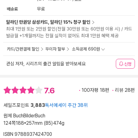
배송료
무료
알라딘 만권당 삼성카드, 알라딘 15% 청구 할인
최대 1만원 또는 2만원 할인(전월 30만원 또는 60만원 이용 시) / 카드
발급월 +1개월까지는 전월 실적이 없어도 최대 1만원 혜택 제공
카드/간편결제 할인
무이자 할부
소득공제 690원
관심 저자, 시리즈의 출간 알림을 받아보세요
신청
7.6
100자평 18편
리뷰 28편
세일즈포인트
3,883
독서에세이 주간 38위
원제 BuchBilderBuch
124쪽
188*257mm (B5)
474g
ISBN 9788937424700