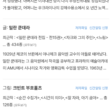
서 성장했다. 아버지는 이차대전 당시 나치 무장친위대로 징집되었다
가 돌아왔고, 어머니는 우크라이나의 강제수용소에서 오 년간 노역했
다. 나치의 몰락과 루마니아 독재정권의 횡포를 침묵으로 지켜보았던
시골 마을의 강압적인 분위기는 어린 뮐러에게 정체 모를 공포와 불
글:
밀란 쿤데라
저자파일
신간알림 신청
안을 심어주었다. 이후 티미쇼아라대학에서 독일문학과 루마니아문
학을 전공했고, 차우셰스쿠 독재정권에 반대하는 젊은 독일어권 작가
최근작 :
<밀란 쿤데라 전집 - 전15권>
,
<자크와 그의 주인>
,
<느림>
들의 모임 ‘악티온스그루페 바나트’에 유일한 여성 멤버로 참여해 글
… 총 434종
(모두보기)
을 쓰기 시작했다. 1982년, 루마니아 정부의 강도 높은 검열을 거친
1929년 체코의 브륀에서 야나체크 음악원 교수의 아들로 태어났다.
작품 <저지대>로 문단에 데뷔했다. 1984년 베를린에서 재출간된 <
밀란 쿤데라는 그 음악원에서 작곡을 공부하고 프라하의 예술아카데
저지대>는 유럽, 특히 독일 문단과 정치권의 이목을 끌었고, 루마니
미 AMU에서 시나리오 작가와 영화감독 수업을 받았다. 1963년 이
아 정부는 <저지대>를 금서 조치했다. 이어 루마니아 비밀경찰의 감
래 ‘프라하의 봄’이 외부의 억압으로 좌절될 때까지 ‘인간의 얼굴을 한
시와 압박이 심해지자 뮐러는 남편이자 동료 작가였던 리하르트 바그
사회주의운동’을 주도했으며, 1968년 모든 공직에서 해직당하고 저
너와 함께 1987년 독일로 망명했다. 주요 작품으로 전후 전체주의의
그림:
크빈트 부흐홀츠
저자파일
신간알림 신청
서가 압수되는 수모를 겪었다. 『농담』과 『우스운 사랑들』 2권만이 쿤
공포를 생생히 묘사한 소설 <숨그네> <마음짐승> <그때 이미 여우
데라가 고국 체코에서 발표할 수밖에 없었다. 『농담』이 불역되는 즉
최근작 :
<순간 수집가>
,
<시간의 의미>
,
<잘 자라, 아기 곰아>
… 총
는 사냥꾼이었다> <인간은 이 세상의 거대한 꿩이다>, 산문집 <악마
시 프랑스에서도 명작가가 되다. 그 불역판 서문에서 아라공은 “금세
126종
가 거울 속에 앉아 있다>, 시집 <모카잔을 든 우울한 신사들> 등이
(모두보기)
기 최대의 소설가들 중 한 사람으로 소설이 빵과 마찬가지로 인간에