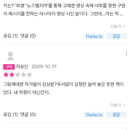
의 뒷모습은 평안해 보인다.몸에 병이 있어 조심하지 않으면 실명할
함께한다. 요즘 아주 머리 쥐어뜯으며 한장한장 읽어내고 있는 '새로
키는? '희생' '노스탤지어'를 통해 고매한 영상 속에 사회를 향한 구원
지도 모른다는 말을 들었을 때, 차라리 팔 하나가 없는 편이 낫겠다 싶
운 인생'과 겹친다. 생명을 가진 책. 작가의 영혼이( 마음이) 담겨 있
의 메시지를 전하는 러시아의 영상 시인 말이다. 그런데...아는 척 하
을 만큼 절망했다는 어떤 친구의 말이 생각난다. 활자 중독증처럼, 삶
는 책. 작가/독자의 인생을 좌지우지해 '새로운 인생'으로 이끄는 존재
고 주절댔지만 독자는 사실 그들의 영화를 단 하나도 '끝까지' 보지 못
에서 가장 큰 즐거움을 책과 글에서 찾아, 읽고 쓰는 일로 업을 삼고
더보기
로서의 '책' 유명한 작가(미셸 투르니에)의 글이라서가 아니라, 저 눈
했다. 그냥 못 본 것이 아니고 '끝까지' 보지 못한 것이다. ㅠ0ㅠ (괴테
취미를 삼고 인생으로 삼은 이들에게 책은 환상이요 꿈이요, 꿈 속에
밭의 테이블이 너무 맘에 들어서가 아니라, 책을 자기키보다 더 높게
공감 (
1
)
댓글 (0)
의 파우스트처럼!!)누벨바그란 장면의 비약적 전개,완결되지 않은 스
조차 동반하고픈 벗이다. 더 이상 아무 것도 읽을 수 없는 날이 오리
쌓아 올린 쟁반을 서빙하는 웨이터때문이 아니라, 순전히 이 글의 제
토리,영상의 감각적 표현 등을 중시하는 프랑스 영화의 신기류라는
라. 그 절망을 상상하는 끝에, 감은 눈 끝에 책을 실어나르는 배의 노
목 때문에 나는 이 장이 맘에 든다. '조르주 심농의 마지막 날' 달빛아
데, 이 책 <책그림책>이 독자에겐 누벨바그 바로 그 자체였다. @,@
메뉴
젓는 나의 모습이 천천히 바다 끝 어디론가 가리라.
래 잔디위에 책을 이불삼아 잠드.는건 수잔 손탁이고 형광등 불빛아
그림은 뭔가 심장을 뛰게 하고 되~게 멋있는데, 두 번 읽어도 윗줄과
자유인
2009-10-31
래 오래된 싱글침대 위에 책을 이불삼아 잠드.는건 나다. 책을 읽다가
아랫줄이 헷갈리는 문장, 다 읽고도 정리되지 않는 내용, 그러나...이
저렇게 펼쳐서 허리, 엉덩이, 어깨 등 잠결에 손 닿는대로 몸 위에 얹
해 못했다 하면 무식하다 소리 들을 것 같은 불길한 예감까지!! -_-+
그림에대한 작가들의 감상문?두서없이 감정만 늘어 놓은 듯한 책이
고, 아니 덮고 잠이 든다. 초생달을 물고 있는 책 'LUNA' 맘에 드는 이
+밀란 쿤데라 등 (그 밖에도 다 유명한 사람들이라는데 독자는 몰르
었다. 내 취향이 아닌건지..
미지다. 독특하고 환상적인 책이다. Buchholz의 BuchBilder Buc
는 사람였다. 무식무식..) 유명 작가들이 책에 관한 자신의 심상을 적
h.페터회가 말하길, '나는 그 이후로 그를 보지 못했다. 편지를 보내도
고, 그림의 시인 '크빈트 부흐홀츠' (발음하기 무지 어렵다)가 그림을
더보기
답장이 없었다. 한저 출판사에 알아보니 그는 전화도 없다고 한다. 나
그린 이 책은 독자에겐 너무나 참을 수 없는 존재의 무거움 그 자체였
공감 (
1
)
댓글 (0)
는 이제 그의 그림들에서만 그를 만나고 있다. 그림들은 점점 더 역설
다.번역이 조금 어렵게 된 탓인지, 원래 내용이 난해한 것인지는 잘 모
적이 되어간다. 희미하게 어른거리고, 불안하며, 비현실적이면서도
르겠는데...하여간 결국은 끝까지 읽지 못했다. 그렇다고 책 자체가 악