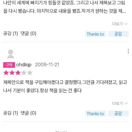
나만의 세계에 빠지기가 힘들것 같았죠. 그리고 나서 제목보고 그림
게 그저 들어갔다 나왔다는 생각이 들 책이다.
을 다시 봤습니다. 마지막으로 내용을 봤죠.작가가 원하는 것을 제가
바로 알수 있으면 좋겠지만, 저에겐 어려운일이죠.그래서 그림을 제
더보기
나름데로 해석해 보곤 합니다.좋은 책입니다. 한번 보세요.
공감 (
1
)
댓글 (0)
메뉴
ohdliqp
2009-11-21
제목만으로 책을 구입해야겠다고 결정했다.그만큼 기다려졌고, 읽고
나서 기분이 좋았다.항상 책을 읽는 건 좋다
더보기
공감 (
1
)
댓글 (0)