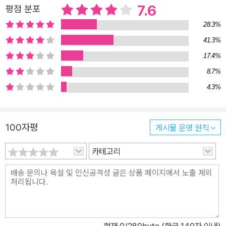
7.6
평점 분포
이 먼저 나온 곳은 파리였고 나로서는 그 상징적 의미를 매우 귀중하
게 여기고 있어요.” 밀란 쿤데라에게 있어서 가장 중요한 것은 사랑에
28.3%
대한 개념이다. 지혜의 그물망이 촘촘하게 얽혀 있는 그의 작품으로
41.3%
는 『참을 수 없는 존재의 가벼움』 『농담』 『삶은 다른 곳에』 『불멸』
17.4%
『사유하는 존재의 아름다움』 『이별의 왈츠』 『느림』 『정체성』 『향수』
8.7%
등이 있다. 그의 작품들은 거의 모두가 탁월한 문학적 깊이를 인정받
4.3%
아서 메디치 상, 클레멘트 루케 상, 유로파 상, 체코 작가 상, 컴먼웰스
상, LA타임즈 소설상 등을 받았다. 미국 미시건 대학은 그의 문학적
공로를 높이 평가하면서 명예박사 학위를 수여했다. 1978년에 출간
100자평
게시물 운영 원칙
된 『이별의 왈츠』는 유럽 최고의 권위를 자랑하는 이탈리아 문학상
프레미오 레테라리오 몬델로 상을 수상했다. 시간과 공간 속에 놓인
카테고리
우리의 삶을 마치 모자이크처럼 정교하게 수놓으면서 사랑을 담아내
고 있는 작품이다. 쿤데라는 시인, 소설가, 희곡작가, 평론가, 번역가
등의 거의 모든 문학장르에서 다양한 창작활동을 했으며 포스트모더
니즘 계열의 작가로서 세계적인 명성을 일구었다. 후기 작품으로는
『향수』와 오늘날 현대 소설이 지닌 역사적, 사회적, 문화적, 정치적 의
현재
0
/280byte (한글 140자 이내)