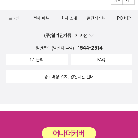
'여성 작가가 창조한 여성 탐정이 활약하는 하드보일드'라는 문학사적
냐고요~~ 도망을 가긴간다. 별 웃기지도 않는 꼬락서니로 잡혀오니
의의에 빛나는 작품으로, 인간 내면의 비열한 본성을 날카롭게 파헤
문제.. 아, 잠깐 소개만 했는데도 또 극심한 울화통이... 4) 표지를 보
로그인
전체 메뉴
회사 소개
출판사 안내
PC 버전
치며 남성 작가의 전유물로 여겨진 하드보일드 장르의 새로운 경지를
고 책을 판단하지 말라는 말도 있지만, 표지는 책의 얼굴이라는 말도
열었다는 격찬을 받았다.기리노 나쓰오의 신간이군요! 아임 소리 마
있습니다. 당신이 생각하는 최고의 표지/최악의 표지는 어떤 책이었
(주)알라딘커뮤니케이션
마 이번에 미스터리 문학 사면서 사놓고 아직 쌓아둔 책틈에 끼여있
는지 알려 주세요.최고의 표지!! 부흐홀츠의 그림들! 에두아르 부바의
어요 ㅋㅋ표지가 상콤한게 좋네요.. 후후남미 최대의 산유국이지만
1544-2514
일반문의 (발신자 부담)
사진! 그리고 존 버거! 말이 필요없지 않은가...반면.....두둥~ 리처드
극심한 빈부격차로 전 국민의 30퍼센트 이상이 빈민층인 나라, 총격
브라우티건의 <워터멜론 슈가에서>!! 예전 민출판사에서 나온 멋지
1:1 문의
FAQ
사건과 마약 거래, 폭력으로 얼룩진 나라 베네수엘라에서 거리의 아
디멋진 표지를 어떻게 이렇게 엉망으로 만들수가 있는지... 정말 너무
이들에게 무료로 악기를 나눠주고, 오케스트라 연주를 가르쳐 아이들
싫다! 수많은 일본 소설들의 토나오는 과장된 일러스트들도 너무 싫
중고매장 위치, 영업시간 안내
을 가난과 폭력에서 구해온 음악 교육 시스템 ‘엘 시스테마(El Siste
지만 그 모두를 불러 모아도 재 출간된 이녀석을 이길 수 없다... 욕이
ma)’의 35년 역사를 담고 있다 미국 작가 마이클 킴볼의 장편소설.
안나오면 다행.. 정말 땅을 치고 울일이다. 왜! 제목도 걍 <수박당>이
세계적인 작가이자 영화감독인 스티븐 킹은 이 책에 수록된 조너선
라고 하지! 그게 표지랑 더 어울린다!! 5) 책에 등장하는 것들 중 가장
벤더의 자살 편지를 2006년 100대 이야기 중 하나로 꼽았고, 유명
가지고 싶었던 물건은? (제 친구는 도라에몽이라더군요.)뭐니뭐니해
작가이자 출판업자이기도 한 데이브 에거스는 그의 책 <2007년 미
도 순간이동이 아닐까? 특히 나같은 길치에게는 더욱 필요한 것이 순
국 베스트 소설>에서 이 소설을 그해의 가장 주목할 만한 소설로 선
간이동 능력이다. 게다가 애까지 하나 딸리니 이건 뭐 길치에다 더 느
정했다‘수학의 노벨상’이라 불리는 필즈상 이야기를 천재 수학자들의
려지고 둔해 진듯하여 순간이동의 능력이 절실하다! 근데 이런 이벤