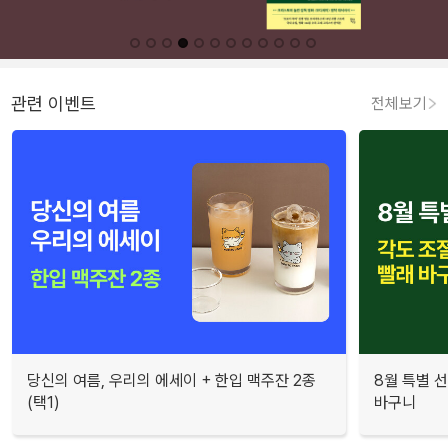
관련 이벤트
전체보기
당신의 여름, 우리의 에세이 + 한입 맥주잔 2종
8월 특별 선
(택1)
바구니