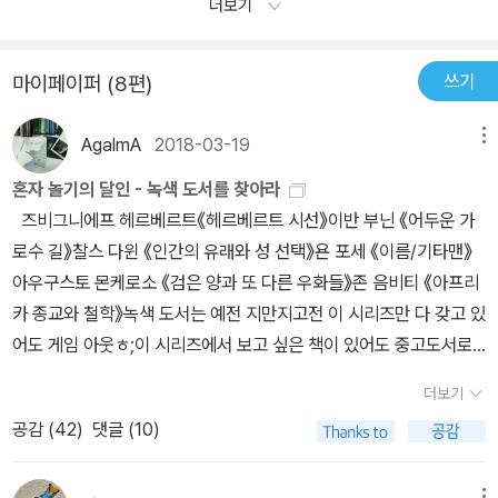
더보기
쓰기
마이페이퍼 (8편)
AgalmA
2018-03-19
메뉴
혼자 놀기의 달인 - 녹색 도서를 찾아라
즈비그니에프 헤르베르트《헤르베르트 시선》이반 부닌 《어두운 가
로수 길》찰스 다윈 《인간의 유래와 성 선택》욘 포세 《이름/기타맨》
아우구스토 몬케로소 《검은 양과 또 다른 우화들》존 음비티 《아프리
카 종교와 철학》녹색 도서는 예전 지만지고전 이 시리즈만 다 갖고 있
어도 게임 아웃ㅎ;이 시리즈에서 보고 싶은 책이 있어도 중고도서로
는 상태가 좋은 게 많이 없어 아쉬운 책들이 많다.요즘 나오는 새 디자
더보기
인보다 이게 더 정이 많이 감.한 손에 쏙~ 느낌도 좋지. 김
공감 (
42
)
댓글 (10)
중 《거미는 영영 돼지를 만나지 못한다》함성호 《聖 타지마할》김행
숙 《사춘기》이성복 《아, 입이 없는 것들》황지우 《어느 날 나는 흐린
메뉴