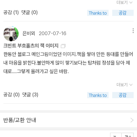
털어줄 겸ㅎ;아무래도 화이트, 블랙 도서 다음으로 녹색 도서가 3위
식을 소유의 관계가 아니라 또 다른 존재와 관계맺기가 서툴지만....2.
더보기
된 배경, 그리고 그 고사성어와 연결해서 생각할 수 있는 수학을 함께
라도 씹어먹고 싶을 지경이었다. 뭐라도 먹으면 안되겠니? 그렇게 굶
쯤 되지 않을까 싶다.내가 모르고, 가지고 있지 않은 책은 얼마나 많을
책을 함께 읽고 나누면서 경계해야 할 것해석의 과잉 또는 경도됨.
공감 (
1
)
댓글 (0)
알려준다는 점이 특징이다.고사성어 약한데... 무엇보다 고루하잖습
으면서 글을 써야 불후의 명작이 나온다니? 응?<아무런 맛도 없었
까......그리고이런 걸 할 시간에 책을 읽어야...
니까. 어렵기도 하고수학이랑 같이 하면 좀 재밌게 느껴질지도.새롭
다. 뼈다귀에서는 썩은 피의 숨이 막힐 듯한 냄새가 나서 곧 토하기 시
고 역동적인 소셜미디어 마케팅의 파워 덕분에 비즈니스 세계는 지금
작했다. 그러나 나는 또 뜯어 먹어 보았다.> 2) 책 속에서 만난, 최고
은비뫼
2007-07-16
메뉴
그 어느 때보다 더 빠르게 발전하고 있다. 폴 길린이 이 책을 쓴 이유
의 술친구가 되어줄 것 같은 캐릭터는 누구인가요?늘 그렇듯이 조르
크빈트 부흐홀츠의 책 이미지
는 오직 하나다. 기업의 경영자와 마케터들이 이런 변화를 적극적으
바! 그리고 윤대녕의 모든 여인들! 조르바야 여자인 나를 술친구로 상
한동안 블로그 메인그림이었던 이미지.책을 쌓아 만든 등대를 만들어
로 수용하고, 이를 비즈니스에 활발하게 활용하는 것. 한마디로 이 책
대도 해주지 않겠지만,, 난 그에게 좋은 술친구가 되줄 수 있을 것 같
내 마음을 밝힌다.불안하게 많이 쌓기보다는 탑처럼 정성을 담아 제
은 온라인 툴을 사용해 브랜드를 확장하고, 고객 니즈를 창출하며, 고
다. 그리고 윤대녕의 모든 소설에 등장하는 여인네들! 좋은 술친구라
대로….그렇게 올려가고 싶은 바람.
객 커뮤니티에 참여하는 방법 등이 자세하게 적혀 있는 ‘마케터들을
기 보다.... 술마시며 혼내주고 싶은 맘이 더 강한... 느희들은 좀 맞아
위한 매뉴얼서’다.<게놈>, <붉은 여왕>의 세계적 과학저술가 매트
야돼~ 꼭 그렇게 분위기를 잡고, 알듯 모를 듯 한 말로 홀리고, 불현
더보기
리들리 최신작. 진화심리, 생명과학, 인류학, 사회학 등 과학기술과 인
듯 사라지고.. 그러지마라~그래야 폼나 보이니? 응?3) 읽는 동안 당
공감 (
0
)
댓글 (3)
문사회 전 분야를 두루 섭렵한 전방위 지식으로 자신의 모든 역량을
신을 가장 울화통 터지게 했던 주인공은 누구인가요?정말 울화통이
동원한 문명비평서인 <이성적 낙관주의자>를 집필했다. 석기 시대부
터지다 못해 왕짜증이 밀려오는 주인공들이시다! 게다가 난 왜 한 여
터 앞으로 2100년까지 인류문명과 역사를 꿰뚫는 놀라운 통찰과 예
름에 이런 소설을 읽었던 걸까? 세상에나 제목 그대로 <모래의 여자
반품/교환 안내
지는 완벽하게 비관주의를 뒤엎었다.제39회 에도가와 란포상 수상
>다! 모래구덩이에 사는 여인에게 붙들려 빠져 나오지도 못하고 흘러
작. <아웃>, <아임 소리 마마>의 작가 기리노 나쓰오의 데뷔작이다.
내리는 모래를 퍼내며 갇혀 살고 있는 남자라니!! 아 왜~ 도망도 못가