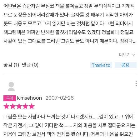
어떤날은 습관처럼 무심코 책을 펼쳐들고 정말 무의식적이고 기계적
으로 문장을 읽어내려갈때가 있다. 글자를 갓 배우기 시작한 아이가
뜻도 내용도 모르고 그저 읽기만 하는 것처럼 말이다.그런 의미에서
책그림책은 어쩌면 난해한 골칫거리일수도 있겠다.정물화나 정밀묘
사같이 있는 그대로를 그려낸 그림도 글도 아니기 때문이다. 징검다
리를 건너듯 그림 하나하나, 글 하나하나를 연관지어 차분히 생각하
더보기
고 상상하며 '감상'이라는 것으로 시간을 채울수 있게 하는 것이다.말
공감 (
1
)
댓글 (0)
대로 생각을 하게 하는 그림이 있는 책이다. 그리고 내가 왜 책을 읽는
지 책을 읽으며 느끼는 것이 무엇인지를 독자 스스로가 알아가게 한
다.마치 서로 생각하는 바를 이야기 하고 있는 기분이 든다.그렇게 책
메뉴
장을 넘기며 미술관의 그림 전시를 보듯 천천히 느낄수 있는 바쁜 세
kimsehoon
2007-02-26
상에 조금은 사치스러울수 있는 여유를 갖게 해준다.글과 그림이 하
나로 어우러져 어느것이 먼저이고 나중인지 없이 하나의 작품(?)으
그림을 보는 사람마다 느끼는 것이 다르겠지요.....길이 있고 그 위에
로 존재하고 있음이 너무나 놀랍다. 시간을 좀더 투자해서 잘 읽으면
작은 자전거, 그 옆에 커다란 책....... 저의 마음을 사로 잡더군요.저는
조용한 미술관에서 혼자 여유있게 그림을 감상 하는 것같이 많은 것
처음에 그림만 보면서 책의 전체를 봤습니다. 제목과 내용을 읽으면
을 느낄 수 있겠지만 잘못하면 단체 관광객에 떠밀려 뭘 봤는지 모르