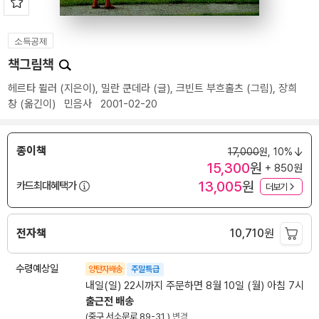
소득공제
책그림책
헤르타 뮐러
(지은이),
밀란 쿤데라
(글),
크빈트 부흐홀츠
(그림),
장희
창
(옮긴이)
민음사
2001-02-20
종이책
17,000
원,
10%
15,300
원
+ 850원
13,005
원
카드최대혜택가
더보기
전자책
10,710
원
수령예상일
양탄자배송
주말특급
내일(일) 22시까지 주문하면 8월 10일 (월) 아침 7시
출근전 배송
(중구 서소문로 89-31 )
변경