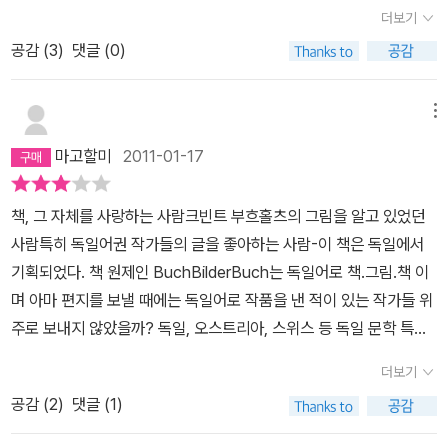
란, 전외수, 전하루키, 전주제... 어쩌면 이리도 혀에서 따로 놀까 싶어
더보기
안타까웠지만, 이렇게 내 성과 유명작가의 이름을 대입해보면서 왠지
공감 (
3
)
댓글 (0)
짜릿한 기분도 들었다. 그들은 내가 자기들 이름 갖고 이리 재보고 저
리 재보고 괜히 작명가도 아니면서 이 이름은 이게 나빠 저게 나빠 쌈
마이 평가를 해대는 걸 알고 있을까. 쓰나미가 100번 쳐대도 모르겠
메뉴
지. 괜히 내가 그들 머리 꼭대기에 올라앉은 삼장법사 같아서 삐죽 웃
마고할미
2011-01-17
음도 나더라. 상상의 나래는 언제나 즐거운 법. '책그림책'을 보면 이
런 상상의 나래가 한없이 펼쳐져서 마음 한구석이 짠하다 못해 저려
책, 그 자체를 사랑하는 사람크빈트 부흐홀츠의 그림을 알고 있었던
온다. 간혹 전시회에 가도 감흥 한 번 못 느껴봤는데 컴퓨터 모니터보
사람특히 독일어권 작가들의 글을 좋아하는 사람-이 책은 독일에서
다 작은 이 책의 그림을 보고 이렇게 많은 걸 느낄 수 있다니... 글자를
기획되었다. 책 원제인 BuchBilderBuch는 독일어로 책.그림.책 이
보기보다는, 책 내용을 이해하기보다는, 그저 그림을 보기를 권한다.
며 아마 편지를 보낼 때에는 독일어로 작품을 낸 적이 있는 작가들 위
밀란 쿤데라가 아무리 좋아도, 오르한 파묵의 명성이 아무리 믿음직
주로 보내지 않았을까? 독일, 오스트리아, 스위스 등 독일 문학 특유
스러워도, 그들의 글을 보기 이전에 그림을 보길 권한다. 글보다 그림
의 건조하면서도 관통하는 듯한 그 느낌, 철학적 사고를 좋아하는 사
이 100배 훌륭하다. 그림 전문가가 아니어서 붓놀림이 어떻고 구도
더보기
람이라면, OK.르네 마그리트와 같은 초현실주의의 그림을 보며 상상
가 어떻고 하는 건 애시당초 모르겠지만, 그림이 주는 상상력은 정말
공감 (
2
)
댓글 (1)
하기를 즐기는 사람-이 책의 그림들은 ‘책’이라는 코드가 있기 때문에
최고가 아닐까 싶다. '책'이라는 화두 하나로 어떻게 그런 그림을 그려
수많은 그림을 보다 보면 질릴 수도 있다. 비과학적인 그림 앞에 ‘어디