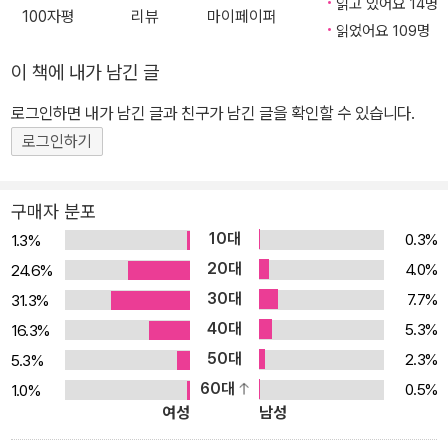
읽고 있어요 14명
100자평
리뷰
마이페이퍼
다. 그렇지만 죽음을 향한 그 꼬불꼬불한 길, 서로 사랑하는 두 사람의
의 『미학사 입문』, 크빈트 부흐홀츠의 『책그림책』, 레마르크의 『개선
읽었어요 109명
완만한 상호간의 파괴는 영원한 애매함을 드러내 보이려는 듯 어떤
문』 『사랑할 때와 죽을 때』 등이 있다.
이 책에 내가 남긴 글
내면의 평화를 다시 찾는 길이기도 하다. 그 배경에는1960년대 체코
와 1970년대 유럽을 뒤흔들어놓은 시련이 깔려 있다. 지금은 멀어져
로그인하면 내가 남긴 글과 친구가 남긴 글을 확인할 수 있습니다.
버린 체코이지만 쿤데라의 작품 한복판에 주인공인 양 요지부동으로
로그인하기
박혀 있는 체코, 실제로 존재하는 나라라기보다는 신화적이고 보다
보편적인 나라, 유적과 멀리 떨어져 있는 거리 때문에 오히려 더욱 그
구매자 분포
본질이 더 잘 보이는 듯한 그 나라. 변함 없는 성실성과 배반, 현실과
10대
0.3%
1.3%
꿈, 과거와 현재 사이에서 찢겨진 존재들의 복합성, 그리고 또한 둘로
20대
4.0%
24.6%
쪼개진 세계와 유럽의 드라마와 작가의 근원적 정신질환의 원인은 체
30대
코에 있었다. 밀란 쿤데라는 프랑스로 망명 후 소설가로서의 성공에
7.7%
31.3%
대해 한 인터뷰에서 이렇게 말했다. “변화가 너무나 급작스러웠던 게
40대
5.3%
16.3%
사실입니다. 1968년까지 나는 체코 국내의 소설가였을 뿐 아무것도
50대
2.3%
5.3%
외국어로 번역된 것이 없었으니까요. 그 뒤에 작품들이 더러 번역이
60대
0.5%
1.0%
되긴 했습니다만 체코 안에서 작가로서의 나는 존재하지 않았지요.
여성
남성
그래서 나는 프랑스를 작가로서의 조국으로 선택한 겁니다. 내 책들