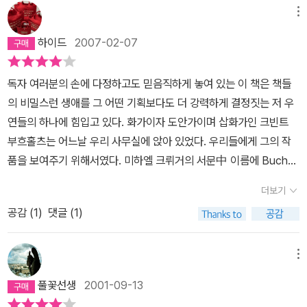
냈을까. 저 화가는 아마도 1년에 300권 이상의 책을 읽는 게 틀림없
한 번 상상해봐!’하며 압박을 받는 느낌이랄까. 이러지 않을 수 있을만
메뉴
어, 라는 지극히 주관적인 판단도 내려버렸다. 그게 진실이든 아니든,
큼 상상력이 풍부한 사람, OK.현실의 문제로 심신이 지쳐있는 사람
그의 그림은 그 어떤 독서가보다, 그 어떤 탐서주의자보다 더 많은 걸
하이드
2007-02-07
글을 읽지 않고 그림만 보면서 오후를 보내면 치유될 것 같은 사람
위
설파한다.마흔여섯명이나 되는 작가의 개성을 한번에 볼 수 있는 것
의 언급된 사람을 알고 있는 사람누군가에게 술술 읽혀 금새 읽지 않
도 매력이다. 안타까운 점이라면, 상상력은 먼 데 외출시켜놓고 그저
독자 여러분의 손에 다정하고도 믿음직하게 놓여 있는 이 책은 책들
아도, 두고두고 책장에 놓았다가 볼 수 있는 책을 선물하고 싶은 사람
그림의 내용만 묘사해놓은 글들이 몇몇개 있다는 것. 독자들은 단순
의 비밀스런 생애를 그 어떤 기획보다도 더 강력하게 결정짓는 저 우
한 그림 설명이 아니라 그 그림을 받아본 작가들의 상상력을 기대했
연들의 하나에 힘입고 있다. 화가이자 도안가이며 삽화가인 크빈트
을 텐데, 조금은 무성의한 듯한 글도 있다. 하기야, 그들도 자신을 제
부흐홀츠는 어느날 우리 사무실에 앉아 있었다. 우리들에게 그의 작
외한 마흔다섯명 작가의 글과 자신의 글이 이렇게 비교될 수 있다는
품을 보여주기 위해서였다. 미하엘 크뤼거의 서문中 이름에 Buch가
걸 미처 알아차리지 못했을 수도 있겠다. 그들은 그저 어느 날 우연히
들어간 이 사람은 어쩌면 이렇게 '책'을 그리도록 운명지어졌는지도
더보기
편지봉투 안에 동봉된 그림 한 장을 받아봤을 테니까. 그 글들이 한 권
모른다. 작가들에게 크빈트 부흐홀츠의 그림을 한장씩 보내고 그에대
의 책으로 묶여서 서점에 풀리는 날, 그들은 땅을 치며 후회했을 수도
공감 (
1
)
댓글 (1)
한 글을 써주기를 부탁한다. 밀란 쿤데라, 미셸 투르니에, 아모스 오
있다. 그 중 뛰어난 작품 순위를 매겨보는 건 독자들이 가질 수 있는
즈, 오르한 파묵, 수잔 손탁, 요슈타인 가아더, 존 버거! , 마르틴 발저,
즐거운 덤이다. 임금 없는 데서는 흉도 마음껏 볼 수 있다는데, 하물며
페터 회, 미하엘 크뤼거, 라피크 샤미. 정도가 낯익은 이름이었고, 그
메뉴
작가들 순위 매기고 흉 보는 거야 뭐 얼마든지 할 수 있는 일!! 아, 밀
외의 작가들에 대한 배경지식은 없지만, 이 책은 어쨌든 부흐홀츠에
풀꽃선생
2001-09-13
란 쿤데라의 글은 단연 돋보인다. 개인적으로 그를 워낙 좋아해 콩깍
의한 부흐홀츠를 위한 책이 아니던가. 그렇다고, 모든 그림이 '책' 으