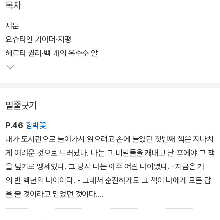
목차
보이는 책, 부드러운 대지와 달빛 아래 책을 덮고 잠이든 사람, 문을
자는 공중에 붕 뜬 의자에 앉아 한가로이 책을 읽고 있다. 윗몸을 타자
열 듯 책 커버를 여는 사람, 투명인간처럼 책을 통과해 나가는 사람,
기 위로 구부리고 글을 쓰고 있는 작가의 책상 위에 기자와 구경꾼들
서문
… 그림 하나하나를 볼 때마다 쉽게 책장이 넘어가지 않는 것은 그림
이 올라서서 타자기를 들여다보고 있다. 표범은 책을 물고 전깃줄 위
요슈타인 가아더·지평
속에 숨겨진 의미를 하나라도 더 찾아보고자 하는 욕심 탓일 수도 있
를 걸어간다...
헤르타 뮐러·백 개의 옥수수 알
고 시선을 쉽게 놓아주지 않는 그림 속 이야기들 탓일 수도 있다. 혹,
그림마다 덧붙여진 이야기들은 원치 않는다면 읽지 않아도 상관없다.
책에 대한 황홀한 비유가 숨어있는 이 그림들은, <소피의 세계>의 표
빈 노트를 하나 꺼내 옆에 놓아둔 채 그림 하나를 보고 거기 얽힌 이야
지그림으로 우리에게도 알려진 독일의 일러스트레이터 크빈트 부흐
밑줄긋기
기를 하나씩 지어내보면 어떨까. 아니면 단순한 느낌이라도 좋다. 그
홀츠의 것이다. 그리고 이 <책그림책>은 밀란 쿤데라 등 세계적인 작
런 식으로 노트를 채워가다 보면 자신만의 책 그림책이 만들어질 것
가 46명이 그의 그림에 대해 써보낸 짧고 자유로운 감상문들을 한데
P.46
함박꽃
이고, 세상에서 단 하나 뿐인 책 그림책을 갖게 될 것이다.
- 김수진
모은 책이다.
내가 도서관으로 들어가서 읽으려고 손에 들었던 첫번째 책은 지나치
(2001-03-06)
게 어려운 것으로 드러났다. 나는 그 비밀들을 캐내고 난 후에야 그 책
함축적인 글로 부흐홀츠의 그림에 명찰을 달아준 작가들은 쿤데라 외
을 덮기로 맹세했다. 그 당시 나는 아주 어린 나이였다. -지금은 거
에도 미셸 투르니에, 아모스 오즈, 오르한 파묵, 요슈타인 가아너, 존
의 반 백년의 나이이다. - 그래서 순진하게도 그 책이 나에게 모든 답
버거, 수잔 손탁, 귄터 쿠네르트 등. 책을 덮고 잠을 자고 있는 그림 속
을 줄 것이라고 믿었던 것이다.
의 아이처럼 인생을 글과 책을 통해 보낸 이 작가들에게, 부흐홀츠의
마침내 나는 그 책을 다 읽었다. 하지만 나는 그렇게 다 .읽고 나서도
그림은 어떤 공명을 주었을 것이다. 그들은 한 페이지짜리 소설을 지