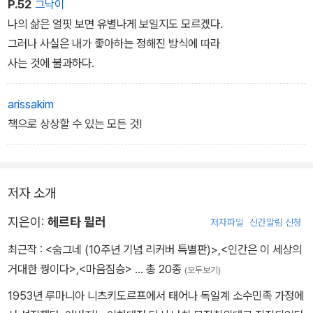
여전히 문제점들이 풀리지 않고 있다는 점을 인정해야 했다.
P.52
그낙이
어내기도 하고, 그림 속의 사람과 책을 작가 자신으로 치환하기도 한
내가 생각하기에 그 답은 내가 책상에 앉았을 때 옆의 바닥에 놓아두
나의 삶은 얼핏 보면 유별나게 보일지도 모르겠다.
다.
었던 제 2권 속에 있는 것으로 보였다. 세월이 지나면서 책들은 그런
그러나 사실은 내가 좋아하는 정해진 방식에 따라
식으로 점점 더 높이 쌓여갔다. 이제 그 책 더미는 하늘에까지 별에까
사는 것에 불과하다.
르네 마그리트를 연상시키는 이 그림들과 따라붙은 조그만 에세이들
지 닿고 있다. 그러니 내가 천사라 할지라도 그 기둥들의 제일 아래쪽
은 보는 사람마다 제각기의 상상을 펼치게 한다. 특히 누구보다 책을
에 어떻게 닿을 것인가?
arissakim
아낀다는 사람이라면 자신과 책의 '은밀한 관계'에 대한 비유를 그림
그것들을 한 권 한 권 나르자면 인간인 내가 얼마나 많은 생을 소비해
책으로 상상할 수 있는 모든 것!
속에서 발견할 지도 모른다.
야 할것인가?
그러나 길은 있는 법이다. 나는 이제 내 생의 여정의 후반부에 들어섰
<호수와 바다 이야기>
와 함께 나왔다.
다. 그러므로 나에게 다른 선택의 여지는 없다. 나는 그 책들을 다
저자 소개
시 한번 처음부터 읽을 것이다.
지은이:
헤르타 뮐러
저자파일
신간알림 신청
최근작 :
<숨그네 (10주년 기념 리커버 특별판)>
,
<인간은 이 세상의
거대한 꿩이다>
,
<마음짐승>
… 총 20종
(모두보기)
1953년 루마니아 니츠키도르프에서 태어나 독일계 소수민족 가정에