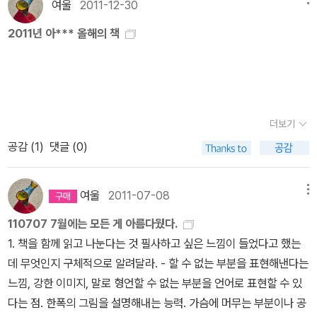
酒店에 앉아 있을 거다》김태동 《청춘》박용하 《영혼의 북쪽》김기택
여울
2011-12-30
《소》문학과 지성사는 시즌마다 테두리 색을 바꾸는데 녹색 테두리가
2011년 아*** 올해의 책
가장 많지 않나 싶다?지만지와 마찬가지로 녹색 도서 top 이
민하 《음악처럼 스캔들처럼》유종인 《교우록》, 《아껴먹는 슬픔》김경
주 《기담》김혜순 《달력 공장장님 보세요》, 《나의 우파니사드 서울》
오규원 《현대 시작법》옥타비오 파스 《활과 리라》로버트 M. 피어시
그 《선과 모터사이클 관리술》김태용 《풀밭 위의 돼지》이인성 《미쳐
더보기
버리고 싶은 미쳐지지 않는》르 클레지오 《침묵》한병철 《심리정치》
공감 (
1
)
댓글 (0)
에마뉘엘 레비나스 《존재에서 존재자로》피터 버크 《지
식의 사회사 1》페르디낭 드 소쉬르 《일반언어학 강의》, 《소쉬르의 마
여울
2011-07-08
메뉴
지막 강의》질 들뢰즈 《니체와 철학》장 보드리야르 《시뮬라시옹》민
음사 작가노트_공기 도미노 귀스타브 플로베르 《감정 교
110707 7월에는 모든 게 아름다웠다.
육》'「감정교육」의 프레데릭은 바로 나입니다' ㅡ마르셀 프루스트 플
1. 책을 함께 읽고 나눈다는 것 필사하고 싶은 느낌이 들었다고 했는
로베르는 '「보바리 부인」의 엠마는 나입니다.'라고도 했지ㅎ마르셀 푸
데 무엇인지 구체적으로 알려달라. - 할 수 없는 부분을 표현해낸다는
르스트 《잃어버린 시간을 찾아서 1》가즈오 이시구로 《부유하는 세상
느낌, 강한 이미지, 말로 형언할 수 없는 부분을 언어로 표현할 수 있
의 화가》비톨트 곰브로비치 《페르디두르케》 ,《코스모스》토머스 핀
다는 점. 한폭의 그림을 설명해내는 능력. 가슴에 머무는 부분이나 공