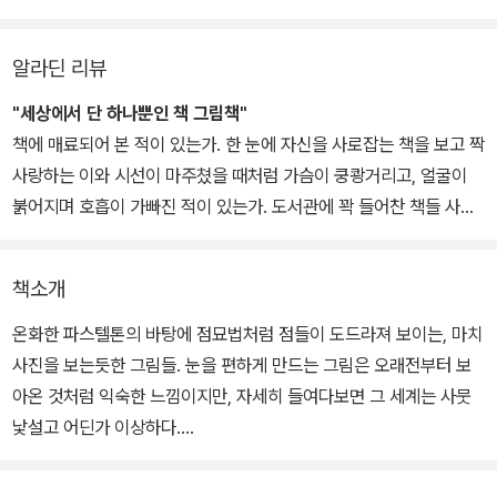
알라딘 리뷰
"세상에서 단 하나뿐인 책 그림책"
책에 매료되어 본 적이 있는가. 한 눈에 자신을 사로잡는 책을 보고 짝
사랑하는 이와 시선이 마주쳤을 때처럼 가슴이 쿵쾅거리고, 얼굴이
붉어지며 호흡이 가빠진 적이 있는가. 도서관에 꽉 들어찬 책들 사이
를 거닐며 책에서 풍기는 냄새를 맡으며 황홀해했던 적이 있는가. 책
에 대해 남다른 애착을 갖고 있는 사람이라면 <책그림책>을 보고 그
책소개
냥 지나칠 수는 없을 것이다. 밀란 쿤테라, 미셸 투르니에, 존 버거 등
의 글과 <소피의 세계> 표지그림으로 유명한 크빈트 부흐홀츠의 그
온화한 파스텔톤의 바탕에 점묘법처럼 점들이 도드라져 보이는, 마치
림이 함께 어우러진 이 책은 어쩌면 그런 이들을 위한 선물일지도 모
사진을 보는듯한 그림들. 눈을 편하게 만드는 그림은 오래전부터 보
른다. <책 그림책>에는 책과 사람에게서 유추해 낼 수 있는 온갖 상
아온 것처럼 익숙한 느낌이지만, 자세히 들여다보면 그 세계는 사뭇
상력이 한데 모여 있다. 어떻게 이런 그림들을 그려낼 수 있는지 감탄
낯설고 어딘가 이상하다.
하게 하는, 한껏 부러움을 살만한 그림 뿐이다. 가위에 찔려 피를 흘리
는 책, 사람을 가둬두는 책, 독한 사랑의 열병이라도 앓은 듯 쓸쓸해
남자는 탑처럼 높이 쌓인 책을 밟고 서서 도시를 내려다보고 있다. 여