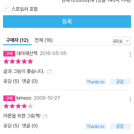
의를 쿤데라만의 날카로운 시각과 풍부한 지식, 문학에 대한 끝없는
스포일러 포함
열정으로 풀어 낸 에세이집 『커튼』 등이 있다. 2013년 유작이 된 마
등록
지막 소설 『무의미의 축제』를 발표했다. 농담과 거짓말, 의미와 무의
미, 일상과 축제의 경계에서 삶과 인간의 본질을 바라보는 노련한 거
장의 시선이 담긴 작품이다. 2023년 7월 11일 프랑스 파리의 자택에
구매자 (12)
전체 (18)
서 세상을 떠났다.
대아재산책
2016-05-05
메뉴
글과 그림이 좋습니다.
공감 (
5
)
댓글 (0)
kimsso
2009-10-27
메뉴
어른을 위한 그림책!
공감 (
5
)
댓글 (0)