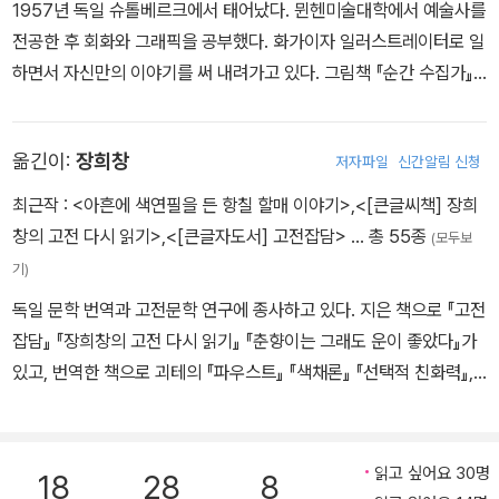
있으며, 아스펙테 문학상, 리카르다 후흐 문학상, 로즈비타 문학상, 독
1957년 독일 슈톨베르크에서 태어났다. 뮌헨미술대학에서 예술사를
게 없어서는 안 되는 것임을 증명해주는 소설가”라고 격찬한바 있다.
일비평가상 등 주요 문학상을 휩쓸었다. 2009년, 응축된 시와 진솔
전공한 후 회화와 그래픽을 공부했다. 화가이자 일러스트레이터로 일
2차대전 후 그는 대학생, 노동자, 바의 피아니스트(그의 아버지는 이
한 산문으로 박탈당한 삶의 풍경을 그려냈다는 평가를 받으며 노벨문
하면서 자신만의 이야기를 써 내려가고 있다. 그림책 『순간 수집가』
미 유명한 피아니스트였다)를 거쳐 문학과 영화에 몰두했다. 그는 시
학상을 수상했다.
로 볼로냐 국제아동도서전에서 ‘라가치상’을 수상하며 그 작품성을
와 극작품들을 썼고 프라하의 고등 영화연구원에서 가르쳤다. 밀로시
인정받았고, 전 세계 여러 나라에 소개되어 큰 화제를 불러일으켰다.
포만(Miloš Forman), 그리고 장차 체코의 누벨 바그계 영화인들이
옮긴이:
장희창
저자파일
신간알림 신청
주요 작품으로 『책 그림책』 『시간의 의미』 등이 있다. 홈페이지: quin
될 사람들은 두루 그의 제자들이었다. 소련 침공과 ‘프라하의 봄’ 무렵
tbuchholz.de
최근작 :
<아흔에 색연필을 든 항칠 할매 이야기>
,
<[큰글씨책] 장희
의 숙청으로 인하여 그의 처지는 참을 수 없는 지경에 이르렀다. 그의
창의 고전 다시 읽기>
,
<[큰글자도서] 고전잡담>
… 총 55종
책들은 도서관에서 제거되었고 그 자신은 글쓰는 것도 가르치는 것도
(모두보
금지되는 역경을 만났다. 1975년 그가 체코를 떠나 프랑스로 왔을
기)
때 “프라하에서 서양은 그들 스스로가 파괴되는 광경을 목도할 수 있
독일 문학 번역과 고전문학 연구에 종사하고 있다. 지은 책으로 『고전
게 되었다”고 말했다. 1975년 프랑스로 이주한 후 르네 대학에서 비
잡담』 『장희창의 고전 다시 읽기』 『춘향이는 그래도 운이 좋았다』가
교문학을 강의하다가 1980년에 파리 대학으로 자리를 옮겼다. 그의
있고, 번역한 책으로 괴테의 『파우스트』 『색채론』 『선택적 친화력』,
유명한 소설 『참을 수 없는 존재의 가벼움』에서 작가는 어떤 사랑 이
에커만의 『괴테와의 대화』, 니체의 『차라투스트라는 이렇게 말했다』,
야기를 들려준다. 테레사와 토마스는 우연히 서로 만났다가 사고로
귄터 그라스의 『양철북』 『게걸음으로』 『양파 껍질을 벗기며』 『암실
함께 죽는다. 그들의 운명은 결국 돌이킬 수 없는 결정들과 우연한 사
이야기』 『유한함에 관하여』, 후고 프리드리히의 『현대시의 구조』, 안
읽고 싶어요 30명
18
28
8
건들과 어쩌다가 받아들이게 된 구속들의 축적이 낳은 산물에 불과하
나 제거스 『약자들의 힘』, 카타리나 하커의 『빈털터리들』, 베르너 융