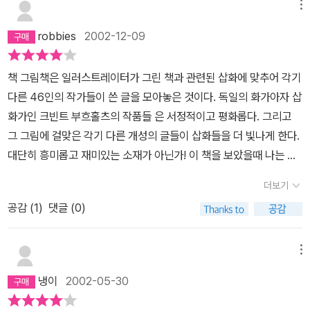
동시에 번뜩이는 형안의 정확성을 가지고 있다. 빛은 점점 더 강렬해
메뉴
서라는 얘기는 아니다. 다만, 불란서 영화의 난해함과 안드레이 타르
지고 모험적이 되어 간다. 그가 말했던 대로이다. 모든 그림에서 그는
코프스키 영화의 지루함을 극도로 싫어하는 독자에게는 권할 만 하지
robbies
2002-12-09
점점 더 원천으로 다가가고 있다. 세상 사람들은 크빈트 부흐홀츠가
않다. ^^;;그림은 어떠하냐고? 감정이입이 절제된 쇠라 풍의 정서와
점점 더 성장하리라고 생각한다. 그러나 아니다. 성장하는 것은 그의
시 공간을 초월하는 신비한 달리의 화풍을 반반씩 섞어 놓은 듯한 그
책 그림책은 일러스트레이터가 그린 책과 관련된 삽화에 맞추어 각기
그림들인 것이다. 크빈트 부흐홀츠는 점차로 사라져 가고 있다. 나는
림은 글 없이도 많은 것을 이야기해준다. 때문에 소장하기 보다, 누군
다른 46인의 작가들이 쓴 글을 모아놓은 것이다. 독일의 화가아자 삽
그것을 느낀다. 최근의 그림들은 거의 아무런 자기 의식도 없이 그려
가에게 선물을 하면 아주~ 폼이 날 듯 하다. 단, 읽지는 말고서! ^^;;;
화가인 크빈트 부흐홀츠의 작품들 은 서정적이고 평화롭다. 그리고
졌다. 곧 화필을 쥐고 있는 손만 남게 될 것이다. 그 다음에은 그림만
그 그림에 걸맞은 각기 다른 개성의 글들이 삽화들을 더 빛나게 한다.
남을 것이다. 마지막으로는 그것마저도 없어지고, 아마 빛만 있게 될
대단히 흥미롭고 재미있는 소재가 아닌가! 이 책을 보았을때 나는 주
것이다.' 115pg
저없이 구입했고 정말이지 소장가치가 있는 좋은 책이라는것을 확실
더보기
하게 말 할 수 있다.
공감 (
1
)
댓글 (0)
메뉴
냉이
2002-05-30