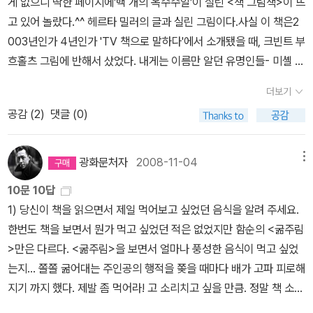
재 물리학자 파인만의 유쾌한 모험)《 SKEPTIC 》 Vol 3(#인공지
게 없으니 딱한 페이지에'백 개의 옥수수알'이 실린 <책 그림책>이 뜨
흑해 바닷가에서는 또한 모든 게 아름다웠다. 그래, 나는 잊었다. 그때
오게끔 하라고 조언하며, 행복을 ‘공동의 행복’ ‘우연의 행복’ ‘순간의
노 지음, 이세욱 옮김, 장 자크 상뻬 그림 / 별천지(열린책들) / 2009
능)대니얼 데닛 《직관 펌프 생각을 열다》파스칼 피크 외 《언어의 기
고 있어 놀랐다.^^ 헤르타 밀러의 글과 실린 그림이다.사실 이 책은2
는 너도 아름다웠다는 것을. 혹시 너는 알고 있을지도 모른다. 내가 이
행복’ ‘자기극복의 행복’ ‘충만한 행복’으로 분류해 우리가 스스로 행
년 11월그 이외에도 '카를로스 푸엔테스'와 '아씨아 제바르'의 책도 관
원》김원갑 《렘 콜하스의 건축》 올리버 색스 《의식의 강》
003년인가 4년인가 'TV 책으로 말하다'에서 소개됐을 때, 크빈트 부
따금 빈 우편엽서를 너에게 보냈던 것을. 그것들은 아름다웠다.”아름
복해질 수 있는 다양하고 기발한 방법에 대해 말한다.독일 소설은...
심이 된다.'로베르토 볼라뇨'의 책이야 워낙 인기 만점이고 ^^ 2008
미셸 푸코 《감시와 처벌》, 《성의 역사》2피에르 부르디외
흐홀츠 그림에 반해서 샀었다. 내게는 이름만 알던 유명인들- 미셸 투
다워야 한다와 아름다움의 차이 - 김농사, 해초 추위, 어부의 당당함,
사실 좀 지루한 면이 없잖아 있는데, 그건 어째서 일까요?이건 소설
년 이전 노벨문학상 수상작품도 알아보고 싶다. 이 책들은 기회가 되
《언어와 상징권력》뤼트허르 브레흐만 《리얼리스트를 위한 유토피아
르니에, 수잔 손탁, 밀란 쿤데라, 오르한 파묵 등등- 의짧은 글을 보는
해녀들이 숨을 참고 올라올 때 숨소리...(슬프지만), 적토에서 감자를
은 아니니 재밌게 읽을 수 있을지도! 과학적 두뇌 계발 그림 그리기 퍼
더보기
면 다 읽어보고 싶지만, 일단 눈여겨본 책들만 담아보련다.1970년대
플랜》쇼펜하우어《논쟁에서 이기는 38가지 방법》로버트 레빈《시간
것도 즐거웠지만 그림에더 빠졌던 책이다. 그래서 크빈트 부흐홀츠가
캐내는 농부의 거친 손. 시장바닥 건어물향은 아직 징글맞다. 의식적
즐. 어른들에게 인기 있는 스도쿠가 아이들을 위한 그림 그리기 퍼즐
공감 (
2
)
댓글 (0)
이전 작품들은 지금 영원한 스테디셀러이자 고전으로 자리매김한 듯
은 어떻게 인간을 지배하는가》 미셸푸코 《지식의 고고학》앤
그린 '검은 고양이 네로' 책과, 책에 실린 삽화그림 엽서를 받았을 때
인 민중의 삶이 아름다워야 한다라는 것이 아니다. 학습된 아름다움
‘에도쿠’로 재탄생했다. 에도쿠를 하는 동안 아이는 스스로 그림을 그
보인다. 최근 10-20년 노벨문학상 수상이 된 작품 역시 50여년이 지
소니 기든스《현대 사회의 성·사랑·에로티시즘》롤랑 바르트《이미지와
너무 행복했었다. ^^아직 내가 갖지 못한 '그림 속으로 떠난 여행'도
이 아니다.유년의 기억에 대해 - 현실과 이상이 뒤섞여있다. 떠나고
리면서 사고력과 집중력을 키우고, 그림을 좋아하는 아이라면 아이가
나면 그렇게 될까 궁금해진다.내가 가장 원하는 건 우리나라 작가들
글쓰기》프레이저《황금가지》스베틀라나 알렉시예비치《전쟁은 여자
궁금하다. 책그림책과 똑같지는 않지만 비슷한 듯...
싶다라는 질곡과 향수, 되먹임이 낳은 상황들. 그래 나는 잊었다. 그래
광화문처자
2008-11-04
메뉴
원하는 대로 색을 칠하면서 예술적 추상사고를 갖게 된다.스도쿠 좋
이 노벨문학상을 수상하게 되는 것이다.언제쯤 꿈이 이뤄질까? 아래
의 얼굴을 하지 않았다》에리히 프롬《소유냐 존재냐》우리 집 반려식
서 아름다움은 불쑥 관계를 뚫고 솟아오르는 것이다.기억의 불안정성
아하는데.. ㅎㅎ 집에서 책도 사다놓고 심심할때마다 하긴 합니다. 에
10문 10답
는 황석영 작가님과 고은 작가님의 책들이다.
물 산세베리아 우정 출연 일단 이걸로 끝.완전 녹색도 있지만 제
- 나의 감각-타인의 기억/최선을 다함-없어서 못 준 것이다.유아교
도쿠라.. 제목에서 바로 느낌이 오네요 ㅎㅎ (에는 일본어로 그림이라
1) 당신이 책을 읽으면서 제일 먹어보고 싶었던 음식을 알려 주세요.
관점에서 녹색 도서로 볼 만하다 싶은 것으로 모았어요.내가 가진 옛
육, 나3너1엄지1, 모범적인, 좋은부모, 인격체, 양육쇼크, 부모자격시
는 뜻이 있습니다.)요시다 슈이치의 베스트 컬렉션이 나왔습니다!저
한번도 책을 보면서 뭔가 먹고 싶었던 적은 없었지만 함순의 <굶주림
날 판본이 없는 건 최신판으로 올려서 읭? 녹색이 아니잖아! 하는 게
험이 아니라 되어가는 것.
관계맺는 능력(모성애라고 표현하기보다도
는 작가이름이랑 사요나라 사요나라, 동경만경정도 아는 정도? 검색
>만은 다르다. <굶주림>을 보면서 얼마나 풍성한 음식이 먹고 싶었
있어요.후아... 이거 다 정리하느라 4시간 걸리고 여기 올리느라 또 1
회피하고 싶어하는 것.)이 부족해진다. 미국파티마 사건. 사이버 양육
해보니 엄청난 다작을 ...!이젠 교양수학에도 변화가 필요하다. 알기
는지... 쫄쫄 굶어대는 주인공의 행적을 쫒을 때마다 배가 고파 피로해
시간 소요-_-)...즐거우셨음? 난 죽겠음. 아, 배고파. 이거 정리 한 번
게임인데 아이들을 방치하여 굶어죽인 사건. 육아노동이 빈부차이에
쉬운 교양수학 전도사로 소문이 난 이광연 교수가 이번에는 고사성어
지기 까지 했다. 제발 좀 먹어라! 고 소리치고 싶을 만큼. 정말 책 소개
할 때마다 이 소리 나온다;;여러분도 한 번 해 보시죠^~^)? 책 먼지도
따라 극명하다. 사회적인 문제와 본인이 감당해야 하는 부분. 부모자
를 통해 수학을 이야기한다. 온고지신의 마음으로 고사성어가 나오게
에 나오는 말대로 <불가사의한 굶주림>의 행렬이다. 읽는 내내 종이