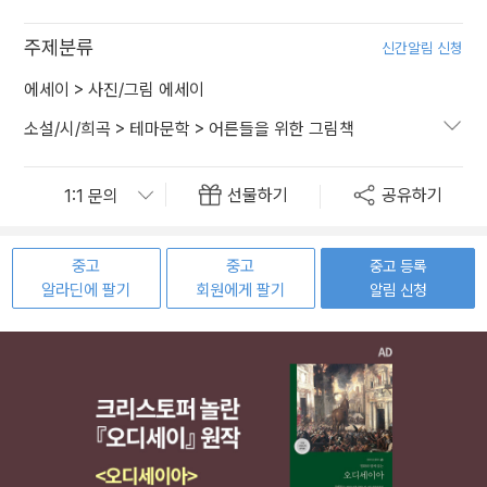
주제분류
신간알림 신청
에세이
>
사진/그림 에세이
소설/시/희곡
>
테마문학
>
어른들을 위한 그림책
선물하기
공유하기
중고
중고
중고 등록
알라딘에 팔기
회원에게 팔기
알림 신청