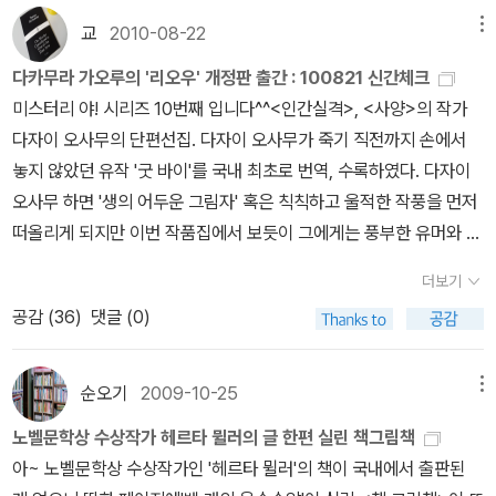
리스티 《봄에 나는 없었다》에밀 시오랑 《해뜨기 전이 가장 어둡다》
질러 방황한다. 어딘가를 향해”어둠의 묘사-존재의 세가지 거짓말은
들의 책들을 열심히 읽어보련다. 천국은 다른 곳에 마리오 바르가스
다카하시 겐이치로 《우아하고 감상적인 일본야구》모모쿠리 미캉
교
2010-08-22
메뉴
극한으로 밀어부쳤지만 유년을 그로테스크하게 그린듯./허수경-시같
요사 지음, 김현철 옮김 / 새물결 / 2010년 10월책을 살펴보고 있으
《空의 성분》(알라딘엔 없다) 옥타비오 빠스 《태양의 돌》
은 소설/책그림책이 겹친다.
사람들은 통제력을 발휘할 수 없는 상태
다카무라 가오루의 '리오우' 개정판 출간 : 100821 신간체크
니, 최근 번역작들은 출판사가 거의 대부분 문학동네이다. 역시 문학
어슐러 K 르귄 《바람의 열두 방향》H.M. 엔첸스베르거 《늑대들의 변
를 가장 불안해한다. 어린시절로 돌아가 그 좋지 않은 기억의 상황을
미스터리 야! 시리즈 10번째 입니다^^<인간실격>, <사양>의 작가
동네는 다양하고 수준높은 문학작품을 잘 컨택하는 것 같다.'밀란 쿤
명》에드거 앨런 포우 《꿈속의 꿈》김언 《거인》한인준 《아름다운 그런
해결해보려는 욕구가 존재하지만 그 고리를 끊지 못하게 된다. 알콜
다자이 오사무의 단편선집. 다자이 오사무가 죽기 직전까지 손에서
데라'와 '얀 마텔'은 처음 들어보는 듯 하다. 역시 난 문학작품을 그리
데》안미옥 《온》 루이스 자네티 《영화의 이해》스티븐 디 캐
중독, 치매, 심리적 치유는 상처를 끄집어내고 핥는 과정이다. 어린시
놓지 않았던 유작 '굿 바이'를 국내 최초로 번역, 수록하였다. 다자이
읽지 못했다는 티를 팍팍 내는 듯 ㅠㅠ참을 수 없는 존재의 가벼움 밀
츠 《영화연출론》 돈 데이비 《미술해부학》《Axt》(데이비드 밴) 볼프
절의 암울함이 현실과 환상을 넘나들고 싶어하는 욕망이 읽힌다. 저
오사무 하면 '생의 어두운 그림자' 혹은 칙칙하고 울적한 작풍을 먼저
란 쿤데라 지음, 이재룡 옮김 / 민음사 / 2009년 12월하지만, 이렇게
강 카이저 《미술과 문학에 나타난 그로테스크》파스칼 키냐르 《음악
자의 심연. 역사-루마니아의 소수민족(독일인)-유년기에 여러 가지
떠올리게 되지만 이번 작품집에서 보듯이 그에게는 풍부한 유머와 풍
책을 검색하다보니 이 책은 알 것 같다. ㅎㅎ 아직 읽어보지는 못했지
혐오》롤랑 마뉘엘 《음악의 기쁨》 헨리 데이비드 소로우 《소
를 구분할 수 없지만, 총체적으로 상황을 느낌 위주로 표현해냈다.의
자정신이 살아 있었다.인간실격 지금 장바구니에 담겨있는데...! 이거
만 제목은 익히 들어 알고 있는 책. 올 가을에 부지런히 읽어야겠다.책
로의 야생화 일기》, 《소로의 일기》《원본 정지용 시집》릴케 / 비르기
더보기
견 - 개구리와 공장장모임에 오지 않으면 읽지 않을 스타일이지만 읽
왠 우연!다카무라 가오루씨의 리오우 개정판 출간 되었습니다!마크스
그림책 헤르타 뮐러.밀란 쿤데라 외 지음, 크빈트 부흐홀츠 그림, 장희
트 하우스테트 《릴케의 베네치아 여행》로베르트 발저 《산책자》
공감 (
36
)
댓글 (0)
고 나누니 다른 풍성함이 있다.손수건의 역할!/ 밥은 먹었니!/ 오늘 어
의 산보다 읽기 쉬울거라고 편집자가 말했으니, 이건 믿으셔도 됩니
창 옮김 / 민음사 / 2001년 2월 이 책은 밀란 쿤데라와 2009년 노벨
《임제어록》 《논어집주》질 들뢰즈 《들뢰즈가 만든 철학사》
땠어!그 당시 5월에는 모든 게 아름다웠다.“.... 선술집의 늙은 어부들
다^^ ㅎㅎ개인적으로 표지가 아주 마음에 드는데요~실제로 보면 더
문학상 수상자인 헤르타 뮐러, 또 다른 작가들이 함께 만든 작품이다.
융 《원형과 무의식》스티븐 켈러트 《잃어버린 본성을 찾아서》에르빈
은 아름답게 추레했다. 어부들의 수염은 마구 뒤엉켜 들러붙어 있었
이쁠 것 같아요 ㅎㅎ독일의 의사이자 코미디언인 에카르트 폰 히르슈
순오기
2009-10-25
메뉴
제목 역시 마음에 쏙 들어 얼른 구매해야겠다.파이 이야기 얀 마텔 지
슈뢰딩거 《생명이란 무엇인가·정신과 물질》크~ 다들 포스가 장난 없
다. 어부들은 술을 마시며 쉰 목소리로 아름다운 해적 노래를 불렀다.
하우젠이 쓴, 행복에 대한 상식을 깨는 책이다. 의술 없이도 사람들을
음, 공경희 옮김 / 작가정신 / 2004년 11월 '파트릭 모디아노'의 책
다 앙리 베르그손 《의식에 직접 주어진 것들에 관한 시론》
노벨문학상 수상작가 헤르타 뮐러의 글 한편 실린 책그림책
나는 그들이 언제까지나 쉰목소리로 아름다운 노래를 불렀으면 하고
건강하게 만들 줄 아는 저자는 유쾌하고 에너지 넘치게 살아가는 법
중에서[우리 아빠는 엉뚱해] 책은 무척 재미있을 것 같다. 장 자크 상
, 《물질과 기억》, 《창조적 진화》리처드 파인만 《클래식 파인만》(천
아~ 노벨문학상 수상작가인 '헤르타 뮐러'의 책이 국내에서 출판된
바랐다. 그들은 아름답고 지저분한 손으로 테이블을... ...그때 5월의
을 차근차근 일러준다. 행복을 좇는 것이 아니라 행복이 스스로 찾아
빼의 그림도 매력적이라 더더욱 ^^우리 아빠는 엉뚱해 파트릭 모디아