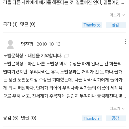
천 《제49호 품목의 경매》(이거 빨간도서에 넣을 걸ㅎ 책 찾다 보니
감을 다른 사람에게 얘기를 해준다는 것. 길들여진 언어, 길들여진 배
그럴 책이 한둘이 아니다. 아니 이것은...연발 상태)잃어버린 시간을
치가 아니다. 짧은 문장 속 주어와 술어의 관계를 예측하기 어렵다. 무
더보기
찾아서 양장노트 밀란 쿤데라, 미셸 투르니에 외 / 크빈트 부
엇을 이야기하는지 논리적인 기억은 나지 않지만 느낌이나 이미지는
공감 (
1
)
댓글 (0)
호홀츠 그림 《책그림책》이브 본푸아 《움직이는 말, 머무르는 몸》이
전달되며 공감된다.표현들이 낯선데 공감이 된다. 대화스킬에 화자가
장욱 《내 잠 속의 모래산》보르헤스 전집 2 《픽션들》장정일 《햄버거
나-너로 구분되는데 여기에서는 나멧세지와 너멧세지가 결합되어 전
에 대한 명상》가와바타 야스나리 《산소리》 프로이트 전집
달되는 느낌이다. 나중심이 아니라 너중심이 곳곳에 있는 것 같다. 11
명진짱
2010-10-13
메뉴
《농담과 무의식의 관계》, 《일상생활과 정신병리학》, 《성욕에 관한
0쪽 어머니와 사다리;“어머니는 여전히 긴 사다리 위에 서 있다. 사다
노벨문학상 - 내년을 기약합니다.
세 평의 에세이》아르까지 스뜨루가츠끼, 보리스 스뜨루가츠끼 《세상
리의 디딤판이 어머니의 발바닥을 넓적하게 누른다. 어머니는 그 발
노벨문학상 - 하긴 다른 노벨상 역시 수상을 하게 된다는 건 하늘의
이 끝날 때까지 아직 10억 년》로베르토 볼라뇨 《칠레의 밤》단테 알
바닥으로 내 위에 서 있다.“
거리미화원 “내 옆에서 공원이 짖는다. 올
별따기겠지만, 우리나라는 유독 노벨상과는 거리가 먼 듯 하다.올해
리기에리 《신곡(연옥)》 조르주 페렉 《인생사용법》보후밀 브
빼미들이 벤치에 남아 있는 입맞춤을 먹어치운다. 올빼미들은 나를
는 정말 노벨문학상 수상을 기대했는데, 다른 나라 작가에게 돌아가
라발 《너무 시끄러운 고독》정영문 《목신의 오후》크리스토프 바타이
보지 못한다. 피곤에 지친 꿈들이 덤불 속에 웅크리고 있다. 내가 너무
게 되니 허탈하다. 언제가 되어야 우리나라 작가들의 이름이 세계적
유 《다다를 수 없는 나라》김상혁 《다만 이야기가 남았네》에밀 시오
오래 밤에 기대고 있자, 빗자루들이 내 등을 쓴다. 거리미화원들이 별
으로 우뚝 서고, 전세계가 주목하게 될런지 무척이나 궁금해진다.몇
랑 《독설의 팡세》리처드 브라우티건 《워터 멜론 슈가에서》백석 《정
들을 수북이 쓸어모아서 삽에 담아 운하에 쏟아붓는다. 한 거리미화
권의 책은 눈여겨보고 있던 차에, '마리오 바르가스 요사'가 2010년
본 백석 시집》 레오나르도 파두라 외《알보라다 알만사의 행복
원이 다른 거리미화원에게 뭐라고 소리친다.(중략)..나는 성큼성큼 걸
더보기
노벨문학상 수상자가 되었다. 이번엔 정말 정말 고은 선생님께서 수
한 죽음》아이작 아시모프 외 《세계 SF 걸작선》한해숙 《단상고양이》
음을 뗀다. 걸어가면서 내 다리를 떼어논다. 길이 어디론가 쓸려나갔
공감 (
5
)
댓글 (0)
상하시길 바라고 있었는데 말이다.하지만 이 기회를 빌어서 그동안
마리 르도네 《장엄호텔》어니스트 헤밍웨이 《노인과 바다》애거서 크
다. 빗자루들이 나를 덮친다. 모든 것이 뒤집힌다. 도시가 들판을 가로
노벨문학상 수상자들을 알아보고, 또 올해 수상자가 쓴 작품과 후보