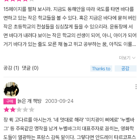
지가 내 눈을 덮은 것일 수도 있겠지만. 밀란 쿤데라라면 그 정도 콩깍
로만 이루어져있는건아니다. 저 문 아래가 책 같이 생겼나? 글쎄. 저
15페이지를 펼쳐 보시라. 지금도 동해안을 따라 국도를 타면 바다를
지는 얼마든지 괜찮지 않은가!!부끄러운 얘기지만, 나는 이 책을 덮은
바닥에 흩어진건 책(종이)겠지? 무튼, 모든 그림에서 다 책을 찾아야
면하고 있는 작은 학교들을 볼 수 있다. 혹은 지금은 바다에 묻혀 버린
날, 그림을 배워볼까 생각했다. 마침 새해도 됐겠다, 고등학교 때 그림
하는건 아니라구. 이 그림은 W.G. 제발트의 '오래된 학교의 안뜰' 과
작은 초등학교의 전설들을 심심찮게 들을 수 있으리라. 운동장에 서
을 못 배워 미대를 못 간 게 못내 서운하기도 했겠다, 그리고 '책그림
매치되어있다. 닫힌(잠긴)문과 야트막한 담 뒤로 보이는 수평선과 하
면 바다가 내려다 보이는 작은 학교의 선생이 되어, 아니, 아이가 되어
책'도 읽었겠다... 이보다 더 근사한 이유가 어디 있을까. 두고두고 이
늘. 묘하게 향수를 자극하는 그림이다. 이스탄불의 돌마바체궁의 뒷
거기 바다가 있는 줄도 모른 채 놀고 뛰고 공부하는 꿈, 아직도 이룰
책을 펴보며, 글보다는 그림을 보며, 기분 내킬 땐 이젤 앞에 앉아
뜰에서 나는 이런 광경을 보았다. 세라핀 아부아비바 부인에 의하면,
수 있는 꿈...52페이지. 다비드 그로스만은 커다란 책이랄지, 책을 닮
서 오후 시간을 보내고 싶다.
이 그림은 1930년대 부인이 다니던 포르토 베키오의 오래된 학교의
더보기
은 가방이랄지, 누추한 혹은 한 보따리만큼의 그의 인생이랄지를 오
안뜰이기도 하다. 작가의 이름은 맨 아래에 나와 있고, 독자로 하여금,
공감 (
1
)
댓글 (0)
른 손에 들고 길 위에 서 있는 한 젊은이의 그림을 놓고 '같은 장소에
작가의 이름을 억지로라도 먼저 볼 수밖에 없게 하지 않는 친절한 배
서 두 밤을 지내는 적은 결코 없는' 한 남자 이야기를 써 나간다. 그 말
려로, 작가 이름따위는 신경쓰지 않고 책장을 넘길 수 있었다. 다만,
없음, 그 흔적없음, 그 욕심없음에서 도(道)가 느껴진다. 아직도 이룰
메뉴
글과 그림의 기가막힌 하모니를 볼 때에는 부러 눈을 아래로 돌려 작
수 있는 꿈...117페이지. 책을 가득 실은 거룻배를 저어 한 사람이 바
가 이름을 확인한다. 이 그림과 글 날은 뜨겁다. 저 남자는 책을 읽고
늙은 개 책방
2003-09-24
다를 향해 간다. 그 그림자로 보아 저녁인 듯도 하고 해 뜰 무렵인 듯
있다- 그러나 그가 무슨 책을 읽고 있는지 우리는 결코 알지 못하게
도 하다. 새벽 바다와 초저녁 바다는 닮았다. 파도가 잦아들고 일순 멈
될 것이다. 새는 배가 고프다. 평평한 육지가 저 멀리 보인다. 새는 몇
장 뤽 고다르를 아시는가. '네 멋대로 해라' '미치광이 삐에로' '누벨바
춘 듯, 푸른빛을 잠시 가시고 은회색이 된다. 새벽이든 어스름이든 어
차례 원을 그리며 돈다- 이것이 그림이 존재하는 이유이다. 존 버거
그' 등 주옥같은 명작을 남겨 누벨바그의 대표주자로 꼽히는, 영화학
디론가 간다는 것, 위태하기 짝이 없는 책들을 싣고서. 그러나 그 사람
미스테리를 좋아하는 나의 이 미스테리한 그림은 오르한 파묵의 글과
도들이 열광하는 프랑스 감독 말이다. 그렇다면 안드레이 타르코프스