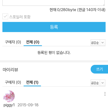
이라고 보는 편이 맞을 겁니다. 세상에는 가끔, 겉으로 봐서 하나 내세
울 게 없어 보여도, 마음에 여유가 있고 마음가짐이 안정된 사람들이
현재
0
/280byte (한글 140자 이내)
있습니다. 걱정할 일에도 전전긍긍하지 않으니, 꼭 근심 걱정이 알아
스포일러 포함
서 피해 주는 것처럼 보입니다. 이 책의 주인공, 허허 할아버지가 그렇
등록
습니다. 할아버지는 임금님의 시험을 잘 이겨내고 도리어 임금님을
바꿔 놓기에 이릅니다. 사람을 행복하게 만드는 건, 재물도 명예도 아
닌 마음이라고 말하는 옛이야기입니다. 한 번쯤 짚어봐야 할 ‘삶의 태
구매자 (0)
전체 (0)
도’을 다룬 그림책 일반적으로 욕심과 집착은 현대 사회에서 삶을 살
등록된 평이 없습니다.
아가는 추동력으로 받아들여지곤 합니다. 이런 시선에서 허허 할아버
지는 욕심도 집착도 없어서, 삶의 목표가 분명치 않은 인물로 비칠 수
도 있습니다. 성취욕도 별로 없어 보이니, 자칫 뒤처지기에 좋은 인물
쓰기
마이리뷰
로 바라볼 수도 있습니다. 어느 정도의 욕심은 삶을 살아 있게 하는 데
에 필요하기도 합니다. 다만, 지금 우리는 어떻게 살고 있는지 되짚어
구매자 (0)
전체 (1)
볼일입니다. 욕심이 너무 넘치고 있지는 않은지, 그래서 현재의 내 삶
을 매번 더 좋게 더 좋게 바꾸어야 한다고 생각하고 있지는 않은지, 그
메뉴
래서 행복한 현재를 살고 있지는 않으면서 행복한 미래만 꿈꾸고 있
piggy1
2015-09-18