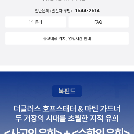
지 몸에 칼 한 번 안 댄 엄마였는데. 울다보니 설교 말씀이 기억났다.
목사님 말씀 중에서나에게 갑자기 일어난 일들도하나님께서 미리 다
1544-2514
일반문의 (발신자 부담)
예비하신 거라는 그 부분이 퍼뜩 떠올랐다.수퍼남매 키우면서 부모님
1:1 문의
FAQ
의 도움을 참 많이 받았다.큰 애는 6세 때까지 거의 키워주셨고,작은
애도 2세부터 4세 때까지 키워주셨으니부모님께 참 빚진 게 많다.그
중고매장 위치, 영업시간 안내
빚 조금이라도 갚으라고 아버지를 우리 집에 보내신 듯하다.우리 집
에 계시는 동안 잘해 드려야겠다.수퍼남매에게도 너희들 정말 아끼고
사랑하며 애지중지 키워주셨으니잘해드리라고 당부하였다.매일 한
권씩 그림책 읽어드리라고 미션을 주었다.아버지가 온이를 좋아한다.
온이만 보면 웃는다.진작 온이를 부모님께 입양 보낼 걸 그랬나 싶다.