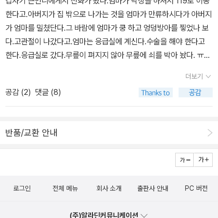
갑자기 큰언니에게서 전화가 왔다.엄마가 낙상을 하셔서 119로 이동
한다고.아버지가 집 밖으로 나가는 것을 엄마가 만류하시다가 아버지
가 엄마를 밀쳤단다.그 바람에 엄마가 쿵 하고 엉덩방아를 찧었나 보
다.고관절이 나갔다고.엄마는 응급실에 계신다.수술을 해야 한다고
한다.응급실로 갔다.무릎이 펴지지 않아 무릎에 쇠를 박아 놨다. ㅠㅠ
양쪽에 몰핀을 맞고 있었다. 아버지는 엄마를 간호할 수도 혼자 계실
더보기
수도 없어우리 집으로 모셔왔다.어젯 저녁 아버지에게 그림책 두 권
공감 (
2
)
댓글 (8)
을 읽어드렸다.<허허 할아버지>를 읽어드렸는데 그림을 보고 웃으셨
다.웃음 소리가 어쩐지 슬프게 들렸다.아들이 할아버지에게 <이건 내
모자가 아니야>를 읽어줬는데아기처럼 집중을 못 하시고 다른 데를
반품/교환 안내
보신다. 시어머니께서 엄마 낙상한 것을 아시고 전화를 주셨다.
친정 아버지 모시고 온 것을 말씀 드렸더니반찬 해서 택배로 보낼까
하신다. 본인도 지난 겨울에 넘어지셔서 아직도 무릎이 성치 않으신
데...우리 시어머니는 진짜 천사다.시어머니와의 통화를 끝내고 나니
로그인
전체 메뉴
회사 소개
출판사 안내
PC 버전
갑자기 슬픔이 몰려들어 꺼이꺼이 울었다.폭풍 같은 눈물이 주체할
수 없이 흘렀다.그렇게 총명한 아버지였는데.지병은 있었지만 지금까
(주)알라딘커뮤니케이션