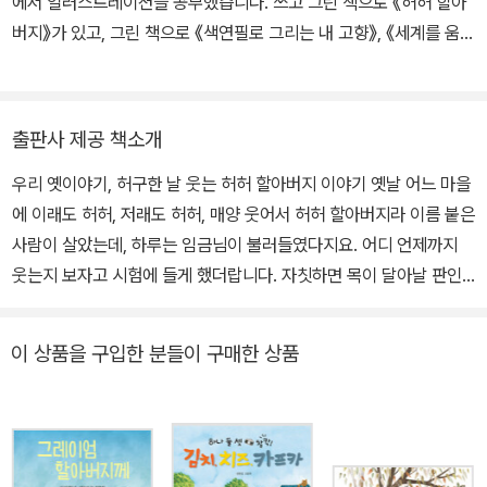
에서 일러스트레이션을 공부했습니다. 쓰고 그린 책으로 《허허 할아
버지》가 있고, 그린 책으로 《색연필로 그리는 내 고향》, 《세계를 움직
이는 국제기구》, 《달 조각》, 《척독, 마음을 담은 종이 한 장》 등이 있
습니다. · 인스타그램 @jieunjeon__
출판사 제공 책소개
우리 옛이야기, 허구한 날 웃는 허허 할아버지 이야기 옛날 어느 마을
에 이래도 허허, 저래도 허허, 매양 웃어서 허허 할아버지라 이름 붙은
사람이 살았는데, 하루는 임금님이 불러들였다지요. 어디 언제까지
웃는지 보자고 시험에 들게 했더랍니다. 자칫하면 목이 달아날 판인
데, 이 위기를 어찌 넘길까요? 근심 없는 노인, ‘무수옹 이야기’를 다
룬 옛이야기 그림책, 『허허 할아버지』입니다. 웃으면 정말 복이 올
이 상품을 구입한 분들이 구매한 상품
까? ‘웃으면 복이 온다’는 옛 속담이 있습니다. ‘웃는 낯에 침 못 뱉는
다’는 속담도 있지요. 웃음과 관련한 속담은 비단 우리나라뿐 아니라
동서양에 두루두루 많습니다. 내가 웃든, 남이 웃든, 누구든 웃는 모습
을 보면 서로서로 기분 좋고 흥이 날 수 있으니, 되도록 웃고 살자는