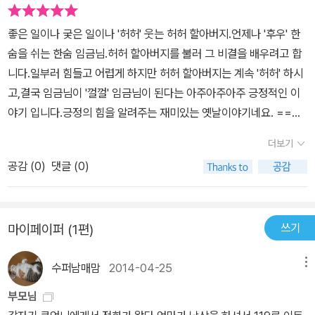
지는 않은지 한 번쯤 짚어볼 일입니다. 나이 든 어른이 그러하다면, 나
이 어린 아이들도 자연스레 그 길을 밟아 나갈 겁니다. 평온하고 안락
좋은 일이나 궂은 일이나 '허허' 웃는 허허 할아버지.언제나 '후우' 한
하고 따뜻한 마음, 나도 웃고 남도 웃을 수 있는 마음을 불러오는 일이
숨을 쉬는 한숨 임금님.허허 할아버지를 불러 그 비결을 배우려고 합
그리 어렵지만은 않을 거라고, 그림책이 이야기합니다.
니다.일부러 힘들고 어렵게 하지만 허허 할아버지는 계속 '허허' 하시
고,결국 임금님이 '껄껄' 임금님이 된다는 아주아주아주 긍정적인 이
야기 입니다.긍정의 힘을 알려주는 재미있는 옛날이야기네요. ====
======================================
더보기
========책 속에서)마을에 큰 잔치가 열렸어.임금님도, 허허 할
공감 (
0
)
댓글 (0)
아버지도, 온 마을 사람들도 함께 먹고 마시며 허허허 껄껄껄 웃었어.
웃음소리가 아랫마을, 윗마을까지 다 들렸다지?그 뒤로도 허허 할아
버지는 허허 웃으며 살았대.그럼 임금님은 어찌 됐냐고?껄껄 웃으며
쓰기
마이페이퍼 (1편)
나라를 다스렸대.그래서 사람들이 껄껄 임금님이라고 불렀다지, 허
허.
수퍼남매맘
2014-04-25
메뉴
부모님