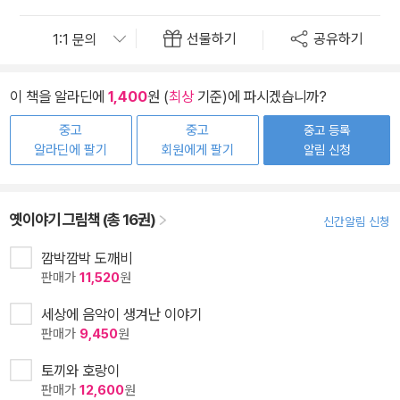
선물하기
공유하기
이 책을 알라딘에
1,400
원 (
최상
기준)에 파시겠습니까?
중고
중고
중고 등록
알라딘에 팔기
회원에게 팔기
알림 신청
옛이야기 그림책 (총 16권)
신간알림 신청
깜박깜박 도깨비
판매가
11,520
원
세상에 음악이 생겨난 이야기
판매가
9,450
원
토끼와 호랑이
판매가
12,600
원