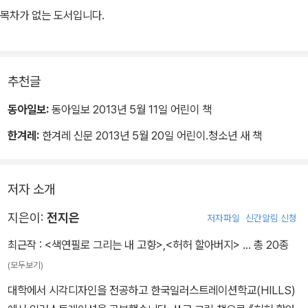
비를 걸어도 도리어 자기가 미안하다고 허허, 도둑이 들어도 살림이
목차가 없는 도서입니다.
넉넉해 보인 모양이라고 허허. 이런 할아버지가 마을 너머 궁궐에 사
는 임금님의 눈에 곱게 보이지 않았다.
추천글
임금님은 걱정거리를 하나 던져 주자고 마음먹는다. 그래서 할아버지
에게 황금 가락지 하나를 내어 주고, 보름 뒤에 찾겠다고 말한다. 그러
동아일보:
동아일보 2013년 5월 11일 어린이 책
던 어느 날, 할아버지가 배를 타고 가는데 뱃사공이 몸을 기우뚱하는
한겨레:
한겨레 신문 2013년 5월 20일 어린이.청소년 새 책
바람에, 가락지는 강물에 풍덩 빠지고 마는데….
저자 소개
지은이:
전지은
저자파일
신간알림 신청
최근작 :
<색연필로 그리는 내 고향>
,
<허허 할아버지>
… 총 20종
(모두보기)
대학에서 시각디자인을 전공하고 한국일러스트레이션학교(HILLS)