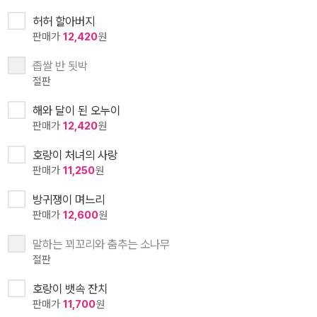
허허 할아버지
판매가
12,420
원
좁쌀 반 됫박
절판
해와 달이 된 오누이
판매가
12,420
원
호랑이 처녀의 사랑
판매가
11,250
원
방귀쟁이 며느리
판매가
12,600
원
말하는 꾀꼬리와 춤추는 소나무
절판
호랑이 뱃속 잔치
판매가
11,700
원