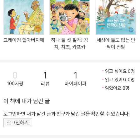
의미를 담은 것일 겁니다. 이 그림책 주인공, ‘허허 할아버지’는 그야
말로 웃는 데에 있어서는 타의추종을 불허합니다. 길가다 똥을 밟아
도 거름에 보태면 되겠다고 허허, 누가 시비를 걸어도 도리어 자기가
미안하다고 허허, 도둑이 들어도 살림이 넉넉해 보인 모양이라고 허
허. 이쯤이면 이 책을 읽는 독자들도 옛 어른들 말씀마냥 ‘원, 너무 속
그레이엄 할아버지께
하나 둘 셋 찰칵! 김
세상에 둘도 없는 반
없는 사람 아니야’ 싶은 의심이 들락말락합니다. 그런데 마침, 마을 너
치, 치즈, 카프카
짝이 신발
머 궁궐에 사는 임금님이 똑같은 생각을 했더랬지요. 이 임금님으로
말하자면, 낙엽이라도 하나 떨어지면 지저분하다고 한숨을 후우, 바
른말이라도 좀 할라치면 잔소리한다고 한숨을 후우, 곡식이 잘 되어
읽고 싶어요 0명
0
1
1
도 쌓아 둘 데가 없다고 한숨을 후우, 하고 이러나저러나 한숨을 달고
읽고 있어요 0명
100자평
리뷰
마이페이퍼
사는 양반입니다. 당연히 이런 임금님 눈에 할아버지가 곱게 보일 리
읽었어요 8명
없고, 어디 저게 거짓 웃음인지 진짜 웃음인지, 웃으면 언제까지 웃는
이 책에 내가 남긴 글
지 한번 보자고 작정하게 만들 법합니다. 이렇듯 전혀 다른 두 캐릭터
로그인하면 내가 남긴 글과 친구가 남긴 글을 확인할 수 있습니다.
가 이 그림책을 이끌어 갑니다. 한 사람은 입에 풀칠하기도 벅찬 마당
에 허구한 날 허허 웃고 삽니다. 한 사람은 세상 모든 권력과 돈을 쥔
로그인하기
마당에 한숨 쉬기 바쁩니다. 옛이야기라고요? 우리가 한 발짝 발만