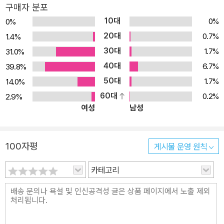
떼고 둘러보아도 쉽게 찾을 수 있는 인물들입니다. 바로, 지금, 여기,
구매자 분포
우리의 이야기이기도 한 겁니다. 마음이 웃으면 행복이 온다 그런데
10대
0%
0%
참말로 무슨 수가 있기에 그리 웃고 살까? 재물이 많은가? 입에 풀칠
20대
0.7%
1.4%
정도 한답니다. 자식들이 잘 모시는가? 자식은 없답니다. 할멈이 떠
30대
1.7%
31.0%
받들어 주나? 그저 함께 늙어간답니다. 임금님은 걱정거리를 하나 던
40대
6.7%
39.8%
져 주자고 마음먹습니다. 황금 가락지 하나를 내어 주고, 보름 뒤에 찾
50대
1.7%
14.0%
겠다고 말합니다. 임금씩이나 되어서 가락지를 줬다 되돌려 달라는
60대
0.2%
2.9%
데에는, 뭔가 꿍꿍이가 있어 보이지요. 아니나 다를까, 뱃사공이 몸을
여성
남성
기우뚱하는 바람에, 가락지는 강물에 풍덩 빠지고 맙니다. 한양에서
김 서방 찾기보다 더 어려운 일이 강물에 빠진 가락지 건지는 일일 테
니, 할아버지는 미안해하는 사공을 달래 놓고 허허 웃으며 배에서 내
100자평
게시물 운영 원칙
립니다. 속이 편해도 편해도 너무 편한 서방님 덕분에 할머니는 몸져
눕고, 할머니 건사가 우선이라며 할아버지가 잡아다 내어놓은 잉어
카테고리
뱃속에서 천만다행히도 잃어버린 가락지가 나옵니다. 정말 웃어서 복
이 온 걸까요? 웃는 사람은 하늘도 도운 걸까요? 그보다는 매사에 긍
정적이고 잘 웃는 할아버지다 보니, 근심도 걱정도 알아서 피해 간 것