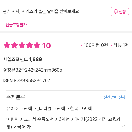
관심 저자, 시리즈의 출간 알림을 받아보세요
신청
선물포장불가
10
100자평 0편
리뷰 1편
세일즈포인트
1,689
양장본
32쪽
242*242mm
360g
ISBN 9788958286707
주제분류
신간알림 신청
유아
>
그림책
>
_나라별 그림책
>
한국 그림책
어린이
>
교과서 수록도서
>
3학년
>
1학기(2022 개정 교육과
정)
>
국어 가