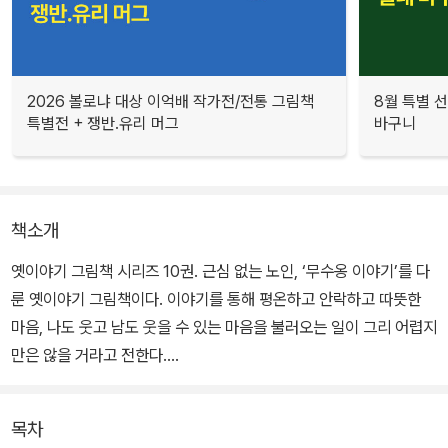
2026 볼로냐 대상 이억배 작가전/전통 그림책
8월 특별 선
특별전 + 쟁반.유리 머그
바구니
책소개
옛이야기 그림책 시리즈 10권. 근심 없는 노인, ‘무수옹 이야기’를 다
룬 옛이야기 그림책이다. 이야기를 통해 평온하고 안락하고 따뜻한
마음, 나도 웃고 남도 웃을 수 있는 마음을 불러오는 일이 그리 어렵지
만은 않을 거라고 전한다.
주인공, ‘허허 할아버지’는 그야말로 웃는 데에 있어서는 타의추종을
목차
불허한다. 길가다 똥을 밟아도 거름에 보태면 되겠다고 허허, 누가 시