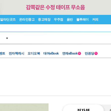
알라딘굿즈
온라인중고
중고매장
우주점
음반
블루레이
커피
벤트
전자책캐시
오디오북
대여eBook
연재eBook
만권당
N
N
전자책