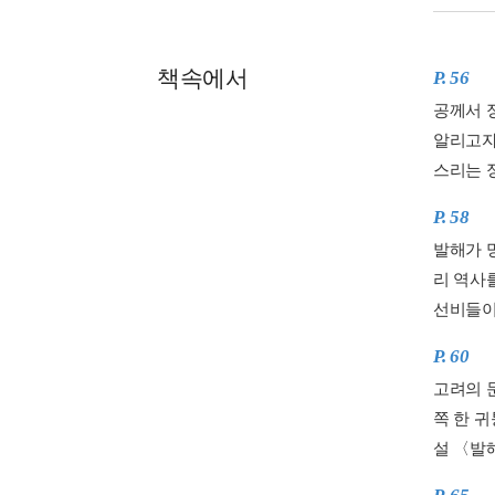
책속에서
P. 56
공께서 
알리고자
스리는 정
P. 58
발해가 
리 역사
선비들이
P. 60
고려의 
쪽 한 귀
설 〈발