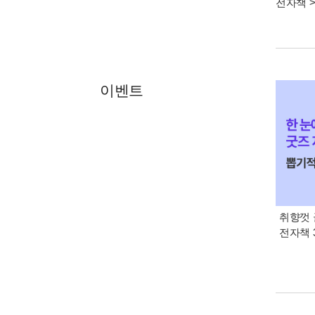
전자책
이벤트
취향껏 
전자책 