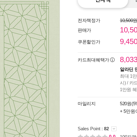
전자책정가
10,500
10,5
판매가
9,45
쿠폰할인가
8,03
카드최대혜택가
알라딘 
최대 1만
시) / 
1만원 
종이
미리
마일리지
520원(5
입니
+ 5만원
Sales Point :
82
0.0
100자평(