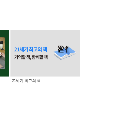
21세기 최고의 책
삼성카드가 쏜다! 알라