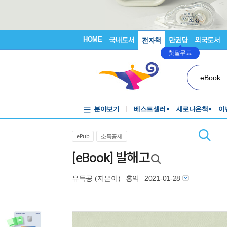
HOME
국내도서
만권당
외국도서
전자책
첫달무료
eBook
분야보기
베스트셀러
새로나온책
이
ePub
소득공제
[eBook] 발해고
유득공
(지은이)
홍익
2021-01-28