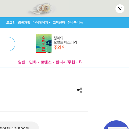
로그인
회원가입
마이페이지
고객센터
장바구니
(0)
일반
만화
로맨스
판타지/무협
BL