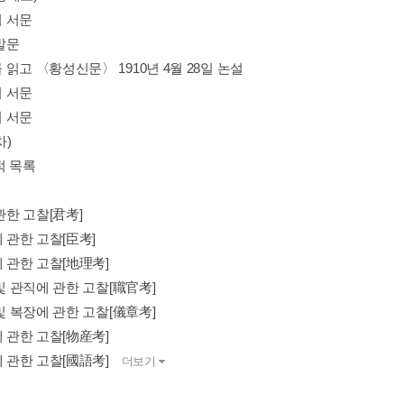
 서문
발문
읽고 〈황성신문〉 1910년 4월 28일 논설
 서문
 서문
차)
적 목록
 관한 고찰[君考]
에 관한 고찰[臣考]
에 관한 고찰[地理考]
 및 관직에 관한 고찰[職官考]
 및 복장에 관한 고찰[儀章考]
에 관한 고찰[物産考]
에 관한 고찰[國語考]
더보기