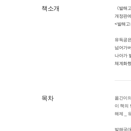
책소개
《발해고
개정판에는
<발해고
유득공은
넘어가버
나아가 
체계화했
목차
옮긴이의
이 책의
해제 _
발해국(