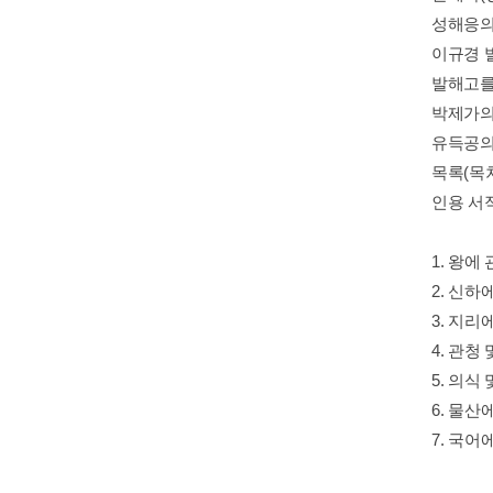
성해응의
이규경 
발해고를 
박제가의
유득공의
목록(목
인용 서
1. 왕에
2. 신하
3. 지리
4. 관청
5. 의식
6. 물산
7. 국어