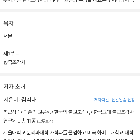
부에서는 한국조각사의 시대적 흐름과 특징을 비교론적 시각에서 조
명하며 구체적인 대상을 깊이 있게 관찰, 한국미술에서 일반조각의
전통이라는 내용으로 포함시켜 한국조각사에 대한 거시적 관점을 제
목차
시한다.
서문
제2부에서는 중국 불교조각과 한국과의 관계성을 염두에 두고 시대
적 전개를 정리하며 중요하다고 판단되는 도상과 경전과의 연관성을
제1부
심도 있게 다루었다. 제3부에서는 각 나라의 역사적 교류를 통한 미
한국조각사
술의 만남 그리고 문양의 변화를 시각적으로 증명해 주는 미술의 다
양한 양상을 찾아보고자 했다.
저자 소개
지은이:
김리나
저자파일
신간알림 신청
최근작 :
<미술의 교류>
,
<한국의 불교조각>
,
<한국고대 불교조각사
연구>
… 총 11종
(모두보기)
서울대학교 문리과대학 사학과를 졸업하고 미국 하버드대학교 대학