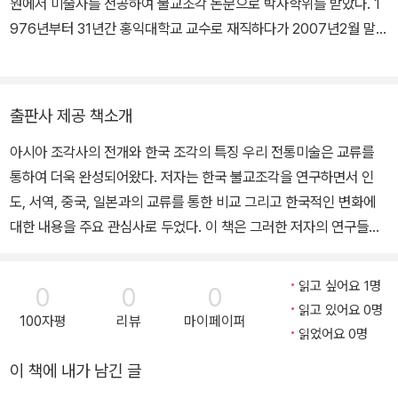
원에서 미술사를 전공하여 불교조각 논문으로 박사학위를 받았다. 1
976년부터 31년간 홍익대학교 교수로 재직하다가 2007년2월 말에
정년퇴직하여 현재는 명예교수이다. 미술사 연구회, 한국미술사학회
회장을 역임하였으며, 또한 국제기념물유적협의회의한국위원회(IC
OMOS-Korea)의 위원으로 활동하였고 위원장도 맡았다(2005~2
출판사 제공 책소개
006). 2001년부터 2013년까지 문화재청의 문화재위원으로 활동하
아시아 조각사의 전개와 한국 조각의 특징 우리 전통미술은 교류를
였으며 문화재위원회 부위원장을 지냈다. 불교조각사, 공예사, 미술
통하여 더욱 완성되어왔다. 저자는 한국 불교조각을 연구하면서 인
교섭사 분야를 중심으로 연구하여 영문, 일문, 중문으로도 다수의 논
도, 서역, 중국, 일본과의 교류를 통한 비교 그리고 한국적인 변화에
문을 냈다. 저서에는 Arts of Korea, 共著(Kodansha Internatio
대한 내용을 주요 관심사로 두었다. 이 책은 그러한 저자의 연구들을
nal, Tokyo, 1974), <韓國美術의 美意識>, 共著(정신문화연구
담은 것이다. 동아시아와 한국의 역사적 흐름에 따른 조각사와 기본
원, 1984), <韓國古代佛敎彫刻史硏究>(일조각, 1989/신수판
적으로 형식이나 도상적인 면에서 중국과 그 궤를 같이하면서도 구별
2015), <韓國古代佛敎彫刻 比較硏究>(문예출판사, 2003) 등
읽고 싶어요 1명
0
0
0
된 한국 조각만의 고유한 특징들을 다루었다. 이 책은 3부로 구성되
이 있다. 한국 불교조각에 대한 영문저서 Buddhist Sculpture of K
읽고 있어요 0명
100자평
리뷰
마이페이퍼
어 있으며, 제1부에서는 한국조각사의 시대적 흐름과 특징을 비교론
orea(Hollym International Corp.,2007)를 썼고, 개설서로 <한
읽었어요 0명
적 시각에서 조명하며 구체적인 대상을 깊이 있게 관찰, 한국미술에
국불교미술사>, 共著(미진사, 2011)와 <한국의 불교조각>(사회평
이 책에 내가 남긴 글
서 일반조각의 전통이라는 내용으로 포함시켜 한국조각사에 대한 거
론, 2020)을 출간하였다. 번역서로는 <미술품 분석과 서술의 기초>