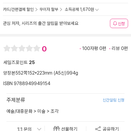
카드/간편결제 할인
무이자 할부
소득공제 1,670원
관심 저자, 시리즈의 출간 알림을 받아보세요
신청
0
100자평 0편
리뷰 0편
세일즈포인트
25
양장본
552쪽
152*223mm (A5신)
994g
ISBN 9788949949154
주제분류
신간알림 신청
예술/대중문화
>
미술
>
조각
선물하기
공유하기