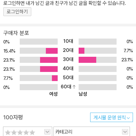
시적 관점을 제시한다. 제2부에서는 중국 불교조각과 한국과의 관계
(시공사, 1995/ 개정증보판 2006)가 있다.
로그인하면 내가 남긴 글과 친구가 남긴 글을 확인할 수 있습니다.
성을 염두에 두고 시대적 전개를 정리하며 중요하다고 판단되는 도상
로그인하기
과 경전과의 연관성을 심도 있게 다루었다. 제3부에서는 각 나라의
역사적 교류를 통한 미술의 만남 그리고 문양의 변화를 시각적으로
구매자 분포
증명해 주는 미술의 다양한 양상을 찾아보고자 했다.
10대
0%
0%
20대
7.7%
15.4%
30대
23.1%
23.1%
40대
0%
23.1%
50대
0%
7.7%
60대
0%
0%
여성
남성
100자평
게시물 운영 원칙
카테고리