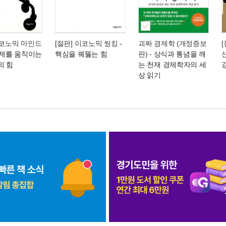
이코노믹 마인드
[절판] 이코노믹 씽킹
-
괴짜 경제학 (개정증보
 경제를 움직이는
핵심을 꿰뚫는 힘
판)
- 상식과 통념을 깨
의 힘
는 천재 경제학자의 세
상 읽기