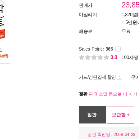
23,8
판매가
마일리지
1,320원(
+ 5만원
배송료
무료
Sales Point :
365
0.0
100자평(
카드/간편결제 할인
무이
절판
판권 소멸 등으로 더 이상 
절판
보관함 +
- 절판 확인일 : 2009-04-29