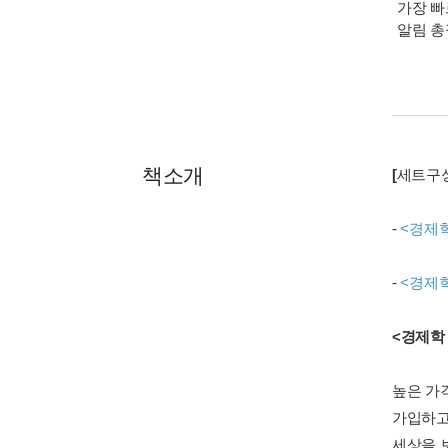
가장 빠
알림 
책소개
[
세트구
-
<경제학
-
<경제학
<경제학
높은 가
가입하고
세상을 