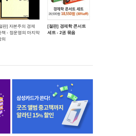
[절판] 자본주의 경제
[절판] 경제학 콘서트
산책
- 정운영의 마지막
세트 - 2권 묶음
강의