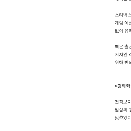
스타벅스
게임 이
없이 유
책은 출
저자인 
위해 반
<경제학
전작보다
일상의 
맞추었다