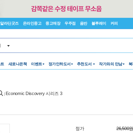
알라딘굿즈
온라인중고
중고매장
우주점
음반
블루레이
커피
서
스트
새로나온책
이벤트
정가인하도서
추천도서
작가와의 만남
북
Economic Discovery 시리즈 3
|
정가
26,500