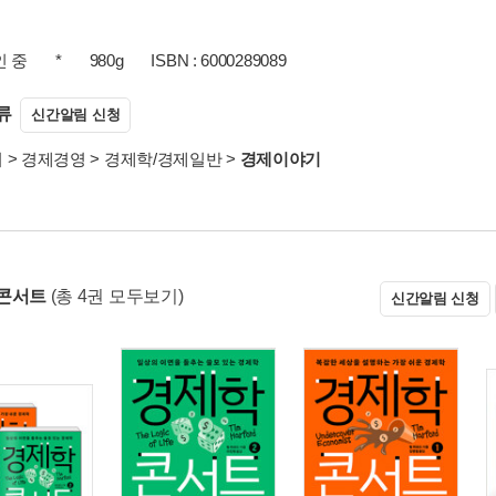
인 중
*
980g
ISBN : 6000289089
류
신간알림 신청
서
>
경제경영
>
경제학/경제일반
>
경제이야기
콘서트
(총 4권 모두보기)
신간알림 신청