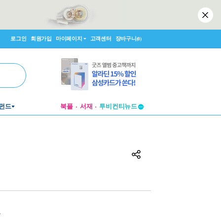
로그인
회원가입
마이페이지
고객센터
장바구니
(0)
펀드
북플
서재
투비컨티뉴드
창작플랫폼
투비컨티뉴드
원