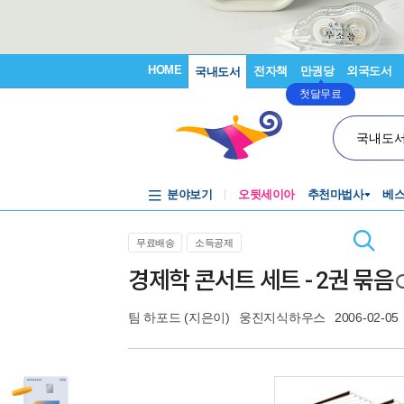
HOME
전자책
만권당
외국도서
국내도서
첫달무료
국내도
분야보기
오뒷세이아
추천마법사
베
무료배송
소득공제
경제학 콘서트 세트 - 2권 묶음
팀 하포드
(지은이)
웅진지식하우스
2006-02-05