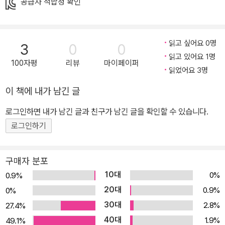
배경 및 소품으로 드러낸 것이 특징입니다. 아름다운 공주들에게 색
공급자 적합성 확인
과 종이옷을 입히면서 여러 나라의 풍습까지 자연스럽게 배울 수 있
습니다. 각 나라의 대표적인 상징물들도 한눈에! 12개 나라의 전통 의
상 외에도 오스트리아의 하프, 대한민국의 해태, 일본의 마네키네코,
읽고 싶어요 0명
3
0
0
중국의 판다, 인도의 불상, 그리스의 조각상, 이집트의 스핑크스, 러시
읽고 있어요 1명
100자평
리뷰
마이페이퍼
아의 마트료시카 등 대표적인 상징물이 곳곳에 실려 각 문화권을 간
읽었어요 3명
접경험 할 수 있습니다. 소장 가치 100% 환상적인 일러스트! '미녀와
이 책에 내가 남긴 글
야수', '뮬란', '겨울 왕국' 등으로 유명한 디즈니의 게임 회사에서 원화
로그인하면 내가 남긴 글과 친구가 남긴 글을 확인할 수 있습니다.
작가로 근무했던 일러스트레이터가 작업했습니다. 빼어난 작가이자
로그인하기
완구 수집가일 뿐 아니라 ‘엄마’이기에 아이와 엄마 모두 공감할 그림
을 완성해 냈습니다.
구매자 분포
10대
0%
0.9%
20대
0.9%
0%
30대
2.8%
27.4%
40대
1.9%
49.1%