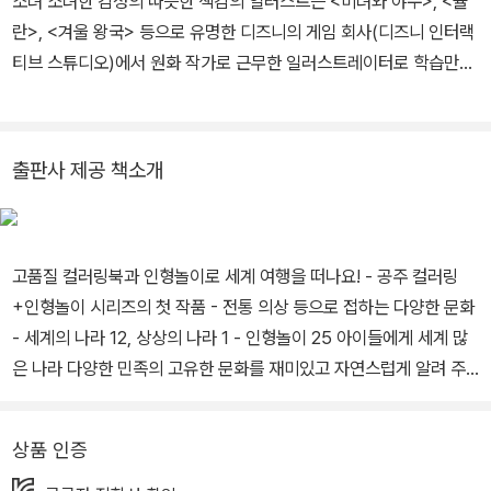
소녀 소녀한 감성의 따뜻한 색감의 일러스트는 <미녀와 야수>, <뮬
란>, <겨울 왕국> 등으로 유명한 디즈니의 게임 회사(디즈니 인터랙
티브 스튜디오)에서 원화 작가로 근무한 일러스트레이터로 학습만화
가이자 완구 수집가일 뿐 아니라 ‘엄마’이기에 아이와 엄마 모두 공감
할 그림을 완성해 냈습니다.
출판사 제공 책소개
고품질 컬러링북과 인형놀이로 세계 여행을 떠나요! - 공주 컬러링
+인형놀이 시리즈의 첫 작품 - 전통 의상 등으로 접하는 다양한 문화
- 세계의 나라 12, 상상의 나라 1 - 인형놀이 25 아이들에게 세계 많
은 나라 다양한 민족의 고유한 문화를 재미있고 자연스럽게 알려 주
는 컬러링+인형놀이 책입니다. 전통 의상으로 배우는 세계 문화 봄봄
스쿨의 ‘공주 컬러링+인형놀이 시리즈’ 첫 작품인 '세계의 공주 컬러
상품 인증
링+인형놀이 북'은 세계 곳곳의 역사와 종교, 문화 등을 전통 의상과