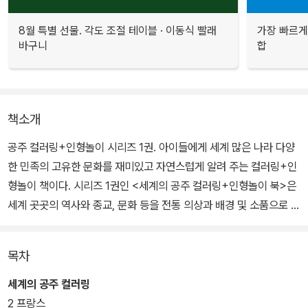
8월 특별 선물. 각도 조절 테이블 · 이동식 빨래
가장 빠르게
바구니
합
책소개
공주 컬러링+인형놀이 시리즈 1권. 아이들에게 세계 많은 나라 다양
한 민족의 고유한 문화를 재미있고 자연스럽게 알려 주는 컬러링+인
형놀이 책이다. 시리즈 1권인 <세계의 공주 컬러링+인형놀이 북>은
세계 곳곳의 역사와 종교, 문화 등을 전통 의상과 배경 및 소품으로 드
러낸 것이 특징이다. 아름다운 공주들에게 색과 종이옷을 입히면서
여러 나라의 풍습까지 자연스럽게 배울 수 있다.
목차
12개 나라의 전통 의상 외에도 오스트리아의 하프, 대한민국의 해태,
세계의 공주 컬러링
일본의 마네키네코, 중국의 판다, 인도의 불상, 그리스의 조각상, 이집
2 프랑스