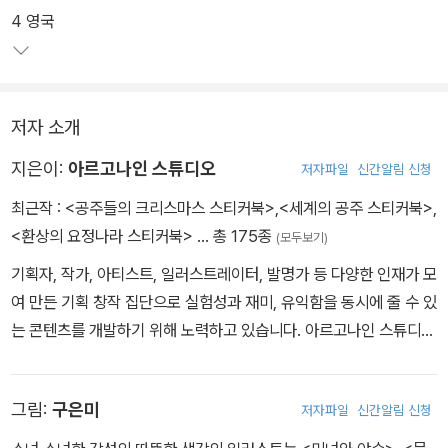
트의 스핑크스, 러시아의 마트료시카 등 대표적인 상징물이 곳곳에
4 영국
실려 각 문화권을 간접경험 할 수 있다. '미녀와 야수', '뮬란', '겨울 왕
국' 등으로 유명한 디즈니의 게임 회사에서 원화 작가로 근무했던 일
러스트레이터가 그림을 그렸다.
저자 소개
지은이:
아르고나인 스튜디오
저자파일
신간알림 신청
최근작 :
<공주들의 크리스마스 스티커북>
,
<세계의 공주 스티커북>
,
<환상의 요정나라 스티커북>
… 총 175종
(모두보기)
기획자, 작가, 아티스트, 일러스트레이터, 발명가 등 다양한 인재가 모
여 만든 기획 창작 집단으로 실험성과 재미, 유익함을 동시에 줄 수 있
는 콘텐츠를 개발하기 위해 노력하고 있습니다. 아르고나인 스튜디오
는 도서를 비롯해 애플리케이션, 장난감 등 원 소스 멀티 유즈를 지향
하며 한국형 PEPAKO동작 종이인형 작가를 공개적으로 모집하고
그림:
구은미
저자파일
신간알림 신청
있습니다.