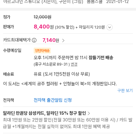
아르고나인 스튜디오
(지은이),
구은미
(그림)
봄봄스쿨
2021-01-12
정가
12,000원
8,400
판매가
원
(30% 할인) +
마일리지 120원
7,140
카드최대혜택가
원
수령예상일
양탄자배송
오후 1시까지 주문하면 밤 11시
잠들기전 배송
(중구 서소문로 89-31 )
변경
배송료
유료 (도서 1만5천원 이상 무료)
이 도서는 <
세계의 공주 컬러링 + 인형놀이 북
>의 개정판입니다.
구판 보기
전자책
전자책 출간알림 신청
알라딘 만권당 삼성카드, 알라딘 15% 청구 할인
최대 1만원 또는 2만원 할인(전월 30만원 또는 60만원 이용 시) / 카드 발
급월 +1개월까지는 전월 실적이 없어도 최대 1만원 혜택 제공