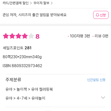
카드/간편결제 할인
무이자 할부
관심 저자, 시리즈의 출간 알림을 받아보세요
신청
8
100자평 3편
리뷰 0편
세일즈포인트
281
80쪽
230*230mm
340g
ISBN 8809332973462
주제분류
신간알림 신청
유아
>
놀이책
>
유아 컬러링북
유아
>
4~7세
>
유아놀이