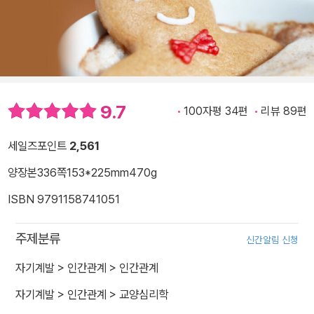
9.7
100자평 34편
리뷰 89편
세일즈포인트
2,561
양장본
336쪽
153*225mm
470g
ISBN 9791158741051
주제분류
신간알림 신청
자기계발
>
인간관계
>
인간관계
자기계발
>
인간관계
>
교양심리학