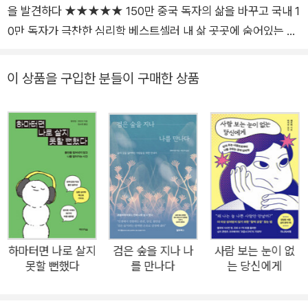
을 발견하다 ★★★★★ 150만 중국 독자의 삶을 바꾸고 국내 1
0만 독자가 극찬한 심리학 베스트셀러 내 삶 곳곳에 숨어있는 심
리학의 비밀! 복잡한 세상과 알 수 없는 사람의 마음이 궁금하다
면? 아프리카에는 야생말 다리에 붙어 피를 빨아먹는 박쥐가 산
이 상품을 구입한 분들이 구매한 상품
다. 다리에 흡혈박쥐가 붙은 야생말은 결국 죽음을 맞는다. 그런
데 놀라운 사실은 박쥐가 빨아먹는 피의 양은 미미해 자신보다 몸
집이 거대한 말의 건강에 심각한 영향을 줄 수 없다는 것이다. 말
을 죽음으로 몰아넣은 원인은 분노다. 아무리 발버둥을 쳐도 떼어
낼 수 없는 위치에 붙어 피를 빠는 박쥐를 향한 분노가 말을 죽음
으로 몰아넣는다. 이렇게 실제 일어난 일보다는 그와 관련된 심리
반응이 결과의 중요 원인이 되는 경우가 많다는 사실이 점점 밝혀
지고 있다. 이 같은 이유로 심리학은 현대에 이르러 재조명을 받
았다. 심리학의 쓸모를 최대한 살린 『심리학을 만나 행복해졌다』
하마터면 나로 살지
검은 숲을 지나 나
사람 보는 눈이 없
못할 뻔했다
를 만나다
는 당신에게
는 중국에서 출간되자마자 수많은 독자의 관심을 끌어 150만 부
이상이 판매되었다. 수십만 개의 독자 리뷰가 달리는 등 뜨거운