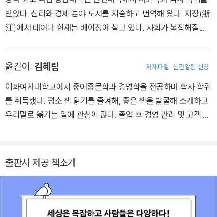
받았다. 심리와 경제 분야 도서를 저술하고 번역해 왔다. 저장(浙
江)에서 태어나 현재는 베이징에 살고 있다. 사회가 복잡해질수
록 사람의 마음도 세상도 이해하기 힘들 때가 많다. 수많은 문제
앞에서 막막해하는 사람들을 위해 복잡한 세상과 사람을 이해하
옮긴이:
김혜림
저자파일
신간알림 신청
는 인식의 지평을 넓히고자 이 책을 쓰게 됐다. 수많은 심리 법칙
은 무엇보다 재미가 있을 뿐만 아니라 세상 물정을 이해하는 데
이화여자대학교에서 중어중문학과 경영학을 전공하며 학사 학위
크나큰 도움을 준다. 어디에나 존재하고 당신의 삶을 좌우할 수
를 취득했다. 평소 책 읽기를 즐겨해, 좋은 책을 발굴해 소개하고
있는 심리학적 효과를 의심하지 마라. 『마음을 꿰뚫는 일상의 심
우리말로 옮기는 일에 관심이 많다. 졸업 후 경영 관리 및 고객 관
리학』은 당신을 괴롭히는 인생의 문제들을 잘 설명해줄 것이다.
리 부서에서 일하며 심리학에 대한 흥미가 생겼다. 특히 경영과
이 책으로 나와 타인, 그리고 세상을 좀 더 깊이 있게 이해하여 행
심리학의 심층적 관계에 대해 관심이 많으며, 현재 전문번역가로
복한 삶에 한 발 더 다가가기를 바란다.
활동하고 있다.
출판사 제공 책소개