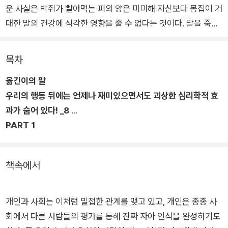
운 사실은 박쥐가 빨아먹는 피의 양은 미미해 자신보다 몸집이 거
대한 말의 건강에 심각한 영향을 줄 수 없다는 것이다. 말을 죽음
으로 몰아넣은 원인은 분노다. 아무리 발버둥을 쳐도 떼어낼 수
없는 위치에 붙어 피를 빠는 박쥐를 향한 분노가 말을 죽음으로
목차
몰아넣는다. 이렇게 실제 일어난 일보다는 그와 관련된 심리 반응
옮긴이의 말
이 결과의 중요 원인이 되는 경우가 많다는 사실이 점점 밝혀지고
우리의 행동 뒤에는 언제나 재미있으면서도 괴상한 심리학적 효
있다.
과가 숨어 있다! _8
PART 1
이 같은 이유로 심리학은 현대에 이르러 재조명을 받았다. 심리학
의 쓸모를 최대한 살린 『심리학을 만나 행복해졌다』는 중국에서
출간되자마자 수많은 독자의 관심을 끌어 150만 부 이상이 판매
책속에서
되었다. 수십만 개의 독자 리뷰가 달리는 등 뜨거운 반응을 얻었
다.
개인과 사회는 이처럼 밀접한 관계를 맺고 있고, 개인은 종종 사
이 책은 인간 심리와 관련된 최신 연구 결과 중 가장 주목할 만한
회에서 다른 사람들의 평가를 통해 진짜 자아 인식을 완성하기도