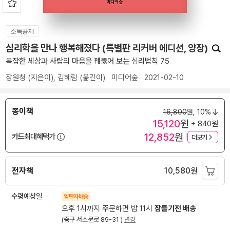
소득공제
심리학을 만나 행복해졌다 (특별판 리커버 에디션, 양장)
복잡한 세상과 사람의 마음을 꿰뚫어 보는 심리법칙 75
장원청
(지은이),
김혜림
(옮긴이)
미디어숲
2021-02-10
종이책
16,800
원,
10%
15,120
원
+ 840원
12,852
원
카드최대혜택가
더보기
전자책
10,580
원
수령예상일
양탄자배송
오후 1시까지 주문하면 밤 11시
잠들기전 배송
(중구 서소문로 89-31 )
변경