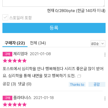
“심리학과 경제학의 상관관계를 이해할 수 있어 시야를 넓히는
데 도움이 된다.” “일상생활과 매우 밀접한 이론, 우리가 미처 알
현재
0
/280byte (한글 140자 이내)
아차리지 못한 심리 현상을 배울 수 있다.” “심리학에 흥미가 생
스포일러 포함
기고 읽어 두면 배울 점이 많다.” “알게 모르게 앞으로 행동에 영
등록
향을 줄 것 같은 실용적인 법칙을 담은 좋은 지침서.” “고개를 끄
덕이게 하는 일리 있는 법칙들!” “쉽게 잘 읽히고 심리학에 대해
구매자 (22)
전체 (34)
더 잘 알 수 있어서 추천한다.” “심리학에 관심이 있다면 더 재미
있게 읽을 것이다.” “다양한 심리적 효과와 예시를 들어 간단하지
체리엄마
2021-01-08
메뉴
만 실용적이다.” “왜 그런지 이유를 몰랐던 일상생활의 심리법칙
을 알 수 있어서 좋았다.” “내용이 풍부하고 술술 잘 읽힌다.” “우
포스트에서 심리학을 만나 행복해졌다 시리즈 좋은글 많이 받어
리의 일상생활과 떼려야 뗄 수 없는 긴밀한 심리 효과들을 담았
요. 심리학을 통해 내면을 찾고 행복하기 도전.
다.” “내가 어떤 심리를 가지고 도전하느냐에 따라 결과가 달라진
공감 (
3
)
댓글 (0)
다는 사실에 용기와 희망을 얻었다.” “누구나 읽기를 추천한다.
이유는 삶이 더 행복해질 수 있기 때문이다.” “내 마음을 좀 더 이
플라타너스
2021-01-18
해할 수 있는 시간이었다.”
메뉴