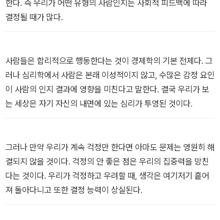
75가지를 정리했다. 자신의 한계를 뛰어넘어 성취를 이루는 방
한다. 즉 우리가 어떤 유형의 사람인지는 사회적 피드백에 따라
법부터 행복을 위한 심리법칙까지 살아가는 데 꼭 알아둬야 할 인
결정될 때가 많다.
간 심리법칙을 총망라했다. 세상을 살다가 뜻밖의 고난과 부딪칠
때, 내 마음이 마음대로 되지 않을 때 나와 타인의 심리 속에 어떤
비밀이 숨어 있는지를 알아내 대처할 수 있게 해주고, 단점을 장
사람들은 합리적으로 행동한다는 것이 경제학의 기본 전제다. 그
점으로 끌어올려 성공할 수 있게 해주는 심리법칙을 소개한다.
러나 심리학에서 사람은 본래 이성적이지 않고, 수많은 감정 요인
이 사람의 인지 결과에 영향을 미친다고 말한다. 결국 우리가 보
또한 인간관계를 술술 풀리게 하기 위한 심리기술과 평범함을 넘
는 세상은 자기 자신의 내면에 있는 심리가 투영된 것이다.
어서는 탁월함은 어디서 오는지도 알 수 있다. 자아 인식, 인간관
계, 투자와 소비, 행복, 직장 생활, 감정 조절 등 살면서 부딪히는
문제에 심리학이 답한다. 세상을 보는 관점이 확대되고 사람의 심
그러나 만약 우리가 계속 걱정만 한다면 아마도 문제는 영원히 해
리를 더 깊이 이해하게 될 것이다.
결되지 않을 것이다. 걱정의 안 좋은 점은 우리의 집중력을 망친
다는 것이다. 우리가 걱정하고 우려할 때, 생각은 여기저기 흩어
져 돌아다니고 또한 결정 능력이 상실된다.