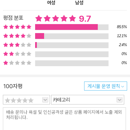
여성
남성
리지 못한 다양한 심리 현상을 설명해준다. 썸을 타는 연인이 있
다면 상대방도 나를 좋아하는지를 알 수 있고, 직원을 둔 사장이
9.7
평점 분포
라면 조직 구성원이 임금보다 더 중요하게 생각하는 것이 무엇인
85.5%
지 알 수 있다. 생산성을 올리는 데 쌓인 감정을 푸는 것이 왜 중
12.1%
요한지, 정말 간절한 부탁을 하려면 어떻게 접근해야 하는지 힌트
2.4%
를 얻을 수 있다. 저자는 다양한 심리법칙들을 이해하기 쉬운 예
0%
시를 들어가면서 친절하게 설명한다. 지루하지 않고 재미있을 뿐
0%
만 아니라 실용적이다. 그리고 몇 가지 분야에 편중된 심리만 집
중적으로 다루는 것이 아니라, 자기 계발부터 인간관계, 상대방을
설득하는 법, 금융투자 시스템 속에 숨어 있는 심리적 함정, 직장
100자평
게시물 운영 원칙
에서 살아남는 법, 행복을 찾는 법까지 다양한 내용을 폭넓게 다
룬다. 책장을 넘기다 보면 연신 고개를 끄덕여가며 자신의 마음은
카테고리
물론 세상이 돌아가는 이치까지 흥미진진하게 깨닫게 되는 자신
을 발견할 것이다. 복잡한 세상과 사람의 마음을 꿰뚫어 보고 싶
다면 자신 있게 이 책을 추천한다. ▶먼저 읽은 독자들의 찬사