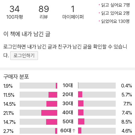
반응을 얻었다. 이 책은 인간 심리와 관련된 최신 연구 결과 중 가
읽고 싶어요 7명
34
89
1
장 주목할 만한 75가지를 정리했다. 자신의 한계를 뛰어넘어 성
읽고 있어요 2명
100자평
리뷰
마이페이퍼
취를 이루는 방법부터 행복을 위한 심리법칙까지 살아가는 데 꼭
읽었어요 130명
알아둬야 할 인간 심리법칙을 총망라했다. 세상을 살다가 뜻밖의
이 책에 내가 남긴 글
고난과 부딪칠 때, 내 마음이 마음대로 되지 않을 때 나와 타인의
심리 속에 어떤 비밀이 숨어 있는지를 알아내 대처할 수 있게 해
로그인하면 내가 남긴 글과 친구가 남긴 글을 확인할 수 있습니
주고, 단점을 장점으로 끌어올려 성공할 수 있게 해주는 심리법칙
다.
로그인하기
을 소개한다. 또한 인간관계를 술술 풀리게 하기 위한 심리기술과
평범함을 넘어서는 탁월함은 어디서 오는지도 알 수 있다. 자아
구매자 분포
인식, 인간관계, 투자와 소비, 행복, 직장 생활, 감정 조절 등 살면
10대
0.4%
1.9%
서 부딪히는 문제에 심리학이 답한다. 세상을 보는 관점이 확대되
20대
5.7%
11.5%
고 사람의 심리를 더 깊이 이해하게 될 것이다. 당신을 귀찮게 하
30대
7.1%
14.5%
는 모든 삶의 문제를 설명한다! “우리가 미처 알아차리지 못한 다
40대
7.4%
21.1%
양한 심리 현상을 배웠다” 심리학은 현대사회를 살아가는 데 필
50대
8.5%
14.7%
수 무기가 됐다. 심리 과학이 발달하면서 인간 심리의 작동 원리
60대
4.6%
2.7%
와 그 비밀들이 속속 밝혀지고 있다. 이 책은 우리가 미처 알아차