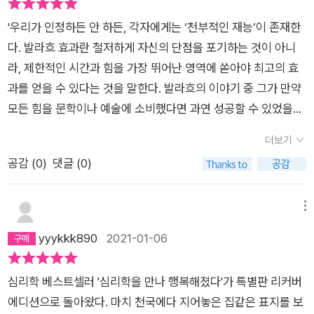
'우리가 인정하든 안 하든, 각자에게는 ‘천부적인 재능’이 존재한
다. 발라흐 효과란 철저하게 자신의 단점을 포기하는 것이 아니
라, 제한적인 시간과 힘을 가장 뛰어난 영역에 쏟아야 최고의 효
과를 얻을 수 있다는 것을 말한다. 발라흐의 이야기 중 그가 만약
모든 힘을 문학이나 예술에 소비했다면 과연 성공할 수 있었을
까? 화학 분야에서 그가 이룬 업적에는 절대 미치지 못했을 것이
더보기
다. ' 이 책은 인간 심리와 관련된 최신 연구 결과 중 가장 주목할
공감 (
0
)
댓글 (0)
만한 75가지를 정리했다. 자신의 한계를 뛰어넘어 성취를 이루
는 방법부터 행복을 위한 심리법칙까지 살아가는 데 꼭 알아둬야
할 인간 심리법칙을 총망라했다. 세상을 살다가 뜻밖의 고난과 부
메뉴
딪칠 때, 내 마음이 마음대로 되지 않을 때 나와 타인의 심리 속에
yyykkk890
2021-01-06
어떤 비밀이 숨어 있는지를 알아내 대처할 수 있게 해주고, 단점
을 장점으로 끌어올려 성공할 수 있게 해주는 심리법칙을 소개한
심리학 베스트셀러 '심리학을 만나 행복해졌다'가 특별판 리커버
다. 또한 인간관계를 술술 풀리게 하기 위한 심리기술과 평범함을
에디션으로 돌아왔다. 마치 천국에다 지어놓은 집같은 표지를 보
넘어서는 탁월함은 어디서 오는지도 알 수 있다. 자아 인식, 인간