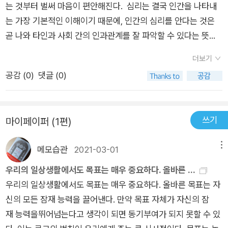
는 것부터 벌써 마음이 편안해진다. 심리는 결국 인간을 나타내
관계, 투자와 소비, 행복, 직장 생활, 감정 조절 등 살면서 부딪히
는 가장 기본적인 이해이기 때문에, 인간의 심리를 안다는 것은
는 문제에 심리학이 답한다. 세상을 보는 관점이 확대되고 사람의
곧 나와 타인과 사회 간의 인과관계를 잘 파악할 수 있다는 뜻이
심리를 더 깊이 이해하게 될 것이다.
다. 그런 이유에서 이 책을 참 재미있게 읽었다. 여러 심리법칙들
더보기
을 보며, 그동안 온전히 내가 결정했던 거라 굳게 믿었던 삶의 선
공감 (
0
)
댓글 (0)
택들이 결국 무리와 세상을 좇는 행위였다는 것을 알았다. 인간의
불완전성과 모순성이 담긴 심리 현상들을 보며, 오히려 책의 제목
그대로 '행복'해진 것 같다. 불합리하고 비논리적인 인생을 똑바
쓰기
마이페이퍼 (1편)
로 직시하며, '나만 그런 것이 아니었다'라는 작은 위안과 함께 인
간과 세상을 조금 더 크게 바라볼 수 있었다. 그저 심리학에 작은
메모습관
2021-03-01
메뉴
관심이 있었을 뿐인데, 큰 삶의 철학을 배워간다.
우리의 일상생활에서도 목표는 매우 중요하다. 올바른 ...
우리의 일상생활에서도 목표는 매우 중요하다. 올바른 목표는 자
신의 모든 잠재 능력을 끌어낸다. 만약 목표 자체가 자신의 잠
재 능력을뛰어넘는다고 생각이 되면 동기부여가 되지 못할 수 있