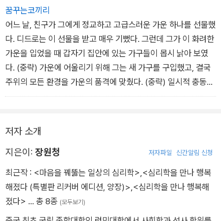
꿈꾸는코끼리
어느 날, 친구가 그에게 정교하고 고급스러운 가운 하나를 선물했
다. 디드로는 이 선물을 받고 매우 기뻤다. 그런데 그가 이 화려한
가운을 입었을 때 갑자기 집안에 있는 가구들이 몹시 낡아 보였
다. (중략) 가운에 어울리기 위해 그는 새 가구를 구입했고, 결국
주위의 모든 환경을 가운의 품격에 맞췄다. (중략) 일시적 충동이
지나간 후 그는 ‘내가 가운에게 지배당했구나.‘라는 사실을 깨달
았다.
저자 소개
지은이:
장원청
저자파일
신간알림 신청
최근작 :
<마음을 꿰뚫는 일상의 심리학>
,
<심리학을 만나 행복
해졌다 (특별판 리커버 에디션, 양장)>
,
<심리학을 만나 행복해
졌다>
… 총 8종
(모두보기)
중국 최초 국립 종합대학인 런민대학에서 사회학과 석사 학위를