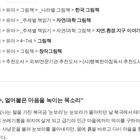
서
>
유아
>
그림책
>
_나라별 그림책
>
한국 그림책
서
>
유아
>
_주제별 책읽기
>
자연/과학 그림책
서
>
유아
>
_주제별 책읽기
>
자연/과학 그림책
>
자연.환경.지구 이야
서
>
유아
>
4~7세
>
그림책
서
>
유아
>
그림책
>
창작그림책
서
>
추천도서
>
외부/전문기관 추천도서
>
(사)행복한아침독서 추천도
수, 얼어붙은 마음을 녹이는 목소리"
빛나는 털을 가진 북극곰 '눈보라'는 눈보라가 몰아치던 날 북극에서 태
 쓰레기통을 뒤지며 살게 되고 급기야 인근 마을에까지 먹이를 구하러
 사냥꾼을 불러 눈보라를 몰아내지만, 몸에 흙을 바르고 다시 마을을 
다.