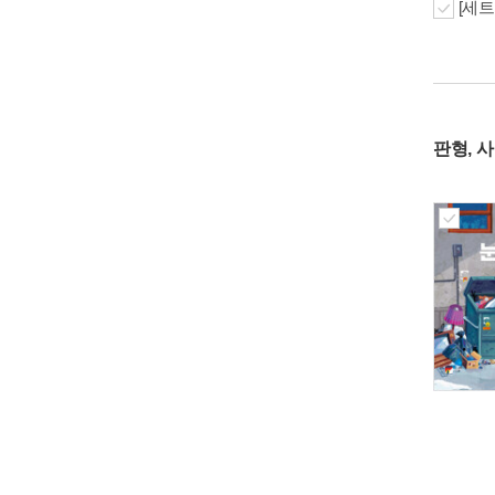
[세트
판형, 