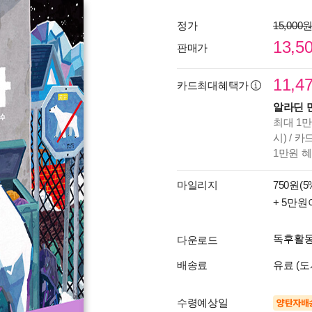
정가
15,000
13,5
판매가
11,4
카드최대혜택가
알라딘 
최대 1만
시) / 
1만원 
마일리지
750원(5
+ 5만원
독후활
다운로드
배송료
유료 (도
수령예상일
양탄자배