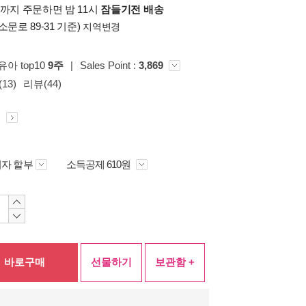
시까지 주문하면 밤 11시
잠들기전 배송
소문로 89-31 기준)
지역변경
 유아 top10
9주
|
Sales Point :
3,869
13)
리뷰(44)
원
자 할부
소득공제 610원
바로구매
선물하기
보관함 +