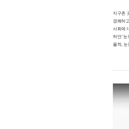
지구촌 
경쾌하고
사회에 
하얀 '눈
울컥, 