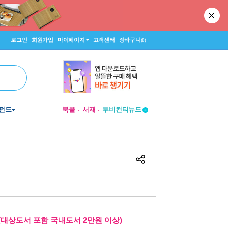
로그인
회원가입
마이페이지
고객센터
장바구니
(0)
투비컨티뉴드
펀드
북플
서재
창작플랫폼
투비컨티뉴드
(대상도서 포함 국내도서 2만원 이상)