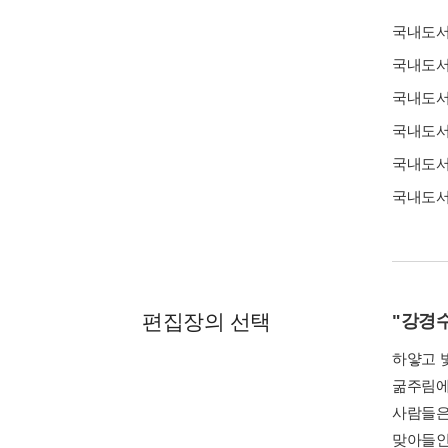
국내도
국내도
국내도
국내도
국내도
국내도
편집장의 선택
"강경
하얗고 
굶주림에
사람들은
맞아들인