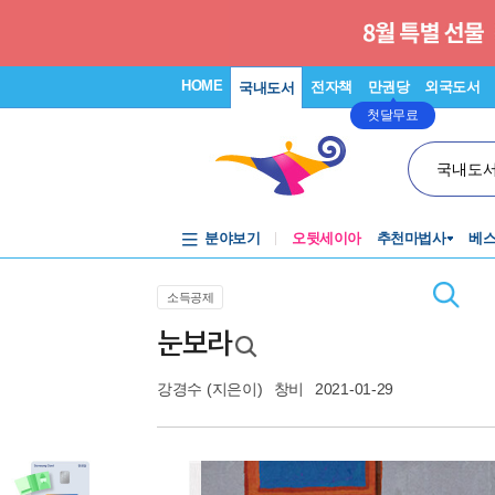
HOME
전자책
만권당
외국도서
국내도서
첫달무료
국내도
분야보기
오뒷세이아
추천마법사
베
소득공제
눈보라
강경수
(지은이)
창비
2021-01-29