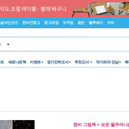
알라딘굿즈
온라인중고
중고매장
우주점
음반
블루레이
커피
서
스트
새로나온책
이벤트
정가인하도서
추천도서
작가와의 만남
북
창비 그림책 + 보온 물주머니