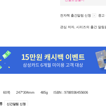
전자책 출간알림 신청
중고
관심 저자, 시리즈의 출간 알
60쪽
247*304mm
485g
ISBN : 9788936455606
류
신간알림 신청