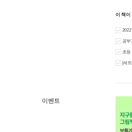
이 책이
202
공부가
초등 
[세트
이벤트