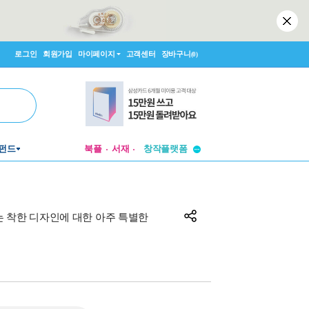
로그인
회원가입
마이페이지
고객센터
장바구니
(0)
투비컨티뉴드
펀드
북플
서재
창작플랫폼
투비컨티뉴드
는 착한 디자인에 대한 아주 특별한