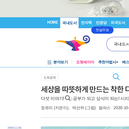
HOME
전자책
만권당
외국도서
국내도서
첫달무료
국내도
분야보기
오뒷세이아
추천마법사
베
소득공제
세상을 따뜻하게 만드는 착한 
다섯 이야기!
공부가 되고 상식이 되는! 시리
|
정유리
(지은이),
박선하
(그림)
팜파스
2020-10