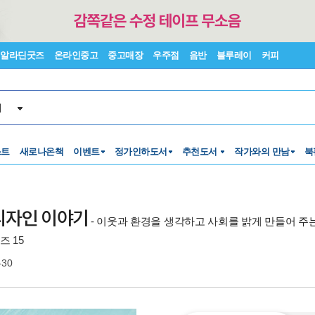
알라딘굿즈
온라인중고
중고매장
우주점
음반
블루레이
커피
서
스트
새로나온책
이벤트
정가인하도서
추천도서
작가와의 만남
북
디자인 이야기
- 이웃과 환경을 생각하고 사회를 밝게 만들어 주
즈 15
-30