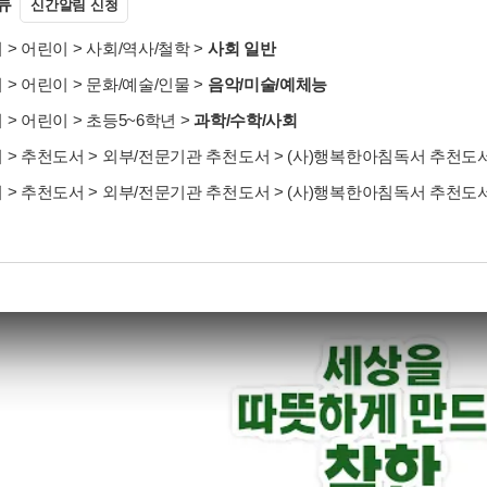
류
신간알림 신청
서
>
어린이
>
사회/역사/철학
>
사회 일반
서
>
어린이
>
문화/예술/인물
>
음악/미술/예체능
서
>
어린이
>
초등5~6학년
>
과학/수학/사회
서
>
추천도서
>
외부/전문기관 추천도서
>
(사)행복한아침독서 추천도
서
>
추천도서
>
외부/전문기관 추천도서
>
(사)행복한아침독서 추천도