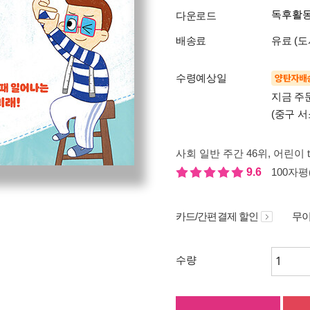
독후활
다운로드
배송료
유료 (도
수령예상일
양탄자배
지금 주
(중구 서
사회 일반 주간 46위
, 어린이 
9.6
100자평(
카드/간편결제 할인
무이
수량