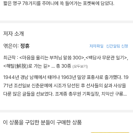
짧은 명구 78가지를 주머니에 쏙 들어가는 포켓북에 담았다.
저자 소개
엮은이:
정휴
저자파일
신간알림 신청
최근작 :
<마음을 울리는 부처님 말씀 300>
,
<백담사 무문관 일기>
,
<해탈(解脫)로 가는 길>
… 총 30종
(모두보기)
1944년 경남 남해에서 태어나 1963년 밀양 표충사로 출가했다. 19
71년 조선일보 신춘문예에 시조가 당선된 후 선사들의 삶과 사상을
다룬 많은 글들을 선보였다. 조계종 총무원 기획실장, 치악산 구룡사
주지, 불교방송 상무, 불교신문 사장 등을 역임했다. 지은 책으로는
『무상 속에 영원을 산 사람들』, 『어디서 와서 무엇이 되어 어디로 가
는가』, 『선재의 천수천안』, 『열반제』, 『고승평전』, 『우리를 슬프게 하
이 상품을 구입한 분들이 구매한 상품
는 것은 무엇인가』, 『걸레스님 중광』, 『슬플 때마다 우리 곁에 오는 초