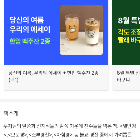
당신의 여름, 우리의 에세이 + 한입 맥주잔 2종
8월 특별 선
(택1)
바구니
책소개
부처님의 말씀과 선지식들의 말씀 가운데 진수들을 엮은 책. <열반경
>,<보문경>,<소부경전>,<아함경> 등 불교 경전 중에서 가려뽑은