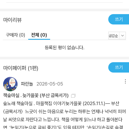
쓰기
마이리뷰
구매자 (0)
전체 (0)
등록된 평이 없습니다.
쓰기
마이페이퍼 (1편)
파란놀
2026-05-05
메뉴
책숲마실 . 늦가을꽃 (부산 금목서가)
숲노래 책숲마실 . 마을책집 이야기늦가을꽃 (2025.11.1.)― 부산
〈금목서가〉 느긋이 쉬는 마음으로 누리는 하루는 언제나 넉넉히 피어
날 씨앗으로 자란다고 느낍니다. 책을 어떻게 읽느냐 하고 돌아본다
면, ‘눈읽기(눈으로 글씨 좇기)’도 있을 테지만, ‘손읽기(손길로 숨결