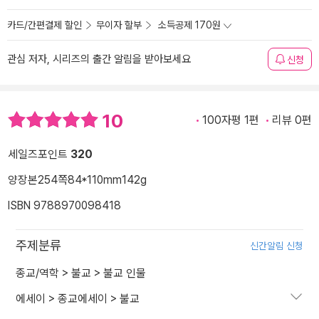
카드/간편결제 할인
무이자 할부
소득공제 170원
관심 저자, 시리즈의 출간 알림을 받아보세요
신청
10
100자평 1편
리뷰 0편
세일즈포인트
320
양장본
254쪽
84*110mm
142g
ISBN 9788970098418
주제분류
신간알림 신청
종교/역학
>
불교
>
불교 인물
에세이
>
종교에세이
>
불교