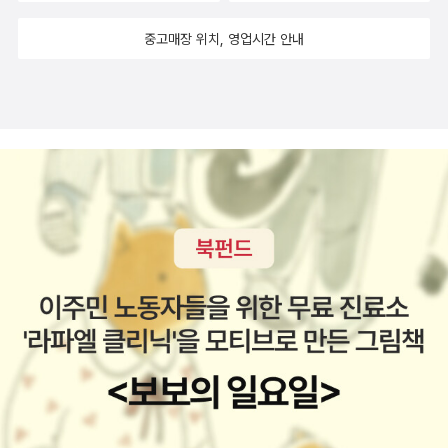
은 책이 나란히 있는 책집입니다. 그저 책등을 나란히 맞대면 될 책입
중고매장 위치, 영업시간 안내
니다. 책낯이란 사람낯과 같습니다. 무슨 책인지 알아보는 겉모습인
책낯과 글쓴이·펴낸곳입니다. 사람을 만날 적에 겉낯이나 옷차림만
쳐다보면 아무 이야기가 없습니다. 책을 쥘 적에 꾸밈새나 글쓴이·펴
낸곳을 좇는다면 아무 이야기를 못 누릴 뿐 아니라, 겉으로 내세우는
줄거리에 얽매입니다. 깃빛에 따라서 다 다르게 고운 새입니다. 노랫
가락에 따라서 다 다르게 빛나는 새입니다. 갈래를 하나로 묶더라도
다 다른 참새에 다 다른 동박새에 다 다른 까마귀입니다. 다 다른 새를
하나하나 알아차리고 마주하기에 서로 이웃이라고 느끼듯, 다 다른
삶을 다 다른 이야기로 여민 책을 하나하나 알아보면서 읽고 새기기
에 스스로 이 삶을 다시금 짚고 살핍니다. 늦봄과 늦가을이 달라요.
늦여름과 늦겨울이 다르고요. ‘늦-’을 붙이는 때는 한철을 마무리하면
서 새길로 가는 목입니다. 아침까지 읽은 책을 덮고서 저녁부터 읽을
책을 쥘 적에는 새롭게 배우려는 마음입니다. 작은씨 한 톨을 손에 놓
습니다.ㅍㄹㄴ《일반언어학 강의》(페르디낭 드 소쉬르/최승언 옮김,
민음사, 1990.8.1.첫/1992.9.25.3벌)- 부산도서《시의 숲에서 삶을