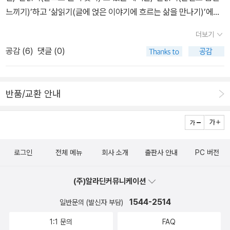
느끼기)’하고 ‘삶읽기(글에 얹은 이야기에 흐르는 삶을 만나기)’에다
가 ‘마음읽기(글로 추스른 삶에 담은 마음을 함께하기)’가 나란할 일
더보기
이지 싶어요. 줄거리만 짚는다든지, 종이에 찍힌 글씨만 훑을 적에는
공감 (
6
)
댓글 (0)
아직 ‘읽기’라 하기 어렵습니다. 사람을 얼굴이나 몸매나 겉모습이나
옷차림이나 말매무새로만 따지려 하면 아주 잘못 살피게 마련입니다.
속빛을 헤아려야 읽기요, 마음씨를 느껴야 읽기입니다. 속빛과 마음
반품/교환 안내
씨를 맞아들이려면 언제나 느긋해야 하고, 씨앗이 싹터서 자라나는
결을 차분히 기다릴 줄 알아야 합니다. 새롭게 흐르면서, 새록새록 닿
으면서, 즐겁게 새길을 나아갈 책입니다. 문득 눈으로 슥 훑을 적에는
앞으로도 옆으로도 뒤로도 안 갑니다. 눈으로 훑은 글줄을 속에 고스
로그인
전체 메뉴
회사 소개
출판사 안내
PC 버전
란히 담고서 차곡차곡 새기고 되새기고 곱새기기에 비로소 어느 쪽으
로든 기쁘게 나아가는 책입니다. 가을낮빛을 느끼면서 부산 〈금목서
(주)알라딘커뮤니케이션
가〉로 찾아듭니다. 저잣길을 지나고, 골목집을 스칩니다. 파란하늘을
헤아리면서 책집에 깃듭니다. 다 다른 집이 만나고 어울려서 마을을
1544-2514
일반문의 (발신자 부담)
이룹니다. 다 다른 사람은 다 다른 일을 품고, 이 사이에 책집이 조촐
1:1 문의
FAQ
히 자리를 잡습니다. 다 다른 삶이 흐르는 마을이듯, 다 다른 삶을 담