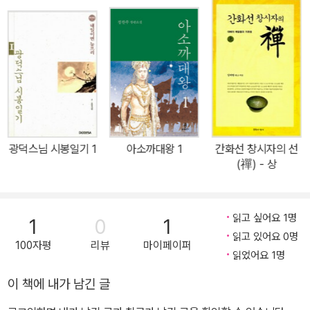
인-소설 경허』,『우리는 살아 있는가 죽어 있는가』, 『달을 가리키면 달
을 봐야지 손가락 끝은 왜 보고 있나』(종정 법어집), 『깨친 사람을 찾
아서-전강 선사 평전』, 『무영탑』 등 다수가 있다.
광덕스님 시봉일기 1
아소까대왕 1
간화선 창시자의 선
(禪) - 상
읽고 싶어요 1명
1
0
1
읽고 있어요 0명
100자평
리뷰
마이페이퍼
읽었어요 1명
이 책에 내가 남긴 글