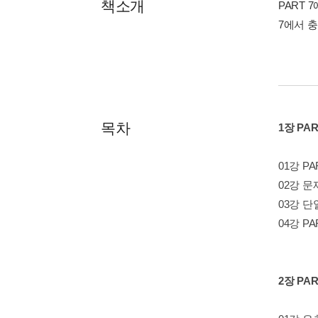
책소개
PART
7에서 
목차
1장 PA
01강 P
02강 문
03강 단
04강 PA
2장 PA