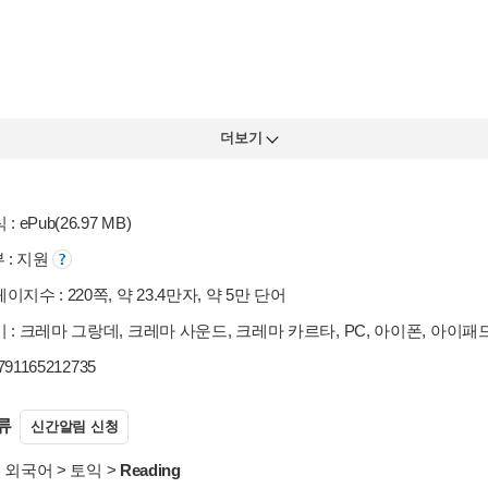
더보기
: ePub(26.97 MB)
부 : 지원
이지수 : 220쪽, 약 23.4만자, 약 5만 단어
 : 크레마 그랑데, 크레마 사운드, 크레마 카르타, PC, 아이폰, 아이패
9791165212735
류
신간알림 신청
>
외국어
>
토익
>
Reading