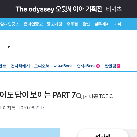
알라딘굿즈
온라인중고
중고매장
우주점
음반
블루레이
커피
벤트
전자책캐시
오디오북
대여eBook
연재eBook
만권당
N
N
읽어도 답이 보이는 PART 7
시나공 TOEIC
|
벗이지톡
2020-08-21
전자책