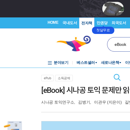
HOME
국내도서
만권당
외국도서
전자책
첫달무료
eBook
분야보기
베스트셀러
새로나온책
이
ePub
소득공제
[eBook] 시나공 토익 문제만 
시나공 토익연구소
,
김병기
,
이관우
(지은이)
길