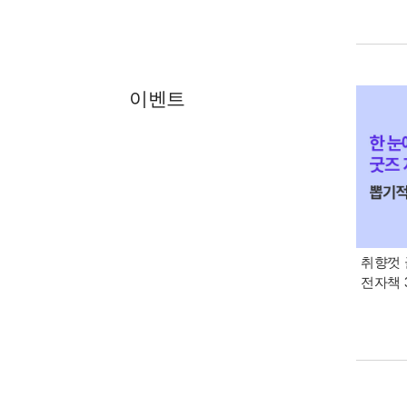
이벤트
취향껏 
전자책 