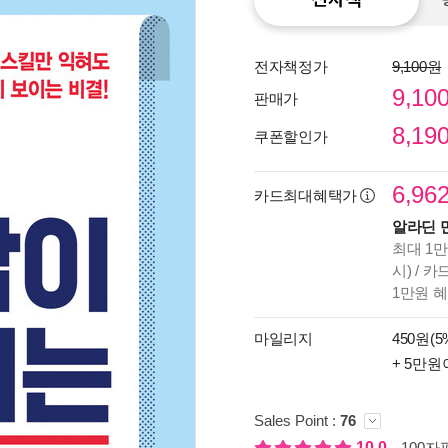
전자책정가
9,100원
9,10
판매가
8,19
쿠폰할인가
6,96
카드최대혜택가
알라딘 
최대 1만
시) / 
1만원 
종이
미리
마일리지
450원(5
입니
+ 5만원
Sales Point :
76
10.0
100자평