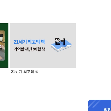
21세기 최고의 책
삼성카드가 쏜다! 알라