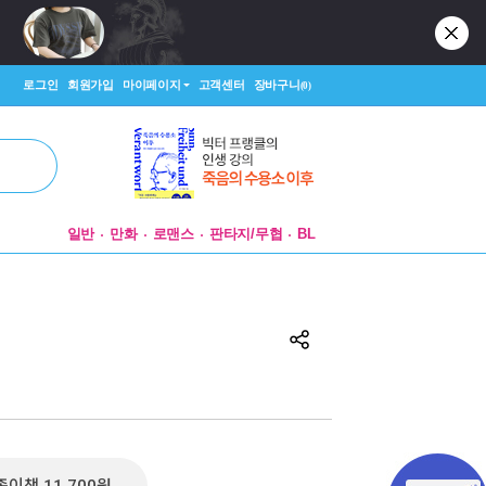
로그인
회원가입
마이페이지
고객센터
장바구니
(0)
일반
만화
로맨스
판타지/무협
BL