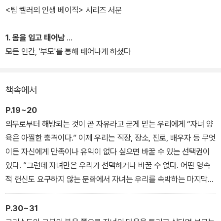
무엇인지 생각하도록 돕기 위해 <팀 켈러의 인생 베이직> 시리즈를
<팀 켈러의 인생 베이직> 시리즈 서문
마련했다. 인생에서 가장 중요하고 뜻깊은 순간들을 기독교적 기초
안에서 바라볼 수 있게 하는 것이 이 3부작의 목적이다.
1. 몸을 입고 태어남
모든 인간, '부모'를 통해 태어나게 하셨다
책속에서
P.19~20
의무로부터 해방되는 것이 곧 자유라고 굳게 믿는 우리에게 “자녀 양
육은 아찔한 충격이다.” 이제 우리는 직장, 장소, 진로, 배우자 등 무엇
이든 자신에게 만족이나 유익이 없다 싶으면 바꿀 수 있는 선택권이
있다. “그런데 자녀만은 우리가 선택하거나 바꿀 수 없다. 어떤 영속
적 헌신도 요구하지 않는 문화에서 자녀는 우리를 속박하는 마지막
의무다.” 부모들이 느끼는 “아찔한 충격”을 지독한 이기심으로만 볼
수는 없을 것이다. 실제로 자녀 양육은 ‘관계’와 관련해 문화가 우리
P.30~31
안에 길러 놓은 모든 심리적 습성에 도전장을 내민다. 그런 습성을 고