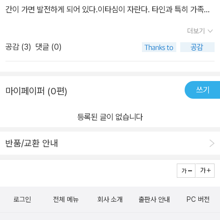
간이 가면 발전하게 되어 있다.이타심이 자란다. 타인과 특히 가족을
큰 근심에 빠뜨리는 자신의 방종을 억제할 줄 안다. 당신의 지출, 식생
더보기
활, 남 앞에서 하는 말 등을 보다 잘 절제할 수 있다는 뜻이다. 알렉산
공감 (
3
)
댓글 (0)
더는 여기서 '절제의 모조품인 과민한 양심은 때로 지극히 순수한 만
족에조차 시비를 건다'고 흥미로운 내용을 덧붙였다.[4]때때로 공예
배를 드리고 기도하는 가운데 하나님이 생생히 느껴지고, 그런 경건
쓰기
마이페이퍼 (0편)
의 시간에 그분을 만나려는 갈망도 깊어진다. 물론 다양한 요인에 따
라 기복이 있기는 하다. 질병, 피로, 시련, 역경, 유난히 바쁜 활동 때
등록된 글이 없습니다
문에 고전 작가들이 말한 '하나님의 임재 의식'이 약해질 수 있다. 그
러나 전반적으로는 기도와 말씀 읽기를 통해 사랑으로 하나님과 교제
반품/교환 안내
하는 시기가 간헐적으로라도 지속될 것이다. 윌리엄 쿠퍼의 유명한
찬송가에 그것이 이렇게 묘사되어 있다.찬송하는 성도에게놀라운 빛
비치니주님 치유의 날개로우리를 덮으시네.고난당한 영혼에게위안이
사라질 때주님 밝은 빛 비추사다시 새 힘 주시네.[5]사랑하기 힘든 사
로그인
전체 메뉴
회사 소개
출판사 안내
PC 버전
람들을 향한 사랑도 자란다. 당신은 이웃을 사랑함으로써 기꺼이 공
동체의 공동선에 기여한다. 특히 자신이 신자임을 공공연히 밝히며