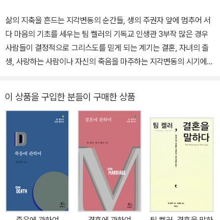
삶의 지축을 흔드는 지각변동의 순간들, 생의 주권자 앞에 멈추어 서
다 마음의 기초를 세우는 팀 켈러의 기독교 인생관 3부작 많은 경우
사람들이 결정적으로 그리스도를 믿게 되는 계기는 결혼, 자녀의 출
생, 사랑하는 사람이나 자신의 죽음을 마주하는 지각변동의 시기에
찾아온다. 팀 켈러가 45년을 사역하면서 지켜본 결과, 많은 사람들이
특히 이러한 인생의 큰 전환기에 열린 마음으로 하나님과의 관계를
이 상품을 구입한 분들이 구매한 상품
탐색했다. 삶의 중대한 변화의 시즌을 통과하는 이들이 '진정으로 변
화된 삶'이 무엇인지 생각하도록 돕기 위해 <팀 켈러의 인생 베이직>
시리즈를 마련했다. 인생에서 가장 중요하고 뜻깊은 순간들을 기독교
적 기초 안에서 바라볼 수 있게 하는 것이 이 3부작의 목적이다. "한
번 태어나면 두 번 죽고 두 번 태어나면 한 번 죽는다" 모든 신자가 거
치는 두 번의 출생, 그리고 성장 하나님께 생명을 받아 인간으로 태어
난다는 것은 어떤 의미인가? 가정과 교회는 신생아에게 어떤 책임을
져야 하는가? 첫 출생으로 맺어진 우리 자녀를 어떻게 하면 두 번째
출생 즉 거듭남에 이르도록 도울 수 있을까? 생명 탄생과 유아 세례
죽음에 관하여
결혼에 관하여
팀 켈러, 결혼을 말하