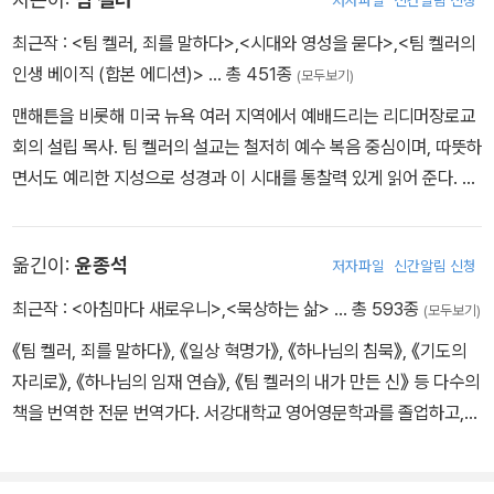
저자파일
신간알림 신청
태어나는 것이 아니다. 전부 부모가 하는 일이지 아기의 행위와는 무
관하다.
최근작 :
<팀 켈러, 죄를 말하다>
,
<시대와 영성을 묻다>
,
<팀 켈러의
구원받으려면 역설적으로 그 구원에 자신이 아무것도 기여할 수 없음
인생 베이직 (합본 에디션)>
… 총 451종
(모두보기)
을 알아야 한다. “나 정도면 괜찮은 사람이니 구원도 내 힘으로 가능
맨해튼을 비롯해 미국 뉴욕 여러 지역에서 예배드리는 리디머장로교
하다”고 생각하는 한 당신은 아직 영적으로 눈먼 상태다. 그 상태로는
회의 설립 목사. 팀 켈러의 설교는 철저히 예수 복음 중심이며, 따뜻하
하나님 나라를 보거나 그분의 은혜를 누릴 수 없다.
면서도 예리한 지성으로 성경과 이 시대를 통찰력 있게 읽어 준다. 그
래서 신실한 그리스도인뿐만 아니라, 구도자와 회의론자들에게도 큰
반향을 일으켰다. 〈뉴스위크〉에서 “21세기의 C. S. 루이스”라는 찬사
옮긴이:
윤종석
저자파일
신간알림 신청
를 받을 만큼 변증가로도 영향력 있는 행보를 보였다. 펜실베이니아
주에서 태어나 자랐고, 버크넬대학교, 고든콘웰신학교, 웨스트민스터
최근작 :
<아침마다 새로우니>
,
<묵상하는 삶>
… 총 593종
(모두보기)
신학교에서 수학했다. 대학시절 IVF 활동을 통해 복음을 받아들였고,
《팀 켈러, 죄를 말하다》, 《일상 혁명가》, 《하나님의 침묵》, 《기도의
신학교를 갓 졸업한 스물네 살의 나이에 버지니아 웨스트호프웰교회
자리로》, 《하나님의 임재 연습》, 《팀 켈러의 내가 만든 신》 등 다수의
에서 사역을 시작했다. 1984년부터는 5년간 모교인 웨스트민스터신
책을 번역한 전문 번역가다. 서강대학교 영어영문학과를 졸업하고,
학교 강단에서 설교학을 가르치기도 했다. 그는 한 시대의 문화와 사
미국 골든게이트침례신학교에서 교육학(M.A.)을, 트리니티복음주의
상이 만들어지고 집약되는 ‘도시 지역’ 선교에 헌신했다. 이 사역으로
신학교에서 상담학(M.A.)을 전공했다.
전 세계 100개 이상 도시에 430여 개 교회의 개척을 도왔다. 2017