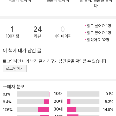
의 의미, 거듭남과 영적 성장에 대한 팀 켈러의 고찰에서 45년차 목
다
사이자 세 아들을 둔 아버지로서의 지혜와 기쁨과 긍휼이 엿보인다.
곧 부모가 되거나 기독교의 참의미를 찾는 사람에게 더없이 좋은 선
물로, 하나님의 생명관을 밝히는 강력한 책이다.
읽고 싶어요 1명
1
24
0
읽고 있어요 1명
100자평
리뷰
마이페이퍼
읽었어요 32명
이 책에 내가 남긴 글
로그인하면 내가 남긴 글과 친구가 남긴 글을 확인할 수 있습니다.
로그인하기
구매자 분포
10대
0.1%
0.1%
20대
5.3%
8.4%
30대
14.6%
17.6%