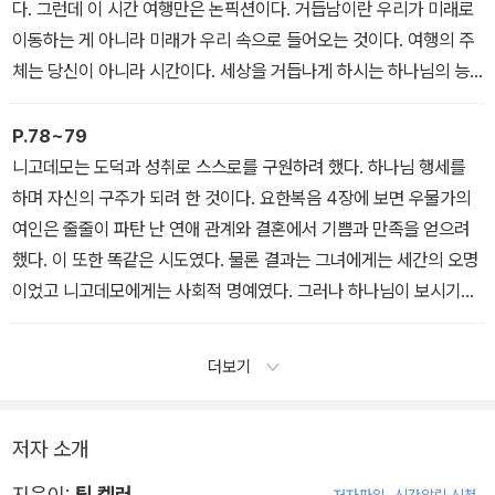
다. 그런데 이 시간 여행만은 논픽션이다. 거듭남이란 우리가 미래로
이동하는 게 아니라 미래가 우리 속으로 들어오는 것이다. 여행의 주
체는 당신이 아니라 시간이다. 세상을 거듭나게 하시는 하나님의 능
력이 지금 당신의 삶에 들어와 느리지만 확실하게 당신을 그분 아들
의 형상으로 변화시켜 나간다.
P.78~79
니고데모는 도덕과 성취로 스스로를 구원하려 했다. 하나님 행세를
하며 자신의 구주가 되려 한 것이다. 요한복음 4장에 보면 우물가의
여인은 줄줄이 파탄 난 연애 관계와 결혼에서 기쁨과 만족을 얻으려
했다. 이 또한 똑같은 시도였다. 물론 결과는 그녀에게는 세간의 오명
이었고 니고데모에게는 사회적 명예였다. 그러나 하나님이 보시기에
는 자기 힘으로 구원 얻기를 시도하는 근거가 도덕이든 봉사든 미모
든 다를 바 없다. 스스로를 구원하려 하기는 마찬가지다. 인간이 하나
더보기
님 자리에 서는 것이다.
그러므로 겉보기에 ‘최고’의 사람이든 ‘최악’의 사람이든 누구나 똑같
은 처지이며 똑같이 하나님의 은혜가 필요하다. 아기의 임신과 출산
저자 소개
에 아기는 기여하는 바가 없다. 저절로 생겨나거나 스스로 작정해서
지은이:
팀 켈러