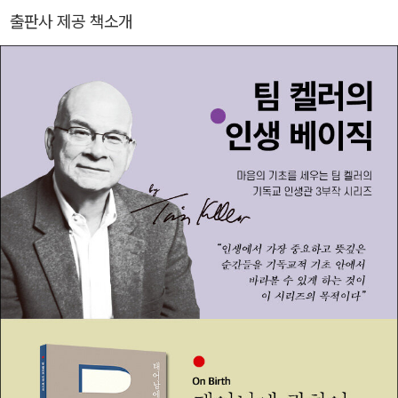
년부터는 담임목사직을 내려놓고, 세계 각국 교회 지도자들의 도시
출판사 제공 책소개
전도와 사역을 돕는 단체인 리디머시티투시티(Redeemer City to
City)에서 섬겼다. 췌장암으로 투병하던 중, 2023년 5월에 하나님
품으로 돌아갔다. 《팀 켈러, 하나님을 말하다》, 《팀 켈러, 결혼을 말하
다》, 《일과 영성》, 《탕부 하나님》, 《내가 만든 신》 등 40권에 달하는
저서가 있으며, 29개 언어로 번역되어 1,000만 부 이상 판매되었다.
timothykeller.com gospelinlife.com