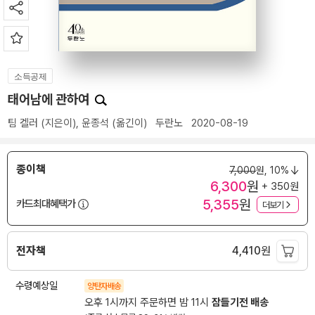
소득공제
태어남에 관하여
팀 켈러
(지은이),
윤종석
(옮긴이)
두란노
2020-08-19
종이책
7,000
원,
10%
6,300
원
+ 350원
5,355
원
카드최대혜택가
더보기
전자책
4,410
원
수령예상일
양탄자배송
오후 1시까지 주문하면 밤 11시
잠들기전 배송