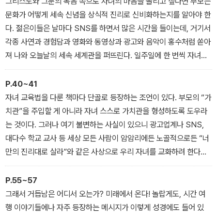
그리스도와 그분의 복음 쪽으로 자녀의 마음을 돌리고 싶다면 부모는
치기란 쉽지도, 간단하지도 않다.
문화가 어떻게 세속 신념을 상식적 진리로 신비화하는지를 알아야 한
오늘날의 부모 역할이 매우 양면적인 또 다른 이유는 자식을 키우는
다. 젊은이들은 날마다 SNS를 하면서 많은 시간을 들이는데, 거기서
데 쏟아붓는 재정과 정서 자본이 사상 최대라는 점이다. 오죽하면 자
각종 사연과 경험담과 영화와 동영상과 광고와 음악이 홍수처럼 쏟아
녀 양육 “자체가 사실상 직업이 되었을” 정도다. 다만 이 직업에 딱 하
져 나와 오늘날의 세속 세계관을 퍼뜨린다. 일주일에 한 번씩 자녀를
나의 문제점이 있으니 곧 “목표가 전혀 분명하지 않다”는 것이다. 부
교회에 데려가거나 중고등부 예배에 보내는 것만으로 이 모두를 충분
모들이 실제로 자녀에게 하려는 일은 무엇일까? 예컨대 “오늘날의 부
히 이겨 내고 자녀를 사려 깊은 그리스도인으로 길러 낼 수 있다고 생
P.40~41
모는 …… 아들딸이 심리적으로 만족하는 일에 잔뜩 신경을 쓰는데,
각한다면 이는 오산이다. 십중팔구는 실제로 이런 일이 벌어진다. 즉
자녀 교육법을 다룬 책마다 단골로 등장하는 조언이 있다. 부모의 “가
언뜻 보기에 이는 훌륭한 목표지만 의미가 모호하다.”
자녀가 겉으로는 여전히 성경에 기록한 내용을 믿는다고 고백하지만,
치관”을 주입할 게 아니라 자녀 스스로 가치관을 형성하도록 도우라
마음속 가장 뿌리 깊은 습성과 직관적 판단 기준은 성경과 무관해지
는 것이다. 그러나 여기 불변하는 사실이 있으니 광고업계나 SNS,
는 것이다. 그러다 십 대 후반이나 대학 시절부터는 기독교에는 개연
대다수 학교 교사 등 세상 모든 사람이 암암리에든 노골적으로든 “너
성이 없다는 의구심에 사로잡힌다. 이런 현실에서 부모가 할 수 있는
만의 진리대로 살라”와 같은 사상으로 우리 자녀를 교화하려 한다는
일은 무엇일까?
것이다. 우리가 자녀를 가르치지 않으면 반드시 다른 누군가가 가르
칠 것이다. 우리가 도덕 생태계를 구축하여 그리스도를 닮은 자녀로
P.55~57
길러 내지 않는다면, 세상의 도덕 생태계가 우리 아이들을 함부로 빚
그래서 거듭남은 어디서 오는가? 미래에서 온다! 놀랍게도, 시간 여
어 버릴 것이다.
행 이야기들에나 자주 등장하는 메시지가 이렇게 성경에도 들어 있