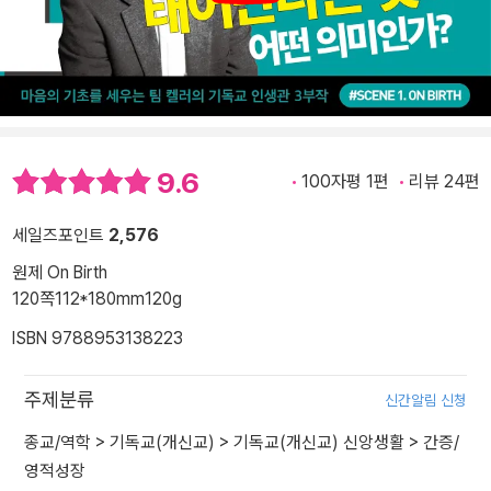
9.6
100자평 1편
리뷰 24편
세일즈포인트
2,576
원제 On Birth
120쪽
112*180mm
120g
ISBN 9788953138223
주제분류
신간알림 신청
종교/역학
>
기독교(개신교)
>
기독교(개신교) 신앙생활
>
간증/
영적성장