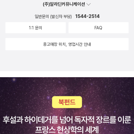
(주)알라딘커뮤니케이션
자원해서 믿음을 전한다. 자신의 주식인 생명의 양식을 누구에게나
나누고 싶어서다.남에게 부당 대우를 당하고도 진심으로 용서하며 상
1544-2514
일반문의 (발신자 부담)
대가 잘되기를 바랄 수 있다면, 이것이야말로 당신이 은혜 안에서 자
1:1 문의
FAQ
라 가고 있다는 아주 강력한 증거다. 관련된 불의를 바로잡고자 대담
하고도 겸손하게 정의를 추구하는 것과는 별개로 말이다.또 삶의 우
중고매장 위치, 영업시간 안내
여곡절과 제반 상황 속에서 갈수록 더 하나님의 지혜를 의지하게 된
다. '하나님을 사랑하는 자 …… 들에게는 모든 것이 합력하여 선을 이
루느니라'라고 선포한 로마서 8장 28절은 개별적으로 모든 악한 일
이 선을 낳는다는 뜻이 아니라종합적으로 삶 전체가 당신의 눈에는
아직 보이지 않는 어떤 틀에 맞아 들어가 결국 당신의 유익과 그분의
영광을 이룬다는 약속이다.이 약속을 의지하는 그리스도인은 다음과
같이 된다. '앞날이 아무리 캄캄하고 당신을 에워싸는 어려운 일이 아
무리 많아도 …… 당신은 믿음으로 사는 법을 배웠다. 가난하고 잊힌
상태에서도 겸손히 자족하는 것으로 보아 예수님께 받은 가르침이 당
신에게 유익이 되었다.'[6]끝으로 은혜 안에서 자라 가면 그 징후로
나와 비슷한 부류의 그리스도인만 아니라 나와 다른 그리스도인까지