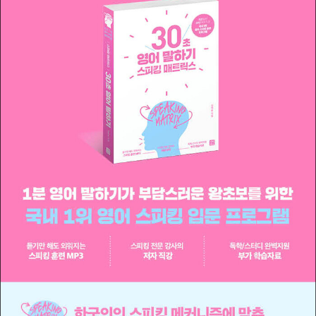
어) 『모질게 토익 8:2법칙 실전편』 (21세기 북스) 외 다수