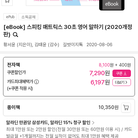
ePub
소득공제
[eBook] 스피킹 매트릭스 30초 영어 말하기 (2020개정
판)
황서윤
(지은이),
김태윤
(감수)
길벗이지톡
2020-08-06
전자책
8,100
원 + 400원
7,290
원
쿠폰할인가
쿠폰
6,197
원
카드최대혜택가
더보기
(+쿠폰 적용 시)
종이책
10,350
원
알라딘 만권당 삼성카드, 알라딘 15% 청구 할인
최대 1만원 또는 2만원 할인(전월 30만원 또는 60만원 이용 시) / 카드
발급월 +1개월까지는 전월 실적이 없어도 최대 1만원 혜택 제공