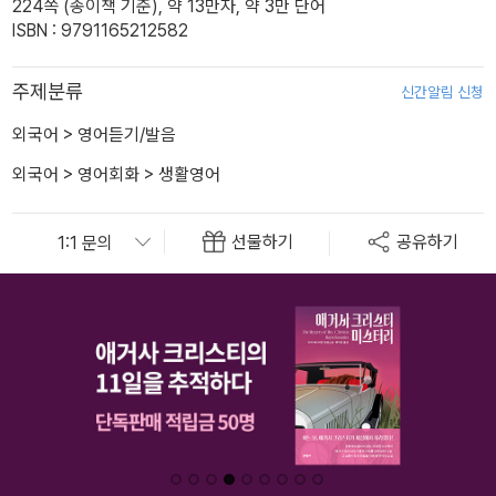
224쪽 (종이책 기준), 약 13만자, 약 3만 단어
ISBN : 9791165212582
주제분류
신간알림 신청
외국어
>
영어듣기/발음
외국어
>
영어회화
>
생활영어
선물하기
공유하기