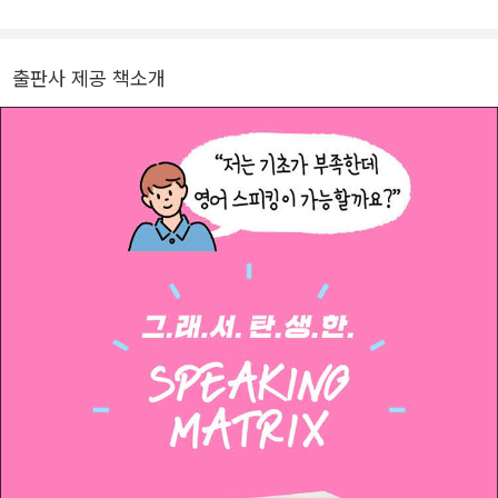
했다. 이 책은 국내 최초의 영어 스피킹 훈련서로 그동안 말하기에 대
한 갈증에 시달리던 학습자들의 절대적인 지지를 받으 면서 출간 6년
출판사 제공 책소개
동안 20만 부 판매를 기록하며 베스트셀러로 자리 잡았다. 여기에 안
주하지 않고 보다 효과적인 학습법에 관한 연구를 거듭한 끝에, 실제
영어 스피킹 과정에 더욱 근접한 훈련으로 한국인의 영어 잠재력을
깨워낼 새로운 학습법을 개발했다. 완전히 기초부터 시작해야 하는
입문자는 아니지만, 기존 매트릭스 훈련을 바로 시작하기에는 부담스
러운 이들에게 압축적이고 완벽한 영어 스피킹 솔루션을 제공한다.
(현) 구글코리아 영어교육 강사 모바일 어학원 ‘영UP시간’ 운영(유튜
브에 ‘영UP시간’ 검색) 아웃백코리아 전 직원 대상 영어회화 프로그
램 개발 세계 최초 모바일 언어 첨삭시스템 METT (특허등록) (전)
능률영어사 English Care 어학원 교수부장 역임 EBS 수능 외국어영
역 강사 (2011) EBS 〈English Go! Go!〉 스피킹 강사 (2011) JEI 재능
방송 〈김태윤의 거침없이 스피킹〉 강의 (회화 매출 1위) 강남 이익훈
어학원 토익/OPIc 대표 강사 (6년 연속 마감 1위) 저서 『스피킹 매트
릭스: 1분 I 2분 I 3분 영어 말하기』 (길벗이지톡) 『시나공 OPIc』 (길
벗이지톡 ), 『오픽 필살기』 (뉴런) 『토마토 토익 1st edition』 (능률영