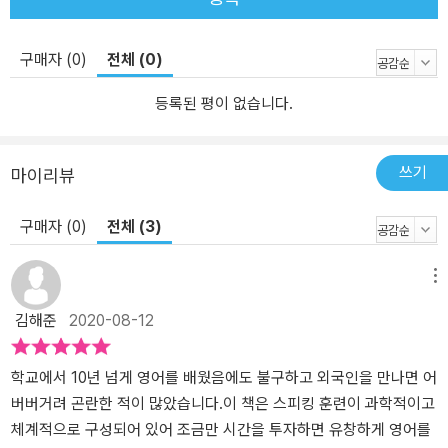
표현을 응용 및 확장하면서 확실히 내 것으로 만드는 과정 [중간점검]
5일간의 학습이 끝난 후 표현을 잘 익혔는지 확인하는 과정 {INPUT
구매자 (0)
전체 (0)
정답 및 주요 표현 정리} INPUT 파트에 나온 응용 말하기와 중간점검
의 정답, 그리고 중요한 표현들을 해설과 함께 정리했습니다. 함께 공
등록된 평이 없습니다.
부하면 더욱 깊이 있는 영어 스피킹 학습이 가능합니다. (말하라! 이
제 당신은 네이티브처럼 말하게 된다!) 30초 영어 말하기 OUTPUT I
NPUT에서 익힌 표현을 서로 연결하고 응용하여 30초 동안 영어로
쓰기
마이리뷰
말하는 훈련을 합니다. 처음에는 한 문장씩 말하는 연습을 하다가 적
응이 되면 연결해서 말해 봅니다. STEP 1 우리말 보면서 듣기: 처음
구매자 (0)
전체 (3)
에는 부담 없이 우리말을 보면서 해당하는 영어 표현을 듣습니다. ST
EP 2 한 문장씩 끊어 말하기: 한 문장씩 끊어서 말해 봅니다. MP3를
메뉴
듣고 따라 하다가 익숙해지면 STEP 1을 영어로 말해 봅니다. STEP
김해준
2020-08-12
3 들으면서 따라 말하기: MP3를 들으면서 따라 말해 봅니다. 빈칸을
채워가면서 내가 말한 내용을 확인합니다. STEP 4 30초 동안 영어
로 말하기: 우리말을 보면서 영어로 바꿔 말해 봅니다. 직접 써보면 더
학교에서 10년 넘게 영어를 배웠음에도 불구하고 외국인을 만나면 어
오래 기억에 남습니다. {OUTPUT 스크립트와 표현 정리} OUTPUT
버버거려 곤란한 적이 많았습니다.이 책은 스피킹 훈련이 과학적이고
파트에 나온 스크립트와 표현 해설을 정리했습니다. STEP 3 빈칸에
체계적으로 구성되어 있어 조금만 시간을 투자하면 유창하게 영어를