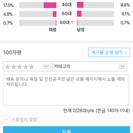
40대
8.8%
게 2단계의 훈련과정으로 구성되어 있습니다. } (채워라! 아는 만큼
17.0%
말할 수 있다!) 30초 영어 말하기 INPUT 스피킹을 위한 기본기를 준
50대
6.1%
4.8%
비하는 INPUT은 총 20일 과정(기초쌓기 10일, 핵심표현 10일)입니
60대
0.7%
0.7%
다. 5일의 학습이 끝날 때마다 배운 내용을 확인하는 중간점검이 있
여성
남성
습니다. [1분 핵심 정리] 영어를 글자보다 먼저 이미지와 개념으로 받
아들이는 과정 Step 1 글자보다 이미지를 먼저 기억하세요. 영어로
말할 때 머릿속에서 글자보다 먼저 이미지와 개념이 떠올라야 합니
100자평
게시물 운영 원칙
다. MP3를 들으면서 이미지에 집중하세요. Step 2 영어와 우리말 뜻
카테고리
을 보세요. 영어의 규칙(기초 쌓기)과 표현의 개념(핵심 표현)이 어느
정도 잡히고 나면 영어와 우리말 뜻을 확인해도 좋습니다. [3분 집중
훈련] 영어의 규칙과 표현을 본격적으로 익히는 4단계 집중 훈련과정
Step 1 이미지 연상하기: 그림을 보며 말할 표현을 머릿속에 떠올립
니다. Step 2 하나하나 끊어서 듣기: 영어식 어순으로 배열된 우리말
을 보면서 해당하는 영어 표현을 들어보세요. Step 3 듣고 따라 하기:
현재
0
/280byte (한글 140자 이내)
MP3를 듣고 따라 합니다. 끊어 말하기(2회)와 자연스럽게 이어 말하
스포일러 포함
기(1회) 훈련을 통해 문장들을 입에 붙여 봅니다. Step 4 영어로 말
하기: 우리말을 보면서 영어로 바꿔 말해 봅니다. [2분 응용 말하기]
등록