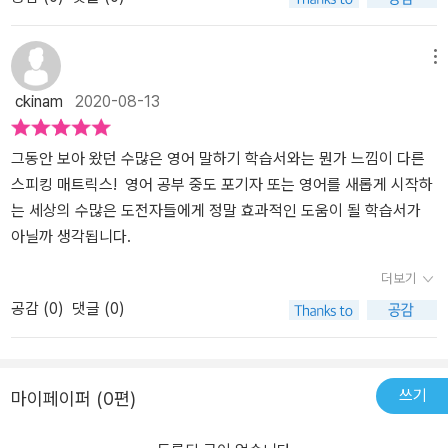
상에 가장 많이 하는 행동을 중점으로 짜여져있어서 연상작용이 가능
하여 좀더 수월하게 문장연습이 되는것 같더군요.MP를 활용해 듣고,
끊어 말하기/이어말하기를 연습하고, 쓰기까지 3스텝으로 확실하게
메뉴
마무리할수 있어 좋습니다. 분량도 한달코스로 부담없이 시작할수 있
ckinam
2020-08-13
어서, 영어공부를 다시 시작하기에 좋은 컬리큘럼이라는 생각이 듭니
다. 30초, 1분, 2분 얼마안되는 시간조차도 채우지 못했던 영어스피
킹 실력, 이번 [스피킹 매트릭스_30초 말하기]를 시작으로 꼭 향상시
그동안 보아 왔던 수많은 영어 말하기 학습서와는 뭔가 느낌이 다른
켜보고 싶네요.매번 시작하고 멈추기를 몇번, 더디더라도 차근차근
스피킹 매트릭스! 영어 공부 중도 포기자 또는 영어를 새롭게 시작하
꼭 마스터할때까지 놓치않고 시도해보렵니다.
는 세상의 수많은 도전자들에게 정말 효과적인 도움이 될 학습서가
아닐까 생각됩니다.
더보기
공감 (
0
)
댓글 (0)
쓰기
마이페이퍼 (0편)