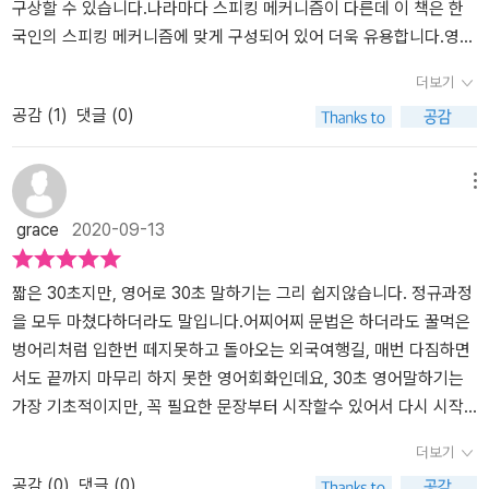
들어갈 표현들은 스크립트에 밑줄로 표시했습니다. (혼자 공부하기
구상할 수 있습니다.나라마다 스피킹 메커니즘이 다른데 이 책은 한
외로운 분들을 위한) 스피킹 전문 강사의 해설 강의 경력 10년의 스피
국인의 스피킹 메커니즘에 맞게 구성되어 있어 더욱 유용합니다.영어
킹 전문 영어 강사인 저자가 스피킹 훈련 시 유의해야 할 사항들을 하
로 말하고 싶은 분들께 추천합니다.
더보기
나하나 짚어줍니다. (콕 찍기만 해도, 그냥 듣기만 해도 자동으로 외
공감 (
1
)
댓글 (0)
워지는) 스피킹 훈련용 MP3 파일 이 책에 나오는 모든 예문은 MP3
파일과 QR코드를 통해 확인할 수 있습니다. MP3파일은 길벗출판사
홈페이지(www.gilbut.co.kr)와 스피킹 매트릭스 공식 홈페이지(spe
메뉴
akingmatrix.gilbut.co.kr)에서 로그인 없이 무료로 내려받을 수 있습
grace
2020-09-13
니다.
짧은 30초지만, 영어로 30초 말하기는 그리 쉽지않습니다. 정규과정
을 모두 마쳤다하더라도 말입니다.어찌어찌 문법은 하더라도 꿀먹은
벙어리처럼 입한번 떼지못하고 돌아오는 외국여행길, 매번 다짐하면
서도 끝까지 마무리 하지 못한 영어회화인데요, 30초 영어말하기는
가장 기초적이지만, 꼭 필요한 문장부터 시작할수 있어서 다시 시작
하는 영어에 적합한 교재라 추천하고 싶습니다.짧은 단문장으로 시작
더보기
해서 살을 붙여 어구를 늘려가는 방법으로 체계적으로 진행하고, 일
공감 (
0
)
댓글 (0)