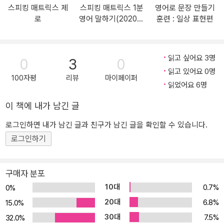
스피킹 매트릭스 제
스피킹 매트릭스 1분
영어로 문장 만들기
스피킹 실력이 향상된다. 개정판에서는 실제 스피킹 프로세스를 10
로
영어 말하기(2020개
훈련 : 일상 표현편
0% 구현한 ‘끊어 듣기’와 ‘끊어 말하기’로 더욱 강력한 훈련 효과를 자
정판)
랑하고 있다. 또한, 그동안 독자들이 보낸 다양한 문의와 요청사항을
적극 반영하여 내용과 구성을 새롭게 개편하였다. 특히 표현의 미묘
읽고 싶어요 3명
0
3
0
한 뉘앙스 차이를 알아둘 필요가 있거나 스피킹에 큰 도움이 되는 표
읽고 있어요 0명
현의 용법과 단어의 의미를 자세히 정리한 [주요 표현 정리]를 제공함
100자평
리뷰
마이페이퍼
읽었어요 6명
으로써 더욱더 깊이 있는 영어 스피킹 학습이 가능해졌다. 하루 5분
의 부담 없는 학습 분량으로, 스피킹 전문 강사인 {저자 직강 음성강
이 책에 내가 남긴 글
의}와 듣고 따라 하기만 해도 표현이 자동으로 암기되는 {스피킹 훈련
로그인하면 내가 남긴 글과 친구가 남긴 글을 확인할 수 있습니다.
용 MP3파일}이 무료로 제공된다(출판사 홈페이지 www.gilbut.co.k
로그인하기
r에서 로그인 없이 다운로드). 음성강의와 스피킹 훈련의 음원은 책에
있는 QR코드로 확인할 수 있다. 그동안 영어 스피킹의 문턱이 높게
느껴졌다면 30초 영어 말하기로 부담 없이 도전해보자. 1초 안에 문
구매자 분포
장을 완성하고 30초, 1분, 2분, 3분, … 막힘없이 영어로 자신 있게 말
10대
0.7%
0%
하는 모습이 더는 꿈이 아닌 현실이 될 것이다. ★ 이 책의 구성 ★ {
20대
6.8%
15.0%
이 책은 30초 영어 말하기를 위한 영어의 규칙과 핵심표현을 익히는 I
30대
7.5%
32.0%
NPUT과 이를 활용해서 실제로 말하는 연습을 하는 OUTPUT, 이렇