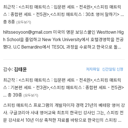
최근작 :
<스피킹 매트릭스 : 입문편 세트 - 전4권>
,
<스피킹 매트릭
스 : 종합편 세트 - 전5권>
,
<스피킹 매트릭스 : 30초 영어 말하기>
…
총 8종
(모두보기)
hiitsseoyoon@gmail.com 미국의 명문 보딩스쿨인 Westtown Hig
h School을 졸업하고 New York University에서 호텔경영학을 전공
했다. U.C Bernardino에서 TESOL 과정을 수료하고 한국으로 돌아
와서 OPIc과 영어 스피킹 전문 강사로 활약했다. 『스피킹 매트릭스: 1
분/2분/3분 영어 말하기』의 집필에 참여했고, 입문자를 위한 『스피킹
매트릭스: 30초 영어 말하기』를 집필했다. 미국 Pepperdine Univer
감수:
김태윤
저자파일
신간알림 신청
sity에서 교육학 석사(Master of Science in Education) 과정을 마
최근작 :
<스피킹 매트릭스 : 입문편 세트 - 전4권>
,
<스피킹 매트릭
치고 현재 California 소재 사립대학교에서 근무하고 있다. 저서> 『스
스 : 기본편 세트 - 전3권>
,
<스피킹 매트릭스 : 종합편 세트 - 전5권>
피킹 매트릭스: 30초 영어 말하기』(길벗이지톡) 『스피킹 매트릭스: 1
… 총 39종
(모두보기)
분/2분/3분 영어 말하기』(이지톡, 김태윤 저) 집필 참여
스피킹 매트릭스 프로그램의 개발자이자 경력 21년의 베테랑 영어 강
사. 구글코리아 사내 영어교육 최초의 한국인 강사인 그는, 스피킹 전
문 강사로서 10년 이상 축적한 자료를 바탕으로 한국인의 스피킹 메
커니즘에 맞춘 영어 스피킹 훈련 프로그램 〈스피킹 매트릭스〉를 개발