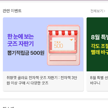
관련 이벤트
전체보기
취향껏 골라요 전자책 굿즈 자판기 : 전자책 3만
8월 특별 선
원 이상 구매 시 다양한 굿즈
바구니