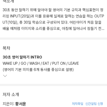
책소개
30초 동안 말하기 위해 알아야 할 영어의 기본 규칙과 핵심표현이 정
리된 INPUT(20일)과 이를 응용해 실제로 말하는 연습을 하는 OUTP
UT(10일), 총 30일 학습으로 구성되어 있다. 어린아이가 처음 말을
배울 때처럼 이미지와 소리를 중심으로, 아침에 일어나서 잠들기 전
까지 우리가 일상에서 가장 자주 접하게 되는 상황을 말하는 훈련을
한다. 그래서 단 30일의 훈련만으로도 1~2년 영어학원에 다닌 것 이
상으로 영어 스피킹 실력이 향상된다.
목차
30초 영어 말하기 INTRO
개정판에서는 실제 스피킹 프로세스를 100% 구현한 ‘끊어 듣기’와
WAKE UP / GO / WASH / EAT / PUT ON / LEAVE
‘끊어 말하기’로 더욱 강력한 훈련 효과를 자랑하고 있다. 또한, 그동
(영어의 기본 의미를 6개 동사를 중심으로 설명)
안 독자들이 보낸 다양한 문의와 요청사항을 적극 반영하여 내용과
구성을 새롭게 개편하였다. 특히 표현의 미묘한 뉘앙스 차이를 알아
둘 필요가 있거나 스피킹에 큰 도움이 되는 표현의 용법과 단어의 의
미를 자세히 정리한 [주요 표현 정리]를 제공함으로써 더욱더 깊이 있
저자 소개
는 영어 스피킹 학습이 가능해졌다.
지은이:
황서윤
저자파일
신간알림 신청