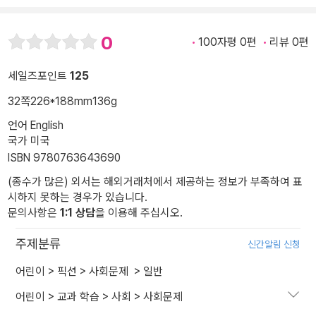
0
100자평 0편
리뷰 0편
세일즈포인트
125
32쪽
226*188mm
136g
언어 English
국가 미국
ISBN 9780763643690
(종수가 많은) 외서는 해외거래처에서 제공하는 정보가 부족하여 표
시하지 못하는 경우가 있습니다.
문의사항은
1:1 상담
을 이용해 주십시오.
주제분류
신간알림 신청
어린이
>
픽션
>
사회문제
>
일반
어린이
>
교과 학습
>
사회
>
사회문제