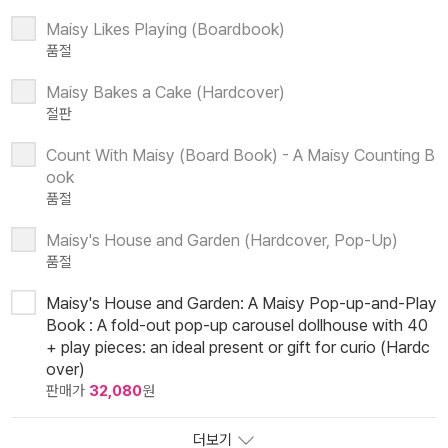
Maisy Likes Playing (Boardbook)
품절
Maisy Bakes a Cake (Hardcover)
절판
Count With Maisy (Board Book) - A Maisy Counting B
ook
품절
Maisy's House and Garden (Hardcover, Pop-Up)
품절
Maisy's House and Garden: A Maisy Pop-up-and-Play
Book : A fold-out pop-up carousel dollhouse with 40
+ play pieces: an ideal present or gift for curio (Hardc
over)
판매가
32,080
원
더보기