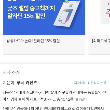
삼성카드가 쏜다! 알라딘 15% 할인
[외국도서 쿠
저자 소개
지은이:
루시 커진즈
저자파일
신간알림 신청
최근작 :
<내가 최고야>
,
<에릭 칼과 친구들의 친애하는 동물들>
,
<메
이지 입체 놀이책 세트 - 전3권>
… 총 1042종
(모두보기)
1964년 영국에서 태어나, 캔터베리대학교와 로열 예술대학원에서