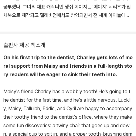
공부했다. 그녀의 대표 캐릭터인 생쥐 메이지는 '메이지' 시리즈가 입
체북으로 제작되고 텔레비전에서도 방영되면서 전 세계 아이들에게
선풍적인 인기를 끌었다. 1997년 볼로냐 국제아동도서전에서 《메이
지 하우스》로 논픽션 부분을 수상했고, 2002년 《정글 속의 재지》로
영국 스마티즈 북 상을 수상했다. 루시 커진즈는 아이디어가 떠오르
출판사 제공 책소개
면 어떤 형태로든 발현될 때까지 책상을 떠나지 않는 열성적인 연습
On his first trip to the dentist, Charley gets lots of mo
벌레이고, 그만큼 다양한 작품을 만들어 냈다. 차 한 잔, 음악, 햇살,
ral support from Maisy and friends in a full-length sto
다른 예술 작품에서도 영감을 얻지만, 가장 큰 영감을 주는 대상은 바
ry readers will be eager to sink their teeth into.
로 아이들이라고 한다.
Maisy's friend Charley has a wobbly tooth! He's going to t
he dentist for the first time, and he’s a little nervous. Luckil
y, Maisy, Tallulah, Eddie, and Cyril are happy to accompany
their toothy friend to the dentist’s office, where they make
some fun discoveries: a twirly chair that goes up and dow
n, a special cup to spit in, and a proper tooth-brushing dem