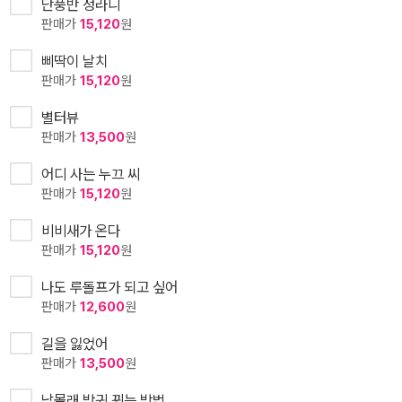
단풍반 정라니
판매가
15,120
원
삐딱이 날치
판매가
15,120
원
별터뷰
판매가
13,500
원
어디 사는 누끄 씨
판매가
15,120
원
비비새가 온다
판매가
15,120
원
나도 루돌프가 되고 싶어
판매가
12,600
원
길을 잃었어
판매가
13,500
원
남몰래 방귀 뀌는 방법