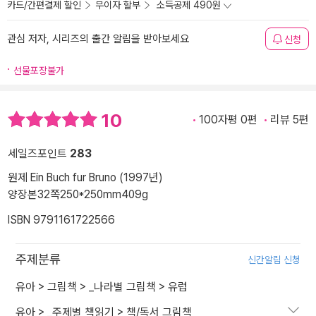
카드/간편결제 할인
무이자 할부
소득공제 490원
관심 저자, 시리즈의 출간 알림을 받아보세요
신청
선물포장불가
10
100자평 0편
리뷰 5편
세일즈포인트
283
원제 Ein Buch fur Bruno (1997년)
양장본
32쪽
250*250mm
409g
ISBN 9791161722566
주제분류
신간알림 신청
유아
>
그림책
>
_나라별 그림책
>
유럽
유아
>
_주제별 책읽기
>
책/독서 그림책