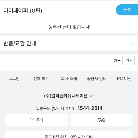
어요 책속의 계단을 따라 내려간 울라와 브루노빨간 줄을 타고 날으
이 없지요.글이 없기 때문에 아이들은 책을 보며 더욱 생생히 환상의
1월 10쇄까지 쭉 발행했네요.그리고 개정판으로 2020년 7월에 2판
쓰기
마이페이퍼 (0편)
는 울라이내 커다란 발톱에 낚아채이는 울라아래로 아래로 떨어진 브
세계에 빠져듭니다.읽는 사람의 무한한 상상력에 따라 전혀 다른 이
1쇄를 발행하기 시작했지요. 이렇게 책이 발행을 거듭하는 동안 출판
루노배를 지키고 있는 커다란 까만새배에는 파란 주머니와 칼 한자루
야기가 만들어지지요. 아이들은 상상의 나래를 펼쳐 이야기를 지어내
사 풀빛 부서에는 다양한 분들이 다녀가셨겠지요.그중 마케팅 부서의
등록된 글이 없습니다
가 같이 있어요브루노는 울라를 구하러 노를 저어 험난한 바위산을
며 자연스럽게 책 속으로 빠져듭니다.서로 어떤 이야기를 만들었는
홍성우 님, 한 분의 직원만 이름이 남아 계시네요.모르시는 분이시지
올라파란 주머니에 있던 닭고기를 괴물에게 던져주고는괴물을 용감
지 이야기를 나눠보는 것도 좋겠지요?이 책의 특이한 구성은 또 있답
만 왠지 막내에서 선임 자리로 바뀌셨을 듯하네요.(오랜 시간 한자리
반품/교환 안내
하게 무찌르고울라를 구해요다시 노를저어 바다를 건너던 울라와 브
니다.그림 구석구석에 다양한 복선과 숨은 그림들이 있어요.아이와
에 계시는 분들이 요즘 존경스럽거든요. 아자아자) 저에게는 <브루
루노는 막다른길에 다다르고이번엔 브루노가 빨간 줄을 잡고울라와
찾아보는 재미가 있지요.커다란 개미(?), 부리달린 도마뱀, 코끼리코
노를 위한 책>은 의미 있는 그림책 중 한 권이지요.그림책 읽어주기
함께 하늘을 나네요 울라와 브루노가 책장을 펼치고울라가 책을 읽기
를 가진 벌레는 긴장감을 극도로 올려줍니다.
봉사를 하던 때 초등학교에서 봉사분들께 다양한 그림책을 5년 정도
시작하면서글은 없이하이델바흐의 환상적인 그림만으로 다함께 책속
올라를 구하기 위해 브루노가 올라가는 돌산의 그림자들은 자세히 보
소개했지요.특히, 한 해의 시작에서는 그림책의 즐거움을 알려주기
로그인
전체 메뉴
회사 소개
출판사 안내
PC 버전
으로 모험을 떠나게되요글없이 그림만으로 펼쳐지면서 아이들이 재
면 날카로운 발톱을 가진 커다란 도마뱀 같아
위해 꼬옥 소개하는 그림책들이 있지요.그중엔 <브루노를 위한 책>
미있다고 보고 또 보더라고요저 역시 아무설명도 없이 그림만 따라
요. 책 여행을 마치고 돌아온 브루노도 목에
은 빠지지 않고 소개되던 책이었지요.그래서인지 개정판이 출간되었
(주)알라딘커뮤니케이션
가게 했어요책을 덮고 브루노도 목에 반창고를 붙이는데울라와 브루
반창고를 붙였네요.책을 통해 우리는 그 어떤 교통수단보다 빠르게,
다는 소식에 더 반갑고 행복했던 것 같아요. - 작가 니콜라우스
노 둘은 과연 어디를 다녀온걸까요?#브루노를위한책, #하이델바흐,
1544-2514
넓은 곳을 갈 수있습니다. 좁은 시야를 더 넓은 세계를 보고 더 많은
일반문의 (발신자 부담)
하이델바흐 그림책 - 독일의 니콜라우스 하이델바흐 작가님을
#풀빛, #니콜라우스하이델바흐, #글없는그림책, #그림아이, #울라,
사람을 사귈 수 있도록 넓혀주지요.코로나로 인해 집콕! 어디 가지 못
알게 되면 매력에 풍~ 덩~ 빠지지요.그의 대부분의 책들은 표지의 그
1:1 문의
FAQ
#브루노, #모험책,
하는 답답하시죠?<브루노를 위한 책>을 통해 책 속으로 피서 떠나시
림에서는 난해하거나 기괴한 그림을 보기 어렵지만표지를 넘어가는
는 건 어떨까요?이 책을 시작으로 우리 아이도 브루노처럼 책이 데려
순간부터 재미있고, 신기하고 괴상스럽기까지 한 상상력으로 환상적
중고매장 위치, 영업시간 안내