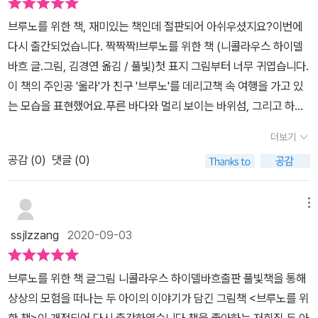
줄게. 잘 들어 봐.” 그렇게 브루노와 울라는 책으로 들어가 버
브루노를 위한 책, 재미있는 책인데 절판되어 아쉬우셨지요?이번에
리게 되지요.둘은 어떤 모험을 즐기게 될까요? 책을 읽고 브
다시 출간되었습니다. 짝짝짝!브루노를 위한 책 (니콜라우스 하이델
루노와 울라와 함께 모험을 끝내고 그림책에서 빠져나오셨나요?아니
바흐 글.그림, 김경연 옮김 / 풀빛)첫 표지 그림부터 너무 귀엽습니다.
면 저처럼 책장을 다시 넘겨서 그림 속에 빠져 계시나요? 울라와 브
이 책의 주인공 '울라'가 친구 '브루노'를 데리고책 속 여행을 가고 있
루노가 함께 책을 넘기기 전까지의 장면에는 텍스트가 있어요.책으로
는 모습을 표현했어요.푸른 바다와 멀리 보이는 바위섬, 그리고 하늘
모험을 떠나는 순간부터 모험을 마무리할 때까지 글이 없는 장면들만
을 나는 뱀이우리를 신나는 모험의 세계로 안내해요.울라는 책 읽기
있었지요.모두 20여 컷인데 저는 글자가 없었는지도 모르고 다음 장
더보기
를 좋아해요.벌써 책읽는 재미를 알고, 부모님 서재를 이용하다니,
면이 궁금해서 책장을 넘기에 바빴어요.브루노가 점점 책의 모험에
공감 (
0
)
댓글 (0)
참 기특해요.반면, 울라의 친구 브루노는새로운 옷입기에 관심이 있
빠져들어가는 것이 즐거웠거든요. 그림책 속의 계단을 내려가면서
고, 책읽기에는 흥미가 없어요.이런 브루노에게 책읽는 즐거움을 가
부터 모험은 시작되었지요.울라는 계단 끝자락에서 붉은 가름끈을 잡
르쳐 주고 싶어하는 예쁜 울라! ^^책 속 계단으로 내려와 책 속 여행을
메뉴
고 구름 속으로 하늘을 날아보지요.이 모든 것들을 즐기는 울라와 달
떠나요.이 부분부터는 글이 없고, 예쁜 그림으로 가득차 있어요.양쪽
리 브루노는 울라 등에 매달리고, 눈을 감아버리기도 해요.그러더니
ssjlzzang
2020-09-03
가득 큰 그림이 11장 정도 이어집니다.그 그림을 보고, 생각나는대로
하늘에서 날카로운 무언가를 발견하지요.저도 이 날카롭고 뾰족한 것
이야기를 직접 만들어서 이야기해 볼 수 있으니, 우리 아이도 이 부분
이 궁금해서 바로 뒷장으로 넘어갔더니....발톱이었어요. 상상하는 것
브루노를 위한 책 글그림 니콜라우스 하이델바흐출판 풀빛​책을 통해
을 재미있어 하더라고요.울라와 브루노가 책 속 여행을 떠나고,둘이
보다 더 큰가 봐요. 발톱만도 저리 큰 것을 보면 말이지요.너무 놀란
상상의 모험을 떠나는 두 아이의 이야기가 담긴 그림책 <브루노를 위
다시 집으로 돌아오는 과정에 집중하며 책을 보더니재미있다고 하며
브루노 손으로 눈을 감기도 하고 다시 눈을 질끈 감아버리네요.브루
한 책>이 개정되어 다시 출간하였습니다.책을 좋아하는 저희집 두 아