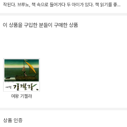
작된다. 브루노, 책 속으로 들어가다 두 아이가 있다. 책 읽기를 좋아
하는 울라와 책 읽는 것은 시시하다고 생각하는 브루노. 책 읽기를 좋
아하는 울라는 종일 서재에 있는 것을 좋아하고, 브루노는 스티커, 스
이 상품을 구입한 분들이 구매한 상품
케이트보드 등 새로운 물건에만 관심이 있다. 하지만 울라는 브루노
와 좀 더 오래 놀고 싶다. 그래서 울라는 꾀를 내어 큼지막한 반창고를
목에 붙이고 브루노 앞을 막아선다. 왜 반창고를 붙였는지 궁금해 하
는 브루노에게 울라는 책에서 나온 뱀이 물었다고 이야기한다 그리고
울라는 그 말을 믿지 못하는 브루노에게 어떤 커다란 책을 펼쳐 보인
다. 그런데 정말 책 속으로 들어갈 수 있는 게 아닌가. 브루노, 뜻하지
않은 모험을 하게 되다 책 속으로 들오자마자 울라가 괴물에게 붙잡
혀 간다. 혼자 남은 브루노, 하지만 이제 브루노는 책 속으로 들어오기
전의 브루노가 아니다. 책 속의 마법의 세계를 믿지 못하고 새로운 모
여왕 기젤라
험에 겁을 내던 아이가 아니다. 친구 울라를 구하려고 배를 타고 멀리
까지 노를 젓고, 험난한 바위산을 올라가서 무서운 괴물을 용감하게
무찌른다. 특히 이 부분은 20여 컷의 그자 없는 그림만으로 이루어져
상품 인증
있어 그 긴장감을 더해 준다. 이뿐만 아니라 읽는 이로 하여금 브루노