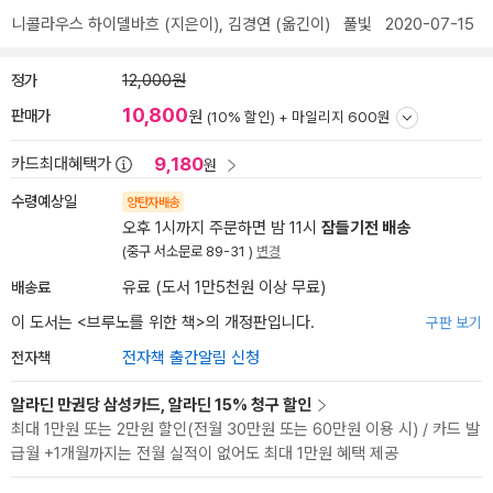
니콜라우스 하이델바흐
(지은이),
김경연
(옮긴이)
풀빛
2020-07-15
정가
12,000원
10,800
판매가
원
(10% 할인) +
마일리지 600원
9,180
카드최대혜택가
원
수령예상일
양탄자배송
오후 1시까지 주문하면 밤 11시
잠들기전 배송
(중구 서소문로 89-31 )
변경
배송료
유료 (도서 1만5천원 이상 무료)
이 도서는 <
브루노를 위한 책
>의 개정판입니다.
구판 보기
전자책
전자책 출간알림 신청
알라딘 만권당 삼성카드, 알라딘 15% 청구 할인
최대 1만원 또는 2만원 할인(전월 30만원 또는 60만원 이용 시) / 카드 발
급월 +1개월까지는 전월 실적이 없어도 최대 1만원 혜택 제공