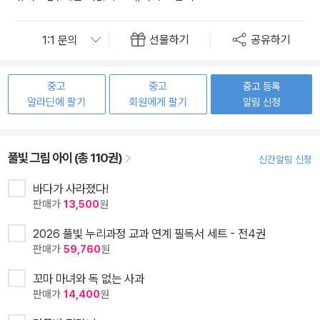
선물하기
공유하기
중고
중고
중고 등록
알라딘에 팔기
회원에게 팔기
알림 신청
풀빛 그림 아이 (총 110권)
신간알림 신청
바다가 사라졌다!
판매가
13,500
원
2026 풀빛 누리과정 교과 연계 필독서 세트 - 전4권
판매가
59,760
원
꼬마 마녀와 독 없는 사과
판매가
14,400
원