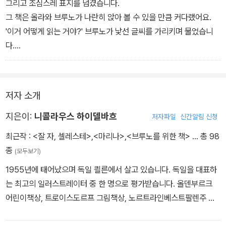
그리고 조심스레 표지를 넘겼습니다.
그 책은 올라와 브루노가 나란히 앉아 볼 수 있을 만큼 커다랬어요.
'이거 어떻게 읽는 거야?' 브루노가 낯선 글씨를 가리키며 물었습니
다.
'내가 읽어 줄게. 잘 들어 봐.'
울라는 낮은 소리로 책을 읽기 시작했어요.
저자 소개
지은이:
니콜라우스 하이델바흐
저자파일
신간알림 신청
최근작 :
<잘 자, 셀레스테>
,
<마리나>
,
<브루노를 위한 책>
… 총 98
종
(모두보기)
1955년에 태어났으며 독일 쾰른에서 살고 있습니다. 독일을 대표하
는 최고의 일러스트레이터 중 한 명으로 평가받습니다. 올덴부르크
어린이책상, 트로이스도르프 그림책상, 노르트라인베스트팔렌주 그
림책상, 볼로냐 라가치상, 오일렌슈피겔상, 전체 작품에 대한 독일 청