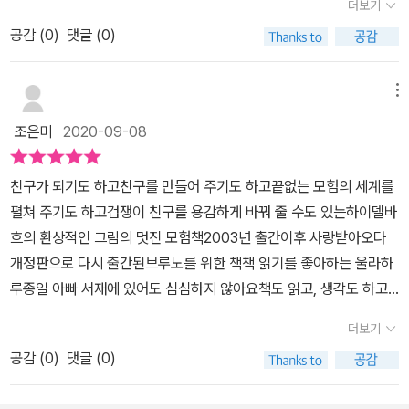
더보기
다. 올라는 집에서 책 읽기를 좋아합니다.브루
빠져서 즐기고 있지요.책을 강요하기보다는 울라처럼 부모가 먼저 흠
음과 끝에는 글이 있지만 브루노가 신나는 모험을 즐기는 순간은 글
공감 (
0
)
댓글 (0)
노는 스티커, 티셔츠 등 새로운 것을 자랑하기 위해 매일 울라를 찾아
뻑 빠져보는 것도 중요한 것 같아요.그럼 아이들은 그림책에 푹 빠져
없는 그림책으로 변합니다글 없는 그림을 보면서 독자마다 자신이 만
오곤 합니다.울라는 브루노와 더 많은 시간을 보내고 싶어 책을 보여
웃고 슬퍼하는 부모의 행동을 궁금해하지요.다가오는 순간 슬쩍~ 흘
들어내는 상상력에 흠뻑 빠지게 만드는것같아요.저희 아이들도 마치
주지만, 브루노는 시시해 하기만 하네요.어느 날 또 새로운 옷으로 쫙
려만 주는 방법이 좋겠지요.중요한 부분이 더 있어요.하나는 브루노
메뉴
자신이 모험을 떠나는 듯 이런저런 상상을 하며 이야기를 나누는 모
빼입고 온 브루노.오늘도 한껏 뽐만 내고 가려는 브루노에게 올라는
가 책으로 들어가려는 순간, 울라가 자신이 읽어주겠다고 하는 것과
습이였어요.​책이란 그런것같아요.우리가 경험할수없는 세계에 데려
조은미
2020-09-08
목에 붙은 반창고를 보여줍니다.'목이 왜그래?''책에서 나온 뱀이 물
책의 모험을 끝내고 돌아온 마지막 장면에서 브루노는 다시 한번 데
가 주고 나는 그 속에서 경험을 하며 즐거움을 얻죠.그래서 그림책에
었어.'거짓말 말라는 브루노에게 울라는 책을 펼쳐보입니
려가 달라고 하는 부분이지요.드디어 브루노가 책에 빠지는 순간인가
한번 빠지면 브루노처럼 즐겁기 볼수밖에요.마지막 장면도 너무 귀여
친구가 되기도 하고친구를 만들어 주기도 하고끝없는 모험의 세계를
다. 책을 펼치자 보이는 계단을 타고 들어가
요? 하지만, 우리의 울라는 덥석 물지 않아요.“물론이지, 하지만 오늘
웠어요.두 친구가 늠름한 표정을 지으면 목에 반창고를 탁 붙이는데..
펼쳐 주기도 하고겁쟁이 친구를 용감하게 바꿔 줄 수도 있는하이델바
슝~ 빨간 가림끈을 타고 책 속으로 들어가는 둘.앗, 저 위의 꼬리는
은 안 돼. 다음에 또 올래?”울라의 반창고를 잘 활용하셔서 즐거운 책
그림책의 매력에 빠진 사람만 붙일수있는 표시인가요?​여러분도 반창
흐의 환상적인 그림의 멋진 모험책2003년 출간이후 사랑받아오다
뭐죠? 꼬리가 아니라 괴물의 발톱이었어요!괴
읽기 하세요. - <브루노를 위한 책> 구판과 개정판 비교하기
고 붙이실 준비 되셨나요?아이와 함께 책의 즐거움을 알려줄 그림책,
개정판으로 다시 출간된브루노를 위한 책책 읽기를 좋아하는 울라하
물은 올라를 낚아 채 자신의 섬으로 날아가고, 브루노는 떨어져버립
- 출판사는 풀빛에서 그대로 재출간되었고, 판형이나 크기도 변
<브루노를 위한 책>을 만나보시길 바랍니다​​ < 출판사로부터 도서를
루종일 아빠 서재에 있어도 심심하지 않아요책도 읽고, 생각도 하고,
니다.이대로 올라를 괴물이 먹게 할 수는 없지요.브루노는 배에 타고
화가 없고,번역 김경연 작가님의 텍스트도 그대로이고, 폰트는 조금
제공받아 읽고 쓴 리뷰입니다>​
그림책을 보기도 하고책 읽기는 시시하다 말하는 브루노브루노는 새
있는 커다란 새의 도움을 받아 올라를 구하러 갑니다.배에는 칼과 이
바뀐 것 같은데요.뭐~ 딱히 바뀐 게 없는데 하던 중....제목의 폰트와
더보기
로운 물건에만 관심이 있어요울라는 목에 커다란 반창고를 붙이고파
상한 보따리도 있었답니다.과연 브루노는 올라를 구할 수 있을까요?
색감이 바뀌었네요. ㅋㅋㅋ 너무 본문만 신경 쓰고 있어나 봐
공감 (
0
)
댓글 (0)
란 마술책에서 나온 뱀이 물었다고 말해요울라와 브루노는 커다란 책
책에서 확인해보시기 바랍니다 ^^.이 책은 글없는 그림책입니다. 처음
요. 제가 소장하고 있는 책은 <브루노를 위한 책> 초판의 4쇄
을 펼쳤어요울라는 책에 적힌 낯선 글씨를 낮은 소리로 읽기 시작했
과 마지막 부분에만 글이 나오고 올라와 브루노의 여행 부분에는 글
로 2007년 책이지요.1판은 2003년 처음 발행을 시작해서 2020년