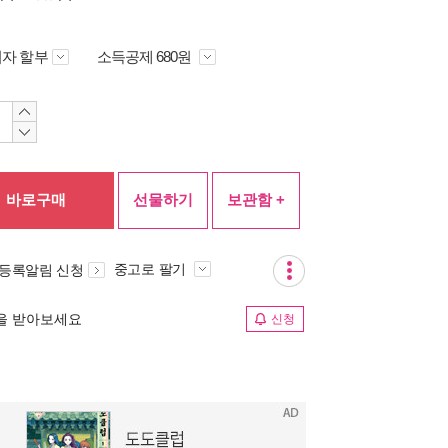
자 할부
소득공제 680원
바로구매
선물하기
보관함 +
중고로 팔기
 등록알림 신청
림을 받아보세요
신청