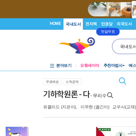
HOME
전자책
만권당
외국도서
국내도서
첫달무료
국내도
분야보기
오뒷세이아
추천마법사
베
무료배송
소득공제
기하학원론 - 다
- 무리수
유클리드
(지은이),
이무현
(옮긴이)
교우사(교재