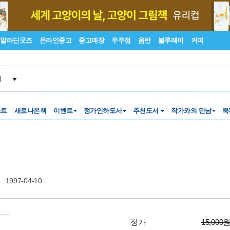
알라딘굿즈
온라인중고
중고매장
우주점
음반
블루레이
커피
서
스트
새로나온책
이벤트
정가인하도서
추천도서
작가와의 만남
북
)
1997-04-10
정가
15,000