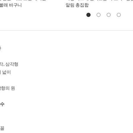
빨래 바구니
알림 총집합
하
 각, 삼각형
의 넓이
각향의 원
율수
은꼴