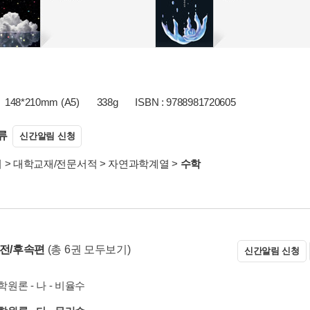
148*210mm (A5)
338g
ISBN : 9788981720605
류
신간알림 신청
서
>
대학교재/전문서적
>
자연과학계열
>
수학
 전/후속편
(총 6권 모두보기)
신간알림 신청
원론 - 나 - 비율수