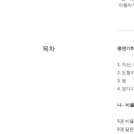
이동식 
목차
평면기
1. 직선,
2. 도형
3. 원
4. 정다
나 - 비
5권 비율
6권 닮