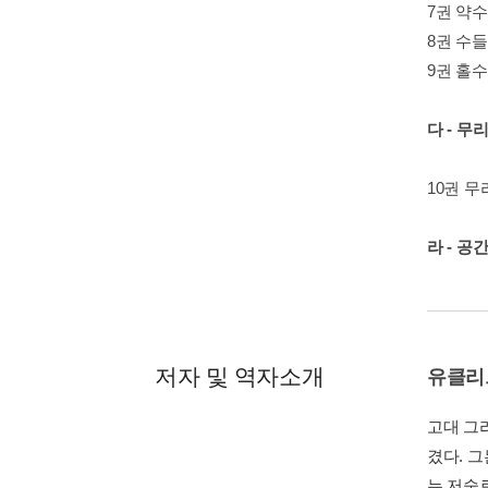
7권 약수
8권 수
9권 홀수
다 - 무
10권 무
라 - 공
저자 및 역자소개
유클리
고대 그
겼다. 
는 저술