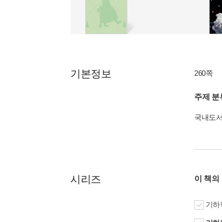
기본정보
260쪽
주제 분
국내도
시리즈
이 책의
기하학