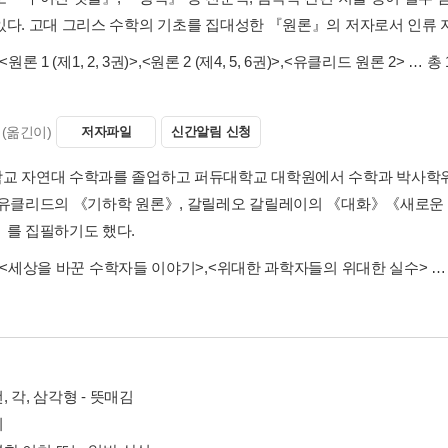
있다. 고대 그리스 수학의 기초를 집대성한 『원론』의 저자로서 인류 
<원론 1 (제1, 2, 3권)>
,
<원론 2 (제4, 5, 6권)>
,
<유클리드 원론 2>
… 총 
(옮긴이)
저자파일
신간알림 신청
교 자연대 수학과를 졸업하고 퍼듀대학교 대학원에서 수학과 박사학
 유클리드의 《기하학 원론》, 갈릴레오 갈릴레이의 《대화》《새로운 
》를 집필하기도 했다.
<세상을 바꾼 수학자들 이야기>
,
<위대한 과학자들의 위대한 실수>
…
선, 각, 삼각형 - 뜻매김
리