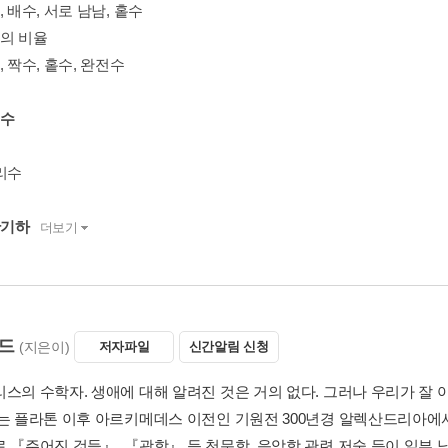
, 배수, 서로 남남, 홑수
들의 비율
, 짝수, 홑수, 완전수
리수
리수
간기하
더보기
드
(지은이)
저자파일
신간알림 신청
리스의 수학자. 생애에 대해 알려진 것은 거의 없다. 그러나 우리가 잘 
그는 플라톤 이후 아르키메데스 이전인 기원전 300년경 알렉산드리아에
로 『주어진 것들』, 『광학』 등 천문학, 음악학 관련 저술 등이 일부