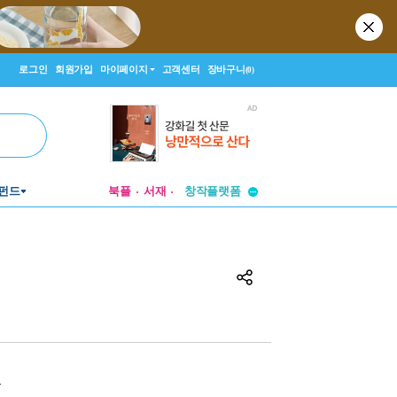
로그인
회원가입
마이페이지
고객센터
장바구니
(0)
투비컨티뉴드
펀드
북플
서재
창작플랫폼
투비컨티뉴드
원