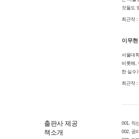
것들도 
최근작 :
이무현
서울대학
비롯해,
한 실수
최근작 :
출판사 제공
001. 직
책소개
002. 공