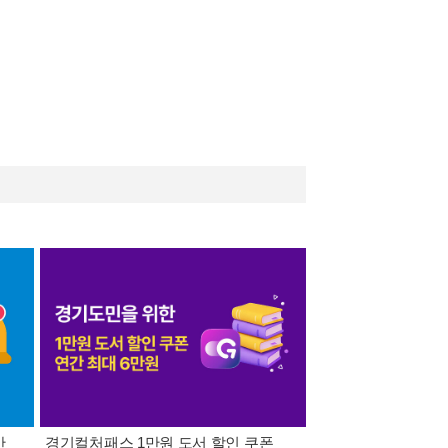
간
경기컬처패스 1만원 도서 할인 쿠폰
삼성카드가 쏜다! 알라