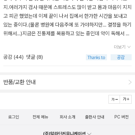
지.여러가지 검사 때문에 스트레스도 많이 받고 몸과 마음이 지치
려 제가 하고 싶은 디자인 공부를 다시 시작해보고 싶습니다. 그
고 피곤 했었는데 이제 끝이 나서 집에서 한가한 시간을 보내고
런데 결혼도 하고 아이도 생기다보니 직장을 그만두고 꿈을 찾는
있는 중이다.(물론 병원에 다음주에 또 가야하지만... 결정을 하기
것은 점점 더 어려워지는 거 같습니다. 이대로 꿈을 포기하고 하
위해서...)지금은 진통제를 복용하고 있는 중인데 약이 독해서 먹
루하루 살아도 될까요?" "지금까지 불우한 집안과 무능력한 부모
고 잠을 많이 자는 편이지만시간이 지나면 눈이 저절로 떠진다.그
를 원망하며 살았습니다. 최근에 기도를 시작하면서 부모님에 대
더보기
래도 다행히 이번 진통제가 나의 통증을 가라앉혀서 좋다.5월부
한 원망이 많이 사라졌습니다. 그런 마음을 가져서 죄송하다는 생
공감 (
44
)
댓글 (8)
터 아팠던 왼쪽팔이 약 때문에 통증이 덜 하다.집에만 있으려니
각에 참회도 많이 했고요. 그런데 이제는 이런 제 모습이 자꾸 못
보고싶은 책들을 사고 싶어졌다.그래서 정말 간만에 오래만에 책
마땅하게 느껴져서 의기소침해지고 죄책감도 듭니다." "아침에
들을 주문했다.간추려서 주문하긴 했지만 다음 차례를 기다리고
회사에 가려고 하면 너무 괴로워서 눈물이 날 정도입니다. 일을
반품/교환 안내
있는 책들이 장바구니에 대기 중이다.우선 읽고싶은 책들만 주문
하다가도 눈물이 나고, 집에 돌아올 때면 제 자신이 처량하기도
을 했다.책들을 주문하면서 스크래치 북을 구입했다.조카들까지
하고 가슴도 답답합니다. 그래서 회사를 그만두고 싶은데, 주위에
해서.모두 어제 받아서 조금씩 하고 있는 중이라고 한다.재밌다
서는 요즘처럼 취업이 안 되는 시기에 그런 대기업에 다시 들어가
고.시간 가는 줄 모르겠다고.큰조카는 새벽까지 하다가 내가 자라
기도 힘들고, 또 여자로서 오래할 수 있는 직업이니까 버텨보라고
로그인
전체 메뉴
회사 소개
출판사 안내
PC 버전
고 카톡 보내서 중단.구입한 책들을 어제 받았는데 정말 신간책들
합니다. 하지만 저는 하루하루가 너무 괴롭고 어떻게 해야 할지
은 간만이었다. 어떤 물질의 사랑.표지가 독특해서 내 눈길을 끌
모르겠습니다." "저는 왜 키가 170센티미터밖에 안 되고, 이렇게
(주)알라딘커뮤니케이션