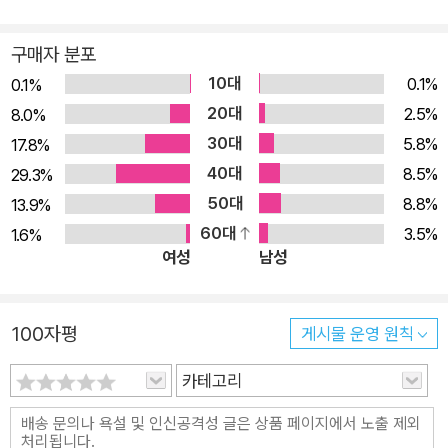
사람들이 저자에게 던진 질문과 그 답변 중 가장 많은 공감과 뜨
거운 호응을 얻었던 내용을 엄선한 법륜 스님의 행복 안내서로,
구매자 분포
행복에 대해 우리가 알아야 할 총체總體이자 인생을 사는 데 필
10대
0.1%
0.1%
요한 지혜의 보물창고라고 할 수 있다. 지금까지 저자가 세상에
20대
2.5%
8.0%
내놓은 책들이 주로 즉문즉설卽問卽說을 통해 질문자들과 나눈
30대
5.8%
17.8%
인생 상담 내용을 주제별로 정리한 것이었다면, 이 책은 온전한
40대
8.5%
29.3%
행복은 어디에서 오는가에 대해 집중적으로 이야기하고 있다. 또
50대
8.8%
13.9%
한 지금까지는 수행차원에서 개인이 가져야 할 마음가짐을 주로
60대
3.5%
1.6%
강조했다면 이 책에서는 행복의 수레를 끄는 또다른 바퀴인 사회
여성
남성
문제도 함께 다루고 있다. 결국 개인의 마음(씨앗)과 사회적 조건
(밭)을 함께 가꿔야 온전하게 행복해질 수 있기 때문이다. 저자의
행복론이라 할 수 있는 이 책의 전반부에서는 무의식속에 잠재된
100자평
게시물 운영 원칙
인간의 심리와 욕구, 관계 맺기에서 오는 갈등과 같은 개인적 문
카테고리
제를, 그리고 후반부에서는 사는 게 바쁘다거나 직면한 현실이 불
편하다는 이유로 애써 외면해왔던 사회의 구조적 모순까지 우리
의 행복을 방해하는 요소들을 전체적으로 분석하고 그에 대한 지