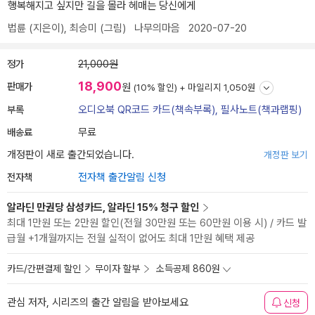
행복해지고 싶지만 길을 몰라 헤매는 당신에게
법륜
(지은이),
최승미
(그림)
나무의마음
2020-07-20
정가
21,000원
18,900
판매가
원
(10% 할인) +
마일리지 1,050원
부록
오디오북 QR코드 카드(책속부록), 필사노트(책과랩핑)
배송료
무료
개정판이 새로 출간되었습니다.
개정판 보기
전자책
전자책 출간알림 신청
알라딘 만권당 삼성카드, 알라딘 15% 청구 할인
최대 1만원 또는 2만원 할인(전월 30만원 또는 60만원 이용 시) / 카드 발
급월 +1개월까지는 전월 실적이 없어도 최대 1만원 혜택 제공
카드/간편결제 할인
무이자 할부
소득공제 860원
관심 저자, 시리즈의 출간 알림을 받아보세요
신청