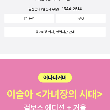
었던 책이다. 더 킹 : 영원의 군주 포토에세이포토에세이라서 구
못생겼을까요? 키가 180센티미터가 넘고 얼굴까지 잘생긴 사람
1544-2514
입. 구멍가게 오늘도 문 열었습니다.나왔을 때부터 보고싶었던 책
일반문의 (발신자 부담)
들도 많은데 말이죠. 그리고 세상에는 왜 많이 가진 자와 못 가진
이다. 법륜 스님의 행복 (양장본 특별 에디션)소장용으로 갖고 있
자가 있고, 행복한 사람과 불행한 사람이 있는 건가요? 이게 세상
1:1 문의
FAQ
으면 좋을 것 같기도 했고,읽고싶었던 책 무슨 심부름을 가는 길
의 법칙인가요? 하느님과 부처님이 말씀하신 세상이 바로 이런
이니간만에 시집을 구입했다. 세트 악몽을 먹고 자란 소년 + 봄비
세상인가요?" "최근 들어 부쩍 복잡하고 이해하기 어려운 문제들
중고매장 위치, 영업시간 안내
아이어떤 내용일까.. 스크래치 컬러링 : 나이트뷰 불꽃이 책은 큰
이 많이 벌어지는 것 같습니다. IS(수니파 이슬람 극단주의 무장
조카한테 선물를 했다.집에서 하고싶다고 해서. 더 조디악 인 스
단체) 사태부터 중동의 분쟁, 그리고 에볼라 발생까지, 마치 온 우
크래치 북내꺼.^^ 옆지기랑 함께 하려고 구입그리고 막내조카도
주가 마지막에 다가가고 있는 것 같습니다. 도대체 무슨 일인 걸
원해서 주문해서 보내줬다. 마이 페어리 테일 인 스크래치 북 : 그
까요?" 이상과 현실 사이에서 방황하고 있는 젊은이의 하소연에
림아 아름다운 클래식 동화 12내가 원한 또 다른 스크래치 북 구
서부터 좋은 부모와 좋은 환경을 만나지 못해 억울하다는 토로,
입.첵을 보다가 머리도 식힐 겸 구입을 했다.아마 쉽지는 않겠지
회사생활이 너무 괴롭다는 신입사원의 울먹임 그리고 불공평한
만 그냥 즐겨 보련다.^^
세상에 대한 원망과 테러와 분쟁에 대한 구글 직원의 질문까지 행
복에 목마른 사람들의 수만 가지 질문에 스님은 어떤 해법을 내놓
고 있을까? "제가 많은 분들의 질문에 해답을 드리는 것 같지만,
사실은 그렇지 않습니다. 다른 관점에서 한번 살펴보라고 말하는
것뿐이에요. 앞면만 보는 사람에게 ‘뒷면은 어때요?’라고 묻고,