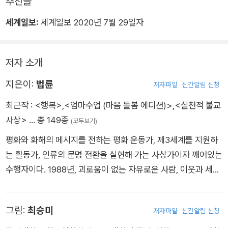
추천글
세계일보:
세계일보 2020년 7월 29일자
저자 소개
지은이:
법륜
저자파일
신간알림 신청
최근작 :
<행복>
,
<엄마수업 (마음 돌봄 에디션)>
,
<실천적 불교
사상>
… 총 149종
(모두보기)
평화와 화해의 메시지를 전하는 평화 운동가, 제3세계를 지원하
는 활동가, 인류의 문명 전환을 실현해 가는 사상가이자 깨어있는
수행자이다. 1988년, 괴로움이 없는 자유로운 사람, 이웃과 세상
에 보탬이 되는 보살의 삶을 서원으로 한 수행공동체 ‘정토회’를
설립했다. 스님은 일반인을 위한 ‘즉문즉설’과 ‘행복학교’를 통해
그림:
최승미
저자파일
신간알림 신청
괴로움이 없는 삶을 안내하고 있다. 즉문즉설은 한국에서 1,300