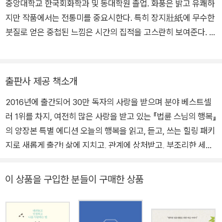
회 이상 진행, 유튜브 누적 조회 수는 17억 뷰에 달한다(2024년
중앙대학교 한국회화학과 및 동대학원 졸업. 화풍은 밝고 유쾌하
11월 기준). 2020년 코로나 팬데믹 이후 온라인 즉문즉설로 폭넓
지만 작품에서는 전통미를 중요시한다. 특히 장지壯紙에 무수한
어진 대중과 외국인을 만나고 있다. 한반도 평화통일과 난민 지
붓질로 얻은 중첩된 느낌은 시간의 집적을 고스란히 보여준다. 고
원, 국제구호활동, 종교간 화해와 협력을 위한 평화운동의 공로로
故 장영희 교수의 에세이 《문학의 숲을 거닐다》, 시인 신경림이
2002년 ‘아시아의 노벨상’으로 불리는 라몬 막사이사이상을, 20
가려 뽑은 우리 시 50편을 엮은 책 《내 인생의 첫 떨림, 처음처
20년 제37회 니와노 평화상을 수상했다. 지은 책으로 《탁! 깨달
럼》 등에서 작가의 감성 가득한 작품을 만날 수 있다.
출판사 제공 책소개
음의 대화》《지금 이대로 좋다》《인간 붓다》《법륜 스님의 금강경
강의》《법륜 스님의 반야심경 강의》《방황해도 괜찮아》《나는 괜
2016년에 출간되어 30만 독자의 사랑을 받으며 분야 베스트셀
찮은 사람입니다》《인생수업》《기도》《선생님의 마음공부》《생명
러 1위를 차지, 여전히 많은 사랑을 받고 있는 『법륜 스님의 행복』
의 강》《스님, 왜 통일을 해야 하나요》 《새로운 100년》등 50여
의 양장본 특별 에디션 오늘의 행복을 읽고, 듣고, 쓰는 힐링 패키
권이 있다.
지로 새롭게 출간! 삶에 지치고, 관계에 상처받고, 부조리한 세상
에 고통받는 이들에게 인생의 길잡이가 되어준 『법륜 스님의 행
복』이 30만 독자들의 큰 사랑에 보답하는 마음을 담아 양장본 특
이 상품을 구입한 분들이 구매한 상품
별 에디션으로 출간되었다. 특별 에디션은 화가 김정숙의 「봄의
향연-3」으로 화사하게 표지를 바꾼 양장본과, 100일 필사 노트
를 함께 구성해 책 속 구절을 하루 한 문장씩 100일 동안 따라 적