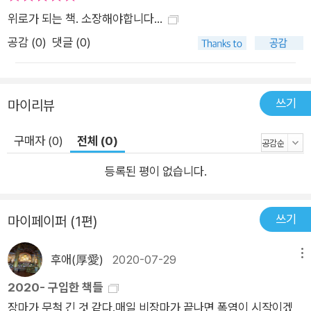
의 경험담을 통해 이 책에서 전달하고자 하는 메시지는 다음과 같
위로가 되는 책. 소장해야합니다...
다. "어떤 삶을 살고 있더라도 당신은 행복해질 권리가 있다. 다만
공감 (
0
)
댓글 (0)
남의 불행 위에 내 행복을 쌓아서는 안 된다." 냉정하지만 따뜻하
고 단순하지만 명쾌한 법륜 스님의 행복론을 읽다보면 내 안에 도
사리고 있던 수많은 불합리한 신념과 고정관념이 깨지면서 나와
쓰기
마이리뷰
세상을 객관적으로 바라볼 수 있게 된다. 따라서 이 책은 ‘자기’라
는 울타리와 한계를 훌쩍 뛰어넘어 내 삶의 주인이자 이 세상의
구매자 (0)
전체 (0)
주인으로 살고자 하는 이들에게 최고의 선물이 될 것이다. ‘왜 내
삶은 원하는 대로 되지 않을까?’ ‘왜 대부분의 관계는 우리를 힘
등록된 평이 없습니다.
들게 하는가?’ ‘왜 세상은 이토록 불공평한가?’ 우리는 너나 할 것
없이 자기 나름의 행복을 찾기 위해 이리 뛰고 저리 뛰며 바쁘게
쓰기
마이페이퍼 (1편)
살아간다. 그러나 그렇게 열심히 살지만 정작 "나는 지금 행복하
다"고 말하는 사람은 드문 것이 사실이다. 오히려 저마다 개인적
후애(厚愛)
2020-07-29
메뉴
인 고민과 상처, 관계 맺기에서 오는 갈등과 스트레스, 부조리한
2020- 구입한 책들
세상에 대한 좌절, 그리고 미래에 대한 불안 때문에 괴로워하는
장마가 무척 긴 것 같다.매일 비장마가 끝나면 폭염이 시작이겠
영혼들의 신음이 줄을 잇는다. "경제적 여유만 있다면 적성을 살