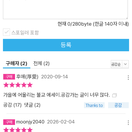
혜로운 해법을 들려준다. 이 책은 현실생활과 동떨어진 공허하고
허황된 이야기는 모두 걷어내고 오직 삶의 현장에서 일어나는 구
체적인 괴로움을 어떻게 해결할 것인가에 초점을 두고 있다. 그러
현재
0
/280byte (한글 140자 이내)
다보니 달콤하고 친절한 말로 건네는 위안과 위로를 기대한 이들
스포일러 포함
에게 에둘러 표현하지 않고 정곡을 찌르는 저자의 화법이 너무 냉
등록
정하거나 직설적으로 느껴질지도 모른다. 어쩌면 일부만 보고 세
속을 떠난 출가자가 물정 모르고 하는 소리라고 평가절하 할지도
구매자 (2)
전체 (2)
모른다. 특히 종교가 다르고, 질문자와 처한 상황이 다르다는 이
유로 자신과는 상관없는 이야기들이라고 외면하기 쉽다. 그러나
후애(厚愛)
2020-09-14
메뉴
저자는 어떤 질문을 받든 질문자의 처지를 고려하면서도 한편으
로 남 탓, 환경 탓하다가 결국에는 자기비하와 자기학대를 거듭하
가을에 어울리는 불교 에세이.공감가는 글이 너무 많다.
며 고통을 확대재생산하는 보통의 사람들이 더는 괴로움 속에서
공감 (
17
)
댓글 (2)
헤매지 않기를 바라는 따뜻한 마음과 해법을 담아 이야기한다. 그
래서 각각의 질문은 남의 이야기지만 결국 나의 이야기이며, 저자
moonjy2040
2026-02-04
메뉴
의 답변은 우리 모두를 위한 조언이다. 수많은 상담 사례와 저자