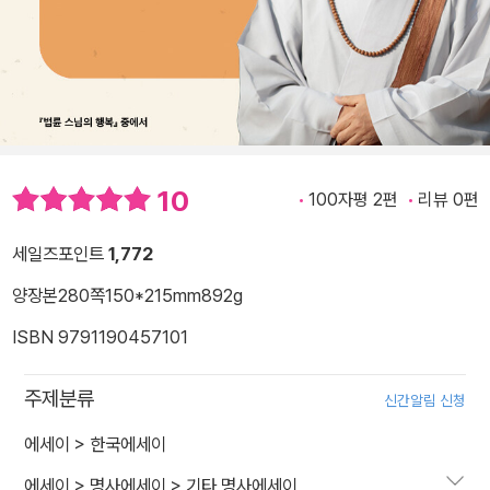
10
100자평 2편
리뷰 0편
세일즈포인트
1,772
양장본
280쪽
150*215mm
892g
ISBN 9791190457101
주제분류
신간알림 신청
에세이
>
한국에세이
에세이
>
명사에세이
>
기타 명사에세이