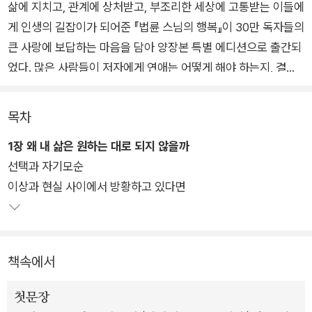
삶에 지치고, 관계에 상처받고, 부조리한 세상에 고통받는 이들에
게 인생의 길잡이가 되어준 『법륜 스님의 행복』이 30만 독자들의
큰 사랑에 보답하는 마음을 담아 양장본 특별 에디션으로 출간되
었다. 많은 사람들이 저자에게 연애는 어떻게 해야 하는지, 결혼
은 어떻게 해야 하는지, 자식은 어떻게 키워야 하는지, 직장생활
은 어떻게 해야 하는지, 사회적 갈등과 세상의 불평등을 해결하려
목차
면 어떻게 해야 하는지 묻는다. 질문 하나하나가 다른 것 같지만
1장 왜 내 삶은 원하는 대로 되지 않을까
자세히 들여다보면 기본은 행복에 관한 것이다.
선택과 자기모순
이상과 현실 사이에서 방황하고 있다면
이 책은 그 간절한 물음에 대한 응답이자, 지난 30년 동안 우리나
라 전국방방곡곡은 물론 세계 115개 도시의 강연장과 길 위에서
수많은 사람들이 저자에게 던진 질문과 그 답변 중 가장 많은 공
감과 뜨거운 호응을 얻었던 내용을 엄선한 법륜 스님의 행복 안내
책속에서
서로, 행복에 대해 우리가 알아야 할 총체總體이자 인생을 사는
데 필요한 지혜의 보물창고라고 할 수 있다.
첫문장