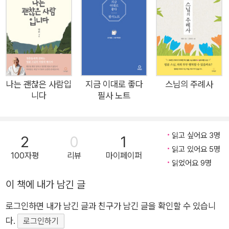
으며 필사의 즐거움을 경험할 수 있게 했다. 또한 책 전체 분량을
오디오북(7시간 분량)으로 제작한 QR코드를 넣어 행복의 지혜
를 귀로 듣는 새로운 경험을 선물한다. 많은 이들이 일상적으로
찾아 듣는 법륜 스님의 강연이나 즉문즉설 동영상처럼 『법륜 스
님의 행복』 양장본 특별 에디션에 포함된 QR코드로 언제 어디서
나 30만 독자가 공감한 법륜 스님의 행복 메시지를 들을 수 있게
나는 괜찮은 사람입
지금 이대로 좋다
스님의 주례사
니다
필사 노트
됐다. 행복해지고 싶지만 길을 몰라 헤매는 당신에게 삶의 나침반
이 되어줄 책 냉정하지만 따뜻하고, 단순하지만 명쾌한 법륜 스님
의 행복 안내서 많은 사람들이 저자에게 연애는 어떻게 해야 하는
읽고 싶어요 3명
2
0
1
지, 결혼은 어떻게 해야 하는지, 자식은 어떻게 키워야 하는지, 직
읽고 있어요 5명
100자평
리뷰
마이페이퍼
장생활은 어떻게 해야 하는지, 사회적 갈등과 세상의 불평등을 해
읽었어요 9명
결하려면 어떻게 해야 하는지 묻는다. 질문 하나하나가 다른 것
이 책에 내가 남긴 글
같지만 자세히 들여다보면 기본은 행복에 관한 것이다. 이 책은
그 간절한 물음에 대한 응답이자, 지난 30년 동안 우리나라 전국
로그인하면 내가 남긴 글과 친구가 남긴 글을 확인할 수 있습니
방방곡곡은 물론 세계 115개 도시의 강연장과 길 위에서 수많은
다.
로그인하기