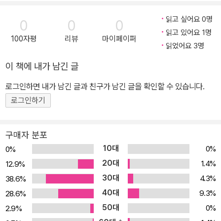
의 갑(甲) 어쿠스틱 라이프! 단행본만의 특별함을 만나보자. 5권에서
는▶ 설렁설렁해 보여도, 유용하다?! 빛나는 지혜의 별, 난다의 리빙
읽고 싶어요 0명
0
0
0
포인트!얼렁뚱땅 대충대충, 이게 뭐야? 하지만 활용하면 의외로 쓸만
읽고 있어요 1명
100자평
리뷰
마이페이퍼
하다! 앞 권에서도 선사한 깨알 같은 생활의 지혜가 5권에도 가득하
읽었어요 3명
다. ‘굳이 리폼을 한다면’에서는 집안 분위기를 바꿀 때 유용한 리폼
이 책에 내가 남긴 글
노하우를 소개한다. 5권에서도 4권에서와 마찬가지로 누구나 따라
할 수 있는 레시피를 소개한다. ‘그릴드 체다치즈 샌드위치 레시피’는
로그인하면 내가 남긴 글과 친구가 남긴 글을 확인할 수 있습니다.
집에 있는 간단한 재료로 카페 분위기를 낼 수 있는 쓸 만한 리빙포인
로그인하기
트! 맛도 훌륭하니 꼭 만들어보길 권한다. ▶ 웰컴백! 기다려주셔서 감
사합니다!웹에서 연재되지 않았던 에피소드가 대거 추가되었다. 3권
구매자 분포
에서 소개했던 ‘난다의 분리수거’편의 업그레이드라 할 수 있는 5권
10대
0%
0%
의 ‘난다의 에코라이프’에서는, 친환경, 유기농에 대한 짤막한 상식과
20대
1.4%
12.9%
대단하지 않지만 생활에서 실천 가능한 다양한 환경보호 방법들을 소
30대
4.3%
38.6%
개한다. 또한 지난 가을에 태어난 난다 작가의 첫째딸 ‘쌀이’의 소식도
40대
9.3%
28.6%
마감 후기에서 만날 수 있다. 스무 페이지에 걸친 풍성한 부록과 난다
50대
작가의 근황 만화 등은, 휴재 기간 동안 어쿠스틱 라이프에 목말랐던
0%
2.9%