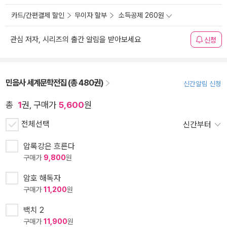
카드/간편결제 할인
무이자 할부
소득공제 260원
관심 저자, 시리즈의 출간 알림을 받아보세요
신청
민음사 세계문학전집 (총 480권)
신간알림 신청
총
1
권, 구매가
5,600
원
전체선택
신간부터
압록강은 흐른다
구매가
9,800
원
암호 해독자
구매가
11,200
원
백치 2
구매가
11,900
원