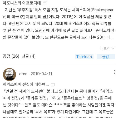
으면 셰익스피어에게 따져라. 고대 로마를 배경으로 한 셰익스피어의
마나 일시적인 현상인지를 보여 줄 것이다. 비록 그 진실이 욕망의 자
아도니스와 아프로디테
정의 왕 오베론이다. 이 커플은 거리낌 없이 즐겁고 흥겹게 사랑한다.
래서 전공자가 직접 번역했다는 점에서 포인트가 있다.3. 한국외국어
합니다. 사실 제가 이것 말고는 잘 모릅니다 ㅋㅋ 문학은 영 백치라<
비극 《줄리우스 시저》에 영국식 자명종 시계가 나온다. 공연은 결혼
극에 의한 꿈의 형태로만 전달되기에 눈 뜨고 받아들이기는 어렵겠지
지난달 ‘우주지감’ 독서 모임 지정 도서는 셰익스피어(Shakespear
사랑의 테마는 Love on Top (비욘세). 그들의 러브 베드가 공연장을
대학교출판부 지식출판원 한국외국어대학교출판부에서 총 11작품을
문학을 읽는다는 것은>은 읽기 쉽고<문학이론입문>은 더 심화된 공
식장에서 들리는 ‘축혼 행진곡’이 흘러나오면서 끝난다. 축혼 행진곡
만 말이다.즉, 한여름 밤의 숲 속에서 있었던 일들은 이들의 무의식의
e)의 희극 《한여름 밤의 꿈》이었다. 2011년에 이 작품을 처음 읽었
회전할 땐 관객들 (마법의 꽃으로 화관을 쓰고) 함께 환호한다. (약에
번역했다. 이중 3작품을 번역한 박우수는 위의 그 인물과 동일인물이
부를 위해서 마지막은 아직 구하지 못한 책들입니다만, 읽으면 좋을
은 멘델스존(Felix Mendelssohn)의 관현악곡 <한여름 밤의 꿈>
세계, 꿈으로 생각해버리면 그 순간은 다소 편한 마음으로 지나갈 수
다. 8년 만에 다시 읽게 되었다. 20대 때 셰익스피어의 작품 리뷰를
취해 당나귀 머리와 사랑에 빠지는 요정 여왕 티타니아를 바라볼 땐
다. 외대 교수라고 한다. 이 외에 다른 역자들도 주로 셰익스피어 연구
것 같아 리스트에 추가해봅니다.스탠리 웰스 외, <셰익스피어의 책>
의 7번 곡이다. 비록 잠깐 나오는 배경음이지만, ‘극단 폼’이 원작을
있겠지만 언젠가 찾아올지 모르는 위험을 늘 간직하고 있는 셈이다.
몇 편 쓴 적이 있다. 오랜만에 과거에 썼던 글을 읽어보니 뜯어고쳐야
안타까움과 죄의식을 느꼈는데 같은 상황에 처한 오베론은 더 여유를
가들이다. 4. 문학과 지성사 이상섭 역 시, 인문, 문학 등으로 유명한
스탠리 웰스, <셰익스피어 그리고 그가 남긴 모든 것>(대충 이렇게
제대로 이해하고 고증하고 있음을 알 수 있는, 멋진 마무리였
꿈이라고 생각하고 싶겠지만 꿈은 아니다. 과연 진짜 사랑은 무엇일
할 문장들이 많이 보였다. 또 한편으로는 글에서 드러나는 20대 때의
부리고 편안하다. 이 차이는 어디에서 오는지? 남-남 커플은 코메디
출판사 문학과지성사에서는 아예 <셰익스피어 전집>로만 팔고 있다.
생겼습니다)<셰익스피어 그리고 그가 남긴 모든 것>의 책소개를 옮
다. [주] 스웩은 《한여름 밤의 꿈》에서 처음 나온 단어다. 셰익스피
까. 그들이 진짜라고 믿고 있는 것은, 우리가 진짜라고 믿고 있는 것은
내 모습이 유치하게 느껴지기도 했다. * 윌리엄 셰익스피
의 소재로 굳은건지, 아니면 아무리 여왕이라도 티타니아는 새연인에
모든 셰익스피어 작품이 이 한 권의 책에 다 담았기 때문이다. 그래서
겨봅니다..'반세기에 걸친 셰익스피어 연구 결과를 바탕으로 씌어진
어, 힙하다, 힙해!
더보기
얼마큼이나 진짜인 것일까.이런 저런 생각 끝에 책의 앞날개에 ‘단 하
어, 최종철 옮김 《한여름 밤의 꿈》 (민음사, 2008)* [품절] 윌리엄 셰
게 복종하는 위치에, 어쩌면 피해자의 위치에 갇혀서 독자의 걱정을
총 1800쪽에 가격도12만원. 아마 판형도 매우 클 것이다. 전작품을
평전. 1562년 셰익스피어의 출생 기록부에서 시작해, 2001년 노르
공감 (
26
)
댓글 (4)
나의 결점도 없는, 셰익스피어의 첫 번째 걸작’ 이라는 헤럴드 블룸의
익스피어, 이윤기 · 이다희 옮김 《한여름 밤의 꿈》 (달궁, 2005) 8
살 수 밖에 없는지 모르겠다. 하지만 힘찬 율동과 가창력의 비욘세의
한 권에 담았다는 게 흥미롭지만, 다소 부담스러운 것도 사실.5. 문학
웨이 한 도시의 테이블 위에서 토마토가 주연을 맡은 '맥베스' 공연 장
평이 전혀 모자라지 않다는 생각이 들었다. 부가적으로, 영화 셰익스
년 전에는 최종철 교수의 번역본(민음사)을 읽었다면, 올해는 故 이
'사랑 노래'에 걱정을 조금은 덜 수 있었다. 하지만 그 실제의 남편 넘
동네 이경식 역 민음사, 열린책들과 함께 가장 대중적인 문학 전문 출
면으로 끝을 맺는다. 그 과정에서 대가 셰익스피어의 생애와 작품세
피어 인 러브에서 보았던, 수염 등 이차 성징이 나타나지 않은 남자 배
윤기 씨와 그의 따님 이다희 씨가 함께 번역한 번역본(달궁)도 같이
제이지.....) 연극 초반의 근엄한 테세우스 (오베론 역과 같은 배우 Oli
판사인 문학동네에서는 의외로 셰익스피어 번역이 별로 없었다. <템
oren
2019-04-11
메뉴
계, 그리고 그가 후대에 끼친 영향이 상세히 드러난다.처음 두 장에서
우가 여자 연기를 하고, 막의 구분 없이 장면의 연속으로 진행되었던
읽었다. 두 권의 책 모두 분량이 작다. 시간이 충분히 주어진다면 하루
ver Chris가 연기)는 요정의 세계에 들어오면 관습과 규율 (아버지
페스트>는 다른 출판사에서는 잘 번역하지 않은 작품이기에 흥미롭
는 셰익스피어의 스트래트퍼드-어펀-에이븐 시절과 런던 시절을 다
셰익스피어 전집에 대하여...
셰익스피어 당시의 연극의 모습들을 이 책을 통해 한 번 더 확인하며
에 두 권을 동시에 읽을 수 있다. 국내에 출간된 《한여름 밤의 꿈》 번
뜻에 거역하는 딸은 사형시키는) 따위는 모르고 행복과 사랑을 소중
지만, <햄릿>과 <베니스의 상인>과 함께 딱 3작품뿐, 심지어 역자인
룬다. 기존에 알려진 사실들을 지은이 나름대로 해석하면서, 셰익스
“만일 전 세계의 도서관이 불타고 있다면 나는 뛰어 들어가 『셰익스
떠올릴 수 있었던 점도 좋았다.
역본 중에 가장 많이 알려진 것은 민음사 판본이다. 그렇지만 이 책에
히 여기게 된다. 이 숲속의 다른 세계로 들어온 남녀 넷도 엇갈리는 사
이경식은 한국 셰익스피어학회 회장이라고 하는데도 말이다. 이렇게
피어가 살고 일했던 시대의 사회적.정신적.연극적 맥락을 묘사하고자
피어 전집』과 『플라톤 전집』 그리고 『플루타르코스 영웅전』을 구해
전체적으로 아쉬운 부분이 있다. 책 앞표지에 있는 그림 제목은
랑으로 아프고 혼란스럽게 난리를 치지만 결국 사랑을 얻어 현실로
셰익스피어 비평사와 연구서까지 쓰신 분이 정작 셰익스피어 번역은
했다.극작가인 셰익스피어의 여러 측면을 살펴보는 3장이 이 책의 핵
낼 것이다” - 랄프 왈도 에머슨 * * * 책을 좋아하는 사람들에겐 각자
‘The Awaking of Adonis’이다. 이 제목을 우리말로 풀어보면 ‘잠에
돌아간다. 이번 연극에선 버텀과 오베론, 오베론과 테세우스, 티타니
별로 하지 않았단 점이 의아하지만, 이분 번역도 신뢰하고 읽을 수 있
심이다. 집필 방식, 시적 극작가로서 테크닉을 익혀 나간 과정, 소속
나름대로 얼마쯤의 '독서 목표'가 있기 마련이다. 그런데 그 목표들은
서 깨어나는 아도니스’다. 그림을 그린 사람은 19세기 중반 영국에서
아와 히폴리타의 변화가 주목을 끌었다. 이야기의 열쇠, 사랑의 묘약
겠다.6. 전예원 신정옥 역 전예원 신정옥 역.신정옥 씨도 한국 셰익스
극단을 위해 드라마를 조직.구성한 방식, 작품의 폭넓은 범위와 다양