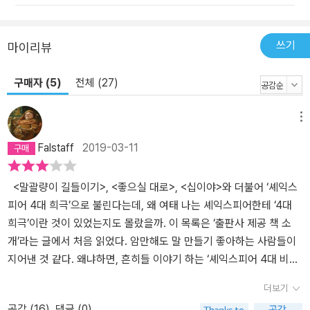
쓰기
마이리뷰
구매자 (5)
전체 (27)
메뉴
Falstaff
2019-03-11
<말괄량이 길들이기>, <좋으실 대로>, <십이야>와 더불어 ‘셰익스
피어 4대 희극’으로 불린다는데, 왜 여태 나는 셰익스피어한테 ‘4대
희극’이란 것이 있었는지도 몰랐을까. 이 목록은 ‘출판사 제공 책 소
개’라는 글에서 처음 읽었다. 암만해도 말 만들기 좋아하는 사람들이
지어낸 것 같다. 왜냐하면, 흔히들 이야기 하는 ‘셰익스피어 4대 비극’
<햄릿>, <리어왕>, <맥베스>, <오셀로>는 대단히 탄탄한 구성과 복
더보기
잡한 인간 내면을 적나라하게 파헤친 반면 <말괄량이 길들이기>와
공감 (
16
)
댓글 (0)