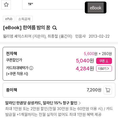
ePub
소득공제
[eBook] 한여름 밤의 꿈
윌리엄 셰익스피어
(지은이),
최종철
(옮긴이)
민음사
2013-02-22
전자책
5,600
원 + 280원
5,040
원
쿠폰할인가
쿠폰
4,284
원
카드최대혜택가
더보기
(+쿠폰 적용 시)
종이책
7,200
원
알라딘 만권당 삼성카드, 알라딘 15% 청구 할인
최대 1만원 또는 2만원 할인(전월 30만원 또는 60만원 이용 시) / 카드
발급월 +1개월까지는 전월 실적이 없어도 최대 1만원 혜택 제공