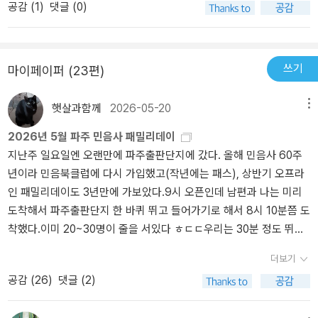
공감 (
1
)
댓글 (0)
큼 재미있지는 않으니. <햄릿>, <리어왕>, <오셀로>, <맥베스> 등을
상력은 속임수가 뛰어나서 /그 어떤 기쁨을 감지만 하여도 / 그 기쁨
다. 테세우스 왕의 명으로 공연한 연극은 두 연인이 비극적인 최후를
과 악에 의해서 비극이 초래된다는 것을 완벽하게 제시함으로써 인간
로 하여 얽히고 설키는 이야기로현대에 이르러서는 매우 익숙한 포맷
읽고 셰익스피어에 대한 기대를 한껏 끌어올린 독자들은 그냥 기념
의 원인이나 제공자를 떠올리오. / 또는 밤에 무언가가 두렵다고 상상
맞는 내용이었고 마치 행복에 찬 사람들에게 찬물을 끼얹는 것 같은
본성을 깊이 있게 탐구하고 더 나아가 그 개인의 비극을 사회 전체의
이다.네 명의 청춘 남녀가 물고 물리는 사각 관계를 이루고 있을 때자
삼아 한 번 읽어보실 만하다. 난 이제 정말로 그의 초기작품은 읽지 않
하면 / 덤불은 얼마나 쉽사리 곰으로 보입니까! - 5막 1장, 18~22행,
느낌을 줍니다. 작가 자신의 또 다른 명작인 로미오와 줄리엣을 연상
혼돈으로 확장시키면서 균형 잡힌 관점으로 개인과 사회를 동시에 살
신들의 사랑 싸움을 벌이고 있는 요정의 왕과 왕비가 나타나고그들의
겠다. 그것들 말고도 읽을 책은 많고 많거든. 안 그랴?
테세우스저희 그림자들이 언짢으셨다면 / 이러한 영상들이 보였을 때
시키는 이 연극 속에 연극을 어떤 의도로 추가한 것일지 생각해볼 의
펴볼 수 있는 시각을 제공한다는 것이다. 인간이라면 누구나 느낄 수
짖궂은 시종의 실수로 인하여 네 주인공들의 사랑은 엎지락 뒤치락하
쓰기
마이페이퍼 (23편)
/ 잠들어 있었을 뿐이라고 / 생각만 고치시면 다 괜찮죠. / 그리고 가
미가 있다고 봅니다. 개인적인 생각이지만 희극의 해피엔딩 직전에
있는 내면적 고뇌와 갈등, 고통을 통해 뒤늦게 깨닫게 되는 성찰적 지
게 된다.또한 테세우스의 결혼을 축하하기 위한극중극 형식의 또 다
볍고 시시하며 / 꿈처럼 헛것 같은 이 주제를 / 나무라지 마십시오, 여
이런 비극적인 내용을 추가한 이유는 인생은 항상 행복할 수 없다는
혜가 햄릿, 오셀로, 리어 왕, 맥베스를 통해 수 세대 후의 독자들에게
른 극 역시 눈여겨 읽을 만 하다.동시대에 쓰여진 '로미오와 줄리엣'의
햇살과함께
2026-05-20
메뉴
러분. - 5막 1장, 422~428행, 퍽
것을 보여주기 위한 것 같습니다. 인생은 항상 희극과 비극이 교차하
까지 전달되는 것이다. 여기까지는 비교적 잘 알려진 내용, 설령 몰랐
이야기의 플롯을 상당히 가져다 쓰고 있으므로비교하여 읽을 수 있기
2026년 5월 파주 민음사 패밀리데이
기 마련이기 때문이 아닐지 생각됩니다. 사랑에 대한 의미를 다시 생
다 하더라도 인터넷 검색으로 금방 알 수 있는 내용이다. 그러나 셰익
때문이다.단순하게도 요정같은 신적 존재에 의해인간의 사랑이라는
지난주 일요일엔 오랜만에 파주출판단지에 갔다. 올해 민음사 60주
각해 보게 하는 재미있는 작품이었습니다.
스피어의 5대 희극에 대해서는, 청소년 시기에 문학 전집이나 추천
것이 왔다갔다 하며 그러한 감정으로 인생을 거는 것이 인간이다. 또
년이라 민음북클럽에 다시 가입했고(작년에는 패스), 상반기 오프라
도서를 통해서 들은 적은 분명히 있었는데 정확히 유래가 뭐고 특징
다른 측면으로 보면 수많은 인간의 감정 중에 그렇게 인생을 좌지우
인 패밀리데이도 3년만에 가보았다.9시 오픈인데 남편과 나는 미리
이 무엇인지는 찾아보기 힘들었다. 역시 인터넷 검색을 한 결과, 셰익
지 할 수 있는 것이 또한 사랑의 힘이다.결국 그 감정을 어떻게 만들고
도착해서 파주출판단지 한 바퀴 뛰고 들어가기로 해서 8시 10분쯤 도
스피어의 5대 희극의 평가와 선정에는 4대 비극과는 달리 후대인들
유지하고 컨트롤하고, 그 안에서 의미를 찾아내는 것이신적 존재에
착했다.이미 20~30명이 줄을 서있다 ㅎㄷㄷ우리는 30분 정도 뛰고
의 뚜렷한 합의가 없는 것 같다. 다만 인터넷 상에서는 패션전문자료
의해 흔들리지 않고 자유 의지로 행동할 수 있는 인간의 영역이 아닐
와서 책 구입 시 사용할 포인트 적립을 위한 기부 책을 접수했는데, 책
사전에서 셰익스피어 로맨틱 [Shakespeare romantic] 이라는 항목
까.한날 한시에 맺어진 이 극 속의 세 커플은 그러한 숙제를 안고서 그
더보기
구매는 바로 들어갈 수 있는 것이 아니라 다시 QR로 대기 접수를 하
에 다음과 같은 설명이 있다. 영국이 낳은 세계 최고의 시인이자 극작
밤을 보냈을 것이다.
공감 (
26
)
댓글 (2)
고 순번이 되면 들어가야 한다 길래 기다렸다.입구에 쌓여있는 얼린
가인 셰익스피어(William Shakespeare)의 잘 알려진 5대 희극 작품
생수도 마시고 땀도 좀 식히고 판매하고 있는 북클럽 티셔츠도 구경
인 <말괄량이 길들이기 (Taming of the Shrew)>,<십이야 (Twelft