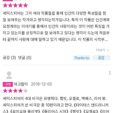
드라마틱한 전환점을 만드는 역할은 요정의 왕 오베론과 요정여왕 티
우연에 의한 것이지만, 요정의 여왕 타타니아의 사랑을 받게 되었으
타니아, 그리고 그들의 종복인 퍽이 담당한다. 이들은 각기 그리스 로
니, 불행이라기 보다는 행복한 시간이었고, 정말로 꿈같은 밤이었다
셰익스피어는 그의 여러 작품들을 통해 인간의 다양한 특성들을 참
마 전설과 (역자 해설을 보니) <보르도의 휴온>에서 따왔다 하니 작
고 할 수 있을 것입니다.숲속에서의 꿈같은 하룻밤을 통해서 맺어지
잘 보여주는 작가라고 생각되는작가입니다. 특히 이 작품은 인간계와
품의 주연으로는 함량 미달. 그때나 지금이나 극에서 가장 재미있는
는 허미아와 라이샌더, 헬레나와 드미트리우스는 요정의 왕 오베론과
요정계라는 이야기를 통해서 인간의 사랑이라는 것이 어떤 특징을 가
소재는 역시 남녀관계다. 그중에서도 한 커플이 순조롭게 연애하고,
퍽의 실수-또는 간섭-으로 인해서 실제 사랑하는 대상이 바뀌는 관계
지고 있는지를 상징적으로 잘 보여주고 있다는 생각이 드는데 처음부
조금 갈등하는 척하다가 결혼에 골인 하는 건 16세기나 21세기나 관
의 변화를 경험하지만, 결국은 테세우스와 히폴리타의 결혼식에 초청
터 끝까지 사랑에 대해 말하고 있기 때문입니다. 이 작품의 시작부터
객들이 똑같이 진부하게 여기기 때문에 좀 복잡하게 만들어야 했다.
되어함께 결혼식을 올리고 위태롭던 사랑이 이루어지는 것을고려한
아테네 왕 테세우스의 결혼에 대한 이야기가 나오고 그 이후에는 네
더보기
그래서 만든 구성이, 드미트리우스는 헬레나와 약속한 사이지만 갑자
다면, 그들의 사랑이 숲속에서의 혼란스런 꿈을 낳았고 그 꿈은더 아
남녀의 엇갈린 사랑에 대한 내용이 빠르게 전개됩니다. 특히, 아테네
공감 (
3
)
댓글 (0)
기 마음이 바뀌어 허미아를 사랑하게 되고 그녀와 결혼하기 위해 허
름다운 현실을 낳았다고 할 수 있으니, 그들은 꿈같은 현실을 경험한
외곽의 한 숲 속에서 단 하룻밤 사이에 예측을 불허한 극심한 변화를
미아의 부친 이지우스의 마음을 확실하게 잡아버렸다. 허미아는 그러
것이라고 할 수 있을 것입니다.하지만 타타니아의 사랑을 받은 바틈
보이는 이들 네 남녀의 사랑의 방향은 이 작품의 핵심 내용이라고 생
나 라이샌더와 열렬히 사랑하는 사이. 당시 아테네에서는 결혼에 관
은 그야말로 신비로운 사랑의 약초에 의해서만 유지될 수 있었던 일
각합니다. 사랑! 아름답지만 행복한 것 만은 아닙니다. 많이 인내가 따
메뉴
해서 아버지의 결정에 따르지 않는 처녀에게 주어지는 것은 딱 두 개.
장춘몽을 꾼 셈입니다. 진짜 바틈은 없고, 나귀 머리를 한꿈속의 바틈
르는 일이라고 독자는 생각합니다. 이들의 복잡한 사랑의 이야기를
마고할미
2018-12-05
하나는 죽음, 또 하나는 평생 수도원에 들어가 영원한 처녀로 사는 일.
과 현실 속에서는 영원히 사라져버린 타타니아와 요정들이 만들어
통해 인간의 사랑이 어떠한지에 대해서 다시 생각해 보게 만드는 작
당신과 당신 파트너가 허미아와 라이샌더와 같은 경우를 당했다면 어
낸'바틈의 꿈'......그것은 현실에서 말로 표현하기에는 너무 꿈같은 이
품입니다. 유명한 소설이고 스토리를 많이 알고 있기는 하지만 희극
떻게 할 거 같은가. 그렇다. 이들도 당신 생각과 같은 일을 저질러 버
야기라서 꿈같은 노래 가락으로 표현하는 것이 그나마 나타낼 수 있
으로 읽으신 분들이 많지는 않을거라 생각합니다. 오랜만에 다시 읽
셰익스피어의 4대 비극은 유명하다. 햄릿, 오셀로, 맥베스, 리어 왕.
린다. 이름하여, 야반도주. 여기서 혜성처럼 등장하는 커플이 바로 오
는 방법이라고 바틈은 이야기하고 있습니다.꿈과 현실이 서로를 넘나
었습니다. “사랑은 저급하고 천하며 볼품없는 것들을 가치 있는 형
셰익스피어가 쓴 비극은 총 10편이라고 한다. 《타이터스 앤드러니커
베론과 티타니아. 이 요정들은 만나기만 하면 싸운다. 베버의 <오베
드는 이야기의 전개 속에서 아마도 셰익스피어가 말하고자 했던 것
체로 바꿔 놓을 수 있어. 사랑은 눈이 아닌 마음으로 본다니까.” ---p.
스》, 《로미오와 줄리엣》, 《줄리어스 시저》, 《햄릿》, 《오셀로》, 《리어