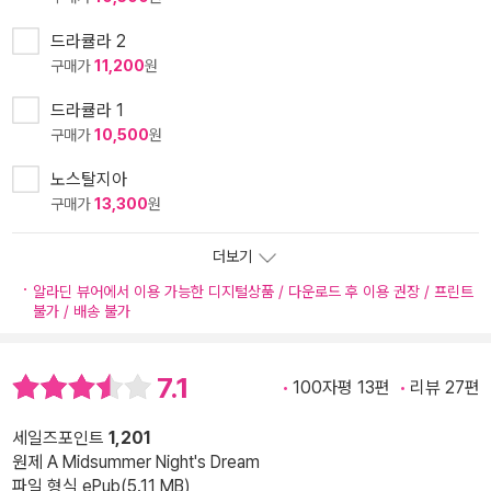
드라큘라 2
구매가
11,200
원
드라큘라 1
구매가
10,500
원
노스탈지아
구매가
13,300
원
더보기
알라딘 뷰어에서 이용 가능한 디지털상품 / 다운로드 후 이용 권장 / 프린트
불가 / 배송 불가
7.1
100자평 13편
리뷰 27편
세일즈포인트
1,201
원제 A Midsummer Night's Dream
파일 형식 ePub(5.11 MB)