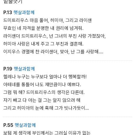
밑줄긋기
운문 번역하였다.
P.13
햇살과함께
드미트리우스 마음 풀어, 허미아, 그리고 라이샌
무효인 네 자격을 분명한 내 권리에 넘겨줘.
라이샌더 드미트리우스, 넌 그녀의 부친 사랑 가졌잖아,
허미아 사랑은 내게 주고 그 부친과 결혼해.
이지우스 경멸에 찬 라이샌더, 맞아, 난 그를 사랑해.
그래서 내 사랑은 내 것을 그에게 줄 거야.
얘는 내 거니까 얘에 대한 내 모든 권리를
P.19
햇살과함께
드미트리우스에게 부여한다. 그 말이야.
헬레나 누구는 누구보다 얼마나 더 행복할까!
라이샌더 각하, 저도 그와 꼭 같이 가문 좋고
아테네를 통틀어 나도 쟤만큼이나 예쁘다.
가진 것도 같은 데다 제 사랑은 더욱 크고
그럼 뭐 해? 드미트리우스의 생각은 다른데.
재산 또한 어느 모로 보거나 그보다 더
자기 빼고 다 아는 걸 그는 알지 않으려 해
우위는 아니라도 동급으로 양호하며
그리고 허미아의 눈에 혹해 그가 빗나가듯이
이 모든 자랑보다 더 나은 것으로서
나도 그의 자질에 감탄하고 있잖아.
아름다운 허미아의 사랑을 받습니다.
사랑은 저급하고 천하며 볼품없는 것들을
P.55
햇살과함께
가치 있는 형체로 바꿔 놓을 수 있어.
보텀 제 생각에 부인께서는 그러실 이유가 없는