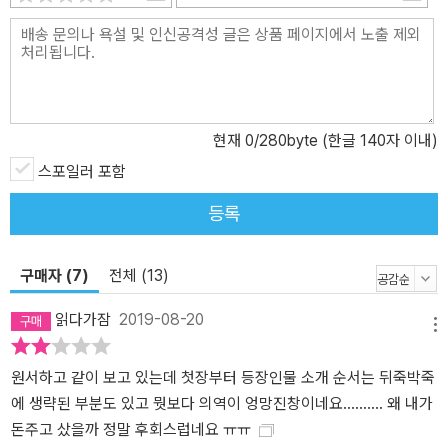
현재
0
/280byte (한글 140자 이내)
스포일러 포함
등록
구매자 (7)
전체 (13)
읽다가잠
2019-08-20
메뉴
원서하고 같이 보고 있는데 첫장부터 등장인물 소개 순서는 뒤죽박죽
에 생략된 부분도 있고 뭣보다 의역이 엉망진창이네요.......... 왜 내가
돈주고 샀을까 정말 후회스럽네요 ㅠㅠ