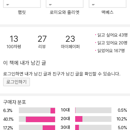
도 흥미롭다. 『한여름 밤의 꿈』의 참사랑은 셰익스피어가 일관되게
햄릿
로미오와 줄리엣
맥베스
추구하는 주제로, 그는 환상적인 숲을 배경으로 진정한 사 랑을 찾는
연인들의 이야기를 유쾌하고 흥미진진하게 그려 냈다. ▶ 단 하나의
결점도 없는, 셰익스피어의 첫 번째 걸작. ─ 헤럴드 블룸
읽고 싶어요 43명
13
27
23
읽고 있어요 20명
100자평
리뷰
마이페이퍼
읽었어요 167명
이 책에 내가 남긴 글
로그인하면 내가 남긴 글과 친구가 남긴 글을 확인할 수 있습니다.
로그인하기
구매자 분포
10대
0.5%
6.3%
20대
10.2%
40.1%
30대
5.0%
17.2%