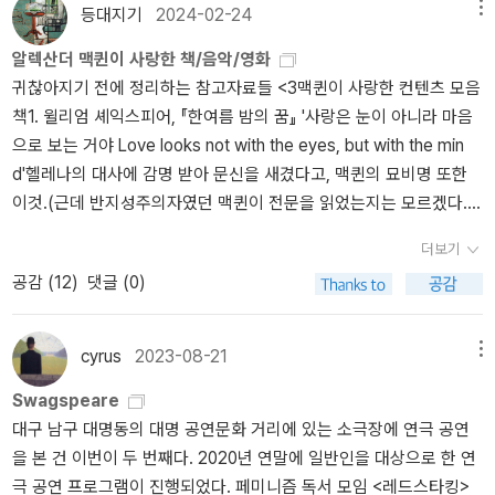
하다 한 장 구매하고.우리는 이미 여러 번 와서 출판사별/시리즈별 서
h Night)>,<베니스의 상인 (The Merchant of Venice)>,<뜻대로 하
등대지기
2024-02-24
메뉴
가의 위치를 대충 알기에(위치가 거의 바뀌지 않았다) 30분 이내 10
세요 (As You Like It)>,<한여름 밤의 꿈 (A Midsummer Night`s D
알렉산더 맥퀸이 사랑한 책/음악/영화
권 정도의 책을 골라 나오는 것을 목표로 하고 들어갔는데, 사람이 너
ream)>같은 작품에서 드러난 모티브를 차용해서 만든 이미지의 로
귀찮아지기 전에 정리하는 참고자료들 <3맥퀸이 사랑한 컨텐츠 모음
무 많아서 움직이기 힘든 수준^^ <찻집> 중국 희곡은 읽어보지 않았
맨틱 패션을 말한다. 17세기풍의 중세적인 모티브를 특징으로, 이를
책1. 윌리엄 셰익스피어, 『한여름 밤의 꿈』 '사랑은 눈이 아니라 마음
고, 얇아서 골랐다. <반항하는 인간> <시지프 신화>는 세문 알베르
테면 퍼프 슬리브나 레이스 장식, 리본 테이프 등의 디테일을 가진 티
으로 보는 거야 Love looks not with the eyes, but with the min
까뮈 다 읽어보려고 샀다. <페스트>와 <이방인>은 읽었고, <안과 겉,
어드 스커트나 드레스, 블라우스 같은 아이템에서 찾아 볼 수 있다.어
d'헬레나의 대사에 감명 받아 문신을 새겼다고, 맥퀸의 묘비명 또한
결혼, 여름>은 북클럽 선택 도서로 신청해둔 상태라 나머지 2권 샀다.
떤 글을 보면 4대 비극과는 달리 5대 희극은 출판사의 상업적인 목적
이것.(근데 반지성주의자였던 맥퀸이 전문을 읽었는지는 모르겠다.)
소설이 아니라 철학 에세이라 과연 언제 읽을지? <베니스의 상인> <
과 맞닿아 있으며, 4대 비극처럼 비평적 관점에서 분류한 것이 아니
2. 파트리트 쥐스킨트, 『향수』 맥퀸 최애소설1쥐스킨트 좋아하다니
로미오와 줄리엣> <한여름 밤의 꿈> 집에 셰익스피어 4대 비극만 있
라고 단순하게 설명하는 부분도 있다. 아무래도 인간의 본성과 한계
더보기
우리의 접점 발견3. 사드 후작, 『소돔의 120일』 맥퀸 최애소설2맥퀸
고 희극은 하나도 없길래, 7월에 <베니스의 상인> 연극 예매해 두기
를 통렬하게 드러낼 수 있는 장르는 비극일 것이고, 책을 읽는 독자든
공감 (
12
)
댓글 (0)
답다(...)사드 후작 책은 영 취향이 아닌데,워크룸프레스 디자인이 예
도 해서, 원작으로 다시 읽어보려고 샀다. 역시 희곡은 얇아서 좋다. <
영화를 보는 관객이든 문화를 향유하는 관점에서는 슬픈 이야기가 훨
뻐서 들일까 사알짝 고민4. 맥도웰, 『맥도웰의 20세기 패션 안내서
결핍으로 달콤하게> <그리스 신화> <메데이아> 3권은 인문학 클래
씬 더 강하게 마음에 자국을 남기고 오래 잔상을 보이기 마련이다. 어
Mcdowell's Directory of Twentieth Century Fashion』이건 번역
식 시리즈다. <메데이아>에 관심이 있어 구매하려다 옆에 있는 2권
쨌든 독자인 내 입장에서도 셰익스피어의 4대 비극은 한 번 읽고 난
cyrus
2023-08-21
메뉴
이 안된모양. 아마존 직구만 되는 것 같다 흑흑5. 화가 볼페 폰 렌키에
도 골랐다. 책 편집이 아주 널널해서 금방 읽을 것 같다. <잃시찾 3>
후 세세한 부분까지는 아니더라도 이야기 하나하나가 뚜렷이 구분은
Swagspeare
비츠의 작품을 담은 『인간의 유래』-읽었는지는 모르겠고, 유언을 메
결제하려고 줄을 서있다가 옆에 잃시찾 서가가 보여서 한 권 가져왔
갔었는데 5대 희극은 비교적 독특한 줄거리를 가지고 있는 말괄량이
대구 남구 대명동의 대명 공연문화 거리에 있는 소극장에 연극 공연
모로 남긴 책.+) 크리스 버드는 맥퀸의 작품이 사드의 소설 중 『쥐스
다(2권 사려다 1권만). 아직 1, 2권도 사두고 안 읽었지만. <문학을 부
길들이기나 베니스의 상인을 제외하면 나머지 3개의 희극은 비슷비
을 본 건 이번이 두 번째다. 2020년 연말에 일반인을 대상으로 한 연
킨, 또는 미덕의 불행』, 『쥘리에트 이야기, 또는 악덕의 번영』을 닮았
수는 문학들> 재작년 <한국 여성문학 선집> 오혜진 평론가 강의 들
슷하게 느껴졌었다. 비슷비슷하게 느껴졌다는 것은 특별한 매력도 느
극 공연 프로그램이 진행되었다. 페미니즘 독서 모임 <레드스타킹>
다고 생각했다고.영화1. 히치콕 <새>안좋아하는게 더 이상할 거 같
을 때 살까 하던 책이었는데 이번에 구매했다. 2018년에 나온 책인데