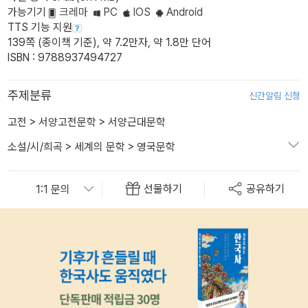
가능기기
크레마
PC
IOS
Android
TTS 기능 지원
139쪽 (종이책 기준), 약 7.2만자, 약 1.8만 단어
ISBN : 9788937494727
주제분류
신간알림 신청
고전
>
서양고전문학
>
서양근대문학
소설/시/희곡
>
세계의 문학
>
영국문학
선물하기
공유하기