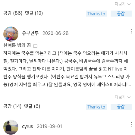
'Routledge'라는 출판사에서 나왔는데,이 출판사 자체가 믿을만한 메
연을 처음 보는 관객들만 보이는 무대 앞에 세워진 어색한 장벽을 녹
더보기
지 못하는 이유는 그들이 꾼 꿈의 내용이 너무나 괴롭고 끔찍하거나
은 메이저 출판사 제외하면 무슨 역본이 있는지도 잘 못 찾겠다. 그래
이저 출판사라고 합니다.셰익스피어의 언어적 특징, 셰익스피어 시대
아내리기에 충분했다. 사실 셰익스피어는 ‘섹스피어’다. 셰익스피어의
황당하여 빨리 망각 속으로 던져 버리고 싶으나 그렇게 할 수 없기 때
공감 (
86
)
댓글 (10)
서 이번 페이퍼에서는 우선 번역자별 비교는 차치하고, 어떤 번역본
의 극장 등 기본적 사항을 잘 담았습니다. 미국에 사는 가족에게 부탁
극 작품들을 읽어 보면 성적 암시가 들어간 대사를 확인할 수 있다. 1
문일 것이다. 미워하던 헬레나를 사랑하게 된 드미트리우스에게 간밤
이 있는지만 정리해보려 한다.다 정리한 다음에 가장 끌리는 판본은
하여 원서도 주문했는데, 어찌된 건지 현재 판매 중인 3판이 아니라 2
818년 영국에 어린이들이 보기에 안 좋은 외설적 대사나 잔인하게
의 변심은 분명한 사실이었지만 지금은 실체 없는 구름 같고, 심각한
김정환 역본과 시공사와 펭귄클래식이다. 펭귄은 무엇보다 표지가 ㅎ
판을 받았습니다..ㅋㅋ 한국 번역본은 3판입니다. 3판에서는 빠진 내
묘사된 장면이 삭제된 ‘건전한’ 셰익스피어 작품 전집이 나왔다. 대사
유부만두
2020-06-28
메뉴
정체성의 위기를 경험했던 허미아에게 모든 것은 둘로 보이며, 그렇
ㅎ 1. 민음사 최종철 민음사 컬렉션으로도 유명한 민음사. 전집도 발
용이 2판에는 있으니, 어찌보면 잘된 것일 수도 있습니다. <셰익스피
가 삭제된 셰익스피어 작품 전집은 ‘문학 검열’의 사례로 거론된다.
게도 소원하던 드미트리우스를 손에 넣은 헬레나는 그 소유를 반신반
한여름 밤의 꿈
간하고 있는데 왜인지 이 5권이 끝이다. 그래도 주요 희극과 비극은
어 정치철학>미국의 유명한 우익 정치학자 레오 스트라우스의 제자
‘극단 폼’이 각색한 《한여름 밤의 꿈》은 ‘어른을 위한 희극’이다. 내가
의한다. 그렇게도 사랑하던 허미아를 버리고 간밤 내내 헬레나를 뒤
하지에는 국수를 먹는거라고 (책에는 국수 먹으라는 얘기가 사시사
단권으로 번역되어 있다. 번역의 최종철은 '연세대학교 영어영문학과
앨런 블룸이 셰익스피어 작품이 지닌 정치적 물음을 탐구한 저작입니
보기에 섹드립은 간간이 나왔고, 과장되지 않은 아주 순한 맛이었다.
쫓았던 라이샌더는 그에 대해 아무 말이 없다.하지만 간밤에 되풀이
철, 절기마다, 날씨마다 나온다.) 콩국수, 비빔국수에 칼국수까지 해
를 졸업했다. 연세대학교 및 미네소타 대학교에서 문학석사 학위를,
다.목차는 이렇습니다.'정치철학과 시''기독교인과 유태인 관하여: 베
* 윌리엄 셰익스피어, 최종철 옮김 《로미오와 줄리엣》 (민음사, 200
된 모든 얘기그리고 다 함께 변모한 그들의 마음은연정의 상상보다
먹었다. 그리고 진짜 여름 이야기, 한여름밤의 꿈을 읽고 NT live 이
미시건 대학교에서 문학박사 학위를 취득했다. 연세대학교 영어영문
니스의 상인''코스모폴리탄 인간과 정치공동체: 오셀로''무신론자 영
8년)《한여름 밤의 꿈》을 ‘눈으로 읽는 고전’으로만 생각하면 공연을
더 많은 걸 입증하고무언가 커다란 일관성을 확보해요.그렇지만 이상
번주 양식을 챙겨보았다. (이번주 목요일 밤까지 유투브 스트리밍 가
학과 교수로 재직 중이다.' 그가 민음사에서 나오는 셰익스피어 작품
웅의 도덕: 줄리어스 시저''정치의 한계: 리어왕 제1막 1장' (해리 자파
즐길 수 없다. ‘극단 폼’ 《한여름 밤의 꿈》은 원작을 제대로 파괴했
하고 경이롭긴 하네요.세 쌍의 부부가 그들의 눈으로 사랑을 선택했
능)영어 자막을 띄우고 (잘 안들려요, 영국 영어에 셰익스피어라니!)
을 거의 다 번역하고 있다. 이분만의 특징은 '운율을 살린 운문 번
가 씀)'통치의 조건: 리처드 2세'타자, 개인과 공동체, 정치와 도덕, 정
다. 극 후반부의 백미인 결혼식 중에 펼쳐지는 우스꽝스러운 공연
다는 생각과 그렇게 선택한 사랑이 영원하기를 바라는 마음이 없어지
관람한 연극은 알고 있던 이야기와 사뭇 다르고 매우 흥겨웠다. 모든
역'이라는 점과 우선 최신 번역이라는 점이다. 소네트 번역은 2007년
치의 한계, 통치의 정당성 등.목차만 봐도 정치철학의 근본적인 물음
극 ‘피라모스와 티스베(‘로미오와 줄리엣’의 원형)를 덜어냈다. 노래
더보기
지 않는 한 그들은 오베론이 보여 준 참사랑의 진실을 애써 외면할 것
게 한바탕 꿈이고, 잔치고, 난리법석이고, 뭘 그렇게 따지고 그러지 마
에 작고하신 피천득 선생의 번역을 썼다.2. 열린책들 박우수 번역 문
들을 다루고 있음을 알 수 있습니다. 서문격인 '정치철학과 시'는 정말
방에서 신나게 노래를 부르는 티타니아(Titania)의 모습은 공연을 보
공감 (
14
)
댓글 (6)
이다. 특히 젊은 두 부부는 숲 속에서 겪었던 변심과 질투, 미움과 싸
라..... 이 모든 게 지나가고 그런다. 코로나도 가라 마. 이런 심정. NT
학 관련으로 또 다른 대표적인 출판사인 열린책들. 주로 맥베스나 햄
명문입니다. <문학을 읽는다는 것은><문학이론 입문>제프리 초서나
러 온 관객들이 예상하지 못한 웃긴 장면일 것이다. 누군가는 고증을
움의 경험을 꿈으로 돌리고 의식의 저편에 묻어 두려 할 것이다. 그러
live의 버텀은 거구의 흑인배우 Hammed Animashaun이 (귀여움으
릿 같은 비극 위주로 번역하였다. 그의 소네트도 번역되었다. 번역에
존 밀턴도 영문학사에서 중요한 인물들이지만,셰익스피어는 거의 영
무시할 정도로 원작을 심하게 파괴한 것 아니냐고 따질 것이다. Why
나 그들이 에로스의 충동을 느끼는 한 무섭고 경이로운 참사랑의 진
론 문세윤이랑 비슷한 끕) 맡았다. 그는 망측스런 당나귀 탈 대신 귀
박우수는 셰익시프어 전공자로, <셰익스피어의 역사극> <셰익스피
문학과 동의어이기 때문에 영문학 책들도 읽어볼 필요는 있을 것 같
cyrus
2019-09-01
메뉴
not? 스웩(Swag)[주]이 넘치는 배우들의 연기가 좋았구먼. 불만 있
실은 어느 날 밤 그들을 찾아와 낮 동안에 유지되는 사랑의 평화가 얼
여운 귀를 달고 나왔고 그를 사랑하게되는 건 티타니아가 아니라 요
어와 인간의 확장> <셰익스피어와 바다> 같은 연구서들도 냈다. 그
습니다.유명 마르크스주의 문학비평가 테리 이글턴의 책이 괜찮을 듯