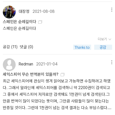
를 전혀 달지 않았다는 것과 해설이 좀 부실하다는 것?현재 제가 구매
2019년 8월 마지막 목요일 밤이었지. 그날에 <우주지감-나를 관통
d'Anges」-르코르뷔지에가 롱샹에 지은 순례자 성당, '숨이 멎을 것처
으로 인해 어처구니없는 결말로 가는 것 같다가, 그 해결도 별다른 노
한 것은 이렇습니다 민음사 최종철 역민음사 최종철 역은 도서관에서
하는 책 읽기> 모임이 진행되었는데 선정 도서가 《한여름 밤의 꿈》이
럼 멋있었던 건축물'로 꼽음-프랑스 화가 폴 들라료슈의 「레이디 제인
대장정
2021-08-08
메뉴
력 없이 다소 황당하고 김빠지게 제자리를 찾았기 때문이었다. 즉, 사
빌려 <맥베스> <한여름 밤의 꿈> <오셀로> 등을 읽었는데,번역은 아
었다. 번역본은 민음사 판본이었다. 민음사 판본의 대사는 운문 형식
그레이의 처형」+) 제일 중요한 것.디자이너 이브 생 로랑의 팬, 얼마
랑이라고 하는 고귀한 감정이 이렇게 쉽게 옮겨가고 사라진다는 것에
스페인은 순례길이다
무래도 호불호가 갈릴 스타일입니다.하지만 주석과 작품 해설이 꽤
으로 이루어진 원작의 맛을 느낄 수 있게 번역되었다. 역자에 따르면
나 팬인지 입생로랑의 영입 제안도 거절. 너무 팬이라 망치기 두려웠
대해 불편함을 느꼈기 때문이라는 것을 이제야 뒤늦게 알 것 같다. 지
스페인은 순례길이다
쓸만합니다. 펭귄클래식 '펭귄북스 오리지널 디자인 4대 비극' 세트최
희극의 시적 대사는 음악성을 효과적으로 전달할 수 있다. 하지만 소
다고.너와 나의 공통점 22피에르 베르제가 쓴 『나의 이브 생 로랑에
금 이 책을 읽으며 느끼는 것은, 주관적으로 자유롭게 내가 사랑을 결
종철/김정환 역은 운문 번역을 시도했는데펭귄클래식 판본은 산문으
리 내어 읽어 보면 생생함이 느껴지지 않는 대사들이 있다. 민음사 판
게』 읽은 이후로 이브 생 로랑을 마치 전애인처럼 여기게 되어버렸는
정한 것처럼 보여도, 이 사랑은 그리 오래 지속되지는 않는다는 것이
더보기
로 되어 있어좀 더 읽기 수월합니다. 주석도 꼼꼼하게 잘 달려있습니
본처럼 ‘읽기 위해 만들어진 극 작품’은 공연용 대사로 쓰기에 어색하
데(...) 맥퀸도 팬이라고 해서 반가웠다.+) 패션 디자이너 평전/전기
너무나 사실이라는 점, 그리고 그 본질을 셰익스피어가 날카롭게 꿰
공감 (
11
)
댓글 (0)
다.그리고 특별판 세트를 구매하면, <4대 비극의 탄생과 숨겨진 의미
다. * 윌리엄 셰익스피어, 오세곤 옮김 《한여름 밤의 꿈》(예니, 1999
읽을때의 최대 단점굿즈 수집마냥 명품을 사고 싶어진다.한동안 생로
뚫어내었다는 것이다.작품 해설 중 일부를 옮겨 본다.드미트리우스
>라는 문고본도 같이 오는데권위 있는 셰익스피어 학자들의 해설과
년)반면에 연극인이 번역한 극 작품의 대사는 소리 내어 읽기에 아주
랑 가방 사고 싶어서 끙끙거렸는데 이제는 맥퀸앓이하게 생겼다ㅜ
이것들은 먼 산이 구름이 된 것처럼 조그맣고 식별이 불가능한 것 같
각 비극의 공연 역사가 포함되어 있습니다. 단점은 세트는 품절되어
좋다. 연극계의 원로 오세곤이 번역한 《한여름 밤의 꿈》은 출간된 지
Redman
2021-01-04
메뉴
아.허미아 난 쪼개진 눈으로 이것들을 본다고 생각해. 모든 게 다 둘로
구하기 어렵다는 것 펭귄클래식에서 편집한 4대 비극과 4대 희극입
꽤 오래됐다. 하지만 종이 극장을 펼치면 극 중 인물들의 대사가 눈앞
보이니까.헬레나 나도 그래. 드미트리우스는 내가 주은 보석 같아. 내
셰익스피어 무슨 번역본이 있을까?
니다. 아직 원어로 전집을 사기에는 이른 것 같아 선집만이라도 구매
에서 살아 움직인다. 오세곤이 번역한 대사는 전체적으로 간결하며
건데 내 건 아냐.드미트리우스 우리가 확실히 깨 있긴 한 거야? 난 아
최근 셰익스피어에 관심이 생겨 읽어보고 가능하면 수집하려고 하였
했습니다.셰익스피어에 어느 정도 익숙해지면차분히 번역본과 비교
감탄사가 많이 나온다. 24년이나 지났는데도 대사가 극 중 인물이 되
직도 우리가 잠자고 꿈꾸는 것 같아. 공작님이 여기에 계셨고 우리에
다. 그래서 알라딘에 셰익스피어를 검색하니 약 2200권이 검색되고
하며 읽기 좋을 것 같습니다.국내에 셰익스피어 번역본은 많지만, 다
어 여전히 열연을 펼치고 있다.‘극단 폼’이 제작한 《한여름 밤의
게 따라오라 하신 것 같지 않아?허미아 맞아. 아버님도.헬레나 히콜리
그 중에서 셰익스피어 저자로만 검색해도 1천권이 넘게 검색된다.그
구매하기보다는김정환 역을 기본으로 해서 다른 번역본으로 보완하
꿈》 배우들의 연기 폼이 미쳤다. 동작과 대사 모두가 통통 튀고 발랄
타도 계셨어.라이샌더 그리고 신전으로 따라오라 명하셨어.드미트리
만큼 번역이 많이 되었다는 뜻이며, 그만큼 사람들이 많이 찾는다는
면 좋을 것 같습니다.- 셰익스피어 관련 서적 <셰익스피어 깊이 읽기
했다. 관객들이 단번에 알아들을 수 있는 신조어나 재미있는 표현을
우스 그렇다면 우린 깼어. 공작님을 따라가자. 가는 길에 우리 꿈을 자
반증일 것이다. 그런데 1천권이 넘는 검색 결과는 다소 부담스럽다.
>몇달전에 리뷰도 썼던 추천하는 셰익스피어 입문서입니다.원서는
적절히 섞은 대사는 《한여름 밤의 꿈》 줄거리를 잘 모르거나 연극 공
세히 얘기하고.여기에서 젊은 연인들이 꿈에서 현실로 단숨에 건너오
그리고 출판사별로, 역자별로 번역본이 너무 천차만별이라 민음사 같