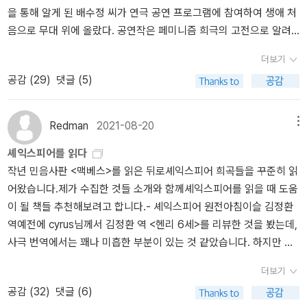
끼지 못했기 때문일 것이다. 한여름 밤의 꿈. 한. 여름. 밤. 꿈. 여섯 글
을 통해 알게 된 배수정 씨가 연극 공연 프로그램에 참여하여 생애 처
다. 맥퀸다움.2. 루이스 부뉴엘, <세브린느>맥퀸 왈, '부뉴엘 영화의
표지 디자인이나 책 편집이 2008년 아니 98년 느낌이다. 일부러 올
자의 짧은 제목인데 단어 하나하나가 그야말로 로맨틱하다. 낭만은
음으로 무대 위에 올랐다. 공연작은 페미니즘 희극의 고전으로 알려
테마를 따와서 긴 드레스로 이 세상의 것 같지 않은 미묘한 뭔가를 만
드하게 만든 것인가?? <2001 스페이스 오디세이> <듄 1>은 역시 내
넘쳐나는데 등장인물이 많아서 어지럽다. 등장인물테세우스: 아테네
진 헨릭 입센(Henrik Ibsen)의 《인형의 집》이다. * 헨릭 입센 《인형
들었어요. 그 테마란 세상에서 격리된 채 구속받는 사람이 불현듯 갇
책이 아니고 남편이 고른 책이다. 우리 집 유일한 SF 마니아(?). 이미
의 공작이지우스: 허미아의 아버지라이센더 / 드미트리우스: 허미아
더보기
의 집》 (민음사, 2010년)수정 씨는 주인공 노라(Nora)를 맡았다. 공
혀 있던 인생의 조각을 발견하는 거죠. 이런 이야기에는 섹슈얼리티
오래 전에 도서관에서 빌려서 읽었으나 SF 고전 소장용으로 구매. 듄
를 사랑하는 두 청년필로스트레이트: 테세우스의 연예부장히폴리타:
공감 (
29
)
댓글 (5)
연을 보기 전에 대구 동네 책방 <서재를 탐하다>에 가서 《인형의 집》
를 자극하는 요소가 많아요.'(193)3. <악마의 키스>데이빗 보위랑 카
3 영화 나오면 다시 읽겠다고.책탑이 역광이라 어둡네. 티셔츠는
테세우스와 약혼한 아마존의 여왕허미아: 라이샌더를 사랑하는 이지
을 사서 읽었다. 그런데, 그런데 인상 깊었던 《인형의 집》 공연 감상
트린 드뇌브가 출연하는 뱀파이어 영화.보위와 맥퀸이 교류한 모양인
역시 칙칙한 색으로 구매.출판단지 한 바퀴는 5키로가 좀 넘는다. 그
우스의 딸헬레나: 드미트리우스를 사랑하는 아가씨오베론: 요정의 왕
문을 쓰지 않았다. 그날 내가 미망(迷妄)에 빠졌구먼.서점 <일글책>
데 그사세 친목질 넘 재미있다.4. 사랑의 악마프랜시스 베이컨에 관
늘이 있어 아주 덥진 않았다.
Redman
2021-08-20
티타니아: 요정의 여왕퍽 또는 로빈 굿펠로완두꽃 / 거미줄 / 티끌 /
메뉴
에서 진행되는 고전 읽기 모임은 매주 토요일에 한다. <일글책>은 대
한 영화, 아주 좋아했다고. 5. 제임스 캐머런 감독의 <심연 The Abys
겨자씨: 요정들퀸스: 목수 (막간극에서) 서두역바틈: 베틀장이 (막간
셰익스피어를 읽다
명 공연문화 거리 근처에 있다. 서점 주인장은 연극 공연을 즐겨 본다.
s>(1989)다이빙과 바다를 좋아했던 맥퀸음악-영화 <악마의 키스>
극에서) 피라무스플루트: 풀무장이 (막간극에서) 디스비스나우트: 땜
작년 민음사판 <맥베스>를 읽은 뒤로셰익스피어 희곡들을 꾸준히 읽
지난주 토요일에 고전 읽기 모임 회원들과 함께 <우전 소극장>에서
사운드트랙「Bela Lugosi's Dead」「Duo des Fleurs」-레이디 가가 「B
장이 (막간극에서) 벽스넉: 가구장이 (막간극에서) 사자스타블링: 양
어왔습니다.제가 수집한 것들 소개와 함께셰익스피어를 읽을 때 도움
열린 셰익스피어(William Shakespeare)의 희극 《한여름 밤의 꿈》
ad Romance」(이건 책 확인한게 아니라 어렴풋,,,)참고로 레이디 가
복장이 (막간극에서) 달빛오베론 왕과 티타니아 여왕을 시중드는 요
이 될 책들 추천해보려고 합니다.- 셰익스피어 원전아침이슬 김정환
을 봤다. * 윌리엄 셰익스피어, 최종철 옮김 《한여름 밤의 꿈》 (민음
가의 명곡 Born this way에 대해 가가는 맥퀸이 자기 뇌속으로 들어
정들 및 테세우스와 히폴리타의 시종들장소: 아테네와 그 근처의 숲
역예전에 cyrus님께서 김정환 역 <헨리 6세>를 리뷰한 것을 봤는데,
사, 2008년) [셰익스피어 희곡 전집 출간 400주년 기념 에디션]*
와서 쓴 곡 같다고 묘사+사진/그림/건축 등 예술-사진작가 조엘피터
기본적으로 네 커플, 여덟 명의 남녀가 등장하는 데 사랑의 작대기가
사극 번역에서는 꽤나 미흡한 부분이 있는 것 같았습니다. 하지만 희
윌리엄 셰익스피어, 최종철 옮김 《한여름 밤의 꿈》 (민음사, 2023년)
위트킨 Joel-Peter Witkin 맥퀸답다...-초현실주의 예술가 한스 벨머
엉켜서 보다 보면 어차피 결말은 다 알겠고 그런데 왜 이렇게 중간 과
극과 비극 번역은 만족스러웠습니다. 특히 <맥베스>에서 레이디 맥
* 윌리엄 셰익스피어, 오수진 옮김 《한여름 밤의 꿈》 (한국외국어대
Hans Bellmer 맥퀸답다 22-리처드 윌스Richard Wilson의 설치미술
정이 긴장감 없이 꼬이기만 잔뜩 꼬였나 하는 생각이 든다. 좀 더 어렸
더보기
베스의 대사 중 'unsex '를 '내 성을 취소시켜라'라고 번역한 것을 보
학교출판부 지식출판원, 2018년)책벌레인 나는 무대 위의 희극을 제
「20:50」 패션쇼에 영감을 준 작품-그린 믤륑 지역의 재단화 「천사들
을 때 이 책을 읽는 과정이 그다지 유쾌하지 않았던 것은, 절대적이고
공감 (
32
)
댓글 (6)
고, 상당히 고심해서 번역했단 걸 느낄 수 있었습니다.아쉬운 건 각주
대로 맛보고 싶어서 애피타이저로 종이 위의 희극을 눈으로 먹었다.
에게 둘러싸인 성모와 아기 예수 La Vierge et l'Enfant Entoures
신성불가침하다고 느껴지는 사랑이라는 영역이, 우연과 바깥의 개입