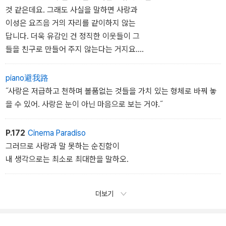
것 같은데요. 그래도 사실을 말하면 사랑과
이성은 요즈음 거의 자리를 같이하지 않는
답니다. 더욱 유감인 건 정직한 이웃들이 그
들을 친구로 만들어 주지 않는다는 거지요.
그렇지, 나도 때로는 뼈 있는 농담을 할 수
있어.
piano避我路
˝사랑은 저급하고 천하며 볼품없는 것들을 가치 있는 형체로 바꿔 놓
을 수 있어. 사랑은 눈이 아닌 마음으로 보는 거야.˝
P.172
Cinema Paradiso
그러므로 사랑과 말 못하는 순진함이
내 생각으로는 최소로 최대한을 말하오.
더보기