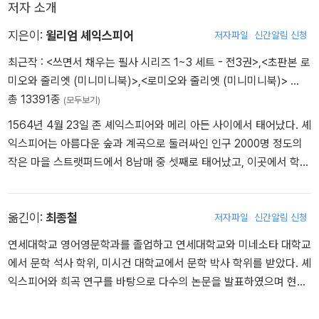
저자 소개
지은이:
윌리엄 셰익스피어
저자파일
신간알림 신청
최근작 :
<쓰면서 채우는 필사 시리즈 1~3 세트 - 전3권>
,
<초판본 로
미오와 줄리엣 (미니미니북)>
,
<로미오와 줄리엣 (미니미니북)>
…
총 13391종
(모두보기)
1564년 4월 23일 존 셰익스피어와 메리 아든 사이에서 태어났다. 셰
익스피어는 아름다운 숲과 계곡으로 둘러싸인 인구 2000명 정도의
작은 마을 스트랫퍼드에서 8남매 중 셋째로 태어났고, 이곳에서 학교
를 다녔다. 주로 《성경》과 고전을 통해 읽기와 쓰기를 배웠고 라틴어
격언도 암송하곤 했다. 열한 살에 입학한 문법 학교에서 문법, 논리학,
수사학, 문학 등을 배웠는데, 《성경》과 더불어 오비디우스의 《변신》
옮긴이:
최종철
저자파일
신간알림 신청
은 셰익스피어에게 상상력의 원천이 된다. 그리스어도 배웠지만 그리
연세대학교 영어영문학과를 졸업하고 연세대학교와 미네소타 대학교
신통하지는 않았다. 그 때문에 동시대 극작가 벤 존슨은 “라틴어는 신
에서 문학 석사 학위, 미시건 대학교에서 문학 박사 학위를 받았다. 셰
통하지 않고, 그리스어는 더 말할 것이 없다”라고 셰익스피어를 조롱
익스피어와 희곡 연구를 바탕으로 다수의 논문을 발표하였으며 현재
하기도 했다. 그러나 셰익스피어의 타고난 언어 구사 능력, 무대 예술
연세대학교 영어영문학과의 명예교수이다. 1993년부터 셰익스피어
에 대한 천부적인 감각, 다양한 경험, 인간에 대한 심오한 이해는 그를
작품을 운문 형식으로 번역하는 데 매진하여, ‘셰익스피어 4대 비