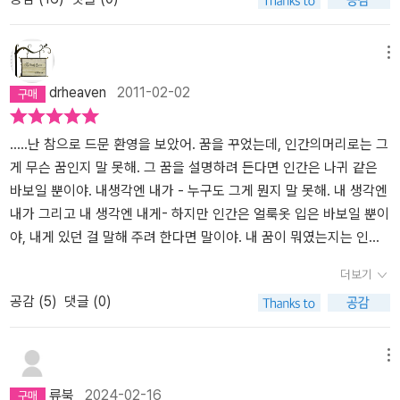
이번에 읽은 <한여름 밤의 꿈>에 국한해 솔직한 감상을 이야기해보
자면, 아직은 걸작을 만들어낼 역량이 충분히 발휘되지 못한 상태였
다, 라고 할 수밖에 없겠기 때문이다. <말괄량이 길들이기>가 셰익스
메뉴
피어의 초기 작품으로, 예전에 읽고 천하의 셰익스피어도 날 때부터
drheaven
2011-02-02
걸작을 줄줄이 쏟아냈던 건 아니라는 진리를 알게 되어, 초기 작품은
될 수 있으면 읽지 않으려 했었다가, 존 파울즈가 쓴 <블레이크 씨의
특별한 심리치료법> 안에 이 작품 <한여름 밤의 꿈>이 거론되는 것
.....난 참으로 드문 환영을 보았어. 꿈을 꾸었는데, 인간의머리로는 그
을 보고, 그래, 언젠가 한 번은 읽어야 한다면 이번에 읽자고 마음을
게 무슨 꿈인지 말 못해. 그 꿈을 설명하려 든다면 인간은 나귀 같은
먹어 구입해서 읽은 거다. 책을 열면 첫 번째 대사를 하는 인물이 놀랍
바보일 뿐이야. 내생각엔 내가 - 누구도 그게 뭔지 말 못해. 내 생각엔
게도 아테네의 왕자로 일찍이 크레타 섬에 잠입해 미노타우로스를 쳐
내가 그리고 내 생각엔 내게- 하지만 인간은 얼룩옷 입은 바보일 뿐이
죽이고, 괴물의 동복이부 동생 아리아드네를 버린 전적이 있는 테세
야, 내게 있던 걸 말해 주려 한다면 말이야. 내 꿈이 뭐였는지는 인간
우스다. 상대역 히폴리타는 우리가 알고 있는 헤라클레스가 쳐 죽인
의 눈으로 듣지도, 인간의 귀로 보지도, 인간의 손으로 맛볼 수도, 혀
더보기
여인 무사가 아니라 좀 변형된 전설에서 나온 인물로, 한쪽 유방이 없
로 이해할 수도, 마음으로 말할 수도 없어. 피터 퀸스에게 이 꿈으로
공감 (
5
)
댓글 (0)
는 여인 전사들인 아마조네스를 이끌고 테세우스와 싸우다 부상을 당
가요 하나를 짓도록 해야겠어. 제목은 '바틈의 꿈'이 될 거야, 왜냐하
해 포로가 된 다음 테세우스의 아들 히폴리투스를 낳은 전설 속 인물.
면 거기에 바틈은 없으니까..... 4막 1장, 203~215행, '바틈'의 대사
아직 테세우스와 히폴리타가 히폴리투스를 만들기 위해 모종의 작업
중에서문득 장자의 호접몽을 생각하게 하는 4막에서의 바틈의 대사
메뉴
을 했는지 안 했는지는 모르겠는데, 하여간 둘이 결혼식을 올리기 전
를 보면서, 이 연극에서 가장 꿈다운 꿈을 꾼 인물이 바로 바틈이라는
류북
2024-02-16
날부터 당일까지 약 36시간을 배경으로 하고 있다. 여기에 또 극에
생각에 듭니다. 나귀의 머리를 하고서도-요정 퍽의 장난에 의한 것-