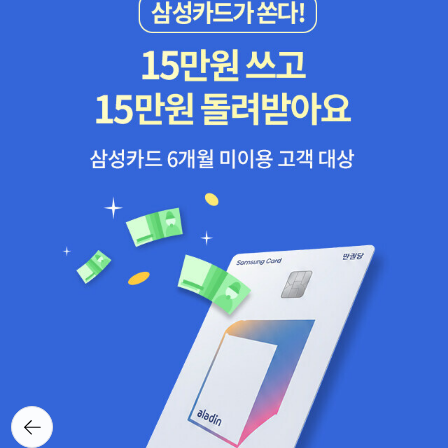
출간한 『셰익스피어 전집』시리즈. 전집 1권, 4권, 5권 , 7권에 담긴
아네모네가 피어 있는 것을 확인할 수 있다. 아도니스에게 다가가는
역이지만, 작품 외적으로도 유익한 자료들이 많아 욕심나는 판본이긴
작품들(모두 16 작품)은 셰익스피어의 작품 중에서도 특히 뛰어난 걸
여성은 아프로디테다. 아네모네 한 송이에 손을 내민 아이는 아프로
하다.12. 지만지드라마 김종환 지만지드라마(아마 지만지의 자회
작들이다. 이 시리즈의 장점은 무엇보다 셰익스피어 전공 교수의 '운
디테의 아들 에로스(Eros)다. 화살(한 번 맞으면 각각 사랑 또는 혐오
사?)에서 김종환 역본으로 셰익스피어 작품을 출간하였다. 총 21작품
율을 살린 운문 번역'이면서 '가장 최신의 번역'이라는 점이다. 작품마
의 감정이 생기는 두 종류의 화살이 있다)이 담겨진 화살집을 보면 알
이다.역자 김종환도 셰익스피어 전문 연구가이며, 다수의 책을 저술
다에 딸린 '풍부한 작품 해설'과 '충실한 주석' 등도 돋보인다. 간혹 지
수 있다. 아도니스는 죽음이라는 깊은 잠에 빠진 상태다. 아프로디테
하였다. 이중 일부는 우수학술도서로 선정되었다고 한다. 13. 태일사
나친 '운문 번역'이 드라마틱한 극중 대사의 묘미를 반감시키는 면
는 아도니스의 피가 남아있는 자리에 신주를 부어 아도니스를 눈부시
김종환 역주 위 역자와 같은 역자. 번역 상에 차이가 있지는 않겠지만,
도 없지는 않다.) 민음사판 『셰익스피어 전집 시리즈』<전10권>(예
게 아름다운 꽃으로 다시 깨어나게(awaking) 만든다. *
목차만 봤을 때, 태일사에서 나온 번역본이 해설이 더 상세하게 붙는
정) 가운데 5권까지는 비교적 순조롭게 출간된 듯하다. 그런데 어찌
윌리엄 셰익스피어, 허종 옮김 《로미오와 줄리엣》 (동인, 2016)* 윌
것 같다. 특히나 셰익스피어 관한 주요 비평을 수록하고, 일부는 최신
된 일인지 딱 거기까지 진행되고 감감무소식이다. 이제나 저제나 하
리엄 셰익스피어, 서경희 옮김 《로미오와 줄리엣》 (을유문화사, 201
연구까지 수록하였다는 점이 인상적이다.지만지드라마 판본에서는
고 틈날 때마다 후속작들이 나온 게 없나 하고 살펴보지만 맨날 그 모
6)* 윌리엄 셰익스피어, 최종철 옮김 《로미오와 줄리엣》 (민음사, 20
이 부분이 없다. 어쩌면 내용은 차이가 없고, 목차에만 빠진 것일 수도
양이다. <셰익스피어 전집 10 : 소네트.시>가 마지막으로 출간된 이
08) 《한여름 밤의 꿈》에 아도니스와 관련된 내용이 없다. 아도니스
있다.14. 문예출판사 문예출판사에서도 5작품을 번역했다. 햄릿을
후로 꼬박 3년 가까이 지났는데도 후속작은 나올 기미가 보이지 않는
와 아프로디테가 나오는 그림이 어째서 《한여름 밤의 꿈》 표지 그림
번역한 여석기 씨는 시공사에서도 햄릿을 번역했다(시공사 본은 공동
다. 그렇다고 해서 내가 다른 출판사에서 나온 셰익스피어의 작품들
이 되었는지 의아하다. 《한여름 밤의 꿈》에 나오는 아테네의 품팔이
번역). 15. 동인 셰익스피어학회 총서 셰익스피어학회에서 출간하는
을 완전히 도외시했던 건 아니었다. 그런데 출판사마다 번역의 품질
꾼들은 직접 공연을 준비하고 연기를 한다. 그들이 공연하려는 작품
셰익스피어 번역서. 지금까지 총 37권학회 차원의 번역 프로젝트다
(?)이 꽤나 들쭉날쭉이었다. 그래서 또다시 브레이크가 걸렸다. 기왕
은 ‘피라모스(Pyramus)와 티스베(Thisbe)’ 이야기다. 이 이야기도
보니, 앞에서 언급한 역자들의 이름이 간혹 보인다.16. 연극과인간 김
지사 민음사의 최종철 번역본으로 읽기 시작했으니 후속편들이 출간
《변신 이야기》에 언급되어 있다. 피라모스와 티스베 이야기는 셰익스
현우 연극과인간이라는 희곡/연극 관련 저술을 전문으로 출간하는 출
뒤로가
되면 그 때 다시 '이어서' 읽어야지 싶었다. 보다 정확하게 말하자면
기
피어의 비극 《로미오와 줄리엣》의 원형이다. 피라모스
판사에서도 셰익스피어 작품을 번역했다. <햄릿> 단 한 종뿐인 것이