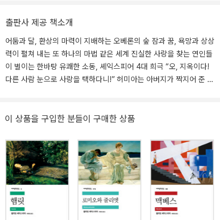
위대한 극작가로 만들기에 부족함이 없었다. 그는 제대로 교육받지는
극’인 『햄릿』, 『오셀로』, 『맥베스』, 『리어 왕』과 『로미오와 줄리엣』,
못했지만, 자연으로부터 모든 것을 배운 자연의 아들이자 천재였다. 1
출판사 제공 책소개
『한여름 밤의 꿈』, 『베니스의 상인』 등을 번역 출간했다.
590년대 초반 셰익스피어가 집필한 《타이터스 앤드로니커스》, 《헨
어둠과 달, 환상의 마력이 지배하는 오베론의 숲 잠과 꿈, 욕망과 상상
리 6세》, 《리처드 3세》 등이 런던 무대에서 상연되었다. 특히 《헨리
력이 펼쳐 내는 또 하나의 마법 같은 세계 진실한 사랑을 찾는 연인들
6세》는 공전의 히트를 기록했다. 그에 대해 악의에 찬 비난도 없지 않
이 벌이는 한바탕 유쾌한 소동, 셰익스피어 4대 희극 “오, 지옥이다!
았지만, 시간이 지날수록 그의 작품은 인기를 더해 갔다. 1623년 벤
다른 사람 눈으로 사랑을 택하다니!” 허미아는 아버지가 짝지어 준 드
존슨은 그리스와 로마의 극작가와 견줄 수 있는 사람은 오직 셰익스
미트리우스 대신 라이샌더와 사랑에 빠져 몰래 오베론의 숲 으로 달
피어뿐이라고 호평하며, 그는 “어느 한 시대 사람이 아니라, 모든 시
아난다. 드미트리우스와 헬레나도 각각 허미아와 라이샌더를 좇아 오
대의 사람”이라고 칭찬했다. 1668년 존 드라이든은 셰익스피어를
베론의 숲으로 온다. 한편, 요정의 왕 오베론은 여왕 티타니아를 골려
이 상품을 구입한 분들이 구매한 상품
“가장 크고 포괄적인 영혼”이라고 극찬했다. 셰익스피어는 1590년
주려고 부하 퍽에게 심부름을 시킨다. 그런데 퍽의 실수로, 라이샌더
에서 1613년에 이르기까지 10편의 비극(로마극 포함), 18편의 희극,
와 드미트리우스는 일순간 헬레나에게 반해 버리고 여왕 티타 니아는
10편의 역사극, 그리고 시집 《소네트》를 집필했다. 38편의 희곡 작
말의 탈을 쓴 바틈에게 반해 그의 시중을 드는 등 한바탕 소동이 일어
품들은 상연 연대에 따라 대개 4기로 분류된다.
난다. 『한여름 밤의 꿈』은 ‘셰익스피어 4대 희극’으로 꼽히는 작품이
며, 대중의 사랑을 가장 많이 받는 희곡 가운데 하나이다. 또한 이후
『좋으실 대로』나 『십이야』와 같은 걸작을 낳는 시발점 이 되기도 했
다. 『한여름 밤의 꿈』에서 바틈과 그의 친구들이 극중극으로 선보이
는 「피라무 스와 디스비」 이야기가 로미오와 줄리엣의 이야기라는 점