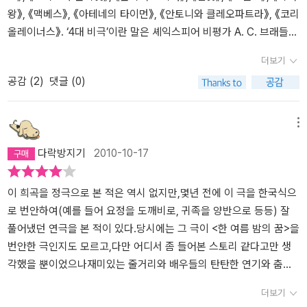
론>에선 여자와 남자 가운데 어느 쪽이 더 진실한 사랑을 하는가 가
중의 하나는 우리가 겪는사랑의 여러 모습과 실체가 아니었을까 하는
18 헬레나 가장 두드러진 표현은 사랑에는 특별한 이유를 찾을 수
왕》, 《맥베스》, 《아테네의 타이먼》, 《안토니와 클레오파트라》, 《코리
지고 난리굿을 펴더니, 이 책에선 훔쳐온 미소년을 누가 차지하느냐
생각을 합니다. 바틈과 그 동료들이 테세우스의 결혼식에서 보여주기
없다는 것입니다. 인간의 내면을 표현하는데 탁월한 재능을 가진 역
올레이너스》. ‘4대 비극’이란 말은 셰익스피어 비평가 A. C. 브래들리
를 두고 신경전을 펴다가 오베론이 약효가 평생을 가는 사랑의 묘약
위해 연습했던 '피라무스와 디스비'-로미오와 줄리엣의 이야기와 비
사상 최고 문학가 중 하나인 셰익스피어도 요정이라는 존재에 기댈
가 1904년 출판한 《셰익스피어 비극》에서 이 10편 중 4편의 비극을
더보기
을 만들기에 이른다. 그래 종복 퍽을 시켜 티타니아와, 인간들의 원만
슷한-의 이야기 같은 비극적인 사랑, 부모의 반대를 무릅쓰고 집을 떠
정도로 사랑에는 이유를 발견하기 어렵다고 말합니다. 요정의 장난이
가장 위대한 셰익스피어의 성격비극으로 분류하면서 시작되었다고
공감 (
2
)
댓글 (0)
한 행복을 위해 드미트리우스의 눈에 바르라고 시켰는데, 명령문이
나서까지 사랑을 이루려고 한 허미아와 라이샌더의 사랑, 변심한 드
라고 밖에는 드미트리우스나 라이샌더의 변심을 설명할 수 없다는 겁
한다. 브래들리는 5년 후 다른 글에서 4대 비극에서 《오셀로》 를 빼
참으로 애매해서 (아테네 복장을 한 잘생긴 젊은 남자 눈꺼풀에다가
미트리우스를 떠나지 못하고 그 주위를 맴도는헬레나의 사랑, 드미트
니다. 이런 사랑의 속성이야말로 사람의 마음을 행복하게도 만들고
고 대신 《안토니와 클레오파트라》를 포함시켰지만, 처음 말했던 4편
발라버려!) 퍽은 제일 먼저 눈에 띄는 아테네 남자 라이샌더의 눈꺼풀
리우스에게 비굴할 정도로 사랑을 호소하는 헬레나의 모습을 보고 정
어렵게도 만드는 원인이라는 생각이 들게 되죠. 또한 사랑에 빠지면
의 비극을 4대 비극으로 보는 비평적 전통이 지금까지도 이어지고 있
메뉴
에다 묘약을 덕지덕지 발라버린다. 그래 티타니아는 나귀로 변신한
상적인 사랑을 이루어 주겠다고 나서는 요정의 왕 오베론 식의 사랑,
그 대상을 아름답게만 본다는 것도 이 작품을 잘 표현하고 있습니다.
다고 한다.남녀노소에게 가장 잘 알려져 있고 가장 대중적인 《로미오
다락방지기
2010-10-17
‘바틈Bottom’이란 장사꾼에게 한눈에 반해버리고, 라이센더는 눈을
신비한 약초 또는 큐피드의 화살로 자기 의사와 무관하게이루어지는
현실도 그럴까요? 허미아와 헬레나 역시 그 미모에 있어서는 우열을
와 줄리엣》이 4대 비극에 빠져 있는 이유는 주인공의 선택보다 외부
뜨자마자 함께 야반도주를 한 허미아가 키가 작다는 걸 이유로 “가 버
나귀 바틈과 타타니아 사이의 꿈같은 사랑 등..... 많은 사람들은 바틈
가리기 어려울 정도의 미인이지만 드미트리우스와 라이샌더는 누구
상황과 운이 비극을 만들어 내는 구조이기 때문이라고 한다. 브래들
려, 이 난쟁이야. 성장억제 풀 먹은 초왜소 생명체야. 이 염주 알, 도토
의 꿈같은 사랑보다는 허미아와 라이샌더의 강렬한 사랑을부러워하
에게 사랑에 빠졌느지에 따라서 달리 보게 됩니다. 참다운 여인들이
리 이 후 비평가들은 《타이터스 앤드러니커스》, 《줄리어스 시저》,
이 희곡을 정극으로 본 적은 역시 없지만,몇년 전에 이 극을 한국식으
리야.”라고 거친 말을 퍼붓고는 곧바로 헬레나에게 열정적인 사랑을
겠지만,그러한 사랑 안에도 아픔이담겨 있을 수 있음을, 오베론의 숲
언제나 좌절을 겪는다면 그건 마치 운명의 포고령과 다름없네. 그럼
《안토니와 클레오파트라》, 《코리올레이너스》를 로마 역사의 일부를
로 번안하여(예를 들어 요정을 도깨비로, 귀족을 양반으로 등등) 잘
호소한다. 그 다음 이야기는 안 알려줌. 또 재미난 것이 <한여름 밤의
속에서의 하룻 밤사이의 배신과 악몽을 통해서 멋지게 표현한 것은
우리 이 시련을 인내하며 극복하자, 왜냐하면 그것은 상념과 꿈,한숨,
다룬다는 점에서 ‘로마극’으로 분류해왔다고 하는데, 역사적 사건과
풀어냈던 연극을 본 적이 있다.당시에는 그 극이 <한 여름 밤의 꿈>을
꿈>에서 ‘극중극play-within-a-play’을 연출한다는 것. 극중극 도중
아닐는지..... 아뭏든 연극은 요정의 숲속에서 겪은 꿈같은 이야기들을
소망, 그리고 눈물이 가련한 연정을 따르듯이 사랑에겐 의레 있는 좌
인물을 다루는 로마극들은 셰익스피어 비극의 핵심이라 할 수 있는
번안한 극인지도 모르고,다만 어디서 좀 들어본 스토리 같다고만 생
당대의 권력자 테세우스와 히폴리나, 그리고 주인공들이 숱하게 끼어
통해서 바틈은 바틈대로, 허미아와 라이샌더는 그들대로, 그리고 헬
절인 셈이니까. -허미아 p.14 네 남녀의 꼬일대로 꼬인 실타래가 풀
주인공의 내면적 고뇌와 성숙을 깊이 있게 다루는 데 한계를 보일 수
각했을 뿐이었으나재미있는 줄거리와 배우들의 탄탄한 연기와 춤을
들기는 하지만, 어쨌거나 역자의 의견으로는 그 극중극이 <로미오와
레나는 또 그녀대로, 이런 저런 모습으로 만족스럽게마무리되고 있으
리면서 두 쌍으로 맺어지면서 이 작품이 행복한 결말을 맺는 것으로
밖에 없기 때문이라고. 즉, 셰익스피어의 4대 비극은 동일하게 어떤
아주 즐기면서 보았던 기억이 난다.꽤 시간이 흘렀지만 즐거운 기억
더보기
줄리엣>의 씨앗일 수도 있단다. 그러나 너무 기대하지 마시라. 그만
니, 그것만으로도 즐겁게 웃을 수 있는 멋진이야기입니다.강력한 상
그대로 끝나는 것처럼 보입니다. 그런데 클라이막스는 여기 있습니
운명이나 신비로운 힘이 아니라 어떤 특정 성격을 지닌 인간의 잘못
을 가진 채 원극본을 읽어본다.극의 메인 줄거리는 역시 '사랑'을 토대