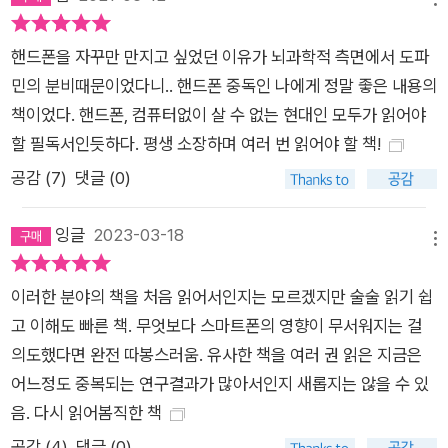
권이 팔렸으며 국민 건강에 이바지한 개인이나 단체에 주는 상인
2019 헬스 어워드를 비롯하여 6개가 넘는 각종 상을 수상했다.
핸드폰을 자꾸만 만지고 싶었던 이유가 뇌과학적 측면에서 도파
작가 안데르스 한센은 이 인기에 힙입어 공중파 TV인 SVT에서
민의 분비때문이었다니.. 핸드폰 중독인 나에게 정말 좋은 내용의
<당신의 뇌(Dinhjärna)>라는 프로그램을 진행한 바 있는데 스
책이었다. 핸드폰, 컴퓨터없이 살 수 없는 현대인 모두가 읽어야
티븐 핑커, 로버트 새폴스키, 수전 그린필드, 리처드 도킨스 등 세
할 필독서인듯하다. 평생 소장하며 여러 번 읽어야 할 책!
계적인 석학들을 게스트로 초대해서 큰 화제를 불러일으켰다. 책
공감 (
7
)
댓글 (0)
을 읽을 때보다 운동할 때 머리가 더 좋아진다고요? 몰입을 빼앗
긴 시대, 똑똑한 뇌 사용법 스마트폰과 SNS 사용 시간이 늘어날
잉글
2023-03-18
메뉴
수록 우울증과 불면증이 생기고, 집중력과 기억력이 떨어지는 지
금 이 현상은 사실 이미 예견된 결과였다. 인터넷이 발명된 이후
이러한 분야의 책을 처음 읽어서인지는 모르겠지만 술술 읽기 쉽
미래학자 니컬러스 카(Nicholas G. Carr)를 비롯해서 수많은 전
고 이해도 빠른 책. 무엇보다 스마트폰의 영향이 무서워지는 걸
문가들이 지금 우리가 겪고 있는 이 현실을 경고한 바 있다. 그런
의도했다면 완전 따봉스러움. 유사한 책을 여러 권 읽은 지금은
데 우리가 교통사고 때문에 자동차를 포기할 수 없듯이 스마트폰
어느정도 중복되는 연구결과가 많아서인지 새롭지는 않을 수 있
의 부작용과 폐해를 알게 되었다고 해서 다시 과거로 돌아갈 수는
음. 다시 읽어봄직한 책
없는 노릇이다. 작가 안데르스 한센은 뇌 과학 이론과 함께 해결
공감 (
4
)
댓글 (0)