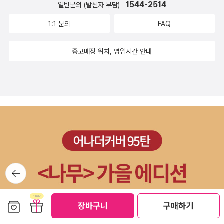
1544-2514
일반문의 (발신자 부담)
1:1 문의
FAQ
중고매장 위치, 영업시간 안내
뒤로가
기
보관함담기
선물하기
장바구니
구매하기