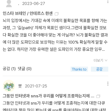
진, 디지털 인정을 통해 우리의 관심을 잡아끈다. 만약 공짜로 S
.
2023-06-27
메뉴
서 '너 지금 힘들어' 하고 경고의 메시지를 보내는 것입니다. 즉,
NS를 이용하고 있다고 생각했다면 잘못 짚은 것이다. 】 (p. 178)
우울증이 이런 힘든 상황에서 스스로 보호하려는 뇌의 전략이라
인스타 브레인 / 안데르스 한센
이 책은 우리가 왜 스마트폰을 가까이할수록, SNS를 사용할수록
는 것입니다. ​이런 뇌의 현상들이 지금은 핸드폰에 반응하는 기본
뇌의 입장에서는 기대감 속에 미래의 불확실한 목표를 향해 가는
우울함을 느끼는지에 대해 과학적으로 이유를 설명해 준다.흥미
이 되고 있는데 이 설명들 또한 재미있습니다.우리가 핸드폰에 이
과정, 그 ‘길(path)‘ 자체가 목표인 셈이다.그런데 불확실한 것보
로운 사실들을 매우 쉽게 설명해 주기 때문에 페이지는 빨리빨리
토록 집착하는 이유..물론 핸드폰 속에는 너무나 재미있는 것들이
다 확실한 것을 더 좋아해야 맞는 게 아닐까? 뇌가 불확실한 결과
넘어갔다. 다만 후반부로갈수록 앞부분만큼의 재미가 줄어들고
많죠. ​우리 신체에는 도파민과 엔도르핀이 분비하는데요.도파민
에 더 많은 도파민으로 보상하는 이유는 100% 확실하게 말할 수
힘이 빠지는 것은 조금 아쉬웠다. 저자는 우울감을 줄이고 충동
은 눈앞에 있는 맛있는 것을 먹고 싶게 만들지만, 그 음식을 맛있
는 없다. 하지만 가장 유력한 설은 도파민의 가장 중요한 임무가
억제력을높이기 위해 가벼운 운동을 하는 것을 추천한다. 너무 뻔
다고 느끼게 만드는 것은 엔도르핀입니다. 휴대폰이 이 도파민의
동기 부여이기 때문이라는 것이다.<3장-몸이 되어버린 신종 모
한 조언이 아닌가 싶기도 했지만, 이 부분에선 다시 한번 운동의
더보기
수치를 높여준다고 합니다.​예를 들면요~ 진화 과정에 있어서 주
르핀, 휴대전화 中>- P82우두머리 수컷이 강제로 밀려나면서
중요성에 대해 생각하게 되었다.이전보다 집중력이 줄어들었다
공감 (
1
)
댓글 (0)
변 환경에 대해 더 많이 알수록 생존 확률이 높아지는 행동들이
생긴 권력 공백은 조작이 가능하다. 무작위로 선발한 원숭이에게
고 느끼는 사람에게, SNS를 사용할수록 공허함과 우울감을 느꼈
지금의 우리는 핸드폰에 문자 메시지가 오면 휴대전화를 들여다
항우울제를 처방하여 세로토닌 수치가 올라가면 그 원숭이가 갑
던 사람에게, 스마트폰을손에서 놓지 않는 아이들 때문에 고민인
보고 싶은 강한 충동을 느끼게 되는 행동으로 이어집니다.대부분
자기 지휘권을 잡고 새로운 우두머리가 되었다. 그러나 공격성은
붓
2021-07-25
메뉴
사람에게 이 책 <인스타 브레인>을 추천한다.
메일이나 문자 메시지를 읽을 때 보다 알림음을 들었을 때 도파민
증가하지 않고 오히려 감소했다. 그 원숭이는 다른 원숭이를 물리
그동안 인터넷과 sns가 우리를 어떻게 조종하는지에 ...
이 더 많이 분비된다고 합니다. ​이런 이유로 우리는 더욱 핸드폰
적으로 위협하는 게 아니라 연대를 통해 자신의 지위를 공고히 했
그동안 인터넷과 sns가 우리를 어떻게 조종하는지에 대한 다큐
에 집착을 하게 되고 휴대폰 사용이 늘어감에 따라 생기는 불이익
다.<6장-SNS를 끊고 기분이 나아진 사람들 中>- P156600명
멘터리와 책은 많이 봤는데 왜 sns를 줄여야하는지에 대한 내적