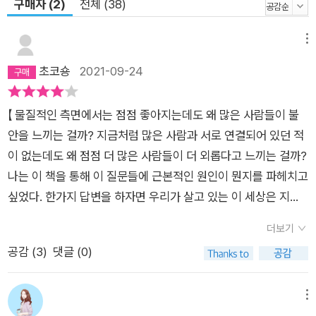
구매자 (2)
전체 (38)
메뉴
초코숑
2021-09-24
【 물질적인 측면에서는 점점 좋아지는데도 왜 많은 사람들이 불
안을 느끼는 걸까? 지금처럼 많은 사람과 서로 연결되어 있던 적
이 없는데도 왜 점점 더 많은 사람들이 더 외롭다고 느끼는 걸까?
나는 이 책을 통해 이 질문들에 근본적인 원인이 뭔지를 파헤치고
싶었다. 한가지 답변을 하자면 우리가 살고 있는 이 세상은 지금
우리 스스로에게 더할 나위 없이 낯설다는 사실이다. 현재우리를
더보기
둘러싼 세상과 우리가 지금까지 진화해온 세상 간의 ‘불일치’가우
공감 (
3
)
댓글 (0)
리 기분에 영향을 미치고 있는 것이다. 】 (p. 9~10)우리는 인터
넷, 스마트폰, SNS 등의 새로운 기술들이 가득한 세상에 살고 있
지만, 우리의뇌는 아직도 먼 과거의 조상들처럼 수렵 채집 생활에
메뉴