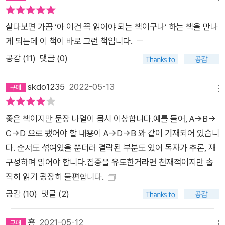
다, 그 어떤 물건보다 더 애지중지하며 거의 24시간을 함께하는
스마트폰이 우리의 건강과 행복에는 구체적으로 어떤 영향을 미
살다보면 가끔 ‘아 이건 꼭 읽어야 되는 책이구나‘ 하는 책을 만나
치고 있을까? 간단하게 이야기하자면, 스마트폰은 우리가 과거
게 되는데 이 책이 바로 그런 책입니다.
보다 덜 자게 만들고, 덜 움직이게 만들었으며, 직접 사람을 만나
공감 (
11
)
댓글 (0)
교류하는 시간을 단축시켰다. 그런데 앞서 말했듯이 수렵 채집인
의 뇌를 갖고 있는 우리는 ‘충분히 자고 싶은 욕구, 몸을 움직이고
skdo1235
2022-05-13
싶은 욕구, 사람들과 관계를 맺고 싶은 욕구’를 고스란히 갖고 있
메뉴
기에 불면증과 우울증의 폭발적 증가, 청소년들의 집중력 감퇴와
좋은 책이지만 문장 나열이 몹시 이상합니다.예를 들어, A->B->
학력 저하 현상, 디지털 치매 등등은 필연적인 결과라는 것이다.
C->D 으로 됐어야 할 내용이 A->D->B 와 같이 기재되어 있습니
이 책에는 이 주제에 대한 전 세계의 수많은 연구 결과와 설문 조
다. 순서도 섞여있을 뿐더러 결락된 부분도 있어 독자가 추론, 재
사, 심리 실험 결과 등등이 집대성돼 있는데, 정신과 의사이자 신
구성하며 읽어야 합니다.집중을 유도한거라면 천재적이지만 솔
경의학자답게 뇌 과학 이론을 접목시켜 독자의 이해를 돕고 있는
직히 읽기 굉장히 불편합니다.
것이 가장 큰 장점 중 하나이다. 문제 제기와 이론으로만 그치지
않고 일상생활에서 어떤 방식으로 디지털 디톡스를 해야 할지를
공감 (
10
)
댓글 (2)
이해하기 쉽게 설명해준다는 점에서 뇌 과학 건강서라 할 수 있는
이 책은 현재 스웨덴에서만 8만 부가량 판매되었고 12개국에 판
횸
2021-05-12
메뉴