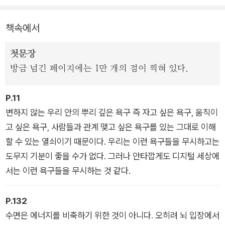
몰두하지 못하고, 자꾸만 별 이유 없이 스마트폰을 만지는 자기
자신의 모습을 ‘깨닫고’ 충격을 받은 나머지 이 문제에 대해 뇌 과
책속에서
학적인 분석을 하기 시작했고, 이 책, 『인스타 브레인(원제: SKÄ
RMHJÄRNAN; SCREEN BRAIN)』을 쓰게 되었다. 간단하게
첫문장
이야기하자면, 스마트폰은 우리가 과거보다 덜 자게 만들고, 덜
방금 넘긴 페이지에는 1만 개의 점이 찍혀 있다.
움직이게 만들었으며, 직접 사람을 만나 교류하는 시간을 단축시
켰다. 그런데 아직도 수렵 채집인의 뇌를 갖고 있는 우리는 ‘충분
P.11
히 자고 싶은 욕구, 몸을 움직이고 싶은 욕구, 사람들과 관계를 맺
변하지 않는 우리 안의 뿌리 깊은 욕구 즉 자고 싶은 욕구, 움직이
고 싶은 욕구’를 고스란히 갖고 있기에 불면증과 우울증의 폭발적
고 싶은 욕구, 사람들과 관계 맺고 싶은 욕구를 있는 그대로 이해
증가, 청소년들의 집중력 감퇴와 학력 저하 현상, 디지털 치매 등
할 수 있는 열쇠이기 때문이다. 우리는 이런 욕구들을 무시하고는
등은 필연적인 결과라는 것이다. 이 책에는 이 주제에 대한 전 세
도무지 기분이 좋을 수가 없다. 그러나 안타깝게도 디지털 세상에
계의 수많은 연구 결과와 설문 조사, 심리 실험 결과 등등이 집대
서는 이런 욕구들을 무시하는 것 같다.
성돼 있는데, 정신과 의사이자 신경의학자답게 뇌 과학 이론을 접
목시켜 독자의 이해를 돕고 있는 것이 가장 큰 장점 중 하나이다.
P.132
수면은 에너지를 비축하기 위한 것이 아니다. 오히려 뇌 입장에서
문제 제기와 이론으로만 그치지 않고 일상생활에서 어떤 방식으