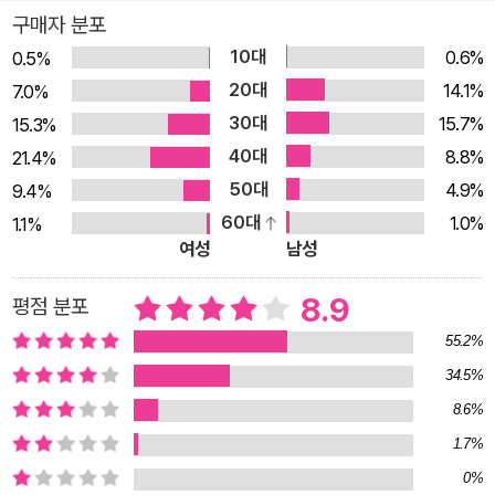
안 수준이 낮아졌는데, 특히 산책보다 달리기를 한 그룹의 불안
구매자 분포
수준이 훨씬 더 낮아졌다. _본문 235쪽 중에서 21세기 시간 도
10대
0.6%
0.5%
둑, 스마트폰은 우리 뇌를 어떻게 바꾸었나? 리처드 도킨스, 스티
20대
14.1%
7.0%
븐 핑커와 어깨를 나란히 하는 세계적 작가, 안데르스 한센의 디
30대
15.7%
15.3%
지털 뇌 분석서 하루 평균 2600번의 터치, 스크린 타임은 3시간
40대
8.8%
21.4%
이상. 아침에 눈뜰 때부터 밤에 잠들기 전까지 옆에 없으면 패닉
50대
4.9%
9.4%
상태에 빠질 정도로 우리의 일거수일투족을 함께하는 물건. 다름
60대
1.0%
1.1%
아닌 스마트폰이다. 쇼핑, 음식 주문, 뱅킹, 주식, 교육, 문화생활,
여성
남성
SNS, 커뮤니티 등등 일상을 유지하는 거의 모든 것들을 간편하
게 손안에서 해결할 수 있게 해준 21세기 최고의 발명품. 불과 10
8.9
평점 분포
여 년의 역사를 갖고 있지만, 이제 이 물건은 우리 몸의 일부가 되
55.2%
었다고 할 정도로 거의 모든 시간을 함께하고 있다. 20세기 최고
34.5%
의 시간 도둑이 TV였다면, 21세기에는 스마트폰이 그 역할을 하
8.6%
고 있는 것이다. 하지만 휴대가 가능하고 사용자가 자발적으로 사
1.7%
용한다는 측면에서 스마트폰은 TV와는 비교도 할 수 없을 정도
0%
로 그 중독성이 강하다. 그렇다면 이 새로운 발명품이 우리 몸에