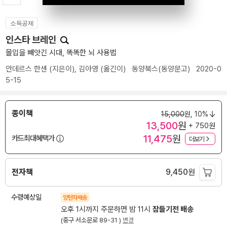
소득공제
인스타 브레인
몰입을 빼앗긴 시대, 똑똑한 뇌 사용법
안데르스 한센
(지은이),
김아영
(옮긴이)
동양북스(동양문고)
2020-0
5-15
종이책
15,000
원,
10%
13,500
원
+ 750원
11,475
원
카드최대혜택가
더보기
전자책
9,450
원
수령예상일
양탄자배송
오후 1시까지 주문하면 밤 11시
잠들기전 배송
(중구 서소문로 89-31 )
변경