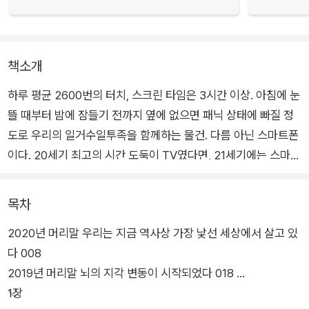
책소개
하루 평균 2600번의 터치, 스크린 타임은 3시간 이상. 아침에 눈
뜰 때부터 밤에 잠들기 전까지 옆에 없으면 패닉 상태에 빠질 정
도로 우리의 일거수일투족을 함께하는 물건. 다름 아닌 스마트폰
이다. 20세기 최고의 시간 도둑이 TV였다면, 21세기에는 스마트
폰이 그 역할을 하고 있는 것이다. 하지만 휴대가 가능하고 사용
자가 자발적으로 사용한다는 측면에서 스마트폰은 TV와는 비교
목차
도 할 수 없을 정도로 그 중독성이 강하다. 그렇다면 이 새로운 발
2020년 머리말 우리는 지금 역사상 가장 낯선 세상에서 살고 있
명품이 우리 몸에 그리고 우리 뇌에 어떤 영향을 주고 있을까?
다 008
2019년 머리말 뇌의 지각 변동이 시작되었다 018
스웨덴 출신의 세계적 작가이자 정신과 의사, 안데르스 한센은 바
1장
로 이 문제를 집중적으로 파고들었다. 그는 어느 날, 좀처럼 책에