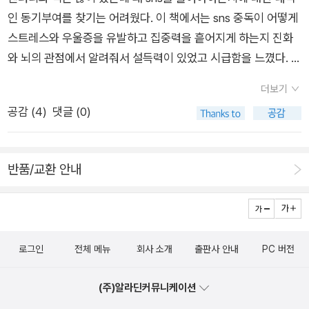
들에 대해 열거하고 있습니다. ​그렇기에 우리는 디지털 세계에 잘
을 대상으로 페이스북을 사용할 때 가장 많이 느끼는 감정이 무엇
인 동기부여를 찾기는 어려웠다. 이 책에서는 sns 중독이 어떻게
적응하기 위해 무엇을 해야 하는지에 대한 해답이 이 책에서 알려
인지를 조사한 결과, 과반수가 긍정적인 감정을 느꼈다고 답했다.
스트레스와 우울증을 유발하고 집중력을 흩어지게 하는지 진화
주는 핵심이 아닌가 해요.​휴대폰 사용 시간을 체크해 보고, 폰 알
그러나 3분의 1은 부정적인 감정을 느꼈고, 가장 많이 느낀 감정
와 뇌의 관점에서 알려줘서 설득력이 있었고 시급함을 느꼈다. 책
람보다는 자명종 시계를 구입해서 사용해 보고, 운전할 때는 묵음
은 질투였다. 그렇다면 페이스북에서 어떤 것을 봤을 때 질투를
을 읽는 동안 sns를 줄이고 잠들기 전 휴대폰을 멀리했더니 수면
으로 해두는 것들..문자나 메일을 확인하는 시간은 따로 정해 보
느낄까? 새 차일까, 아니면 새로 리모델링한 집일까? 둘 다 아니
더보기
장애가 개선된 것 같다. 표지와 제목이 트렌디하게만 느껴졌는데
고, 잠들기 최소 한 시간 전에는 모든 전원을 끄자 등등...어찌 보
었다. 질투의 대상은 다름 아닌 다른 사람의 경험이었다. 이국적
공감 (
4
)
댓글 (0)
가볍지 않았고 쉽게 현재 상황과 문제를 직시할 수 있어 좋았다.
면 다들 알고 있지만 행동으로 옮겨지지 않아 못하고 있는 이런
인 곳에서 찍은 휴가 사진은 비싼 소파나 빠른 스포츠카보다도 질
행동들에 대한 동기부여가 일게 하는 책이 아닐까.. ​우리 몸의 일
투를 더 유발했다. 그리고 경험은 바로 우리가 다른 사람과 가장
부나 다름없어진 휴대전화라는 도구에 중독된 삶을 살 것인지 아
많이 공유하고 싶어 하는 것이기도 하다.<6장-SNS를 끊고 기분
반품/교환 안내
니면 주도권을 쥐고 유용하게 활용할 것인지는 우리들의 몫이겠
이 나아진 사람들 中>- P162
지요?
로그인
전체 메뉴
회사 소개
출판사 안내
PC 버전
(주)알라딘커뮤니케이션