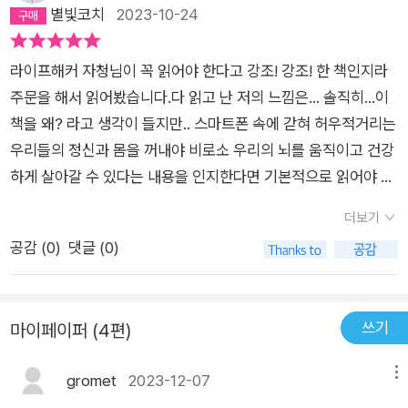
익숙한 상태라고 한다. 과거 인류는 굶어 죽지 않고살아남기 위해
별빛코치
2023-10-24
칼로리를 갈망하도록 적응했으나, 이것은 먹거리가 넘쳐나는 현
대사회에는 맞지 않아 비만이나당뇨 등의 질병을 일으키게 되었
라이프해커 자청님이 꼭 읽어야 한다고 강조! 강조! 한 책인지라
다. 이와 마찬가지로 과거의 위협적인 외부환경에 살아남기 위해
주문을 해서 읽어봤습니다.다 읽고 난 저의 느낌은... 솔직히...이
적응했던우리의 뇌는 새로운 기술 앞에서도 여전히 같은 방식으
책을 왜? 라고 생각이 들지만.. ​스마트폰 속에 갇혀 허우적거리는
로 작동되어 이전에는 생각지 못했던 문제들을 만나게 되었다.과
우리들의 정신과 몸을 꺼내야 비로소 우리의 뇌를 움직이고 건강
거에는 우리의 생존에 유리했을 방식인 새로운 것을 향한 욕구 역
하게 살아갈 수 있다는 내용을 인지한다면 기본적으로 읽어야 할
시스마트폰 환경에서도 유효했다. 화면 속 새로운 페이지를 볼 때
책이 아닌가 생각이 들더라구요.알면서도 지켜지지 않는 중요한
마다 우리의 뇌에서는 도파민이 분비되어그 행동을 계속하도록
더보기
내용들이 수북수북 들어있다고 할까요?그 내용 속으로 들어가
만드는 덕분에, 우리는 끊임없이 새로운 정보들에 머물며 스마트
공감 (
0
)
댓글 (0)
봅시다~^^​이 책은 처음부터 가독성이 좋아서 금세 읽혀 내려가
폰을 손에서 내려놓기어렵게 된다.【 당신의 뇌는 지난 1만여 년
는 책입니다. 저는 앞부분 진화에 대한 설명이 참 재미있더라구
동안 진화한 그대로 행동했다. 불확실한 결과, 즉 문자 메시지에
요. ​생존에 있어서 마리아라는 인간을 예를 들어 놓은 부분인데요
도파민을 분비하여 보상을 제공했고그 결과 휴대전화를 보고 싶
쓰기
마이페이퍼 (4편)
~ 수렵 시절의 그녀는 먹을 것이 있을 때 먹어두어야 하는 시대
다는 강렬한 충동에 사로잡힌 것이다. 뇌는 새로운 정보, 특히 감
에 살았고, 소모하지 않은 칼로리는 뱃살의 형태로 몸에 남아서
정적으로 흥분되거나 위험과 관련 있는 내용을 추구한다. 이경우
gromet
2023-12-07
메뉴
먹을 것을 못 찾았을 때 굶주림으로부터 보호해 줍니다.그 덕분에
에는 강도 사건 기사 같은 것이 그렇다. 그리고 푸시 알림은 사회