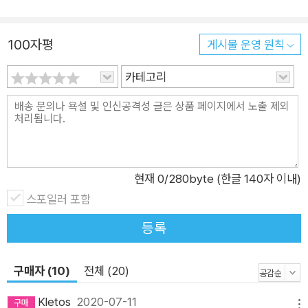
그리고 우리 뇌에 어떤 영향을 주고 있을까? 스웨덴 출신의 세계
적 작가이자 정신과 의사, 안데르스 한센은 바로 이 문제를 집중
100자평
게시물 운영 원칙
적으로 파고들었다. 그는 어느 날, 좀처럼 책에 몰두하지 못하고,
자꾸만 별 이유 없이 스마트폰을 만지는 자기 자신의 모습을 ‘깨
카테고리
닫고’ 충격을 받은 나머지 이 문제에 대해 뇌 과학적인 분석을 하
기 시작했고, 이 책, 『인스타 브레인(원제: SKÄRMHJÄRNAN;
SCREEN BRAIN)』을 쓰게 되었다. 저자는 우선 우리가 왜 이토
록 스마트폰을 사랑하게 되었는지 그 원인부터 분석한다. 이는
‘도파민’이라는 호르몬의 영향인데 음식을 먹을 때나 섹스를 할
현재
0
/280byte (한글 140자 이내)
때 분비되는 이 호르몬이 스마트폰을 사용할 때, 즉 새로운 정보
스포일러 포함
를 입수했을 때도 분비되기 때문이라는 것이다. 인류 역사상 99.
등록
9%에 해당하는 시간 동안 우리는 수렵 채집인으로 살았는데, 새
로운 정보에 민감하게 반응하지 않으면 생존할 수 없었기에 아직
구매자 (10)
전체 (20)
도 우리 뇌가 수렵 채집인 때의 기능과 활동을 하고 있다는 것이
저자의 설명이다. 그렇다면 이렇게 우리가 우리 가족보다, 친구보
Kletos
2020-07-11
메뉴