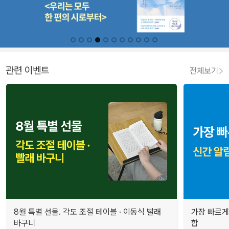
관련 이벤트
전체보기
8월 특별 선물. 각도 조절 테이블 · 이동식 빨래
가장 빠르게
바구니
합