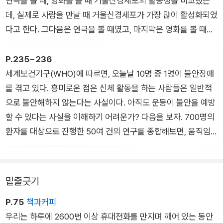
연극을 볼 때, 영화를 볼 때 거울신경세포의 활동성을 비교했는
데, 실제로 사람을 만날 때 거울신경세포가 가장 많이 활성화되었
다고 한다. 그다음은 연극을 볼 때였고, 마지막은 영화를 볼 때였
다.
(중략) 이는 그림이나 디스플레이로 뭔가를 볼 때, 다른 사람의
P.235~236
생각이나 감정에 대한 직관적인 이해를 도와주는 생물학적 메커
세계보건기구(WHO)에 따르면, 오늘날 10명 중 1명이 불안장애
니즘이 제대로 활성화되지 않는다는 뜻이다.
를 겪고 있다. 흥미로운 점은 신체 활동을 하는 사람들은 일반적
으로 불안해하지 않는다는 사실이다. 아직도 운동이 불안을 예방
할 수 있다는 사실을 이해하기 어려운가? 다음을 보자. 700명의
환자를 대상으로 진행한 50여 건의 연구를 종합해보면, 움직임
과 운동은 불안 장애로 진단을 받았거나 ‘일상적인 수준’의 불안
감을 느끼는 경우에 모두 불안을 막아주는 효과를 보였다.
밑줄긋기
P.75
책과커피
우리는 하루에 2600번 이상 휴대전화를 만지며 깨어 있는 동안