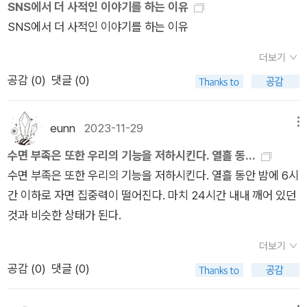
마리아는 출산을 통해 자신의 유전자를 남길 확률이 더 높아지고,
SNS에서 더 사적인 이야기를 하는 이유
적 상호작용을 하고 있다는 느낌을준다. 또한 당신의 이야기를 적
유전자 변이로 칼로리를 축적하는 특질은 다음 세대로 이어지게
SNS에서 더 사적인 이야기를 하는 이유
은 피드에 다른 사람들이 어떻게 반응했는지, 즉 ‘좋아요’를 눌렀
되며, 그 결과 생존과 번식에 더 유리하게 되었어요.​우리는 그 유
는지에집중하게 만든다. 】 (p. 91)우리의 뇌는 휴대전화를 옆에
더보기
전적 특질을 이어 받았고, 현대 세계에서 칼로리는 사실상 돈만
두는 것만으로도 주의력을 빼앗긴다. 심지어 그 휴대전화가 남의
공감 (
0
)
댓글 (0)
있다면 거의 무한대로 제공되는 시대이므로 우리는 여전히 먹을
것일 때조차도 영향을 받는다고 한다. 멀티태스킹을어려워하는
것을 보면 '먹어버려. 내일 아침에는 남아 있는 게 없을걸!'이라고
우리의 뇌에게 휴대전화는 존재 자체로 정신적 에너지를 소모하
외치는 뇌를 가지고 있다는 이야기입니다. 우리가 이런 유전자를
eunn
2023-11-29
메뉴
게 만든다. 또한 휴대전화는 우리의수면 시간에도 영향을 미친다.
타고났으니 그리 다이어트가 힘들지.. 하며 내심 안도감이 든다고
잠을 자기 전 앱이나 SNS를사용하면서 분비되는 도파민은 우리
수면 부족은 또한 우리의 기능을 저하시킨다. 열흘 동...
할까. ㅋ​우리는 주변 환경에 맞춰 진화했지만 급격히 변화하는 지
의 뇌를 깨우고, 휴대전화에서 나오는 블루라이트는 멜라토닌 생
수면 부족은 또한 우리의 기능을 저하시킨다. 열흘 동안 밤에 6시
금 사회에는 아직 적응을 못하고 있다고 저자는 보고 있습니다.
성을 억제하여잠을 깨우게 된다. 블루라이트는 공복 호르몬을 분
간 이하로 자면 집중력이 떨어진다. 마치 24시간 내내 깨어 있던
그 여파로 어떤 결과가 초래될지 이해하려면 우리의 모든 생각과
비하게 하여 식욕 또한 높인다고 하니 여러모로 밤에휴대전화를
것과 비슷한 상태가 된다.
감정, 경험이 존재하는 곳을 자세히 살펴보아야 하는데, 그것이
사용하는 것은 우리에게 해로웠다.【 페이스북, 스냅챗, 트위터는
바로 인류의 뇌입니다.감정은 생존전략으로 작동합니다. 환경에
더보기
자유롭게 메시지와 사진, ‘좋아요’ 같은 디지털 인정을 공유할수
의한 반응이 아닌 뇌를 통해 우리가 다양한 행동을 취하도록 만드
공감 (
0
)
댓글 (0)
있는 플랫폼을 제공해주는 곳이 아니다. 이들이 생산하는 제품은
는 것이기 때문에 감정은 뇌를 조종한다고 보고 있는데요~만약
우리의 관심이다. 이들은 다양한 광고주에게 팔려고 메시지, 사
우리가 극도의 스트레스를 경험하고 우울증이 온다면, 나의 뇌에