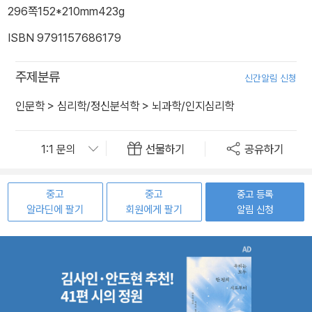
296쪽
152*210mm
423g
ISBN 9791157686179
주제분류
신간알림 신청
인문학
>
심리학/정신분석학
>
뇌과학/인지심리학
선물하기
공유하기
중고
중고
중고 등록
알라딘에 팔기
회원에게 팔기
알림 신청