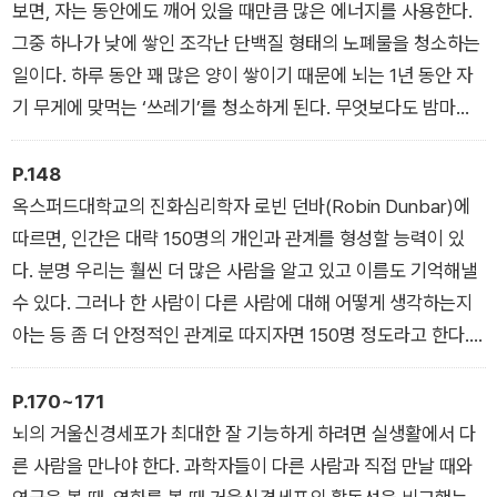
보면, 자는 동안에도 깨어 있을 때만큼 많은 에너지를 사용한다.
로 디지털 디톡스를 해야 할지를 이해하기 쉽게 설명해준다는 점
그중 하나가 낮에 쌓인 조각난 단백질 형태의 노폐물을 청소하는
에서 뇌 과학 건강서라 할 수 있는 이 책은 현재 스웨덴에서만 8
일이다. 하루 동안 꽤 많은 양이 쌓이기 때문에 뇌는 1년 동안 자
만 부가량 판매되었고 12개국에 판권이 팔렸으며 국민 건강에 이
기 무게에 맞먹는 ‘쓰레기’를 청소하게 된다. 무엇보다도 밤마다
바지한 개인이나 단체에 주는 상인 2019 헬스 어워드를 비롯하
청소하는 습관은 뇌가 제대로 기능하는 데 매우 중요하다.
여 6개가 넘는 각종 상을 수상했다. 작가 안데르스 한센은 이 인
P.148
기에 힙입어 공중파 TV인 SVT에서 <당신의 뇌(Dinhjärna)>라
옥스퍼드대학교의 진화심리학자 로빈 던바(Robin Dunbar)에
는 프로그램을 진행한 바 있는데 스티븐 핑커, 로버트 새폴스키,
따르면, 인간은 대략 150명의 개인과 관계를 형성할 능력이 있
수전 그린필드, 리처드 도킨스 등 세계적인 석학들을 게스트로 초
다. 분명 우리는 훨씬 더 많은 사람을 알고 있고 이름도 기억해낼
대해서 큰 화제를 불러일으켰다.
수 있다. 그러나 한 사람이 다른 사람에 대해 어떻게 생각하는지
아는 등 좀 더 안정적인 관계로 따지자면 150명 정도라고 한다.
이 숫자를 ‘던바의 숫자(Dunbar’s number)’라고 부른다.
P.170~171
뇌의 거울신경세포가 최대한 잘 기능하게 하려면 실생활에서 다
른 사람을 만나야 한다. 과학자들이 다른 사람과 직접 만날 때와