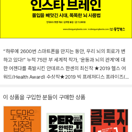
“하루에 2600번 스마트폰을 만지는 동안, 우리 뇌의 회로가 변
하고 있다!” 누적 75만 부 세계적 작가, ‘운동과 뇌의 관계’에 대
한 어젠다를 촉발시킨 안데르스 한센의 최신작 ★2019 헬스 어
워드(Health Award) 수상작★2019 빅 프레저디스 프라이즈(P
rejudice Prize) 수상작 ★2019 리드먼 어워드 수상작 ★2019
<톱핼사>가 뽑은 톱 헬스 어워드 수상작 ★2019 골든 하트 명
이 상품을 구입한 분들이 구매한 상품
예상(The Golden Heart’s Honorary Award) 수상작 ★2019
라디오 프로그램
청취 1위 상 심리 실험 1 8~11세 아동 4,000여
명을 대상으로 기억력, 집중력, 언어 능력을 조사한 결과, 하루에
디지털 기기 사용 시간이 2시간 미만인 아동들이 가장 우수한 성