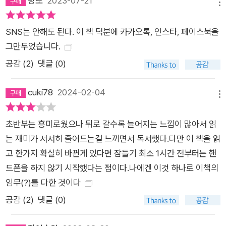
망토
2023-07-21
메뉴
두엽의 발달에 큰 영향을 끼친다. 사람을 직접 만나서 부대끼지
않으면 공감 능력과 지적 능력 또한 발달시킬 수 없다는 뜻이다.
SNS는 안해도 된다. 이 책 덕분에 카카오톡, 인스타, 페이스북을
작가는 이렇게 우리가 이미 알고 있는 것 같은 이야기를 뇌 과학
그만두었습니다.
이론으로 설명하며 우리를 설득시키고, 집중하게 만든다. 그가 제
공감 (
2
)
댓글 (0)
시하는 ‘디지털 시대의 안전 수칙’을 따라 실천해본다면 더 똑똑
해지는 자신을 발견할 수 있을 것이다. 특히나 IT 강국으로 전 국
cuki78
2024-02-04
메뉴
민이 스마트폰을 사용하는 우리나라 독자들에게 이 책은 매우 시
사성이 높다.
초반부는 흥미로웠으나 뒤로 갈수록 늘어지는 느낌이 많아서 읽
는 재미가 서서히 줄어드는걸 느끼면서 독서했다.다만 이 책을 읽
고 한가지 확실히 바뀐게 있다면 잠들기 최소 1시간 전부터는 핸
드폰을 하지 않기 시작했다는 점이다.나에겐 이것 하나로 이책의
임무(?)를 다한 것이다
공감 (
2
)
댓글 (0)