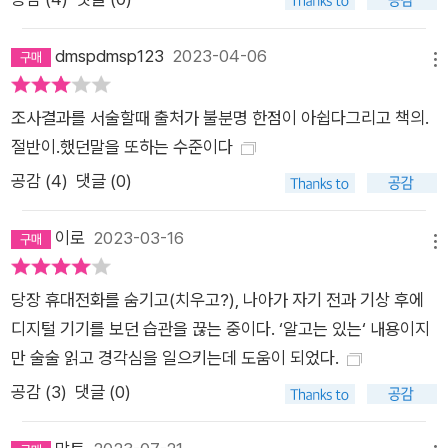
책에 집중한다. 그는 인간이 행복을 느끼기 위해서는 잠을 잘 자
야 하고, 적당하게 몸을 움직여야 하며, 타인과 유대관계를 통해
dmspdmsp123
2023-04-06
친밀감을 느껴야 한다는 세 가지 조건이 필요하다고 강조하며 어
메뉴
떻게 하면 이를 실천할 수 있는지에 대해 조언한다. 어찌 보면 너
조사결과를 서술할때 출처가 불분명 한점이 아쉽다그리고 책의.
무나 당연한 이야기라 생각할지 모르지만, 이 세 가지 조건이 왜
절반이.했던말을 또하는 수준이다
우리 뇌에 이다지도 중요한지를 설명하는 부분에서는 평소 우리
공감 (
4
)
댓글 (0)
가 알던 통념과는 사뭇 다른 이야기가 등장해서 주위를 환기한다.
이를테면 우리가 잠을 자야 하는 이유는 에너지를 충전하기 위해
이로
2023-03-16
서가 아니다. 잠자는 동안 우리 뇌가 하루 동안 쌓인 단백질 노폐
메뉴
물을 제거하는 작업을 하기 때문이다. 또 책상에 앉아서 책을 보
는 것보다 밖에 나가서 몸을 움직이는 것이 집중력과 기억력에 훨
당장 휴대전화를 숨기고(치우고?), 나아가 자기 전과 기상 후에
씬 더 큰 도움을 준다는 이야기도 새롭다. 공부하는 것보다 운동
디지털 기기를 보던 습관을 끊는 중이다. ‘알고는 있는‘ 내용이지
하는 것이 우리 뇌를 더 똑똑하게 만든다는 것이다. SNS에서 만
만 술술 읽고 경각심을 일으키는데 도움이 되었다.
난 인간관계가 실제로 만나는 인간관계를 대체할 수 없는 이유는
공감 (
3
)
댓글 (0)
뇌의 거울신경세포 때문이다. 이 세포는 사람을 직접 대면했을 때
가장 활발하게 발달하는데, 공감 능력과 지적 능력을 주관하는 전