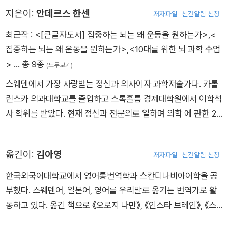
지은이:
안데르스 한센
저자파일
신간알림 신청
최근작 :
<[큰글자도서] 집중하는 뇌는 왜 운동을 원하는가>
,
<
집중하는 뇌는 왜 운동을 원하는가>
,
<10대를 위한 뇌 과학 수업
>
… 총 9종
(모두보기)
스웨덴에서 가장 사랑받는 정신과 의사이자 과학저술가다. 카롤
린스카 의과대학교를 졸업하고 스톡홀름 경제대학원에서 이학석
사 학위를 받았다. 현재 정신과 전문의로 일하며 의학 에 관한 2,
000편이 넘는 글을 발표했고 과학 지식을 일반인들에게 전하려
라디오, TV 프로그램, 팟캐스트 등에서 활발히 활동하고 있다. 2
옮긴이:
김아영
저자파일
신간알림 신청
017년에는 ‘두뇌는 왜 운동을 위해 만들어졌는가’라는 주제로 T
EDx Talks에서 강연했다. 2019년에는 공중파TV <당신의 뇌>
한국외국어대학교에서 영어통번역학과 스칸디나비아어학을 공
라는 프로그램을 진행했고 스티븐 핑커, 로버트 새폴스키, 리처드
부했다. 스웨덴어, 일본어, 영어를 우리말로 옮기는 번역가로 활
도킨스, 수전 그린필드 등 세계적 석학들을 초대해 화제가 됐다.
동하고 있다. 옮긴 책으로 《오로지 나만》, 《인스타 브레인》, 《스
2017년에는 ADHD의 긍정적 특성을 발견하는 《ADHD의 장점
마트폰이 뭐 어때서요?》, 《K·N의 비극》 들이 있다.