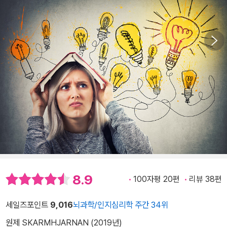
8.9
100자평 20편
리뷰 38편
세일즈포인트
9,016
뇌과학/인지심리학 주간 34위
원제 SKARMHJARNAN (2019년)