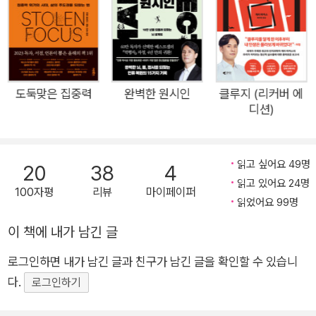
적을 거두었다. 또 휴대전화 외에도 영향을 미친 요인이 한 가지
더 있었는데, 밤에 9~11시간 잔 아이들의 성적이 더 좋았을 뿐만
아니라 신체적으로도 활발했다. _본문 207쪽 중에서 심리 실험
2 20대 약 4,000명을 대상으로 휴대전화 사용 습관을 조사한 이
후 1년 동안 이들을 추적 관찰했다. 이 실험 결과에 따르면 휴대전
도둑맞은 집중력
완벽한 원시인
클루지 (리커버 에
디션)
화를 특히 더 빈번하게 사용할수록 스트레스가 높고 우울증 증상
을 보였다. 미국심리학회에서도 3,500여 명을 대상으로 설문 조
사를 실시했는데 유사한 결과가 나왔다. 이 결과는 ‘미국의 스트
읽고 싶어요 49명
20
38
4
레스(Stress in America)’라는 이름으로 발표되었고 자주 휴대
읽고 있어요 24명
100자평
리뷰
마이페이퍼
전화를 본 사람들이 더 많은 스트레스를 받는다는 사실을 보여주
읽었어요 99명
었다. _본문 126~127쪽 중에서 심리 실험 3 불안 민감도가 높은
이 책에 내가 남긴 글
대학생 그룹을 둘로 나누어, 한 그룹은 고강도 운동(20분 동안 달
리기)을 시키고, 다른 그룹은 저강도 운동(20분 동안 산책)을 시
로그인하면 내가 남긴 글과 친구가 남긴 글을 확인할 수 있습니
켰다. 2주 동안 일주일에 세 번, 총 6회의 운동 이후 이들의 불안
다.
로그인하기
민감도는 어떻게 달라졌을까? 결과는 놀라웠다. 두 그룹 모두 불