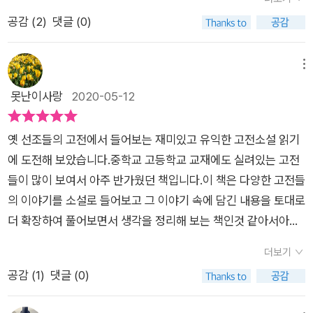
의 학생들이 입시를 거치면서 공부가 억압이 되어 많은 극소수의
공감 (
2
)
댓글 (0)
학생을 제외하곤 다수의 학생들이 무기력하게 학창시절을 보낸
다. [허생전]을 시작으로 공부란 무엇인지 공부가 수단인지 목적
인지 생각해 볼 수 있는 질문들과 생각을 던진다. 한국의 대학입
메뉴
시가 배움을 전도시키며 많은 해악을 낳고 있는 현실에서 공부의
못난이사랑
2020-05-12
본래적 의미를 되새기며 공부가 그 자체로 목적인 허생의 공부와
입시나, 직업수단으로서의 공부와 비교하면서 각자 공부란 무엇
옛 선조들의 고전에서 들어보는 재미있고 유익한 고전소설 읽기
인지 질문을 던진다. 물론 허생전을 통해 조선시대 허약한 양반계
에 도전해 보았습니다.중학교 고등학교 교재에도 실려있는 고전
층의 무능과 조서시대의 경제상황에 대한 비판적 요소도 함께 다
들이 많이 보여서 아주 반가웠던 책입니다.이 책은 다양한 고전들
룬다. 박지원의 [허생전]과 [양반전]을 나란히 비교하여 읽으면
의 이야기를 소설로 들어보고 그 이야기 속에 담긴 내용을 토대로
서 주제에 대해 좀 더 깊은 사고확장을 이끈다.담장을 넘은 사랑
더 확장하여 풀어보면서 생각을 정리해 보는 책인것 같아서아이
이야기인 김시습의 [이생규장전]과 비슷한 형식의 소설 [심생전]
들과 함께 읽어보면 더욱 좋을것 같습니다. 박지원의 허생전을 읽
을 비교해 읽으면서 담장의 의미를 물리적, 기호적으로 해석하는
더보기
어보면서 가난한 살림에 아내가 고달픈 삶을 살고 있어도오로지
방식도 매우 신선하며 독자 자신을 억압하는 경계인 담장은 무엇
공감 (
1
)
댓글 (0)
독서에만 매진하는 허생이라는 인물을 통해 과연 공부라는 것이
인지 비추어볼 수 있다.한자의 뜻풀이이와 견주어 읽기구전되어
무엇인지 또 아무리 힘든 상황에서도 자신이 계획한 10년 독서
내려오는 설화, 신화, 민담을 한문소설이나 한글소설, 판소리로