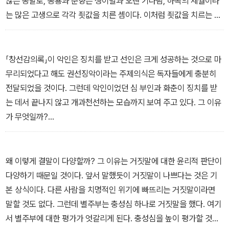
않은 종말로, 몽룡과 춘향은 생이별과 오랜 기다림, 하옥의 세월이라
까?
는 많은 고생으로 각각 죗값을 치른 셈이다. 이처럼 죗값을 치르는 데
우리는 과연 어떤가? 청소년기에는 입시 경쟁, 청년기에는 취업 경
이용될 정도로 사랑이라는 감각은 치명적인 것이다.
쟁, 장년기나 노년기에는 퇴출의 공포에 맞서는 생존 경쟁이 우리 시
운영과 김 진사와 달리 춘향과 몽룡은 죗값을 치른 후에 이생에서 오
대의 삶을 견인한다. 우리는 그 경쟁을 즐기기도 하지만 대부분은 거
래도록 복락을 누리는 것으로 이야기는 마무리된다. 낭만적 결말이
「창선감의록」이 악인은 징치를 받고 선인은 크게 성공하는 것으로 마
기에 압도당한다. 이러한 경쟁의 연속선상에서 혹 우리는 보호받아야
다. 그러나 정말 그러했을까? 춘향은 양반 출신이 아니라 천민에 해
무리되었다고 해도 권선징악이라는 주제의식은 독자들에게 충분히
하는 시기를 최대한으로 늘리고자 하지는 않는지? 꾸준히 아버지로
당되는 기생의 딸이었다. 그런 춘향을 양반 사대부가에서 순순히 받
전달되었을 것이다. 그런데 악인이었던 심 부인과 화춘이 징치를 받
부터 물려받으려고만 하는 것은 아닌지?
아들였을 리 있겠는가? 춘향이 이씨 가문의 며느리로 들어갔다 하더
는 데서 끝나지 않고 개과천선하는 모습까지 보여 주고 있다. 그 이유
- <1-3 부모를 왜 떠나는가>
라도 그 과정이 순순했을 리 없다. 오히려 한양으로 올라간 두 사람에
가 무엇일까?
게 다가올 시련이야말로 또 다른 형벌일지 모른다.
바로 화진의 착한 성품을 더욱 강조하기 위한 장치라고 볼 수 있다. 즉
남녀가 만나 사랑을 시작할 때는 누구나 자신들의 인연이 운명적 만
그들이 미워하고 모함했던 인간 화진이 그들을 대신하여 죗값을 치르
남이라고 믿는다. 여기에 지고지순한 사랑에 대한 다짐도 동반된다.
려고 하는 데에서 독자가 감화를 받게 함으로써, 악인을 개과천선으
왜 이렇게 결말이 다양할까? 그 이유는 거짓말에 대한 윤리적 판단이
다만 어느 순간에 이르러 지고지순한 사랑이 그렇지 않은 사랑을 포
로 이끄는 착한 성품의 위력을 보여 주고 싶었던 것이다. 이것이 바로
다양하기 때문일 것이다. 앞서 말했듯이 거짓말이 나쁘다는 것은 기
장하는 수사로 타락하는 사태도 누구나 겪을 수 있는 것이 인간사이
이른바 ‘선한 영향력’이다. 이로써 작가의 의도는 어느 정도 성공을 거
본 상식이다. 다른 사람을 치명적인 위기에 빠뜨리는 거짓말이라면
다. 화려했던 수성궁이 담장만 남은 채로 재로 바뀌듯이.
두었다고 하겠다.
말할 것도 없다. 그런데 별주부는 충성심 하나로 거짓말을 했다. 여기
- <2-1 사랑과 이별, 그 영원한 주제>
그런데 삐딱한 시선으로 화진을 바라보기로 하자. 과연 화진의 착한
서 별주부에 대한 평가가 엇갈리게 된다. 충성심을 높이 평가할 것인