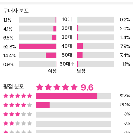
들이 천편일률적인 해석으로 암기해 왔던 작품들 각각의 개성을
구매자 분포
파악하고, 나와 세상에 대한 통찰을 발견하도록 이끄는 류수열 교
10대
0.2%
1.1%
수의 남다른 독법이 담겨 있다. 또한 어려운 옛말이나 한자어, 중
20대
2.0%
4.1%
요 개념들은 풀이 박스를 넣어 설명을 보충하고 1컷 만화 같은 그
30대
1.4%
6.5%
림을 삽입하여 고전 문학에 대한 부담을 덜고 흥미를 높였다. 각
40대
7.9%
52.8%
편의 끝에는 ‘작품 더 살펴보기’ 코너가 있어 독서를 마지막까지
50대
7.4%
14.4%
꼼꼼하게 정리할 수 있고, ‘더 생각해 보기’ 질문에 스스로 대답해
60대
1.1%
0.9%
보면서 사고를 확장할 수 있다. 총 4장으로 구성된 이 책은 1장
여성
남성
‘주체적인 삶의 시작’에서 「허생전」을 통해 우리가 왜 학교에 가
서 공부하는지를 묻고, 「이생규장전」 속 연인이 담장을 뛰어넘고
9.6
평점 분포
「주몽․유리 설화」의 영웅들이 아버지를 떠나는 이야기를 읽으며
81.8%
사회적 통념이나 권위에 도전해 성장하는 개인의 모습을 생각해
18.2%
본다. 2장 ‘인간 본성의 모습들’에서는 「운영전」, 「흥부전」, 「창선
0%
감의록」 등을 통해 인간의 사랑과 욕망, 선과 악을 대하는 태도에
0%
대해 생각해 본다. 3장 ‘침묵하는 진실, 숨어 있는 지혜’에서는
0%