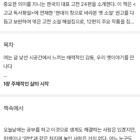
중요한 의미를 지니는 한국의 대표 고전 24편을 소개한다. 이 책은 <
고교 독서평설>에 연재한 ‘현대의 창으로 바라본 옛 소설’ 원고를 다
듬고 보완하여 엮은 고전 소설 해설집으로, 12편의 주요 작품을 집중
적으로 살펴본 후 비슷한 내용이나 주제를 가진 다른 작품을 비교 분
석함으로써 해설의 깊이와 폭을 더했다.
목차
이 책에는 그동안 청소년들이 천편일률적인 해석으로 암기해 왔던 작
여는 글 낯선 시공간에서 느끼는 매력적인 감동, 우리 옛이야기를 만
품들 각각의 개성을 파악하고, 나와 세상에 대한 통찰을 발견하도록
나다
이끄는 류수열 교수의 남다른 독법이 담겨 있다. 또한 어려운 옛말이
나 한자어, 중요 개념들은 풀이 박스를 넣어 설명을 보충하고 1컷 만
1장 주체적인 삶의 시작
화 같은 그림을 삽입하여 고전 문학에 대한 부담을 덜고 흥미를 높였
1 공부는 왜 하는가 박지원의 「허생전」
다.
책속에서
각 편의 끝에는 ‘작품 더 살펴보기’ 코너가 있어 독서를 마지막까지 꼼
꼼하게 정리할 수 있고, ‘더 생각해 보기’ 질문에 스스로 대답해 보면
오늘날에는 공부를 하고 이것으로 생계도 해결하는 사람은 있겠지만,
서 사고를 확장할 수 있다. 류수열 교수는 청소년들이 이 책을 통해
허생이나 ‘양반’과 같은 처지에 놓인 사람은 거의 없다. 어느 누구도