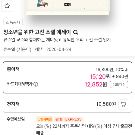
소득공제
청소년을 위한 고전 소설 에세이
류수열 교수와 함께하는 재미있고 유익한 우리 고전 소설 읽기
류수열
(지은이)
해냄
2020-04-24
종이책
16,800
원,
10%
15,120
원
+ 840원
12,852
원
카드최대혜택가
더보기
전자책
10,580
원
수령예상일
양탄자배송
썬데이 EXPRESS
오늘(일) 22시까지 주문하면 내일(월) 아침 7시
출근전
배송