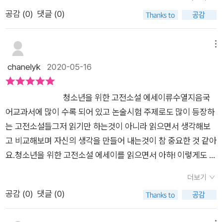
는 기대감도 컸어요.​<청소년을 위한 고전 소설 에세이>는 한국
한 만족스럽다. 각각 주제별 다루고 있는 작품에서 한 가지 주요
공감 (
0
)
댓글 (0)
을 대표하는 고전소설을 통해 현실에 마주되는 문제들에 대한 해
생각거리를 끄집어내어 서두에 제시하면서 시작한다. 이러한 구
답과 미래의 대한 설계를 도와줄수있도록 쓰여진 고전소설 해설
성은 그것을 염두에 두고 본문을 읽어 내려가도록 이끈다. 본문에
집입니다​1장 주체적인 삶의 시작에서는 허생전, 이생규자전, 주
메뉴
서는 요약된 줄거리도 담고 있으며 필요한 부분은 부분 발췌해서
몽설화와 유리설화2장 인간 본성의 모습들에서는 운영전, 창선
chanelyk
2020-05-16
실어 놓기도 해서 작품 이해에 좀 더 도움을 준다. 무엇보다 작품
감의록, 흥부전3장 침묵하는 진실, 숨어있는 지혜에서는 토끼전,
마다 ‘견주어 읽기’라는 꼭지를 통해 또 다른 고전 작품을 만날 수
장화홍련전, 화왕계4장 국민으로 산다는 것에서는 황새결송, 적
있다는 것과, 그 고전 작품과 앞서 다룬 작품을 비교하여 읽을 수
​청소년을 위한 고전소설 에세이류수열지음​​국
벽가, 홍길동전 총 4장으로 나뉘고 12작품을 만나볼수있어요.국
있도록 생각을 이끌어 주는 점에서 정말 좋다. 이렇게 다룬 두 작
어교과서에 많이 수록 되어 있고 논술시험 주제로도 많이 등장하
어.문학 교과서에 수록된 작품이기도 하니 청소년들에게는 필독
품을, ‘생각해 보기’ 꼭지에서는 비교 분석할 수 있도록 문제를 제
는 고전소설들그저 읽기만 하는것이 아니라 읽으면서 생각해보
서라고 말할수도 있겠어요!​ 많은 고전 소설중에서 <흥부전>에
시하고 있다. 이 꼭지는 다양한 관점에서 생각해볼 수 있는 ‘생각
고 비교해보며 자신의 생각을 만들어 내는것이 참 중요한 것 같아
대해 소개드릴까합니다,흥부전은 놀부,흥부가 물질을 소유하기
거리’를 담고 있는데 그야말로 아이들과 토론하기에 참 좋은 문제
요.청소년을 위한 고전소설 에세이를 읽으면서 아하! 이렇게도 생
위해 욕망을 추구하는 과정을 담은 이야기라 할수있어요.저자께
들이 제시되어 있다. 이 ‘생각해 보기’ 꼭지를 잘 활용한다면 아이
각을 할 수 있겠구나~ 하는 생각을 많이 했었어요.​그저 책을 읽
서는 욕망을 추구하는 방법에 초점을 맞춰 흥부전을 소개해주고
더보기
들에게 고전문학의 재미와 흥미를 안겨주는 것은 물론이고, 옛날
으면서 지냈다면 청소년을 위한 고전소설 에세이을 읽어보면서
있습니다.흥부는 가난을 벗어나기위해 몸부림치는 인물이고 그
공감 (
0
)
댓글 (0)
이야기를 통해 현재를 살아가는 우리들의 삶을 조명해보는 시간
이야기의 주제를 생각해보면서 비교를 해보면서 읽어보는 방법
가난이 모두 흥부탓만을 할수없다는 관점이 신선했어요. 지금 사
을 가짐으로써 비판적인 시각을 갖출 수 있게 해줄 듯하다. 추천
을 배움녀 좋을것 같아요.​ 누구나 읽어보고 알고 있는 주몽설화,
회에도 그렇죠. 죽을듯이 열심히 산다고해서 부자가 되는 사회가