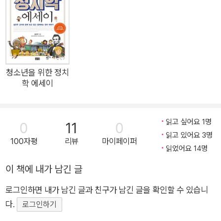
극, 드라마 등으로 각색되어 끊임없이 재탄생하고 있다. ‘고전’이
라 불리는 옛이야기들은 왜 세월이 지나도 그 생명력을 잃지 않는
것일까. 한양대학교 국어교육과 류수열 교수는 “아무런 억압도
없이 우리의 상상력을 강하게 자극하고, 그 어떤 강제도 없이 우
리가 살고 있는 현재의 삶을 성찰하고 미래의 삶을 그려 보도록
이끌기” 때문에 고전을 읽는다고 말한다. 훌륭한 옛이야기는 시
청소년을 위한 정치
학 에세이
간을 뛰어넘어 현재의 우리에게 말을 걸고, 현실을 다시 보게 함
으로써 지금 마주한 문제에 대한 해답과 삶의 지혜를 전해 준다는
것이다. 류수열 교수가 이러한 중요한 의미를 지니는 한국의 대표
읽고 싶어요 1명
0
11
0
고전 24편을 소개한 『청소년을 위한 고전 소설 에세이』를 출간
읽고 있어요 3명
100자평
리뷰
마이페이퍼
했다. 이 책은 ≪고교 독서평설≫에 연재한 ‘현대의 창으로 바라
읽었어요 14명
본 옛 소설’ 원고를 다듬고 보완하여 엮은 고전 소설 해설집으로,
이 책에 내가 남긴 글
12편의 주요 작품을 집중적으로 살펴본 후 비슷한 내용이나 주제
를 가진 다른 작품을 비교 분석함으로써 해설의 깊이와 폭을 더했
로그인하면 내가 남긴 글과 친구가 남긴 글을 확인할 수 있습니
다. 대한민국 청소년들의 교양과 사고력을 높이는 ‘해냄 청소년
다.
로그인하기
에세이 시리즈’의 열다섯 번째 책이다. 이 책에는 그동안 청소년