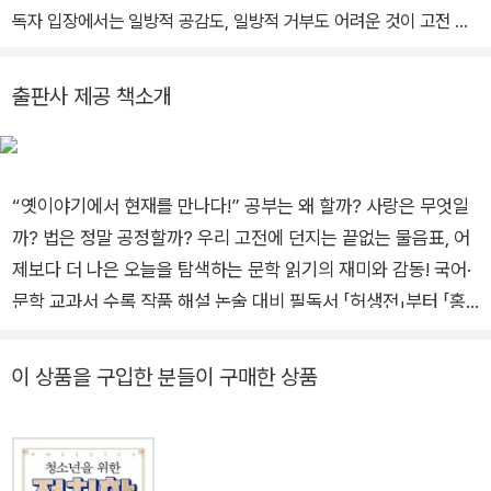
위해 <홍길동전>을 풀어 쓴 『춤추는 소매 바람을 따라 휘날리니』(2
독자 입장에서는 일방적 공감도, 일방적 거부도 어려운 것이 고전 소
012), <흥부전>을 풀어 쓴 『박을 타네 박을 타 흥부가 박을 타네』(2
설이다. 그래서 고전 소설을 읽을 때에는 이 거리 때문에 긴장이 형성
013), 청소년들이 고전문학을 쉽게 이해할 수 있도록 엮은 『꽃 보고
된다. 과거와 현재의 대화적 긴장이 있고, 나와 그들을 둘러싼 삶의 문
출판사 제공 책소개
우는 까닭』(2007)과 『시를 품고 옛 노래를 부르다』(2012), 그리고
법 사이의 긴장이 있다. 낯익은 것과 낯선 것 사이의 긴장, 있는 그대
『청소년을 위한 고전소설 에세이』(2020) 등이 있다.
로의 현실과 있어야 할 이상 사이의 긴장, 있는 그대로의 역사와 있어
야 할 초현실적인 상상 사이의 긴장도 있다. 이러한 긴장이야말로 고
전 소설이 가진 강력한 매력이며, 이 매력으로부터 고전 소설을 읽어
“옛이야기에서 현재를 만나다!” 공부는 왜 할까? 사랑은 무엇일
야 하는 이유가 나온다. 그것은 아무런 억압도 없이 우리의 상상력을
까? 법은 정말 공정할까? 우리 고전에 던지는 끝없는 물음표, 어
강하게 자극하고, 그 어떤 강제도 없이 우리가 살고 있는 현재의 삶을
제보다 더 나은 오늘을 탐색하는 문학 읽기의 재미와 감동! 국어·
성찰하고 미래의 삶을 그려 보도록 이끈다. 그러면서도 몽상에 빠지
문학 교과서 수록 작품 해설 논술 대비 필독서 「허생전」부터 「홍
거나 허상에 미혹되지 않도록 통제를 해 주는 것이다.
길동전」까지 한국의 대표 고전 소설 속에서 개인의 삶, 인간의 본
성, 사회와 국가에 대한 문제를 마주하다! 홍길동, 콩쥐, 흥부 같
이 상품을 구입한 분들이 구매한 상품
은 이름은 한국인이라면 거의 모르는 사람이 없을 정도로 친숙하
다. 또한 드라마 <쾌걸춘향>, 영화 <장화, 홍련>, 창작발레 <심
청> 등 우리의 옛이야기들은 지금 이 순간에도 만화, 영화와 연