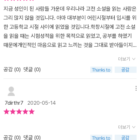
초고학년부터 읽어도 좋은 책인것같습니다.​​
라 낯설게 느껴지지는 않았지만, 고전 소설이라 어려운 옛말이나
어봐야겠어요.​​
지금 성인이 된 사람들 가운데 우리나라 고전 소설을 읽는 사람은
한자어가 간혹 나옵니다.하지만, 어려운 옛말이나 한자어에 대한
그리 많지 않을 것입니다. 아마 대부분이 어린시절부터 입시를 위
풀이가 중간중간 나와 있어 사전을 따로 찾아 봐야 하는 수고는
한 고등학교 시절 사이에 읽었을 것입니다.학창시절에 고전 소설
덜어주네요.만화처럼 흥미를 끌어들이는 요소도 있어 책장이 술
을 읽을 때는 시험성적을 위한 목적으로 읽었고, 공부를 하였기
술 잘 넘어 가는 편입니다.다만, 각 작품의 기본 줄거리를 알고 있
때문에개인적인 마음으로 읽고 느끼는 것을 그대로 받아들이지
다면 책을 더 재미있게 읽을 수 있겠지요.원작의 내용을 다 알고
않았던 것 같습니다. 이 책에 실린 고전을 이제는성인으로서 마음
있다 하더라도, 이 책을 통해서조금은 다른 시각으로 작품을 조금
더보기
편하게 읽어보고 싶고, 자극적이고 재미있는 콘텐츠에 익숙한 아
더 깊이 있게 이해할 수 있게 된 것 같아요.처음에는 잘 몰랐던 고
공감 (
0
)
댓글 (0)
이에게는 공부가 아닌 순수한마음의 양식이 되는 독서로 먼저 읽
전 소설의 또 다른 매력도 발견 할 수 있을 거예요.아이가 이 책을
어보라고 권하고 싶습니다. 이 후 이 책에 실린 내용을 통해 자신
통해서 고전 소설을 더 가까이 하게 되고,고전 소설을 이해하고
이느낀 것과 고전이 전하는 메시지의 차이를 스스로 생각해 보는
메뉴
평가할 수 있는 사고력을 키울 수 있기를 기대해 봅니다.
시간을 가진다면 좋을 듯 합니다. 책 속 내용의 근간은 2015년에
7dirthr7
2020-05-14
월간 ‘독서평설’에 1년간 실린 글을 바탕으로 하고 있습니다. 책에
는 총 4장으로 구분하여 주체적인 삶, 인간 본성, 진실 및 지혜,
국민의 관점에 대하여 각각 3개씩의 고전을 소개하고 있습니다.
더보기
과거 교과서나 시험에서 정해진일률적인 평가 대신에 각 소설을
공감 (
0
)
댓글 (0)