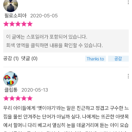
계획을 마무리 해야 하는것인지에 대해 생각해 보게 되었습니다.
메뉴
재장착되어 현대에 잘 사용하지 않는 한자나 사자성어들이 많은
읽는 독자의 눈높이에 따라 또 받아들이는 마음에 따라 이 고전은
필로소피아
2020-05-05
데 그런 한자 뜻풀이로 맥락을 이해할 수 있게 도우며 12편의 소
다양한 생각들을 각자 다르게 할수도 있을것 같습니다. 책을 읽고
설과 비슷한 주제의 소설을 배치하여 나란히 견주어 읽으면서 비
나서 각자의 생각들을 토론해 보는 것도 좋을것 같습니다.양반전
슷하지만 다른 점들을 살펴보며 인간 본성인 선함, 욕망, 거짓말
이 글에는 스포일러가 포함되어 있습니다.
을 읽어보면서 신분에 대한 상승을 꿈꾸고 있었던 당시 서민들의
과진실, 지혜, 사랑과 이별, 국가와 국민의 역할처럼 현대인들도
회색 영역을 클릭하면 내용을 확인할 수 있습니다.
삶을 확실하게 다 알지는 못하겠지만 어느정도 생각해 보기도 했
결코 피해갈 수 없는 공통된 주제들과 만나면서 고전소설을 새롭
었습니다.돈이 많아서 양반을 돈을 주고 산다고 하더라도 평소 자
공감 (
1
)
댓글 (0)
게 읽게 된다.감상고전의 건조한 줄거리와 부분만을 가져오기 때
신의 삶이 양반이 아니었기에하루아침에 변화한다는 것은 그리
문에 전문을 읽지 않은 독자들에겐 깊이 읽기의 한계를 가져올 수
쉽지 않다는 것을 재미있게 읽어볼수 있었습니다.주몽설화는 이
있다. 제법 두꺼워도 전문을 실었다면 더욱 좋았을 듯하다 고전의
메뉴
미 많이 알고 있던 내용이었지만 더 새롭고 재미있게 읽어보며 부
풍부한 이야기를 직접 읽어보지 않고 전문적인 연구가의 해석만
모님에 대한 생각을 더 단단하게 할수도 있었던 시간이었습니다.
클립통
2020-05-13
을 읽는다는 것은 고전소설의 맛을 충분히 알 수 없다그러나 이
자본주의 사회에서 현대인이 가진 욕망이라는 화살에 대해 알아
책의 목적은 청소년의 논술 대비형이라 해설과 생각해 보기에 제
볼수 있었던 흥부전을 읽어보면서 흥부의 대박과 놀부의 쪽박에
우리 아이들에게 ‘옛이야기’라는 말은 친근하고 정겹고 구수한 느
시된 질문에 대한 글쓰기 훈련들을 해 볼 수 있다. 고전소설의 시
대해 재미있게 읽고 또 아이들과 이야기를 나누어 보는 시간도 가
낌을 물씬 안겨주는 단어가 아닐까 싶다. 나에게는 뜨끈한 아랫목
대적 배경 및 인문학적인 소양들을 풍부하게 접할 수 있다.입시를
졌습니다. 이 책은 이렇게 다양한 고전 소설을 읽어보고 자신의
에서 할머니 다리 베고서 열심히 눈을 데굴거리며 듣는 아이 모습
떠나 이 책에서 다루는 주제들은 현대를 살아가는 독자들이라면
생각을 정리해 볼수 있어서 아주 유익한것 같습니다. 혼자 읽기