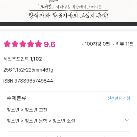
9.6
100자평 0편
리뷰 11편
세일즈포인트
1,102
256쪽
152*225mm
461g
ISBN 9788965749844
주제분류
신간알림 신청
청소년
>
청소년 고전
청소년
>
청소년 문학
>
청소년 소설