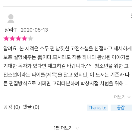
특징이나 의미를 이 시대에 맞게 해석해 보는 재미도 있을 것입니
다.각 고전에 대한 설명은 해당 내용을 무엇을 중심으로 펼쳐지는
메뉴
지에 대한 설명부터 시작됩니다. 여기에 대한 의미나 내용에 대해
알라T
2020-05-13
여러가지 생각을 정리해 본 뒤에 책을 읽어 보기를 권하고 있습니
다. 이어서, 각 고전에 대한 본문 내용과 함께 저자의 작품 설명이
담겨있습니다. 또한, 고전 이야기를 통해 생각해 볼 수 있는내용
알려요. 본 서적은 스무 편 남짓한 고전소설을 친절하고 세세하게
이나 고전이 나온 시대적인 내용도 함께 설명하고 있습니다. 이를
보충 설명해주는 書이다.혹시라도 작품 하나의 완성된 이야기를
통해 단순한 재미로 읽는 이야기가아니라, 그 시대를 이해하고 이
기대한 독자가 있다면 재고하길 바랍니다.^^ 청소년을 위한 고
야기 속의 메시지도 찾아보는 재미가 있었습니다. 각 고전의 끝에
전소설이라는 타이틀(제목)을 달고 있지만, 이 도서는 기존과 다
는 비슷하지만 다른 고전을 견주어 읽기 코너를 통해 소개하고 있
른 편집방식으로 어쩌면 고리타분하며 학창시절 시험을 위해 한
기 때문에 또 다른 관점이나 메시지가담긴 이야기를 통해 다른 느
두 번쯤 읽어본 게 전부라 싫증 나게 여겨지는 우리의 대표적인
더보기
낌을 만날 수 있는 기회를 제공하고 있습니다. 이 코너의 고전을
고전을 조금은 다른 표정을 갖고 신선한 마음으로 색다르게 읽을
공감 (
0
)
댓글 (0)
합하면, 이 책을 통해 만나게 되는 이야기는 총 24개가 됩니다.
수 있도록 해준다. 무엇보다 최대한 재미있게.그리고 오래된 이야
각 고전 이야기의 마지만 페이지에는 두 개의 작품에 대한 간단한
기에서 진정으로 오늘날 우리 모습과 비교하며 곰곰이 뒤돌아볼
소개가 있으므로, 여유가 되신다면 이 고전에도 도전해 보는 것도
수 있도록 소중한 기회를 제공하고 있다. 책의 구성을 간략하게
1편 더보기