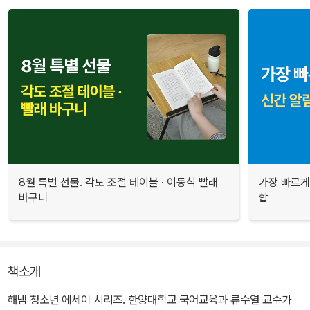
8월 특별 선물. 각도 조절 테이블 · 이동식 빨래
가장 빠르게
바구니
합
책소개
해냄 청소년 에세이 시리즈. 한양대학교 국어교육과 류수열 교수가