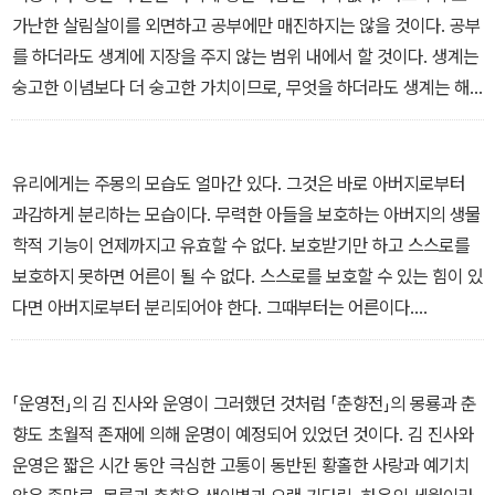
“소설을 읽는 눈과 인간을 보는 눈, 세상을 살피는 눈이 한층 밝아”지
가난한 살림살이를 외면하고 공부에만 매진하지는 않을 것이다. 공부
기를 바란다고 하며 스스로 생각의 근육을 키울 수 있도록 돕는다.
를 하더라도 생계에 지장을 주지 않는 범위 내에서 할 것이다. 생계는
숭고한 이념보다 더 숭고한 가치이므로, 무엇을 하더라도 생계는 해
결해야 한다.
그러나 생계를 위한 수단으로서의 의미와는 별개로 공부는 본질적으
로 자기 충족적인 행위일 때 그 자체로 아름답다. 축구를 한다고 해서
유리에게는 주몽의 모습도 얼마간 있다. 그것은 바로 아버지로부터
모두가 그것을 생계의 수단으로 삼지는 않는다. 오직 그 자체로 만족
과감하게 분리하는 모습이다. 무력한 아들을 보호하는 아버지의 생물
감을 느끼면 그만이다. 공부도 그렇다. 그 무엇으로 생계를 이어 가든
학적 기능이 언제까지고 유효할 수 없다. 보호받기만 하고 스스로를
공부는 계속되어야 한다. 그리고 하나 더, 학교에서 하는 공부는 긴 인
보호하지 못하면 어른이 될 수 없다. 스스로를 보호할 수 있는 힘이 있
생을 두고 지속되어야 할 공부를 떠받치는 지적 근육이라는 점만은
다면 아버지로부터 분리되어야 한다. 그때부터는 어른이다.
기억해 두자. 자격증 취득이나 시험 통과와 같은 특수한 목적을 가진
어른이 된다는 것은 곧 아버지로부터 분리된다는 것이기도 하다. 유
공부가 없지는 않겠지만, 모든 공부는 그 자체로 완결되는 행위이자
리가 스스로를 보호하고 자신의 것을 만들어 내는 능력을 입증하고
또 다른 공부로 나아가는 데 필요한 한 걸음일 따름이다.
아버지로부터 왕위를 물려받았던 것, 유리 또한 자신의 아들 무휼이
「운영전」의 김 진사와 운영이 그러했던 것처럼 「춘향전」의 몽룡과 춘
? <1-1 공부는 왜 하는가> 중에서
가진 그런 능력을 확인하고 왕위를 물려주었던 것, 이 모두가 어른 됨
향도 초월적 존재에 의해 운명이 예정되어 있었던 것이다. 김 진사와
의 승인이라 할 것이다. 유리는 아버지를 찾아갔을 뿐만 아니라, 아버
운영은 짧은 시간 동안 극심한 고통이 동반된 황홀한 사랑과 예기치
지로부터 ‘아버지 떠나기’를 배워 이를 몸소 실천한 것은 아니었을