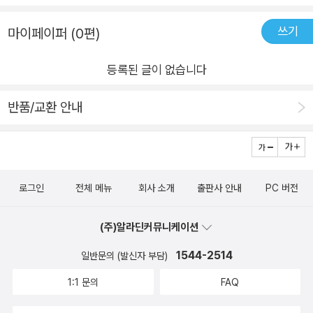
좋을 듯 합니다.이 책에 있는 흥부전만 보아도, 욕심쟁이 놀부가
살펴보면 다음과 같다.<주체적인 삶의 시작><인간 본성의 모습
나쁘다고 배웠던 어린시절에비해, 무능력하고 계획없이 자식을
들><침묵하는 진실, 숨어 있는 지혜><국민으로 산다는 것>이
쓰기
마이페이퍼 (0편)
낳은 흥부보다 놀부가 낳다는 생각을 가진 사람이 늘어난 시대가
라는 4개의 대주제로 6(7) 작품씩 25편의 간략한 소설 일부분과
되었습니다. 물론, 제비의 은혜와 놀부의 과한 욕심으로 결말은
함께 삽화 및 현대적 풀이를 한 주해가 실려있다. 구체적인 작품
등록된 글이 없습니다
뻔하게 정해졌음에도불구하고 현실적인 생각이 더욱 강하게 느
들로는 내용은 몰라도 제목은 다들 알만한 허생전, 이생규장전,
껴집니다. 고전도 현재의 상황에 따라 언제든지 재해석이 될 수있
주몽 설화, 운영전, 흥부전, 토끼전, 홍길동전 등이 있다. 이 책은
반품/교환 안내
고, 배우는 것이 바뀔 수 있다는 생각을 다시 해 봅니다. 과거의획
집필 의도에 아주 충실하다. 교과서에 실린 우리 고전을 더 흥미
일적인 상식에서 벗어나, 나만의 고전에 대한 맛을 느끼는 계기를
롭고 깊이 있게 볼 수 있게 하는 매우 유용한 참고서적이지 싶다.
만들어준 책이었습니다. :D
하나의 소설 소개와 해설에 이어 유사한 주제를 더불어 설명하는
것과 생각 거리를 알려주는 부분은 수업 및 학습 보조재로써 충분
로그인
전체 메뉴
회사 소개
출판사 안내
PC 버전
히 활용할 수 있을 것으로 보인다. 구성을 봤을 때 <고미담 고미
답>시리즈와 비교가 된다. 유사하나 큰 차이점은 완전한 이야기
(주)알라딘커뮤니케이션
가 담겨있는지 오로지 해설을 위주로 적혀있느냐이다. 분명한 것
1544-2514
일반문의 (발신자 부담)
은 교과서에 아주 좋은 보완재라는 것이다. 참으로 오랜만에 공
1:1 문의
FAQ
부하듯 고전 여러 편을 읽어봐서인지 뿌듯함을 감출 수가 없다.
또한, 다독의 선순환이라 할 수 있는 엇비슷한 모티브와 내용을