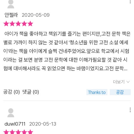
하는 책이다.
그리고 그의 아들 유리아버지란 존재를 모르고 자라면서 어머니
메뉴
아니잖아요. ​내 안에 공존하는 놀부와 흥부놀부와 흥부가 한 부
를 떠나는 이야기가 주로 이루고 있어요.생각해보면 둘의 이야기
안젤라
2020-05-09
모에게서 태어난 형제ㅔ라는 서사적 구도는 우리 인간들 내부에
가 무척 닮았더라구요.​둘은 주체적인 삶을 살기 위해 떠나고, 아
두가지 인간형이 모두 들어있다는 상징적인 의미도 엿볼수있어
버지 존재를 모르고 컸다는 점에서 무척 비슷해요.​청소년을 위한
요어찌하여 사람을 악과 선으로만 나눌수있나,저자의 말에 공감
아이가 책을 좋아하고 책읽기를 즐기는 편이지만,고전 문학 책은
고전소설 에세이에서는 같이 견주어 읽을만한 고전소설을 제시
이 많이 갔던 이야기였어요.​그리고 각 작품마다 말미에는 <견주
별로 가까이 하지 않는 것 같아서 '청소년을 위한 고전 소설 에세
하고, 비슷한 주제를 가지고 있는 고전소설끼리 묶었어요.작품을
어 읽기>, <작품 더 살펴보기>, <생각해보기>가 나와있어 소개
이'라는 책을 아이에게 슬쩍 건네주었어요.앞으로 학교에서 시험
해설하는 방법을 모르는 청소년들이 책을 읽으면 그 방법을 찾게
된 작품을 더 깊이 탐독할수있어요.한가지 더 좋았던 부분은 어려
이라는 걸 보면 분명 고전 문학에 대한 이해가필요할 것 같아 시
되고, 글에 대한 해석 능력도 커갈 것 같아요.​ 글이 어렵지 않아서
운 단어에 대한 풀이가 곁들어져 있기 때문에 읽기 편했고 중간중
험에 대비해서라도 꼭 읽었으면 하는 바램이었지요.고전 문학은
이야기를 해석하는 방법을 금방 알수 있어요.글에서 제시한 고전
간 삽화도 있어서 지루함 없이 아이들이 볼수있을것같아요.삽화
학교 교과서에 나오는 작품 정도만 읽었지, 그 이상 찾아서 읽을
소설을 모른다면 먼저 여러번 읽어보면서 글의 내용을 파악하는
더보기
가 너무 귀엽습니다 ㅋㅋ​​​고전소설이 주는 교훈에 대해서 거기서
만큼 좋아하지 않았고, 개인적으로 현대 문학에 비해 더 어렵고
것이 가장 중요하겠더라구요.고전소설에서 왜 이야기가 그렇게
공감 (
0
)
댓글 (0)
거기라고 생각도 들고 뻔한 이야기만 한다고 생각이 들었는데 각
멀게 느껴지는 것 같아요.이 책에은 총 4장의 파트로 구성되어 있
전개되었는지 그냥 읽었다면, 청소년을 위한 고전소설 에세이를
작품마다 개성을 물씬 느꼈고 이렇게도 해석을 할수도 있구나 굉
고, 각 장 당 3편의 작품과 그와 견주어 읽을 만한 작품이 3편 수
읽고나면 해석을 하며 자신의 생각을 쓸 수 있을 거에요.​주몽신화
장히 새로웠어요.해석하는데에서는 사람마다 다르겠지만 저에게
록되어 있어요. 각 작품의 마지막에는 '작품 더 살펴보기'와 '생각
메뉴
를 알고 있었지만 그동안 몰랐던것 같네요.주몽의 모습을 보면서
는 생각의 확장을 시켜준 고마운 책이였습니다.청소년을 위한다
해 보기' 코너가 있어 작품에 대한 이해를 돕고 스스로 문제에 대
duwl0711
2020-05-13
그당시 그 집단이 어떤 집단인지도 몰랐더라구요.생존경쟁을 통
는 포커스가 맞춰서 쓰여져서 그런지 더더욱 잘읽히기도 했구요.
해 생각을 해 보도록 되어 있어요.대부분 교과서에 수록된 작품이
해서 삶을 살아가는 그들을 보면서 알고 있던 고전소설도 다시 읽