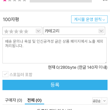
「토끼전」을 읽으며 관계에서 발생하는 거짓말의 특성을 알아보
고, 「장화홍련전」의 장화와 홍련이 죽어 귀신이 되어서도 법적으
로 문제를 해결한 이유와 「화왕계」 속 할미꽃 같은 존재가 우리
100자평
게시물 운영 원칙
사회에 필요한 이유를 생각해 본다. 4장 ‘국민으로 산다는 것’에
서는 「황새결송」의 황새 판사를 보며 국가가 만든 법의 이중성을,
카테고리
「적벽가」,「홍길동전」을 읽으며 충성심이 기만당하고 초인적인 영
웅마저 바꾸지 못한 국가와 사회의 관습과 장벽을 성찰한다. 202
0년부터 만 18세의 청소년에게도 투표권이 주어지면서 직접적인
주권을 행사할 수 있는 시대가 되었다. 그만큼 청소년들이 주체적
이고 비판적으로 사고하는 힘을 기르는 일이 더욱 중요해졌다. 류
현재
0
/280byte (한글 140자 이내)
수열 교수는 청소년들이 이 책을 통해 “소설을 읽는 눈과 인간을
스포일러 포함
보는 눈, 세상을 살피는 눈이 한층 밝아”지기를 바란다고 하며 스
등록
스로 생각의 근육을 키울 수 있도록 돕는다. 또한 이 책은 낯설고
어렵고 진부하다는 고전 소설에 대한 편견들을 허물고 청소년들
구매자 (0)
전체 (0)
과 더 진솔한 문학적 교감을 나누고 싶은 교사와 학부모에게도 좋
은 참고가 될 것이다.