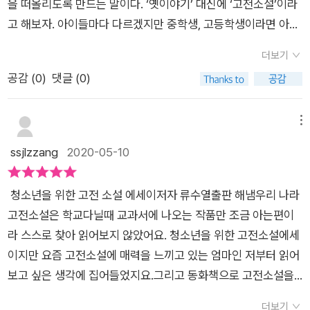
을 떠올리도록 만드는 말이다. ‘옛이야기’ 대신에 ‘고전소설’이라
살면서 고민해 볼 수 있는 내용이라 주제를 생각하면서 고전을 읽
보다 가족 모두 함께 읽는 것을 추천하고 싶습니다.익숙한 내용들
고 해보자. 아이들마다 다르겠지만 중학생, 고등학생이라면 아마
는다면 매우 즐거운 독서시간을 보낼 수 있다.
이지만 더 새로운 관점으로 다가갈수 있어서 좋았습니다.더 확장
도 난해하다거나, 비현실적이고 뻔하다거나, 혹은 시험 문제와 관
더보기
된 분위기에서 짧지만 여운이 오래 남는 내용들을 읽고혼자 웃으
련지어서 골치 아파할 말이 아닐까 싶다. ‘여는 글’에서 저자가
공감 (
0
)
댓글 (0)
면서 기분좋게 마무리 할수 있었던 책이었습니다.고전이라 책을
‘독자 입장에서는 일방적 공감도, 일방적 거부도 어려운 것이 고
읽다가 조금 어려운 단어들은 바로 옆에 단어 사전처럼 표기를 해
전소설’이라고 설명하면서 ‘이 거리 때문에 긴장이 형성’되는데
주고 있어서이해가 훨씬 쉬웠던 점이 칭찬할 만 합니다작품 더 살
이것이 고전문학의 매력이라고도 적고 있다. 독자 입장에서 느끼
메뉴
펴보기와 생각해 보기를 통해서 읽고 난 후 독서후기를 써 보는것
는 고전문학을 꽤 콕 짚어낸 것이 아닐까 싶다. 저자는 매력적인
ssjlzzang
2020-05-10
처럼 생각 정리를 할수 있으니 많은 도움이 됩니다.이 책은 학생
옛이야기들을 4가지 주제로 나눴다. ‘주체적인 삶의 시작’, ‘인간
들에게도 아주 유익하고 교과에도 도움이 많이 될거라 여깁니다.
본성의 모습들’, ‘침묵하는 진실, 숨어 있는 지혜’, ‘국민으로 산다
청소년을 위한 고전 소설 에세이저자 류수열출판 해냄​우리 나라
고전소설 속에서 현대인들이 살아가는 지혜를 찾아 볼수 있었던
는 것’으로 나누었는데, 이렇게 나누어 놓은 주제별 이야기는 각
고전소설은 학교다닐때 교과서에 나오는 작품만 조금 아는편이
시간이었습니다.
각 그 안에서 또다시 세부적으로 갈래지어 다룬다. 차례를 잘 살
라 스스로 찾아 읽어보지 않았어요. 청소년을 위한 고전소설에세
펴서 읽는 것만으로도 주제별로 머릿속에 쏙쏙 담을 수 있어 참
이지만 요즘 고전소설에 매력을 느끼고 있는 엄마인 저부터 읽어
좋다.‘청소년’이라는 단어를 책 제목에 넣은 만큼, 다루고 있는 작
보고 싶은 생각에 집어들었지요.그리고 동화책으로 고전소설을
품도 중·고생들이 교과서나 학교 수업을 통해 만날 수 있는 작품
만나고 있는 아이들에게 깊은 이야기를 전해줄수있지 않을까라
들로 대부분이 구성되어 있다는 점도 흡족하다. 본문의 구성 또
더보기