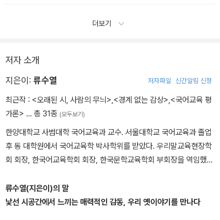
품성을 무조건적으로 미덕이라고 할 수 있을까? 화진이 적장자의 자
가, 아니면 맹목적 충성심에서 나온 거짓말을 응징할 것인가. 「토끼
리를 노리고 있다고 억울하게 모함을 받고 매질을 당할 때 강력하게
전」의 다양한 결말은 이 두 가지 초점 사이에서 나온 고심의 흔적이라
더보기
저항을 했다면, 또는 그 후에 다른 방법으로라도 그들의 죄상을 세상
할 수 있다.
에 알렸다면 어땠을까?
토끼를 두고도 이런 고심이 있었던 것으로 보인다. 토끼의 운명은 육
- <2-2 착하다는 말의 본뜻을 찾아서>
지로 생환한 뒤 독수리에 다시 잡히기도 하고, 지구 생활에 환멸을 느
저자 소개
끼고 아예 달나라로 망명(?)을 하는 등 다양하게 나타난다. 결말에서
지은이:
류수열
저자파일
신간알림 신청
거짓말에 대한 응징이 필요하다는 점은 별주부의 경우와 같지만, 토
끼의 거짓말을 두고 생명을 건지기 위한 불가피한 전략에서 나온 지
최근작 :
<오래된 시, 사람의 무늬>
,
<경계 없는 감상>
,
<국어교육 평
혜라고 평가할 것인지에 대해서 창작자나 향유자들의 고심은 꽤나 깊
가론>
… 총 31종
(모두보기)
었던 듯하다.
한양대학교 사범대학 국어교육과 교수. 서울대학교 국어교육과 졸업
- <3-1 누구의 거짓말이 승리할까>
후 동 대학원에서 국어교육학 박사학위를 받았다. 우리말교육현장학
회 회장, 한국어교육학회 회장, 한국문학교육학회 부회장을 역임했
다. 주요 저서로, 중등학교 교육 현장에 밀착된 관심사를 반영하여 대
학 교재로 펴낸 『고전산문 교육론』(공저, 2015), 『문학교육을 위한
류수열(지은이)의 말
고전시가작품론』(공저, 2019), 『국어교육 평가론』(공저, 2021), 중
낯선 시공간에서 느끼는 매력적인 감동, 우리 옛이야기를 만나다
고등학생들이 고전문학을 향유하는 데 필요한 리터러시를 일깨우기