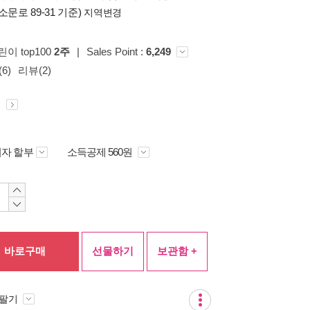
소문로 89-31 기준)
지역변경
린이 top100
2주
|
Sales Point :
6,249
6)
리뷰(2)
원
자 할부
소득공제 560원
바로구매
선물하기
보관함 +
 팔기