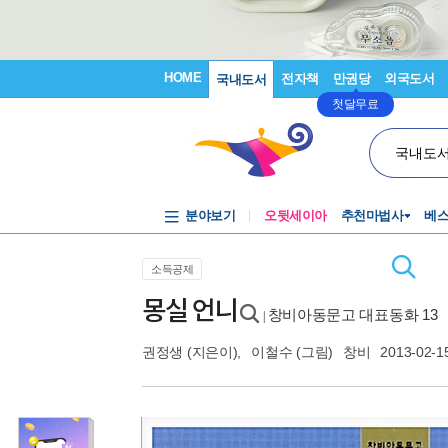
HOME
전자책
만권당
외국도서
국내도서
첫달무료
국내도
분야보기
오뒷세이아
추천마법사
베
소득공제
몽실 언니
창비아동문고 대표동화 13
|
권정생
(지은이),
이철수
(그림)
창비
2013-02-1