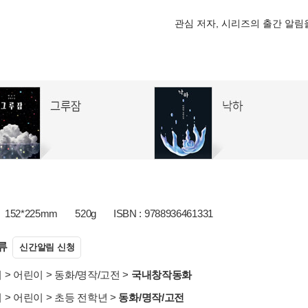
관심 저자, 시리즈의 출간 알
152*225mm
520g
ISBN : 9788936461331
류
신간알림 신청
서
>
어린이
>
동화/명작/고전
>
국내창작동화
서
>
어린이
>
초등 전학년
>
동화/명작/고전