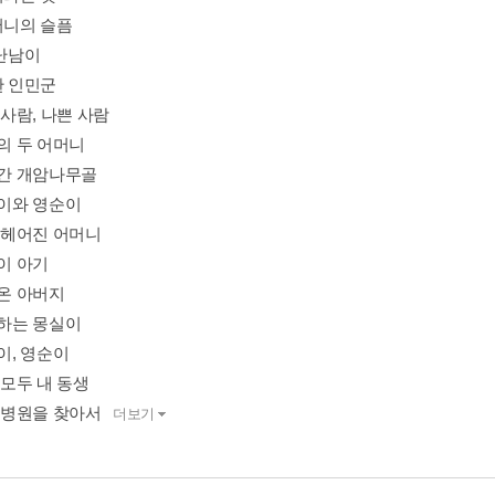
머니의 슬픔
 난남이
한 인민군
한 사람, 나쁜 사람
속의 두 어머니
아간 개암나무골
남이와 영순이
시 헤어진 어머니
둥이 아기
아온 아버지
걸하는 몽실이
득이, 영순이
두 모두 내 동생
선 병원을 찾아서
더보기