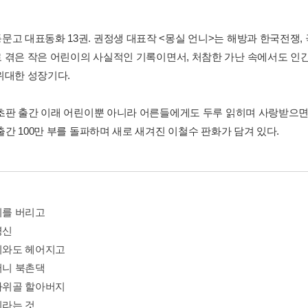
문고 대표동화 13권. 권정생 대표작 <몽실 언니>는 해방과 한국전쟁,
 겪은 작은 어린이의 사실적인 기록이면서, 처참한 가난 속에서도 인간
위대한 성장기다.
년 초판 출간 이래 어린이뿐 아니라 어른들에게도 두루 읽히며 사랑받으
 출간 100만 부를 돌파하며 새로 새겨진 이철수 판화가 담겨 있다.
지를 버리고
병신
머니와도 헤어지고
머니 북촌댁
치바위골 할아버지
이라는 것