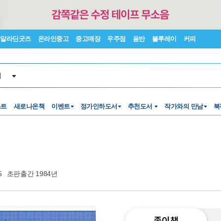
알라딘굿즈
온라인중고
중고매장
우주점
음반
블루레이
커피
서
스트
새로나온책
이벤트
정가인하도서
추천도서
작가와의 만남
북
5
초판출간 1984년
종이책