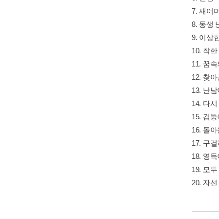
7. 새어
8. 동생
9. 이상
10. 착
11. 꿈
12. 찾
13. 난
14. 다
15. 검
16. 돌
17. 구
18. 영
19. 모
20. 자