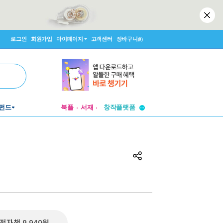
로그인
회원가입
마이페이지
고객센터
장바구니
(0)
투비컨티뉴드
창작플랫폼
펀드
북플
서재
투비컨티뉴드