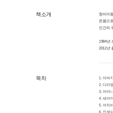
책소개
창비아동
온몸으로
인간의 
1984
2012년
목차
1. 아버
2. 다리
3. 어
4. 새어
5. 까
6. 인생