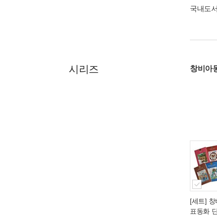
국내도
시리즈
창비아
[세트] 
표동화 단