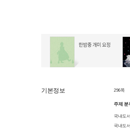
기본정보
296쪽
주제 분
국내도
국내도