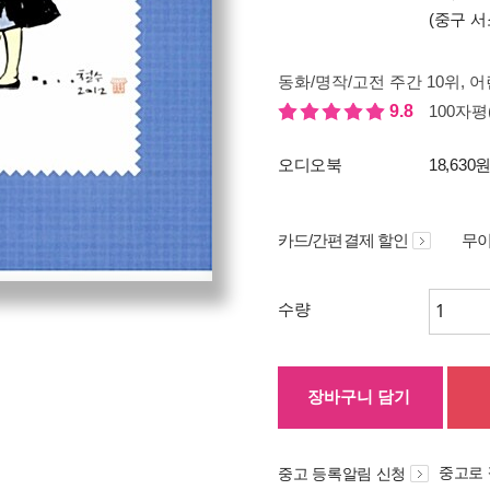
(중구 서
동화/명작/고전 주간 10위
, 어
9.8
100자평(
오디오북
18,630
카드/간편결제 할인
무이
수량
장바구니 담기
중고로
중고 등록알림 신청