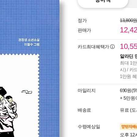
정가
13,800
12,4
판매가
10,5
카드최대혜택가
알라딘 
최대 1만
시) / 
1만원 
마일리지
690원(5
+ 5만원
배송료
유료 (도
수령예상일
양탄자배
오후 12