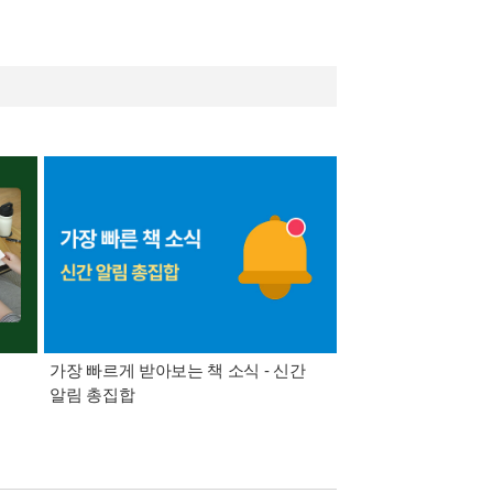
가장 빠르게 받아보는 책 소식 - 신간
경기컬처패스 1만원 
알림 총집합