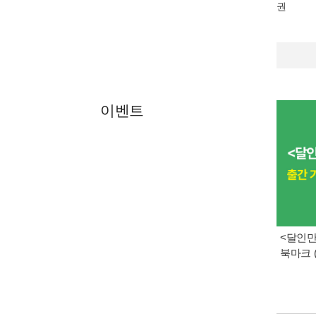
권
이벤트
<달인만
북마크 