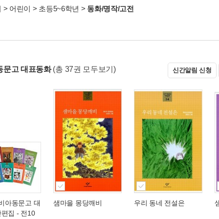
서
>
어린이
>
초등5~6학년
>
동화/명작/고전
동문고 대표동화
(총 37권 모두보기)
신간알림 신청
창비아동문고 대
샘마을 몽당깨비
우리 동네 전설은
편집 - 전10