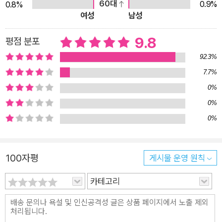
60대
0.9%
0.8%
여성
남성
9.8
평점 분포
92.3%
7.7%
0%
0%
0%
100자평
게시물 운영 원칙
카테고리