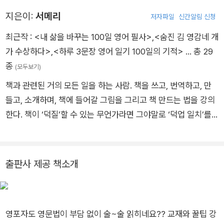
지은이:
서메리
저자파일
신간알림 신청
최근작 :
<내 삶을 바꾸는 100일 영어 필사>
,
<숨진 김 영감네 개
가 수상하다>
,
<하루 3문장 영어 일기 100일의 기적>
… 총 29
종
(모두보기)
책과 관련된 거의 모든 일을 하는 사람. 책을 쓰고, 번역하고, 만
들고, 소개하며, 책에 들어갈 그림을 그리고 책 만드는 법을 강의
한다. 책이 ‘덕질’할 수 있는 무언가라면 그야말로 ‘덕업 일치’를
이뤄 낸 셈이다. 《회사 체질이 아니라서요》 《오늘을 버텨내는 데
때로 한 문장이면 충분하니까》 《이상하고 아름다운 나의 N잡 일
지》 등을 썼다. 《내 삶을 바꾸는 100일 영어 필사》는 저자의 열한
출판사 제공 책소개
번째 책이자 세 번째 필사책이다. 인스타그램 @seo_merry 블
로그 https://brunch.co.kr/@merryseo
영포자도 영문법이 부담 없이 술~술 읽히네요?? 교재와 꿀팁 강