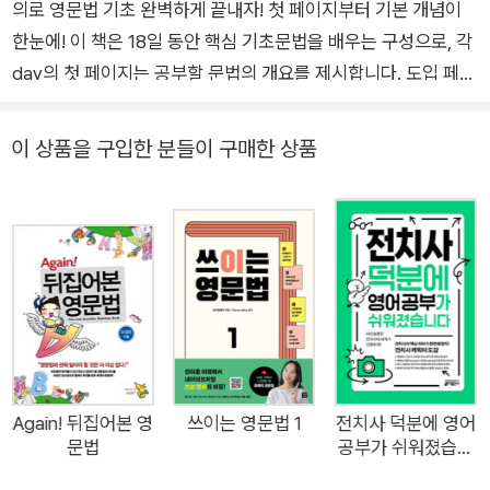
의로 영문법 기초 완벽하게 끝내자! 첫 페이지부터 기본 개념이
한눈에! 이 책은 18일 동안 핵심 기초문법을 배우는 구성으로, 각
day의 첫 페이지는 공부할 문법의 개요를 제시합니다. 도입 페이
지의 스토리와 카툰을 통해 학습자들은 해당 문법의 쓰임을 미리
엿볼 수 있어요. 초등학생도 이해할 수 있는 우리말 비교 설명! 이
이 상품을 구입한 분들이 구매한 상품
책에서는 되도록 어려운 문법용어와 규칙을 배제하고, 영어의 구
조를 우리말과 비교하여 설명합니다. 부담 없이 술술 읽다 보면
나도 모르는 사이에 해당 문법의 큰 그림을 파악하게 되죠. 스토
리 설명을 한방에 입력시켜주는 이미지와 카툰! 이 책의 모든 페
이지에는 스토리 형식의 설명을 시각화한 이미지와 카툰이 있어
요. 스토리와 영어 예문으로 이해하고, 이미지로 기억하세요. 문
법이 입으로 나오는 복습! 머리로 이해했어도 말이나 글로 쓰지
못하면 무소용이죠. 각 day 마지막 페이지의 실용 문장들을 입으
로 연습하여 그날 배운 문법을 온전히 내 것으로 만드세요. [학습
Again! 뒤집어본 영
쓰이는 영문법 1
전치사 덕분에 영어
문법
공부가 쉬워졌습니
지원] 저자 서메리의 동영상 핵심 문법강의 이 책에서 다루는 문
다
법사항들의 핵심을 짚어주는 저자 서메리의 동영상 강의도 준비