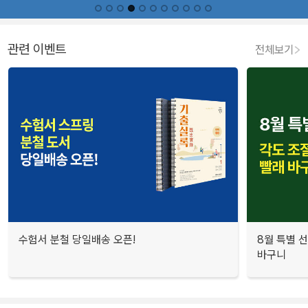
관련 이벤트
전체보기
수험서 분철 당일배송 오픈!
8월 특별 선
바구니