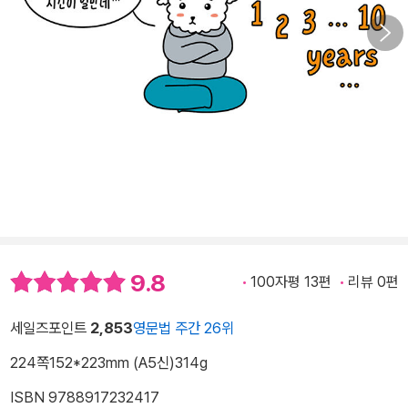
9.8
100자평 13편
리뷰 0편
세일즈포인트
2,853
영문법 주간 26위
224쪽
152*223mm (A5신)
314g
ISBN 9788917232417