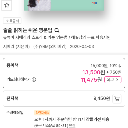
소득공제
술술 읽히는 쉬운 영문법
유튜버 서메리의 스토리 & 카툰 영문법 / 해설강의 무료 학습지원
서메리
(지은이)
(주)YBM(와이비엠)
2020-04-03
종이책
15,000
원,
10%
13,500
원
+ 750원
11,475
원
카드최대혜택가
더보기
전자책
9,450
원
수령예상일
양탄자배송
오후 1시까지 주문하면 밤 11시
잠들기전 배송
(중구 서소문로 89-31 )
변경