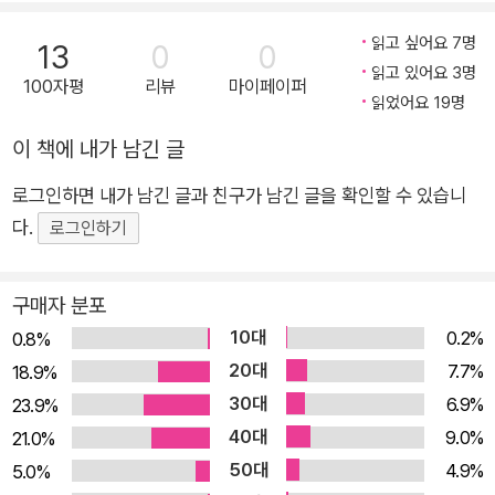
되어 있어요. 저자의 강의 영상을 통해 각 day의 문법 포인트를
읽고 싶어요 7명
13
0
0
더욱 잘 이해하고 내 것으로 만드는 방법을 배워보세요. 총 18개
읽고 있어요 3명
100자평
리뷰
마이페이퍼
의 동영상 속에 담긴 서메리 저자의 문법 꿀팁, 놓치지 마세요! *
읽었어요 19명
동영상 강의를 보시려면: - www.ybmbooks.com에 접속 ' 검
이 책에 내가 남긴 글
색창에 '술술 읽히는 쉬운 영문법' 입력 ' 무료특강 클릭 - 유튜브
검색창에 '술술 읽히는 쉬운 영문법' 입력 ' 구독 영문법 공부, 너
로그인하면 내가 남긴 글과 친구가 남긴 글을 확인할 수 있습니
무 애쓰지 마요! 읽기만 해도 다 내 영어 실력으로 쏙쏙! 대한민국
다.
로그인하기
영문법 고충 해결서가 나왔습니다. 바로 카툰처럼 술술 읽고 쉽게
끝내는 영문법 책입니다. 작가, 번역가, 유튜버 등 팔방미인 멀티
구매자 분포
플레이어 서메리 저자가 '무조건 외우라'는 주입식 영문법 학습에
10대
0.2%
0.8%
정반대되는 영문법 책을 만들었어요! 이 책의 목적은, 학습자들이
20대
7.7%
18.9%
재미있게 읽고, 스스로 이해한 후, 배운 영문법 지식을 쓰고 말하
30대
6.9%
23.9%
는 것으로 연결시킬 수 있는 기초력을 만들어주는 것입니다. 이
40대
9.0%
21.0%
책을 공부하고 난 후엔 영문법이 여러분의 영어학습의 걸림돌이
50대
4.9%
5.0%
아닌 더 높은 단계로 올라가는 발판이 될 거예요!