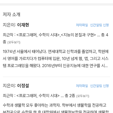
저자 소개
지은이:
이재현
저자파일
신간알림 신청
최근작 :
<프로그래머, 수학의 시대>
,
<지능의 본질과 구현>
… 총 4
종
(모두보기)
1974년 서울에서 태어났다. 연세대학교 신학과를 졸업하고, 학원에
서 영어를 가르치다가 컴퓨터에 입문, 10년 넘게 웹, 앱, 그리고 시스
템 프로그래밍을 해왔다. 2016년부터 인공지능에 대한 연구를 시작
하여 뉴럴넷의 복잡성을 대체할 기억 기반의 '니마시니 알고리즘'을
만든 이후로는 이 알고리즘에 대한 보급, 전파를 위한 활동을 하는 중
지은이:
이정설
저자파일
신간알림 신청
이다. 현재 니마시니 알고리즘은 서울대, 대구경북과기원(DGIST)에
서 논문과 실용화를 위한 공동 연구를 진행하고 있다. 저서로는 [지능
최근작 :
<프로그래머, 수학의 시대>
… 총 2종
(모두보기)
의 본질과 구현](로드북, 2018)이 있다.
수학과 생물학 모두 좋아하는 과학자. 학부에서 생물학을 전공하고
부전공으로 수학을 한 후 대학원에서 생물정보학을 전공하며 생물학