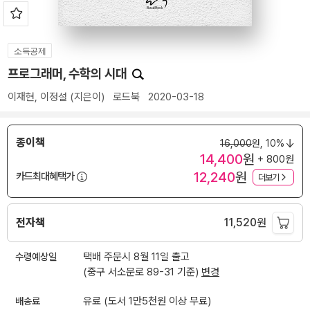
소득공제
프로그래머, 수학의 시대
이재현
,
이정설
(지은이)
로드북
2020-03-18
종이책
16,000
원,
10%
14,400
원
+ 800원
12,240
원
카드최대혜택가
더보기
전자책
11,520
원
수령예상일
택배 주문시 8월 11일 출고
(중구 서소문로 89-31 기준)
변경
배송료
유료 (도서 1만5천원 이상 무료)