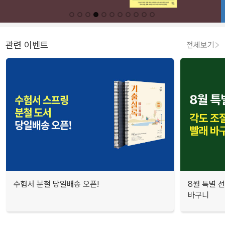
관련 이벤트
전체보기
수험서 분철 당일배송 오픈!
8월 특별 선
바구니