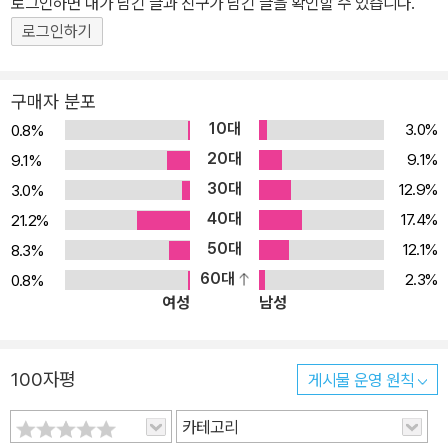
로그인하면 내가 남긴 글과 친구가 남긴 글을 확인할 수 있습니다.
SI를 거쳐 솔루션 개발자로, 그리고 이제 인공지능 전문가로 끊임없
로그인하기
이 도전해왔다. 최근에는 과학 철학 수학까지 아우르는 [지능의 본질
과 구현]을 집필하기도 하였고 우수학술도서로 선정되기도 하였다.
구매자 분포
그 중심에는 바로 '수학'이 있었다. 생물학을 전공한 이정설 저자는 인
10대
3.0%
0.8%
생에서 가장 중요한 순간으로 수학 공부에 전념했던 대학원 시절을
20대
9.1%
9.1%
꼽을 정도로 수학에 대한 애착이 누구보다도 강하다. 이제는 '수학 없
30대
12.9%
3.0%
는 코딩은 상상할 수 없다'고 이야기한다. 책에서도 자주 언급되지만,
40대
약간의 수학적 지식을 발휘하면 엄청난 시간과 비용을 절약할 수 있
17.4%
21.2%
는 수많은 사례들이 있다며, 안타까움을 토로하기도 한다. 이 책은 수
50대
12.1%
8.3%
학의 중요성에 대해 얘기하고 있는 것은 아니다. 수학은 몰라도 되지
60대
2.3%
0.8%
여성
남성
만, 수학을 알면 더 많은 기회가 생긴다는 것을 얘기하고 더 나은 도전
적인 일을 해낼 수 있다는 이야기를 하고 있다. "내가 다른 사람보다
똑똑했거나, 혹은 더 뛰어난 인간이라는 증거는 내 삶의 어디에서도
100자평
게시물 운영 원칙
찾아 볼 수는 없다. 다만 난 내 노력으로 '컴퓨터'를 얻었고, 그 너머의
진실을 추구하다가 '수학'을 발견하게 된 것이다. 비즈니스 격언에 이
카테고리
런 말이 있다: '버스에 올바른 사람들을 태울 수만 있다면, 어디로 갈