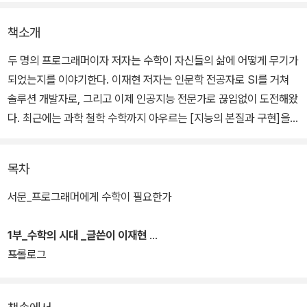
책소개
두 명의 프로그래머이자 저자는 수학이 자신들의 삶에 어떻게 무기가
되었는지를 이야기한다. 이재현 저자는 인문학 전공자로 SI를 거쳐
솔루션 개발자로, 그리고 이제 인공지능 전문가로 끊임없이 도전해왔
다. 최근에는 과학 철학 수학까지 아우르는 [지능의 본질과 구현]을
집필하기도 하였고 우수학술도서로 선정되기도 하였다. 그 중심에는
바로 '수학'이 있었다.
목차
생물학을 전공한 이정설 저자는 인생에서 가장 중요한 순간으로 수학
서문_프로그래머에게 수학이 필요한가
공부에 전념했던 대학원 시절을 꼽을 정도로 수학에 대한 애착이 누
구보다도 강하다. 이제는 '수학 없는 코딩은 상상할 수 없다'고 이야기
1부_수학의 시대 _글쓴이 이재현
한다. 책에서도 자주 언급되지만, 약간의 수학적 지식을 발휘하면 엄
프롤로그
청난 시간과 비용을 절약할 수 있는 수많은 사례들이 있다며, 안타까
움을 토로하기도 한다. 이 책은 수학의 중요성에 대해 얘기하고 있는