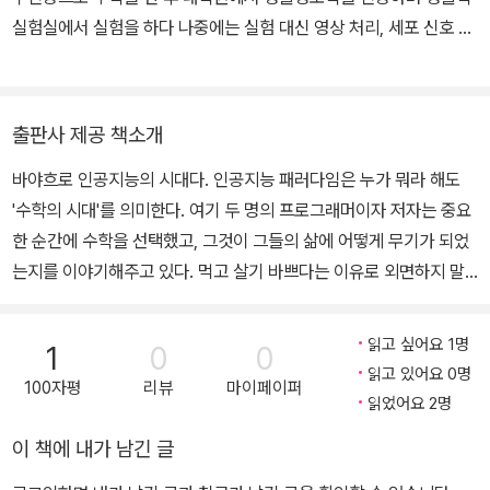
실험실에서 실험을 하다 나중에는 실험 대신 영상 처리, 세포 신호 전
달 모델링, 대량 유전체 분석 등 다양한 종류의 연구에서 데이터 분석
을 주로 수행하였다. 현재는 유전 검사 및 진단에 필요한 다양한 알고
리즘 개발 및 유전체 정보를 이용한 신약 개발 관련 연구를 수행 중이
출판사 제공 책소개
다. 분석할 데이터가 크기 때문에 때로는 포인터 연산이 가득한 C++
바야흐로 인공지능의 시대다. 인공지능 패러다임은 누가 뭐라 해도
코드를 작성하기도 하고, 때로는 수학적으로 최적화를 시도하기도 하
'수학의 시대'를 의미한다. 여기 두 명의 프로그래머이자 저자는 중요
고, 때로는 유전학적으로 중요한 문제를 끄집어 내어 그와 관련된 코
한 순간에 수학을 선택했고, 그것이 그들의 삶에 어떻게 무기가 되었
드를 작성하기도 하는 등의 일을 하고 있다. 도시 탈출을 꿈꾸며 오늘
는지를 이야기해주고 있다. 먹고 살기 바쁘다는 이유로 외면하지 말
도 코딩을 하고 있다.
자. 여러분 인생의 아주 중요한 순간에 수학이 꼭 필요할 것이다. 샘플
원고 www.roadbook.co.kr/226 대상 독자 _"수학"이라는 키워드
읽고 싶어요 1명
1
0
0
를 항상 가슴속에 품고 살아가고 있는 (예비) 프로그래머 _지속적 수
읽고 있어요 0명
100자평
리뷰
마이페이퍼
학 공부에 동기가 필요한 프로그래머 _수학을 자신의 무기로 만들어
읽었어요 2명
가는 프로그래머들의 인생 궤적이 궁금하다면 수학은 프로그래머에
이 책에 내가 남긴 글
게 어떻게 무기가 되는가 저자들은 수학이 자신들의 삶에 어떻게 무
기가 되었는지를 이야기해주고 있다. 이재현 저자는 인문학 전공자로