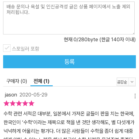
지, 어떻게 갈지는 그 사람들이 알려 줄 것이다.' 나는 내 인생의 버스
를 운전하면서, '컴퓨터'와 '수학'을 태웠고, 지금 내 인생은 그들이 일
러주는 데로 가고 있는 중이다." _저자 이재현 "수학은 극단적으로 추
상화한 개념들을 대상으로 한 것이기 때문에 현실의 문제를 그렇게
현재
0
/280byte (한글 140자 이내)
수학적인 것으로 바꾸기 위해서는 이미 수학에 익숙해지는 기간이 필
스포일러 포함
요하다. 바로 이 기간은 어렵기만 한 수학 공부가 도대체 어떻게 도움
이 될 것인지 가늠이 되지 않고, 그래서 무의미한 것에 시간을 쏟는 것
등록
이 아닌가 하는 의구심이 반복적으로 들 수도 있다. 하지만 1년 2년이
지나면서 자신이 공부하고 배우는 것을 자신이 개발하고 해결해야 하
구매자 (0)
전체 (1)
는 문제에 적용하려는 노력을 꾸준히 한다면 어느 순간부터 그 필요
성을 몸으로 느낄 수 있을 것이다. _저자 이정설 편집자 코멘트 나는
jason
2020-05-29
메뉴
지금도 영어를 잘하는 편은 아니지만, 이전 회사에서 어쩔 수 없이 외
국인과 커뮤니케이션을 해야 했기 때문에, 몇 년 동안 지치지 않고 새
수학 관련 서적은 대부분, 일본에서 가져온 글들이 판을 치는 한국에,
벽마다 학원을 다닌 적이 있었다. 처음 외국인 담당자와의 미팅에서
한국인이 ‘수학‘이라는 제목으로 책을 낸 것만 생각해도, 별 다섯개가
사실 한마디도 못했다는 사실이 나를 부끄러워 미치게 했고, 그것이
넉넉하게 어울리는 평가다. 더 많은 사람들이 수학을 좀더 쉽게 대중
열정 에너지로 변해 매일 꼭두새벽마다 학원을 다닐 수 있었던 원동