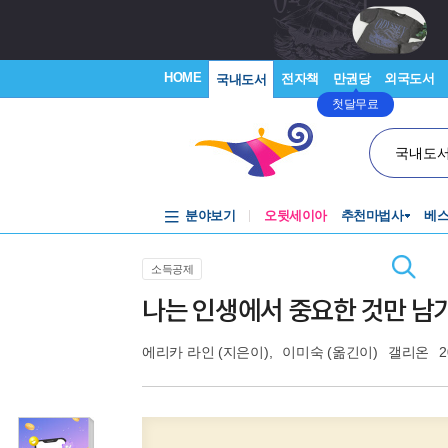
HOME
전자책
만권당
외국도서
국내도서
첫달무료
국내도
분야보기
오뒷세이아
추천마법사
베
소득공제
나는 인생에서 중요한 것만 남
에리카 라인
(지은이),
이미숙
(옮긴이)
갤리온
2