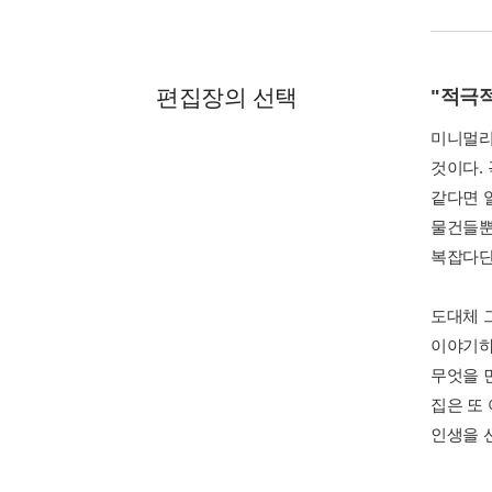
편집장의 선택
"적극적
미니멀리
것이다.
같다면 
물건들뿐
복잡다단
도대체 
이야기하
무엇을 
집은 또
인생을 