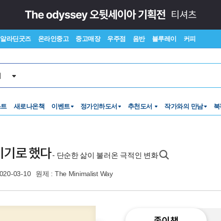
알라딘굿즈
온라인중고
중고매장
우주점
음반
블루레이
커피
서
스트
새로나온책
이벤트
정가인하도서
추천도서
작가와의 만남
북
기기로 했다
- 단순한 삶이 불러온 극적인 변화
020-03-10
원제 : The Minimalist Way
종이책