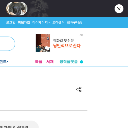
로그인
회원가입
마이페이지
고객센터
장바구니
(0)
투비컨티뉴드
펀드
북플
서재
창작플랫폼
투비컨티뉴드