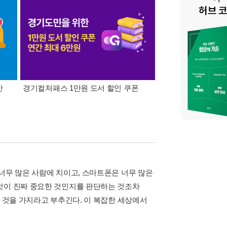
간
경기컬처패스 1만원 도서 할인 쿠폰
삼성카드가 쏜다! 알라
너무 많은 사람에 치이고, 스마트폰은 너무 많은
엇이 진짜 중요한 것인지를 판단하는 것조차
은 것을 가지라고 부추긴다. 이 복잡한 세상에서