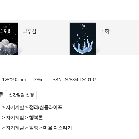
128*200mm
399g
ISBN : 9788901240107
류
신간알림 신청
서
>
자기계발
>
정리/심플라이프
서
>
자기계발
>
행복론
서
>
자기계발
>
힐링
>
마음 다스리기