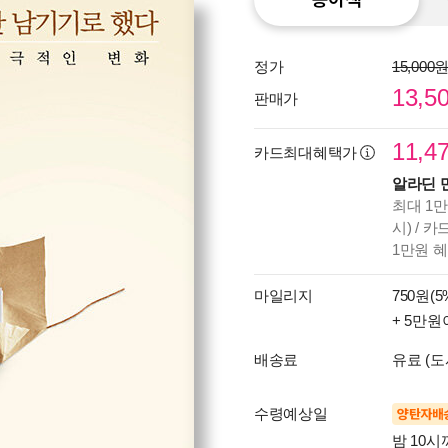
정가
15,000
13,5
판매가
11,4
카드최대혜택가
알라딘 
최대 1만
시) / 
1만원 
마일리지
750원(5
+ 5만원
배송료
유료 (도
수령예상일
양탄자배
밤 10