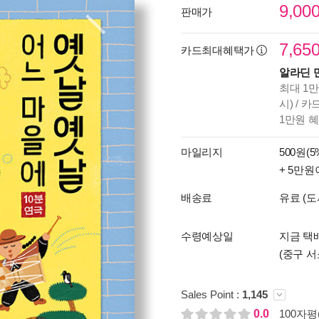
9,00
판매가
7,65
카드최대혜택가
알라딘 
최대 1만
시) / 
1만원 
마일리지
500원(5
+ 5만원
배송료
유료 (도
수령예상일
지금 택배
(중구 서
Sales Point :
1,145
0.0
100자평(