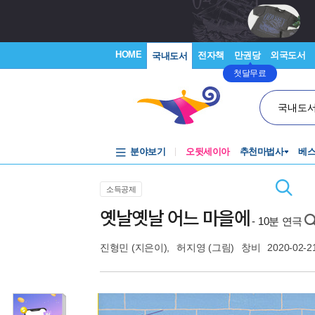
HOME
전자책
만권당
외국도서
국내도서
첫달무료
국내도
분야보기
오뒷세이아
추천마법사
베
소득공제
옛날옛날 어느 마을에
- 10분 연극
진형민
(지은이),
허지영
(그림)
창비
2020-02-2