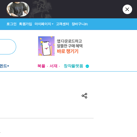
로그인
회원가입
마이페이지
고객센터
장바구니
(0)
투비컨티뉴드
펀드
북플
서재
창작플랫폼
투비컨티뉴드
원