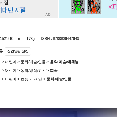
152*210mm
178g
ISBN : 9788936447649
류
신간알림 신청
서
>
어린이
>
문화/예술/인물
>
음악/미술/예체능
서
>
어린이
>
동화/명작/고전
>
희곡
서
>
어린이
>
초등5~6학년
>
문화/예술/인물