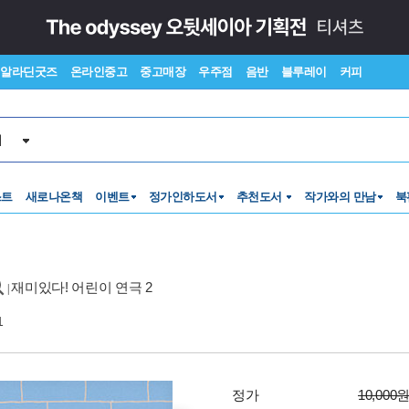
알라딘굿즈
온라인중고
중고매장
우주점
음반
블루레이
커피
서
스트
새로나온책
이벤트
정가인하도서
추천도서
작가와의 만남
북
재미있다! 어린이 연극 2
|
1
정가
10,000