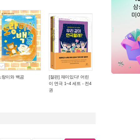
노랑이와 백곰
[절판] 재미있다! 어린
이 연극 1~4 세트 - 전4
권