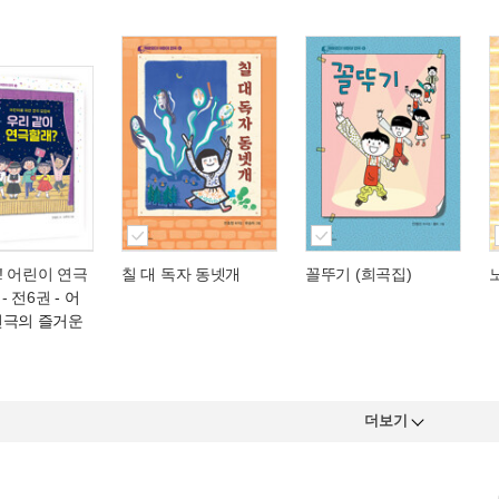
! 어린이 연극
칠 대 독자 동넷개
꼴뚜기 (희곡집)
 - 전6권
- 어
연극의 즐거운
더보기