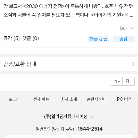
한테 기대서는 안되며, 미국이 언젠가는 한국에서 주한미군을 철수하
수 있는 더없이 끔찍한 최악의 행위로 파악하는 현대사회야말로 ‘헤
망 보고서 <2030 에너지 전쟁>이 두툼하게 나왔다. 호주 석유 잭팟
사건들과 전혀 아무런 관련성이 없다. 그것은 단순히 국가적인 구분
고 자국의 이익을 위해 어느때든 발을 뺄 수 있음을 알아야 한다고 지
엄을 치다 너무 멀리까지 가버린’ 상태인지 모른다고. 연합적군 사건
소식과 더불어 꼭 일어볼 필요가 있는 책이다. <이야기의 기원>은 문
을 넘어서, 그녀가 미국인으로서의 정체성을 이 책에서 공공연하게
적한다. 한국의 자칭 보수들이 듣는다면 입이 쩍 벌어질만한 이야기
을 비극적으로 받아들이는 정서적 반응이야말로 유사 이래 전무후무
학적 발전과 진보에도 진화론의 기준을 들이대는 특이한 책이다. 같
드러내보이기 때문에 그렇다. 그녀는 책의 곳곳에서 미국인으로서 특
더보기
인데, 보수든 진보든 이런 책에 별 관심이 없는 것 같아 아쉽기만 하
할 만큼 극도로 생명을 중시하는 기이한 휴머니즘 문화의 산물일 수
이 볼만한 책 몇 권을 추후 소개하겠다. 다자이 오사무 전집
별히 다르게 느껴지는 점이나, 미국인으로서 사건을 바라보는 방식이
공감 (
5
)
댓글 (0)
다. 4. <서해전쟁>. 김종대. 메디치. 군사잡지 '디펜스21'의 편
도 있다고. 궤변인가. 하지만 무엇이 비이성인가. 무엇이 광기이며 무
의 2차분으로 <신햄릿>과 <정의와 미소>가 나왔다. 제목만 보자면
나, 사건을 처리하는 방식에서 느껴지는 점들을 솔직히 밝히고 있으
집장이자 국민TV 라디오에서 '김종대 정욱식의 진짜안보'를 진행중
엇이 비극인가. 대체 우리는 어디까지 온 걸까. 어디쯤에서 헤엄치고
후자를 더 읽고 싶어진다. 일본소설로 <여기에 시체를 버리지 마세요
며, 또한 동시에 그렇기 때문에 자신이 끝내 이해할 수 없는 점이나,
인 저자 김종대의 <서해전쟁>도 코너 한 켠을 차지할 만 하다. 한창
있는 걸까. 모른다. 아무도 모른다. 다만 우리는 오늘도 열심히 최선을
>를 같이 골랐다. 출판사 현대문학에서 헤르만 헤세 선집 시리
혹은 다르게 이해할 수 있는 점들이 무엇인지 이야기하고 있다. (예를
반품/교환 안내
NLL대화록 사건이 한국사회 이슈의 중심이던 시기에 나온 책이라 더
다해 헤엄을 칠 뿐이다. 적군파처럼.
즈를 계획했다. 그 1차분이 나왔고 전 10권의 완간은 올 6월까지 완
들어 진압과정에서 미국의 경찰과 일본의 경찰의 차이에 대해 밝히고
할 나위 없는 시의성을 띄었고, 그간 NLL부근에서 일어났던 군사충
료된다고 한다. (6월에 2차분이 나오지 싶다.) <데미안> <수레바퀴
있는데, 그것이 한편으로 이 사건의 진행에 미친 영향도 있음을 생각
돌에 대해 다소간은 주관적이지만 비교적 한 쪽에 치우치지 않은 고
아래> <싯다르타> <황야의 늑대> <게르트루트>가 나왔는데 <게르
케 하도록 한다.) 그리고 그것은 이 사건의 진행에서 일본 특유의 어
른 의견을 수렴해 책을 쓴 것으로 보인다. 현역장성 35명의 입에서
트루트>의 포함이 인상적이다. 곁가지로 밀란 쿤데라의 <소설의 기
떤 부분들이 미친 영향이나 혹은 우리가 쉽게 오해할 수 있는 부분들
나온 고급정보들을 쓸어담아 잘 요리했으니 그럴만도 하다. 어찌됐든
로그인
전체 메뉴
회사 소개
출판사 안내
PC 버전
술>이 전집판으로 재출간되어 올려본다. <환상문학 걸작선
에 대해 생각하도록 한다. 어찌되었건 이 책을 읽는 (거의) 모든 독자
이 책으로 NLL이 가지는 의미와 그간의 군사적 충돌에 대해 큰 그림
> 두권짜리 세트가 자음과 모음에서 재출간됐다. 모두 독일 작가의
는 한국인이며, 이 사건에 있어서는 외부인이기 때문이다. 마지막
을 그려 볼 수 있는 좋은 기회가 됐다. 5. <정치와 비전 3>. 셸던
(주)알라딘커뮤니케이션
작품이고, 그래서 그런지는 몰라도 종이질과 책넘김(?)이 독일스러
미덕은 사건을 벌인 그들을 '위험한 타자'로 내버려두지 않는다는 점
월린. 강정인 외 5인 공역. 후마니타스. 사회과학 분야 2013년 마지
운 느낌이 난다. 독일 레클람 문고본이나 고전을 묶은 양장을 넘겨본
이다. 사건이 일어난 후 이 '숙청'을 둘러싸고 여러 각도에서 다양한
1544-2514
일반문의 (발신자 부담)
막 추천도서로는 미국의 정치철학자 셀던 월린의 <정치와 비전> 3권
분이 있는 적이라면 뭔 느낌인지 아실 듯 하다.^^; 프랑스 소설로는 <
분석들이 나왔다. 그것은 예를 들어 조직 내의 권력다툼으로 희생자