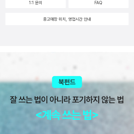
1:1 문의
FAQ
을 꼽았다. 1,2 권의 존재는 어렴풋이 알고 있었다. 나온지 꽤 됐고 3
내 어머니의 모든 것>이 눈에 띈다. 영미소설은 마크 트웨인
들이 나왔다, 혹은 배신자(스파이, 프락치)를 처단한 것이다 등등의
권이 나올 줄은 인지하지 못하고 있었기 때문이다. 작년에 3권이 번
의 <신비한 소년 44호>가 눈에 들어온다. <톰 소여의 모험>밖에 사
분석이 그것이다. 혹은 그들의 어떤 개인적인 특성에서 사건의 해답
중고매장 위치, 영업시간 안내
역돼면서 <정치와 비전>이 완역됐다. '전도된 전체주의' 라던지 '탈주
실 모르고 있었다. 아는게 힘이다. 그 외 <베타>와 <포르투나>를 집
을 찾는 이들도 있었다. 예를 들어 조직의 여성지도자였던 나가타 히
적 민주주의'와 같은 생소한 저자의 개념이 등장하기도 하지만 정치
어봤는데 <포르투나>를 보니 독일 4권짜리 정말 재미없는 소설인 <
로코의 어떤 히스테리컬한 면, 개인적인 마음의 상처에서 해답을 찾
이론 분야나 정치학에 관심있는 독자라면 저자가 축적해놓은 지식의
포르투나의 미소>가 생각난다. (배경지식을 알면 무지하게 재밌는 소
는 이들도 있었으며, 그것은 사건을 맡았던 판사가 그녀를 '마귀 할
산물을 넙죽 떠먹기만 하면 될 것이다. 이론서의 느낌이 강하기 때문
설인데 내가 무식해서 재미가 없는 것인듯..) 예전 MBC 느
멈'이나, '마녀'라고 부르면서 재판을 통해 그녀를 공격한 부분에서 찾
에 본인도 미처 완독하지는 못했으나 여력이 있다면 세 권 모두 들여
낌표에서 방영되어 엄청난 인기를 끌었던 황석영의 <모랫말 아이들>
을 수 있다. 그러나 저자는 그런 단순한 분석에서 벗어나 이들의 어떤
놓고 싶은 책이다.
이 개정판으로 나왔다. 내용이 개정된 것은 아니고 껍대기만 조금 손
심리적인 기제를 추적하려고 노력한다. 그것은 사회학자인 저자의 이
본 듯하다. 그 외로 가수 루시드 폴의 장편소설 <무국적 요리>와 고
력으로 볼 때 이채롭다고 말할 수도 있는데, 저자는 오랜 시간 각종 기
종석의 <해피 패밀리>가 이주의 한국소설로 눈에 들어온다.
록 및 관련자들을 만나려는 노력을 게을리하지 않으면서 이들이 벌인
굵직한 시집도 발간됐는데 황동규 시인의 <사는 기쁨>과 이
사건이 어떤 특수한 개인적 성향이나 권력다툼이나 배신자의 문제와
성복 시인의 <래여래반다라>다. 무려 10년만의 시집이라고 하니 응
같은 특수한 사례가 아닌 어떤 조직 내에서든 일어날 수 있었던 일임
축된 언어의 맛을 느껴보고 싶다. 을유세계문학판으로 <플라테로와
을 밝힌다. 다만, 이것이 다른 사건들과는 달리 12명이나 숨지는 이렇
나>가 나왔다. 1956년 노벨문학상 수상자인 후안 라몬 히메네스의
게 거대한 사건으로 발전한 이유는 그 사건에 내재한 언뜻 사소해보
시집이다. 형태는 산문시라 소설의 느낌이 나지만 다소 읽기 어려울
이는 분기점들, 혹은 어떤 조건들 때문인데, 예를 들어 중간에 제동을
수 있다. <지구를 구하려면 자본주의에서 벗어나라!>는 자
걸 수 있는 사람이나 내부조직이 없었다는 점, 이들이 명분으로 내세