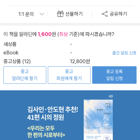
선물하기
공유하기
이 책을 알라딘에
1,600
원 (
최상
기준)에 파시겠습니까?
새상품
-
eBook
-
출간 알림 신청
중고상품 (12)
12,800원
중고
중고
중고 등록
알라딘에 팔기
회원에게 팔기
알림 신청