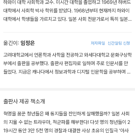
하와이 대학 사회학과 교수. 미시간 대학을 졸업하고 1969년 하버드
당시 고등학생이나 대학생이었던 사람들은 대부분 농성하던 멤버들
때리고, 찌르고, 고문하여 죽음에 이르게 했다는 사실을. - 3장 연합
모리는 새로운 조직이 어떤 혁명적 행동에도 대응할 수 있으려면 먼
으면서 두 사람은 성적인 관계에 대해 점점 더 많이 고백했는데, 고백
대학에서 사회학 박사 학위를 받았다. 1968년부터 현재까지 하와이
에게 공감했으며 수백 명이나 되는 기동대에 맞서 전투적으로 싸우던
적군 숙청 사건 - 폐쇄된 집단의 내부 폭력(154쪽)
저 멤버의 내면적 준비가 필요하며 한 사람 한 사람이 공산주의화해
에 의해 올바른 ‘총괄’로 가는 길을 개척할 수 있다고 생각했기 때문이
대학에서 학생들을 가르치고 있다. 일본 사회 전문가로서 특히 일본
모습에 성원을 보냈다고 회상한다. 공방전이 한창 벌어질 때 더욱 명
야 한다고 주장했다. 공산주의화라는 개념이 도대체 무엇을 뜻하는지
었다. …… 새로운 사실이 밝혀졌다는 것은 그 사실이 모리의 예상과
의 급진 좌파 운동에 관심을 품고 연구해 왔다. 1972년 이스라엘 교
확한 지지 선언이 도쿄대나 교토대 등 대중 집회에서 발표되었고 여
정확히 밝히지는 않았으나, 여하튼 더욱 훌륭하게 공산주의화한 혁명
달랐을지언정 공산주의화 달성을 향한 효과적 수단을 발견했다는 확
도소에서 적군파 테러리스트 오카모토 고조를 인터뷰한 것을 계기로
러 캠퍼스에서 응원 팸플릿이 뿌려졌다. …… 이 사건은 다른 무엇보
전사가 되기 위해 각자 자신의 부르주아적인 행위를 자기 비판하여
신에 깊이를 더해주었다. 모리는 이 결과에 상당히 만족스러워했고,
옮긴이:
임정은
저자파일
신간알림 신청
해 적군파 연구에 뛰어들었다. 이후 20여 년에 걸쳐 일본과 미국을
다도 허무하게 패배했기 때문에 신념에 근거해 자신을 희생한 투쟁으
일소하자는 이야기였다. 공산주의화를 달성하는 방법은 각 멤버의 약
집단이 공산주의화의 과정에서 ‘새로운 지평’을 발견했다고 언급했
오가며 관계자 인터뷰와 자료 분석을 통해 평범한 청년들을 광기 어
고려대학교에서 언론학과 사학을 전공하고 와세다대학교 문화구상학
로 여겨졌고, 많은 일본인에게 시대의 영웅을 안겨준 고결한 행위로
점을 집단적으로 검증하고 개개인이 지적받은 약점을 뛰어넘고자 노
다. - 3장 연합적군 숙청 사건 - 폐쇄된 집단의 내부 폭력(185쪽)
린 비극으로 몰아 간 동인을 밝히는 데 힘썼다. 도쿄대 사회과학연구
부에서 출판을 공부했다. 출판사 편집자로 일하며 주로 인문서를 만
각인되었다. - 2장 적군파 - 혁명 병사라는 이미지(139~140쪽)
력하는 것이었다. - 3장 연합적군 숙청 사건 - 폐쇄된 집단의 내부 폭
소 연구원으로 있던 1991년, 마침내 연구 성과를 종합하여 일본 가와
들었다. 지금은 캐나다에서 정보과학과 디지털 인문학을 공부하며 때
력(171쪽)
지도자의 입에서 이처럼 눈앞의 현상을, 당장의 행위를 뒷받침하는
데쇼보신샤(河出書房新社)에서 《적군파(日本赤軍派―その社
때로 영어와 일본어를 번역한다. 번역한 책으로 《혁명의 맛》, 《적군
이론적 설명이 떨어지고 그 자리에 있는 전원이 그 설명을 받아들였
會學的物語)》를 펴냈다. 이방인이기에 지닐 수 있었던 객관적 시선
파》, 《덴데라》, 《나는 알래스카에서 죽었다》 등이 있다.
연합적군 멤버들은 모리의 제안을 환영했다. 모두 자신의 약점을 극
을 때, 보이지 않는 말 한마디는 엄청난 위력을 지닌 괴물로 화했다.
과 당대 일본 사회에 관한 깊은 이해, 특정한 사례에서 인간 심리의 보
복하여 훌륭한 혁명 전사로 거듭나겠다는 의욕에 가득 차 있었다. “애
한번 이론이 주어지자 더는 고민할 필요가 없어졌다. 새로운 사태가
출판사 제공 책소개
편성을 추출해내는 통찰력이 담긴 이 책은 적군파 연구의 독보적 저
초의 열광적인 맹신 속에서 대부분의 멤버는 공산주의화를 손쉽게 획
벌어지면 그에 맞는 새로운 이론이 부여될 것이었다. 이론의 밀실에
작으로 널리 인정받았다. 2003년 이와나미쇼텐(岩波書店)에서 재
혁명을 꿈꾼 청년들은 왜 동지들을 잔인하게 살해했을까? 일본 사회
득할 수 있음을 믿어 의심치 않았으며, 비판 대상이 된 사람마저 열심
서 벗어날 틈이 또 다른 이론으로 하나하나 막혀 갔다. 급기야는 살해
출간된 이후 《적군파》는 지금까지 적군파의 전모를 이해하기에 가장
의 지울 수 없는 트라우마, 적군파를 해부한다! 다섯 명의 청년들이 2
히 노력하기만 하면 성과가 있으리라고 생각했다.”(179쪽)
당한 동지의 죽음을 혁명 전사로서 자신의 부족함에 절망한 끝에 ‘패
적합한 길잡이의 자리를 지키고 있다.
19시간 동안 3만 5천 명의 경찰과 대결한 사상 초유의 인질극 ‘아사
그러나 ‘공산주의화’의 관념 자체가 모호했기에 그것이 구체적으로
배사(敗北死)’한 것이라고 규정하기에 이르렀다.