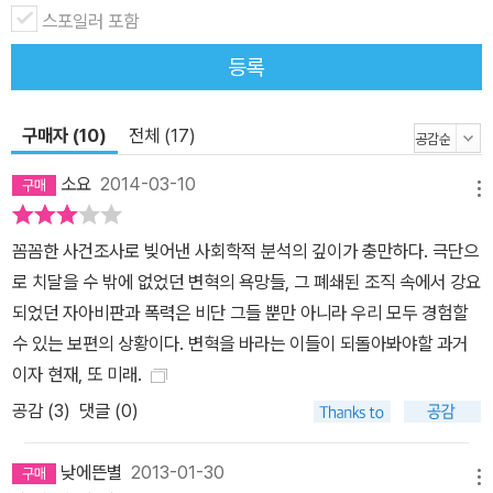
동지를 때리고 찔러 살해했다. 동생이 형에게, 아내가 남편에게 주먹
스포일러 포함
을 휘둘렀다. 희생자 중에는 고등학생도, 임신한 여성도 있었다. 일본
등록
사회를 충격에 빠뜨린 이 사상 최악의 ‘우치게바(?ゲバ, 학생 운동 파
벌의 내부 폭력)’ 이후 “모든 것이 끝났다”고 한 활동가는 회고한다.
구매자 (10)
전체 (17)
숙청은 누구나 빠져들 수 있는 심리적 함정이었다 이 책은 ‘연합적군
숙청 사건’, 그리고 숙청의 중심이었던 급진 학생 운동 조직 ‘적군
소요
2014-03-10
메뉴
파’의 실체를 해부한다. 사회학자이자 일본 좌파 운동 연구의 권위자
인 저자 퍼트리샤 스테인호프는, 피도 눈물도 없는 악마 또는 정신 이
꼼꼼한 사건조사로 빚어낸 사회학적 분석의 깊이가 충만하다. 극단으
상자의 소행으로 매도되기 십상인 연합적군 숙청 사건에서 인간 심리
로 치달을 수 밖에 없었던 변혁의 욕망들, 그 폐쇄된 조직 속에서 강요
의 보편성을 발견한다. “내게 이 사건이 주는 진정한 교훈, 진정한 공
되었던 자아비판과 폭력은 비단 그들 뿐만 아니라 우리 모두 경험할
포는 지극히 일반적인 사회 상황이 뜻밖의 이변을 낳았다는 사실이
수 있는 보편의 상황이다. 변혁을 바라는 이들이 되돌아봐야할 과거
다.”(154쪽)라고 그는 말한다. 20여 년 동안 현장을 발로 뛰며 적군
이자 현재, 또 미래.
파 멤버와 숙청 사건의 생존자 및 관계자들을 인터뷰하고 수많은 자
공감 (
3
)
댓글 (0)
료를 탐독한 끝에 다다른 결론이다. 적군파 멤버들은 평범하게 성장
하다 대학에 들어와 사회 문제에 관심을 품은, 여느 20대와 다르지
낮에뜬별
2013-01-30
않은 순수한 젊은이였다. 그들이 참혹한 비극에 다다르기까지 걸어간
메뉴