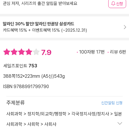
관심 저자, 시리즈의 출간 알림을 받아보세요
신청
알라딘 30% 할인! 알라딘 만권당 삼성카드
카드혜택 15% + 이벤트혜택 15% (~2025.12.31)
7.9
100자평 17편
리뷰 6편
세일즈포인트
753
388쪽
152*223mm (A5신)
543g
ISBN 9788991799790
주제분류
신간알림 신청
사회과학
>
정치학/외교학/행정학
>
각국정치사정/정치사
>
일본
사회과학
>
사회학
>
사회사