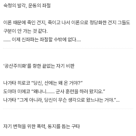
이스라엘이나 팔레스타인과는 아무런 연고도 없는, 일본에서 태어나
이라고 평가할 정도였다.
숙청의 발각, 운동의 좌절
일본에서 자란 평범한 젊은이들이 PFLP(팔레스타인해방인민전선)
혁명 전쟁을 이론적으로 주장한 당파가 적군파 이외에는 없었다는 것
의 이름으로 테러를 저질렀다. 가족, 친구, 어제까지의 모든 삶을 버리
도 나를 강렬하게 끌어당겼다.
이론 때문에 죽인 건지, 죽이고 나서 이론으로 정당화한 건지 그들도
고 레바논으로 날아와 게릴라가 되기 위한 훈련을 받은 뒤 낯선 민간
- 우에가키 야스히로, 적군파 이론을 처음 접했을 때를 회고하며
구분이 안 가는 것 같다.
인을 무차별적으로 살해했다. 이 기이한 사건에 강렬한 호기심을 품
…… 이제 신좌파는 좌절할 수밖에 없다.
은 저자는 유일하게 살아남은 범인 ‘오카모토 고조’를 찾아 이스라엘
저자는 적군파가 탄생한 사회적·역사적 배경을 파헤치기 시작한다.
운동은 결국 그들이 이끌어 가고자 했던 방향과 반대쪽으로 나아갈
로 날아간다. 그리고 그의 사고와 행동을 지탱하는 강력한 축이 적군
“적군파의 이론은 1960년대가 끝날 무렵 일본 학생 운동이 놓인 상
것이다.
파의 혁명 이론임을 알게 된다.
황에 딱 맞아떨어지도록 고안된 것이었다.”(101쪽) 가두시위에 나가
- 마쓰모토 세이초(작가)
‘공산주의화’를 향한 끝없는 자기 비판
경찰과 몸싸움을 벌이는 기존의 투쟁 방식에 학생 투사들은 회의를
이야기 내내 오카모토가 유달리 강조한 내용은 자신이 개인 차원에서
느꼈고, 국가 권력의 탄압과 운동의 불투명한 전망에 부딪쳐 좌절을
아사마 산장에서 농성하던 연합적군 멤버 전원이 체포되고 일주일
나가타 히로코 “당신, 산에는 왜 온 거야?”
습격 계획에 참여한 것이 아니라는 점이었다. 습격은 조직의 계획이
맛보고 있었다. 이때 혜성같이 등장한 적군파는 군대 창설과 ‘세계 동
뒤, 경찰은 연합적군이 기지로 쓰던 산속의 오두막집 근처에서 시신
도야마 미에코 “왜냐니……. 군사 훈련을 하러 왔지요.”
었고 그는 명령을 받아 움직였을 따름이다. …… 어디서 뭘 하는지가
시 혁명’이라는 슬로건을 전면에 내세우며 무장 봉기라는 새로운 돌
을 발견했다. 연이어 발견된 시신은 총 12구. 모든 시신에서 장시간에
나가타 “그게 아니라, 당신이 무슨 생각으로 왔느냐는 거야.”
중요한 게 아니다. 닉슨 대통령을 암살하라는 지령이 내려왔을 수도
파구를 제시했다. 적군파 이전에는 가장 전투적인 당파마저 자신들을
걸친 잔혹한 고문의 흔적이 눈에 띄었다. 연합적군 내부에서 무시무
도야마 “저는 혁명 전쟁을 더욱 전진시키기 위해 스스로 군인이 되어
있고, 아일랜드공화국 군대를 지원하라는 지시를 받았을 수도 있다.
혁명‘당’의 민간인 멤버로 여겼지만, 적군파는 최초로 혁명‘군’이라는
시한 숙청이 벌어졌다는 사실이 밝혀졌다. 아사마 산장에서 체포된
혁명 전사가 될 필요성을 이해해서 왔습니다. 세계 혁명 전쟁의 지구
모든 것이 혁명 행동이며 게릴라 병사란 필요에 따라 행동을 취하도
관념을 도입했다.
멤버들은 숙청에 참가하고 살아남은 사람들이었다.
적 대치 단계에서는 선진국에서 혁명 전쟁을 발전시킬 필요가 있기
자기 변혁을 위한 폭력, 동지를 돕는 구타
록 훈련받은 존재다. - 1장 오카모토 고조 - 적군파 병사의 꿈(49쪽)
적군파의 투쟁 방식은 독창적이었다. 담배 깡통으로 사제 폭탄을 만
‘연합적군 숙청 사건’은 일본 진보에 헤아릴 길 없는 충격을 안겼다.
때문에…….”