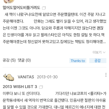
역됐다. 처음엔 '일본의 공산조직'이라는 정도의 단편적 지식만 갖고
단구성원들의 민주적인 결정에 의해 이성적이고 합리적으로 진행
껴질 수 있는데, 저자의 입장에서는 이는 꼭 필요한 이야기이다. 왜냐
멀어도얼어도비틀거려도
있었던 터라 읽어 볼 생각도 안했는데, 도서관에서 신착자료에 꼽힌
된 사건이었다. 급박했던 당시 상황 속에서 숙청이 하나의 기이한 유
하면 이들의 내부논리를 어느 정도 알지 못한 상태에서 이 연합적군
새 책이 나왔구나!오전에 알았으면 주문했을텐데. 이건 주말 지나고
것을 집어들고 몇 페이지 읽다 집으로 데려오고야 만 그 책이다. 일본
행으로 자리잡게 된 심리적 메커니즘 역시 어떤 고유의 '맥락'을 가지
의 '숙청'이라는 사건에 다다르면, 우리는 그 사건을 피상적으로 이해
주문해야겠다. 만화는 그래도 빨리 읽을 수 있어, 라고 생각했었
대학생들이 혁명을 부르짖으며 그들 스스로를 '총화'한다는 명목으로
고 있는 듯이 보인다. 폐쇄 사회 안에서 배출되지 못하고 쌓여가는 공
할 수 밖에 없기 때문이다. 두 번째 미덕은 책의 저자 퍼트리샤 스태인
는데 이젠 그것도 아니야. 담요와 주름과 약해지지만 않는다면 괜찮
동료들에게 잔인한 폭력을 왜 가했는지, 어떻게 그럴 수 있었는지를
격적인 에너지가 바야흐로 임계점에 육박했을 때, 그것을 어떻게든
호프가 외부인이라는 점이다. 사건은 1972년에 세상에 드러났고, 그
은 인생이야를 겨우 읽고 팔레스타인은 아직도 한참 걸릴 듯 하다.책
설득력있게 풀어 낸 책이다. 이 책을 읽은 후 일본에서 2007년 만들
내부적으로 소진시키기 위해 자연발생적으로 융성하게 된 집단적 향
로부터 약 40여년 간의 시간이 흘렀다. 그동안 일본의 각계에서 이
주문해야겠는데 정신없어 못하고있고.집에있는 책탑도 정리해야겠는
어진 와카마츠 코지 감독의 '실록 연합적군'이란 영화도 참고해봤는데
유의 극단적 형식이 곧 숙청이었다고 해석해 볼 수 있지 않을까. 과
사건을 다루는 수많은 글들이 쏟아져나왔으며, 이 사건에 영향을 받
데 집에만 가면 꼼짝않고 드러눠버리고 있다.아무래도 이번 주말까지
책을 읽은 후라 몰입도도 높고 내용 이해도 아주 잘 됐다. 일본 공산당
연 이성은 무엇이고 비이성은 무엇이며 그 둘을 가르는 기준은 무엇
더보기
은 수많은 소설 및 영화, 만화 등이 나왔다(와카마쓰 고지의 영화 <실
는 지나야 좀 정신을 차릴려나봐.
을 이해한다기 보다는 세계사에 이런 일도 있었구나 하는 정도로 알
일까. 이성과 비이성이란 차라리 뫼비우스의 띠의 안팎과도 같은 것
공감 (
5
)
댓글 (0)
록 연합적군>이나 야마모토 나오키의 만화 <레드> 같은 것이 그 예
아두는 것도 나쁘지 않을 것 같다. 3. <워싱턴 룰>. 앤드루 바세비
이라고 해야 하지 않을까. 정교한 논리 회로를 따라가서 끝내 비이성
이다). 또한 사건의 주범격인 사카구치 히로시 등 수많은 관련자들이
치. 박인규 역. 오월의봄. 퇴역 미군장교 앤드루 바세비치가 본인의
의 문을 열고 나오는 일이야말로 인류가 반복하는 영원한 희비극이
아직도 옥중에서 혹은 외부에서 살아 있으며, 이들은 사건 후 '자기 비
VANITAS
2013-01-30
메뉴
조국의 미래를 걱정하며 쓴 책인 <워싱턴 룰>은 더 이상 미국이 전쟁
아닐지. 저자의 말대로 이 사건에 대해 평가할 수 있는 것은 '단지 어
판'을 포함한 여러 이야기들을 꾸준히 쏟아내고 있기도 하다. 그런데
일변도인 국제정책을 종식하고 좀 더 평화적인 세계의 '관리'로 나아
떤 사람이 헤엄을 치다 너무 멀리까지 가버렸다는 것' 뿐이다. 그러나
2013 WISH LIST 3
이러한 것들에 공통점이 있다면 이는 모두 일본 내에서 만들어진 이
가기를 바라는 내용이다. 미국을 국제적 분쟁과 전쟁의 한복판으로
이 '멀리'라고 하는 공간적 간격 역시 따지고 보면 주관적인 기준점으
미루다 보니 또 산더미다. 기다리던 나보코프의 <롤리타>가
야기들인 바, 이는 그 사건이 전후 일본사회에 끼친 영향력을 생각해
내모는 세력들은 누구이며 이들을 비호하는 정치세력은 어떻게 답합
로부터 상정되는 지극히 상대적인 개념이 아닌가. 그렇다면 이렇게도
문학동네에서 새 역자의 번역으로 출간됐다. 민음사판 절판의 아쉬움
볼 때, 어쩌면 넓게 보면 모두 당사자들의 이야기들일 수 있다는 점을
하고 있는지를 알려주는 책이다. 저자는 서문에서 한국도 너무 미국
말해볼 수 있겠다. 어쩌면 신체 학대와 고문과 살인을 인간이 저지를
을 달랠 수 있을 것으로 기대한다. 대니얼 예르긴의 에너지에 대한 전
말해준다. 그러나 이 스태인호프 교수는 다르다. 그는 미국인이며 이