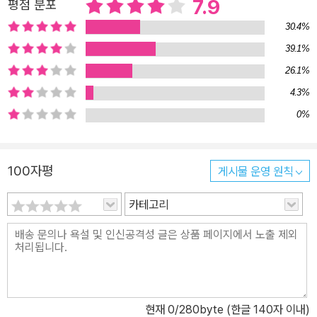
7.9
평점 분포
자는 이 질문에 답하기 위해 적군파의 궤적을 탄생부터 소멸까지 추
30.4%
적하며 그들의 내면을 세밀하게 해부한다. 그리고 적군파의 비극이
유별난 악마가 저지른 이례적 범죄가 아니라 보편적 인간 심리에 기
39.1%
반을 둔, 누구나 빠져들 수 있는 자기 함정이라는 것을 밝혀낸다. 일본
26.1%
진보를 수렁에 빠뜨린 ‘연합적군 숙청 사건’ 지금은 정치적 대자보 한
4.3%
장 찾아보기 힘든 일본 대학의 캠퍼스. 하지만 일본에도 한때 학생 운
0%
동이 불타던 시절이 있었다. 1960년대 말 ‘전공투(全共?)’라는 이름
으로 타오른 저항의 불꽃은 순식간에 일본 전역 100개 이상의 대학
으로 옮겨 붙었다. 수십만 명의 학생들이 헬멧과 각목으로 무장하고
100자평
게시물 운영 원칙
강의실을 뛰쳐나와 경찰과 부딪쳤다. 베트남 전쟁, 일본 내 미군 기지
카테고리
건설, 미국의 신탁 통치를 받던 오키나와 문제, 미농촌의 난개발, 대학
당국의 부패 등 맞서 싸울 사회 문제는 차고 넘쳤다. 시민 사회도 열정
적 젊은이들의 싸움에 적극 동조했다. 그러나 열도를 휩싼 투쟁의 열
기는 오래가지 못했다. 1972년 ‘연합적군 숙청 사건’과 함께 학생 운
동은 나락으로 떨어졌다. 31명의 청년들이 산속에서 서로 죽이고 죽
어 두 달 만에 12명이 희생된 전대미문의 연쇄 살인. 전원이 합세하여
현재
0
/280byte (한글 140자 이내)