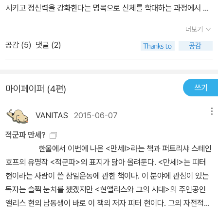
시키고 정신력을 강화한다는 명목으로 신체를 학대하는 과정에서 벌
있다. 그리고 퍼트리샤 스태인호프의 책 <적군파>는 이 사건을 당시
어진 일이었다. 그들은 생활 태도가 불량하게 느껴지거나 공동작업에
관련자들의 인터뷰 및 증언, 그들이 남긴 기록, 그리고 그간 쏟아져나
더보기
서 실수를 한 동료를 골라내어 영하의 추위에 세워놓고, 밥을 안 주고,
온 각종 문서들에 대한 연구를 통해 세밀하게 재구성하고 있으며, 따
공감 (
5
)
댓글 (2)
집단 구타하는 식으로 차례차례 죽여 나갔다. “진정한 혁명가는 아
라서 그 사건의 미스테리 및 어떤 기이한 부분으로 인해 흥미진진하
무리 혹독한 상황에 놓여도 죽음에 굴복하지 않고 극복할 수 있기 때
게 읽힌다.내가 보기에 이 책이 가진 미덕은 크게 세 가지다. 먼저 하
문에” 조직원들은 동료의 죽음을 ‘패배사’로 규정했으며, 나약함을 극
나는 이것이 단지 그 사건을 세밀하게 추적하는 데에만 머물고 있지
쓰기
마이페이퍼 (4편)
복하지 못하고 죽어버린 동료를 진심으로 안타까워하며 땅에 묻었다.
않다는 점이다. 책의 저자는 저널리스트나 르포 작가가 아니고, 사회
희생자 중 누군가는 자신의 나약함을 반성하며 죽여 달라고 애원하여
학과 교수이다. 그러므로 저자의 관심은 이 사건이 어떻게 시작되었
VANITAS
2015-06-07
메뉴
죽임을 당하기도 했다. 지도부는 살인에 대한 죄책감 때문이 아니라,
으며, 어떤 양상으로 펼쳐졌으며, 이것이 어떻게 마무리되었는지
부하들을 제대로 정신무장 시키지 못했다는 죄책감으로 괴로워했다.
적군파 만세?
에 있지 않다. 즉 저자가 관심을 가지고 있는 것은 이 사건 자체가 아
구타에 참여한 조직원들은 “폭력에 참가하는 것을 죄스럽게 여기면
한울에서 이번에 나온 <만세!>라는 책과 퍼트리샤 스테인
니라, 그 사건의 배경이 되는 요소, 그 사건의 어떤 구조적인 형태, 그
서도 동시에 죄책감 자체를 뛰어넘어야 할 자신의 정신적인 나약
호프의 유명작 <적군파>의 표지가 닮아 올려둔다. <만세!>는 피터
사건과 사회와의 관련성, 그리고 그것이 결과적으로 사회에 미친 영
함”으로 여겼다. 어떻게 이런 일이 일어날 수 있었을까. 아무리 이데
현이라는 사람이 쓴 삼일운동에 관한 책이다. 이 분야에 관심이 있는
향들이다. 사건 그 자체 못지 않게 그러한 부분들에도 관심을 두는 것
올로기에 경도되었다고 하나 학생운동조직 멤버들은 대부분 중산층
독자는 슬쩍 눈치를 챘겠지만 <현앨리스와 그의 시대>의 주인공인
은 중요한데, 이 사건은 단순한 일회성의 범죄가 아니기 때문이다. 연
출신의 고학력자 젊은이들이었으며, 논리적으로 사고할 줄 알고 자기
앨리스 현의 남동생이 바로 이 책의 저자 피터 현이다. 그의 자전적인
합적군이 벌인 이 아사마 산장에서의 농성과 내부 '숙청'은 좁게는 당
반성 능력도 뛰어난, 지극히 평범한 정상인들이었다. 심지어 조직의
이야기들과 삼일운동 당시 우리 주변국과 조선의 상황을 짐작해 볼
대의 일본의 진보적 학생운동 및 폭력적 사회변혁 운동, 그리고 해외