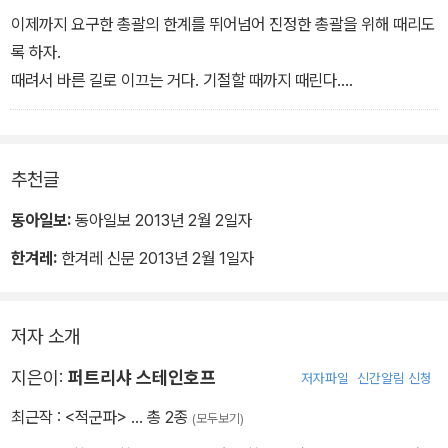
들어 던졌으며 활동 자금을 얻고자 총을 탈취해 은행을 털었다. 다른
“적군파의 다른 활동들이 시대의 흐름 속에 묻혔어도, 이 사건만큼은
나가타 “당신 자신이 무슨 생각으로 산에 온 거냐고. 지금 자기 이야
이제까지 요구한 총괄의 한계를 뛰어넘어 진정한 총괄을 위해 때리도
적군파의 이론은 적군파에 속한 일본 청년 병사들을 그야말로 활동의
당파가 총리의 미국 방문을 반대하는 데모를 준비할 때 적군파는 총
깊은 고뇌의 근원이자 운동이 극복해야 할 하나의 유산으로 남은 것
기는 하나도 안 하고 있잖아. 왜 산에 온 건데?”
록 하자.
중심에 세워놓았다. 선택받은 일본 청년으로서 세계 혁명 전쟁에서
리 납치를 위한 군사 훈련을 계획했다. 그리고 1972년 2월, 다른 급
이다.”(152쪽) 저자는 적군파의 궤적을 따라가는 과정에서 적군파와
도야마 “무슨 말을 하라는 거죠?”
때려서 바른 길로 이끄는 거다. 기절할 때까지 때린다.
자신들이 전위라고 자각하기란 쉬운 일이었다. 요컨대 적군파 멤버들
진 조직 ‘혁명좌파’와 연합하여 ‘연합적군’을 칭하던 적군파는 5명의
일본 학생 운동을 이해하려면 연합적군 숙청 사건에 정면으로 도전할
- 적군파와 혁명좌파의 공동 군사 훈련에서 오간 대화
깨어났을 때는 새 사람으로 다시 태어나 공산주의화를 받아들일 거
은 일본에만 머무를 필요가 없었고 훈련된 일본의 기동대와 독선적인
멤버가 총 3만 5천 명의 경찰에 열흘 동안 맞서 농성을 벌인 ‘아사마
수밖에 없음을 깨닫는다. 그리고 20여 년간의 당사자 인터뷰와 현장
다.
일본 대중을 상대로 하여 허무한 충돌을 거듭하며 좌절감에 빠질 필
산장 사건’을 통해 마침내 국민적 영웅으로 떠오른다.
조사를 통해 “이 사건이 상상조차 할 수 없는 극단적 사건이 아니라
저자가 연합적군 숙청 사건의 동력으로 지목하는 것은 숙청 당사자의
- 모리 쓰네오, 폭력에 의한 ‘총괄’을 처음 제안하며
추천글
요도 없었다. 적군파는 세계 혁명의 사명을 진 일본의 전위 분자로서
빠져들기가 너무나 쉬웠던 심연이라는 사실”(152쪽)을 인식하기 시
판단과 행동에 주춧돌이 된 ‘이론’의 힘이다. 이론은 본디 인간의 힘으
어디든지 갈 수 있었고 어떤 지역의 혁명 전쟁에도 참가할 수 있었다.
마지막 날 기동대 숫자는 1,500명으로 늘어났다. 산장 앞부분을 파괴
작한다.
로 세상을 해석하고 변혁하려는 적극적이고 능동적인 시도의 산물이
‘총괄’ 대상이 된 멤버들이 ‘총괄’을 혼자 힘으로 제대로 해내지 못하
동아일보:
동아일보 2013년 2월 2일자
- 2장 적군파 - 혁명 병사라는 이미지(100쪽)
하는 작업이 거대 크레인을 동원하여 시작되었고 약 50톤이나 되는
다. 그러나 연합적군은 스스로 만들어낸 이론에 눈이 가리고 만다.
고 있다는 판단이 내려졌을 때, 동지의 발전을 원조한다는 명목에서
한겨레:
한겨레 신문 2013년 2월 1일자
물이 발사되었다. 경찰은 12발의 연막탄과 1,400발이 넘는 최루탄을
내게 이 사건이 주는 진정한 교훈, 진정한 공포는 지극히 일반적인 사
비극의 발단은 적군파 지도자 모리 쓰네오가 만들어낸 ‘공산주의
폭력이 시작되었다. 지도자 모리는 구타를 ‘자신의 약점과 대결함으
썼다. 낮에 기동대가 산장 돌입을 개시하자 연합적군 멤버들은 총과
회 상황이 뜻밖의 이변을 낳았다는 사실이다. 내 목적은 그 상황을 추
화’와 ‘총괄’이라는 관념이었다. 모리에 따르면 ‘공산주의화’를 이뤄야
로써 약점을 극복하게 하는 수단’이라고 규정했다. 때리고 나서 혹한
쇠파이프 폭탄으로 항전했다. …… 이 공방전 마지막 날 현장은 일본
적하여 조사하는 것이지 이야기를 세부에 걸쳐 정확히 반복하는 것은
훌륭한 혁명 전사가 될 수 있었다. 그는 ‘공산주의화’를 이루기 위해
속에 꽁꽁 묶어 둔 채 굶기는 것은 동지가 자신의 문제를 자각하고 극
저자 소개
의 모든 방송국이 10시간 가까이 생중계했고 95퍼센트에 달하는 시
아니다. 그러나 한편으로는 세부야말로 진상을 밝혀준다고 할 수 있
‘총괄’이라는 이름으로 행해지는 조직 전체의 집단 비판을 거쳐 각자
복하는 데 ‘완전히 집중할 수 있도록 돕는’ 일이었다.
지은이:
퍼트리샤 스테인호프
청률을 기록했다. - 2장 적군파 - 혁명 병사라는 이미지(138~139
저자파일
신간알림 신청
다. 세부를 알지 못한다면 1972년 겨울 죽음의 숙청으로 연합적군이
자신의 문제점을 자각하고 극복하자고 제안했다. 기탄없이 비판을 주
쪽)
라고 불린 일본의 혁명적 단체가 31명에서 19명으로 줄었다는 사실
고받음으로써 동지의 진보에 협력하자는 것이었다.
중앙위원회는 바로 두 사람을 구타할 임무를 나누어 맡았다. 이미 잠
최근작 :
<적군파>
… 총 2종
(모두보기)
을 아는 데 그칠 뿐이다. 한겨울 일본의 산속에서 그들이 동지 12명을
자리에 든 다른 멤버들도 구타 장면을 보라고 깨워서 불러모았다. 맞