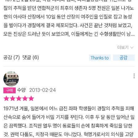
찰의 추적을 받던 연합적군의 최후의 생존자 5명 전원은 일본 나가노
현의 아사마 산장에서 10일 동안 산장의 여주인을 인질로 잡고 농성
을 벌이다가 경찰에게 결국 체포되었다. 사건은 끝난 것처럼 보였고,
모든 진상은 드러난 듯이 보였으며, 이들에게는 긴 수형생활만이 남
은 듯했다. 그런데 이들을 심문하는 과정에서 사건의 숨겨진 나머지
더보기
부분이 드러났고, 그것은 경찰은 물론 전 일본인을 깜짝 놀라게 했다.
공감 (
7
)
댓글 (6)
아사마 산장에서 사건이 벌어지기 전, 경찰의 수사망을 피해 평균나
이 23.3세의 일단의 젊은이들은 산속의 비밀 기지로 들어갔고, 그 숨
겨진 공간에서 두 달 동안 총 31명의 연합적군 멤버 중 12명이 목숨을
메뉴
잃은 것이다. 도대체 산속에서 무슨 일이 벌어졌던 것일까? 연쇄살인
수양
2013-02-24
마라도 돌아다녔던 것일까, 아니면 어떤 죽음의 바이러스라도 퍼졌던
것일까? 마쓰모토 세이초의 팩션이나, 김전일 소년의 사건기록부에
1971년 겨울, 일본에서 어느 급진 좌파 학생들이 경찰의 추적을 피해
나 등장할 법한 이 사건은 언론 및 전 사회의 관심을 끌었고(아사마
산속으로 숨어 들어가 비밀 기지를 꾸린다. 이후 두 달 동안 일어난 일
산장에서의 진압 과정은 텔레비전으로 생중계되었고, 이는 최고 89.
은 끔찍했다. 조직원 열두 명이 동료들의 손에 참혹하게 죽임을 당한
7퍼센트의 시청률을 기록했다), 이들을 둘러싼 이야기는 사건의 양상
것. 권력 다툼도, 치정극 때문도 아니었다. 혁명가로서의 의식을 고양
이 밝혀진 직후에는 물론 아직까지도 일본 사회에서 널리 회자되고