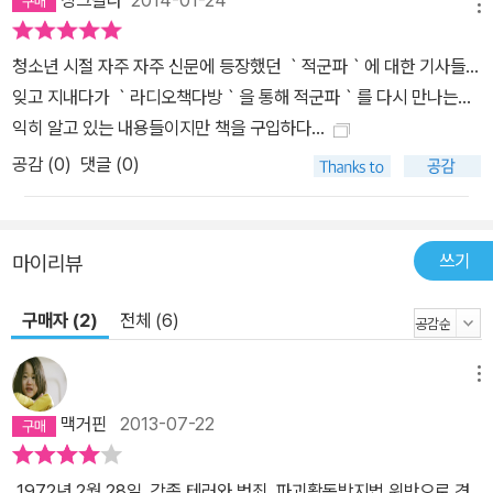
메뉴
청소년 시절 자주 자주 신문에 등장했던 ｀적군파｀에 대한 기사들...
잊고 지내다가 ｀라디오책다방｀을 통해 적군파｀를 다시 만나는...
익히 알고 있는 내용들이지만 책을 구입하다...
공감 (
0
)
댓글 (0)
쓰기
마이리뷰
구매자 (2)
전체 (6)
메뉴
맥거핀
2013-07-22
1972년 2월 28일, 각종 테러와 범죄, 파괴활동방지법 위반으로 경