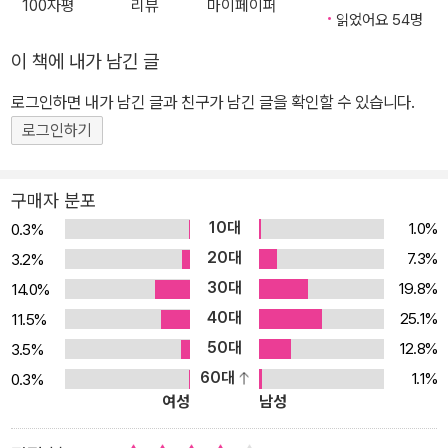
100자평
리뷰
마이페이퍼
군 숙청 사건’이라는 이름으로 역사에 남은 이 참사는 일본 열도를 발
읽었어요 54명
지가 약하다는 뜻이다. 약함이 드러나면 다음 희생자는 자신이 될 것
칵 뒤집어놓았다. 언론은 앞다투어 ‘피의 숙청’을 세부까지 묘사했다.
이다. “점점 심해지는 폭력 앞에서 주춤한 사람도 마음 약한 자세를
이 책에 내가 남긴 글
좌파 활동가들은 좌파 내부의 자멸적 광란에 망연자실했다. 한때 운
조금이라도 보이면 이번에는 자신이 비혁명적이라고 추궁당하리라는
동의 지지자였던 이들이 잇따라 등을 돌렸다. 동지 살해라는 오명을
로그인하면 내가 남긴 글과 친구가 남긴 글을 확인할 수 있습니다.
것을 금방 깨달았다.”(188쪽) 개개인의 내면에 도사린 공포에 힘입
뒤집어쓴 채 ‘혁명’은 일본 사회의 금기어가 되었다. 수많은 사람들이
로그인하기
어 이론이라는 괴물은 갈수록 강력하게 연합적군 멤버들을 사로잡았
이 비극을 이해하려고 애썼다. 그러나 동지를 살해한 당사자들조차
다.
자신들이 저지른 과오를 쉽게 설명할 수 없었다. 연쇄 살인이 벌어진
구매자 분포
산속의 ‘밀실’에서는 희생자를 선택하는 기준이 없었다. 내일은 누가
10대
1.0%
0.3%
묶이고 고문당할지 알 수 없었다. 내면에서 솟아오르는 두려움과 의
20대
7.3%
3.2%
구심을 모두들 하나같이 눌러 죽였고, 오히려 더욱 열성적으로 폭력
30대
19.8%
14.0%
에 참가했다. 폭력은 동지가 진정한 혁명가로 거듭나게 하기 위한 원
40대
25.1%
11.5%
조 행위였다. 폭력 앞에서 망설임을 느끼는 건 혁명가답지 못한 일이
50대
었다. 그들은 마음이 강하지 못한 자신을 스스로 꾸짖었다. 아무도 자
12.8%
3.5%
신들이 걸어가는 엇나간 길을 멈추지 못했다. 평균 나이 23.3세, 혁명
60대
1.1%
0.3%
여성
남성
적 열정 이외에는 여느 또래와 다를 게 없었던 젊은이들을 돌이킬 수
없는 구렁텅이로 떠민 ‘보이지 않는 손’의 정체는 무엇이었을까? 저