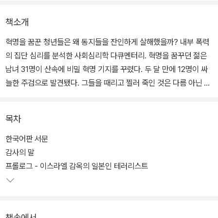
책소개
혁명을 꿈꾼 청년들은 왜 동지들을 잔인하게 살해했을까? 내부 폭력
의 집단 심리를 분석한 사회심리학 다큐멘터리. 혁명을 꿈꾸던 젊은
남녀 31명이 산속에 비밀 혁명 기지를 꾸렸다. 두 달 만에 12명이 싸
늘한 주검으로 발견됐다. 그들을 때리고 찔러 죽인 것은 다름 아닌 나
머지 19명, 그들의 동지였다. 1972년 3월, ‘연합적군 숙청 사건’이라
는 이름으로 역사에 남은 이 참사는 일본 열도를 발칵 뒤집어놓았다.
목차
수많은 사람들이 이 비극을 이해하려고 애썼다. 그러나 동지를 살해
한국어판 서문
한 당사자들조차 자신들이 저지른 과오를 쉽게 설명할 수 없었다. 평
감사의 말
균 나이 23.3세, 혁명적 열정 이외에는 여느 또래와 다를 게 없었던
프롤로그 - 이스라엘 감옥의 일본인 테러리스트
젊은이들을 돌이킬 수 없는 구렁텅이로 떠민 ‘보이지 않는 손’의 정체
는 무엇이었을까? 저자는 이 질문에 답하기 위해 적군파의 궤적을 탄
생부터 소멸까지 추적하며 그들의 내면을 세밀하게 해부한다. 그리고
책속에서