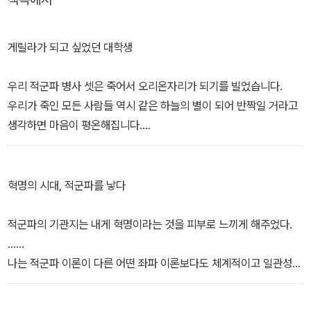
적군파의 비극이 유별난 악마가 저지른 이례적 범죄가 아니라 보편적
인간 심리에 기반을 둔, 누구나 빠져들 수 있는 자기 함정이라는 것을
밝혀낸다.
게릴라가 되고 싶었던 대학생
우리 적군파 병사 셋은 죽어서 오리온자리가 되기를 빌었습니다.
우리가 죽인 모든 사람들 역시 같은 하늘의 별이 되어 반짝일 거라고
생각하면 마음이 평온해집니다.
혁명이 계속되면 별의 수가 얼마나 더 늘어날까요!
- 오카모토 고조, 텔아비브 공항 습격 사건을 재판하는 법정에서
혁명의 시대, 적군파를 낳다
적군파의 실체를 이해하기 위한 최초의 한 걸음을 저자는 이스라엘
교도소에서 뗀다. 1972년 5월 31일, 이스라엘 텔아비브 공항에서 세
적군파의 기관지는 내게 혁명이라는 것을 피부로 느끼게 해주었다.
계를 경악하게 한 총기 난사 사건이 일어났다. 몇 분 사이에 26명이
……
사망하고 80명이 부상을 입은 이 테러의 범인은 일본에서 온 적군파
나는 적군파 이론이 다른 어떤 좌파 이론보다도 체계적이고 일관성
청년 세 명이었다. 범인들은 사건 직후 자살을 시도했지만, 한 명이 본
있다고 생각했다.
의 아니게 목숨을 부지하여 종신형을 선고받았다.
비(非)마르크스주의적 주장이 나와도 마르크스주의의 현대적 발전