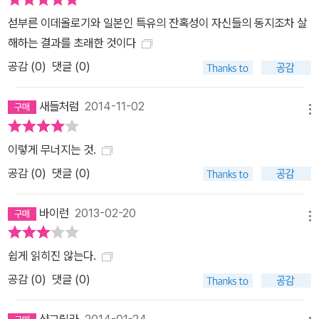
적군파의 전모를 이해하기에 가장 적합한 길잡이다.
섣부른 이데올로기와 일본인 특유의 잔혹성이 자신들의 동지조차 살
해하는 결과를 초래한 것이다
공감 (
0
)
댓글 (0)
새들처럼
2014-11-02
메뉴
이렇게 무너지는 것.
공감 (
0
)
댓글 (0)
바이런
2013-02-20
메뉴
쉽게 읽히진 않는다.
공감 (
0
)
댓글 (0)
샹그릴라
2014-01-24