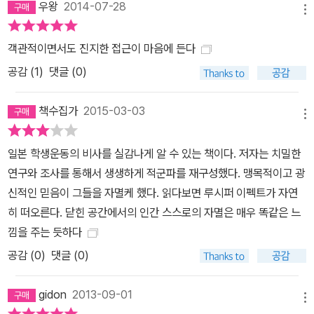
우왕
2014-07-28
을 명쾌하게 보여준다. 일본 문학과 영화를 비롯한 문화 전반에 커다
메뉴
란 영향을 끼쳐 온 이른바 ‘전공투 세대’의 경험을 이해할 수 있는 좋
은 자료가 될 것이다. 한국 최초로 소개되는 적군파 연구의 대표작 ‘적
객관적이면서도 진지한 접근이 마음에 든다
군파’의 악명은 한국에도 익히 알려져 있다. 30년간 전 세계를 무대
공감 (
1
)
댓글 (0)
로 테러를 벌이다 2000년에 체포된 ‘테러의 여왕’ 시게노부 후사코
도 적군파 간부였다. 일본 전국에 생중계되어 시청률 95%를 기록한
책수집가
2015-03-03
메뉴
사상 초유의 인질극 ‘아사마 산장 사건’의 주범도 적군파였다. 북한에
혁명 기지를 만들겠다며 일본 최초로 비행기를 납치하여 평양으로 떠
일본 학생운동의 비사를 실감나게 알 수 있는 책이다. 저자는 치밀한
난 ‘요도호 사건’의 장본인 역시 적군파 멤버다. 얼마 전(2012년 10
연구와 조사를 통해서 생생하게 적군파를 재구성했다. 맹목적이고 광
월) 작고한 일본 영화계의 거장 와카마쓰 고지 감독의 <실록 연합적
신적인 믿음이 그들을 자멸케 했다. 읽다보면 루시퍼 이펙트가 자연
군>을 비롯하여 연합적군을 소재로 한 영화 몇 편이 한국에 알려지기
히 떠오른다. 닫힌 공간에서의 인간 스스로의 자멸은 매우 똑같은 느
도 했다. 무라카미 하루키의 소설 《1Q84》도 작중의 단체 ‘여명’을 묘
낌을 주는 듯하다
사하면서 연합적군을 모티브로 차용했다. 그러나 과격 테러 집단의
공감 (
0
)
댓글 (0)
대명사라는 인식을 넘어 적군파를 낳은 사회적 배경과 그들의 심리를
이해하려는 시도는 일본 현지에서도 드물었다. 이 책은 사회학과 심
gidon
2013-09-01
메뉴
리학을 기반으로 하여 적군파를 정면으로 분석한 최초의 연구서이자,