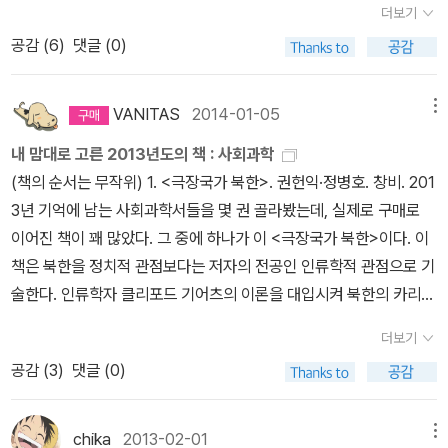
더보기
우두머리는 사건 이후 감옥에서 다음과 같은 자기 비판을 하기도 한
수 있는 가치있는 책이다. <적군파>는 일전에 흥미롭게 읽은 책이다.
에서 벌인 요도호 그룹의 비행기 납치 사건이나 일본적군의 이스라엘
다. “나는 내가 광기의 세계에 있었던 것이 사실이라고 보며 내가 그
공감 (
6
)
댓글 (0)
60년대 일본 연합적군안의 내부 폭력을 일목요연하게 다룬 책이다.
텔아비브 공항 습격 사건 등의 거대한 테러들과도 연결되어 있으며,
런 세계를 만들었다고 생각하고 있다. 그러나 이성을 잃을 만큼 사리
서로다른 시대의 역사적 사실을 다룬 책의 표지가 비슷하니 또 흥미
넓게는 일본의 현대사 전체와 일본인들의 어떤 정신적 세계와도 연관
분별을 못하게 된 상태였다거나 상황을 판단할 능력을 잃어버렸다고
롭다.
되어 있다. (참고로 말해두자면 요도호 그룹 및 일본적군, 그리고 연
VANITAS
2014-01-05
메뉴
생각하지는 않는다. 오히려 너무 많은 것을 생각하고 판단하고 처리
합적군, 적군파는 모두 일본공산주의자동맹(분트)의 분파들이며- 이
내 맘대로 고른 2013년도의 책 : 사회과학
했던 것이다.” 이성이란 사리에 치우침이 없는 것이기 때문에 보편적
를 통칭하여 '적군파'라고도 한다 -, 그들은 각각 엄밀히 구분되는 조
(책의 순서는 무작위) 1. <극장국가 북한>. 권헌익·정병호. 창비. 201
인 협조를 만들어낼 수 있지만, 비이성이란 사적인 열정을 대표하기
직이다. 예를 들어 아사마 산장 사건을 벌인 연합적군은 적군파와 혁
3년 기억에 남는 사회과학서들을 몇 권 골라봤는데, 실제로 구매로
때문에 불가피하게 불화를 빚어낸다. 보편적이고 공정한 진리의 기준
명좌파가 통합된 조직이며, 한편으로 저자는 이 통합의 과정이 상당
이어진 책이 꽤 많았다. 그 중에 하나가 이 <극장국가 북한>이다. 이
에 호소한다는 의미에서 합리성이야말로 인간 종족의 안녕에 으뜸가
부분 이 '숙청'에 영향을 미쳤음을 밝히고 있다.) 그래서 저자는 이 책
책은 북한을 정치적 관점보다는 저자의 전공인 인류학적 관점으로 기
는 요소라고 보는 이유도 바로 여기에 있다. 이러한 시각은 합리성이
을 본격적인 사건의 계기가 된 연합적군의 탄생에서 시작하지 않는
술한다. 인류학자 클리포드 기어츠의 이론을 대입시켜 북한의 카리스
쉽게 승리할 수 있는 시대에는 물론이고, 합리성이란 자신이 동조할
다. 도리어 책의 시작은 이 아사마 산장 사건이 벌어진 3개월 후에 일
마적 권력현상과 정치학으로 이해하기 힘들었던 일련의 북한체제를
수 없는 부분에서 살인으로 해결해버릴 만한 배짱도 없는 사람들의
어난 오카모토 고조를 위시한 일본적군의 텔아비브 공항 총기 난사
더보기
인류학적으로 풀어냄으로써 새로운 시각으로 북한을 볼 수 있게 한
헛된 꿈에 불과하다며 합리성을 경시하고 거절하는 불행한 시대에는
사건과 오카모토 고조의 인터뷰이며, 다시 이야기를 거슬러 올라가,
공감 (
3
)
댓글 (0)
점이 마음에 들었다. 2. <적군파>. 퍼트리샤 스테인호프. 임
더더욱 지당하다. -버트런드 러셀, <게으름에 대한 찬양> 中에서 이
연합적군의 근원에 있는 적군파의 최초 탄생에서부터 이야기를 이어
정은 역. 교양인. 하와이대 사회학과 교수인 퍼트리샤 스테인호프가
책을 읽고 나면 러셀의 이런 말도 도무지 허튼 망언처럼 들리고 만다.
나가고 있다. 그래서 책의 초반에는 사건 중심이 아니라, 이들의 어떤
일본의 적군파에 대한 연구결과를 모은 책인 <적군파>가 2013년 번
숙청은 결코 우발적으로 행해진 광기의 잔치가 아니었다. 그것은 집
chika
2013-02-01
메뉴
이데올로기, 내부의 논리에 대한 이야기가 나와 약간은 지루하게 느