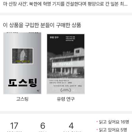
마 산장 사건’. 북한에 혁명 기지를 건설한다며 평양으로 간 일본 최초
어떤 경지인지는 아무도 몰랐다. 따라서 실제로 ‘공산주의화’를 이루
의 비행기 납치 ‘요도호 사건’. 이스라엘 공항에서 총기를 무차별 난사
는 데 성공한 멤버는 아무도 없었다. ‘총괄’ 대상으로 지목된 멤버들은
폭력에 참가하라는 지시를 받고 전원이 적극적으로 나서서 오자키를
해 전 세계를 충격에 빠뜨린 ‘텔아비브 공항 습격 사건’. 그리고 잔인
점점 심해지는 집단 비판을 언제까지나 감내해야 했고, 끝없이 이어
마구 때렸고, 기운이 빠져 저항하지 못하는 상태가 되어도 사정을 봐
이 상품을 구입한 분들이 구매한 상품
한 동지 살해로 일본 진보 운동에 찬물을 끼얹은 ‘연합적군 숙청 사
지는 추궁을 당하며 지극히 사소한 실수까지 모든 과거를 고해하듯
주지 않았다. 각자 자기를 지키기 위해 한 행위였으나 이데올로기의
건’……. 40년이 지난 지금도 적군파의 악명은 잊혀지지 않았다. 적군
토해내야 했다.
차원에서는 오자키를 돕는 행위로 정의되었다. 그러나 오자키는 죽어
파는 당대의 어떤 학생 운동 조직보다도 과격하고 급진적인 투쟁 노
버렸다. 만약 그들이 때린 탓에 죽었다면 그들은 살인자다. 그리고 공
선을 걸었다. 대학에 들어와 사회 문제에 눈뜬 평범한 청년들이 적군
‘공산주의화’라는 방침 아래 멤버가 지극히 사소한 성적 과오까지 진
산주의화를 달성하려고 함께 한 노력은 그들을 그릇된 길로 이끈 셈
파에서 세계 혁명을 위해 무엇이든 할 수 있는 투사로 변신했다. 그러
지하게 고백하고, 집단적 비판 세례를 받으면서 그 과오가 부르주아
이 된다. 이런 상황에 직면한 멤버들에게 모리는 오자키가 그들의 행
나 그들이 다다른 종착점은 동지 살해라는 참혹한 비극이었다. 《적군
사상이 남아 있는 탓이라는 크나큰 문제로 부풀려졌다고 해도 이상할
동 탓에 죽은 게 아니라 자기 자신의 과오 때문에 죽었다고 잘라 말했
파》는 일본 진보의 역사에 지워지지 않을 상처를 남긴 이 문제적 조직
게 없다. 그런 하찮은 고백을 아무리 해봤자 혁명 전사로 나아가는 길
다. 오자키는 모두가 도와주었는데도 불구하고 공산주의화의 지평으
을, 그들이 저지른 숙청 사건의 실체를 객관적 시선으로 치밀하게 추
을 제대로 걷고 있는지 여부는 알 길이 없다. 그러기는커녕 같은 수준
로 나아갈 힘이 없었기에 패배사를 ‘선택’한 것이다. - 3장 연합적군
적한 최초의 책이다. 그때 그곳에 있었다면 당신도 도망치지 못했을
의 사소한 행동을 아직 고백하지 않은 사람에게 불신감을 품는 토양
숙청 사건 - 폐쇄된 집단의 내부 폭력(191~192쪽)
고스팅
유령 연구
것이다! 내부 폭력의 집단 심리를 분석한 사회심리학 다큐멘터리 혁
이 생겼다. - 3장 연합적군 숙청 사건 - 폐쇄된 집단의 내부 폭력(178
명을 꿈꾸던 젊은 남녀 31명이 산속에 비밀 혁명 기지를 꾸렸다. 두
쪽)
동지가 하나 둘 죽어 가면서 남은 사람들은 오히려 더욱 충실하게 이
달 만에 12명이 싸늘한 주검으로 발견됐다. 그들을 때리고 찔러 죽인
읽고 싶어요 16명
론에 매달렸다. 이론을 잃어버리면 이미 저지른 살인 행위를 설명할
17
6
4
것은 다름 아닌 나머지 19명, 그들의 동지였다. 1972년 3월, ‘연합적
읽고 있어요 5명
길이 없다. 이론을 놓아버리고 폭력에서 손을 떼는 것은 곧 자신의 의