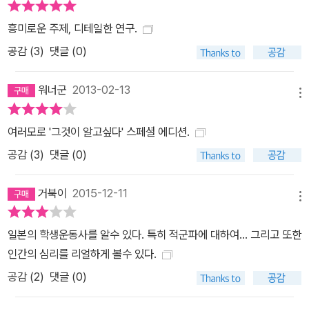
길은 누구나 빠져들 수 있는 심리적 함정이었다. 이 책은 적군파의 결
흥미로운 주제, 디테일한 연구.
성부터 소멸까지 전 과정을 추적하며 그들의 내면을 고스란히 독자
앞에 드러내 보여준다. ‘내가 그때 그 자리에 있었다면 과연 벗어날 수
공감 (
3
)
댓글 (0)
있었을까?’라고 독자로 하여금 스스로 묻지 않을 수 없게 만든다. 저
항과 혁명의 1960년대, 일본 좌파 운동의 생생한 호흡을 느낀다 196
워너군
2013-02-13
메뉴
0년대 후반은 일본뿐 아니라 전 세계에서 학생들이 주축이 된 신좌파
운동이 폭발한 시기였다. 운동의 기세가 점차 하향세로 접어들면서
여러모로 '그것이 알고싶다' 스페셜 에디션.
독일의 적군파(RAF), 이탈리아 붉은 여단, 미국 웨더맨 등 폭력 혁명
공감 (
3
)
댓글 (0)
을 주창하는 급진 단체가 동시다발적으로 나타나기도 했다. 당시 미
국 학생 운동의 중심지였던 미시간 대학에서 신좌파 운동을 직접 경
거북이
2015-12-11
메뉴
험한 저자는, 시공간을 넘나드는 폭넓은 시야를 바탕으로 하여 일본
학생 운동을 분석한다. 적군파가 탄생하기까지 일본 학생 운동이 거
일본의 학생운동사를 알수 있다. 특히 적군파에 대하여... 그리고 또한
쳐 온 치열한 분파 갈등과 급진화의 여정, 그리고 그 배경에 깔린 사회
인간의 심리를 리얼하게 볼수 있다.
상황이 객관적이면서도 생동감 넘치는 필치로 서술된다. 한국어판에
공감 (
2
)
댓글 (0)
는 일본과 세계의 학생 운동 관련 연표와 풍부한 각주 및 시각 자료가
추가되었다. 특히 20쪽에 달하는 연표는 일본 학생 운동의 핵심 흐름