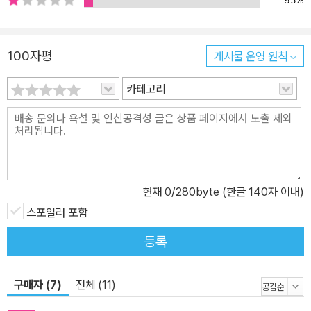
5.3%
고대 인도로 거슬러 올라갈 정도로 인도는 우화와 이야기들의 나라이
다. 자신을 독서가라고 생각했지만 이 책에 실린 우화와 이야기들 중
100자평
게시물 운영 원칙
에 처음 접하는 내용이 많아 놀랄 사람도 있을 것이다. ‘류시화’라는
저자명은 이제 독자들에게 특정한 스타일과 그만의 주제가 떠오르게
카테고리
한다. ‘인도의 우화와 이야기들 중에서 가장 흥미로운 주제는 무엇이
며, 가장 중요한 것은 무엇인가? 그리고 그것을 어떻게 이야기할 것
인가?’를 가장 잘 아는 작가이다. 대서사시 『마하바라타』 속 신과 인
간의 이야기를, 『라마야나』의 ‘내일로 미루지 말 것’과 ‘용서’를, 신화
에서부터 실화까지를 정성스럽게 들려준다. “한번은 호박벌이 날아
현재
0
/280byte (한글 140자 이내)
다니다가 열려 있는 꿀단지를 보았다. 흥분한 벌은 꿀단지에 뛰어들
어 한껏 꿀을 맛보았다. 꿀단지 밖으로 날아가면서 그 벌은 다른 벌들
스포일러 포함
에게 무슨 일이 일어났는지 알려주었고, 그 과정에서 몇 방울의 꿀이
등록
그의 입에서 다른 모든 벌들에게 튀기 시작했다. 다른 벌들에게는 믿
을 수 없는 일이었다. 벌들은 그저 한 마리 벌의 열정과 행동 때문에
구매자 (7)
전체 (11)
꿀을 얻고 있었다. 마찬가지로 우리가 무엇인가에 대해 깊은 애정을
갖고 있을 때 그것을 모든 사람과 나누고 싶은 것은 자연스러운 일이