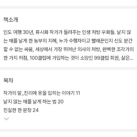
책소개
인도 여행 30년, 류시화 작가가 들려주는 인생 처방 우화들. 날지 않
는 매를 날게 한 농부의 지혜, 누가 수행자이고 빨래꾼인지 신도 분간
할 수 없는 싸움, 세상에서 가장 뛰어난 의사의 처방, 완벽한 조각가의
한 가지 허점, 100클럽에 가입하는 것이 소망인 99클럽 회원, 삶은
공평한가라는 질문에 당나귀가 한 대답, 죽음의 신이 보낸 네 통의 편
지, 시인이 된 도둑, 신이 부자와 가난한 자에게 내린 축복…….
목차
우리 삶에 친숙한 동물들, 스승들, 왕들, 학자들이 인도 우화만의 독특
작가의 말_진리에 옷을 입히는 이야기 11
한 화법으로 삶의 지혜와 진리를 전한다. 책장을 넘기면 염료 통에 빠
날지 않는 매를 날게 하는 법 20
져 털이 파란색으로 염색된 자칼이 와서 당신의 무릎에 파란 앞발을
진실한 한 문장 24
올려놓고 '내가 바로 너야.'라고 말할지 모른다.
원숭이가 엉뚱한 곳에 당신의 공을 떨어뜨리고, 겉모습이 아닌 내면