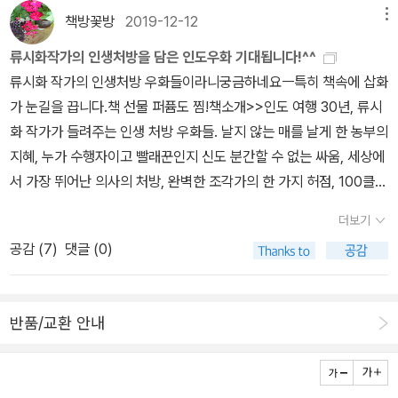
었어요. 하지만 일요일과 월요일의 차이는 소리부터 다르긴 합니다.
책방꽃방
2019-12-12
메뉴
주말엔 조금 더 조용한 편이고, 바깥에서 들리는 소리가 적습니다. 요
류시화작가의 인생처방을 담은 인도우화 기대됩니다!^^
즘은 창문을 닫고 지내는 시기라서 바깥의 소음도 큰 차이는 없는 것
류시화 작가의 인생처방 우화들이라니궁금하네요ㅡ특히 책속에 삽화
같지만, 그래도 없는 건 아닌 것 같아요. 가끔은 이웃집의 소음은 주말
가 눈길을 끕니다.책 선물 퍼퓸도 찜!책소개>>인도 여행 30년, 류시
이 더 클 때도 있습니다. 가끔은 이웃집에 실내 인테리어 공사를 하는
화 작가가 들려주는 인생 처방 우화들. 날지 않는 매를 날게 한 농부의
때가 있는데, 그런 시기에는 주말보다는 주중의 시기가 더 많았으니
지혜, 누가 수행자이고 빨래꾼인지 신도 분간할 수 없는 싸움, 세상에
까, 어떤 일과 어떤 소리는 시기별로 다르기는 합니다. 오전엔 창문
서 가장 뛰어난 의사의 처방, 완벽한 조각가의 한 가지 허점, 100클럽
을 닫고 바깥을 보니, 조금 차가워보였는데 햇볕은 환한 것 같은 기분
에 가입하는 것이 소망인 99클럽 회원, 삶은 공평한가라는 질문에 당
이 들었어요. 하지만 기온을 찾아보니 생각했던 것보다 많이 따뜻합
더보기
나귀가 한 대답, 죽음의 신이 보낸 네 통의 편지, 시인이 된 도둑, 신이
니다. 오늘 차가운 날이었다면 조금 따뜻한 사진을 찾았을 텐데, 오늘
공감 (
7
)
댓글 (0)
부자와 가난한 자에게 내린 축복…….우리 삶에 친숙한 동물들, 스승
은 그보다 맑고 쾌청한 느낌이 드는 사진이 좋을 것 같은, 그런 기분이
들, 왕들, 학자들이 인도 우화만의 독특한 화법으로 삶의 지혜와 진리
어서 페이퍼에 올리는 사진도 처음에 고른 것을 바꾸었습니다. 매일
를 전한다. 책장을 넘기면 염료 통에 빠져 털이 파란색으로 염색된 자
매일 비슷한 것 같아도, 매일 매일에서 다른 것들을 찾아내는 날이 있
반품/교환 안내
칼이 와서 당신의 무릎에 파란 앞발을 올려놓고 ‘내가 바로 너야.‘라고
고, 또 반대로 매일 다르지만 그 차이를 조금도 알지 못하고 비슷하게
말할지 모른다.원숭이가 엉뚱한 곳에 당신의 공을 떨어뜨리고, 겉모
만 볼 때도 있습니다. 눈이 좋으면 작은 차이를 볼 수 있고, 높은 곳에
습이 아닌 내면을 비추는 마법의 거울이 책 옆에 놓일지도. 진실한 앎,
서 보는 것과 같은 시야를 가지면 넓고 멀게 보고 큰 그림을 볼 수 있