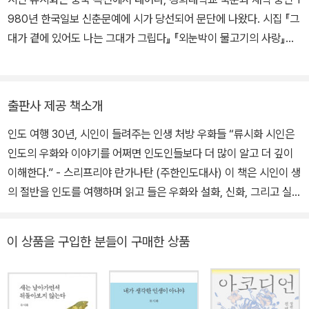
980년 한국일보 신춘문예에 시가 당선되어 문단에 나왔다. 시집 『그
대가 곁에 있어도 나는 그대가 그립다』 『외눈박이 물고기의 사랑』
『나의 상처는 돌 너의 상처는 꽃』 『꽃샘바람에 흔들린다면 너는 꽃』
을 냈으며, 잠언시집 『지금 알고 있는 걸 그때도 알았더라면』 『사랑하
라 한번도 상처받지 않은 것처럼』 『마음챙김의 시』를 엮었다. 인도 여
출판사 제공 책소개
행기 『하늘 호수로 떠난 여행』 『지구별 여행자』를 썼으며, 하이쿠 모
인도 여행 30년, 시인이 들려주는 인생 처방 우화들 “류시화 시인은
음집 『한 줄도 너무 길다』 『백만 광년의 고독 속에서 한 줄의 시를 읽
인도의 우화와 이야기를 어쩌면 인도인들보다 더 많이 알고 더 깊이
다』 『바쇼 하이쿠 선집』과 인디언 연설문집 『나는 왜 너가 아니고 나
이해한다.” - 스리프리야 란가나탄 (주한인도대사) 이 책은 시인이 생
인가』를 엮었다. 번역서로는 『인생 수업』 『술 취한 코끼리 길들이기』
의 절반을 인도를 여행하며 읽고 들은 우화와 설화, 신화, 그리고 실화
『마음을 열어주는 101가지 이야기』 『달라이 라마의 행복론』 『삶으로
를 담고 있다. 그는 이 우화와 이야기들을 통해 삶을 이해하고, 세상을
다시 떠오르기』 『나는 나』 『기탄잘리』 『예언자』 등이 있다. 우화집
받아들이며, 이야기로써 진리에 다가가는 법을 배웠다고 말한다. 한
『인생 우화』와 인도 우화집 『신이 쉼표를 넣은 곳에 마침표를 찍지 말
이 상품을 구입한 분들이 구매한 상품
권의 책을 읽다가 여러 번 덮고 생각에 잠긴다면 그 독서는 단순한 즐
라』, 인생 학교에서 시 읽기 『시로 납치하다』를 썼으며, 산문집으로
거움을 넘어 자아 성찰의 기회이다. 물질이 지배하는 세상에서는 황
『새는 날아가면서 뒤돌아보지 않는다』 『좋은지 나쁜지 누가 아는가』
금률이 ‘황금을 가진 자가 규칙을 정한다.’의 의미이다. 그러나 우화의
『내가 생각한 인생이 아니야』가 있다.
세계에서는 왕과 부자도 등장하지만 그들은 대개 바보일 뿐이다. 우