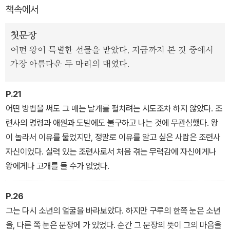
책속에서
을 비추는 마법의 거울이 책 옆에 놓일지도. 진실한 앎, 헌신과 용서,
자부심과 허영의 끝, 끌어당김의 법칙, 진정한 자기편, 삶의 우선순위
첫문장
등 다양한 주제가 매력을 더한다. 오랜 기간 작가가 엄선한 100편의
어떤 왕이 특별한 선물을 받았다. 지금까지 본 것 중에서
우화와 이야기들. 지역마다 맛과 향이 다른 인도 음식처럼 어느 곳을
가장 아름다운 두 마리의 매였다.
펼쳐 읽든 재미 이상의 의미와 깨달음이 있다.
P.21
어떤 방법을 써도 그 매는 날개를 펼치려는 시도조차 하지 않았다. 조
련사의 명령과 애원과 도발에도 불구하고 나는 것에 무관심했다. 왕
이 놀라서 이유를 물었지만, 정말로 이유를 알고 싶은 사람은 조련사
자신이었다. 실력 있는 조련사로서 처음 겪는 무력감에 자신에게나
왕에게나 고개를 들 수가 없었다.
P.26
그는 다시 소년의 얼굴을 바라보았다. 하지만 구루의 한쪽 눈은 소년
을, 다른 쪽 눈은 문장에 가 있었다. 순간 그 문장의 뜻이 그의 마음을