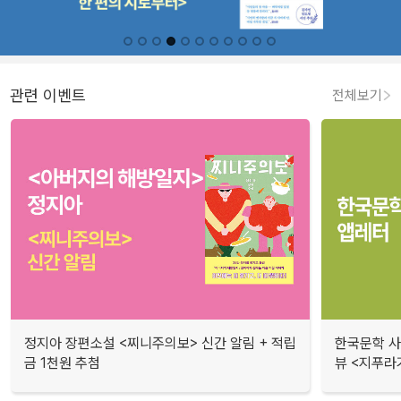
관련 이벤트
전체보기
정지아 장편소설 <찌니주의보> 신간 알림 + 적립
한국문학 사랑
금 1천원 추첨
뷰 <지푸라