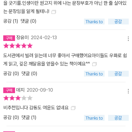
을 긋기를.인생이란 원고지 위에 나는 문장부호가 아닌 한 줄 살아있
는 문장임을 알게 될테니!
공감 (
1
)
댓글 (0)
장유미
2024-02-13
메뉴
도서관에서 빌려 읽는데 너무 좋아서 구매했어요아이들도 우화로 쉽
게 읽고, 깊은 깨달음을 얻을수 있는 책이예요^^
공감 (
0
)
댓글 (0)
데지
2020-09-10
메뉴
비추천입니다 감동도 여운도 없네요
공감 (
0
)
댓글 (1)