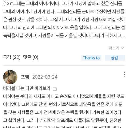
장애물이다. 이 생각을 버리지 않는 한 결코 탄센과 같은 경지에 오르
(13)“그대는 그대의 이야기이다. 그대가 세상에 말하고 싶은 진리를
지 못할 것이다. 탄센에게는남을 이기려는 마음이 없다. 이것이 그가
그대의 이야기에 담아야 한다. 그대의진리를 곧바로 주장하면 사람들
계속 이기는 이유이다.”======================…어느
은 관심 갖지 않을 것이다. 고집 세고 에고가 강한 사람으로 여길 것이
골프장에 원숭이가 들어와서 말썽인 적이 있단다. 원숭이가 골프공을
다. 그대의 진리에 그대만의 이야기로 옷을 입혀라. 그때 그 진리는 설
집어 던지거나 공을 들고 도망가기도 했어. 골프장에서는 원숭이를
득력을지닐 것이고, 사람들이 귀를 기울일 것이다. 그러기 위해서그
내쫓으려고 온갖 방법을 사용했지만 소용이없었지. 그리고 누군가 내
대는 먼저 삶을 경험해야 한다. 이야기는 경험에서 나오기 때문이
더보기
놓은 해결책으로 그 골프장은 더 많은 사람에게 인기를 얻게 되었다
다.”(26)그때 구루의 시선이 소년이 배웠다고 말한 첫 번째 문장에
는구나. 그 해결책은 원숭이를 골프의 룰에 포함시키는 것이었어. 친
공감 (
22
)
댓글 (0)
꽂혔다. 인도의 초급 교과서는 ‘개’나‘고양이’ 같은 단어들로 시작하지
공을원숭이가 잡아서 다른 곳에 던지면 그 곳에서 다음 공을 치고, 원
않는다. 인생의 조언으로 시작한다. 산스크리트어로 된 책의 알파벳
숭이가 공을 집어 홀에 넣으면 홀인원이될 수도 있고 말이야. 그 골프
뒤에는다음과 같은 첫 문장이 적혀 있었다.‘화내지 말라. 결과흥분하
포엠
2022-03-24
메뉴
장에서는 예외적인 상황이 생겨서 골프에 더 재미를 느끼게 된 것이
지 말라. 이성을 잃지 말라.’그리고 두 번째 문장은 이것이었다.‘진실
바라볼 때는 다만 바라보라
지. 마치 우리 삶처럼 말이야. 우리 삶이 우리 생각한대로만 흘러가는
을 말하라.언제나 진실만을 말하라.’(56)“그대에게는 뛰어는 음악적
바히야는 붓다의 제자도 아니고 승려도 아니었으며 계율을 지킨 것도
경우는 거의 없어. 원숭이가 있는 골프장처럼 뜻하지 않은 일이 발생
소질이 있는데, 단 한 가지가 문제다. 누군가를 이기려는 욕망이 그것
아니었다. 그럼에도 단 한 번의 가르침으로 깨달음을 얻은 것에 의문
할 수도 있잖아. 그렇다고 그걸 취소하고 다시 할 수도 없는 게 우리
이다. 훌륭한 음악성과 재능을 가졌음에도 그대의 가슴은 음악이 아
을 갖는 사람들은 그가 전생에 많은 수행을 했기에 가능한 일이었다
인생이잖니. 이원숭이 골프장 우화를 통해서 그런 삶의 자세를 배울
니라 다른 사람을 이기겠다는 일념으로 가득 차 있다. 이 욕망은 그대
고 설명한다. 그러나 심리학자 알프레드 아들러도 말했듯이, 진정한
수 있겠구나.======================(205-206)삶은
를 음악과 완전히 하나가 되지 못하게 하는 장애물이다. 이생각을 버