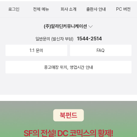
헌신과 용서, 자부심과 허영의 끝, 끌어당김의 법칙, 진정한 자기편,
을 것 같습니다. 숲을 보는 것도 중요하고, 숲을 이루는 나무를 보는
로그인
전체 메뉴
회사 소개
출판사 안내
PC 버전
삶의 우선순위 등 다양한 주제가 매력을 더한다. 오랜 기간 작가가 엄
것도 중요하고, 바람이 부는 것, 비가 오는 것, 그리고 하늘에 구름이
선한 100편의 우화와 이야기들. 지역마다 맛과 향이 다른 인도 음식
흘러가는 것을 보는 것도 어느 날에는 중요할 수 있지만, 또 어느 날에
(주)알라딘커뮤니케이션
처럼 어느 곳을 펼쳐 읽든 재미 이상의 의미와 깨달음이 있다.
는 그런 것들은 나중에 지나고 나면 크게 기억나지 않는, 그러니까 그
1544-2514
일반문의 (발신자 부담)
때만 중요한 것들이었을지도 모른다는 생각이 들었습니다. 며칠 전
꿈을 꾸었습니다. 꿈속의 일들은 좋았던 것 같았습니다. 하지만 현실
1:1 문의
FAQ
로 돌아오니 낯선 세계의 기억은 빠르게 사라졌습니다. 문을 열었더
니 이전의 세계로 돌아가지는 못했고, 그 세계의 기억을 두고 온 것과
중고매장 위치, 영업시간 안내
같았습니다. 잘 기억나는 건 없어도 그렇게 나쁘지는 않았던 것 같아
요. 무슨 일이 있었는지 잘 모르지만, 꿈속의 일들이란 현실의 세계에
서 크게 중요한 것이 아니라는 것, 그리고 잊어도 되는 것들이라는 것
을 알고 있습니다. 살다보면 많은 일들은 실제로 있었지만, 많은 부분
은 잊으면서 살아갑니다. 그러다 어느 날 꿈속에서 마주치기도 하고
요, 그러다 다시 잊어버립니다. 때로는 사라지기도 하고, 다시 비슷한
길을 가더라도 마주치지 않아서 생각나지 않는 것일지도 모릅니
다. 그러다 이미 낯선 것들이 되어서 인연이 닿지 않는 그런 것들일 수