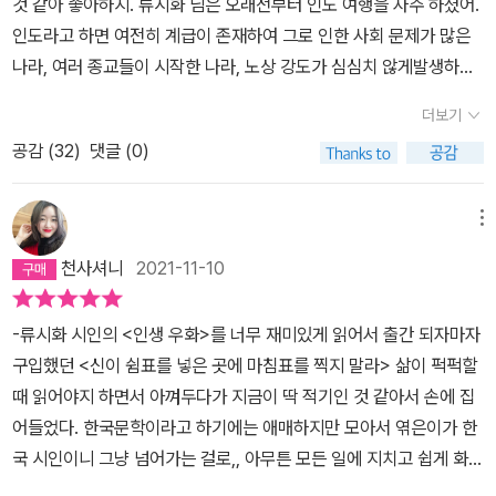
것 같아 좋아하지. 류시화 님은 오래전부터 인도 여행을 자주 하셨어.
인도라고 하면 여전히 계급이 존재하여 그로 인한 사회 문제가 많은
나라, 여러 종교들이 시작한 나라, 노상 강도가 심심치 않게발생하여
여행하기 어려운 나라, 영어를 모국어로 채택한 이후 소프트웨어로 I
더보기
T 강국이 된 나라 등으로 아빠는 알고 있단다. 그러면서 그 내용들이
공감 (
32
)
댓글 (0)
참 연관성이 없다는 생각이 들었어. 다르게 이야기하면여러 다양성이
있는 나라라고도 말할 수 있겠지. 위에서 이야기한 것은 아빠가 생각
하고 있는 인도의 이미지를이야기한 것이기 때문에 아빠가 잘못 알고
메뉴
이야기한 것일 수도 있어. 인도라는 나라를 가본 적은 없으니까. 그런
천사셔니
2021-11-10
데 위에서 이야기한 이미지 외에 명상의 나라이자 지혜의 나라라는
이미지가 있는데, 이것은 순전히 류시화 님의 책들을 통해서 알게 된
-류시화 시인의 <인생 우화>를 너무 재미있게 읽어서 출간 되자마자
인도의 이미지란다. 류시화님은 인도 여행을 자주 하시고 기행문도
구입했던 <신이 쉼표를 넣은 곳에 마침표를 찍지 말라> 삶이 퍽퍽할
여럿 쓰시고, 인도에 전해지는 이야기들을 자주 소개해 주었단다. 아
때 읽어야지 하면서 아껴두다가 지금이 딱 적기인 것 같아서 손에 집
빠가 그런 책들을 읽으면서 인도의 또 다른 이미지를 하나 만들게 된
어들었다. 한국문학이라고 하기에는 애매하지만 모아서 엮은이가 한
것이지.이번에 읽은 류시화 님의 <신이 쉼표를 넣은 곳에 마침표를
국 시인이니 그냥 넘어가는 걸로,, 아무튼 모든 일에 지치고 쉽게 화가
찍지 말라>라는 책도 인도 관련된 책이란다. 인도를 여행하면서 우
날 때 읽으면 마음을 차분히 가라앉힐 수 있는 이야기집이다. -삶이