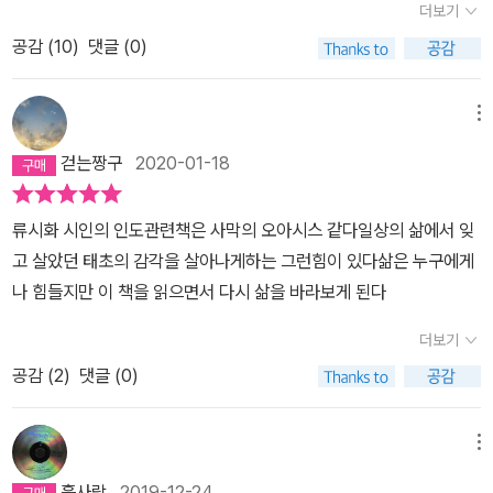
화, 신화 등을 모은 책이란다. 책이 좀 두꺼운데 인도의 우화가 이렇게
더보기
버거울 때 우리는 이야기를 찾는다. 그러나 진한 여운을 남기는 이야
도많구나, 하는 생각이 들었어. 짤막짤막한 이야기들이 긴 생각을 하
공감 (
10
)
댓글 (0)
기는 이럴 때 손에 잘 집히지 않는다. 내 삶이 버거워 타인의 힘든 삶
게 하는 경우도 많았단다. 따뜻하고감동적인 이야기들도 많고 재미있
을 함께 짊어지지 못하는 것과 같은 이유에서다. 용기를 얻고 위안을
어서 너희들도 읽으면 좋겠다는 생각을 했단다. 너희들이 공부하는
얻을 수 있는 이야기나 교훈과 깨달음을 주는 이야기를 통해 지금의
메뉴
시간이늘면서 책 읽는 시간이 줄어들었지만 말이야. 류시화 님은 이
상황을 객관적으로 바라볼 수 있게 된다면, 큰 도움을 받게 된다. 어른
책의 지은이는 자신이 아니라고 이야기하셨어. 자신은 이야기를 수집
걷는짱구
2020-01-18
들을 위한 동화가 나오는 이유도 비슷하지 않을까. 잊고 지냈던 삶의
하고 엮었을 뿐이라고 말이야. 류시화 님 덕분에좋은 이야기들을 만
지혜와 동심을 통해 내가 처하는 삶을 다시금 바라보는 것이다. 우리
나고, 그로 인해 힐링도 하고 깊은 생각도 할 수 있어서 좋았단다.1.읽
류시화 시인의 인도관련책은 사막의 오아시스 같다일상의 삶에서 잊
의 옛 조상들은 그런 시민들의 마음을 잘 알았던 것 같다. 그리 단순하
을 때는 몰랐는데, 책 소개를 다시 보니 이 책에 100편의 이야기가 실
고 살았던 태초의 감각을 살아나게하는 그런힘이 있다삶은 누구에게
게 그리 큰 여운을 주는 이야기들을 만들어낸 것을 보면 말이다. 이것
려 있다고 하는구나. 나중에 심심할 때 책을꺼내서 아무 페이지나 펼
나 힘들지만 이 책을 읽으면서 다시 삶을 바라보게 된다
이 중요한 부분일지도 모른다. ‘쉽고 재밌게’ 읽으면서도 ‘많은’ 깨달
쳐 짤막한 이야기를 하나 읽어도 좋겠다는 생각이 들었어. 이 책에서
음을 건네준다는 것. 양치기소년의 어리석음을 통해 거짓말은 나쁘다
더보기
실린 이야기몇 편을 소개해 볼게. 자신이 가르쳐주는 내용을 제대로
는 것을 배웠던 것 처럼 말이다. 인도의 우화는 특히 더 쉽고 재미있
공부하지 않은 아이를 혼내는 선생님. 그 아이는 자신이 배운 산스크
공감 (
2
)
댓글 (0)
다. 종교적 향기가 짙다는 단점이 있지만, 그것마저 시대, 나라의 차이
리트어의 책의 첫 문장만 알고 있다고 했고, 어쩌면두 번째 문장도 배
로 인식하면 크게 불편하지 않다. 우리는 그저 누군가의 지혜를 읽고
운 것 같다고 했어. 공부한 양이 적다고 더 혼내시는 선생님. 그런데
메뉴
느끼고 생각하고 깨달으면 된다. -작가의 역할이란 무엇인가에 대해
그 아이가 배웠다고 하는 문장은 삶의 지혜가 담겨 있었단다. 무조건
서 생각해 봤다. 류시화 시인은 좋은 글들을 독자들에게 전해준다. 혼
흙사람
2019-12-24