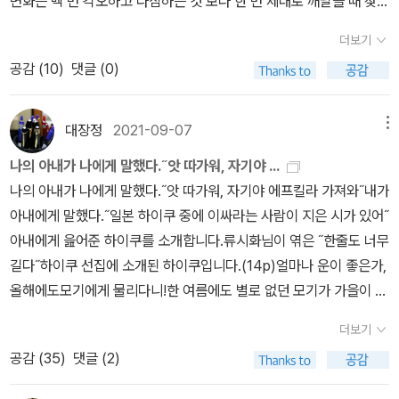
변화는 백 번 각오하고 다짐하는 것 보다 한 번 제대로 깨달을 때 찾아
우리가 의도한 대로 진행될 의무가 없다. 기차가 지연되고, 차는진창
리지 않는 한 결코 탄센과 같은 경지에 오르지 못할 것이다. 탄센에게
온다.'단지 바라봄만이 있을 뿐, 보는 나는 없다. 단지 들을 뿐, 듣는 나
길에서 고장 나며, 면접 일정은 틀어지고, 멋진 계획은엉망이 된다. 잘
는 남을 이기려는 마음이없다. 이것이 그가 계속 이기는 이유이다.”(8
더보기
는 없다.' 붓다가 어부 바히야에게 준 이 아름다운 가르침은 오늘날 명
나가고 있던 중에 갑자기 원숭이가 튀어나와 공을 홀컵에서 멀리 던
6)“나는 특별한 진리나 비법을 아는 사람이 아니다. 그저 목발을 집어
공감 (
10
)
댓글 (0)
상 수행에서 자주 인용된다. 보고 듣는 것에 '나'라는 해석자가 개입할
져 버리고 그동안의노력이 무효화된다. 그럴 때 우리는 절망하고, 자
던지고 두 다리로 걷는 사람일 뿐, 그 이상도 이하도아니다. 그대들도
때 왜곡이 시작되고 허구의 세계가 창조된다. 그 해석자는 세상을 있
신과 타인을비난하며, 운명을 탓한다. 자신이 이 경기에 적합하지 않
나처럼 목발을 내려놓으면 된다. 나에게배울 것은 아무것도 없다. 그
는 그대로 보는 것이 아니라 자신의 해석대로 믿는다. 그때 우리는 한
기때문이라며 포기하려는 마음까지 먹는다.==============
대장정
2021-09-07
메뉴
것은 쉽고 간단한 일이다.”(205-206)삶은 우리가 의도한 대로 진행
그루 나무, 한 송이 꽃, 한 사람의 인간에게서 멀어진다.있는 그대로
========….어떤 문제가 발생했을 때 간혹 회피해보려고 하는 적
될 의무가 없다. 기차가지연되고, 차는 진창길에서 고장 나며, 면접 일
나의 아내가 나에게 말했다.˝앗 따가워, 자기야 ...
이 있단다. 아빠도일생생활이나 회사생활에서 그런 적이 있어. 그런
정은 틀어지고, 멋진 계획은 엉망이 된다. 잘나가고 있던 중에 갑자기
나의 아내가 나에게 말했다.˝앗 따가워, 자기야 에프킬라 가져와˝내가
데 결국에는 더 큰 문제가 되어 나타나는 경우가 있단다. 그럴 때마다
원숭이가 튀어나와공을 홀컵에서 멀리 던져 버리고 그동안의 노력이
아내에게 말했다.˝일본 하이쿠 중에 이싸라는 사람이 지은 시가 있어˝
문제를 회피하지 말자고 하면서, 또 어려운 문제에 닥치면회피할 생
무효화된다. 그럴 때 우리는 절망하고, 자신과 타인을 비난하며, 운명
아내에게 읊어준 하이쿠를 소개합니다.류시화님이 엮은 ˝한줄도 너무
각부터 하곤 했단다. 그런 아빠에게 경종을 울리는 문구가 하나 있어
을 탓한다. 자신이 이 경기에 적합하지 않기 때문이라며 포기하려는
길다˝하이쿠 선집에 소개된 하이쿠입니다.(14p)얼마나 운이 좋은가,
적어본단다.======================(285)문제에맞
마음까지 먹는다.(252)차이는 각 개인의 인식에서 비롯된다. 즉, 우
올해에도모기에게 물리다니!한 여름에도 별로 없던 모기가 가을이 왔
서기보다 회피했을 때 문제는 더 커지고 단단해져 우리를 위협한다.
리 각자가 다른 인간을 어떻게 인식하는가에 따라 차이가 일어난다.
음에도 저번주까지 기승을 부렸고 이번주엔 비때매 줄었지만 그래도
자갈과 모래 정도의 문제를 바위의크기로 스스로 만들고 있지는 않은
더보기
이것은또한 각 개인이 어떤 성품인가에 달려 있다. 선한 사람은 그가
모기가 많다. 모기에 물리더라도 이싸의 하이쿠를 기억하자. 살아있
가.======================…자, 오늘은 이렇게 간단
공감 (
35
)
댓글 (2)
만나는 사람의 선한 자질을 보려 하고, 악한 사람은 다른 사람의 악한
음에 감사하자!여기있어! 치이이익~~~~~~모기는 아내의 피를 한
히 이야기 몇 개를 소개하는 것으로 맺을게. 아빠가 가끔씩 이 책의 이
면만 본다. 이것은 각 개인의 타고난자질이다.(266)“그대는 부처로
모금 빨고 희뿌연 안개속으로 사라졌다(이승을 하직했다.)내년에 다