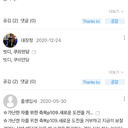
이것은 또한 각 개인이 어떤 성품인가에 달려 있다. 선한 사람은 그가
해 밤에는 휴식을 취하는 유목민들처럼. 여행자를 지치게 만드는 것
만나는 사람의 선한 자질을 보려 하고, 악한 사람은 다른 사람의 악한
은 앞에 놓인 길이아니라 신발 속 모래이다.
더보기
면만 본다. 이것은 각 개인의 타고난 자질이다.- P252문제로부터 영
공감 (
2
)
댓글 (0)
원한 해방은 존재하지 않는다. 언제나 문제들은 우리가 해결해 주기
를 기다리며 그곳에 존재할 것이다. 따라서 우리는 문제들을 신중하
대장정
2020-12-24
메뉴
게 다뤄야 하지만, 그것들로 인해 잠들지 못해서는 안 된다. 낙타를 자
신에게 묶어 놓았기 때문에 자신도 낙타에게 묶인 것이다. 문제들에
빗디, 쿠쉬만담
맞닥뜨리면서도 깊이 휴식할 수 있어야 한다. 낙타들이 앉아 있든 서
빗디, 쿠쉬만담
있든 방해 받지 않고, 기나긴 사막을 건너기 위해 밤에는 휴식을 취하
더보기
는 유목민들처럼. 여행자를 지치게 만드는 것은 앞에 놓인 길이 아니
라 신발 속 모래이다.- P305
공감 (
2
)
댓글 (0)
출생입사
2020-05-30
메뉴
☆가난한 자를 위한 축복p109.새로운 도전을 거...
☆가난한 자를 위한 축복p109.새로운 도전을 거부하고 지금의 보잘