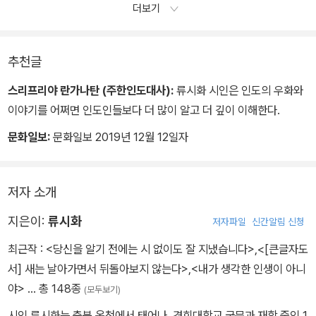
더보기
둘째, 자신을 오렌지 다섯 개에 팔지 말 것. 세상의 기준대로자신의 가
치를 매기지 말 것.
셋째, 보석의 가치를 알아보는 보석 전문가를 만날 것. 보석을 알아보
추천글
지 못하는 사람이 그 보석의 가치를 결정하게 하지말 것.
스리프리야 란가나탄 (주한인도대사):
류시화 시인은 인도의 우화와
시인 잘랄루딘 루미는 노래한다.
이야기를 어쩌면 인도인들보다 더 많이 알고 더 깊이 이해한다.
진주 하나가 경매에 올랐다.
문화일보:
문화일보 2019년 12월 12일자
아무도 그것을 살 만큼 돈이 충분하지 않았다.
그래서 진주는 자신을 사버렸다.
저자 소개
지은이:
류시화
저자파일
신간알림 신청
최근작 :
<당신을 알기 전에는 시 없이도 잘 지냈습니다>
,
<[큰글자도
서] 새는 날아가면서 뒤돌아보지 않는다>
,
<내가 생각한 인생이 아니
야>
… 총 148종
(모두보기)
시인 류시화는 충북 옥천에서 태어나, 경희대학교 국문과 재학 중인 1