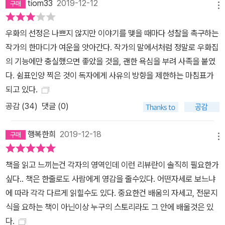
tiom33
2019-12-12
메뉴
다. 나는 그 호박벌이고 싶다. 꿀단지처럼 생긴 내 서재 안에서, 인도
의 오래된 책방에서 얼굴을 파묻고 음미한 많은 이야기를, 입에서 달
우화의 선정은 나쁘지 않지만 이야기를 맺을 때마다 성찰을 촉구하는
콤한 꿀방울들을 튀기듯이 즐겁게 들려주고 싶다. 그것이 작가라는
작가의 한마디가 여운을 앗아간다. 작가의 말에서처럼 정말로 우화집
호박벌들의 부단한 역할일 테니.” - 작가의 말에서
의 기능에만 충실했으면 좋았을 것을, 괜한 욕심을 부려 사족을 붙였
다. 쉼표인양 찍은 것이 독자에게 사유의 방향을 제한하는 마침표가
되고 있다.
공감 (
34
)
댓글 (0)
행복한희
2019-12-18
메뉴
책을 읽고 느끼는건 각자의 영역인데 이런 리뷰란이 솔직히 필요한가
싶다.. 책은 한줄로도 사람에게 영감을 줄수있다. 어떤자세로 보느냐
에 따라 각각 다르게 읽힐수도 있다. 중요한건 배움의 자세고, 전문지
식을 요하는 책이 아닌이상 누구의 스토리라도 그 안에 배울것은 있
다.