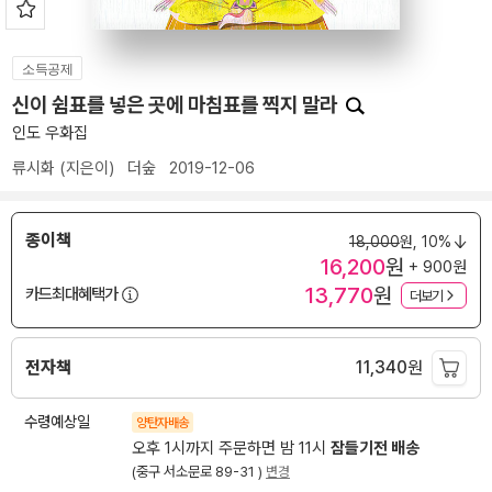
소득공제
신이 쉼표를 넣은 곳에 마침표를 찍지 말라
인도 우화집
류시화
(지은이)
더숲
2019-12-06
종이책
18,000
원,
10%
16,200
원
+ 900원
13,770
원
카드최대혜택가
더보기
전자책
11,340
원
수령예상일
양탄자배송
오후 1시까지 주문하면 밤 11시
잠들기전 배송
(중구 서소문로 89-31 )
변경