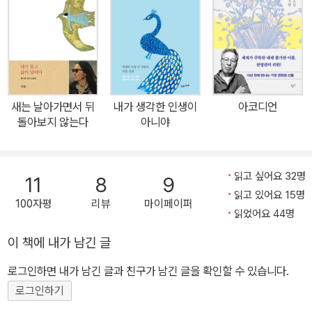
화의 세계에서 황금률은 ‘지혜를 가진 자가 규칙을 정한다.’이기 때문
이다. 저자는 말한다. “이 이야기들을 갠지스 강가나 히말라야에서 인
도의 현자에게 듣듯이 삶의 속도를 늦추고 천천히, 그리고 충분히 음
미하기 바란다. 이 이야기들을 읽으면서 미소 짓게 되기를, 각각의 이
야기들이 당신의 선한 의지와 지혜를 일깨워 당신이 행복하게 되기
새는 날아가면서 뒤
내가 생각한 인생이
아코디언
를, 이야기들의 주인공이 당신이 되기를.” 원숭이가 공을 떨어뜨린 곳
돌아보지 않는다
아니야
에서 다시 시작하라 날지 않는 매를 날게 하는 법 악기 하나만 있어도
세상은 음악이 된다…… 100편의 인생 처방 우화들 한 무리의 사람들
이 밤에 돌들이 깔린 길을 여행하고 있었다. 그때 하늘에서, 돌을 줍는
읽고 싶어요 32명
11
8
9
사람은 누구든 후회할 것이고 돌을 줍지 않아도 후회할 것이라는 목
읽고 있어요 15명
100자평
리뷰
마이페이퍼
소리가 들려왔다. 사람들은 이해할 수 없었다. 어떻게 이런 일이 가능
읽었어요 44명
할까? 돌을 줍든 줍지 않든 후회할 것이라니! 그래서 어떤 이들은 돌
이 책에 내가 남긴 글
을 주웠고 또 어떤 이들은 줍지 않았다. 아침에 집에 도착했을 때 그들
로그인하면 내가 남긴 글과 친구가 남긴 글을 확인할 수 있습니다.
은 돌이 보석으로 변해 있는 것을 보았다. 돌을 줍지 않은 사람들은 줍
지 않은 것을 후회하기 시작했다. 그리고 돌을 주운 사람들은 더 줍지
로그인하기
않은 것을 후회했다. 마술적인 이야기꾼들, 현명한 조언자와 어리석