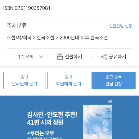
ISBN 9791190357081
주제분류
신간알림 신청
소설/시/희곡
>
한국소설
>
2000년대 이후 한국소설
선물하기
공유하기
중고
중고
중고 등록
알라딘에 팔기
회원에게 팔기
알림 신청