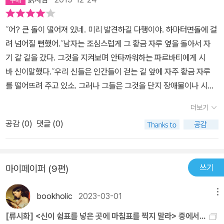
많이 아는 것이 좋은 것은 아니야. 지혜로운 삶의 진리 한두 개만 알아
자 보기 아깝고 많은 사람이 느꼈으면 하는 것들을. 작가는 이야기를
도 나쁘지 않아.======================(26)그때구루
만드는 사람임과 동시에 말로, 글로 통해 ‘전하는’사람이다. 만드는 사
˝어? 큰 돌이 떨어져 있네. 미리 발견하길 다행이야. 하마터면돌에 걸
의 시선이 소년이 배웠다고 말한 첫 번째 문장에 꽂혔다. 인도의 초급
람만 있다면 아무도 그 글이 만들어졌는지 조차 알 수 없다. 전하지 않
려 넘어질 뻔했어.˝남자는 조심스럽게 그 황금 자루 옆을 돌아서 자
교과서는 ‘개’나 ‘고양이’ 같은 단어들로 시작하지 않는다. 인생의 조
으면 아무런 의미가 없다. 그런 의미에서 이야기를 전하는 이야기꾼
기 갈 길을 갔다. 그것을 지켜보며 안타까워하는 파르바티에게 시
언으로 시작한다. 산스크리트어로 된 책의 알파벳 뒤에는 다음과 같
의 역할도 중요하다. 다정하고 유쾌한 이야기들을 우리에게 전해주는
바 신이말했다.˝우리 신들은 인간들이 걷는 길 앞에 자주 황금 자루
은 첫 문장이 적혀 있었다.‘화내지 말라. 결과 흥분하지 말라. 이성을
시인의 다정함에 더욱 열심히 페이지를 넘기게 된다.
를 떨어뜨려 주고 있소. 그러나 그들은 그것을 단지 장애물이나 시련
잃지 말라.’그리고두 번째 문장은 이것이었다.‘진실을 말하라. 언제나
으로 여기고 안을 열어 보려고도 하지 않소. 그것이 황금인 것을알
진실만을 말하라.’======================…아무리 실
더보기
면 삶이 달라질 텐데 말이오.˝'어? 큰 돌이 떨어져 있네. 미리 발견하
력이 좋다 해도 누군가를 이기려는 욕망을 갖게 되는 순간 그 재능으
공감 (
0
)
댓글 (0)
길 다행이야. 하마터면돌에 걸려 넘어질 뻔했어.'남자는 조심스럽
로는 경지에 오르지 못한다는 글도좋았단다. 경쟁 때문에 하는 것이
게 그 황금 자루 옆을 돌아서 자기 갈 길을 갔다. 그것을 지켜보며 안
아니라 좋아서 마음에서 우러나서 하는 것. 그것이 중요하지. 그런데
타까워하는 파르바티에게 시바 신이말했다.'우리 신들은 인간들이 걷
그것이 쉽지는 않더구나.======================(5
쓰기
마이페이퍼 (9편)
는 길 앞에 자주 황금 자루를 떨어뜨려 주고 있소. 그러나 그들은 그것
6)“그대에게는 뛰어는 음악적 소질이있는데, 단 한 가지가 문제다. 누
을 단지 장애물이나 시련으로 여기고 안을 열어 보려고도 하지 않
군가를 이기려는 욕망이그것이다. 훌륭한 음악성과 재능을 가졌음에
bookholic
2023-03-01
메뉴
소. 그것이 황금인 것을알면 삶이 달라질 텐데 말이오.'
도 그대의 가슴은 음악이 아니라 다른 사람을 이기겠다는 일념으로가
득 차 있다. 이 욕망은 그대를 음악과 완전히 하나가 되지 못하게 하는
[류시화] <신이 쉼표를 넣은 곳에 마침표를 찍지 말라> 중에서...