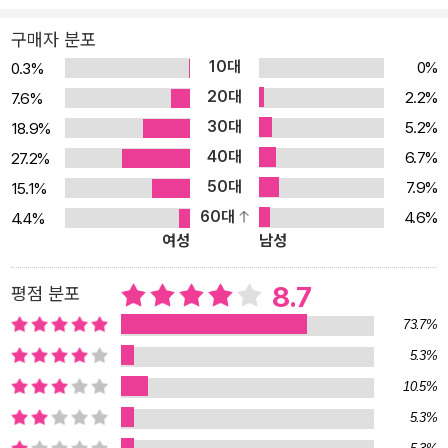
은 왕, 잘난 체하는 학자, 성자와 도둑, 인간과 동물이 교대로 개인기
구매자 분포
를 뽐내는 보석 같은 이야기가 펼쳐진다. 삶에 대해 말할 때 우리가 읽
10대
0%
0.3%
는 우화들 우화를 읽는 것은 인간의 본성을 이해하는 것이며 삶의 진
20대
2.2%
7.6%
실에 다가가는 일이다. 고뇌나 추구 없이 자기 생각을 주장하는 것만
30대
5.2%
18.9%
큼 미심쩍은 일은 없다. 우화는 내가 아무것도 모른다는 사실을, 그리
40대
6.7%
27.2%
고 그것을 아는 것이 시작이며 거기에 끝은 없다는 사실을 일깨운다.
50대
7.9%
15.1%
현실에서는 종종 악행이 칭찬받고 선행이 바보짓으로 취급되지만, 우
60대
4.6%
4.4%
화 속에서는 솔직함이 지위를 이기고 겸손이 자만을 이긴다. 인간의
여성
남성
사고를 이해하기 위해 인류학자들처럼 화석이나 토기 조각을 연구할
수도 있지만, 우화와 이야기를 읽는 것도 그 못지않게 의미 있는 일이
8.7
평점 분포
다. 진리에 이야기의 옷을 입힌 것이 인도에서 온 이야기들의 특징이
73.7%
다. 대양 근처에 사는 이는 물고기를 잡을 것이고, 언어는 그런 상징들
5.3%
로 가득할 것이다. 농부라면 농부다운 비유를 사용할 것이다. 고대부
10.5%
터 명상과 요가로 인간과 삶의 비밀을 탐구해 온 인도인들은 진리에
관한 독특한 담론을 가지고 있다. 저자가 엄선한, 시대를 초월한 100
5.3%
편의 우화와 이야기들이 독자를 실망시키지 않는다. 우화의 기원이