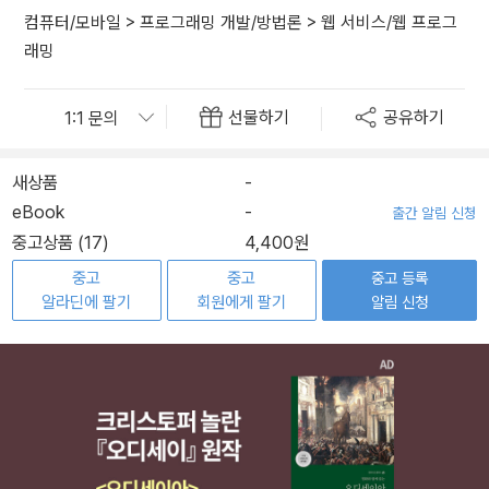
컴퓨터/모바일
>
프로그래밍 개발/방법론
>
웹 서비스/웹 프로그
래밍
선물하기
공유하기
새상품
-
eBook
-
출간 알림 신청
중고상품 (17)
4,400원
중고
중고
중고 등록
알라딘에 팔기
회원에게 팔기
알림 신청