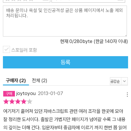
있으며 eval()을 사용해 자바스크립트 형태의 문자열을 실행할 수도
있습니다. 물론 이를 적절하게 잘 이용하면 상당히 유용하지만 단순
히 편하다는 이유로 혹은 동작한다는 이유로 작성하면 나중에 본인도
왜 이렇게 짰는지 잊어버리고 헤매게 됩니다. 그 코드로 개발해야 하
는 담당자는 어서 빨리 퇴근하고 싶다는 생각만 들 뿐이죠. 즉 생산성
현재
0
/280byte (한글 140자 이내)
을 떨어뜨리는 장본인이 되는 것입니다. 이 책에서 스타일 가이드라
스포일러 포함
인과 JSLint를 강조하는 이유입니다. 이 책에서 다루는 내용 대부분
은 흔히 있으면 좋지만 없어도 그만인 것으로 생각하기 쉽습니다. 그
등록
러나 실제로는 'Part 2 프로그래밍 프랙티스'를 제외하고는 자바스크
립트뿐만 아니라 다른 프로그래밍 언어로 개발할 때에도 반드시 필요
구매자 (2)
전체 (2)
한 것입니다. 특히 'Part 3 자동화'에서 다루는 내용은 빌드 및 테스
트를 자동으로 해주는 CI로 연결되는데 CI는 선택이 아니라 필수라
joytoyou
2013-01-07
메뉴
말하고 싶습니다. 예를 들면 우리는 몸 상태를 알아보기 위해 건강검
진을 받거나 인바디 검사를 받습니다. 이런 검사를 우리 몸에 변화가
여기저기 흩어져 있던 자바스크립트 관련 여러 조각을 한곳에 모아
있을 때마다 우리도 모르는 사이에 자동으로 해준다면 정말 편할 겁
잘 정리한 도서이다. 출발은 가볍지만 페이지가 넘어갈 수록 그 내용
니다. 게다가 지속적으로 몸의 상태를 알 수 있으니 건강 관리도 더 열
의 깊이는 더해 간다. 입문자부터 중급자에 이르기 까지 한번 쯤 읽어