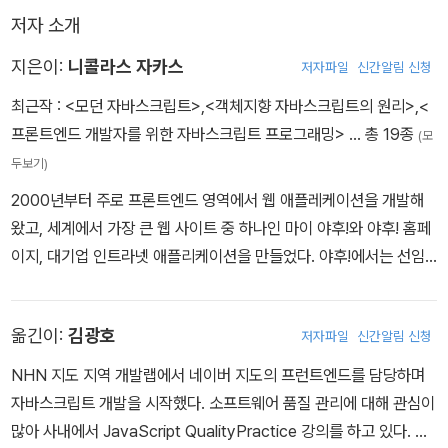
저자 소개
지은이:
니콜라스 자카스
저자파일
신간알림 신청
최근작 :
<모던 자바스크립트>
,
<객체지향 자바스크립트의 원리>
,
<
프론트엔드 개발자를 위한 자바스크립트 프로그래밍>
… 총 19종
(모
두보기)
2000년부터 주로 프론트엔드 영역에서 웹 애플레케이션을 개발해
왔고, 세계에서 가장 큰 웹 사이트 중 하나인 마이 야후!와 야후! 홈페
이지, 대기업 인트라넷 애플리케이션을 만들었다. 야후!에서는 선임
기술자로 일하면서 세계에서 가장 방문자 수가 많은 웹 사이트들의
프론트엔드 개발 가이드와 표준을 제시했다. 유명한 강연자이기도 하
옮긴이:
김광호
저자파일
신간알림 신청
며 정기적으로 여러 회사와 각종 컨퍼런스, 회합 등에 참여해 프론트
엔드 개발의 모범 사례와 신기술에 대해 발표하고 있다. 또한 『프론트
NHN 지도 지역 개발랩에서 네이버 지도의 프런트엔드를 담당하며
엔드 개발자를 위한 자바스크립트 프로그래밍』(인사이트), 『객체지
자바스크립트 개발을 시작했다. 소프트웨어 품질 관리에 대해 관심이
향 자바스크립트의 원리』(비제이퍼블릭), 『읽기 좋은 자바스크립트
많아 사내에서 JavaScript QualityPractice 강의를 하고 있다. N