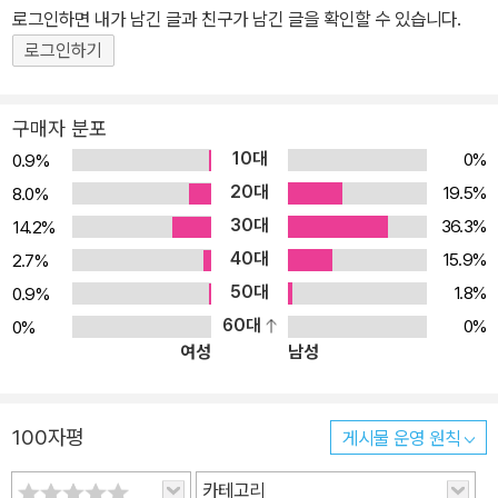
b ------ 어떤 독자를 위한 책인가? -. 자바스크립트 입문자 -. 팀 프
로그인하면 내가 남긴 글과 친구가 남긴 글을 확인할 수 있습니다.
로젝트나 협업을 자주 하는 자바스크립트 개발자 옮긴이의 말 학부
로그인하기
시절에 했던 과제나 학기 프로젝트는 코드가 제대로 동작만 하면 좋
은 점수를 얻을 수 있었습니다. 또 차후에 그 코드를 개선하고 관리할
구매자 분포
필요도 없었습니다. 그러나 현업에서는 짧게는 몇 달 길게는 몇 년 동
10대
0%
0.9%
안 사용될 코드를 작성하는 것이라 그 품질도 생각해야만 합니다. 그
20대
19.5%
8.0%
런데 대부분의 개발 업무는 아무것도 없는 상태에서 처음부터 개발하
30대
36.3%
14.2%
는 일은 거의 드물고 주로 다른 사람이 작성한 코드를 기반으로 이루
40대
어집니다. 이 과정에서 자연스레 다른 사람이 작성한 코드를 보며 감
15.9%
2.7%
탄할 때도 있지만, 도대체 작성한 사람이 누군지 얼굴 한번 보고 싶을
50대
1.8%
0.9%
때도 있습니다. 이 책은 바로 이러한 불미스러운(?) 일을 방지하기 위
60대
0%
0%
여성
남성
한 책입니다. '다른 사람이 좋지 않은 감정으로 나를 보고 싶어하는 일
이 없게 자바스크립트를 개발하는 방법.' 쉽게 말해, 이것이 이 책에
담긴 핵심입니다. 특히 자바스크립트는 언어의 특성상 제대로 관리하
100자평
게시물 운영 원칙
지 않으면 복잡도가 감당할 수 없을 정도로 높아질 수 있습니다. 전역
변수/함수를 사용할 수 있고 모든 객체를 원하는 대로 바꿔버릴 수도
카테고리