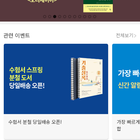
관련 이벤트
전체보기
수험서 분철 당일배송 오픈!
가장 빠르게
합