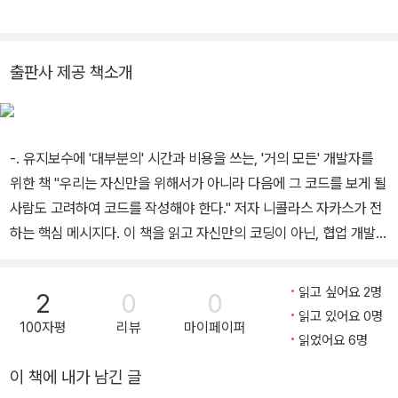
코딩 기법』(한빛미디어), 『자바스크립트 성능 최적화』(한빛미디어)
HN에 입사하기 전에는 티맥스소프트 DB실에서 데이터베이스 관련
같은 유명한 책의 저자이기도 하며, 정기적으로 블로그 http://ww
솔루션을 개발하였으며 그 후 지오투정보기술에서는 GIS 솔루션 개
w.nczonline.net에 글을 남긴다. 트위터 주소는 @slicknet이다.
발 업무를 담당했다.
출판사 제공 책소개
-. 유지보수에 '대부분의' 시간과 비용을 쓰는, '거의 모든' 개발자를
위한 책 "우리는 자신만을 위해서가 아니라 다음에 그 코드를 보게 될
사람도 고려하여 코드를 작성해야 한다." 저자 니콜라스 자카스가 전
하는 핵심 메시지다. 이 책을 읽고 자신만의 코딩이 아닌, 협업 개발환
경에 적합한 코딩 기법을 익힌다면 그동안 많은 개발자를 괴롭혀온
유지보수의 악몽에서 벗어날 수 있다. -. 코드의 좋은 예 vs 나쁜 예도
읽고 싶어요 2명
2
0
0
비교해주는 친절한 가이드 좋은 예와 나쁜 예의 차이점을 한눈에 알
읽고 있어요 0명
100자평
리뷰
마이페이퍼
아볼 수 있다. ------ /* * 각 줄은 단 한 개의 문장만 있어야 하며 *
읽었어요 6명
모든 간단한 문장은 세미콜론으로 마쳐야 합니다. */ // 좋은 예 cou
이 책에 내가 남긴 글
nt++; a = b; // 나쁜 예: 한 줄에 여러 문장이 있음 count++; a =