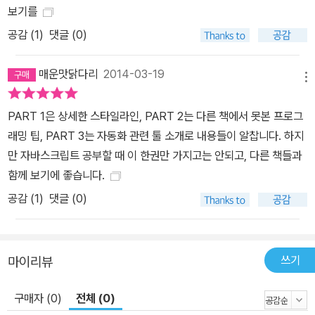
심히 하게 될 것입니다. 이와 마찬가지로 CI는 코드에 변화가 있을 때
보기를
마다 또는 주기적으로 검사를 수행해서 코드의 품질을 확인하고 자동
공감 (
1
)
댓글 (0)
으로 테스트를 수행합니다. 그리고 그 결과를 우리에게 알려줌으로써
코드 품질을 지속적으로 관리할 수 있도록 환기시켜 주는 역할을 합
매운맛닭다리
2014-03-19
메뉴
니다. 설명이 길었습니다만 제가 이 책을 처음 읽었을 때 느꼈던 많은
것을 독자 여러분도 느끼며 그것이 꼭 도움이 되길 바랄 뿐입니다. 마
PART 1은 상세한 스타일라인, PART 2는 다른 책에서 못본 프로그
지막으로, 부족한 제 번역을 교정해주시느라 고생하셨을 조희진 에디
래밍 팁, PART 3는 자동화 관련 툴 소개로 내용들이 알찹니다. 하지
터님과 박민아 에디터님께 정말 감사하다는 말씀 드리고 싶습니다.
만 자바스크립트 공부할 때 이 한권만 가지고는 안되고, 다른 책들과
옮긴이_김광호 지은이의 말 웹 개발의 전문화는 어렵고 복잡한 과정
함께 보기에 좋습니다.
을 거쳐 이루어져 왔습니다. 야후 같은 대기업에서도 웹을 전문화시
공감 (
1
)
댓글 (0)
키는 과정에서 많은 시행착오를 겪어왔습니다. 물론 소규모의 기업에
서 모든 웹 서비스를 혼자 담당하는 사람이라면 무엇이든 원하는 대
로 할 수 있을 겁니다. 하지만 대부분의 프로그래머가 기업이라는 환
쓰기
마이리뷰
경에서 일하게 되면서 지금껏 소규모 전투에서 혼자 싸워왔던 군인들
이 이제는 팀으로 싸우는 방법을 익혀야 하는 것과 마찬가지가 되었
구매자 (0)
전체 (0)
습니다. 저는 1990년대 후반부터 자바스크립트를 공부했습니다. 당