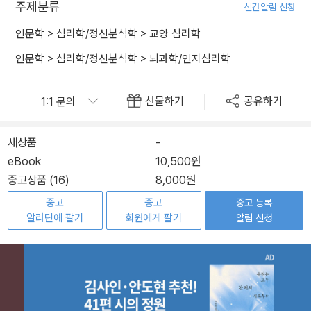
주제분류
신간알림 신청
인문학
>
심리학/정신분석학
>
교양 심리학
인문학
>
심리학/정신분석학
>
뇌과학/인지심리학
선물하기
공유하기
새상품
-
eBook
10,500원
중고상품 (16)
8,000원
중고
중고
중고 등록
알라딘에 팔기
회원에게 팔기
알림 신청