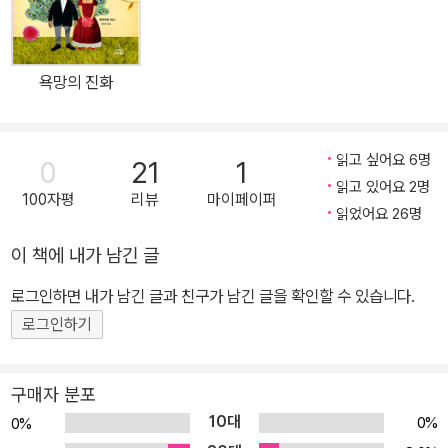
봄으로써 남자의 삶에서 뇌가 얼마큼 영향력을 갖는지 입증한다. 나
아가 인간의 뇌가 엄청난 학습 능력을 지니고 있으며, 뇌와 호르몬의
작용도 일평생 주위 환경과 상호작용을 하면서 변화를 겪는다는 점도
욕망의 진화
밝히고 있다. 아버지, 오빠, 남편, 그리고 고등학교를 4년이나 다닌
끝에 간신히 대학에 들어간 아들을 둔 저자 루안 브리젠딘은 캘리포
니아대(UCSF) 신경정신과 의사이자 신경정신분석학자로서 뇌가 가
읽고 싶어요 6명
0
21
1
치지향, 의사소통 방식, 대인관계, 사랑 등의 다양한 주제에서 어떤 역
읽고 있어요 2명
100자평
리뷰
마이페이퍼
할을 하는지에 대해 연구하고 있다. 하버드대에서 의학을, 캘리포니
읽었어요 26명
아대에서 신경생물학을 전공하고, 예일대 의대에서 석사학위를 받았
이 책에 내가 남긴 글
으며, 여자의 뇌 상태를 관찰함으로써 호르몬과 신경계의 화학작용이
여자의 심리에 어떤 영향을 미치는지 밝히기 위한 목적으로 설립된
로그인하면 내가 남긴 글과 친구가 남긴 글을 확인할 수 있습니다.
미국 최초의 임상연구소 ‘여성 심리와 호르몬을 위한 클리닉(Wome
로그인하기
n’s Mood and Hormone Clinic)’을 창립해 연구 활동을 펼치고 있
다. 아울러 이곳에서 섹스, 출산, 양육, 커리어 등 인생의 각 주기마다
구매자 분포
부딪히게 되는 문제들과 관련해 많은 여성들을 상담 및 치료하고 있
10대
0%
0%
다. 저자의 첫 책인 『여자의 뇌』는 출간되자마자 전미 언론과 독자들