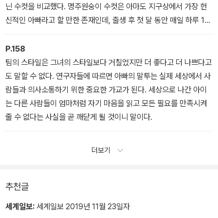
닌 수컷을 비교했다. 명주원숭이 수컷은 아마도 지구상에서 가장 헌
신적인 아빠라고 할 만한 존재인데, 출생 후 첫 달 동안 매일 하루 15
시간 이상 아기 원숭이를 안아준다. 아기를 그렇게 오랜 시간 동안 매
일 안고 다니면 아빠 원숭이의 뇌는 새끼들에게 맞춰 조정된다. 연구
P.158
진은 아빠가 아닌 수컷들보다 아빠 명주원숭이 전전두엽에서 더욱 많
팀의 스타일은 그녀의 스타일보다 거칠었지만 더 좋다고 더 나쁘다고
은 세포와 연결을 발견했다. 뇌의 이 영역에는 소위 아빠 역할을 하는
도 말할 수 없다. 연구자들에 따르면 아빠의 말투는 실제 세상에서 사
호르몬들, 즉 프로락틴, 옥시토신, 바소프레신의 수용기가 있었다.
람들과 의사소통하기 위한 중요한 가교가 된다. 세상으로 나간 아이
[…] 아빠들이 아기와 매일 직접적인 접촉을 하지 않으면, 부모와 자
는 다른 사람들이 엄마처럼 자기 마음을 읽고 모든 필요를 만족시켜
녀 사이의 공시성을 위해 필요한 강력한 아빠의 뇌 회로가 형성되지
줄 수 없다는 사실을 곧 깨닫게 될 것이니 말이다.
않을 수도 있다. 그렇게 밀접한 상호관계를 맺기 위한 환경은 사실 출
생 전부터 시작된다.
더보기
추천글
세계일보:
세계일보 2019년 11월 23일자