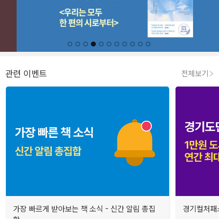
관련 이벤트
전체보기
가장 빠르게 받아보는 책 소식 - 신간 알림 총집
경기컬처패스