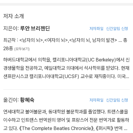
저자 소개
지은이:
루안 브리젠딘
저자파일
신간알림 신청
최근작 :
<남자의 뇌>
,
<여자의 뇌>
,
<남자의 뇌, 남자의 발견>
… 총
28종
(모두보기)
하버드대학교에서 의학을, 캘리포니아대학교(UC Berkeley)에서 신
경생물학을 전공하고, 예일대학교 의대에서 석사학위를 받았다. 현재
샌프란시스코 캘리포니아대학교(UCSF) 교수로 재직중이다. 미국
최초의 임상연구소인 ‘여자의 심리와 호르몬을 위한 클리닉(Wome
n's Mood and Hormone Clinic)’의 설립자이자 소장이며, ‘여자
옮긴이:
황혜숙
저자파일
신간알림 신청
뇌의 기능’을 주제로 강연을 하고 있다. 또한 다양한 매체에 관련 글을
기고하면서 <오프라 윈프리 쇼>를 비롯한 수많은 방송에 출연했다.
연세대학교 불어불문과, 동대학원 불문학과를 졸업했다. 트랜스쿨을
2006년 뇌과학으로 여자의 심리와 행동을 분석한 최초의 책 《여자
이수하고 인트랜스 번역원의 영어 및 프랑스어 전문 번역가로 활동하
의 뇌, 여자의 발견》을 출간하여 언론과 독자들로부터 뜨거운 관심을
고 있다. 《The Complete Beatles Chronicle》, 《퍼시픽》 번역 작