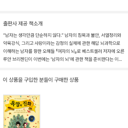
받았다. 이 책은 그해 ‘워싱턴포스트 베스트 논픽션’에 선정되었으며,
업에 참여했고, 옮긴 책으로 《설득의 심리학1》, 《백만불짜리 설득》,
전세계 26개국에서 번역 출간되었다. 루안 브리젠딘이 4년 만에 내
《당신은 생각보다 많은 것을 말하고 있다》, 《소비자학》, 《남자의 뇌,
놓은《남자의 뇌, 남자의 발견》은 전작에 이어 남자의 심리와 행동의
남자의 발견》, 《성격: 적응하고 진화하고 살아남아라》, 《당신은 이미
출판사 제공 책소개
비밀을 뇌과학으로 밝히고 있다. 그는 이 책을 통해 남자의 뇌는 여자
읽혔다》 등이 있다.
와 구별되는 남자만의 독특한 행동양식을 만들어냄에도 불구하고, 현
“남자는 생각만큼 단순하지 않다.” 남자의 침묵과 불안, 서열정리와
실에서 남자의 뇌는 과도하게 단순하다는 오해를 받고 있다고 지적한
약육강식, 그리고 사랑이라는 감정의 실체에 관한 해답 뇌과학으로
다. 또한 뇌구조와 호르몬의 작용이 어떻게 남자를 변화시키는지 보
이해하는 남자를 향한 오해들 『여자의 뇌』로 베스트셀러 저자에 오른
여줌으로써 남자는 자기 스스로 인생의 변화를 예측할 수 있게 하고,
루안 브리젠딘이 이번에는 ‘남자의 뇌’에 관한 책을 준비한다는 이야
여자는 남자를 더욱 깊이 이해해 서로 원만한 관계를 형성할 수 있도
기를 듣자 사람들은 모두 똑같은 농담을 던졌다. “얇은 책이 될 겁니
록 돕는다.
다. 팸플릿 하나 정도 분량이나 되려나.” 저자는 남녀에 관한 편견이
이 상품을 구입한 분들이 구매한 상품
여전히 우리 문화에 넓고 깊게 뿌리 박혀 있음을 깨달았다. 남자는 단
순하고 여자는 복잡하다는 생각 말이다. 『남자의 뇌』는 이렇게 지금
껏 단순할 것이라는 오해를 거부하고 남자의 뇌를 있는 그대로의 미
묘하고 복잡한 악기로 인식하고 이해하는 기회를 제공한다. 이를 위
해 태아 때부터 청소년기를 거쳐 성욕이 왕성한 성인 남자가 되고, 다
시 배우자를 만나 아빠가 되고 성숙한 노인이 되는 과정 전체를 훑어