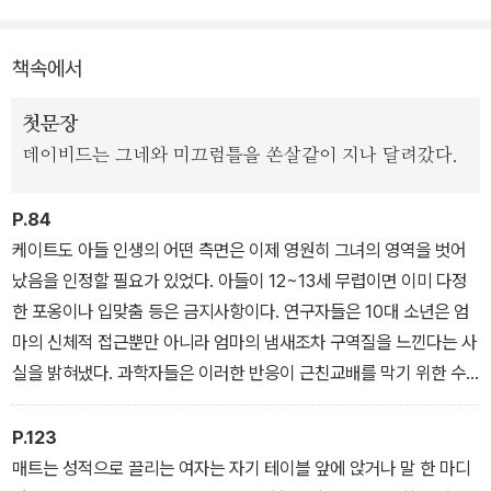
신경정신과 의사이자 신경정신분석학자로서 뇌가 가치지향, 의사소
통 방식, 대인관계, 사랑 등의 다양한 주제에서 어떤 역할을 하는지에
책속에서
대해 연구하고 있다. 하버드대에서 의학을, 캘리포니아대에서 신경생
물학을 전공하고, 예일대 의대에서 석사학위를 받았으며, 여자의 뇌
첫문장
상태를 관찰함으로써 호르몬과 신경계의 화학작용이 여자의 심리에
데이비드는 그네와 미끄럼틀을 쏜살같이 지나 달려갔다.
어떤 영향을 미치는지 밝히기 위한 목적으로 설립된 미국 최초의 임
상연구소 ‘여성 심리와 호르몬을 위한 클리닉’을 창립해 연구 활동을
P.84
펼치고 있다. 아울러 이곳에서 섹스, 출산, 양육, 커리어 등 인생의 각
케이트도 아들 인생의 어떤 측면은 이제 영원히 그녀의 영역을 벗어
주기마다 부딪히게 되는 문제들과 관련해 많은 여성들을 상담 및 치
났음을 인정할 필요가 있었다. 아들이 12~13세 무렵이면 이미 다정
료하고 있다. 저자의 첫 책인 『여자의 뇌』는 출간되자마자 전미 언론
한 포옹이나 입맞춤 등은 금지사항이다. 연구자들은 10대 소년은 엄
과 독자들의 뜨거운 주목을 받았으며, ‘워싱턴포스트 베스트 논픽
마의 신체적 접근뿐만 아니라 엄마의 냄새조차 구역질을 느낀다는 사
션’에 선정되었다.
실을 밝혀냈다. 과학자들은 이러한 반응이 근친교배를 막기 위한 수
단으로 진화되었을 것으로 추정했다.
P.123
매트는 성적으로 끌리는 여자는 자기 테이블 앞에 앉거나 말 한 마디