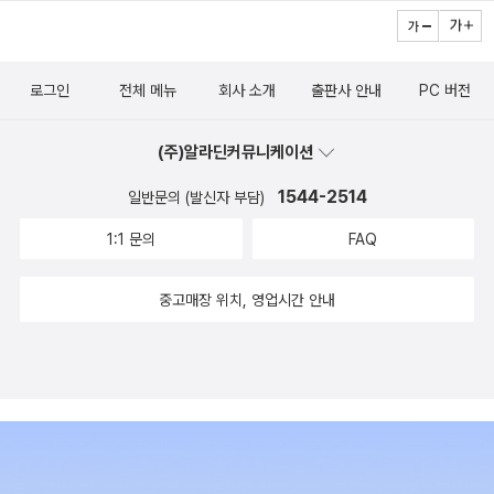
여러 측면을 다루는 학문이 더 잘 대답해줄 수 있다. 그런데 이런 학문
자가 처음 뇌 속에 무대를 마련하는 순간 펼쳐지기 시작하여 후에 호
의 성과들이 뇌과학으로 포장되는 경우도 많다는 것이다. 마음이나
르몬에 의해 더욱 확대된다. 임신 8주가 되면 남자의 작은 고환이 뇌
사회적 특성을 뇌의 생물학적으로 환원하려는 시도가 만연하면 자칫
를 흠뻑 적시고 뇌의 구조 자체를 바꿔놓기에 충분한 양의 테스토스
로그인
전체 메뉴
회사 소개
출판사 안내
PC 버전
뇌과학이 악용될 수도 있다.˝마지막 문장이 요지로 마음이나 사회적
테론을 생산하기 시작한다. 저자는 25년간의 연구와 임상 경험을 통
특성을 뇌과학으로 환원하려는 시도를 경계해야 한다는 것. 그렇다면
해 남자와 여자 모두 상대를 움직이는 생물학적, 사회적 본능에 대해
(주)알라딘커뮤니케이션
루안 브리젠딘의 주장은 이와 양립가능한가?˝저자 루안 브리젠딘은
심각하게 오해하고 있음을 알고 있다. 여자로서 우리는 남자를 사랑
캘리포니아대(UCSF) 신경정신과 의사이자 신경정신분석학자로서
1544-2514
하고, 남자와 함께 살고, 아들을 키우기도 하지만 아직도 남자와 남자
일반문의 (발신자 부담)
여자의 뇌가 가치지향, 의사소통 방식, 대인관계, 사랑 등의 다양한 주
아이에 대해 이해할 점이 많이 남아 있다. 뇌 구조는 한때 생각했던 것
1:1 문의
FAQ
제에서 어떤 역할을 하는지에 대해 연구하고 있다. 하버드대에서 의
처럼 출생 시나 아동기 말기에 확정되는 것이 아니라 일생 동안 계속
학을, 캘리포니아대에서 신경생물학을 전공하고, 예일대 의대에서 석
변한다. 만약 남자와 여자, 부모와 스승이 남자의 뇌가 처음에 어떻게
중고매장 위치, 영업시간 안내
사학위를 받았으며, 여자의 뇌 상태를 관찰함으로써 호르몬과 신경계
만들어지는지, 소년기에 어떻게 형성되는지, 그리고 중년과 노년기에
의 화학작용이 여자의 심리에 어떤 영향을 미치는지 밝히기 위한 목
어떻게 현실을 바라보게 되는지를 깊이 이해하기 시작한다면 우리는
적으로 설립된 미국 최초의 임상연구소 ‘여성 심리와 호르몬을 위한
남자에 대해 더욱 현실적인 기대를 품을 수 있다. 이 책은 남자의 뇌에
클리닉(Women’s Mood and Hormone Clinic)’을 창립해 연구 활
관한 과학적이고 실용적인 내용을 가장 쉽게 알려주는 입문서다. “경
동을 펼치고 있다.˝누가 오도된 주장을 펼치고 있는지 확인해봐야겠
쟁이 치열해질수록 자기 영역 보호에 몰두한다.” 점차 숨을 조여오는
다...
수많은 위기, 생존 경쟁의 한가운데에 있는 중년 남자의 뇌 “조지가