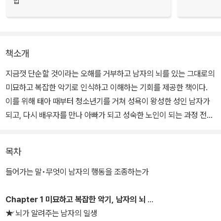
합
책소개
지금껏 단순할 것이라는 오해를 거부하고 남자의 뇌를 있는 그대로의
미묘하고 복잡한 악기로 인식하고 이해하는 기회를 제공한 책이다.
이를 위해 태아 때부터 청소년기를 거쳐 성욕이 왕성한 성인 남자가
되고, 다시 배우자를 만나 아빠가 되고 성숙한 노인이 되는 과정 전체
를 훑어봄으로써 남자의 삶에서 뇌가 얼마큼 영향력을 갖는지 입증한
다. 나아가 인간의 뇌가 엄청난 학습 능력을 지니고 있으며, 뇌와 호르
목차
몬의 작용도 일평생 주위 환경과 상호작용을 하면서 변화를 겪는다는
점도 밝히고 있다.
들어가는 말•무엇이 남자의 행동을 조종하는가
아버지, 오빠, 남편, 그리고 고등학교를 4년이나 다닌 끝에 간신히 대
Chapter 1 미묘하고 복잡한 악기, 남자의 뇌
학에 들어간 아들을 둔 저자 루안 브리젠딘은 캘리포니아대(UCSF)
★ 뇌가 알려주는 남자의 일생