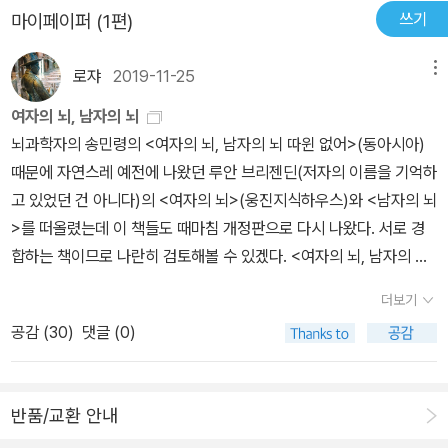
다는 말이 어떤 의미에서는 사실인 셈이다. 확신하건대 당신의 아들
쓰기
마이페이퍼 (1편)
개. 재미난 에피소드로 엮여있어서, 킥킥거리며 읽을 수 있다.암튼, 아
은 그 나이 또래의 다른 남자아이들과 아무런 차이가 없다. 테스토스
들,남편, 남친,아빠,할아버지 등등.집에 남자가 한마리라도 서식중이
테론을 맥주라고 치면 9세 남자아이는 매일 한 컵 정도를 마시는 셈
로쟈
2019-11-25
메뉴
라면 꼭 읽자. 남자들도 본인의 생존을 위해서 꼭 읽자~~
이다. 하지만 15세에 이르면 하루에 7리터에 달하는 양을 마시는 꼴
여자의 뇌, 남자의 뇌
이 된다. 아이는 담배나 술을 시작한 것이 아니다. 테스토스테론에 취
뇌과학자의 송민령의 <여자의 뇌, 남자의 뇌 따윈 없어>(동아시아)
해 있는 것이다. 남자아이들은 누가 강하고 누가 약한지를 어떻게 그
때문에 자연스레 예전에 나왔던 루안 브리젠딘(저자의 이름을 기억하
렇게 빨리 알아차릴까? 몸집이 큰 아이들이 대개 높은 지위를 차지하
고 있었던 건 아니다)의 <여자의 뇌>(웅진지식하우스)와 <남자의 뇌
긴 하지만, 가장 덩치 큰 아이가 항상 리더가 되는 건 아니다. 우두머
>를 떠올렸는데 이 책들도 때마침 개정판으로 다시 나왔다. 서로 경
리 자리를 차지하는 아이는 싸울 때 물러서지 않는 아이였다. 이 아이
합하는 책이므로 나란히 검토해볼 수 있겠다. <여자의 뇌, 남자의 뇌
들은 도전자들을 위협하고 괴롭히고 두들겨 패면서 자기 힘을 과시했
띠윈 없어>의 주장은 무엇인가.˝뇌과학이 답해주리라 기대하는 질문
다. 무리의 모든 남자아이를 대상으로 호르몬 검사를 해보니, 우두머
더보기
들을 분류해보면 크게 감정과 이성에 대한 질문이거나, ‘남자의 뇌와
리가 되는 남자아이는 다른 아이들보다 테스토스테론 수치가 높게 나
공감 (
30
)
댓글 (0)
여자의 뇌’, ‘천재의 뇌’, ‘효과적인 공부 방법’처럼 사회적인 맥락에서
왔다. 그리고 놀라운 사실은 일곱 살이 될 무렵 무리에서 차지한 순위
생겨난 질문이다. 그런데 뇌과학은 신경계의 원리를 탐구하는 분야
로 그 아이가 열다섯 살이 되었을 때 남자아이들 위계질서에서 차지
로, 저러한 질문들에 직접적인 답을 주지는 않는다. 이에 대해서는 심
할 위치를 예측해볼 수 있다는 점이었다. _본문 중에서 남자 세포에는
반품/교환 안내
리학, 인지과학, 행동 경제학같이 뇌를 직접 보지 않고 마음과 행동의
Y염색체가 있고, 여자 세포에는 없다. 이 작지만 중요한 차이는 유전