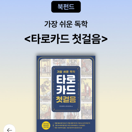
부사장 승진을 노리고 있다는 사실을 알기 전까지는 그런대로 괜찮았
습니다. 그런데 그 사실을 알고 나니 잠이 오질 않아요.” 서열 다툼에
반응하는 닐의 뇌 속을 들여다보면 테스토스테론과 코르티솔, 바소프
레신이 분비되어 뇌 회로를 적시는 모습이 보일 것이다. 닐이 침대 속
에서 엎치락뒤치락하면서 조지가 자신의 상관이 되는 끔찍한 상황을
상상할 때면, 그의 시상하부와 편도에서는 영역 상실에 대한 공포의
뇌 회로가 활성화된다. 그날 밤만 벌써 열 번이나 일어나 베개를 팡팡
두드린 뒤 다시 자리에 누운 그의 마음속에는 오직 조지를 그 자리에
서 끌어내리기 위한 방법들만이 떠돌고 있을 것이다. 이러한 생각들
은 시신경교차상핵에 있는 수면 세포를 더욱 자극하게 된다. 직장에
서의 위계질서를 곰곰이 생각하는 닐의 두 눈은 점점 더 말똥말똥해
진다. 안정적인 위계질서 안에 있는 남자는 그렇지 않은 경우보다 테
스토스테론과 코르티솔 수치가 떨어지면서 분노와 공격성이 감소한
다는 연구 결과가 있다. 남자의 폭력 성향은 사회적 조건에 따라 증가
하거나 감소할 수 있다. 과학자들은 안정적인 사회 위계 질서와 평온
한 가정생활이 남자의 폭력성향을 감소시키는 두 가지 요소임을 발견
뒤로가
기