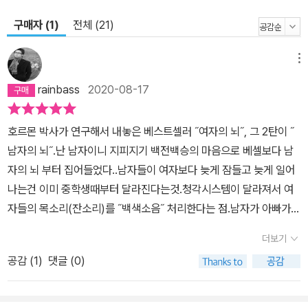
지 못하기 때문이다. 남자와 여자 사이에 존재하는 분쟁의 상당 부분
구매자 (1)
전체 (21)
은 서로의 선천적인 차이를 파악하지 못하는 데서 기인한 비현실적인
기대 때문에 발생한다. 이 책에서는 남자와 여자 사이의 유전적, 구조
메뉴
적, 화학적 그리고 호르몬과 뇌의 작동절차에 관한 차이점과 남자들
이 생각하고 느끼고 대화하는 방식의 구조와 자연스러운 욕구에 대해
rainbass
2020-08-17
제대로 알려준다. 남자들은 마침내 자신이 이해를 받았다는 안도감도
느낄 수 있을 것이다. 『남자의 뇌』 출간 이후 언론에서는 “남자에게
호르몬 박사가 연구해서 내놓은 베스트셀러 ˝여자의 뇌˝, 그 2탄이 ˝
갖는 모든 고정관념을 풀어줄 열쇠가 되는 책. 남자가 자주 하는 행동
남자의 뇌˝.난 남자이니 지피지기 백전백승의 마음으로 베셀보다 남
의 원인을 파악하고 이를 뒷받침하는 뇌과학적 근거들을 설득력 있게
자의 뇌 부터 집어들었다..남자들이 여자보다 늦게 잠들고 늦게 일어
제시한다(《퍼블리셔스 위클리》)”, “남자아이를 키우는 부모부터 사
나는건 이미 중학생때부터 달라진다는것.청각시스템이 달라져서 여
랑하는 남자를 둔 사람, 징글징글한 남편 때문에 골머리 썩는 배우자
자들의 목소리(잔소리)를 ˝백색소음˝ 처리한다는 점.남자가 아빠가
까지 다양한 독자들을 사로잡을 책”(《타임》)”이라고 극찬했다. 하루
되는순간부터 호르몬이 바뀌는다는 것.여자와의 대화에서 감정적 공
7리터씩 테스토스테론을 마시는 소년의 뇌 남자의 뇌를 제대로 알면
더보기
감보다는 ˝문제해결˝ 방식으로 뇌가 열리는 것 등등. .태아기부터 노
우리는 남자에게 더욱 현실적인 기대를 품을 수 있다 남자아이가 아
공감 (
1
)
댓글 (0)
년의 뇌까지 시간별 챕터구성으로 되어있어서 모든 남자들에게 적용
동기 동안 부모와 얼마나 조화로운 관계를 유지했는지는 관계없이 사
할 수 있겠다..이 책은 가정상비약 처럼 모든 가정에 있어야 하는 책이
춘기는 모든 것을 바꿔놓는다. 자신이 알던 아이가 사라져버린 것 같
였다..P.S책 추천 잘 안하는데, 이 책은 꼭 읽도록 하자.강추 100만