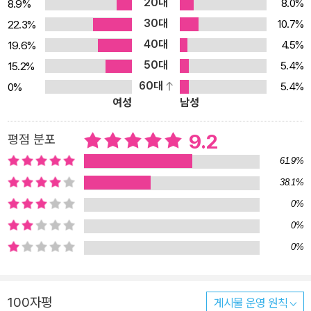
20대
8.0%
8.9%
의 뜨거운 주목을 받았으며, ‘워싱턴포스트 베스트 논픽션’에 선정되
30대
10.7%
22.3%
었다. “키스의 맛으로 사랑이 결정된다.” 뇌와 호르몬으로 꿰뚫어 보
40대
4.5%
19.6%
는 남자의 본심 뇌과학으로 이해하는 남자를 향한 오해들 그는 그녀
50대
의 체취를 맡을 수 있을 만큼 가까이 앉아 있었다. 그의 코는 무의식적
5.4%
15.2%
으로 뇌에 즉각 메시지를 보냈다. ‘그녀는 냄새만 좋을 뿐 아니라 유전
60대
5.4%
0%
여성
남성
적으로도 잘 어울릴 여자야.’ 무취의 냄새인 페로몬은 유전 정보를 전
달한다. 스위스 연구진이 페로몬이 배어 있는 땀에 젖은 티셔츠를 두
9.2
평점 분포
고 연구한 결과, 유전적으로 잘 어울리는 남녀가 서로에게서 가장 좋
61.9%
은 냄새를 맡았다. 만약 당신이 호감 있는 남자에게 ‘나쁜’ 냄새를 풍
겼다면 그는 이유도 모른 채 당신에게 흥미를 잃었을 것이다. 하지만
38.1%
자책하지 않아도 된다. 이것은 잘 씻고 안 씻고의 문제나 당신이 매력
0%
적인지 아닌지의 문제가 아니라 그저 유전자의 문제다. 우리는 과거
0%
왕실에서 근친혼으로 출생된 아이들을 통해 유전적으로 너무 비슷한
0%
사람들이 결혼하면 병약한 후손을 얻게 된다는 사실을 알고 있다. 마
찬가지 이유로 키스의 맛으로도 사랑은 결정된다. 사랑에 빠진 남녀
의 혀가 닿자마자 서로의 건강과 유전자 정보가 곧바로 수집되어 각
100자평
게시물 운영 원칙