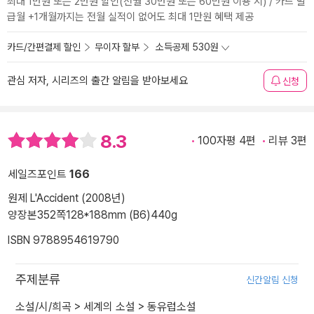
최대 1만원 또는 2만원 할인(전월 30만원 또는 60만원 이용 시) / 카드 발
급월 +1개월까지는 전월 실적이 없어도 최대 1만원 혜택 제공
카드/간편결제 할인
무이자 할부
소득공제 530원
관심 저자, 시리즈의 출간 알림을 받아보세요
신청
8.3
100자평 4편
리뷰 3편
세일즈포인트
166
원제 L'Accident (2008년)
양장본
352쪽
128*188mm (B6)
440g
ISBN 9788954619790
주제분류
신간알림 신청
소설/시/희곡
>
세계의 소설
>
동유럽소설