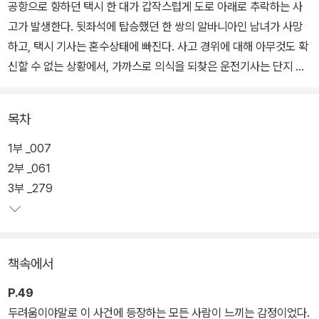
공항으로 향하던 택시 한 대가 갑작스럽게 도로 아래로 추락하는 사
고가 발생한다. 뒷좌석에 탑승했던 한 쌍의 알바니아인 남녀가 사망
하고, 택시 기사는 혼수상태에 빠진다. 사고 경위에 대해 아무것도 확
신할 수 없는 상황에서, 가까스로 의식을 되찾은 운전기사는 단지 백
미러에 비친 광경에 주의를 잃었던 것 같다는 진술을 할 뿐이다.
목차
운전기사의 눈을 멀게 할 만큼 충격적인, 두 연인을 죽음으로 이끈 백
미러 속 진실은 과연 무엇이었을까. 사건의 비밀을 풀기 위해 수사에
1부 _007
나선 정체 모를 조사원이 사고의 잔해처럼 흐트러진 진실의 퍼즐을
2부 _061
맞추며 미궁에 빠진 사건과 두 남녀의 관계에 관한 치밀한 조서를 작
3부 _279
성해나간다.
매년 유력한 노벨문학상 후보로 손꼽히며 2005년 제1회 맨부커 국
책속에서
제상을 수상한 세계적인 작가 이스마일 카다레가 자신의 스물여섯번
째 장편소설 <사고>를 통해 드디어 '사랑'에 대해 입을 연다. 카다레
P.49
는 단순해 보이면서도 한없이 복잡하고 미묘한 현대의 사랑, 그리고
두려움이야말로 이 사건에 등장하는 모든 사람이 느끼는 감정이었다.