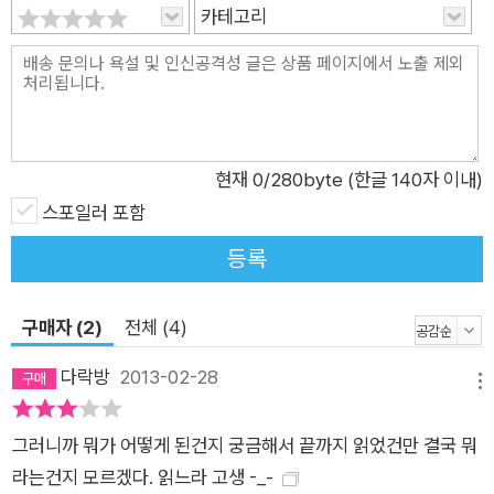
카테고리
를 담당하는 분석가이며 여자는 오스트리아 고고학 연구소 연수
생이다. 그들은 주말 이틀 밤을 함께 보낸 후 호텔 프런트에서 택
시를 불렀다. 사고 차량에는 아무런 결함이 없고, 사고가 발생할
만한 조건도 발견되지 않았다. 뒤따라오던 목격자들의 말대로 멀
쩡히 달리던 차가 공항을 17킬로미터 앞둔 지점에서 갑자기 추락
했다. 두 사람이 만들어낸 강렬한 이미지에 운전자가 주의를 빼앗
현재
0
/280byte (한글 140자 이내)
겨 사고가 발생한 것이라면 사건의 핵심은 연인으로 보이는 두 남
스포일러 포함
녀의 관계에 있다. 유럽 각지의 호텔 숙박 기록, 사진 속 여자의
등록
행복한 얼굴, 두 사람 사이에 오고간 애정이 가득한 편지 등은 그
들이 연인 관계였음을 확증하지만, 남자의 메모에 적힌 ‘조건’과
구매자 (2)
전체 (4)
‘콜걸’이라는 단어, 여자의 일기 속 ‘죽음 이후의 만남’과 같은 표
현 등 여러 가지 증거물과 주변 인물의 증언이 더해질수록 그들의
다락방
2013-02-28
메뉴
관계에 대한 해석은 점점 모호해지기만 한다. 급기야 두 사람이
또다른 비밀을 감추기 위해 연인 행세를 했다는 의혹과 더불어 유
그러니까 뭐가 어떻게 된건지 궁금해서 끝까지 읽었건만 결국 뭐
럽회의 소속의 남자를 겨냥한 정치적 살해 가능성까지 제기된다.
라는건지 모르겠다. 읽느라 고생 -_-