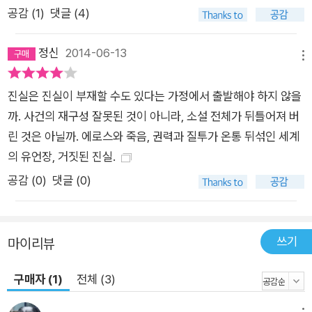
사랑하던 두 연인이 클라이언트와 콜걸이 된 관계의 비밀… 위태
공감 (
1
)
댓글 (4)
로운 사랑과 그 불안을 추적하는 어느 조사원의 치밀한 조서! 혜
성같이 나타나 사건에 뛰어든 어느 조사원의 열성으로 놀랄 만큼
정신
2014-06-13
메뉴
다양한 정보들이 조금씩 끈기 있게 접합되어간다. 알바니아와 세
르비아 비밀정보국이 광기 어린 집착처럼 매달리면서도 밝혀내
진실은 진실이 부재할 수도 있다는 가정에서 출발해야 하지 않을
지 못했던 이 미스터리한 교통사고의 실마리가 “아무에게도 말하
까. 사건의 재구성 잘못된 것이 아니라, 소설 전체가 뒤틀어져 버
지 않은 개인적인 고통에 의해” 움직이는 한 남자에 의해 조금씩
린 것은 아닐까. 에로스와 죽음, 권력과 질투가 온통 뒤섞인 세계
풀려가는 것이다. 때로는 사건의 안개 속에서 벗어나려 노력하기
의 유언장, 거짓된 진실.
도 하고 때로는 그 안에 침잠해버리고 싶은 욕망에 휩싸이기도 하
공감 (
0
)
댓글 (0)
면서, 그는 단순해 보이면서도 인류의 역사만큼이나 거대하고 복
잡한 비밀, 택시에 탑승했던 두 남녀, 베스포르 Y와 로베나 St.의
관계를 파헤쳐나간다. 단순 사고인지 자살인지, 아니면 살인인지
쓰기
마이리뷰
그 진실을 규명하기 위해 정체 모를 조사원은 사건 발생 40주 전
으로 거슬러올라가, 경찰 조서에는 기록될 수 없었던 하나의 사
구매자 (1)
전체 (3)
건, 하나의 이야기를 재구성하기 시작한다. 십여 년 전부터 관계
를 지속해오던 연인들이 돌연 클라이언트와 콜걸이 되었다. 두 남