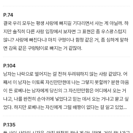
그 안에 잠재된 불안에 대한 깊은 성찰을 통해, 사망 사고를 둘러싼 미
스터리와 두 연인의 에로티시즘을 함께 녹여낸다.
P.74
결국 우리 모두는 평생 사랑에 빠지길 기다리면서 사는 게 아닐까. 하
지만 솔직히 다른 사람 입장에서 보자면 그 표현은 좀 우스꽝스럽지
않니? 사랑에 빠진다니! 마치 구멍이나 함정 같은 거, 좀 심하게 말하
면 감옥 같은 구렁텅이로 빠지는 거 같잖아.
P.104
남자는 나락으로 떨어지는 걸 전혀 두려워하지 않는 사람 같았다. 어
째서 이 남자는 이토록 자신만만한데 나는 그렇지 못할까? 분한 마음
이 든 로베나는 남자에게 당신의 그 자신만만함은 어디에서 오는 거
냐고, 나를 완전히 손아귀에 넣었다고 믿는 데서 오는 거냐고 묻고 싶
었다. 하지만 로베나는 자신에게 그럴 배짱이 없다는 걸 알고 있었다.
로베나는 늘 불안해했고 남자는 그렇지 않았다. 그것이 바로 두 사람
이 결정적으로 다른 점이었다.
P.135