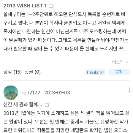
자리에 만족해 하던 그 시절, 나는 이 작가의 소설 때문에 백 몇
도 읽어보면 흥미롭다. 근데 며칠 있으면 예판해서 기다리고 기
2013 WISH LIST 1
대부분) 흥분하는 대목은, 출판사가 소비자를 볼모로 장난친다
한 배우라는데 나는 아는바가 없어 좀 전에 검색해봤더니, 오, 영
는 사람들의 약속일 수 밖에 없다는 생각이 든다. 물론, take this
십만원의 생계비를 포기하고, 빚을 내어 다시 학교에 갔다. 그리
다리던 책이 온다. 그러면 그걸 읽어야 한다. 그러니까, 이 책이라
올해부터는 1~2주단위로 해오던 관심도서 목록을 순번제로 바
는 것이고, 나도 동감이다. 합의하는 과정이 지난하더라도 책을
화 『어바웃 어 보이』의 그 꼬맹이란다. 와우- 꼬마야, 잘 컸구나.
waltz 에서도, 먼 훗날의 언젠가를 엽서에 적어 남자는 여자의 집
고 너무나 오랫만에 출간된 소설을 새해의 첫 날 천천히 읽어냈
도 빨리 읽어치워야 한다는 소리다. 낼 모레 올 책, 그 첫 번째 책
꾸기로 했다. 내 본업이 학자나 출판업도 아니고 매일을 빡쌔게
읽고 싶고 그 통로로 알라딘이라는 곳을 이용하는 사람들은 버리
키 189센치의 멋진 청년이 되었어. 뭐, 좀비로 나와서 그런지 쑝
우편함에 넣었지만. 전화번호를 줘, 이메일 주소를 줘, 집 주소를
다. 내게 있는 그 어떤 무엇도 나를 풍요롭게 할 수 없어 궁핍한
은 이거다. 『카페에서 책읽기』 (헉, 알라딘에 없다) 오랫동안 연재
독서에만 매진하는 인간이 아닌관계로 매주 포스팅하는데 여력
면 안되지 않는가 싶다. 알라딘에 책을 안 주면, 그 책이 사고 싶
가게 멋지지도 않고 그다지 내가 호감을 느낄만한 외모는 아니었
줘. 우리가 닿고 싶다면 우연에 기대지 마, 액션을 취하자. 라고,
삶을 살아가야 하는 사람에게, 사랑은 그 궁핍을 보여주는 작은
하던 웹툰서평을 책으로 묶었다. 이 친구의 특징은 책을 읽고 어
이 달릴때가 있기 때문이다. 그래도 목록을 만들어둬야 언젠가는
어도 못 사는 우리같은 사람들만 불쌍해지는 거 아닌가? 다른 데
지만, 오, 잘 컸다!여자주인공은 벨라 닮아서 놀랐는데, 이 영화속
이제 한참 늙어버린 나는 무언가 확실한 것을 원하게 되는 것이
무늬일 뿐 어떤 희망도 될 수 없다는. 내 사랑이 서글픈 내 생에
쩜 그렇게 요점을 쏙쏙 찾아내어 그림으로 그리는가, 하는 거다.
내가 필요할 때 찾아 볼 수 있기 때문에 올 한해도 느리지만 꾸준
가서 사... 라고 쉽게 말하면 안된다. 왜냐하면, 난 알라딘만 주로
에서 암튼 엄청 뛴다. 자신을 잡아 먹으려고 오는 좀비떼들로부터
다. 그렇다고 해도 이들의 이 낭만적인 만남이 부럽지 않을 도리
대한 위안이 되기는커녕, 너를 향한 연민도 제대로 표현할 수 없
더구나 그가 보여주는 밑줄 역시 좋다. 웹상에서만 보다가 책으로
히 달려 볼 생각이다. 독어 번역쪽에서는 인지도가 꽤 있
이용한 지가 10년 쯤 되었고 아침에 출근해서 한번, 점심 먹고 한
살아남기 위해 뛰고 또 뛴다. 계속 뛴다. 잘 뛴다. 문득 그 장면을
가 없다. 부럽다. 다만, 저기말이야, 니네, 확 깬게 있어...잔디밭에
는 빈약한 감정이라는. 그래서 우리는 몸을 포개도 여전히 춥고,
묶인 것을 보면 기분이 묘할 것 같다. 그림도 귀엽다. 뚜루라는 토
더보기
는 안인희씨의 번역으로 헤세의 <데미안>이 나왔다. 문학동네
번, 퇴근하기 전에 한번, 이렇게 수시로 들락거리며 사이트를 확
보면서 생각했다. 사람에게 언제 어떻게 무슨 일이 생길지도 모르
서 와인을 마시고나서, 그 잔디밭에 와인병과 와인잔 두 개를 그
한 침대에 누워도 여전히 다른 공간으로 흘러갈 수밖에 없다
끼, 가끔 딴소리도 잘한다. 대박나면 좋겠어! 그리고 또 한 권의
공감 (
15
)
댓글 (0)
판이며 앞으로도 헤세의 작품이 여려권 번역될 것 같다. 민음사에
인해온 지가 오래 되었단 말이지. 따라서 여기서 발견한 책은 여
고, 이 세상 역시 어떻게 변해갈지 모른다. 반드시 좀비가 아니어
냥 두고 떠났어....어쩌라고. 그거 수습하고 갔어야지. 쓰레기통에
는. 더 이상 아프지도 않은 깨달음. 확인하고 싶지 않았던 사실.
책은 바로 이 책이다. 블라디미르 나보코프 『롤리타』, 지금 한창
서는 제임스 조이스의 <더블린 사람들>이 이종인씨의 번역으로
기서 사게 될 수 밖에 없는 거니까. 근데 내가 좋아라하는 많은 출
도, 나는 나를 더이상 세상에 살아남지 않게 하려는 어떤 무리로
넣었어야지. 만약 그 잔디밭에 아이들이 뛰놀다 넘어져서 잔이라
몰래 숨기고 싶었던 끄덕임과 동의. 그러나 다행하게도 나는 이
화제가 되고 있는 책이다. 표지 이미지가 선정적이라고 표지 공모
나왔다. 판형이 커서 좀 비어보인다는 단점아닌 단점이 있는데 범
판사들이 (지금은 10여개인데 70개까지 얘기가 나오고 있다) 책
부터 도망가야 할 상황에 맞닥뜨리게 될 지도 모른다. 이 세상에
도 깨지면, 그 애들은 너희 낭만적인 사랑의 희생자가 되어 상처
red7177
2013-01-03
메뉴
혜경의 소설을 읽고 난 후 이 책을 읽었다. 지난 여름 사 두었다가
전까지 하고, 지난 주부터는 출판사 카페에서 앞부분(무려 1부 10
우사판과 문학동네판, 펭귄판을 비교하며 보는 맛도 있을 듯. 시
을 안 준다니. 켁. 덕분에 사고 싶은 책 고르는데 출판사부터 확인
종말이 오는 그 순간에도 잘 뛴다면 살아남을 수 있을지도 모른
가 나고 피를 흘릴 거 아냐. 그 깨진 잔을 줍다가 어느 노파가 손
신간 세 권과 함께...
오랫동안 책장 한 구석에 밀려 있던 책. 이 책 소개에는 '사랑에 관
장 67쪽까지)을 10회에 걸쳐 연재중이다. 난 오래 전에 영화도
공사가 올해 세계문학쪽에 불을 지필 모양새다. 타 출판사에서 번
하고 있다. 알라딘을 고집하는 이유는 너무나 주관적인 것일 뿐.
다. 잘 뛰고 잘 숨는건 살아남기 위한 기본 수칙이 아닐까. 그런데
을 베일지도 모르고, 깨진지도 모르고 킁킁대다가 지나가던 강아
2013년 1월에는 여기에 소개하고 싶은 세 권의 책을 읽어보고 싶
한' '가장 아름다운'과 같은 수사들이 붙여 있었다. 그리고 작가
보고, 예전판도 읽었다. 한데 다시 궁금해졌다. 번역이 다르단다.
역하지 않은 작품을 중심으로 목록을 구성해가는 듯 한데, 최근작
이 일이 잘 해결되길 바란다. 출판업계 어려운 거 알고 있고 책 읽
이런 육중한 몸으로는 힘들다는 걸 깨달았다. 이런 몸뚱아리로 어
지가 코를 다칠지도 몰라. 미국에서 온 남자와 프랑스에서 온 여
은 열망이 있다. 우선은 첫 번째로 '중세의 가을'로 유명하신 작가
김연수는 '별 다섯 개짜리 도입부'라는 제목을 붙여 이 책에 담긴
페이지 수에서부터 엄청난 차이를 보인다. 해서 읽어보니 첫 문장
으로 오귀스트 빌리에 드 릴아당의 <미래의 이브>를 펴냈다. 과
게 만드는 거 어려운 것도 잘 알고 있고... 그러니까 도서정가제
떻게 저렇게 저 여자주인공처럼 다다다다다 뛸 수 있단 말인가.
자야, 오스트리아 잔디밭에 쓰레기를 버리고 가지 마. 그렇게 가
요한 하위징아의 작품들을 저명한 네덜란드 학자인 빌렘 오터스
한 단편의 도입부를 소개했었다. 아내는 귀가 들리지 않는다. 한
부터 다르긴 다르다. 흥미롭다. 궁금하다. 나보코프의 문체가 예