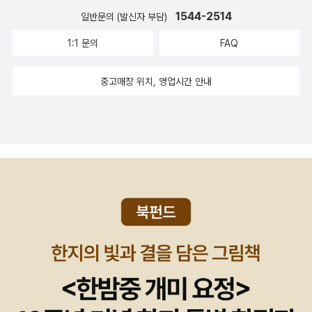
세 권을 중심으로 열심히 읽다보면 새해 첫 달은 금방 지나가지
사실처럼 깨닫고, 몇 가지를 처음 하는 다짐처럼 되뇌일 것이다.
다. (ㅋㅋㅋ) 세 줄 연속 문학동네 책이 첫머리에 오는 이유는 우
밤에, 똑같은 질문이 머릿속을 맴돌았다. 이 초대는 무엇을 의미
아서, 나는 잠깐 화면을 멈추고 책장으로 가, '이광호'의 [사랑의
1544-2514
일반문의 (발신자 부담)
않을까 싶다. <'요하 하위징아'는 하위징아의 모든 작품
그리고 또 얼마의 시간이 지난 뒤에 이 모든 일들이 지난 시절 내
연의 일치다. <겨자 빠진 훈제청어의 맛>이 뭔지는 모르겠지만
할까? 그의 초대를 에로틱한 의미로 받아들여야 할까? 물론 그럴
미래]를 펼쳐 들었다.사랑은 무거운 생을 송두리째 들어 올리는
을 예리하게 논평한 이 책에서 오터스페어는 하위징아의 주된 철
1:1 문의
FAQ
내 해왔던, 지치지도 않는 습관임을 깨달으며 다시 민망해 할 터
어쨋건 이런 소설이 나왔다. 영미권 미스터리 문학상을 휩쓴 작품
거야. 그게 아니라면 다른 뭐가 있겠어? 호텔에서 단둘이만 지내
축제의 시간을 만나는 것이다. 상투적이고 지리멸렬한 시간으로
학적 관점에 입각하여 분석에 임한다. 하위징아의 철학은 대조와
이다. 다만 부디 이 시간이 조금쯤은 길어지기를. 잊혀지지 않을
이라고 하며 <파이 바닥의 달콤함>과 <꼭두각시 인형과 교수대
자는 거야. 사흘 그러니까 사흘 밤. 아직키스도 해보지 않은 남자
부터 전속력으로 도주하는 에너지 가은 것. 세상의 모든 축제는
중고매장 위치, 영업시간 안내
조화, 기억과 욕망, 특수와 보편의 양극단을 적절히 조화시켜 통
만큼만 오래 가기를. 그리고 그 어느 날의 깨달음과 지금의 깨달
>에 이은 시리즈 작품이라고 한다. <업둥이 톰 존스의 이야기>
와 단둘이서. 하느님 맙소사, 다른 이유가 있을 리 없어. 그러다
일시적이고, 얼마간의 위험을 무릅써야 한다. 축제는 그 안에 방
합하는 것이었다. 이 때문에 오터스페어는 이 책을 읽기와 쓰기,
음이 아직 조금쯤은 다를 수 있기를. 일월이 가기 전에 내가 바랄
는 문학과지성사의 대산세계문학전집 시리즈 최신간인데 헨리
로베나는 모든 걸 처음부터 다시 생각했다. 그런 게 아니라면? 같
탕과 폭력을 포함하고 있으며, 때로 그것은 죽음과 맞먹는 삶의
정열과 초연, 방법과 신비주의 등의 대조적 챕터를 설정하여 이
수 있는 일들이란 고작 이런 것일 수밖에.
필딩이라는 작가가 썼고, 최초의 영국 현대소설이라고 불린다. 분
은 방을 쓰는 게 아니라면? 아냐, 그럴 리 없어. 방은 하나만 잡을
폭발적인 낭비를 의미한다.그들에게 구체적인 미래가 보장된 것
위대한 역사가를 탐구하고 있다. '중세의 가을'은 하위징아는 이
량이 만만찮다. 현암사에서 <그림 형제 민담집>이 두꺼
게 분명해. 침대도 마찬가지고. (p.80) 이 책, 『사고』에서 남자는
은 아니었으나, 이국의 땅으로 함께 여행하는 상상은 로맨틱한 것
책에서 전성기를 지나 노쇠해지고 새로운 시대를 준비하는 단계
운 양장본으로 출간됐다. 그간 그림형제 책은 많았지만 이 정도로
여자에게 만난지 얼마 되지도 않아 단 둘의 여행을 제안한다. 여
중의 하나였다. 그들은 떠들썩한 축제가 열리는 낯선 땅에서 이방
인 14, 15세기를 '가을'이라고 규정했다. 전성기를 지나 쇠락해가
깔끔하게 집대성 해놓은 책은 없었다. 관심있는 사람에게는 충분
자의 말처럼 키스도 한 번 해보지 않은 사이인데. 그러니 이 여행
의 리듬에 맞추어 손ㅇ르 잡고 축제의 행렬을 따라가거나, 그 행
는 시대라는 의미와 르네상스를 거쳐 '근대로 나아가는 시대'라는
한 소장가치가 있다. 미야베 미유키나 아야츠지 유키토 외 작가 9
이 무엇을 뜻하는지 잠 못 자며 고민하는게 당연한거 아닌가. 이
렬이 지나는 호텔의 2층 창에서 다른 별의 시간이 흘러가는 것을
의미로 '가을'인 것이다. 중세는 '대조'의 시대다. 빈자와 부자, 도
인의 단편소설로 채워진 일본미스테리 단편집 <혈안>이다. <체
책을 읽을 당시의 나는 어쩐 일인지 이런 제안에 대해 생각해보고
내려다보고 싶었다. 영원히 취기에서 헤어 나올 수 없는 술을 마
시와 시골, 빛과 어둠과 같이 극명한 대조를 이루는 것들이 공존
인지킹의 후예>는 연말에 나온 듯 보이는데 이제 봤다. 문학동네
있었다. 사귀지 않는 남자에게 이틀밤 정도의 여행을 제안하는
시며 서로의 상기된 눈빛을 어루만지고 싶었다.그 순간, 어떤 미
했고, 중세는 그 두 극단을 오가면서 역사를 만들어갔다. '호모 루
소설상 수상작이다. 권혁웅과 서영채의 평론집 <입술에
일, 에 대해서. 그렇다면 상대는 그 여행제안을 어떻게 받아들일
래의 약속도아무 의미가 없을 것이다.그것은 가장 아름답게 생을
덴스'는 생로병사와 관련된 모든 삶의 통과 의례였던 고대인들의
묻은 이름>과 <미메시스의 힘>이 나란히 나왔다. 출간일은 후
까? 이 책속의 여자처럼, 이 제안이 에로틱한 제안인지, 혹은 방
탕진하는 장면이었다. (p.107) 먼 곳에 있는 사람을 사랑하고 있
제의는 음악과 춤과 놀이로 이루어졌는데, 인간의 몸과 영혼을 동