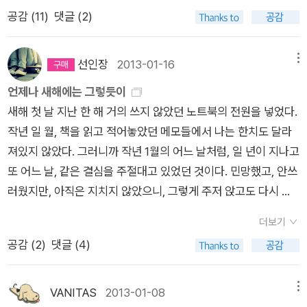
보다 보편적인 주제에 대해 접근한다. 그러나 그의 소설에서 알바
는 지 잠시 생각..)에 한 해 10% 할인이 가능하고 '구간', 그러니가
here's a message in the wire And I'm sending you this sig
의 젊은이들의 사랑을 보며 이제 그보다 스무살쯤 더 많아져버린
었다. 어쩌면 초반이어서 그런지도 모른다. 그렇거나 말거나, 너
공감 (
11
)
댓글 (2)
니아를 비롯한 발칸반도의 정세가 사라진 것은 아니다. 이 작품을
발행일로부터 18개월이 지난 책에 대한 할인율을 무제한으로 허
nal tonight. You don't know how desperate I've becom
나는, 여러가지로 '지금의 나'에게는 있을 수 없는 일이라는 생각
무 재미있어서 못 읽은 부분은 토욜에 다 읽을 수 있을 거라 생각
통해 세계적인 불안과 개인 내면의 불안이 혼재되어 있는 상태를
용하던 것을 '신간'과 '구간' 상관없이 10%로 하자는 내용으로 개
e And it looks like I'm losing this fight. In your world I have
이 든다. 일단, 밤을 새며 계속 이야기를 나누는 것은, 그때의 너
했다. 한데, 그날 친구들이랑 노느라 책 읽을 시간이 없었다. 결
그리고 싶었다는 작가의 말처럼, 이스마일 카다레는 단순하고 보
정하는 움직임이 있는 모양이다. 출판사에서는 출판문화의 부흥
no meaning Though I'm trying hard to understand And it's
희들에게나 가능한 일, 이라는 생각이 드는 것이다. 야, 나는 요즘
선인장
2013-01-16
메뉴
국, 아직도 다 못 읽고 있다. 아, 어찌하여!! 그건 『사고』이전에 읽
편적인 사랑에 관한 담론에 그치는 것이 아니라 알바니아라는 특
과 동네서점의 부활 등등.... 말을 하고 있는데, 암튼 내재적으로
my heart that's breaking down this long-distance line ton
열시만 되면 졸려...자야 돼... 낯선 도시를 호감이 가는 이성과 함
언제나 새해에는 그렇듯이
고 있던 책 때문이다. 이 책이다. 문학동네에서 나온 『이인』을
수한 공간을 끌어들여 한층 신비하고 매력적인 세계를 빚어낸다.
는 출판업계가 살기 힘들다 뭐 이런 애절함(?)으로 호소하는 느
ight. I ain't missing you at all Since you've been gone awa
께 걷는다는 건 나의 로망이지만, 크, 야, 그렇게 하루종일 걸으면
새해 첫 날 지난 한 해 거의 쓰지 않았던 노트북의 전원을 넣었다.
너무 재밌게 읽었더랬다. 오래 전에 문고판으로 나온 『이방인』을
바로 이것이 이스마일 카다레가 가진 위대한 언어의 힘이라고 할
낌.알라딘에 미운털이 콕 박힌 건, 사이트에 정면으로 '도서정가
y. I ain't missing you No matter what my friends say. And t
쌍코피 터져...나는 어서 빨리 이들이 안정적인 호텔로 들어가 깨
작년 일 월, 책을 읽고 적어놓았던 메모들에서 나는 한치도 달라
읽을 때만 해도 이렇게 흥미로운 책인 줄 몰랐었다. 한데 『이인』
수 있을 것이다.
제에 반대합니다' 라고 떠억 하니 붙여놓아서인 것 같다. 그러니
here's a message that I'm sending out like a telegraph to
끗이 씻고 자기를 원하더라. 하루종일 니네 양치도 안했잖아. 그
져있지 않았다. 그러니까 작년 1월의 어느 날처럼, 일 년이 지나고
을 읽으면서 혼자 막 감탄. 이렇게 재미있는 것을 그땐 왜 몰랐을
까 반대하면 반대하지, 그걸 조장한다는 오해 인지 이해 인지를
your soul And if I can't bridge this distance Stop this hear
런 상태로 먹고 마시고 키스하고 먹고 마시고 키스하고...게다가
또 어느 날, 같은 결심을 주절대고 있었던 것이다. 민망했고, 안쓰
까. 하여 이 책을 다 읽은 후엔 일러스트가 들어간 판본으로 다시
불러일으킨 것. 말하자면, 출판사에서 도서공급을 중단하는 건,
tbreak overload I ain't missing you at all Since you've be
이십대 초반이라면 얼마나 개기름이 좔좔 흐르겠어, 머리는 떡지
러웠지만, 아직은 지치지 않았으니, 그렇게 주저 앉고도 다시 일
한 번 읽겠다면 펼쳤다. 번역의 차이는 있지만 다시 읽어도 재미
괘씸죄에 해당하는 벌인 셈이다...솔직히 잘 모르겠다. 그냥 책 사
en gone away No I ain't missing you no matter what my f
고 얼굴은 번들거리고, 날은 더운데 계속 걷고, 겨드랑이에 땀찰
어났다고, 스스로를 위로한다. 그러고 보니, 또 괜찮은 것도 같다.
있었다. 한데 못 읽고 있다. 읽다가 만 상태. 읽다 만 책이 이것 뿐
는 거 읽는 거 좋아하는 나로서는 이런 게 참 허무하게 느껴지는
riends say I ain't missing you I ain't missing you I can lie to
테고...아...안돼. 그냥 잔디밭에서 뒹굴지마, 호텔로 들어가. 섹스
더보기
혹시, 괜찮을 것도 같다. 일 월의 첫 날, 지난 가을이 끝날 때부
이면 말도 안 한다. 또 있다. 이 책이다. 『빈상설』. 옆에 앉은 친
논쟁들이지만, 그럼에도 불구하고 누구는 사네 죽네 하는 문제니
myself. And there's a storm that's raging Through my froz
하라는 얘기가 아니라, 따뜻한 물로 깨끗이 씻고 쉬어. 자다 일어
공감 (
2
)
댓글 (4)
터 읽기 시작했던 이혜경의 소설을 마저 읽었다. 갑자기 몰려든
구가 이 책을 샀다. 열라 비싸서 나는 살 수가 없었다. 그 친구가
가볍게 얘기하기도 그렇고. 또... 이 사안이 그리 간단한 문제로는
en heart tonight. I ain't missing you at all Since you've be
나서 다시 얘기하면 되잖아, 졸린데 자꾸 얘기하면..피곤해 ㅠ
여러 가지 일들 때문에 두어 달이 넘는 시간 동안 이 책을 가방에
읽고 나더니 완전 재밌단다. 그래서 빌렸다. 얼른 읽고 줄게 해놓
보이지 않아서 뭐라 토를 다는 것도 겁난다.다만, 알라딘 서재 사
en gone away 펼친 부분 접기 ▲멋지다. 이런 음악을 듣는 좀
ㅠ 아아, 이런걸 생각하고 있었던 것이다, 나는. 또한,6개월뒤 여
넣고 다니면서, 늘 어깨가 아팠다. 대학을 졸업하고 비정규직 일
고선 아직도 못 읽고 있다. 거의 다 읽어간다. 우리나라 근대문학
VANITAS
2013-01-08
메뉴
람들이 대부분(이 아닐 수도 있지만, 내가 즐겨찾기하는 분들은
비라니. 게다가 좀비로 나오는 이 주인공이 드라마에 출연한 유명
기에서, 라는 만남이 참으로 호기롭다. 그것 역시 아직 낭만을 아