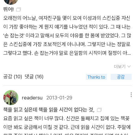
여자와 남자의 나이는 이십대 초반이며, 학생이다. 남자는 마드리
는 무엇이란 말인가. 내가 폰트 조정을 잘못 해둔 줄 알고 깜짝 놀
제시하지 않는 이 소설을 통해 이스마일 카다레가 말하고자 하는
뛰어!
드에 있는 여자친구를 만나러 갔다가 헤어지고 오는 길이고, 여자
랐다. 좀 어색하기도 하고. 그리고 글 밑에 [공감하기] 라든가 [찜
사랑의 모습 역시 이러한 것이 아니었을까. 그는 손끝에 스치면서
오래전의 어느날, 여자친구들 몇이 모여 이성과의 스킨십중 자신
는 할머니랑 여행하고난 뒤 집으로 돌아가는 길이다. 그들은 기차
하기] 라든가 [보내기] 라든가 하는 기능들도 생겼네. 생겼다기보
도 잡히지 않는, 명확한 진실을 통해 결코 설명될 수 없이 난해하
이 가장 좋아하는 게 뭔지 얘기를 나누었던 적이 있다. 그 때 나는
안에서 우연히 만나 대화를 시작하게 되고, 충동적으로 오스트리
다는 기존에 있던 단어들을 손댄 수준이긴 하다. 오랜만에 들어와
고 기이한 리듬으로 흐르며 우리를 뿌연 안개 속에 몰아넣는 것,
'손 잡는것' 이라고 말해서 모두의 야유를 한 몸에 받았었다. 그 많
아의 비엔나에 내려 하루를 온통 같이 보낸다. 어린 시절에 대한
남의 글 아래 [공감하기]를 꾸욱 눌러본다... [추천]보다 [공감하
존재하는지 존재하지 않는지조차 알 수 없고 그 형태를 규정할 수
은 스킨십중에 가장 초보적인게 아니냐며. 그렇지만 나는 정말로
이야기와 앞으로의 삶에 대한 이야기, 좋아하는 것과 싫어하는 것
기]가 좀 정감있게 다가오기는 한다. 3. 오늘 아침 깨보니 구본형
도 없는 것이 사랑이라고 말하고 싶었던 것일지도 모른다. 베스포
그렇다고 했다. 손 잡는거야 말로 은밀함의 시작이며 절정이 아닐
들에 대한 이야기와 연애에 대한 이야기 가정에 대한 이야기까지.
씨가 죽었다는 기사가 떠 있었다. 59세. 폐암이라고 한다. 워낙
르와 로베나는 그들의 선택을 통해 자유를 되찾게 되었지만, 결국
까. 모두가 보는 앞에서 손을 잡는건 그것대로 또 모두와 함께 있
아주 다양한 이야기들을 함께 나누며 웃고 키스한다. 특히 여자가
유명한 사람이라 깜짝 놀랐다. 물론 난, 이 분의 글을 한번도 제대
더보기
두 사람은 영원히 이별을 하지 않기 위해 행한 그 선택으로 인해
는 자리에서 둘만 알아채게 탁자 밑으로 잡으면 그것대로, 둘만이
매력적이었다. 자신이 살고 있는 곳이 아닌, 다른 곳에 있는 사람
로 읽어본 적은 없는 것 같다.. 그렇지만, 세상에 멘토 찾기가 어
공감 (
10
)
댓글 (16)
결국 영원히 이별하게 되는 것일지도. 그 때문에 이 소설은 미스
있을 때 잡으면 또 그것대로. 그리고 나는 오래전의 내 생각을 여
들에 대해서도 관심이 많고, 자기 자신에 대해서도 생각할 줄 알
려운 요즘같은 시기에 살아가는 데 좋은 말, 격려가 되는 말 끊임
터리에 빠진 사건과 조금은 위태로운 사랑을 했던 두 연인의 불안
전히 바꾸지 않았음을 이 영화를 보고 알게됐다.영화속에서 여자
며 상대의 말에 귀를 기울일 줄도 안다. 게다가 열정적이고 똑똑
없이 하던 분이라는 건 알고 있었다. 너무 아까운 나이에, (이 정
을 추적하는 어느 조사원의 조서調書이자, 사고처럼 시작되었고
는 남자의 손을 잡는다. 다른 좀비들이 모두 보는 앞에서. 이 행위
하다. 남자주인공은 그런 여자에게 아마도 'super smart'라고 했
readersu
2013-01-29
메뉴
도면 요절 수준이다) 큰 병으로 돌아가셔서 마음이 아팠다. 사람
결국 비극적인 사고로 사라져버린 두 사람의 사랑을 향한, 우리의
에 손을 잡힌 남자도 놀라고 그를 보는 좀비들도 놀란다. 그들은
던 것 같다. 이 여자가 앞으로 어떤 삶을 살지 잔뜩 기대하게 되더
책을 읽고 싶은데 책을 읽을 시간이 없다는 것,
의 삶은 참 덧없구나. 있다가도 없고 없다가도 있는 것.
아련한 사랑에 작가가 보내는 한 편의 슬픈 조서弔書로도 읽힐
그 뒤로 자신들도 예전에, 살아있는 인간이었을 때 손을 잡았던
라. 여자는 자신을 '노파'에 비유하는데 남자는 자신을 '아직도 어
요즘 읽고 싶은 책이 너무 많다. 신간은 둘째치고 집에 있는 책꽂
4. 어제 그제는 집에서 책을 보았다. 내가 좋아라 하는 데
수 있을 것이다. 끊임없이 고전을 탐독하는 작가 이스마일 카다레
기억들을 떠올린다. 그리고 그들의 심장을 뛰게 하는 건 바로 그
린 꼬맹이'에 비유하는 게 인상깊다. 여자는 미래지향적인데 남자
이만 봐도 궁금해서 미칠 것 같다. 근데 읽을 시간이 없다. 주말에
니스 루헤인의 켄지 & 제나로 시리즈 마지막 편인 '문라이트 마
가 보물처럼 숨겨놓은 작품 속의 메타포, 『돈키호테』부터 ‘오르페
기억이다. 손을 잡았던 그 때를 떠올리는 순간, 쿠쿵- 심장이 살아
는 미래를 두려워한달까. 이렇게 서로 많이 다른데도 밤이 새도록