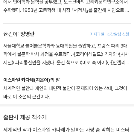
에서 언어학과 문학을 공부했고, 모스크바의 고리키문학연구소에서
수학했다. 1953년 고등학생 때 시집 『서정시』를 출간해 시인으로 데
뷔했다. 1963년 첫 장편소설 『죽은 군대의 장군』을 발표해 일약 세계
적 작가로 발돋움했고, 후에 이 작품으로 “그는 그의 조국 알바니아보
옮긴이:
양영란
저자파일
신간알림 신청
다 유명하다”라는 찬사를 들었다. 이후 많은 작품을 통해 신화와 전
설, 구전민담 등을 자유롭게 변주하며 암울한 조국의 현실을 우화적
서울대학교 불어불문학과와 동대학원을 졸업하고, 프랑스 파리 3대
으로 그려내는 자신만의 독특한 문학세계를 구축했다. 몇몇 작품은
학에서 불문학 박사 과정을 수료했다. 《코리아헤럴드》 기자와 《시사
출간 금지라는 수난을 겪기도 했지만, 그럼에도 전체주의를 고발하는
저널》 파리통신원을 지냈다. 옮긴 책으로 《미로 속 아이》, 《안젤리
날카로운 시선을 잃지 않았고, 특유의 풍자와 유머로 우스꽝스러운
크》, 《해리 쿼버트 사건의 진실》, 《센 강의 이름 모를 여인》, 《인생은
비극, 기괴한 웃음을 만들어내며 세계적인 작가로 입지를 굳혔다. 독
소설이다》, 《작가들의 비밀스러운 삶》, 《아가씨와 밤》, 《파리의 아파
이스마일 카다레(지은이)의 말
재정권이 무너지기 직전 1990년 프랑스로 망명해 지금까지 왕성한
트》, 《브루클린의 소녀》, 《지금 이 순간》, 《센트럴파크》, 《에펠탑만
세계적인 불안과 개인의 내면적 불안이 혼재되어 있는 상태, 그것이
작품활동을 펼치고 있으며, 수차례 노벨문학상 후보에 올랐다. 1992
큼 커다란 구름을 삼킨 소녀》, 《이케아 옷장에 갇힌 인도 고행자의 신
바로 이 소설의 근간이다.
년 프랑스 치노델두카 국제상, 2005년 제1회 영국 맨부커 인터내셔
기한 여행》, 《내일》, 《탐욕의 시대》, 《빼앗긴 대지의 꿈》, 《굶주리는
널상, 2009년 스페인 아스투리아스 왕세자상(문학 부문)을 수상했
세계, 어떻게 구할 것인가》, 《공간의 생산》, 《그리스인 이야기》, 《물
출판사 제공 책소개
다. 2016년 프랑스 레지옹도뇌르 최고 훈장을 수훈했으며, 2019년
의 미래》, 《위기 그리고 그 이후》, 《빈곤한 만찬》, 《현장에서 만난 2
박경리문학상, 2020년 노이슈타트 국제문학상을 수상했다. 주요 작
0thC : 매그넘 1947~2006》, 《미래의 물결》, 《식물의 역사와 신
세계적인 작가 이스마일 카다레가 말하는 사랑 숨 막히는 미스터