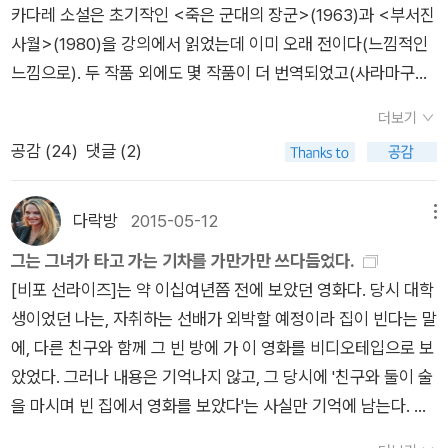
를 죽였는가> 2005 <광기의 풍토> 2008 <잘못된 만찬>200
카다레 소설은 초기작인 <죽은 군대의 장군>(1963)과 <부서진
쏟아내고 만다. 누구보다 강렬하게 로베나를 욕망했지만 남자는
9 <떠나지 못하는 여자> 2010 <사고> 2015 <인형>
사월>(1980)을 강의에서 읽었는데 이미 오래 전이다(느낌적인
여자의 숨길 수 없는 마음을 엿볼 때마다 한발 더 도망치는 듯했
느낌으로). 두 작품 외에도 몇 작품이 더 번역되었고(사라마구와
고, 심지어 여자가 또다른 관계를 만드는 것조차 말리지 않는다.
마찬가지로 카다레 역시 다작의 작가다) 그에 더하여 최근 <잘못
두 사람 사이에 사랑이란 존재했을까. 조사원에 의해 안개 속의
더보기
된 만찬>(문학동네)이 번역돼 나왔기에 그 이후작에 대해서 점
진실이 하나씩 드러날수록 베스포르와 로베나의 관계는 더욱 복
공감 (
24
)
댓글 (2)
검해보았다. <잘못된 만찬>의 번역대본은 2009년에 불어판인
잡한 양상을 띠어가고, 사건은 알 수 없는 미궁으로 빠지는 듯하
데, 알바니아어판 원저는 2008년에 나왔고 영어본 제목으로는
다. 두 사람에게 일어난 일은 그 오랜 딜레마와 상관이 있는 게 아
<돌도시의 몰락>이다(‘잘못된 만찬‘과 ‘돌도시의 몰락‘ 사이의
다락방
2015-05-12
메뉴
닐까 하는 생각이 들기도 했다. 사랑은 정말로 존재하는가. 아니
간극이 너무 크지만 2008년작은 그것밖에 없다). <잘못된 만찬
면 사랑이란 겨우 오천 년 혹은 육천 년 전쯤에 지구상에 나타난
그는 그녀가 타고 가는 기차를 가만가만 쓰다듬었다.
> 이후작으로 국내에 소개된 건 두 작품이다.<잘못된 만찬>(20
미약한 불빛이거나 미지의 환영에 불과하며, 인간은 이것을 마침
[비포 선라이즈]는 약 이십여년쯤 전에 보았던 영화다. 당시 대학
08)<사고>(2010)<인형>(2015)곧 <인형>이 현재까지 나온
내 받아들일지 아니면 이물질처럼 거부할지 고민하는 중일 뿐인
생이었던 나는, 자취하는 선배가 외박할 예정이라 집이 빈다는 말
마지막 소설이다. <부서진 사월>까지를 임의로 초기작이라고
가. 오존층이 얇아지고 사막화가 진행되며 테러리즘이 맹위를 떨
에, 다른 친구와 함께 그 빈 방에 가 이 영화를 비디오테입으로 보
하면, 초기작은 아래 세 편이다(번역대본들이 주로 불어판이어서
치는 상황 등에 대해서는 이미 경고의 목소리가 높았지만, 아직까
았었다. 그러나 내용은 기억나지 않고, 그 당시에 '친구와 둘이 술
원저의 출판연도와 차이가 난다).<죽은 군대의 장군>(1963)<
지 사랑이라는 감정의 불안정성에 대해 우려하는 사람은 없었다.
을 마시며 빈 집에서 영화를 보았다'는 사실만 기억에 남는다. 깔
돌의 연대기>(1971)<부서진 사월>(1980)국내에는 그 사이의
(58쪽) 두 사람은 자유를 되찾게 될 것이다. 로베나와 베스포르,
깔대고 친구랑 웃던 순간들과. 나는 대학생이었고, 술을 마셔도