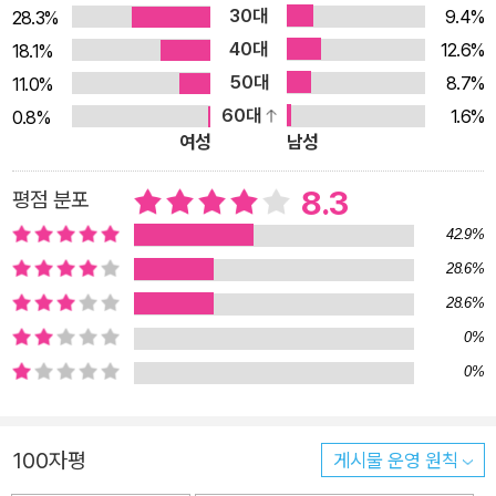
카다레가 자신의 스물여섯번째 장편소설 『사고』를 통해 드디어
30대
9.4%
28.3%
‘사랑’에 대해 입을 연다. 카다레는 단순해 보이면서도 한없이 복
40대
12.6%
18.1%
잡하고 미묘한 현대의 사랑, 그리고 그 안에 잠재된 불안에 대한
50대
8.7%
11.0%
깊은 성찰을 통해, 사망 사고를 둘러싼 미스터리와 두 연인의 에
60대
1.6%
0.8%
로티시즘을 함께 녹여낸다. 공항으로 향하던 중 협곡으로 추락한
여성
남성
택시와 사고로 사망한 남녀 그들을 죽음으로 이끈, 백미러에 비친
충격적인 진실은 무엇인가 사건 발생 일주일 만에 깨어난 택시 기
8.3
평점 분포
사가 백미러로 봤거나 봤다고 믿는 광경은 분명 사고의 원인과 관
42.9%
련이 있어 보인다. 하지만 그는 장면을 명확히 설명하지 못하고
28.6%
“두 사람은 서로 힘겹게 키스를 하려 했다”는 말을 되뇔 뿐이다.
28.6%
고작 택시 뒷자리에서 키스를 하는 남녀의 모습이 운전자를 그토
0%
록 혼란스럽게 만든 것인가? 어쩌면 그가 본 영상은 그저 환영에
0%
불과한 것은 아닐까? 두 피해자와 최후의 순간까지 함께했던, 사
건의 유일한 열쇠를 쥔 듯한 운전기사의 말은 사건을 미궁으로 빠
지게 할 뿐이다. 수사 결과 택시에 탑승했던 두 승객은 모두 알바
100자평
게시물 운영 원칙
니아인으로 밝혀진다. 남자는 유럽회의에서 서부 발칸반도 문제