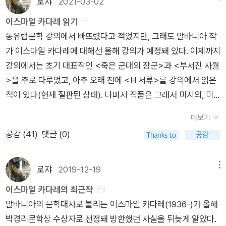
로쟈
2021-03-02
에 그친 말들이었을 뿐, 절대로 서로에게 모든 것을 드러내지 않
야기는 다른 방식으로 해석되어야 해. 가령, 죽은 건 에우리디케
는다. 나란하지만 절대로 만날 수는 없는 평행선처럼 그들의 관계
가 아니라 사랑이라는 식의 해석도 가능하지 않을까. 오르페우스
이스마일 카다레 읽기
가 지속될수록, 서로에 대한 욕망만큼 그들의 불안 역시 걷잡을
는 사랑을 되찾아오고 싶었던 거야. 하지만 어딘가에서 실수를 저
동유럽문학 강의에서 빠뜨렸다고 적었지만, 그래도 알바니아 작
수 없이 커져간다. 만난 지 일주일 만에 중부유럽 어느 도시로 사
지르고 너무서두른 나머지 결국 사랑을 잃고 말지.- P136
가 이스마일 카다레에 대해선 올해 강의가 예정돼 있다. 이제까지
흘간 여행을 제안한 남자, 이 제안이 반갑지만 자신이 쉬운 여자
강의에서는 초기 대표작인 <죽은 군대의 장군>과 <부서진 사월
로 비춰질까 망설이는 여자, 그리고 남자의 저돌적인 태도에 못
>을 주로 다루었고, 아주 오래 전에 <H 서류>를 강의에서 읽은
이기듯 시작된 여행, 그렇게 유럽회의에 소속된 남자를 따라 유럽
적이 있다(현재 절판된 상태). 나머지 작품은 그래서 미지의, 미
전역을 누비며 시작된 그들의 관계. 로베나는 어딘가 공허해 보이
독의 작품들이다. 주로 후기작들이 많이 번역돼 있는데, 단편집
더보기
는 눈빛과 절망으로 가라앉은 듯한 남자의 매력에 사로잡히고, 여
('미크로로망'이면 우리식 경장편인가?) <광기의 풍토>를 제외
공감 (
41
)
댓글 (0)
행 후 한동안 아무런 기별이 없는 남자 때문에 번민하기도 한다.
하고 그의 작품들을 연대순으로 정리해놓는다. 카다레 작품은 주
베스포르와의 만남은 당시의 사회 체제가 무너진 것보다 훨씬 강
로 불어판 번역인데 알바니아어판과 발표연도가 다른 경우에는
력하게 로베나의 인생을 뒤흔든다. 평범한 연인들처럼 이들에게
알바니아어판에 따랐다. <죽은 군대의 장군>(1966)에서 <인형
로쟈
2019-12-19
메뉴
도 권태가 찾아오고, 십여 년 동안 만남과 헤어짐을 거듭해오면서
>(2015)까지다. 1966 <죽은 군대의 장군> 1971 <돌의 연대기
이스마일 카다레의 최근작
이들의 관계는 더욱 기이해진다. 베스포르는 로베나가 곁에 있어
> 1980 <부서진 사월> 1981 <꿈의 궁전> 1989 <H 파일> 19
알바니아의 문학대사로 불리는 이스마일 카다레(1936-)가 올해
도 결핍감을 느끼고, 로베나는 베스포르와의 잊을 수 없는 밤들을
92 <피라미드> 2003 <아가멤논의 딸> 2003 <누가 후계자
박경리문학상 수상자로 선정돼 방한했던 사실을 뒤늦게 알았다.
보낼 때마다 후회할 것을 알면서도 주체할 수 없는 사랑의 말들을