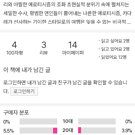
품으로 『죽은 군대의 장군』 『돌의 연대기』 『사고』 『부서진 사월』 『꿈
화》, 《잠수종과 나비》 등이 있으며, 김훈의 《칼의 노래》를 프랑스어
리와 아찔한 에로티시즘의 조화 초현실적 분위기 속에 펼쳐지는
의 궁전』 『누가 후계자를 죽였는가』 『광기의 풍토』 『아가멤논의 딸』
로 옮겨 갈리마르에서 출간했다.
세밀한 수사, 평범한 연인들이 뿜어내는 나른한 에로티시즘, 카다
『잘못된 만찬』 『떠나지 못하는 여자』 『H 파일』 등이 있다. 2024년
레가 선사하는 기이한 스타일로의 여행은 잊을 수 없는 비극적 순
7월 별세했다. 향년 88세.
간을 경험하게 해준다. _퍼블리셔스 위클리 공항으로 향하던 택
시 한 대가 갑작스럽게 도로 아래로 추락하는 사고가 발생한다.
읽고 싶어요 2명
4
3
14
뒷좌석에 탑승했던 한 쌍의 알바니아인 남녀가 사망하고, 택시 기
읽고 있어요 2명
100자평
리뷰
마이페이퍼
사는 혼수상태에 빠진다. 사고 경위에 대해 아무것도 확신할 수
읽었어요 12명
없는 상황에서, 가까스로 의식을 되찾은 운전기사는 단지 백미러
이 책에 내가 남긴 글
에 비친 광경에 주의를 잃었던 것 같다는 진술을 할 뿐이다. 운전
로그인하면 내가 남긴 글과 친구가 남긴 글을 확인할 수 있습니
기사의 눈을 멀게 할 만큼 충격적인, 두 연인을 죽음으로 이끈 백
다.
미러 속 진실은 과연 무엇이었을까. 사건의 비밀을 풀기 위해 수
로그인하기
사에 나선 정체 모를 조사원이 사고의 잔해처럼 흐트러진 진실의
퍼즐을 맞추며 미궁에 빠진 사건과 두 남녀의 관계에 관한 치밀한
구매자 분포
조서를 작성해나간다. 매년 유력한 노벨문학상 후보로 손꼽히며
10대
0%
0%
2005년 제1회 맨부커 국제상을 수상한 세계적인 작가 이스마일
20대
3.9%
5.5%