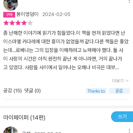
메뉴
녀의 관계에 변화의 조짐이 보이기 시작한 것이 바로 사건 발생 4
몽이엉덩이
2024-02-05
0주 전. 단순한 사고의 정황이 아닌 사고 당사자 두 사람의 관계,
특히 사랑이라는 감정이 놓인 두 사람의 미묘한 관계를 밝혀내는
것은 사고 당일의 날씨처럼 희뿌연 안개 속을 걷는 일과 같다. 하
좀 난해한 이야기에 읽기가 힘들었다.이 책을 먼저 읽었다면 난
지만 조사원은 겉으로는 무질서해 보여도 실제로는 치밀하게 계
이스마엘 카다레에 대한 흥미가 없었을꺼 같다.다른 책들은 좋았
산된 질서에 따라 수많은 모자이크 조각들을 정리해나가며 결코
는데...로베나는 그의 입장을 이해하려고 노력해야 했다. 둘 사
쉽게 설명될 수 없는 난해한 진실과 마주한다. “이 남자는 나를
이 사랑의 시간은 아직 완전히 끝난 게 아니라면, 거의 끝나가
복잡하게 만든다. 이 남자 덕분에 나는 사춘기 소녀 시절에나 꿈
고 있었다. 사람들 사이에서 일어나는 오해나 비극은 대부
꾸었던, 수수께끼로 가득 찬 아름다운 여인이 되는 것 같다.” 로베
분 이 같은 종말을 인정하지 않으려는 데에서 비롯된다. 우리
더보기
나가 소파 옆자리에 앉는 순간부터 그걸 알고 있었다. “당신은 내
는 낮과 밤, 여름과 겨울은 얼마든지 구별할 수 있지만,사랑의 시
공감 (
15
)
댓글 (0)
가 감당할 수 없는 사람이군.” 그의 온 존재가 그렇게 외쳐대고 있
간에 직면해서는 장님이나 다름없다. 보이지 않으니때를 놓치
었다. 이들의 비극은 어쩌면 첫 만남에서부터 예견된 것이 아니었
는 것이다.- P135그는 이젠 너무 늦었다고 했다. 어쩔 수 없는 노
을까. 여자는 남자가 자신을 복잡하게 만든다고 말했고, 남자는
릇이라고 하지만 그것만은 피하고 싶었다고, 조락하는 땅을 밟
쓰기
마이페이퍼 (14편)
자신이 여자를 감당할 수 없으리라 예상했었다. 그런 두 남녀가
고 싶지는 않았다고, 아직 해가 떠 있는 곳을 발견하고 싶었다
만나 사랑에 빠졌다. 그리고 서로 많은 말을 했지만 사실은 절반
고. 에우리디케를데려오기 위해 지옥에 내려간 오르페우스의 이
메뉴