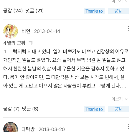
작품으로 다섯 권 가량이 더 나와있다. 대략 10여 종이 번역돼 있
더보기
두 사람 모두 자유롭게 될 것이다. 의심과 헛된 모욕으로부터 멀
되었으며, 그런 것들에서 어떤 자유로움을 느꼈다고 할까. 그래서
는 셈이다. 카다레의 작품에서 독서의 우선순위를 정하자면 어떻
공감 (
24
)
댓글 (21)
어지게 될 것이다. 일상으로부터, 반복되는 의식의 중압감으로부
이 영화를 '봤다'는 기억만 존재할 뿐 이 영화의 내용에 대한 어떤
게 될지 생각해봐야겠다. 다 읽어봐야 알 수 있을까?..
터, 질투로부터, 한없이 길어지는 불안하고 불쾌한 전화의 침묵으
것도 생각나질 않았다. 그래서 그 다음 시리즈인 비포 선셋과 비
로부터, 그리고 이별로부터 두 사람은 해방될 수 있을 것이다. (1
포 미드나잇에도 무덤덤했다. 다만,언젠가 한 번은 이 영화를 다
비연
2013-04-14
메뉴
86쪽) 두 연인을 죽음으로 이끈 교통사고와 두 사람의 관계를 밝
시봐야겠다는 생각은 했더랬다. 전(前)연애에서, '이 영화 시리즈
4월의 근황
혀나가는 미스터리로 시작된 이 소설은 점차 베스포르와 로베나,
를 언제고 함께 다시보자' 하고 얘기했던 기억이 나는데, 그러나
1. 그럭저럭 지내고 있다. 일이 바쁘기도 바쁘고 건강상의 이유로
두 사람의 불안에 뿌리내린 새로운 형태의 사랑을 향해 뻗어나간
대체적으로 무언가 함께 하자는 약속들이 불발되는 것처럼, 그 약
개인적인 일들도 많았다. 요즘 들어서 부쩍 병원 갈 일들도 많고
다. 안개 속에 침잠하는 미스터리에서 아찔하고 선명한 두 연인의
속 역시 그랬다. 뭐, 이래저래 구질구질하게 여기까지 썼는데, 그
해서 찬란한 봄날의 햇살 아래 우울한 기운을 감추지 못하고 있
에로티시즘으로 옮겨가는 순간 독자들은 더없이 슬픈 비극을 경
래서 무슨 말이 하고싶은거냐, 하면, 나는 이걸 그래서 어제 봤다
다. 몸이 안 좋아지면, 그 때만큼은 세상 보는 시각도 변해서, 살
험하게 된다. 그리고 유럽회의에 소속된 베스포르의 미스터리한
는 거다!!! 혼자서!!! 크- 와인을 마시면서!!! 굿 다운로더로!!!!보면
아 있는 게 고맙고 아프지 않은 사람들이 부럽고 그렇게 된다. 상
행적, 로베나와 그의 여자친구 리자 블룸베르크의 미묘한 관계,
서 생각했다. 아, 이 영화가 괜히 시리즈로 만들어지는 게 아니구
당히 심플해진다고 할까. 복잡한 인생사가 2차원적으로 말하자
초현실적 분위기를 자아내는 베스포르의 꿈 이야기, 그리고 결정
나, 충분히 사랑받을 영화로구나, 하고.이 영화를 보지 않은 사람
더보기
면 삶과 죽음, 안락과 고통 정도로 조명하게 된다. 물론 이게 무사
적으로 그들이 클라이언트와 콜걸이 될 수밖에 없었던 이유와 두
조차도 아마 이 영화의 줄거리만큼은 알텐데, 간단하다. 여행하는
공감 (
7
)
댓글 (8)
히 넘어가면 또 여느 때 처럼 치고 받고 물고 뜯고 고민하고 화내
사람의 근원에 자리한 불안의 원인이 하나둘씩 밝혀지며 사건은
기차 안에서 만난 프랑스 여자와 미국 남자가 다음날이 될때까지
고 그러겠지만. 그런 게 인간이겠지... 싶다. 2. 오랜만에 알라딘
점차 하나의 완성된 그림을 만들어간다. 사건에 관해서나 두 사람
하루를 온통 같이 보내며 사랑에 빠진다. 사랑에 빠지는 당시의
을 들어오니 몇 가지 변화가 보인다. 카테고리에 있는 저 큰 글씨
다락방
2013-03-20
메뉴
의 관계에 관해서 시종일관 자욱한 안개에 휩싸인 듯 좀체 답을