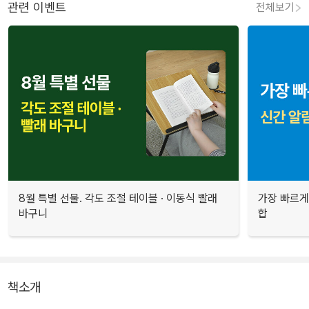
관련 이벤트
전체보기
8월 특별 선물. 각도 조절 테이블 · 이동식 빨래
가장 빠르게
바구니
합
책소개