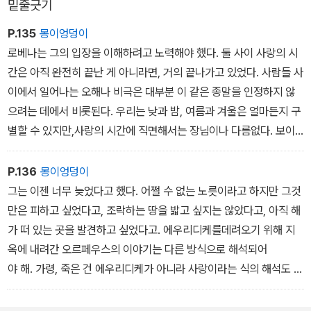
밑줄긋기
P.135
몽이엉덩이
로베나는 그의 입장을 이해하려고 노력해야 했다. 둘 사이 사랑의 시
간은 아직 완전히 끝난 게 아니라면, 거의 끝나가고 있었다. 사람들 사
이에서 일어나는 오해나 비극은 대부분 이 같은 종말을 인정하지 않
으려는 데에서 비롯된다. 우리는 낮과 밤, 여름과 겨울은 얼마든지 구
별할 수 있지만,사랑의 시간에 직면해서는 장님이나 다름없다. 보이
지 않으니때를 놓치는 것이다.
P.136
몽이엉덩이
그는 이젠 너무 늦었다고 했다. 어쩔 수 없는 노릇이라고 하지만 그것
만은 피하고 싶었다고, 조락하는 땅을 밟고 싶지는 않았다고, 아직 해
가 떠 있는 곳을 발견하고 싶었다고. 에우리디케를데려오기 위해 지
옥에 내려간 오르페우스의 이야기는 다른 방식으로 해석되어
야 해. 가령, 죽은 건 에우리디케가 아니라 사랑이라는 식의 해석도 가
능하지 않을까. 오르페우스는 사랑을 되찾아오고 싶었던 거야. 하지
만 어딘가에서 실수를 저지르고 너무서두른 나머지 결국 사랑을 잃