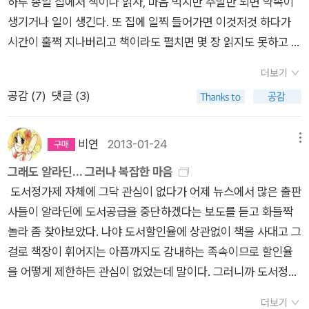
하루 종일 집에서 책이나 읽자, 마음 먹지만 주말만 되면 약속이
일'과 이스마일 카다레의 '사고'. '문라이트 마일'은 기존의 켄지 &
우스와 에우리디케’까지… 이스마일 카다레는 작가로 데뷔한 지
나기 시작했다.영화가 생각보다 괜찮아서 놀랐다. 구석구석 물론
이야기를 나눌 수 있다니, 얼마나 근사한가! 중간에 전시회 포스
생기거나 일이 생긴다. 또 집에 일찍 들어가면 이것저것 하다가
제나로 시리즈의 내용에서 많이 벗어나 있지 않았다. 다만 그들이
오십 년 가까이 지난 지금까지도 끊임없이 고전을 탐독한다고 알
유치하고 어설픈 부분이 있었지만, 뭐 그쯤이야 하고 웃어넘길 수
터를 보며 여자가 화가와 그림에 대해 감상을 얘기할 때, 내가 남
시간이 훌쩍 지나버리고 책이라도 펼치면 몇 장 읽지도 못하고 쿨
늙었고 결혼을 했고 아이가 있고.. 그래서 지쳤고 보호해야 할 대
려져 있다. 작가의 독서 경향이 작품에 영향을 미쳤기 때문인지
있을 정도로 재미있었다. 오, 이게 이렇게 재미있다니! 게다가 이
자라면 아마도 그때 사랑에 빠지지 않았을까, 하는 생각을 했다.
쿨 자버린다. 책을 읽고 싶은데 책을 읽을 시간이 없다는 것. 그게
상을 생각해야 하고... 그런 변화가 있었다. 나는 시리즈물이 진화
그는 고대 신화 및 고전의 원형에 뿌리를 두고 베일에 싸인 알바
젊은 좀비는 심장도 뛰지 않으면서 아이팟 대신 낡은 엘피를 듣는
나로서는 도무지 이해불가인 그림을 보며 나직하게 자신의 감상
더보기
날 슬프게 한다.(핑계라구욧?-.-;;) 암튼, 그래서 뭐가 그렇게나
하는 것을 좋아하기 때문에 (주인공들이 나와 함께 늙어가고 생
니아의 특수한 기억과 전통에 보편성을 부여하는 작품들을 주로
다. 영화의 초반부터 그가 듣는 음악이 좋아서, 나는 부랴부랴 가
을 얘기할 수 있는 사람이라니. 사람은 자신과 비슷한 성향을 가
공감 (
7
)
댓글 (3)
읽고 싶냐고? 이 책, 『바람의 그림자』, 절판된 책이 신간으로 나
각이 진화하고...) 나쁘지 않았지만, 그렇게 일상에 안착하게 되는
써왔다. 『사고』에서 역시 그는 수많은 고전과 신화들을 차용해 작
방안에서 스맛폰을 만지작거리며 음악을 검색했다.접힌 부분 펼
진 사람에게도 끌리지만, 자신과 다른 성향을 가진 사람에게도 끌
왔을 때 사두었건만, 못 읽고 있었다. 근데 출판사 바꿔 다시 나왔
모습이 서글프기도 했다. 어쩌면 데니스 루헤인도 그런 걸 느끼고
품에 생명력을 불어넣는다. 베스포르의 불안한 심리상태를 조명
치기 ▼ Every time I think of you I always catch my breat
리니까. 내가 볼 줄 모르는 그림에 대해 내게 멋지게 감상을 얘기
다. 이 책이 이상하게 며칠 전부터 계속 눈에 들어온다. 책꽂이에
있는 걸까. 삶에 지치고 삶에 편하게 머무르고 싶고... 이런 걸.
비연
2013-01-24
메뉴
하기 위해 세르반테스의 소설 『돈키호테』에 등장하는 안셀모와
h And I'm still standing here and you're miles away And
해줄 수 있는 사람이라면, 어쩐지 흔들흔들, 흔들리다 훅- 넘어가
꽂힌 것도 아니고 책 쌓아둔 곳 젤 아래에 누워 있는 책인데. 그
이스마일 카다레의 작품은 중간 정도 읽었다. 흔한 사람
카밀라, 로타리오의 이야기를 직접적으로 인용하면서 긴장감을
그래도 알라딘... 그러나 복잡한 마음
I'm wondering why you left And there's a storm that's rag
버릴 것만 같다. 잔디밭에서 같이 와인을 마시고 나란히 누워 여
많은 책들을 뒤로 하고 유독 이 책만 자꾸 눈에 들어온다. 읽고 싶
얘길 어렵게 쓴 것 같기도 하고 어쩌면 대단한 비밀이 마지막에
더하는가 하면, 그리스 신화 ‘오르페우스와 에우리디케’의 이야기
도서정가제 자체에 그닥 관심이 없다가 어제 뉴스에서 많은 출판
ing Through my frozen heart tonight I hear your name in
전히 이야기를 하는 것도 좋았지만, 뭐니뭐니해도 압권은 까페에
다, 읽고 싶다, 하면서도 차마 꺼내지를 못하고 있다. 왜냐, 지금
빵 터질 것 같기도 한... 이스마일 카다레 다운 소설이다. 이 작가
를 재해석하며 베스포르와 로베나의 위험한 선택에 관해 묘사한
사들이 알라딘에 도서공급을 중단하겠다는 보도를 듣고 화들짝
certain circles And it always makes me smile I spend my t
서의 전화 씬이 아닌가 싶다. 서로를 앞에 두고 서로에 대한 얘기
읽고 있는 책이 너무 많기 때문이다. 무슨 책을 읽고 있냐고? 이
의 소설은 재미가 있지는 않은데 이상하게 자꾸 보게 된다. 특이
다. 카다레는 이와 같은 장치들을 통해 새로운 형태의 사랑의 가
놀라 좀 찾아보았다. 나야 도서할인율에 상관없이 책을 사대고 그
ime thinking about you And it's almost driving me wild An
를 자신의 친구에게 이야기한다는 설정인데, 오글거리면서도 정
책이다. 이스마일 카다레의 『사고』를 읽고 있다. 이 책은 지난
하기도 하고, 중간중간 보여지는 삶에 대한 관점들이 날카롭기도
능성에 대해 탐구하는 한편, 사랑이 존재하는가에 대한 근원적인
걸로 책장이 휘어지는 아픔까지도 감내하는 족속이므로 할인율
d there's a heart that's breaking down this long-distance
답다. 이 젊은이들의 솔직함에 자꾸 웃게된다. 그래, 이런 사랑은
주 독서 모임의 토론 도서였다. 미루다 미루다 토론 전날에야 책
해서인 듯. 암튼, 지금 이걸 보고 있다. 5. 바람은 많이 불어도 봄
질문을 던지고 있다. 그는 이번 작품을 통해 그의 조국인 알바니
을 어떻게 제한하든 관심이 없었는데 말이다. 그러니까 도서정가
line tonight I ain't missing you at all Since you've been go
바로 지금이 아니라면 할 수 없어! 설사 이것이 '사랑'이 아니라해
을 펼쳐 읽었는데 다들 뭔 소리인지 모르겠다, 어렵다, 고 하는데
은 봄이다. 곳곳에 개나리며 벚꽃이며 진달래가 만개해 있다. 훌
아의 역사나 민족에 대해 집중적으로 조명하는 대신 ‘사랑’이라는
제라는 게, '신간'(발행일로부터 18개월... 이걸 신간이라 할 수 있
ne away. I ain't missing you No matter what I might say. T
도, 이 감정은 충분히 지금 즐겨야해!!물론 이 이십대 초반의 이국
이상하게 나는 막막 넘어갔다. 문장도 좋고, 빨려들어가는 느낌이
쩍 꽃놀이를 가고 싶어진다. 그럴 여건이 안 되는 게 서러울 뿐.
더보기