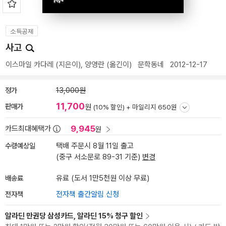
소득공제
사고
이스마일 카다레
(지은이),
양영란
(옮긴이)
문학동네
2012-12-17
정가
13,000원
11,700
판매가
원
(10% 할인) +
마일리지 650원
9,945
카드최대혜택가
원
수령예상일
택배 주문시 8월 11일 출고
(중구 서소문로 89-31 기준)
변경
배송료
유료 (도서 1만5천원 이상 무료)
전자책
전자책 출간알림 신청
알라딘 만권당 삼성카드, 알라딘 15% 청구 할인